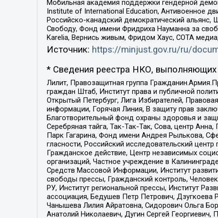
Мобильная академия поддержки гендерной демократи
Institute of International Education, Антивоенн
Российско-канадский демократический альянс, 
Свободу, Фонд имени Фридриха Науманна за свобо
Karelia, Вернись живым, Фридом Хаус, СОТА меди
Источник:
https://minjust.gov.ru/ru/doc
* Сведения реестра НКО, выполняющих 
Лилит, Правозащитная группа Гражданин.Армия.П
граждан Штаб, Институт права и публичной поли
Открытый Петербург, Лига Избирателей, Правова
информации, Горячая Линия, В защиту прав закл
Благотворительный фонд охраны здоровья и защи
Серебряная тайга, Так-Так-Так, Сова, центр Анн
Парк Гагарина, Фонд имени Андрея Рылькова, Сф
гласности, Российский исследовательский центр 
Гражданское действие, Центр независимых соци
организаций, Частное учреждение в Калининград
Средств Массовой Информации, Институт развити
свободы прессы, Гражданский контроль, Человек
РУ, Институт региональной прессы, Институт Ра
ассоциация, Бедушев Петр Петрович, Дзугкоева 
Чанышева Лилия Айратовна, Сидорович Ольга Бори
Анатолий Николаевич, Дугин Сергей Георгиевич, 