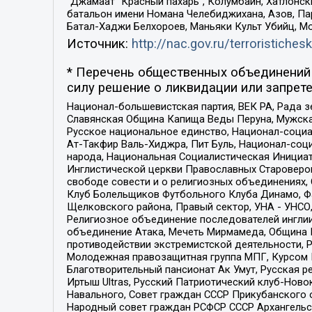
“Джамаат “Красный пахарь”, Колумбайн, Хатлонск
батальон имени Номана Челебиджихана, Азов, Па
Батал-Хаджи Белхороев, Маньяки Культ Убийц, М
Источник:
http://nac.gov.ru/terroristichesk
* Перечень общественных объединений 
силу решение о ликвидации или запрете
Национал-большевистская партия, ВЕК РА, Рада 
Славянская Община Капища Веды Перуна, Мужская
Русское национальное единство, Национал-социа
Ат-Такфир Валь-Хиджра, Пит Буль, Национал-соц
народа, Национальная Социалистическая Инициат
Инглистической церкви Православных Староверов
свободе совести и о религиозных объединениях,
Клуб Болельщиков Футбольного Клуба Динамо, Фа
Щелковского района, Правый сектор, УНА - УНСО, У
Религиозное объединение последователей инглии
объединение Атака, Мечеть Мирмамеда, Община К
противодействии экстремистской деятельности, 
Молодежная правозащитная группа МПГ, Курсом П
Благотворительный пансионат Ак Умут, Русская ре
Иртыш Ultras, Русский Патриотический клуб-Нов
Навального, Совет граждан СССР Прикубанского 
Народный совет граждан РСФСР СССР Архангельск