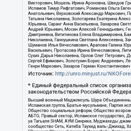
Викторович, Мошель Ирина Ароновна, Шведов Гри
Исламов Тимур Рифгатович, Романова Ольга Евге
Анатольевич, Верховский Александр Маркович, П
Татьяна Николаевна, Золотарева Екатерина Алек
Юрьевна, Саранг Анна Васильевна, Захарова Свет
Андрей Юрьевич, Мосин Алексей Геннадьевич, Ге
Дмитриевна, Вититинова Елена Владимировна, Ба
Николаевна, Ганнушкина Светлана Алексеевна, За
Шуманов Илья Вячеславович, Арапова Галина Юрь
Васильевич, Протасова Ирина Вячеславовна, Лит
Сухих Дарья Николаевна, Орлов Олег Петрович, 
Сергей Ефимович, Золотухин Борис Андреевич, Л
Генри Маркович, Захаров Герман Константинович
Источник:
http://unro.minjust.ru/NKOFore
* Единый федеральный список организа
законодательством Российской Федера
Высший военный Маджлисуль Шура Объединенных с
Исламская группа, Братья-мусульмане, Партия ис
Общество социальных реформ, Общество возрожд
АБТО, Правый сектор, Исламское государство, Д
уа Тагьаля SHAM, АУМ Синрике, Муджахеды джама
сообщество Сеть, Катиба Таухид валь-Джихад, Хай