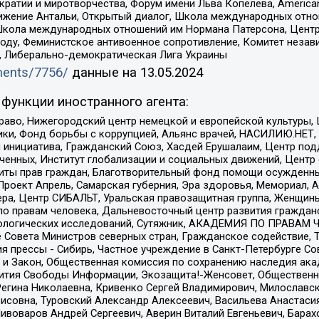
и и миротворчества, Форум имени Льва Копелева, American Counci
ое движение Антальи, Открытый диалог, Школа международных отн
Школа международных отношений им Нормана Патерсона, Центр
ду, Феминистское антивоенное сопротивление, Комитет независ
а, Либерально-демократическая Лига Украины
uments/7756/
данные на
13.05.2024
функции иностранного агента:
раво, Нижегородский центр немецкой и европейской культуры,
тики, Фонд борьбы с коррупцией, Альянс врачей, НАСИЛИЮ.НЕТ,
я инициатива, Гражданский Союз, Хасдей Ерушалаим, Центр по
юченных, Институт глобализации и социальных движений, Цент
ты прав граждан, Благотворительный фонд помощи осужденным
а, Проект Апрель, Самарская губерния, Эра здоровья, Мемориал
ера, Центр СИБАЛЬТ, Уральская правозащитная группа, Женщины
по правам человека, Дальневосточный центр развития гражданс
ологических исследований, Сутяжник, АКАДЕМИЯ ПО ПРАВАМ Ч
е Совета Министров северных стран, Гражданское содействие,
я прессы - Сибирь, Частное учреждение в Санкт-Петербурге С
 и Закон, Общественная комиссия по сохранению наследия ак
звития Свободы Информации, Экозащита!-Женсовет, Общественн
Регина Николаевна, Кривенко Сергей Владимирович, Милославс
совна, Туровский Александр Алексеевич, Васильева Анастасия
Пивоваров Андрей Сергеевич, Аверин Виталий Евгеньевич, Бара