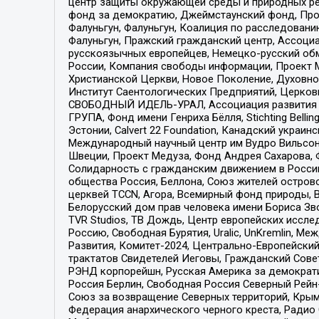
центр защиты окружающей среды и природных ресу
фонд за демократию, Джеймстаунский фонд, Прож
Фалуньгун, Фалуньгун, Коалиция по расследован
Фалуньгун, Пражский гражданский центр, Ассоци
русскоязычных европейцев, Немецко-русский об
России, Компания свободы информации, Проект М
Христианской Церкви, Новое Поколение, Духовн
Институт Саентологических Предприятий, Церков
СВОБОДНЫЙ ИДЕЛЬ-УРАЛ, Ассоциация развития ж
ГРУПА, Фонд имени Генриха Бёлля, Stichting Bellin
Эстонии, Calvert 22 Foundation, Канадский укра
Международный научный центр им Вудро Вильсона
Швеции, Проект Медуза, Фонд Андрея Сахарова, Ф
Солидарность с гражданским движением в России 
общества Россия, Беллона, Союз жителей острово
церквей TCCN, Агора, Всемирный фонд природы, B
Белорусский дом прав человека имени Бориса Зво
TVR Studios, ТВ Дождь, Центр европейских иссл
Россию, Свободная Бурятия, Uralic, UnKremlin, 
Развития, Комитет-2024, Центрально-Европейски
трактатов Свидетелей Иеговы, Гражданский Совет
РЭНД корпорейшн, Русская Америка за демократи
Россия Берлин, Свободная Россия Северный Рейн-В
Союз за возвращение Северных территорий, Крымско
Федерация анархического черного креста, Радио