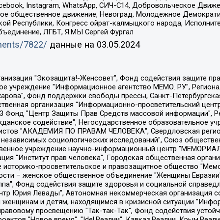
Facebook, Instagram, WhatsApp, СИЧ-С14, Добровольческое Движ
ское общественное движение, Невоград, Молодежное Демократ
ой Республики, Конгресс ойрат-калмыцкого народа, Исполнит
бъединение, ЛГБТ, Я.МЫ Сергей Фургал
uments/7822/
данные на
03.05.2024
Общество с ограниченной ответственностью "Радио Свободная Европа/Радио Свобода", Чешское информационное агентство "MEDIUM-ORIENT", Красноярская региональная общественная организация "Мы против СПИДа", Камалягин Денис Николаевич, Маркелов Сергей Евгеньевич, Пономарев Лев Александрович, Савицкая Людмила Алексеевна, Автономная некоммерческая организация "Центр по работе с проблемой насилия "НАСИЛИЮ.НЕТ", Межрегиональный профессиональный союз работников здравоохранения "Альянс врачей", Юридическое лицо, зарегистрированное в Латвийской Республике, SIA "Medusa Project" (регистрационный номер 40103797863, дата регистрации 10.06.2014), Некоммерческая организация "Фонд по борьбе с коррупцией", Автономная некоммерческая организация "Институт права и публичной политики", Баданин Роман Сергеевич, Гликин Максим Александрович, Железнова Мария Михайловна, Лукьянова Юлия Сергеевна, Маетная Елизавета Витальевна, Маняхин Петр Борисович, Чуракова Ольга Владимировна, Ярош Юлия Петровна, Юридическое лицо "The Insider SIA", зарегистрированное в Риге, Латвийская Республика (дата регистрации 26.06.2015), являющееся администратором доменного имени интернет-издания "The Insider SIA", https://theins.ru, Постернак Алексей Евгеньевич, Рубин Михаил Аркадьевич, Анин Роман Александрович, Юридическое лицо Istories fonds, зарегистрированное в Латвийской Республике (регистрационный номер 50008295751, дата регистрации 24.02.2020), Великовский Дмитрий Александрович, Долинина Ирина Николаевна, Мароховская Алеся Алексеевна, Шлейнов Роман Юрьевич, Шмагун Олеся Валентиновна, Общество с ограниченной ответственностью "Альтаир 2021", Общество с ограниченной ответственностью "Вега 2021", Общество с ограниченной ответственностью "Главный редактор 2021", Общество с ограниченной ответственностью "Ромашки монолит", Важенков Артем Валерьевич, Ивановская областная общественная организация "Центр гендерных исследований", Гурман Юрий Альбертович, Медиапроект "ОВД-Инфо", Егоров Владимир Владимирович, Жилинский Владимир Александрович, Общество с ограниченной ответственностью "ЗП", Иванова София Юрьевна, Карезина Инна Павловна, Кильтау Екатерина Викторовна, Петров Алексей Викторович, Пискунов Сергей Евгеньевич, Смирнов Сергей Сергеевич, Тихонов Михаил Сергеевич, Общество с ограниченной ответственностью "ЖУРНАЛИСТ-ИНОСТРАННЫЙ АГЕНТ", Арапова Галина Юрьевна, Вольтская Татьяна Анатольевна, Американская компания "Mason G.E.S. Anonymous Foundation" (США), являющаяся владельцем интернет-издания https://mnews.world/, Компания "Stichting Bellingcat", зарегистрированная в Нидерландах (дата регистрации 11.07.2018), Захаров Андрей Вячеславович, Клепиковская Екатерина Дмитриевна, Общество с ограниченной ответственностью "МЕМО", Перл Роман Александрович, Симонов Евгений Алексеевич, Соловьева Елена Анатольевна, Сотников Даниил Владимирович, Сурначева Елизавета Дмитриевна, Автономная некоммерческая организация по защите прав человека и информированию населения "Якутия – Наше Мнение", Общество с ограниченной ответственностью "Москоу диджитал медиа", с 26.01.2023 Общество с ограниченной ответственностью "Чайка Белые сады", Ветошкина Валерия Валерьевна, Заговора Максим Александрович, Межрегиональное общественное движение "Российская ЛГБТ - сеть", Оленичев Максим Владимирович, Павлов Иван Юрьевич, Скворцова Елена Сергеевна, Общество с ограниченной ответственностью "Как бы инагент", Кочетков Игорь Викторович, Общество с ограниченной ответственностью "Честные выборы", Еланчик Олег Александрович, Общество с ограниченной ответственностью "Нобелевский призыв", Гималова Регина Эмилевна, Григорьев Андрей Валерьевич, Григорьева Алина Александровна, Ассоциация по содействию защите прав призывников, альтернативнослужащих и военнослужащих "Правозащитная группа "Гражданин.Армия.Право", Хисамова Регина Фаритовна, Автономная некоммерческая организация по реализа