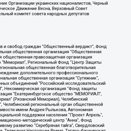
ение Организации украинских националистов, Черный
ическое Движение Весна, Верховный Совет
ельный комитет совета народных депутатов
ции социально-правовых программ "Лилит", Дальневосточное общественное движение "Маяк", Санкт-Петербургская ЛГБТ-инициативная группа "Выход", Инициативная группа ЛГБТ+ "Реверс", Алексеев Андрей Викторович, Бекбулатова Таисия Львовна, Беляев Иван Михайлович, Владыкина Елена Сергеевна, Гельман Марат Александрович, Никульшина Вероника Юрьевна, Толоконникова Надежда Андреевна, Шендерович Виктор Анатольевич, Общество с ограниченной ответственностью "Данное сообщение", Общество с ограниченной ответственностью Издательский дом "Новая глава", Айнбиндер Александра Александровна, Московский комьюнити-центр для ЛГБТ+инициатив, Благотворительный фонд развития филантропии, Deutsche Welle (Германия, Kurt-Schumacher-Strasse 3, 53113 Bonn), Борзунова Мария Михайловна, Воробьев Виктор Викторович, Голубева Анна Львовна, Константинова Алла Михайловна, Малкова Ирина Владимировна, Мурадов Мурад Абдулгалимович, Осетинская Елизавета Николаевна, Понасенков Евгений Николаевич, Ганапольский Матвей Юрьевич, Киселев Евгений Алексеевич, Борухович Ирина Григорьевна, Дремин Иван Тимофеевич, Дубровский Дмитрий Викторович, Красноярская региональная общественная организация поддержки и развития альтернативных образовательных технологий и межкультурных коммуникаций "ИНТЕРРА", Маяковская Екатерина Алексеевна, Фейгин Марк Захарович, Филимонов Андрей Викторович, Дзугкоева Регина Николаевна, Доброхотов Роман Александрович, Дудь Юрий Александрович, Елкин Сергей Владимирович, Кругликов Кирилл Игоревич, Сабунаева Мария Леонидовна, Семенов Алексей Владимирович, Шаинян Карен Багратович, Шульман Екатерина Михайловна, Асафьев Артур Валерьевич, Вахштайн Виктор Семенович, Венедиктов Алексей Алексеевич, Лушникова Екатерина Евгеньевна, Волков Леонид Михайлович, Невзоров Александр Глебович, Пархоменко Сергей Борисович, Сироткин Ярослав Николаевич, Кара-Мурза Владимир Владимирович, Баранова Наталья Владимировна, Гозман Леонид Яковлевич, Кагарлицкий Борис Юльевич, Климарев Михаил Валерьевич, Милов Владимир Станиславович, Автономная некоммерческая организация Краснодарский центр современного искусства "Типография", Моргенштерн Алишер Тагирович, Соболь Любовь Эдуардовна, Общество с ограниченной ответственностью "ЛИЗА НОРМ", Каспаров Гарри Кимович, Ходорковский Михаил Борисович, Общество с ограниченной ответственностью "Апрельские тезисы", Данилович Ирина Брониславовна, Кашин Олег Владимирович, Петров Николай Владимирович, Пивоваров Алексей Владимирович, Соколов Михаил Владимирович, Цветкова Юлия Владимировна, Чичваркин Евгений Александрович, Комитет против пыток/Команда против пыток, Общество с ограниченной ответственностью "Первый научный", Общество с ограниченной ответственностью "Вертолет и ко", Белоцерковская Вероника Борисовна, Кац Максим Евгеньевич, Лазарева Татьяна Юрьевна, Шаведдинов Руслан Табризович, Яшин Илья Валерьевич, Общество с ограниченной ответственностью "Иноагент ААВ", Алешковский Дмитрий Петрович, Альбац Евгения Марковна, Быков Дмитрий Львович, Галямина Юлия Евгеньевна, Лойко Сергей Леонидович, Мартынов Кирилл Константинович, Медведев Сергей Александрович, Крашенинников Федор Геннадиевич, Гордеева Катерина Вл