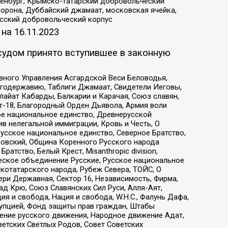
Оренбург, Крымско-татарский добровольческий
орона, Дуббайский джамаат, московская ячейка,
усский добровольческий корпус
 на
16.11.2023
судом принято вступившее в законную
вного Управления Асгардской Веси Беловодья,
годержавию, Таблиги Джамаат, Свидетели Иеговы,
айат Кабарды, Балкарии и Карачая, Союз славян,
т-18, Благородный Орден Дьявола, Армия воли
ое национальное единство, Древнерусской
 нелегальной иммиграции, Кровь и Честь, О
усское национальное единство, Северное Братство,
ровский, Община Коренного Русского народа
атство, Белый Крест, Misanthropic division,
еское объединение Русские, Русское национальное
котатарского народа, Рубеж Севера, ТОЙС, О
ри Державная, Сектор 16, Независимость, Фирма,
д Крю, Союз Славянских Сил Руси, Алля-Аят,
я и свобода, Нация и свобода, W.H.С., Фалунь Дафа,
рупцией, Фонд защиты прав граждан, Штабы
ение русского движения, Народное движение Адат,
етских Светлых Родов, Совет Советских