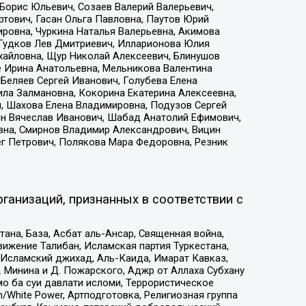
Борис Юльевич, Созаев Валерий Валерьевич,
тович, Гасан Ольга Павловна, Паутов Юрий
ровна, Чуркина Наталья Валерьевна, Акимова
 Гудков Лев Дмитриевич, Илларионова Юлия
ихайловна, Щур Николай Алексеевич, Блинушов
е Ирина Анатольевна, Мельникова Валентина
Беляев Сергей Иванович, Голубева Елена
ила Залмановна, Кокорина Екатерина Алексеевна,
, Шахова Елена Владимировна, Подузов Сергей
ин Вячеслав Иванович, Шабад Анатолий Ефимович,
вна, Смирнов Владимир Александрович, Вицин
ег Петрович, Полякова Мара Федоровна, Резник
ганизаций, признанных в соответствии с
на, База, Асбат аль-Ансар, Священная война,
ижение Талибан, Исламская партия Туркестана,
Исламский джихад, Аль-Каида, Имарат Кавказ,
 Минина и Д. Пожарского, Аджр от Аллаха Субхану
о ба суи давлати исломи, Террористическое
/White Power, Артподготовка, Религиозная группа