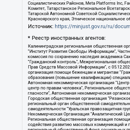
Социалистических Районов, Meta Platforms Inc, 
Комитет, Татарстанское Региональное Всетатар
Татарской Автономной Советской Социалистическ
Красноярского края, Этническое национальное о
Источник:
https://minjust.gov.ru/ru/doc
* Реестр иностранных агентов:
Калининградская региональная общественная организация "Экозащита!-Женсовет", Фонд содействия защите прав и свобод граждан "Общественный вердикт", Фонд "Институт Развития Свободы Информации", Частное учреждение "Информационное агентство МЕМО. РУ", Региональная общественная организация "Общественная комиссия по сохранению наследия академика Сахарова", Фонд поддержки свободы прессы, Санкт-Петербургская общественная правозащитная организация "Гражданский контроль", Межрегиональная общественная организация "Информационно-просветительский центр "Мемориал", Региональный Фонд "Центр Защиты Прав Средств Массовой Информации", с 05.12.2023 Фонд "Центр Защиты Прав Средств массовой информации", Региональная общественная благотворительная организация помощи беженцам и мигрантам "Гражданское содействие", Негосударственное образовательное учреждение дополнительного профессионального образования (повышение квалификации) специалистов "АКАДЕМИЯ ПО ПРАВАМ ЧЕЛОВЕКА", Свердловская региональная общественная организация "Сутяжник", Автономная некоммерческая организация "Центр независимых социологических исследований", Союз общественных объединений "Российский исследовательский центр по правам человека", Региональное общественное учреждение научно-информационный центр "МЕМОРИАЛ", Некоммерческая организация "Фонд защиты гласности", Автономная некоммерческая организация "Институт прав человека", Городская общественная организация "Екатеринбургское общество "МЕМОРИАЛ", Городская общественная организация "Рязанское историко-просветительское и правозащитное общество "Мемориал" (Рязанский Мемориал), Челябинский региональный орган общественной самодеятельности – женское общественное объединение "Женщины Евразии", Челябинский региональный орган общественной самодеятельности "Уральская правозащитная группа", Фонд содействия защите здоровья и социальной справедливости имени Андрея Рылькова, Автономная Некоммерческая Организация "Аналитический Центр Юрия Левады", Автономная некоммерческая организация социальной поддержки населения "Проект Апрель", Региональная общественная организация помощи женщинам и детям, находящимся в кризисной ситуации "Информационно-методический центр "Анна", Фонд содействия развитию массовых коммуникаций и правовому просвещению "Так-так-Так", Фонд содействия устойчивому развитию "Серебряная тайга", Свердловский региональный общественный фонд социальных проектов "Новое время", "Idel.Реалии", Кавказ.Реалии, Крым.Реалии, Телеканал Настоящее Время, Татаро-башкирская служба Радио Свобода (Azatliq Radiosi), Радио Свободная Европа/Радио Свобода (PCE/PC), "Сибирь.Реалии", "Фактограф", Благотворительный фонд помощи осужденным и их семьям, Автономная некоммерческая организация "Институт глобализации и социальных движений", Фонд "В защиту прав заключенных", Частное учреждение "Центр поддержки и содействия развитию средств массовой информации", Пензенский региональный общественный благотворительный фонд "Гражданский союз", "Север.Реалии", Некоммерческая организация Фонд "Правовая инициатива", 