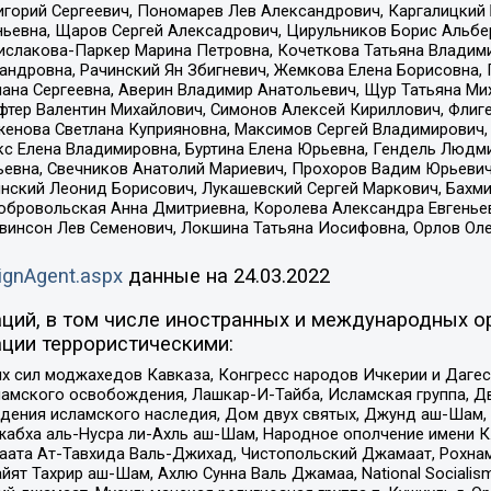
горий Сергеевич, Пономарев Лев Александрович, Каргалицкий 
ньевна, Щаров Сергей Алексадрович, Цирульников Борис Альбер
ислакова-Паркер Марина Петровна, Кочеткова Татьяна Владими
сандровна, Рачинский Ян Збигневич, Жемкова Елена Борисовна,
лана Сергеевна, Аверин Владимир Анатольевич, Щур Татьяна М
фтер Валентин Михайлович, Симонов Алексей Кириллович, Флиг
женова Светлана Куприяновна, Максимов Сергей Владимирович, 
кс Елена Владимировна, Буртина Елена Юрьевна, Гендель Людм
евна, Свечников Анатолий Мариевич, Прохоров Вадим Юрьевич
инский Леонид Борисович, Лукашевский Сергей Маркович, Бахм
Добровольская Анна Дмитриевна, Королева Александра Евгенье
евинсон Лев Семенович, Локшина Татьяна Иосифовна, Орлов Ол
ignAgent.aspx
данные на
24.03.2022
ций, в том числе иностранных и международных ор
ции террористическими:
ил моджахедов Кавказа, Конгресс народов Ичкерии и Дагеста
ламского освобождения, Лашкар-И-Тайба, Исламская группа, Дв
ения исламского наследия, Дом двух святых, Джунд аш-Шам, 
жабха аль-Нусра ли-Ахль аш-Шам, Народное ополчение имени К.
ата Ат-Тавхида Валь-Джихад, Чистопольский Джамаат, Рохнам
ят Тахрир аш-Шам, Ахлю Сунна Валь Джамаа, National Socialism