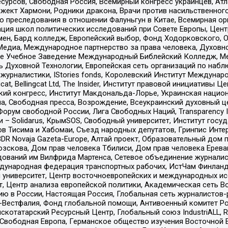
рсов, Свободная Россия, Всемирный конгресс украинцев, Атла
ект Хармони, Родники дракона, Врачи против насильственного
ию преследования в отношении Фалуньгун в Китае, Всемирная о
ация школ политических исследований при Совете Европы, Цен
мен, Бард колледж, Европейский выбор, Фонд Ходорковского,
едиа, Международное партнерство за права человека, Духовно
ое Учебное Заведение Международный Библейский Колледж, М
ь Духовной Технологии, Европейская сеть организаций по наб
урналистики, IStories fonds, Королевский Институт Между
gcat, Bellingcat Ltd, The Insider, Институт правовой инициатив
инский конгресс, Институт Макдональда-Лорье, Украинская нац
, Свободная пресса, Возрождение, Всеукраинский духовный цен
орум свободной России, Лига Свободных Наций, Transparеncy I
– Solidarus, КрымSOS, Свободный университет, Институт госу
в Тисима и Хабомаи, Съезд народных депутатов, Гринпис Инте
DR Novaja Gazeta-Europe, Алтай проект, Образовательный дом 
зскова, Дом прав человека Тбилиси, Дом прав человека Ерева
едований им Вилфрида Мартенса, Сетевое объединение журнали
Международная федерация транспортных рабочих, ИстЧам Финлан
й университет, Центр восточноевропейских и международных и
, Центр анализа европейской политики, Академическая сеть Во
ю в России, Настоящая Россия, Глобальная сеть журналистов
естфалия, Фонд глобальной помощи, Антивоенный комитет России,
татарский Ресурсный Центр, Глобальный союз IndustriALL, Russi
 Свободная Европа, Германское общество изучения Восточной 