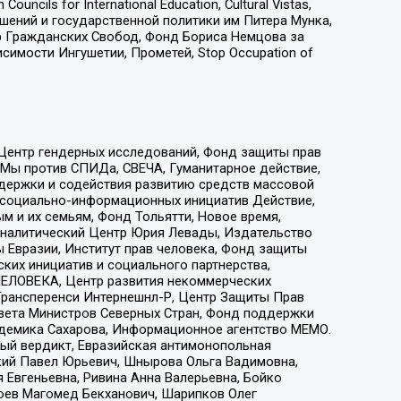
ls for International Education, Cultural Vistas,
ошений и государственной политики им Питера Мунка,
 Гражданских Свобод, Фонд Бориса Немцова за
имости Ингушетии, Прометей, Stop Occupation of
 Центр гендерных исследований, Фонд защиты прав
 Мы против СПИДа, СВЕЧА, Гуманитарное действие,
ддержки и содействия развитию средств массовой
р социально-информационных инициатив Действие,
 и их семьям, Фонд Тольятти, Новое время,
, Аналитический Центр Юрия Левады, Издательство
 Евразии, Институт прав человека, Фонд защиты
ких инициатив и социального партнерства,
ЕЛОВЕКА, Центр развития некоммерческих
 Трансперенси Интернешнл-Р, Центр Защиты Прав
овета Министров Северных Стран, Фонд поддержки
адемика Сахарова, Информационное агентство МЕМО.
ый вердикт, Евразийская антимонопольная
кий Павел Юрьевич, Шнырова Ольга Вадимовна,
 Евгеньевна, Ривина Анна Валерьевна, Бойко
хоев Магомед Бекханович, Шарипков Олег