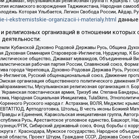
ий джамаат, Мусульманская религиозная группа п. Кушкуль г. 
ртия исламского возрождения Таджикистана, Народная самооб
олодёжь Которая Улыбается, Легион Свобода России, Айдар, Р
ie-i-ekstremistskie-organizacii-i-materialy.html
данные
и религиозных организаций в отношении которых 
 деятельности:
земли Кубанской Духовно Родовой Державы Русь, Община Духо
 Духовная Семинария Староверов-Инглингов, Нурджулар, К Бо
листическое общество, Джамаат мувахидов, Объединенный Вил
иалистическая рабочая партия России, Славянский союз, Форма
ива города Череповца, Духовно-Родовая Держава Русь, Русск
-Инглингов, Русский общенациональный союз, Движение против
 Омская организация общественного политического движения Р
йзрахманисты, Мусульманская религиозная организация п. Бо
краинская повстанческая армия, Тризуб им. Степана Бандеры, Бр
зма, Народная Социальная Инициатива, TulaSkins, Этнополитич
оренного Русского народа г. Астрахани, ВОЛЯ, Меджлис крымс
РЕВТАТПОД, Артподготовка, Штольц, В честь иконы Божией Мате
равды и Единения, Каракольская инициативная группа, Автогра
спублика Русь, Арестантское уголовное единство, Башкорт, Наци
окузнецк/РПК, Сибирский державный союз, Фонд борьбы с кор
округа г. Краснодара, Мужское государство, Народное объедин
ой области, Проект Штурм, Граждане СССР, Держава Союз Сов