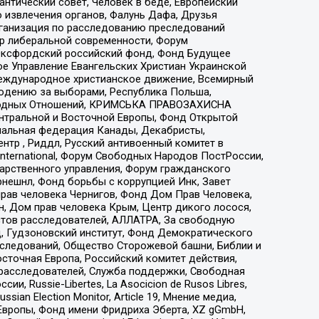
нтический совет, Человек в беде, Европейский
 извлечения органов, Фалунь Дафа, Друзья
рганизация по расследованию преследований
тр либеральной современности, Форум
 Оксфордский российский фонд, Фонд Будущее
е Управление Евангельских Христиан Украинской
еждународное христианское движение, Всемирный
людению за выборами, Республика Польша,
народных Отношений, КРИМСЬКА ПРАВОЗАХИСНА
ы Центральной и Восточной Европы, Фонд Открытой
иональная федерация Канады, Декабристы,
тр , Риддл, Русский антивоенный комитет в
nternational, Форум Свободных Народов ПостРоссии,
дарственного управления, Форум гражданского
рнешнл, Фонд борьбы с коррупцией Инк, Завет
прав человека Чернигов, Фонд Дом Прав Человека,
н, Дом прав человека Крым, Центр дикого лосося,
стов расследователей, АЛЛАТРА, За свободную
д, Гудзоновский институт, Фонд Демократического
сследований, Общество Сторожевой башни, Библии и
сточная Европа, Российский комитет действия,
-расследователей, Служба поддержки, Свободная
 Russie-Libertes, La Asocicion de Rusos Libres,
an Election Monitor, Article 19, Мнение медиа,
Европы, Фонд имени Фридриха Эберта, XZ gGmbH,