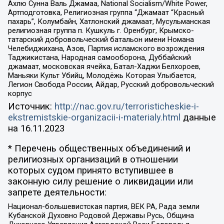
Ахлю Сунна Валь Джамаа, National Socialism/White Power,
Артподготовка, Религиозная группа “Джамаат “Красный
пахарь”, Колумбайн, Хатлонский джамаат, Мусульманская
религиозная группа п. Кушкуль г. Оренбург, Крымско-
татарский добровольческий батальон имени Номана
Челебиджихана, Азов, Партия исламского возрождения
Таджикистана, Народная самооборона, Дуббайский
джамаат, московская ячейка, Батал-Хаджи Белхороев,
Маньяки Культ Убийц, Молодёжь Которая Улыбается,
Легион Свобода России, Айдар, Русский добровольческий
корпус
Источник:
http://nac.gov.ru/terroristicheskie-i-
ekstremistskie-organizacii-i-materialy.html
данные
на
16.11.2023
* Перечень общественных объединений и
религиозных организаций в отношении
которых судом принято вступившее в
законную силу решение о ликвидации или
запрете деятельности:
Национал-большевистская партия, ВЕК РА, Рада земли
Кубанской Духовно Родовой Державы Русь, Община