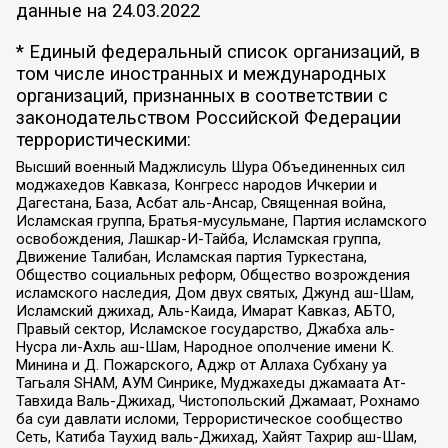
данные на
24.03.2022
* Единый федеральный список организаций, в
том числе иностранных и международных
организаций, признанных в соответствии с
законодательством Российской Федерации
террористическими:
Высший военный Маджлисуль Шура Объединенных сил
моджахедов Кавказа, Конгресс народов Ичкерии и
Дагестана, База, Асбат аль-Ансар, Священная война,
Исламская группа, Братья-мусульмане, Партия исламского
освобождения, Лашкар-И-Тайба, Исламская группа,
Движение Талибан, Исламская партия Туркестана,
Общество социальных реформ, Общество возрождения
исламского наследия, Дом двух святых, Джунд аш-Шам,
Исламский джихад, Аль-Каида, Имарат Кавказ, АБТО,
Правый сектор, Исламское государство, Джабха аль-
Нусра ли-Ахль аш-Шам, Народное ополчение имени К.
Минина и Д. Пожарского, Аджр от Аллаха Субхану уа
Тагьаля SHAM, АУМ Синрике, Муджахеды джамаата Ат-
Тавхида Валь-Джихад, Чистопольский Джамаат, Рохнамо
ба суи давлати исломи, Террористическое сообщество
Сеть, Катиба Таухид валь-Джихад, Хайят Тахрир аш-Шам,