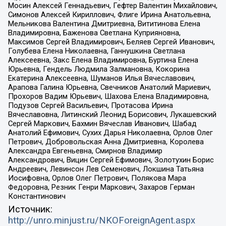
Мосин Алексей Геннадьевич, Гефтер Валентин Михайлович,
Симонов Алексей Кириллович, Флиге Ирина Анатольевна,
Мельникова Валентина Дмитриевна, Вититинова Елена
Владимировна, Баженова Светлана Куприяновна,
Максимов Сергей Владимирович, Беляев Сергей Иванович,
Голубева Елена Николаевна, Ганнушкина Светлана
Алексеевна, Закс Елена Владимировна, Буртина Елена
Юрьевна, Гендель Людмила Залмановна, Кокорина
Екатерина Алексеевна, Шуманов Илья Вячеславович,
Арапова Галина Юрьевна, Свечников Анатолий Мариевич,
Прохоров Вадим Юрьевич, Шахова Елена Владимировна,
Подузов Сергей Васильевич, Протасова Ирина
Вячеславовна, Литинский Леонид Борисович, Лукашевский
Сергей Маркович, Бахмин Вячеслав Иванович, Шабад
Анатолий Ефимович, Сухих Дарья Николаевна, Орлов Олег
Петрович, Добровольская Анна Дмитриевна, Королева
Александра Евгеньевна, Смирнов Владимир
Александрович, Вицин Сергей Ефимович, Золотухин Борис
Андреевич, Левинсон Лев Семенович, Локшина Татьяна
Иосифовна, Орлов Олег Петрович, Полякова Мара
Федоровна, Резник Генри Маркович, Захаров Герман
Константинович
Источник:
http://unro.minjust.ru/NKOForeignAgent.aspx