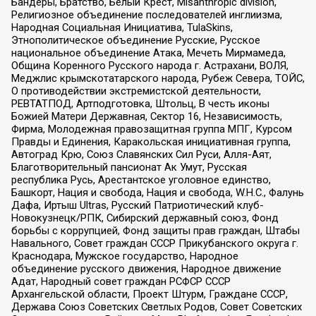
Бандеры, Братство, Белый Крест, Misanthropic division,
Религиозное объединение последователей инглиизма,
Народная Социальная Инициатива, TulaSkins,
Этнополитическое объединение Русские, Русское
национальное объединение Атака, Мечеть Мирмамеда,
Община Коренного Русского народа г. Астрахани, ВОЛЯ,
Меджлис крымскотатарского народа, Рубеж Севера, ТОЙС,
О противодействии экстремистской деятельности,
РЕВТАТПОД, Артподготовка, Штольц, В честь иконы
Божией Матери Державная, Сектор 16, Независимость,
Фирма, Молодежная правозащитная группа МПГ, Курсом
Правды и Единения, Каракольская инициативная группа,
Автоград Крю, Союз Славянских Сил Руси, Алля-Аят,
Благотворительный пансионат Ак Умут, Русская
республика Русь, Арестантское уголовное единство,
Башкорт, Нация и свобода, Нация и свобода, W.H.С., Фалунь
Дафа, Иртыш Ultras, Русский Патриотический клуб-
Новокузнецк/РПК, Сибирский державный союз, Фонд
борьбы с коррупцией, Фонд защиты прав граждан, Штабы
Навального, Совет граждан СССР Прикубанского округа г.
Краснодара, Мужское государство, Народное
объединение русского движения, Народное движение
Адат, Народный совет граждан РСФСР СССР
Архангельской области, Проект Штурм, Граждане СССР,
Держава Союз Советских Светлых Родов, Совет Советских