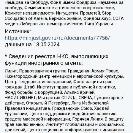
Немцова за Свободу, Фонд имени Фридриха Науманна за
свободу, Феминистское антивоенное сопротивление,
Комитет независимости Ингушетии, Прометей, Stop
Occupation of Karelia, Вернись живым, Фридом Хаус, СОТА
медиа, Либерально-демократическая Лига Украины
Источник:
https://minjust.gov.ru/ru/documents/7756/
данные на
13.05.2024
* Сведения реестра НКО, выполняющих
функции иностранного агента:
Лилит, Правозащитная группа Гражданин.Армия.Право,
Нижегородский центр немецкой и европейской культуры,
Центр гендерных исследований, Фонд защиты прав
граждан Штаб, Институт права и публичной политики,
Фонд борьбы с коррупцией, Альянс врачей,
НАСИЛИЮ.НЕТ, Мы против СПИДа, СВЕЧА, Гуманитарное
действие, Открытый Петербург, Лига Избирателей,
Правовая инициатива, Гражданский Союз, Хасдей
Ерушалаим, Центр поддержки и содействия развитию
средств массовой информации, Горячая Линия, В защиту
прав заключенных, Институт глобализации и социальных
движений, Центр социально-информационных инициатив