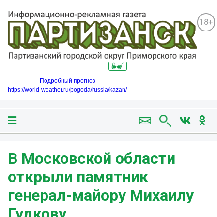
18+
Подробный прогноз
https://world-weather.ru/pogoda/russia/kazan/
В Московской области
открыли памятник
генерал-майору Михаилу
Гудкову