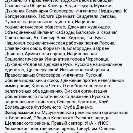
Духовного Управления Асгардской Веси Беловодья,
Славянская Община Капища Веды Перуна, Мужская
Духовная Семинария Староверов-Инглингов, Нурджулар, К
Богодержавию, Таблиги Джамаат, Свидетели Иеговы,
Русское национальное единство, Национал-
социалистическое общество, Джамаат мувахидов,
Объединенный Вилайат Кабарды, Балкарии и Карачая,
Союз славян, Ат-Такфир Валь-Хиджра, Пит Буль,
Национал-социалистическая рабочая партия России,
Славянский союз, Формат-18, Благородный Орден
Дьявола, Армия воли народа, Национальная
Социалистическая Инициатива города Череповца,
Духовно-Родовая Держава Русь, Русское национальное
единство, Древнерусской Инглистической церкви
Православных Староверов-Инглингов, Русский
общенациональный союз, Движение против нелегальной
иммиграции, Кровь и Честь, О свободе совести и о
религиозных объединениях, Омская организация
общественного политического движения Русское
национальное единство, Северное Братство, Клуб
Болельщиков Футбольного Клуба Динамо,
Файзрахманисты, Мусульманская религиозная организация
п. Боровский, Община Коренного Русского народа
Щелковского района, Правый сектор, УНА - УНСО,
Украинская повстанческая армия, Тризуб им. Степана