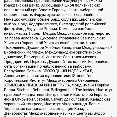
расследованию преследований Фалуньгун, Пражский
гражданский центр, Ассоциация школ политических
исследований при Совете Европы, Центр либеральной
современности, Форум русскоязычных европейцев,
Немецко-русский обмен, Бард колледж, Европейский
выбор, Фонд Ходорковского, Оксфордский российский
фонд, Фонд Будущее России, Компания свободы
информации, Проект Медиа, Международное партнерство
за права человека, Духовное Управление Евангельских
Христиан Украинской Христианской Церкви, Новое
Поколение, Духовное Учебное Заведение Международный
Библейский Колледж, Международное христианское
движение, Всемирный Институт Саентологических
Предприятий, Церковь Духовной Технологии, Европейская
сеть организаций по наблюдению за выборами,
Республика Польша, СВОБОДНЫЙ ИДЕЛЬ-УРАЛ,
Ассоциация развития журналистики, IStories fonds,
Королевский Институт Международных Отношений,
КРИМСЬКА ПРАВОЗАХИСНА ГРУПА, Фонд имени Генриха
Бёлля, Stichting Bellingcat, Bellingcat Ltd, The Insider, Институт
правовой инициативы Центральной и Восточной Европы,
Фонд Открытой Эстонии, Calvert 22 Foundation, Канадский
украинский конгресс, Институт Макдональда-Лорье,
Украинская национальная федерация Канады,
Декабристы, Международный научный центр им Вудро