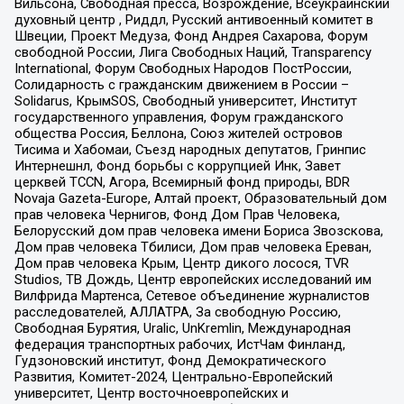
Вильсона, Свободная пресса, Возрождение, Всеукраинский
духовный центр , Риддл, Русский антивоенный комитет в
Швеции, Проект Медуза, Фонд Андрея Сахарова, Форум
свободной России, Лига Свободных Наций, Transparеncy
International, Форум Свободных Народов ПостРоссии,
Солидарность с гражданским движением в России –
Solidarus, КрымSOS, Свободный университет, Институт
государственного управления, Форум гражданского
общества Россия, Беллона, Союз жителей островов
Тисима и Хабомаи, Съезд народных депутатов, Гринпис
Интернешнл, Фонд борьбы с коррупцией Инк, Завет
церквей TCCN, Агора, Всемирный фонд природы, BDR
Novaja Gazeta-Europe, Алтай проект, Образовательный дом
прав человека Чернигов, Фонд Дом Прав Человека,
Белорусский дом прав человека имени Бориса Звозскова,
Дом прав человека Тбилиси, Дом прав человека Ереван,
Дом прав человека Крым, Центр дикого лосося, TVR
Studios, ТВ Дождь, Центр европейских исследований им
Вилфрида Мартенса, Сетевое объединение журналистов
расследователей, АЛЛАТРА, За свободную Россию,
Свободная Бурятия, Uralic, UnKremlin, Международная
федерация транспортных рабочих, ИстЧам Финланд,
Гудзоновский институт, Фонд Демократического
Развития, Комитет-2024, Центрально-Европейский
университет, Центр восточноевропейских и