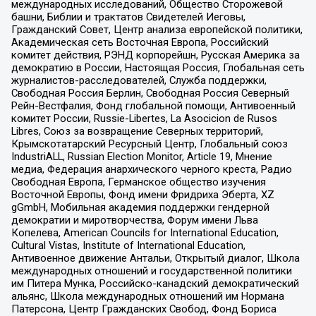
международных исследований, Общество Сторожевой
башни, Библии и трактатов Свидетелей Иеговы,
Гражданский Совет, Центр анализа европейской политики,
Академическая сеть Восточная Европа, Российский
комитет действия, РЭНД корпорейшн, Русская Америка за
демократию в России, Настоящая Россия, Глобальная сеть
журналистов-расследователей, Служба поддержки,
Свободная Россия Берлин, Свободная Россия Северный
Рейн-Вестфалия, Фонд глобальной помощи, Антивоенный
комитет России, Russie-Libertes, La Asocicion de Rusos
Libres, Союз за возвращение Северных территорий,
Крымскотатарский Ресурсный Центр, Глобальный союз
IndustriALL, Russian Election Monitor, Article 19, Мнение
медиа, Федерация анархического черного креста, Радио
Свободная Европа, Германское общество изучения
Восточной Европы, Фонд имени Фридриха Эберта, XZ
gGmbH, Мобильная академия поддержки гендерной
демократии и миротворчества, Форум имени Льва
Копелева, American Councils for International Education,
Cultural Vistas, Institute of International Education,
Антивоенное движение Антальи, Открытый диалог, Школа
международных отношений и государственной политики
им Питера Мунка, Российско-канадский демократический
альянс, Школа международных отношений им Нормана
Патерсона, Центр Гражданских Свобод, Фонд Бориса