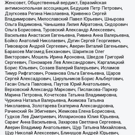
Женсовет, Общественный вердикт, Евразийская
антимонопольная ассоциация, Бедушев Петр Петрович,
Дзугкоева Регина Николаевна, Кривенко Сергей
Владимирович, Милославский Павел Юрьевич, Шнырова
Ольга Вадимовна, Чанышева Лилия Айратовна, Сидорович
Ольга Борисовна, Туровский Александр Алексеевич,
Васильева Анастасия Евгеньевна, Ривина Анна Валерьевна,
Бойко Анатолий Николаевич, Дугин Сергей Георгиевич,
Пивоваров Андрей Сергеевич, Аверин Виталий Евгеньевич,
Барахоев Магомед Бекханович, Шарипков Олег
Викторович, Мошель Ирина Ароновна, Шведов Григорий
Сергеевич, Пономарев Лев Александрович, Каргалицкий
Борис Юльевич, Созаев Валерий Валерьевич, Исламов
Тимур Рифгатович, Романова Ольга Евгеньевна, Щаров
Сергей Алексадрович, Цирульников Борис Альбертович,
Гасан Ольга Павловна, Паутов Юрий Анатольевич,
Верховский Александр Маркович, Пислакова-Паркер
Марина Петровна, Кочеткова Татьяна Владимировна,
Чуркина Наталья Валерьевна, Акимова Татьяна
Николаевна, Золотарева Екатерина Александровна,
Рачинский Ян Збигневич, Жемкова Елена Борисовна,
Гудков Лев Дмитриевич, Илларионова Юлия Юрьевна,
Саранг Анна Васильевна, Захарова Светлана Сергеевна,
Аверин Владимир Анатольевич, Щур Татьяна Михайловна,
Щур Николай Алексеевич, Блинушов Андрей Юрьевич,