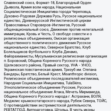
Славянский союз, Формат-18, Благородный Орден
Дьявола, Армия воли народа, Национальная
Социалистическая Инициатива города Череповца,
Духовно-Родовая Держава Русь, Русское национальное
единство, Древнерусской Инглистической церкви
Православных Староверов-Инглингов, Русский
общенациональный союз, Движение против нелегальной
иммиграции, Кровь и Честь, О свободе совести и о
религиозных объединениях, Омская организация
общественного политического движения Русское
национальное единство, Северное Братство, Клуб
Болельщиков Футбольного Клуба Динамо,
Файзрахманисты, Мусульманская религиозная организация
п. Боровский, Община Коренного Русского народа
Щелковского района, Правый сектор, УНА - УНСО,
Украинская повстанческая армия, Тризуб им. Степана
Бандеры, Братство, Белый Крест, Misanthropic division,
Религиозное объединение последователей инглиизма,
Народная Социальная Инициатива, TulaSkins,
Этнополитическое объединение Русские, Русское
национальное объединение Атака, Мечеть Мирмамеда,
Община Коренного Русского народа г. Астрахани, ВОЛЯ,
Меджлис крымскотатарского народа, Рубеж Севера, ТОЙС,
О противодействии экстремистской деятельности,
РЕВТАТПОД, Артподготовка, Штольц, В честь иконы