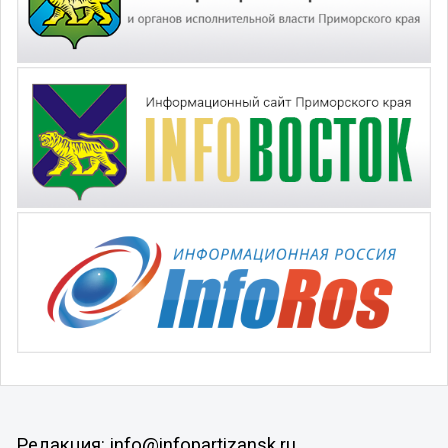
Редакция: info@infopartizansk.ru