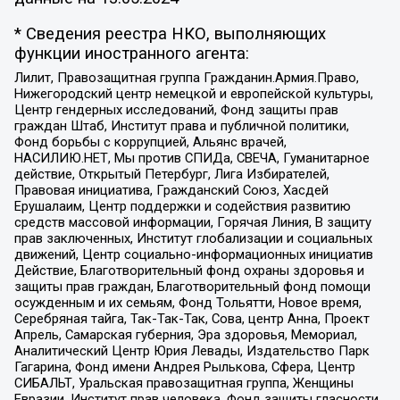
* Сведения реестра НКО, выполняющих
функции иностранного агента:
Лилит, Правозащитная группа Гражданин.Армия.Право,
Нижегородский центр немецкой и европейской культуры,
Центр гендерных исследований, Фонд защиты прав
граждан Штаб, Институт права и публичной политики,
Фонд борьбы с коррупцией, Альянс врачей,
НАСИЛИЮ.НЕТ, Мы против СПИДа, СВЕЧА, Гуманитарное
действие, Открытый Петербург, Лига Избирателей,
Правовая инициатива, Гражданский Союз, Хасдей
Ерушалаим, Центр поддержки и содействия развитию
средств массовой информации, Горячая Линия, В защиту
прав заключенных, Институт глобализации и социальных
движений, Центр социально-информационных инициатив
Действие, Благотворительный фонд охраны здоровья и
защиты прав граждан, Благотворительный фонд помощи
осужденным и их семьям, Фонд Тольятти, Новое время,
Серебряная тайга, Так-Так-Так, Сова, центр Анна, Проект
Апрель, Самарская губерния, Эра здоровья, Мемориал,
Аналитический Центр Юрия Левады, Издательство Парк
Гагарина, Фонд имени Андрея Рылькова, Сфера, Центр
СИБАЛЬТ, Уральская правозащитная группа, Женщины
Евразии, Институт прав человека, Фонд защиты гласности,