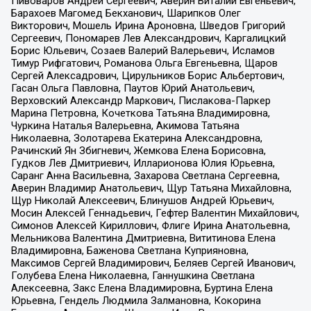
Пивоваров Андрей Сергеевич, Аверин Виталий Евгеньевич,
Барахоев Магомед Бекханович, Шарипков Олег
Викторович, Мошель Ирина Ароновна, Шведов Григорий
Сергеевич, Пономарев Лев Александрович, Каргалицкий
Борис Юльевич, Созаев Валерий Валерьевич, Исламов
Тимур Рифгатович, Романова Ольга Евгеньевна, Щаров
Сергей Алексадрович, Цирульников Борис Альбертович,
Гасан Ольга Павловна, Паутов Юрий Анатольевич,
Верховский Александр Маркович, Пислакова-Паркер
Марина Петровна, Кочеткова Татьяна Владимировна,
Чуркина Наталья Валерьевна, Акимова Татьяна
Николаевна, Золотарева Екатерина Александровна,
Рачинский Ян Збигневич, Жемкова Елена Борисовна,
Гудков Лев Дмитриевич, Илларионова Юлия Юрьевна,
Саранг Анна Васильевна, Захарова Светлана Сергеевна,
Аверин Владимир Анатольевич, Щур Татьяна Михайловна,
Щур Николай Алексеевич, Блинушов Андрей Юрьевич,
Мосин Алексей Геннадьевич, Гефтер Валентин Михайлович,
Симонов Алексей Кириллович, Флиге Ирина Анатольевна,
Мельникова Валентина Дмитриевна, Вититинова Елена
Владимировна, Баженова Светлана Куприяновна,
Максимов Сергей Владимирович, Беляев Сергей Иванович,
Голубева Елена Николаевна, Ганнушкина Светлана
Алексеевна, Закс Елена Владимировна, Буртина Елена
Юрьевна, Гендель Людмила Залмановна, Кокорина