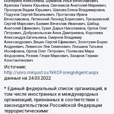
Екатерина Алексеевна, Шуманов Илья Вячеславович,
Арапова Галина Юрьевна, Свечников Анатолий Мариевич,
Прохоров Вадим Юрьевич, Шахова Елена Владимировна,
Подузов Сергей Васильевич, Протасова Ирина
Вячеславовна, Литинский Леонид Борисович, Лукашевский
Сергей Маркович, Бахмин Вячеслав Иванович, Шабад
Анатолий Ефимович, Сухих Дарья Николаевна, Орлов Олег
Петрович, Добровольская Анна Дмитриевна, Королева
Александра Евгеньевна, Смирнов Владимир
Александрович, Вицин Сергей Ефимович, Золотухин Борис
Андреевич, Левинсон Лев Семенович, Локшина Татьяна
Иосифовна, Орлов Олег Петрович, Полякова Мара
Федоровна, Резник Генри Маркович, Захаров Герман
Константинович
Источник:
http://unro.minjust.ru/NKOForeignAgent.aspx
данные на
24.03.2022
* Единый федеральный список организаций, в
том числе иностранных и международных
организаций, признанных в соответствии с
законодательством Российской Федерации
террористическими: