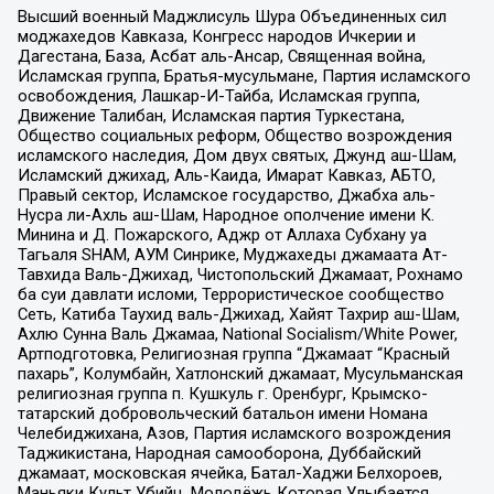
Высший военный Маджлисуль Шура Объединенных сил
моджахедов Кавказа, Конгресс народов Ичкерии и
Дагестана, База, Асбат аль-Ансар, Священная война,
Исламская группа, Братья-мусульмане, Партия исламского
освобождения, Лашкар-И-Тайба, Исламская группа,
Движение Талибан, Исламская партия Туркестана,
Общество социальных реформ, Общество возрождения
исламского наследия, Дом двух святых, Джунд аш-Шам,
Исламский джихад, Аль-Каида, Имарат Кавказ, АБТО,
Правый сектор, Исламское государство, Джабха аль-
Нусра ли-Ахль аш-Шам, Народное ополчение имени К.
Минина и Д. Пожарского, Аджр от Аллаха Субхану уа
Тагьаля SHAM, АУМ Синрике, Муджахеды джамаата Ат-
Тавхида Валь-Джихад, Чистопольский Джамаат, Рохнамо
ба суи давлати исломи, Террористическое сообщество
Сеть, Катиба Таухид валь-Джихад, Хайят Тахрир аш-Шам,
Ахлю Сунна Валь Джамаа, National Socialism/White Power,
Артподготовка, Религиозная группа “Джамаат “Красный
пахарь”, Колумбайн, Хатлонский джамаат, Мусульманская
религиозная группа п. Кушкуль г. Оренбург, Крымско-
татарский добровольческий батальон имени Номана
Челебиджихана, Азов, Партия исламского возрождения
Таджикистана, Народная самооборона, Дуббайский
джамаат, московская ячейка, Батал-Хаджи Белхороев,
Маньяки Культ Убийц, Молодёжь Которая Улыбается,