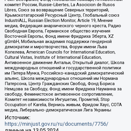
комитет России, Russie-Libertes, La Asocicion de Rusos
Libres, Союз за возвращение Северных территорий,
Крымскотатарский Ресурсный Центр, Глобальный союз
IndustriALL, Russian Election Monitor, Article 19, Мнение
медиа, Федерация анархического черного креста, Радио
Свободная Европа, Германское общество изучения
Восточной Европы, Фонд имени Фридриха Эберта, XZ
gGmbH, Мобильная академия поддержки гендерной
демократии и миротворчества, Форум имени Льва
Копелева, American Councils for International Education,
Cultural Vistas, Institute of International Education,
Антивоенное движение Антальи, Открытый диалог, Школа
международных отношений и государственной политики
им Питера Мунка, Российско-канадский демократический
альянс, Школа международных отношений им Нормана
Патерсона, Центр Гражданских Свобод, Фонд Бориса
Немцова за Свободу, Фонд имени Фридриха Науманна за
свободу, Феминистское антивоенное сопротивление,
Комитет независимости Ингушетии, Прометей, Stop
Occupation of Karelia, Вернись живым, Фридом Хаус, СОТА
медиа, Либерально-демократическая Лига Украины
Источник:
https://minjust.gov.ru/ru/documents/7756/
данные на
13.05.2024