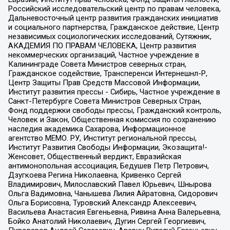
Российский исследовательский центр по правам человека,
Дальневосточный центр развития гражданских инициатив
и социального партнерства, Гражданское действие, Центр
независимых социологических исследований, Сутяжник,
АКАДЕМИЯ ПО ПРАВАМ ЧЕЛОВЕКА, Центр развития
некоммерческих организаций, Частное учреждение в
Калининграде Совета Министров северных стран,
Гражданское содействие, Трансперенси Интернешнл-Р,
Центр Защиты Прав Средств Массовой Информации,
Институт развития прессы - Сибирь, Частное учреждение в
Санкт-Петербурге Совета Министров Северных Стран,
Фонд поддержки свободы прессы, Гражданский контроль,
Человек и Закон, Общественная комиссия по сохранению
наследия академика Сахарова, Информационное
агентство МЕМО. РУ, Институт региональной прессы,
Институт Развития Свободы Информации, Экозащита!-
Женсовет, Общественный вердикт, Евразийская
антимонопольная ассоциация, Бедушев Петр Петрович,
Дзугкоева Регина Николаевна, Кривенко Сергей
Владимирович, Милославский Павел Юрьевич, Шнырова
Ольга Вадимовна, Чанышева Лилия Айратовна, Сидорович
Ольга Борисовна, Туровский Александр Алексеевич,
Васильева Анастасия Евгеньевна, Ривина Анна Валерьевна,
Бойко Анатолий Николаевич, Дугин Сергей Георгиевич,