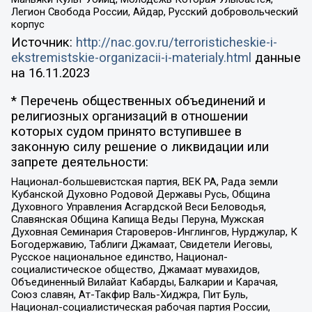
Легион Свобода России, Айдар, Русский добровольческий
корпус
Источник:
http://nac.gov.ru/terroristicheskie-i-
ekstremistskie-organizacii-i-materialy.html
данные
на
16.11.2023
* Перечень общественных объединений и
религиозных организаций в отношении
которых судом принято вступившее в
законную силу решение о ликвидации или
запрете деятельности:
Национал-большевистская партия, ВЕК РА, Рада земли
Кубанской Духовно Родовой Державы Русь, Община
Духовного Управления Асгардской Веси Беловодья,
Славянская Община Капища Веды Перуна, Мужская
Духовная Семинария Староверов-Инглингов, Нурджулар, К
Богодержавию, Таблиги Джамаат, Свидетели Иеговы,
Русское национальное единство, Национал-
социалистическое общество, Джамаат мувахидов,
Объединенный Вилайат Кабарды, Балкарии и Карачая,
Союз славян, Ат-Такфир Валь-Хиджра, Пит Буль,
Национал-социалистическая рабочая партия России,