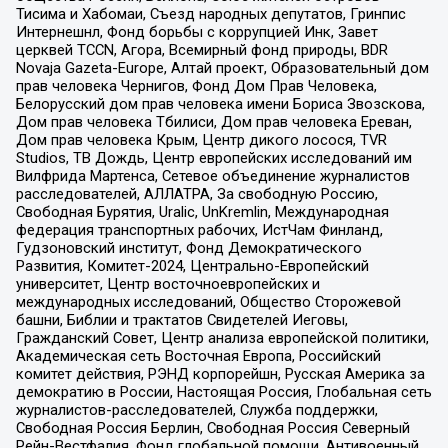
Тисима и Хабомаи, Съезд народных депутатов, Гринпис
Интернешнл, Фонд борьбы с коррупцией Инк, Завет
церквей TCCN, Агора, Всемирный фонд природы, BDR
Novaja Gazeta-Europe, Алтай проект, Образовательный дом
прав человека Чернигов, Фонд Дом Прав Человека,
Белорусский дом прав человека имени Бориса Звозскова,
Дом прав человека Тбилиси, Дом прав человека Ереван,
Дом прав человека Крым, Центр дикого лосося, TVR
Studios, ТВ Дождь, Центр европейских исследований им
Вилфрида Мартенса, Сетевое объединение журналистов
расследователей, АЛЛАТРА, За свободную Россию,
Свободная Бурятия, Uralic, UnKremlin, Международная
федерация транспортных рабочих, ИстЧам Финланд,
Гудзоновский институт, Фонд Демократического
Развития, Комитет-2024, Центрально-Европейский
университет, Центр восточноевропейских и
международных исследований, Общество Сторожевой
башни, Библии и трактатов Свидетелей Иеговы,
Гражданский Совет, Центр анализа европейской политики,
Академическая сеть Восточная Европа, Российский
комитет действия, РЭНД корпорейшн, Русская Америка за
демократию в России, Настоящая Россия, Глобальная сеть
журналистов-расследователей, Служба поддержки,
Свободная Россия Берлин, Свободная Россия Северный
Рейн-Вестфалия, Фонд глобальной помощи, Антивоенный