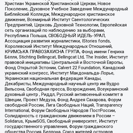
Христиан Украинской Христианской Церкви, Новое
Поколение, Духовное Учебное Заведение Международный
Библейский Колледж, Международное христианское
движение, Всемирный Институт Саентологических
Предприятий, Церковь Духовной Технологии, Европейская
сеть организаций по наблюдению за выборами,
Республика Польша, СВОБОДНЫЙ ИДЕЛЬ-УРАЛ,
Ассоциация развития журналистики, IStories fonds,
Королевский Институт Международных Отношений,
КРИМСЬКА ПРАВОЗАХИСНА ГРУПА, Фонд имени Генриха
Бёлля, Stichting Bellingcat, Bellingcat Ltd, The Insider, Институт
правовой инициативы Центральной и Восточной Европы,
Фонд Открытой Эстонии, Calvert 22 Foundation, Канадский
украинский конгресс, Институт Макдональда-Лорье,
Украинская национальная федерация Канады,
Декабристы, Международный научный центр им Вудро
Вильсона, Свободная пресса, Возрождение, Всеукраинский
духовный центр , Риддл, Русский антивоенный комитет в
Швеции, Проект Медуза, Фонд Андрея Сахарова, Форум
свободной России, Лига Свободных Наций, Transparеncy
International, Форум Свободных Народов ПостРоссии,
Солидарность с гражданским движением в России –
Solidarus, КрымSOS, Свободный университет, Институт
государственного управления, Форум гражданского
общества Россия, Беллона, Союз жителей островов