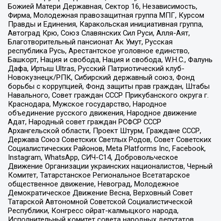
Божией Матери Державная, Сектор 16, Независимость,
Фирма, Молодежная правозащитная группа МПГ, Курсом
Правды и Единения, Каракольская инициативная группа,
Автоград Крю, Союз Славянских Сил Руси, Алля-Аят,
Благотворительный пансионат Ак Умут, Русская
республика Русь, Арестантское уголовное единство,
Башкорт, Нация и свобода, Нация и свобода, W.H.С., Фалунь
Дафа, Иртыш Ultras, Русский Патриотический клуб-
Новокузнецк/РПК, Сибирский державный союз, Фонд
борьбы с коррупцией, Фонд защиты прав граждан, Штабы
Навального, Совет граждан СССР Прикубанского округа г.
Краснодара, Мужское государство, Народное
объединение русского движения, Народное движение
Адат, Народный совет граждан РСФСР СССР
Архангельской области, Проект Штурм, Граждане СССР,
Держава Союз Советских Светлых Родов, Совет Советских
Социалистических Районов, Meta Platforms Inc, Facebook,
Instagram, WhatsApp, СИЧ-С14, Добровольческое
Движение Организации украинских националистов, Черный
Комитет, Татарстанское Региональное Всетатарское
общественное движение, Невоград, Молодежное
Демократическое Движение Весна, Верховный Совет
Татарской Автономной Советской Социалистической
Республики, Конгресс ойрат-калмыцкого народа,
Исполнительный комитет совета народных депутатов