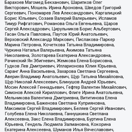
Барахоев Магомед Бекханович, Шарипков Олег
Викторович, Мошель Ирина Ароновна, Шведов Григорий
Сергеевич, Пономарев Лев Александрович, Каргалицкий
Борис Юльевич, Созаев Валерий Валерьевич, Исламов
Тимур Рифгатович, Романова Ольга Евгеньевна, Щаров
Сергей Алексадрович, Цирульников Борис Альбертович,
Гасан Ольга Павловна, Паутов Юрий Анатольевич,
Верховский Александр Маркович, Пислакова-Паркер
Марина Петровна, Кочеткова Татьяна Владимировна,
Чуркина Наталья Валерьевна, Акимова Татьяна
Николаевна, Золотарева Екатерина Александровна,
Рачинский Ян Збигневич, Жемкова Елена Борисовна,
Гудков Лев Дмитриевич, Илларионова Юлия Юрьевна,
Саранг Анна Васильевна, Захарова Светлана Сергеевна,
Аверин Владимир Анатольевич, Щур Татьяна Михайловна,
Щур Николай Алексеевич, Блинушов Андрей Юрьевич,
Мосин Алексей Геннадьевич, Гефтер Валентин Михайлович,
Симонов Алексей Кириллович, Флиге Ирина Анатольевна,
Мельникова Валентина Дмитриевна, Вититинова Елена
Владимировна, Баженова Светлана Куприяновна,
Максимов Сергей Владимирович, Беляев Сергей Иванович,
Голубева Елена Николаевна, Ганнушкина Светлана
Алексеевна, Закс Елена Владимировна, Буртина Елена
Юрьевна, Гендель Людмила Залмановна, Кокорина
Екатерина Алексеевна, Шуманов Илья Вячеславович,