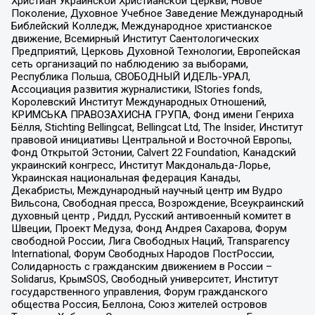
Христиан Украинской Христианской Церкви, Новое
Поколение, Духовное Учебное Заведение Международный
Библейский Колледж, Международное христианское
движение, Всемирный Институт Саентологических
Предприятий, Церковь Духовной Технологии, Европейская
сеть организаций по наблюдению за выборами,
Республика Польша, СВОБОДНЫЙ ИДЕЛЬ-УРАЛ,
Ассоциация развития журналистики, IStories fonds,
Королевский Институт Международных Отношений,
КРИМСЬКА ПРАВОЗАХИСНА ГРУПА, Фонд имени Генриха
Бёлля, Stichting Bellingcat, Bellingcat Ltd, The Insider, Институт
правовой инициативы Центральной и Восточной Европы,
Фонд Открытой Эстонии, Calvert 22 Foundation, Канадский
украинский конгресс, Институт Макдональда-Лорье,
Украинская национальная федерация Канады,
Декабристы, Международный научный центр им Вудро
Вильсона, Свободная пресса, Возрождение, Всеукраинский
духовный центр , Риддл, Русский антивоенный комитет в
Швеции, Проект Медуза, Фонд Андрея Сахарова, Форум
свободной России, Лига Свободных Наций, Transparеncy
International, Форум Свободных Народов ПостРоссии,
Солидарность с гражданским движением в России –
Solidarus, КрымSOS, Свободный университет, Институт
государственного управления, Форум гражданского
общества Россия, Беллона, Союз жителей островов