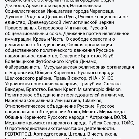
Дьявола, Армия воли народа, Национальная
Социалистическая Инициатива города Череповца,
Духовно-Родовая Держава Русь, Русское национальное
единство, Древнерусской Инглистической церкви
Православных Староверов-Инглингов, Русский
общенациональный союз, Движение против нелегальной
иммиграции, Кровь и Честь, О свободе совести и о
религиозных объединениях, Омская организация
общественного политического движения Русское
национальное единство, Северное Братство, Клуб
Болельщиков Футбольного Клуба Динамо,
Файзрахманисты, Мусульманская религиозная организация
п. Боровский, Община Коренного Русского народа
Щелковского района, Правый сектор, УНА - УНСО,
Украинская повстанческая армия, Тризуб им. Степана
Бандеры, Братство, Белый Крест, Misanthropic division,
Религиозное объединение последователей инглиизма,
Народная Социальная Инициатива, TulaSkins,
Этнополитическое объединение Русские, Русское
национальное объединение Атака, Мечеть Мирмамеда,
Община Коренного Русского народа г. Астрахани, ВОЛЯ,
Меджлис крымскотатарского народа, Рубеж Севера, ТОЙС,
О противодействии экстремистской деятельности,
РЕВТАТПОД, Артподготовка, Штольц, В честь иконы