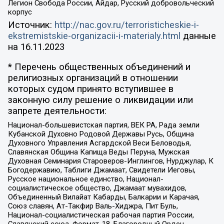
Легион Свобода России, Айдар, Русский добровольческий
корпус
Источник:
http://nac.gov.ru/terroristicheskie-i-
ekstremistskie-organizacii-i-materialy.html
данные
на
16.11.2023
* Перечень общественных объединений и
религиозных организаций в отношении
которых судом принято вступившее в
законную силу решение о ликвидации или
запрете деятельности:
Национал-большевистская партия, ВЕК РА, Рада земли
Кубанской Духовно Родовой Державы Русь, Община
Духовного Управления Асгардской Веси Беловодья,
Славянская Община Капища Веды Перуна, Мужская
Духовная Семинария Староверов-Инглингов, Нурджулар, К
Богодержавию, Таблиги Джамаат, Свидетели Иеговы,
Русское национальное единство, Национал-
социалистическое общество, Джамаат мувахидов,
Объединенный Вилайат Кабарды, Балкарии и Карачая,
Союз славян, Ат-Такфир Валь-Хиджра, Пит Буль,
Национал-социалистическая рабочая партия России,
Славянский союз, Формат-18, Благородный Орден