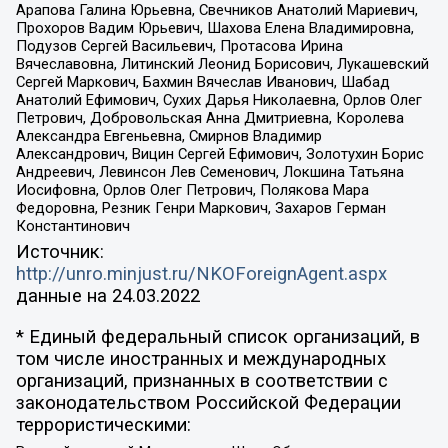
Арапова Галина Юрьевна, Свечников Анатолий Мариевич,
Прохоров Вадим Юрьевич, Шахова Елена Владимировна,
Подузов Сергей Васильевич, Протасова Ирина
Вячеславовна, Литинский Леонид Борисович, Лукашевский
Сергей Маркович, Бахмин Вячеслав Иванович, Шабад
Анатолий Ефимович, Сухих Дарья Николаевна, Орлов Олег
Петрович, Добровольская Анна Дмитриевна, Королева
Александра Евгеньевна, Смирнов Владимир
Александрович, Вицин Сергей Ефимович, Золотухин Борис
Андреевич, Левинсон Лев Семенович, Локшина Татьяна
Иосифовна, Орлов Олег Петрович, Полякова Мара
Федоровна, Резник Генри Маркович, Захаров Герман
Константинович
Источник:
http://unro.minjust.ru/NKOForeignAgent.aspx
данные на
24.03.2022
* Единый федеральный список организаций, в
том числе иностранных и международных
организаций, признанных в соответствии с
законодательством Российской Федерации
террористическими: