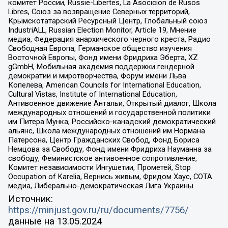
комитет России, Russie-Libertes, La Asocicion de Rusos
Libres, Союз за возвращение Северных территорий,
Крымскотатарский Ресурсный Центр, Глобальный союз
IndustriALL, Russian Election Monitor, Article 19, Мнение
медиа, Федерация анархического черного креста, Радио
Свободная Европа, Германское общество изучения
Восточной Европы, Фонд имени Фридриха Эберта, XZ
gGmbH, Мобильная академия поддержки гендерной
демократии и миротворчества, Форум имени Льва
Копелева, American Councils for International Education,
Cultural Vistas, Institute of International Education,
Антивоенное движение Антальи, Открытый диалог, Школа
международных отношений и государственной политики
им Питера Мунка, Российско-канадский демократический
альянс, Школа международных отношений им Нормана
Патерсона, Центр Гражданских Свобод, Фонд Бориса
Немцова за Свободу, Фонд имени Фридриха Науманна за
свободу, Феминистское антивоенное сопротивление,
Комитет независимости Ингушетии, Прометей, Stop
Occupation of Karelia, Вернись живым, Фридом Хаус, СОТА
медиа, Либерально-демократическая Лига Украины
Источник:
https://minjust.gov.ru/ru/documents/7756/
данные на
13.05.2024