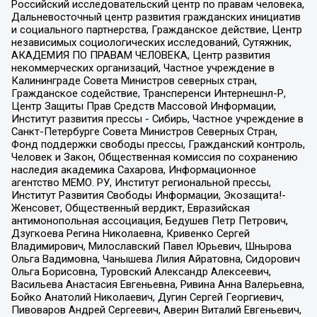
Российский исследовательский центр по правам человека,
Дальневосточный центр развития гражданских инициатив
и социального партнерства, Гражданское действие, Центр
независимых социологических исследований, Сутяжник,
АКАДЕМИЯ ПО ПРАВАМ ЧЕЛОВЕКА, Центр развития
некоммерческих организаций, Частное учреждение в
Калининграде Совета Министров северных стран,
Гражданское содействие, Трансперенси Интернешнл-Р,
Центр Защиты Прав Средств Массовой Информации,
Институт развития прессы - Сибирь, Частное учреждение в
Санкт-Петербурге Совета Министров Северных Стран,
Фонд поддержки свободы прессы, Гражданский контроль,
Человек и Закон, Общественная комиссия по сохранению
наследия академика Сахарова, Информационное
агентство МЕМО. РУ, Институт региональной прессы,
Институт Развития Свободы Информации, Экозащита!-
Женсовет, Общественный вердикт, Евразийская
антимонопольная ассоциация, Бедушев Петр Петрович,
Дзугкоева Регина Николаевна, Кривенко Сергей
Владимирович, Милославский Павел Юрьевич, Шнырова
Ольга Вадимовна, Чанышева Лилия Айратовна, Сидорович
Ольга Борисовна, Туровский Александр Алексеевич,
Васильева Анастасия Евгеньевна, Ривина Анна Валерьевна,
Бойко Анатолий Николаевич, Дугин Сергей Георгиевич,
Пивоваров Андрей Сергеевич, Аверин Виталий Евгеньевич,