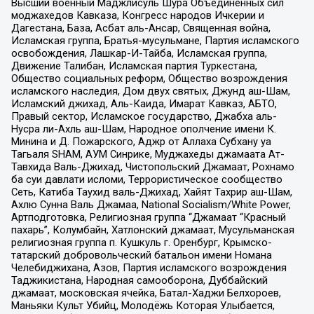
Высший военный Маджлисуль Шура Объединенных сил
моджахедов Кавказа, Конгресс народов Ичкерии и
Дагестана, База, Асбат аль-Ансар, Священная война,
Исламская группа, Братья-мусульмане, Партия исламского
освобождения, Лашкар-И-Тайба, Исламская группа,
Движение Талибан, Исламская партия Туркестана,
Общество социальных реформ, Общество возрождения
исламского наследия, Дом двух святых, Джунд аш-Шам,
Исламский джихад, Аль-Каида, Имарат Кавказ, АБТО,
Правый сектор, Исламское государство, Джабха аль-
Нусра ли-Ахль аш-Шам, Народное ополчение имени К.
Минина и Д. Пожарского, Аджр от Аллаха Субхану уа
Тагьаля SHAM, АУМ Синрике, Муджахеды джамаата Ат-
Тавхида Валь-Джихад, Чистопольский Джамаат, Рохнамо
ба суи давлати исломи, Террористическое сообщество
Сеть, Катиба Таухид валь-Джихад, Хайят Тахрир аш-Шам,
Ахлю Сунна Валь Джамаа, National Socialism/White Power,
Артподготовка, Религиозная группа “Джамаат “Красный
пахарь”, Колумбайн, Хатлонский джамаат, Мусульманская
религиозная группа п. Кушкуль г. Оренбург, Крымско-
татарский добровольческий батальон имени Номана
Челебиджихана, Азов, Партия исламского возрождения
Таджикистана, Народная самооборона, Дуббайский
джамаат, московская ячейка, Батал-Хаджи Белхороев,
Маньяки Культ Убийц, Молодёжь Которая Улыбается,