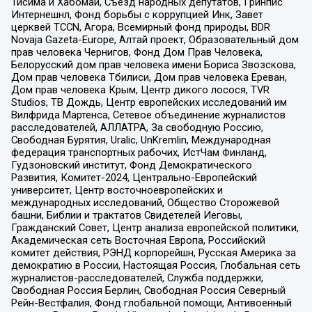
Тисима и Хабомаи, Съезд народных депутатов, Гринпис
Интернешнл, Фонд борьбы с коррупцией Инк, Завет
церквей TCCN, Агора, Всемирный фонд природы, BDR
Novaja Gazeta-Europe, Алтай проект, Образовательный дом
прав человека Чернигов, Фонд Дом Прав Человека,
Белорусский дом прав человека имени Бориса Звозскова,
Дом прав человека Тбилиси, Дом прав человека Ереван,
Дом прав человека Крым, Центр дикого лосося, TVR
Studios, ТВ Дождь, Центр европейских исследований им
Вилфрида Мартенса, Сетевое объединение журналистов
расследователей, АЛЛАТРА, За свободную Россию,
Свободная Бурятия, Uralic, UnKremlin, Международная
федерация транспортных рабочих, ИстЧам Финланд,
Гудзоновский институт, Фонд Демократического
Развития, Комитет-2024, Центрально-Европейский
университет, Центр восточноевропейских и
международных исследований, Общество Сторожевой
башни, Библии и трактатов Свидетелей Иеговы,
Гражданский Совет, Центр анализа европейской политики,
Академическая сеть Восточная Европа, Российский
комитет действия, РЭНД корпорейшн, Русская Америка за
демократию в России, Настоящая Россия, Глобальная сеть
журналистов-расследователей, Служба поддержки,
Свободная Россия Берлин, Свободная Россия Северный
Рейн-Вестфалия, Фонд глобальной помощи, Антивоенный