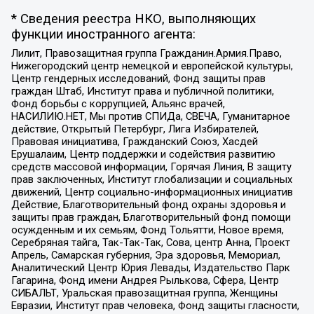
* Сведения реестра НКО, выполняющих
функции иностранного агента:
Лилит, Правозащитная группа Гражданин.Армия.Право,
Нижегородский центр немецкой и европейской культуры,
Центр гендерных исследований, Фонд защиты прав
граждан Штаб, Институт права и публичной политики,
Фонд борьбы с коррупцией, Альянс врачей,
НАСИЛИЮ.НЕТ, Мы против СПИДа, СВЕЧА, Гуманитарное
действие, Открытый Петербург, Лига Избирателей,
Правовая инициатива, Гражданский Союз, Хасдей
Ерушалаим, Центр поддержки и содействия развитию
средств массовой информации, Горячая Линия, В защиту
прав заключенных, Институт глобализации и социальных
движений, Центр социально-информационных инициатив
Действие, Благотворительный фонд охраны здоровья и
защиты прав граждан, Благотворительный фонд помощи
осужденным и их семьям, Фонд Тольятти, Новое время,
Серебряная тайга, Так-Так-Так, Сова, центр Анна, Проект
Апрель, Самарская губерния, Эра здоровья, Мемориал,
Аналитический Центр Юрия Левады, Издательство Парк
Гагарина, Фонд имени Андрея Рылькова, Сфера, Центр
СИБАЛЬТ, Уральская правозащитная группа, Женщины
Евразии, Институт прав человека, Фонд защиты гласности,