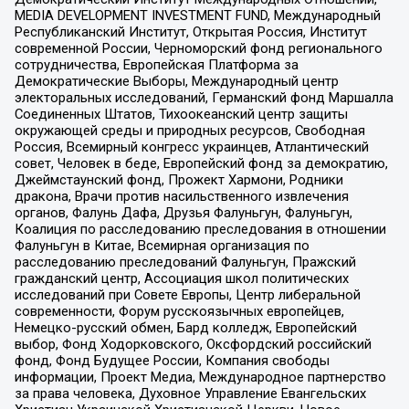
MEDIA DEVELOPMENT INVESTMENT FUND, Международный
Республиканский Институт, Открытая Россия, Институт
современной России, Черноморский фонд регионального
сотрудничества, Европейская Платформа за
Демократические Выборы, Международный центр
электоральных исследований, Германский фонд Маршалла
Соединенных Штатов, Тихоокеанский центр защиты
окружающей среды и природных ресурсов, Свободная
Россия, Всемирный конгресс украинцев, Атлантический
совет, Человек в беде, Европейский фонд за демократию,
Джеймстаунский фонд, Прожект Хармони, Родники
дракона, Врачи против насильственного извлечения
органов, Фалунь Дафа, Друзья Фалуньгун, Фалуньгун,
Коалиция по расследованию преследования в отношении
Фалуньгун в Китае, Всемирная организация по
расследованию преследований Фалуньгун, Пражский
гражданский центр, Ассоциация школ политических
исследований при Совете Европы, Центр либеральной
современности, Форум русскоязычных европейцев,
Немецко-русский обмен, Бард колледж, Европейский
выбор, Фонд Ходорковского, Оксфордский российский
фонд, Фонд Будущее России, Компания свободы
информации, Проект Медиа, Международное партнерство
за права человека, Духовное Управление Евангельских