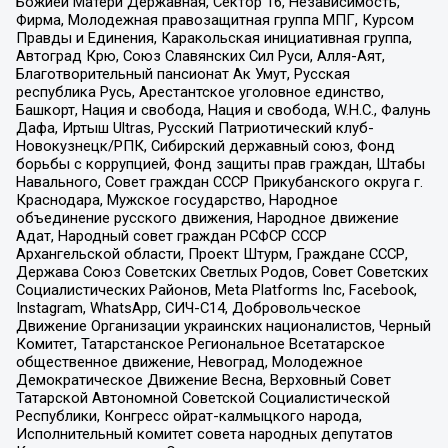
Божией Матери Державная, Сектор 16, Независимость,
Фирма, Молодежная правозащитная группа МПГ, Курсом
Правды и Единения, Каракольская инициативная группа,
Автоград Крю, Союз Славянских Сил Руси, Алля-Аят,
Благотворительный пансионат Ак Умут, Русская
республика Русь, Арестантское уголовное единство,
Башкорт, Нация и свобода, Нация и свобода, W.H.С., Фалунь
Дафа, Иртыш Ultras, Русский Патриотический клуб-
Новокузнецк/РПК, Сибирский державный союз, Фонд
борьбы с коррупцией, Фонд защиты прав граждан, Штабы
Навального, Совет граждан СССР Прикубанского округа г.
Краснодара, Мужское государство, Народное
объединение русского движения, Народное движение
Адат, Народный совет граждан РСФСР СССР
Архангельской области, Проект Штурм, Граждане СССР,
Держава Союз Советских Светлых Родов, Совет Советских
Социалистических Районов, Meta Platforms Inc, Facebook,
Instagram, WhatsApp, СИЧ-С14, Добровольческое
Движение Организации украинских националистов, Черный
Комитет, Татарстанское Региональное Всетатарское
общественное движение, Невоград, Молодежное
Демократическое Движение Весна, Верховный Совет
Татарской Автономной Советской Социалистической
Республики, Конгресс ойрат-калмыцкого народа,
Исполнительный комитет совета народных депутатов