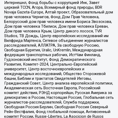
Интернешнл, Фонд борьбы с коррупцией Инк, Завет
церквей TCCN, Агора, Всемирный фонд природы, BDR
Novaja Gazeta-Europe, Алтай проект, Образовательный дом
прав человека Чернигов, Фонд Дом Прав Человека,
Белорусский дом прав человека имени Бориса Звозскова,
Дом прав человека Тбилиси, Дом прав человека Ереван,
Дом прав человека Крым, Центр дикого лосося, TVR
Studios, ТВ Дождь, Центр европейских исследований им
Вилфрида Мартенса, Сетевое объединение журналистов
расследователей, АЛЛАТРА, За свободную Россию,
Свободная Бурятия, Uralic, UnKremlin, Международная
федерация транспортных рабочих, ИстЧам Финланд,
Гудзоновский институт, Фонд Демократического
Развития, Комитет-2024, Центрально-Европейский
университет, Центр восточноевропейских и
международных исследований, Общество Сторожевой
башни, Библии и трактатов Свидетелей Иеговы,
Гражданский Совет, Центр анализа европейской политики,
Академическая сеть Восточная Европа, Российский
комитет действия, РЭНД корпорейшн, Русская Америка за
демократию в России, Настоящая Россия, Глобальная сеть
журналистов-расследователей, Служба поддержки,
Свободная Россия Берлин, Свободная Россия Северный
Рейн-Вестфалия, Фонд глобальной помощи, Антивоенный
комитет России, Russie-Libertes, La Asocicion de Rusos