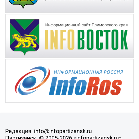
Редакция: info@infopartizansk.ru
Партизанск, © 2005-2026 «infopartizansk.ru»