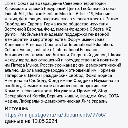
Libres, Союз за возвращение Северных территорий,
Крымскотатарский Ресурсный Центр, Глобальный союз
IndustriALL, Russian Election Monitor, Article 19, Мнение
медиа, Федерация анархического черного креста, Радио
Свободная Европа, Германское общество изучения
Восточной Европы, Фонд имени Фридриха Эберта, XZ
gGmbH, Мобильная академия поддержки гендерной
демократии и миротворчества, Форум имени Льва
Копелева, American Councils for International Education,
Cultural Vistas, Institute of International Education,
Антивоенное движение Антальи, Открытый диалог, Школа
международных отношений и государственной политики
им Питера Мунка, Российско-канадский демократический
альянс, Школа международных отношений им Нормана
Патерсона, Центр Гражданских Свобод, Фонд Бориса
Немцова за Свободу, Фонд имени Фридриха Науманна за
свободу, Феминистское антивоенное сопротивление,
Комитет независимости Ингушетии, Прометей, Stop
Occupation of Karelia, Вернись живым, Фридом Хаус, СОТА
медиа, Либерально-демократическая Лига Украины
Источник:
https://minjust.gov.ru/ru/documents/7756/
данные на
13.05.2024