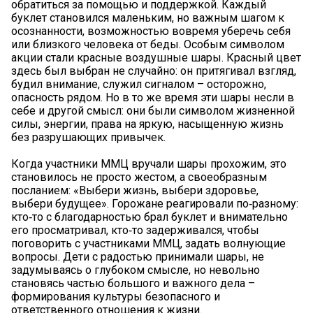
обратиться за помощью и поддержкой. Каждый
буклет становился маленьким, но важным шагом к
осознанности, возможностью вовремя уберечь себя
или близкого человека от беды. Особым символом
акции стали красные воздушные шары. Красный цвет
здесь был выбран не случайно: он притягивал взгляд,
будил внимание, служил сигналом – осторожно,
опасность рядом. Но в то же время эти шары несли в
себе и другой смысл: они были символом жизненной
силы, энергии, права на яркую, насыщенную жизнь
без разрушающих привычек.
Когда участники ММЦ вручали шары прохожим, это
становилось не просто жестом, а своеобразным
посланием: «Выбери жизнь, выбери здоровье,
выбери будущее». Горожане реагировали по‑разному:
кто‑то с благодарностью брал буклет и внимательно
его просматривал, кто‑то задерживался, чтобы
поговорить с участниками ММЦ, задать волнующие
вопросы. Дети с радостью принимали шары, не
задумываясь о глубоком смысле, но невольно
становясь частью большого и важного дела –
формирования культуры безопасного и
ответственного отношения к жизни.