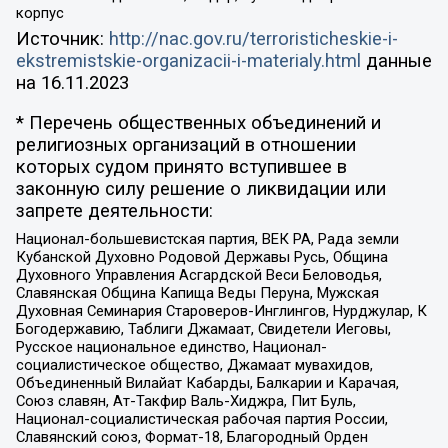
корпус
Источник:
http://nac.gov.ru/terroristicheskie-i-
ekstremistskie-organizacii-i-materialy.html
данные
на
16.11.2023
* Перечень общественных объединений и
религиозных организаций в отношении
которых судом принято вступившее в
законную силу решение о ликвидации или
запрете деятельности:
Национал-большевистская партия, ВЕК РА, Рада земли
Кубанской Духовно Родовой Державы Русь, Община
Духовного Управления Асгардской Веси Беловодья,
Славянская Община Капища Веды Перуна, Мужская
Духовная Семинария Староверов-Инглингов, Нурджулар, К
Богодержавию, Таблиги Джамаат, Свидетели Иеговы,
Русское национальное единство, Национал-
социалистическое общество, Джамаат мувахидов,
Объединенный Вилайат Кабарды, Балкарии и Карачая,
Союз славян, Ат-Такфир Валь-Хиджра, Пит Буль,
Национал-социалистическая рабочая партия России,
Славянский союз, Формат-18, Благородный Орден