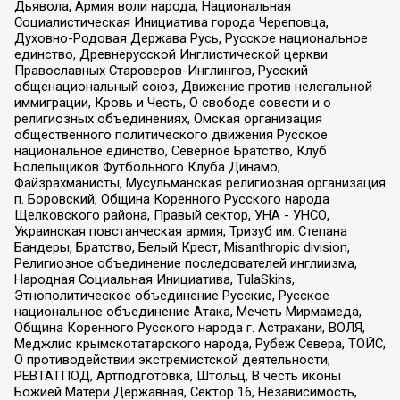
Дьявола, Армия воли народа, Национальная
Социалистическая Инициатива города Череповца,
Духовно-Родовая Держава Русь, Русское национальное
единство, Древнерусской Инглистической церкви
Православных Староверов-Инглингов, Русский
общенациональный союз, Движение против нелегальной
иммиграции, Кровь и Честь, О свободе совести и о
религиозных объединениях, Омская организация
общественного политического движения Русское
национальное единство, Северное Братство, Клуб
Болельщиков Футбольного Клуба Динамо,
Файзрахманисты, Мусульманская религиозная организация
п. Боровский, Община Коренного Русского народа
Щелковского района, Правый сектор, УНА - УНСО,
Украинская повстанческая армия, Тризуб им. Степана
Бандеры, Братство, Белый Крест, Misanthropic division,
Религиозное объединение последователей инглиизма,
Народная Социальная Инициатива, TulaSkins,
Этнополитическое объединение Русские, Русское
национальное объединение Атака, Мечеть Мирмамеда,
Община Коренного Русского народа г. Астрахани, ВОЛЯ,
Меджлис крымскотатарского народа, Рубеж Севера, ТОЙС,
О противодействии экстремистской деятельности,
РЕВТАТПОД, Артподготовка, Штольц, В честь иконы
Божией Матери Державная, Сектор 16, Независимость,