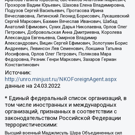
Прохоров Вадим Юрьевич, Шахова Елена Владимировна,
Подузов Сергей Васильевич, Протасова Ирина
Вячеславовна, Литинский Леонид Борисович, Лукашевский
Сергей Маркович, Бахмин Вячеслав Иванович, Шабад
Анатолий Ефимович, Сухих Дарья Николаевна, Орлов Олег
Петрович, Добровольская Анна Дмитриевна, Королева
Александра Евгеньевна, Смирнов Владимир
Александрович, Вицин Сергей Ефимович, Золотухин Борис
Андреевич, Левинсон Лев Семенович, Локшина Татьяна
Иосифовна, Орлов Олег Петрович, Полякова Мара
Федоровна, Резник Генри Маркович, Захаров Герман
Константинович
Источник:
http://unro.minjust.ru/NKOForeignAgent.aspx
данные на
24.03.2022
* Единый федеральный список организаций, в
том числе иностранных и международных
организаций, признанных в соответствии с
законодательством Российской Федерации
террористическими:
Высший военный Маджлисуль Шура Объединенных сил