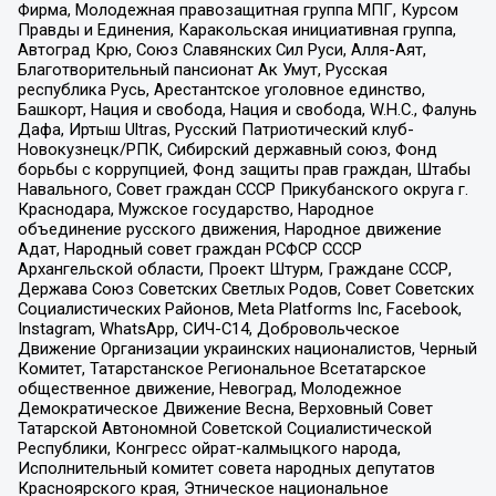
Фирма, Молодежная правозащитная группа МПГ, Курсом
Правды и Единения, Каракольская инициативная группа,
Автоград Крю, Союз Славянских Сил Руси, Алля-Аят,
Благотворительный пансионат Ак Умут, Русская
республика Русь, Арестантское уголовное единство,
Башкорт, Нация и свобода, Нация и свобода, W.H.С., Фалунь
Дафа, Иртыш Ultras, Русский Патриотический клуб-
Новокузнецк/РПК, Сибирский державный союз, Фонд
борьбы с коррупцией, Фонд защиты прав граждан, Штабы
Навального, Совет граждан СССР Прикубанского округа г.
Краснодара, Мужское государство, Народное
объединение русского движения, Народное движение
Адат, Народный совет граждан РСФСР СССР
Архангельской области, Проект Штурм, Граждане СССР,
Держава Союз Советских Светлых Родов, Совет Советских
Социалистических Районов, Meta Platforms Inc, Facebook,
Instagram, WhatsApp, СИЧ-С14, Добровольческое
Движение Организации украинских националистов, Черный
Комитет, Татарстанское Региональное Всетатарское
общественное движение, Невоград, Молодежное
Демократическое Движение Весна, Верховный Совет
Татарской Автономной Советской Социалистической
Республики, Конгресс ойрат-калмыцкого народа,
Исполнительный комитет совета народных депутатов
Красноярского края, Этническое национальное