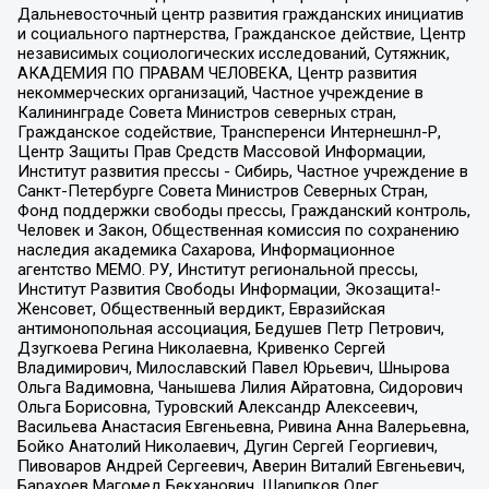
Дальневосточный центр развития гражданских инициатив
и социального партнерства, Гражданское действие, Центр
независимых социологических исследований, Сутяжник,
АКАДЕМИЯ ПО ПРАВАМ ЧЕЛОВЕКА, Центр развития
некоммерческих организаций, Частное учреждение в
Калининграде Совета Министров северных стран,
Гражданское содействие, Трансперенси Интернешнл-Р,
Центр Защиты Прав Средств Массовой Информации,
Институт развития прессы - Сибирь, Частное учреждение в
Санкт-Петербурге Совета Министров Северных Стран,
Фонд поддержки свободы прессы, Гражданский контроль,
Человек и Закон, Общественная комиссия по сохранению
наследия академика Сахарова, Информационное
агентство МЕМО. РУ, Институт региональной прессы,
Институт Развития Свободы Информации, Экозащита!-
Женсовет, Общественный вердикт, Евразийская
антимонопольная ассоциация, Бедушев Петр Петрович,
Дзугкоева Регина Николаевна, Кривенко Сергей
Владимирович, Милославский Павел Юрьевич, Шнырова
Ольга Вадимовна, Чанышева Лилия Айратовна, Сидорович
Ольга Борисовна, Туровский Александр Алексеевич,
Васильева Анастасия Евгеньевна, Ривина Анна Валерьевна,
Бойко Анатолий Николаевич, Дугин Сергей Георгиевич,
Пивоваров Андрей Сергеевич, Аверин Виталий Евгеньевич,
Барахоев Магомед Бекханович, Шарипков Олег