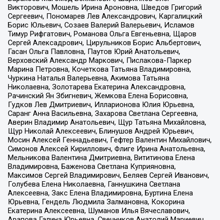
Викторович, Мошель Ирина Ароновна, Шведов Григорий
Сергеевич, Пономарев Лев Александрович, Каргалицкий
Борис Юльевич, Созаев Валерий Валерьевич, Исламов
Тимур Рифгатович, Романова Ольга Евгеньевна, Щаров
Сергей Алексадрович, Цирульников Борис Альбертович,
Гасан Ольга Павловна, Паутов Юрий Анатольевич,
Верховский Александр Маркович, Пислакова-Паркер
Марина Петровна, Кочеткова Татьяна Владимировна,
Чуркина Наталья Валерьевна, Акимова Татьяна
Николаевна, Золотарева Екатерина Александровна,
Рачинский Ян Збигневич, Жемкова Елена Борисовна,
Гудков Лев Дмитриевич, Илларионова Юлия Юрьевна,
Саранг Анна Васильевна, Захарова Светлана Сергеевна,
Аверин Владимир Анатольевич, Щур Татьяна Михайловна,
Щур Николай Алексеевич, Блинушов Андрей Юрьевич,
Мосин Алексей Геннадьевич, Гефтер Валентин Михайлович,
Симонов Алексей Кириллович, Флиге Ирина Анатольевна,
Мельникова Валентина Дмитриевна, Вититинова Елена
Владимировна, Баженова Светлана Куприяновна,
Максимов Сергей Владимирович, Беляев Сергей Иванович,
Голубева Елена Николаевна, Ганнушкина Светлана
Алексеевна, Закс Елена Владимировна, Буртина Елена
Юрьевна, Гендель Людмила Залмановна, Кокорина
Екатерина Алексеевна, Шуманов Илья Вячеславович,
Арапова Галина Юрьевна, Свечников Анатолий Мариевич,