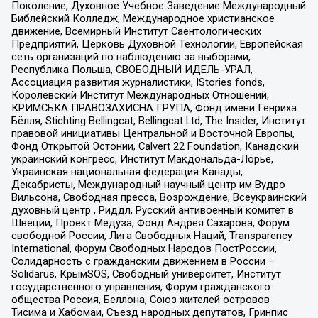
Поколение, Духовное Учебное Заведение Международный
Библейский Колледж, Международное христианское
движение, Всемирный Институт Саентологических
Предприятий, Церковь Духовной Технологии, Европейская
сеть организаций по наблюдению за выборами,
Республика Польша, СВОБОДНЫЙ ИДЕЛЬ-УРАЛ,
Ассоциация развития журналистики, IStories fonds,
Королевский Институт Международных Отношений,
КРИМСЬКА ПРАВОЗАХИСНА ГРУПА, Фонд имени Генриха
Бёлля, Stichting Bellingcat, Bellingcat Ltd, The Insider, Институт
правовой инициативы Центральной и Восточной Европы,
Фонд Открытой Эстонии, Calvert 22 Foundation, Канадский
украинский конгресс, Институт Макдональда-Лорье,
Украинская национальная федерация Канады,
Декабристы, Международный научный центр им Вудро
Вильсона, Свободная пресса, Возрождение, Всеукраинский
духовный центр , Риддл, Русский антивоенный комитет в
Швеции, Проект Медуза, Фонд Андрея Сахарова, Форум
свободной России, Лига Свободных Наций, Transparеncy
International, Форум Свободных Народов ПостРоссии,
Солидарность с гражданским движением в России –
Solidarus, КрымSOS, Свободный университет, Институт
государственного управления, Форум гражданского
общества Россия, Беллона, Союз жителей островов
Тисима и Хабомаи, Съезд народных депутатов, Гринпис