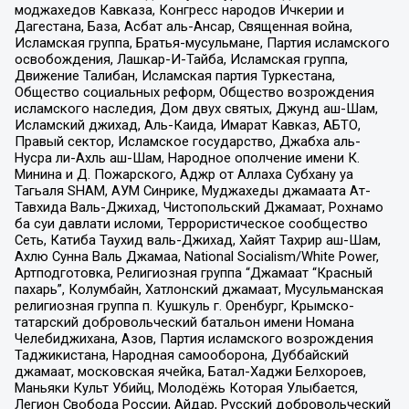
моджахедов Кавказа, Конгресс народов Ичкерии и
Дагестана, База, Асбат аль-Ансар, Священная война,
Исламская группа, Братья-мусульмане, Партия исламского
освобождения, Лашкар-И-Тайба, Исламская группа,
Движение Талибан, Исламская партия Туркестана,
Общество социальных реформ, Общество возрождения
исламского наследия, Дом двух святых, Джунд аш-Шам,
Исламский джихад, Аль-Каида, Имарат Кавказ, АБТО,
Правый сектор, Исламское государство, Джабха аль-
Нусра ли-Ахль аш-Шам, Народное ополчение имени К.
Минина и Д. Пожарского, Аджр от Аллаха Субхану уа
Тагьаля SHAM, АУМ Синрике, Муджахеды джамаата Ат-
Тавхида Валь-Джихад, Чистопольский Джамаат, Рохнамо
ба суи давлати исломи, Террористическое сообщество
Сеть, Катиба Таухид валь-Джихад, Хайят Тахрир аш-Шам,
Ахлю Сунна Валь Джамаа, National Socialism/White Power,
Артподготовка, Религиозная группа “Джамаат “Красный
пахарь”, Колумбайн, Хатлонский джамаат, Мусульманская
религиозная группа п. Кушкуль г. Оренбург, Крымско-
татарский добровольческий батальон имени Номана
Челебиджихана, Азов, Партия исламского возрождения
Таджикистана, Народная самооборона, Дуббайский
джамаат, московская ячейка, Батал-Хаджи Белхороев,
Маньяки Культ Убийц, Молодёжь Которая Улыбается,
Легион Свобода России, Айдар, Русский добровольческий