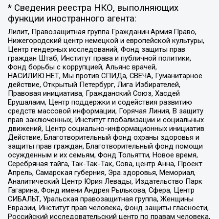
* Сведения реестра НКО, выполняющих
функции иностранного агента:
Лилит, Правозащитная группа Гражданин.Армия.Право,
Нижегородский центр немецкой и европейской культуры,
Центр гендерных исследований, Фонд защиты прав
граждан Штаб, Институт права и публичной политики,
Фонд борьбы с коррупцией, Альянс врачей,
НАСИЛИЮ.НЕТ, Мы против СПИДа, СВЕЧА, Гуманитарное
действие, Открытый Петербург, Лига Избирателей,
Правовая инициатива, Гражданский Союз, Хасдей
Ерушалаим, Центр поддержки и содействия развитию
средств массовой информации, Горячая Линия, В защиту
прав заключенных, Институт глобализации и социальных
движений, Центр социально-информационных инициатив
Действие, Благотворительный фонд охраны здоровья и
защиты прав граждан, Благотворительный фонд помощи
осужденным и их семьям, Фонд Тольятти, Новое время,
Серебряная тайга, Так-Так-Так, Сова, центр Анна, Проект
Апрель, Самарская губерния, Эра здоровья, Мемориал,
Аналитический Центр Юрия Левады, Издательство Парк
Гагарина, Фонд имени Андрея Рылькова, Сфера, Центр
СИБАЛЬТ, Уральская правозащитная группа, Женщины
Евразии, Институт прав человека, Фонд защиты гласности,
Российский исследовательский центр по правам человека,