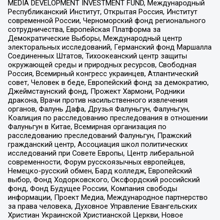
MEDIA DEVELOPMENT INVESTMENT FUND, Международный
Республиканский Институт, Открытая Россия, Институт
современной России, Черноморский фонд регионального
сотрудничества, Европейская Платформа за
Демократические Выборы, Международный центр
электоральных исследований, Германский фонд Маршалла
Соединенных Штатов, Тихоокеанский центр защиты
окружающей среды и природных ресурсов, Свободная
Россия, Всемирный конгресс украинцев, Атлантический
совет, Человек в беде, Европейский фонд за демократию,
Джеймстаунский фонд, Прожект Хармони, Родники
дракона, Врачи против насильственного извлечения
органов, Фалунь Дафа, Друзья Фалуньгун, Фалуньгун,
Коалиция по расследованию преследования в отношении
Фалуньгун в Китае, Всемирная организация по
расследованию преследований Фалуньгун, Пражский
гражданский центр, Ассоциация школ политических
исследований при Совете Европы, Центр либеральной
современности, Форум русскоязычных европейцев,
Немецко-русский обмен, Бард колледж, Европейский
выбор, Фонд Ходорковского, Оксфордский российский
фонд, Фонд Будущее России, Компания свободы
информации, Проект Медиа, Международное партнерство
за права человека, Духовное Управление Евангельских
Христиан Украинской Христианской Церкви, Новое