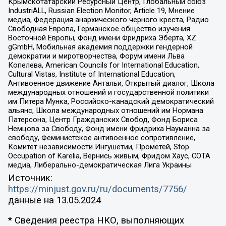
Крымскотатарский Ресурсный Центр, Глобальный союз
IndustriALL, Russian Election Monitor, Article 19, Мнение
медиа, Федерация анархического черного креста, Радио
Свободная Европа, Германское общество изучения
Восточной Европы, Фонд имени Фридриха Эберта, XZ
gGmbH, Мобильная академия поддержки гендерной
демократии и миротворчества, Форум имени Льва
Копелева, American Councils for International Education,
Cultural Vistas, Institute of International Education,
Антивоенное движение Антальи, Открытый диалог, Школа
международных отношений и государственной политики
им Питера Мунка, Российско-канадский демократический
альянс, Школа международных отношений им Нормана
Патерсона, Центр Гражданских Свобод, Фонд Бориса
Немцова за Свободу, Фонд имени Фридриха Науманна за
свободу, Феминистское антивоенное сопротивление,
Комитет независимости Ингушетии, Прометей, Stop
Occupation of Karelia, Вернись живым, Фридом Хаус, СОТА
медиа, Либерально-демократическая Лига Украины
Источник:
https://minjust.gov.ru/ru/documents/7756/
данные на
13.05.2024
* Сведения реестра НКО, выполняющих