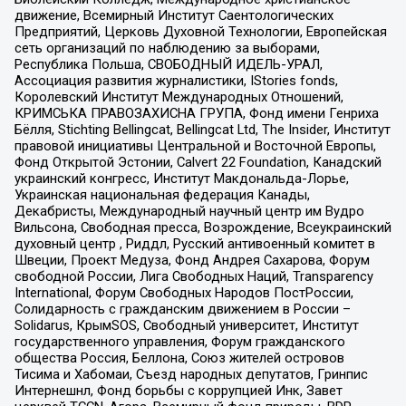
движение, Всемирный Институт Саентологических
Предприятий, Церковь Духовной Технологии, Европейская
сеть организаций по наблюдению за выборами,
Республика Польша, СВОБОДНЫЙ ИДЕЛЬ-УРАЛ,
Ассоциация развития журналистики, IStories fonds,
Королевский Институт Международных Отношений,
КРИМСЬКА ПРАВОЗАХИСНА ГРУПА, Фонд имени Генриха
Бёлля, Stichting Bellingcat, Bellingcat Ltd, The Insider, Институт
правовой инициативы Центральной и Восточной Европы,
Фонд Открытой Эстонии, Calvert 22 Foundation, Канадский
украинский конгресс, Институт Макдональда-Лорье,
Украинская национальная федерация Канады,
Декабристы, Международный научный центр им Вудро
Вильсона, Свободная пресса, Возрождение, Всеукраинский
духовный центр , Риддл, Русский антивоенный комитет в
Швеции, Проект Медуза, Фонд Андрея Сахарова, Форум
свободной России, Лига Свободных Наций, Transparеncy
International, Форум Свободных Народов ПостРоссии,
Солидарность с гражданским движением в России –
Solidarus, КрымSOS, Свободный университет, Институт
государственного управления, Форум гражданского
общества Россия, Беллона, Союз жителей островов
Тисима и Хабомаи, Съезд народных депутатов, Гринпис
Интернешнл, Фонд борьбы с коррупцией Инк, Завет