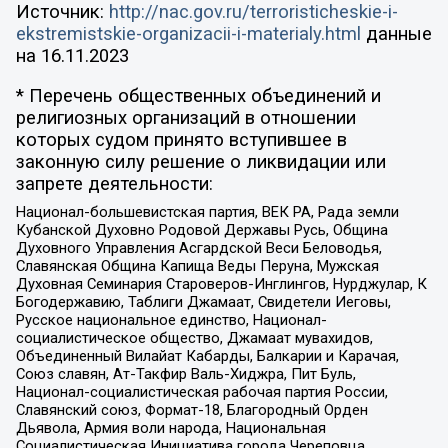
Источник:
http://nac.gov.ru/terroristicheskie-i-
ekstremistskie-organizacii-i-materialy.html
данные
на
16.11.2023
* Перечень общественных объединений и
религиозных организаций в отношении
которых судом принято вступившее в
законную силу решение о ликвидации или
запрете деятельности:
Национал-большевистская партия, ВЕК РА, Рада земли
Кубанской Духовно Родовой Державы Русь, Община
Духовного Управления Асгардской Веси Беловодья,
Славянская Община Капища Веды Перуна, Мужская
Духовная Семинария Староверов-Инглингов, Нурджулар, К
Богодержавию, Таблиги Джамаат, Свидетели Иеговы,
Русское национальное единство, Национал-
социалистическое общество, Джамаат мувахидов,
Объединенный Вилайат Кабарды, Балкарии и Карачая,
Союз славян, Ат-Такфир Валь-Хиджра, Пит Буль,
Национал-социалистическая рабочая партия России,
Славянский союз, Формат-18, Благородный Орден
Дьявола, Армия воли народа, Национальная
Социалистическая Инициатива города Череповца,