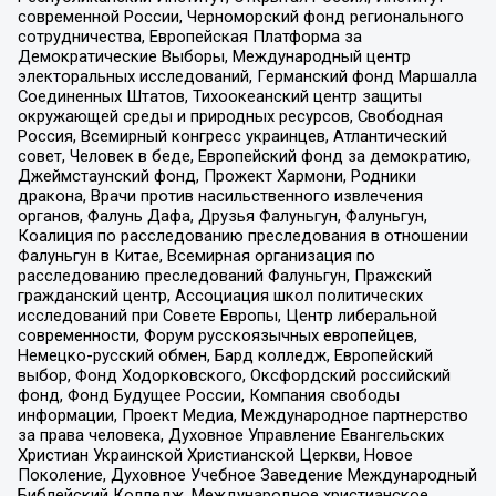
современной России, Черноморский фонд регионального
сотрудничества, Европейская Платформа за
Демократические Выборы, Международный центр
электоральных исследований, Германский фонд Маршалла
Соединенных Штатов, Тихоокеанский центр защиты
окружающей среды и природных ресурсов, Свободная
Россия, Всемирный конгресс украинцев, Атлантический
совет, Человек в беде, Европейский фонд за демократию,
Джеймстаунский фонд, Прожект Хармони, Родники
дракона, Врачи против насильственного извлечения
органов, Фалунь Дафа, Друзья Фалуньгун, Фалуньгун,
Коалиция по расследованию преследования в отношении
Фалуньгун в Китае, Всемирная организация по
расследованию преследований Фалуньгун, Пражский
гражданский центр, Ассоциация школ политических
исследований при Совете Европы, Центр либеральной
современности, Форум русскоязычных европейцев,
Немецко-русский обмен, Бард колледж, Европейский
выбор, Фонд Ходорковского, Оксфордский российский
фонд, Фонд Будущее России, Компания свободы
информации, Проект Медиа, Международное партнерство
за права человека, Духовное Управление Евангельских
Христиан Украинской Христианской Церкви, Новое
Поколение, Духовное Учебное Заведение Международный
Библейский Колледж, Международное христианское