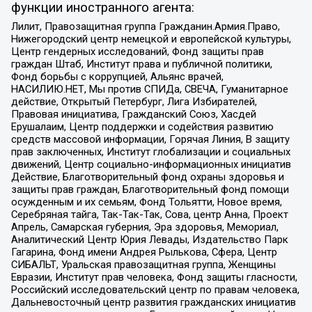
функции иностранного агента:
Лилит, Правозащитная группа Гражданин.Армия.Право,
Нижегородский центр немецкой и европейской культуры,
Центр гендерных исследований, Фонд защиты прав
граждан Штаб, Институт права и публичной политики,
Фонд борьбы с коррупцией, Альянс врачей,
НАСИЛИЮ.НЕТ, Мы против СПИДа, СВЕЧА, Гуманитарное
действие, Открытый Петербург, Лига Избирателей,
Правовая инициатива, Гражданский Союз, Хасдей
Ерушалаим, Центр поддержки и содействия развитию
средств массовой информации, Горячая Линия, В защиту
прав заключенных, Институт глобализации и социальных
движений, Центр социально-информационных инициатив
Действие, Благотворительный фонд охраны здоровья и
защиты прав граждан, Благотворительный фонд помощи
осужденным и их семьям, Фонд Тольятти, Новое время,
Серебряная тайга, Так-Так-Так, Сова, центр Анна, Проект
Апрель, Самарская губерния, Эра здоровья, Мемориал,
Аналитический Центр Юрия Левады, Издательство Парк
Гагарина, Фонд имени Андрея Рылькова, Сфера, Центр
СИБАЛЬТ, Уральская правозащитная группа, Женщины
Евразии, Институт прав человека, Фонд защиты гласности,
Российский исследовательский центр по правам человека,
Дальневосточный центр развития гражданских инициатив