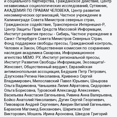
и социального партнерства, Гражданское действие, Центр
независимых социологических исследований, Сутяжник,
АКАДЕМИЯ ПО ПРАВАМ ЧЕЛОВЕКА, Центр развития
некоммерческих организаций, Частное учреждение в
Калининграде Совета Министров северных стран,
Гражданское содействие, Трансперенси Интернешнл-Р,
Центр Защиты Прав Средств Массовой Информации,
Институт развития прессы - Сибирь, Частное учреждение в
Санкт-Петербурге Совета Министров Северных Стран,
Фонд поддержки свободы прессы, Гражданский контроль,
Человек и Закон, Общественная комиссия по сохранению
наследия академика Сахарова, Информационное
агентство МЕМО. РУ, Институт региональной прессы,
Институт Развития Свободы Информации, Экозащита!-
Женсовет, Общественный вердикт, Евразийская
антимонопольная ассоциация, Бедушев Петр Петрович,
Дзугкоева Регина Николаевна, Кривенко Сергей
Владимирович, Милославский Павел Юрьевич, Шнырова
Ольга Вадимовна, Чанышева Лилия Айратовна, Сидорович
Ольга Борисовна, Туровский Александр Алексеевич,
Васильева Анастасия Евгеньевна, Ривина Анна Валерьевна,
Бойко Анатолий Николаевич, Дугин Сергей Георгиевич,
Пивоваров Андрей Сергеевич, Аверин Виталий Евгеньевич,
Барахоев Магомед Бекханович, Шарипков Олег
Викторович, Мошель Ирина Ароновна, Шведов Григорий