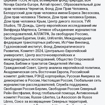
церквей TCCN, Агора, Всемирный фонд природы, BDR
Novaja Gazeta-Europe, Алтай проект, Образовательный дом
прав человека Чернигов, Фонд Дом Прав Человека,
Белорусский дом прав человека имени Бориса Звозскова,
Дом прав человека Тбилиси, Дом прав человека Ереван,
Дом прав человека Крым, Центр дикого лосося, TVR
Studios, ТВ Дождь, Центр европейских исследований им
Вилфрида Мартенса, Сетевое объединение журналистов
расследователей, АЛЛАТРА, За свободную Россию,
Свободная Бурятия, Uralic, UnKremlin, Международная
федерация транспортных рабочих, ИстЧам Финланд,
Гудзоновский институт, Фонд Демократического
Развития, Комитет-2024, Центрально-Европейский
университет, Центр восточноевропейских и
международных исследований, Общество Сторожевой
башни, Библии и трактатов Свидетелей Иеговы,
Гражданский Совет, Центр анализа европейской политики,
Академическая сеть Восточная Европа, Российский
комитет действия, РЭНД корпорейшн, Русская Америка за
демократию в России, Настоящая Россия, Глобальная сеть
журналистов-расследователей, Служба поддержки,
Свободная Россия Берлин, Свободная Россия Северный
Рейн-Вестфалия, Фонд глобальной помощи, Антивоенный
комитет России, Russie-Libertes, La Asocicion de Rusos
Libres, Союз за возвращение Северных территорий,