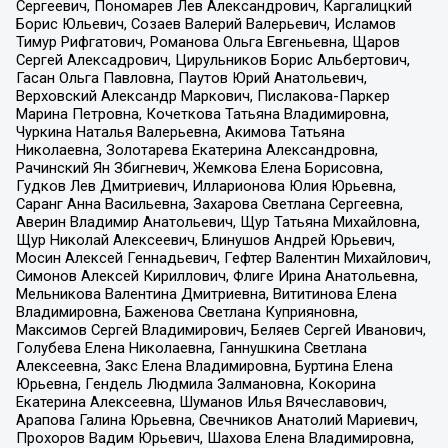
Сергеевич, Пономарев Лев Александрович, Каргалицкий
Борис Юльевич, Созаев Валерий Валерьевич, Исламов
Тимур Рифгатович, Романова Ольга Евгеньевна, Щаров
Сергей Алексадрович, Цирульников Борис Альбертович,
Гасан Ольга Павловна, Паутов Юрий Анатольевич,
Верховский Александр Маркович, Пислакова-Паркер
Марина Петровна, Кочеткова Татьяна Владимировна,
Чуркина Наталья Валерьевна, Акимова Татьяна
Николаевна, Золотарева Екатерина Александровна,
Рачинский Ян Збигневич, Жемкова Елена Борисовна,
Гудков Лев Дмитриевич, Илларионова Юлия Юрьевна,
Саранг Анна Васильевна, Захарова Светлана Сергеевна,
Аверин Владимир Анатольевич, Щур Татьяна Михайловна,
Щур Николай Алексеевич, Блинушов Андрей Юрьевич,
Мосин Алексей Геннадьевич, Гефтер Валентин Михайлович,
Симонов Алексей Кириллович, Флиге Ирина Анатольевна,
Мельникова Валентина Дмитриевна, Вититинова Елена
Владимировна, Баженова Светлана Куприяновна,
Максимов Сергей Владимирович, Беляев Сергей Иванович,
Голубева Елена Николаевна, Ганнушкина Светлана
Алексеевна, Закс Елена Владимировна, Буртина Елена
Юрьевна, Гендель Людмила Залмановна, Кокорина
Екатерина Алексеевна, Шуманов Илья Вячеславович,
Арапова Галина Юрьевна, Свечников Анатолий Мариевич,
Прохоров Вадим Юрьевич, Шахова Елена Владимировна,