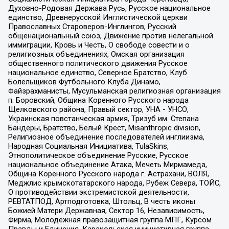
Духовно-Родовая Держава Русь, Русское национальное
единство, Древнерусской Инглистической церкви
Православных Староверов-Инглингов, Русский
общенациональный союз, Движение против нелегальной
иммиграции, Кровь и Честь, О свободе совести и о
религиозных объединениях, Омская организация
общественного политического движения Русское
национальное единство, Северное Братство, Клуб
Болельщиков Футбольного Клуба Динамо,
Файзрахманисты, Мусульманская религиозная организация
п. Боровский, Община Коренного Русского народа
Щелковского района, Правый сектор, УНА - УНСО,
Украинская повстанческая армия, Тризуб им. Степана
Бандеры, Братство, Белый Крест, Misanthropic division,
Религиозное объединение последователей инглиизма,
Народная Социальная Инициатива, TulaSkins,
Этнополитическое объединение Русские, Русское
национальное объединение Атака, Мечеть Мирмамеда,
Община Коренного Русского народа г. Астрахани, ВОЛЯ,
Меджлис крымскотатарского народа, Рубеж Севера, ТОЙС,
О противодействии экстремистской деятельности,
РЕВТАТПОД, Артподготовка, Штольц, В честь иконы
Божией Матери Державная, Сектор 16, Независимость,
Фирма, Молодежная правозащитная группа МПГ, Курсом
Правды и Единения, Каракольская инициативная группа,