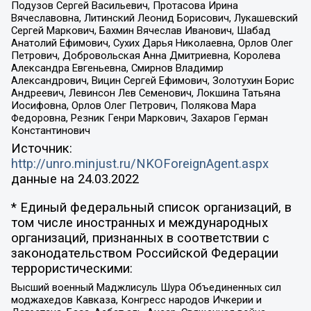
Подузов Сергей Васильевич, Протасова Ирина
Вячеславовна, Литинский Леонид Борисович, Лукашевский
Сергей Маркович, Бахмин Вячеслав Иванович, Шабад
Анатолий Ефимович, Сухих Дарья Николаевна, Орлов Олег
Петрович, Добровольская Анна Дмитриевна, Королева
Александра Евгеньевна, Смирнов Владимир
Александрович, Вицин Сергей Ефимович, Золотухин Борис
Андреевич, Левинсон Лев Семенович, Локшина Татьяна
Иосифовна, Орлов Олег Петрович, Полякова Мара
Федоровна, Резник Генри Маркович, Захаров Герман
Константинович
Источник:
http://unro.minjust.ru/NKOForeignAgent.aspx
данные на
24.03.2022
* Единый федеральный список организаций, в
том числе иностранных и международных
организаций, признанных в соответствии с
законодательством Российской Федерации
террористическими:
Высший военный Маджлисуль Шура Объединенных сил
моджахедов Кавказа, Конгресс народов Ичкерии и