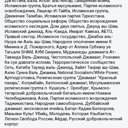
Дагестана, База, Асбат аль-Ансар, Священная война,
Исламская группа, Братья-мусульмане, Партия исламского
освобождения, Лашкар-И-Тайба, Исламская группа,
Движение Талибан, Исламская партия Туркестана,
Общество социальных реформ, Общество возрождения
исламского наследия, Дом двух святых, Джунд аш-Шам,
Исламский джихад, Аль-Каида, Имарат Кавказ, АБТО,
Правый сектор, Исламское государство, Джабха аль-
Нусра ли-Ахль аш-Шам, Народное ополчение имени К.
Минина и Д. Пожарского, Аджр от Аллаха Субхану уа
Тагьаля SHAM, АУМ Синрике, Муджахеды джамаата Ат-
Тавхида Валь-Джихад, Чистопольский Джамаат, Рохнамо
ба суи давлати исломи, Террористическое сообщество
Сеть, Катиба Таухид валь-Джихад, Хайят Тахрир аш-Шам,
Ахлю Сунна Валь Джамаа, National Socialism/White Power,
Артподготовка, Религиозная группа “Джамаат “Красный
пахарь”, Колумбайн, Хатлонский джамаат, Мусульманская
религиозная группа п. Кушкуль г. Оренбург, Крымско-
татарский добровольческий батальон имени Номана
Челебиджихана, Азов, Партия исламского возрождения
Таджикистана, Народная самооборона, Дуббайский
джамаат, московская ячейка, Батал-Хаджи Белхороев,
Маньяки Культ Убийц, Молодёжь Которая Улыбается,
Легион Свобода России, Айдар, Русский добровольческий
корпус