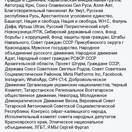
Автоград Крю, Союз Славянских Сил Руси, Алля-Аят,
Благотворительный пансионат Ак Умут, Русская
республика Русь, Арестантское уголовное единство,
Башкорт, Нация и свобода, Нация и свобода, W.H.С., Фалунь
Дафа, Иртыш Ultras, Русский Патриотический клуб-
Новокузнецк/РПК, Сибирский державный союз, Фонд
борьбы с коррупцией, Фонд защиты прав граждан, Штабы
Навального, Совет граждан СССР Прикубанского округа г.
Краснодара, Мужское государство, Народное
объединение русского движения, Народное движение
Адат, Народный совет граждан РСФСР СССР
Архангельской области, Проект Штурм, Граждане СССР,
Держава Союз Советских Светлых Родов, Совет Советских
Социалистических Районов, Meta Platforms Inc, Facebook,
Instagram, WhatsApp, СИЧ-С14, Добровольческое
Движение Организации украинских националистов, Черный
Комитет, Татарстанское Региональное Всетатарское
общественное движение, Невоград, Молодежное
Демократическое Движение Весна, Верховный Совет
Татарской Автономной Советской Социалистической
Республики, Конгресс ойрат-калмыцкого народа,
Исполнительный комитет совета народных депутатов
Красноярского края, Этническое национальное
объединение, ЛГБТ, Я.МЫ Сергей Фургал