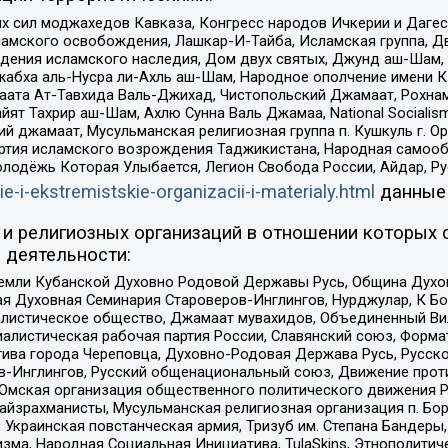
ил моджахедов Кавказа, Конгресс народов Ичкерии и Дагеста
ламского освобождения, Лашкар-И-Тайба, Исламская группа, Дв
ения исламского наследия, Дом двух святых, Джунд аш-Шам, 
жабха аль-Нусра ли-Ахль аш-Шам, Народное ополчение имени К.
ата Ат-Тавхида Валь-Джихад, Чистопольский Джамаат, Рохнам
ят Тахрир аш-Шам, Ахлю Сунна Валь Джамаа, National Socialism
ий джамаат, Мусульманская религиозная группа п. Кушкуль г. 
ртия исламского возрождения Таджикистана, Народная самооб
олодёжь Которая Улыбается, Легион Свобода России, Айдар, Р
ie-i-ekstremistskie-organizacii-i-materialy.html
данные
и религиозных организаций в отношении которых 
 деятельности:
земли Кубанской Духовно Родовой Державы Русь, Община Духо
 Духовная Семинария Староверов-Инглингов, Нурджулар, К Бо
листическое общество, Джамаат мувахидов, Объединенный Вил
иалистическая рабочая партия России, Славянский союз, Форма
ива города Череповца, Духовно-Родовая Держава Русь, Русск
-Инглингов, Русский общенациональный союз, Движение против
 Омская организация общественного политического движения Р
йзрахманисты, Мусульманская религиозная организация п. Бо
краинская повстанческая армия, Тризуб им. Степана Бандеры, Бр
зма, Народная Социальная Инициатива, TulaSkins, Этнополитич