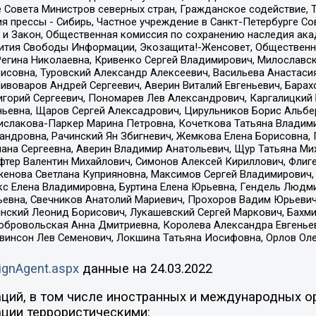
е Совета Министров северных стран, Гражданское содействие,
я прессы - Сибирь, Частное учреждение в Санкт-Петербурге С
 и Закон, Общественная комиссия по сохранению наследия ак
звития Свободы Информации, Экозащита!-Женсовет, Общественн
Регина Николаевна, Кривенко Сергей Владимирович, Милославс
совна, Туровский Александр Алексеевич, Васильева Анастасия
Пивоваров Андрей Сергеевич, Аверин Виталий Евгеньевич, Бара
горий Сергеевич, Пономарев Лев Александрович, Каргалицкий 
ньевна, Щаров Сергей Алексадрович, Цирульников Борис Альбер
ислакова-Паркер Марина Петровна, Кочеткова Татьяна Владими
сандровна, Рачинский Ян Збигневич, Жемкова Елена Борисовна,
лана Сергеевна, Аверин Владимир Анатольевич, Щур Татьяна М
фтер Валентин Михайлович, Симонов Алексей Кириллович, Флиг
женова Светлана Куприяновна, Максимов Сергей Владимирович, 
кс Елена Владимировна, Буртина Елена Юрьевна, Гендель Людм
евна, Свечников Анатолий Мариевич, Прохоров Вадим Юрьевич
инский Леонид Борисович, Лукашевский Сергей Маркович, Бахм
Добровольская Анна Дмитриевна, Королева Александра Евгенье
евинсон Лев Семенович, Локшина Татьяна Иосифовна, Орлов Ол
ignAgent.aspx
данные на
24.03.2022
ций, в том числе иностранных и международных ор
ции террористическими: