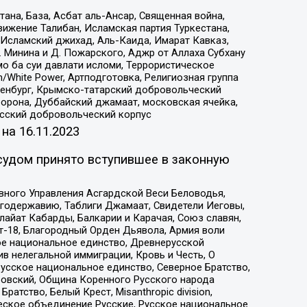
на, База, Асбат аль-Ансар, Священная война,
ижение Талибан, Исламская партия Туркестана,
Исламский джихад, Аль-Каида, Имарат Кавказ,
 Минина и Д. Пожарского, Аджр от Аллаха Субхану
о ба суи давлати исломи, Террористическое
/White Power, Артподготовка, Религиозная группа
Оренбург, Крымско-татарский добровольческий
орона, Дуббайский джамаат, московская ячейка,
усский добровольческий корпус
 на
16.11.2023
судом принято вступившее в законную
вного Управления Асгардской Веси Беловодья,
годержавию, Таблиги Джамаат, Свидетели Иеговы,
айат Кабарды, Балкарии и Карачая, Союз славян,
т-18, Благородный Орден Дьявола, Армия воли
ое национальное единство, Древнерусской
 нелегальной иммиграции, Кровь и Честь, О
усское национальное единство, Северное Братство,
ровский, Община Коренного Русского народа
атство, Белый Крест, Misanthropic division,
еское объединение Русские, Русское национальное