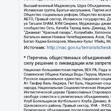
Высший военный Маджлисуль Шура Объединенных с
Исламская группа, Братья-мусульмане, Партия ис
Общество социальных реформ, Общество возрожд
АБТО, Правый сектор, Исламское государство, Д
уа Тагьаля SHAM, АУМ Синрике, Муджахеды джама
сообщество Сеть, Катиба Таухид валь-Джихад, Хай
“Джамаат “Красный пахарь”, Колумбайн, Хатлонск
батальон имени Номана Челебиджихана, Азов, Па
Батал-Хаджи Белхороев, Маньяки Культ Убийц, М
Источник:
http://nac.gov.ru/terroristichesk
* Перечень общественных объединений 
силу решение о ликвидации или запрете
Национал-большевистская партия, ВЕК РА, Рада 
Славянская Община Капища Веды Перуна, Мужская
Русское национальное единство, Национал-социа
Ат-Такфир Валь-Хиджра, Пит Буль, Национал-соц
народа, Национальная Социалистическая Инициат
Инглистической церкви Православных Староверов
свободе совести и о религиозных объединениях,
Клуб Болельщиков Футбольного Клуба Динамо, Фа
Щелковского района, Правый сектор, УНА - УНСО, У
Религиозное объединение последователей инглии