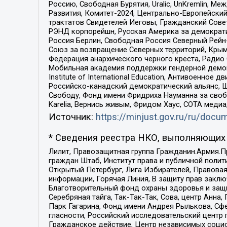
Россию, Свободная Бурятия, Uralic, UnKremlin, 
Развития, Комитет-2024, Центрально-Европейски
трактатов Свидетелей Иеговы, Гражданский Совет
РЭНД корпорейшн, Русская Америка за демократи
Россия Берлин, Свободная Россия Северный Рейн-В
Союз за возвращение Северных территорий, Крымско
Федерация анархического черного креста, Радио
Мобильная академия поддержки гендерной демократи
Institute of International Education, Антивоенн
Российско-канадский демократический альянс, 
Свободу, Фонд имени Фридриха Науманна за свобо
Karelia, Вернись живым, Фридом Хаус, СОТА меди
Источник:
https://minjust.gov.ru/ru/doc
* Сведения реестра НКО, выполняющих 
Лилит, Правозащитная группа Гражданин.Армия.П
граждан Штаб, Институт права и публичной поли
Открытый Петербург, Лига Избирателей, Правова
информации, Горячая Линия, В защиту прав закл
Благотворительный фонд охраны здоровья и защи
Серебряная тайга, Так-Так-Так, Сова, центр Анн
Парк Гагарина, Фонд имени Андрея Рылькова, Сф
гласности, Российский исследовательский центр 
Гражданское действие, Центр независимых соци