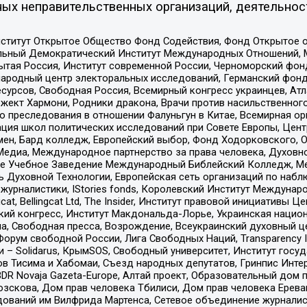
ых неправительственных организаций, деятельнос
ститут Открытое Общество Фонд Содействия, Фонд Открытое 
альный Демократический Институт Международных Отношений,
тая Россия, Институт современной России, Черноморский фонд
родный центр электоральных исследований, Германский фонд
рсов, Свободная Россия, Всемирный конгресс украинцев, Атла
ект Хармони, Родники дракона, Врачи против насильственного
ию преследования в отношении Фалуньгун в Китае, Всемирная о
ация школ политических исследований при Совете Европы, Цен
мен, Бард колледж, Европейский выбор, Фонд Ходорковского,
едиа, Международное партнерство за права человека, Духовно
ое Учебное Заведение Международный Библейский Колледж, М
ь Духовной Технологии, Европейская сеть организаций по наб
урналистики, IStories fonds, Королевский Институт Между
gcat, Bellingcat Ltd, The Insider, Институт правовой инициатив
инский конгресс, Институт Макдональда-Лорье, Украинская нац
, Свободная пресса, Возрождение, Всеукраинский духовный цен
орум свободной России, Лига Свободных Наций, Transparеncy I
– Solidarus, КрымSOS, Свободный университет, Институт госу
в Тисима и Хабомаи, Съезд народных депутатов, Гринпис Инте
DR Novaja Gazeta-Europe, Алтай проект, Образовательный дом 
зскова, Дом прав человека Тбилиси, Дом прав человека Ерева
едований им Вилфрида Мартенса, Сетевое объединение журнали