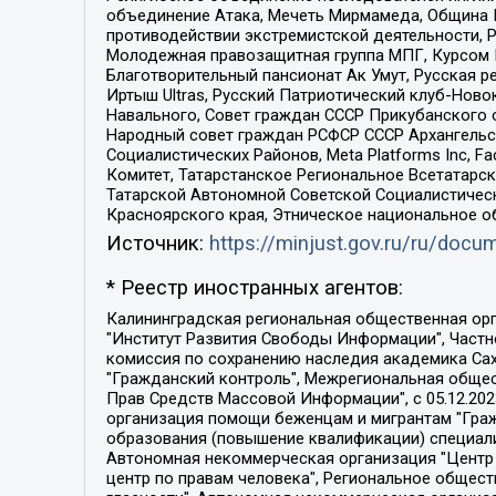
объединение Атака, Мечеть Мирмамеда, Община К
противодействии экстремистской деятельности, 
Молодежная правозащитная группа МПГ, Курсом П
Благотворительный пансионат Ак Умут, Русская ре
Иртыш Ultras, Русский Патриотический клуб-Нов
Навального, Совет граждан СССР Прикубанского 
Народный совет граждан РСФСР СССР Архангельск
Социалистических Районов, Meta Platforms Inc, 
Комитет, Татарстанское Региональное Всетатар
Татарской Автономной Советской Социалистическ
Красноярского края, Этническое национальное о
Источник:
https://minjust.gov.ru/ru/doc
* Реестр иностранных агентов:
Калининградская региональная общественная организация "Экозащита!-Женсовет", Фонд содействия защите прав и свобод граждан "Общественный вердикт", Фонд "Институт Развития Свободы Информации", Частное учреждение "Информационное агентство МЕМО. РУ", Региональная общественная организация "Общественная комиссия по сохранению наследия академика Сахарова", Фонд поддержки свободы прессы, Санкт-Петербургская общественная правозащитная организация "Гражданский контроль", Межрегиональная общественная организация "Информационно-просветительский центр "Мемориал", Региональный Фонд "Центр Защиты Прав Средств Массовой Информации", с 05.12.2023 Фонд "Центр Защиты Прав Средств массовой информации", Региональная общественная благотворительная организация помощи беженцам и мигрантам "Гражданское содействие", Негосударственное образовательное учреждение дополнительного профессионального образования (повышение квалификации) специалистов "АКАДЕМИЯ ПО ПРАВАМ ЧЕЛОВЕКА", Свердловская региональная общественная организация "Сутяжник", Автономная некоммерческая организация "Центр независимых социологических исследований", Союз общественных объединений "Российский исследовательский центр по правам человека", Региональное общественное учреждение научно-информационный центр "МЕМОРИАЛ", Некоммерческая организация "Фонд защиты гласности", Автономная некоммерческая организация "Институт прав человека", Городская общественная организация "Екатеринбургское общество "МЕМОРИАЛ", Городская общественная организация "Рязанское историко-просветительское и правозащитное общество "Мемориал" (Рязанский Мемориал), Челябинский региональный орган общественной самодеятельности – женское общественное объединение "Женщины Евразии", Челябинский региональный орган общественной самодеятельности "Уральская правозащитная группа", Фонд содействия защите здоровья и социальной справедливости имени Андрея Рылькова, Автономная Некоммерческая Организация "Аналитический Центр Юрия Левады", Автономная некоммерческая организация социальной поддержки населения "Проект Апрель", Региональная общественная организация помощи женщинам и детям, находящимся в кризисной ситуации "Информационно-методический центр "Анна", Фонд содействия развитию массовых коммуникаций и правовому просвещению "Так-так-Так", Фонд содействия устойчивому развитию "Серебряная тайга", Свердловский региональный общественный фонд социальных проектов "Новое время", "Idel.Реалии", Кавказ.Реалии, Крым.Реалии, Телеканал Настоящее Время, Татаро-башкирская служба Радио Свобода (Azatliq Radiosi), Радио Свободная Европа/Радио Свобода (PCE/PC), "Сибирь.Реалии", "Фактограф", Благотворительный фонд помощи осужденным и их семьям, Автономная некоммерческая организация "Институт глобализации и социальных движений", Фонд "В защиту прав заключенных", Частное учреждение "Центр поддержки и содействия развитию средств массовой информации", Пензенский региональный общественный благотворительный фонд "Гражданский союз", "Север.Реалии", Некоммерческая организация Фонд "Правовая инициатива", 