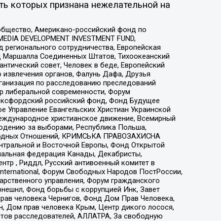
ть которых признана нежелательной на
общество, Американо-российский фонд по
 MEDIA DEVELOPMENT INVESTMENT FUND,
 регионального сотрудничества, Европейская
 Маршалла Соединенных Штатов, Тихоокеанский
нтический совет, Человек в беде, Европейский
 извлечения органов, Фалунь Дафа, Друзья
рганизация по расследованию преследований
тр либеральной современности, Форум
 Оксфордский российский фонд, Фонд Будущее
е Управление Евангельских Христиан Украинской
еждународное христианское движение, Всемирный
людению за выборами, Республика Польша,
народных Отношений, КРИМСЬКА ПРАВОЗАХИСНА
ы Центральной и Восточной Европы, Фонд Открытой
иональная федерация Канады, Декабристы,
тр , Риддл, Русский антивоенный комитет в
nternational, Форум Свободных Народов ПостРоссии,
дарственного управления, Форум гражданского
рнешнл, Фонд борьбы с коррупцией Инк, Завет
прав человека Чернигов, Фонд Дом Прав Человека,
н, Дом прав человека Крым, Центр дикого лосося,
стов расследователей, АЛЛАТРА, За свободную