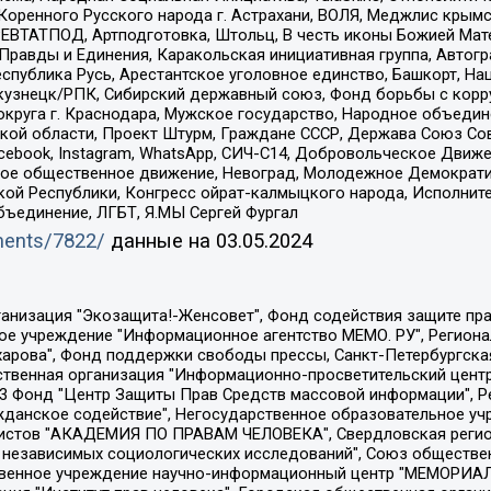
оренного Русского народа г. Астрахани, ВОЛЯ, Меджлис крымс
РЕВТАТПОД, Артподготовка, Штольц, В честь иконы Божией Мате
равды и Единения, Каракольская инициативная группа, Автогра
спублика Русь, Арестантское уголовное единство, Башкорт, Наци
окузнецк/РПК, Сибирский державный союз, Фонд борьбы с кор
округа г. Краснодара, Мужское государство, Народное объедин
ой области, Проект Штурм, Граждане СССР, Держава Союз Сов
Facebook, Instagram, WhatsApp, СИЧ-С14, Добровольческое Движ
ское общественное движение, Невоград, Молодежное Демократ
ой Республики, Конгресс ойрат-калмыцкого народа, Исполнит
бъединение, ЛГБТ, Я.МЫ Сергей Фургал
uments/7822/
данные на
03.05.2024
Общество с ограниченной ответственностью "Радио Свободная Европа/Радио Свобода", Чешское информационное агентство "MEDIUM-ORIENT", Красноярская региональная общественная организация "Мы против СПИДа", Камалягин Денис Николаевич, Маркелов Сергей Евгеньевич, Пономарев Лев Александрович, Савицкая Людмила Алексеевна, Автономная некоммерческая организация "Центр по работе с проблемой насилия "НАСИЛИЮ.НЕТ", Межрегиональный профессиональный союз работников здравоохранения "Альянс врачей", Юридическое лицо, зарегистрированное в Латвийской Республике, SIA "Medusa Project" (регистрационный номер 40103797863, дата регистрации 10.06.2014), Некоммерческая организация "Фонд по борьбе с коррупцией", Автономная некоммерческая организация "Институт права и публичной политики", Баданин Роман Сергеевич, Гликин Максим Александрович, Железнова Мария Михайловна, Лукьянова Юлия Сергеевна, Маетная Елизавета Витальевна, Маняхин Петр Борисович, Чуракова Ольга Владимировна, Ярош Юлия Петровна, Юридическое лицо "The Insider SIA", зарегистрированное в Риге, Латвийская Республика (дата регистрации 26.06.2015), являющееся администратором доменного имени интернет-издания "The Insider SIA", https://theins.ru, Постернак Алексей Евгеньевич, Рубин Михаил Аркадьевич, Анин Роман Александрович, Юридическое лицо Istories fonds, зарегистрированное в Латвийской Республике (регистрационный номер 50008295751, дата регистрации 24.02.2020), Великовский Дмитрий Александрович, Долинина Ирина Николаевна, Мароховская Алеся Алексеевна, Шлейнов Роман Юрьевич, Шмагун Олеся Валентиновна, Общество с ограниченной ответственностью "Альтаир 2021", Общество с ограниченной ответственностью "Вега 2021", Общество с ограниченной ответственностью "Главный редактор 2021", Общество с ограниченной ответственностью "Ромашки монолит", Важенков Артем Валерьевич, Ивановская областная общественная организация "Центр гендерных исследований", Гурман Юрий Альбертович, Медиапроект "ОВД-Инфо", Егоров Владимир Владимирович, Жилинский Владимир Александрович, Общество с ограниченной ответственностью "ЗП", Иванова София Юрьевна, Карезина Инна Павловна, Кильтау Екатерина Викторовна, Петров Алексей Викторович, Пискунов Сергей Евгеньевич, Смирнов Сергей Сергеевич, Тихонов Михаил Сергеевич, Общество с ограниченной ответственностью "ЖУРНАЛИСТ-ИНОСТРАННЫЙ АГЕНТ", Арапова Галина Юрьевна, Вольтская Татьяна Анатольевна, Американская компания "Mason G.E.S. Anonymous Foundation" (США), являющаяся владельцем интернет-издания https://mnews.world/, Компания "Stichting Bellingcat", зарегистрированная в Нидерландах (дата регистрации 11.07.2018), Захаров Андрей Вячеславович, Клепиковская Екатерина Дмитриевна, Общество с ограниченной ответственностью "МЕМО", Перл Роман Александрович, Симонов Евгений Алексеевич, Соловьева Елена Анатольевна, Сотников Даниил Владимирович, Сурначева Елизавета Дмитриевна, Автономная некоммерческая организация по защите прав человека и информированию населения "Якутия – Наше Мнение", Общество с ограниченной ответственностью "Москоу диджитал медиа", с 26.01.2023 Общество с ограниченной ответственностью "Чайка Белые сады", Ветошкина Валерия Валерьевна, Заговора Максим Александрович, Межрегиональное общественное движение "Российская ЛГБТ - сеть", Оленичев Максим Владимирович, Павлов Иван Юрьевич, Скворцова Елена Сергеевна, Общество с ограниченной ответственностью "Как бы инагент", Кочетков Игорь Викторович, Общество с ограниченной ответственностью "Честные выборы", Еланчик Олег Александрович, Общество с ограниченной ответственностью "Нобелевский призыв", Гималова Регина Эмилевна, Григорьев Андрей Валерьевич, Григорьева Алина Александровна, Ассоциация по содействию защите прав призывников, альтернативнослужащих и военнослужащих "Правозащитная группа "Гражданин.Армия.Право", Хисамова Регина Фаритовна, Автономная некоммерческая организация по реализа