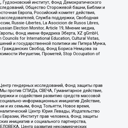
д, Гудзоновский институт, Фонд Демократического
сследований, Общество Сторожевой башни, Библии и
сточная Европа, Российский комитет действия,
-расследователей, Служба поддержки, Свободная
 Russie-Libertes, La Asocicion de Rusos Libres,
an Election Monitor, Article 19, Мнение медиа,
Европы, Фонд имени Фридриха Эберта, XZ gGmbH,
ls for International Education, Cultural Vistas,
ошений и государственной политики им Питера Мунка,
 Гражданских Свобод, Фонд Бориса Немцова за
имости Ингушетии, Прометей, Stop Occupation of
 Центр гендерных исследований, Фонд защиты прав
 Мы против СПИДа, СВЕЧА, Гуманитарное действие,
ддержки и содействия развитию средств массовой
р социально-информационных инициатив Действие,
 и их семьям, Фонд Тольятти, Новое время,
, Аналитический Центр Юрия Левады, Издательство
 Евразии, Институт прав человека, Фонд защиты
ких инициатив и социального партнерства,
ЕЛОВЕКА, Центр развития некоммерческих