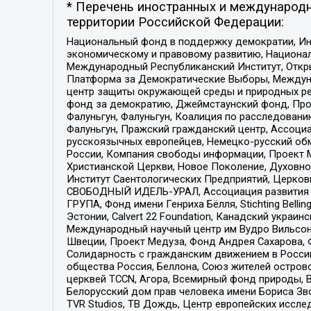
* Перечень иностранных и международн
территории Российской Федерации:
Национальный фонд в поддержку демократии, Ин
экономическому и правовому развитию, Национ
Международный Республиканский Институт, Откры
Платформа за Демократические Выборы, Междуна
центр защиты окружающей среды и природных ресу
фонд за демократию, Джеймстаунский фонд, Прож
Фалуньгун, Фалуньгун, Коалиция по расследован
Фалуньгун, Пражский гражданский центр, Ассоци
русскоязычных европейцев, Немецко-русский об
России, Компания свободы информации, Проект М
Христианской Церкви, Новое Поколение, Духовн
Институт Саентологических Предприятий, Церков
СВОБОДНЫЙ ИДЕЛЬ-УРАЛ, Ассоциация развития ж
ГРУПА, Фонд имени Генриха Бёлля, Stichting Bellin
Эстонии, Calvert 22 Foundation, Канадский укра
Международный научный центр им Вудро Вильсона
Швеции, Проект Медуза, Фонд Андрея Сахарова, Ф
Солидарность с гражданским движением в России 
общества Россия, Беллона, Союз жителей острово
церквей TCCN, Агора, Всемирный фонд природы, B
Белорусский дом прав человека имени Бориса Зво
TVR Studios, ТВ Дождь, Центр европейских иссл