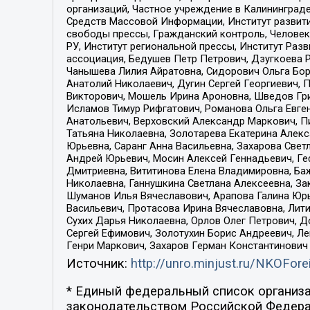
организаций, Частное учреждение в Калининград
Средств Массовой Информации, Институт развити
свободы прессы, Гражданский контроль, Человек
РУ, Институт региональной прессы, Институт Ра
ассоциация, Бедушев Петр Петрович, Дзугкоева 
Чанышева Лилия Айратовна, Сидорович Ольга Бори
Анатолий Николаевич, Дугин Сергей Георгиевич, 
Викторович, Мошель Ирина Ароновна, Шведов Гри
Исламов Тимур Рифгатович, Романова Ольга Евге
Анатольевич, Верховский Александр Маркович, П
Татьяна Николаевна, Золотарева Екатерина Алек
Юрьевна, Саранг Анна Васильевна, Захарова Свет
Андрей Юрьевич, Мосин Алексей Геннадьевич, Ге
Дмитриевна, Вититинова Елена Владимировна, Ба
Николаевна, Ганнушкина Светлана Алексеевна, За
Шуманов Илья Вячеславович, Арапова Галина Юрь
Васильевич, Протасова Ирина Вячеславовна, Лит
Сухих Дарья Николаевна, Орлов Олег Петрович, 
Сергей Ефимович, Золотухин Борис Андреевич, Л
Генри Маркович, Захаров Герман Константинович
Источник:
http://unro.minjust.ru/NKOFore
* Единый федеральный список организа
законодательством Российской Федера