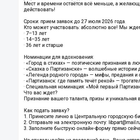
Мест и времени остаётся всё меньше, а желающи
действовать!
Сроки: прием заявок до 27 июля 2026 года.
Кто может участвовать: абсолютно все! Мы ждем
· 7–13 лет
· 14–35 лет
· 36 лет и старше
Номинации для вдохновения:
· «Город в стихах» — поэтические признания в л
· «Сказка о Партизанске» — волшебные истории 
· «Легенда родного города» — мифы, предания и
· «Партизанск: где память течёт рекой» — трогат
· Специальная номинация: «Мой первый Партизан
Что вас ждет?
Признание вашего таланта, призы и уникальная 
Как подать заявку?
1. Принесите лично в Центральную городскую би
2. Отправьте на электронную почту: libpart@mail.r
3. Заполните быструю онлайн-форму прямо сейчас: