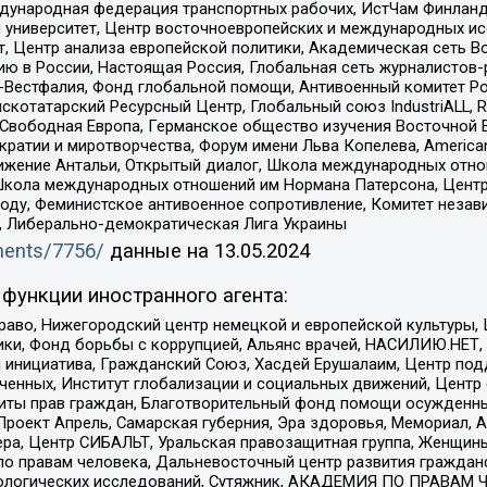
Международная федерация транспортных рабочих, ИстЧам Финлан
й университет, Центр восточноевропейских и международных и
, Центр анализа европейской политики, Академическая сеть Во
ю в России, Настоящая Россия, Глобальная сеть журналистов
естфалия, Фонд глобальной помощи, Антивоенный комитет России,
татарский Ресурсный Центр, Глобальный союз IndustriALL, Russi
 Свободная Европа, Германское общество изучения Восточной 
и и миротворчества, Форум имени Льва Копелева, American Counci
ое движение Антальи, Открытый диалог, Школа международных отн
Школа международных отношений им Нормана Патерсона, Центр
ду, Феминистское антивоенное сопротивление, Комитет независ
а, Либерально-демократическая Лига Украины
uments/7756/
данные на
13.05.2024
функции иностранного агента:
раво, Нижегородский центр немецкой и европейской культуры,
тики, Фонд борьбы с коррупцией, Альянс врачей, НАСИЛИЮ.НЕТ,
я инициатива, Гражданский Союз, Хасдей Ерушалаим, Центр по
юченных, Институт глобализации и социальных движений, Цент
ты прав граждан, Благотворительный фонд помощи осужденным
а, Проект Апрель, Самарская губерния, Эра здоровья, Мемориал
ера, Центр СИБАЛЬТ, Уральская правозащитная группа, Женщины
по правам человека, Дальневосточный центр развития гражданс
ологических исследований, Сутяжник, АКАДЕМИЯ ПО ПРАВАМ Ч