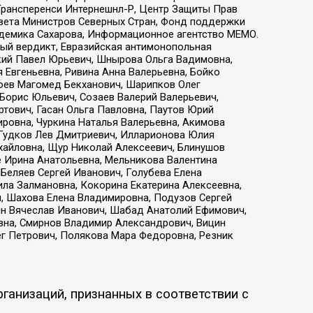
 Трансперенси Интернешнл-Р, Центр Защиты Прав
овета Министров Северных Стран, Фонд поддержки
адемика Сахарова, Информационное агентство МЕМО.
ый вердикт, Евразийская антимонопольная
кий Павел Юрьевич, Шнырова Ольга Вадимовна,
 Евгеньевна, Ривина Анна Валерьевна, Бойко
хоев Магомед Бекханович, Шарипков Олег
Борис Юльевич, Созаев Валерий Валерьевич,
тович, Гасан Ольга Павловна, Паутов Юрий
ровна, Чуркина Наталья Валерьевна, Акимова
 Гудков Лев Дмитриевич, Илларионова Юлия
ихайловна, Щур Николай Алексеевич, Блинушов
е Ирина Анатольевна, Мельникова Валентина
Беляев Сергей Иванович, Голубева Елена
ила Залмановна, Кокорина Екатерина Алексеевна,
, Шахова Елена Владимировна, Подузов Сергей
ин Вячеслав Иванович, Шабад Анатолий Ефимович,
вна, Смирнов Владимир Александрович, Вицин
ег Петрович, Полякова Мара Федоровна, Резник
ганизаций, признанных в соответствии с