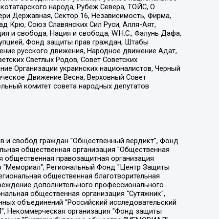
котатарского народа, Рубеж Севера, ТОЙС, О
ри Державная, Сектор 16, Независимость, Фирма,
д Крю, Союз Славянских Сил Руси, Алля-Аят,
я и свобода, Нация и свобода, W.H.С., Фалунь Дафа,
рупцией, Фонд защиты прав граждан, Штабы
ение русского движения, Народное движение Адат,
етских Светлых Родов, Совет Советских
ение Организации украинских националистов, Черный
ическое Движение Весна, Верховный Совет
ельный комитет совета народных депутатов
ции социально-правовых программ "Лилит", Дальневосточное общественное движение "Маяк", Санкт-Петербургская ЛГБТ-инициативная группа "Выход", Инициативная группа ЛГБТ+ "Реверс", Алексеев Андрей Викторович, Бекбулатова Таисия Львовна, Беляев Иван Михайлович, Владыкина Елена Сергеевна, Гельман Марат Александрович, Никульшина Вероника Юрьевна, Толоконникова Надежда Андреевна, Шендерович Виктор Анатольевич, Общество с ограниченной ответственностью "Данное сообщение", Общество с ограниченной ответственностью Издательский дом "Новая глава", Айнбиндер Александра Александровна, Московский комьюнити-центр для ЛГБТ+инициатив, Благотворительный фонд развития филантропии, Deutsche Welle (Германия, Kurt-Schumacher-Strasse 3, 53113 Bonn), Борзунова Мария Михайловна, Воробьев Виктор Викторович, Голубева Анна Львовна, Константинова Алла Михайловна, Малкова Ирина Владимировна, Мурадов Мурад Абдулгалимович, Осетинская Елизавета Николаевна, Понасенков Евгений Николаевич, Ганапольский Матвей Юрьевич, Киселев Евгений Алексеевич, Борухович Ирина Григорьевна, Дремин Иван Тимофеевич, Дубровский Дмитрий Викторович, Красноярская региональная общественная организация поддержки и развития альтернативных образовательных технологий и межкультурных коммуникаций "ИНТЕРРА", Маяковская Екатерина Алексеевна, Фейгин Марк Захарович, Филимонов Андрей Викторович, Дзугкоева Регина Николаевна, Доброхотов Роман Александрович, Дудь Юрий Александрович, Елкин Сергей Владимирович, Кругликов Кирилл Игоревич, Сабунаева Мария Леонидовна, Семенов Алексей Владимирович, Шаинян Карен Багратович, Шульман Екатерина Михайловна, Асафьев Артур Валерьевич, Вахштайн Виктор Семенович, Венедиктов Алексей Алексеевич, Лушникова Екатерина Евгеньевна, Волков Леонид Михайлович, Невзоров Александр Глебович, Пархоменко Сергей Борисович, Сироткин Ярослав Николаевич, Кара-Мурза Владимир Владимирович, Баранова Наталья Владимировна, Гозман Леонид Яковлевич, Кагарлицкий Борис Юльевич, Климарев Михаил Валерьевич, Милов Владимир Станиславович, Автономная некоммерческая организация Краснодарский центр современного искусства "Типография", Моргенштерн Алишер Тагирович, Соболь Любовь Эдуардовна, Общество с ограниченной ответственностью "ЛИЗА НОРМ", Каспаров Гарри Кимович, Ходорковский Михаил Борисович, Общество с ограниченной ответственностью "Апрельские тезисы", Данилович Ирина Брониславовна, Кашин Олег Владимирович, Петров Николай Владимирович, Пивоваров Алексей Владимирович, Соколов Михаил Владимирович, Цветкова Юлия Владимировна, Чичваркин Евгений Александрович, Комитет против пыток/Команда против пыток, Общество с ограниченной ответственностью "Первый научный", Общество с ограниченной ответственностью "Вертолет и ко", Белоцерковская Вероника Борисовна, Кац Максим Евгеньевич, Лазарева Татьяна Юрьевна, Шаведдинов Руслан Табризович, Яшин Илья Валерьевич, Общество с ограниченной ответственностью "Иноагент ААВ", Алешковский Дмитрий Петрович, Альбац Евгения Марковна, Быков Дмитрий Львович, Галямина Юлия Евгеньевна, Лойко Сергей Леонидович, Мартынов Кирилл Константинович, Медведев Сергей Александрович, Крашенинников Федор Геннадиевич, Гордеева Катерина Вл