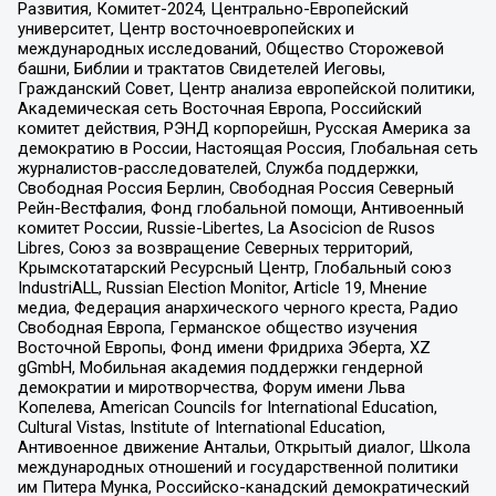
Развития, Комитет-2024, Центрально-Европейский
университет, Центр восточноевропейских и
международных исследований, Общество Сторожевой
башни, Библии и трактатов Свидетелей Иеговы,
Гражданский Совет, Центр анализа европейской политики,
Академическая сеть Восточная Европа, Российский
комитет действия, РЭНД корпорейшн, Русская Америка за
демократию в России, Настоящая Россия, Глобальная сеть
журналистов-расследователей, Служба поддержки,
Свободная Россия Берлин, Свободная Россия Северный
Рейн-Вестфалия, Фонд глобальной помощи, Антивоенный
комитет России, Russie-Libertes, La Asocicion de Rusos
Libres, Союз за возвращение Северных территорий,
Крымскотатарский Ресурсный Центр, Глобальный союз
IndustriALL, Russian Election Monitor, Article 19, Мнение
медиа, Федерация анархического черного креста, Радио
Свободная Европа, Германское общество изучения
Восточной Европы, Фонд имени Фридриха Эберта, XZ
gGmbH, Мобильная академия поддержки гендерной
демократии и миротворчества, Форум имени Льва
Копелева, American Councils for International Education,
Cultural Vistas, Institute of International Education,
Антивоенное движение Антальи, Открытый диалог, Школа
международных отношений и государственной политики
им Питера Мунка, Российско-канадский демократический