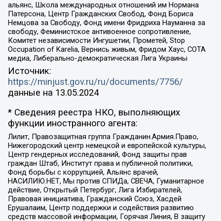
альянс, Школа международных отношений им Нормана
Патерсона, Центр Гражданских Свобод, Фонд Бориса
Немцова за Свободу, Фонд имени Фридриха Науманна за
свободу, Феминистское антивоенное сопротивление,
Комитет независимости Ингушетии, Прометей, Stop
Occupation of Karelia, Вернись живым, Фридом Хаус, СОТА
медиа, Либерально-демократическая Лига Украины
Источник:
https://minjust.gov.ru/ru/documents/7756/
данные на
13.05.2024
* Сведения реестра НКО, выполняющих
функции иностранного агента:
Лилит, Правозащитная группа Гражданин.Армия.Право,
Нижегородский центр немецкой и европейской культуры,
Центр гендерных исследований, Фонд защиты прав
граждан Штаб, Институт права и публичной политики,
Фонд борьбы с коррупцией, Альянс врачей,
НАСИЛИЮ.НЕТ, Мы против СПИДа, СВЕЧА, Гуманитарное
действие, Открытый Петербург, Лига Избирателей,
Правовая инициатива, Гражданский Союз, Хасдей
Ерушалаим, Центр поддержки и содействия развитию
средств массовой информации, Горячая Линия, В защиту