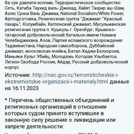
ба суи давлати исломи, Террористическое сообщество
Сеть, Катиба Таухид валь-Джихад, Хайят Тахрир аш-Шам,
Ахлю Сунна Валь Джамаа, National Socialism/White Power,
Артподготовка, Религиозная группа “Джамаат “Красный
пахарь”, Колумбайн, Хатлонский джамаат, Мусульманская
религиозная группа п. Кушкуль г. Оренбург, Крымско-
татарский добровольческий батальон имени Номана
Челебиджихана, Азов, Партия исламского возрождения
Таджикистана, Народная самооборона, Дуббайский
джамаат, московская ячейка, Батал-Хаджи Белхороев,
Маньяки Культ Убийц, Молодёжь Которая Улыбается,
Легион Свобода России, Айдар, Русский добровольческий
корпус
Источник:
http://nac.gov.ru/terroristicheskie-i-
ekstremistskie-organizacii-i-materialy.html
данные
на
16.11.2023
* Перечень общественных объединений и
религиозных организаций в отношении
которых судом принято вступившее в
законную силу решение о ликвидации или
запрете деятельности: