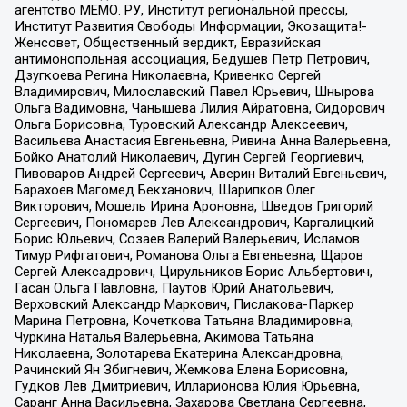
агентство МЕМО. РУ, Институт региональной прессы,
Институт Развития Свободы Информации, Экозащита!-
Женсовет, Общественный вердикт, Евразийская
антимонопольная ассоциация, Бедушев Петр Петрович,
Дзугкоева Регина Николаевна, Кривенко Сергей
Владимирович, Милославский Павел Юрьевич, Шнырова
Ольга Вадимовна, Чанышева Лилия Айратовна, Сидорович
Ольга Борисовна, Туровский Александр Алексеевич,
Васильева Анастасия Евгеньевна, Ривина Анна Валерьевна,
Бойко Анатолий Николаевич, Дугин Сергей Георгиевич,
Пивоваров Андрей Сергеевич, Аверин Виталий Евгеньевич,
Барахоев Магомед Бекханович, Шарипков Олег
Викторович, Мошель Ирина Ароновна, Шведов Григорий
Сергеевич, Пономарев Лев Александрович, Каргалицкий
Борис Юльевич, Созаев Валерий Валерьевич, Исламов
Тимур Рифгатович, Романова Ольга Евгеньевна, Щаров
Сергей Алексадрович, Цирульников Борис Альбертович,
Гасан Ольга Павловна, Паутов Юрий Анатольевич,
Верховский Александр Маркович, Пислакова-Паркер
Марина Петровна, Кочеткова Татьяна Владимировна,
Чуркина Наталья Валерьевна, Акимова Татьяна
Николаевна, Золотарева Екатерина Александровна,
Рачинский Ян Збигневич, Жемкова Елена Борисовна,
Гудков Лев Дмитриевич, Илларионова Юлия Юрьевна,
Саранг Анна Васильевна, Захарова Светлана Сергеевна,