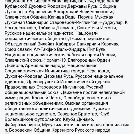
Национал-большевистская партия, ВЕК РА, Рада земли
Кубанской Духовно Родовой Державы Русь, Община
Духовного Управления Асгардской Веси Беловодья,
Славянская Община Капища Веды Перуна, Мужская
Духовная Семинария Староверов-Инглингов, Нурджулар, К
Богодержавию, Таблиги Джамаат, Свидетели Иеговы,
Русское национальное единство, Национал-
социалистическое общество, Джамаат мувахидов,
Объединенный Вилайат Кабарды, Балкарии и Карачая,
Союз славян, Ат-Такфир Валь-Хиджра, Пит Буль,
Национал-социалистическая рабочая партия России,
Славянский союз, Формат-18, Благородный Орден
Дьявола, Армия воли народа, Национальная
Социалистическая Инициатива города Череповца,
Духовно-Родовая Держава Русь, Русское национальное
единство, Древнерусской Инглистической церкви
Православных Староверов-Инглингов, Русский
общенациональный союз, Движение против нелегальной
иммиграции, Кровь и Честь, О свободе совести и о
религиозных объединениях, Омская организация
общественного политического движения Русское
национальное единство, Северное Братство, Клуб
Болельщиков Футбольного Клуба Динамо,
Файзрахманисты, Мусульманская религиозная организация
п. Боровский, Община Коренного Русского народа