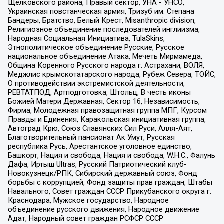
Щелковского района, Правый сектор, УНА - УНСО,
Украинская повстанческая армия, Тризуб им. Степана
Бандеры, Братство, Белый Крест, Misanthropic division,
Религиозное объединение последователей инглиизма,
Народная Социальная Инициатива, TulaSkins,
Этнополитическое объединение Русские, Русское
национальное объединение Атака, Мечеть Мирмамеда,
Община Коренного Русского народа г. Астрахани, ВОЛЯ,
Меджлис крымскотатарского народа, Рубеж Севера, ТОЙС,
О противодействии экстремистской деятельности,
РЕВТАТПОД, Артподготовка, Штольц, В честь иконы
Божией Матери Державная, Сектор 16, Независимость,
Фирма, Молодежная правозащитная группа МПГ, Курсом
Правды и Единения, Каракольская инициативная группа,
Автоград Крю, Союз Славянских Сил Руси, Алля-Аят,
Благотворительный пансионат Ак Умут, Русская
республика Русь, Арестантское уголовное единство,
Башкорт, Нация и свобода, Нация и свобода, W.H.С., Фалунь
Дафа, Иртыш Ultras, Русский Патриотический клуб-
Новокузнецк/РПК, Сибирский державный союз, Фонд
борьбы с коррупцией, Фонд защиты прав граждан, Штабы
Навального, Совет граждан СССР Прикубанского округа г.
Краснодара, Мужское государство, Народное
объединение русского движения, Народное движение
Адат, Народный совет граждан РСФСР СССР