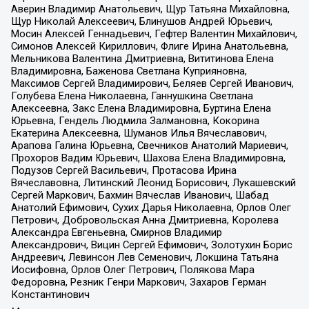
Аверин Владимир Анатольевич, Щур Татьяна Михайловна,
Щур Николай Алексеевич, Блинушов Андрей Юрьевич,
Мосин Алексей Геннадьевич, Гефтер Валентин Михайлович,
Симонов Алексей Кириллович, Флиге Ирина Анатольевна,
Мельникова Валентина Дмитриевна, Вититинова Елена
Владимировна, Баженова Светлана Куприяновна,
Максимов Сергей Владимирович, Беляев Сергей Иванович,
Голубева Елена Николаевна, Ганнушкина Светлана
Алексеевна, Закс Елена Владимировна, Буртина Елена
Юрьевна, Гендель Людмила Залмановна, Кокорина
Екатерина Алексеевна, Шуманов Илья Вячеславович,
Арапова Галина Юрьевна, Свечников Анатолий Мариевич,
Прохоров Вадим Юрьевич, Шахова Елена Владимировна,
Подузов Сергей Васильевич, Протасова Ирина
Вячеславовна, Литинский Леонид Борисович, Лукашевский
Сергей Маркович, Бахмин Вячеслав Иванович, Шабад
Анатолий Ефимович, Сухих Дарья Николаевна, Орлов Олег
Петрович, Добровольская Анна Дмитриевна, Королева
Александра Евгеньевна, Смирнов Владимир
Александрович, Вицин Сергей Ефимович, Золотухин Борис
Андреевич, Левинсон Лев Семенович, Локшина Татьяна
Иосифовна, Орлов Олег Петрович, Полякова Мара
Федоровна, Резник Генри Маркович, Захаров Герман
Константинович