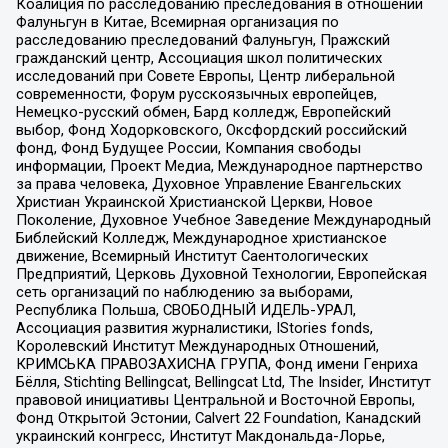
Коалиция по расследованию преследования в отношении
Фалуньгун в Китае, Всемирная организация по
расследованию преследований Фалуньгун, Пражский
гражданский центр, Ассоциация школ политических
исследований при Совете Европы, Центр либеральной
современности, Форум русскоязычных европейцев,
Немецко-русский обмен, Бард колледж, Европейский
выбор, Фонд Ходорковского, Оксфордский российский
фонд, Фонд Будущее России, Компания свободы
информации, Проект Медиа, Международное партнерство
за права человека, Духовное Управление Евангельских
Христиан Украинской Христианской Церкви, Новое
Поколение, Духовное Учебное Заведение Международный
Библейский Колледж, Международное христианское
движение, Всемирный Институт Саентологических
Предприятий, Церковь Духовной Технологии, Европейская
сеть организаций по наблюдению за выборами,
Республика Польша, СВОБОДНЫЙ ИДЕЛЬ-УРАЛ,
Ассоциация развития журналистики, IStories fonds,
Королевский Институт Международных Отношений,
КРИМСЬКА ПРАВОЗАХИСНА ГРУПА, Фонд имени Генриха
Бёлля, Stichting Bellingcat, Bellingcat Ltd, The Insider, Институт
правовой инициативы Центральной и Восточной Европы,
Фонд Открытой Эстонии, Calvert 22 Foundation, Канадский
украинский конгресс, Институт Макдональда-Лорье,