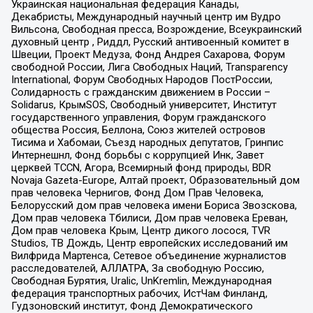
Украинская национальная федерация Канады,
Декабристы, Международный научный центр им Вудро
Вильсона, Свободная пресса, Возрождение, Всеукраинский
духовный центр , Риддл, Русский антивоенный комитет в
Швеции, Проект Медуза, Фонд Андрея Сахарова, Форум
свободной России, Лига Свободных Наций, Transparеncy
International, Форум Свободных Народов ПостРоссии,
Солидарность с гражданским движением в России –
Solidarus, КрымSOS, Свободный университет, Институт
государственного управления, Форум гражданского
общества Россия, Беллона, Союз жителей островов
Тисима и Хабомаи, Съезд народных депутатов, Гринпис
Интернешнл, Фонд борьбы с коррупцией Инк, Завет
церквей TCCN, Агора, Всемирный фонд природы, BDR
Novaja Gazeta-Europe, Алтай проект, Образовательный дом
прав человека Чернигов, Фонд Дом Прав Человека,
Белорусский дом прав человека имени Бориса Звозскова,
Дом прав человека Тбилиси, Дом прав человека Ереван,
Дом прав человека Крым, Центр дикого лосося, TVR
Studios, ТВ Дождь, Центр европейских исследований им
Вилфрида Мартенса, Сетевое объединение журналистов
расследователей, АЛЛАТРА, За свободную Россию,
Свободная Бурятия, Uralic, UnKremlin, Международная
федерация транспортных рабочих, ИстЧам Финланд,
Гудзоновский институт, Фонд Демократического