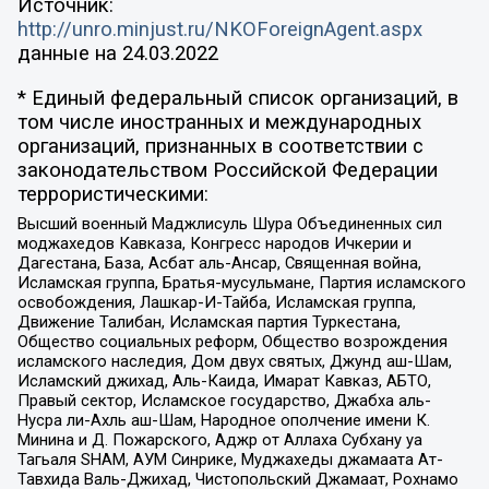
Источник:
http://unro.minjust.ru/NKOForeignAgent.aspx
данные на
24.03.2022
* Единый федеральный список организаций, в
том числе иностранных и международных
организаций, признанных в соответствии с
законодательством Российской Федерации
террористическими:
Высший военный Маджлисуль Шура Объединенных сил
моджахедов Кавказа, Конгресс народов Ичкерии и
Дагестана, База, Асбат аль-Ансар, Священная война,
Исламская группа, Братья-мусульмане, Партия исламского
освобождения, Лашкар-И-Тайба, Исламская группа,
Движение Талибан, Исламская партия Туркестана,
Общество социальных реформ, Общество возрождения
исламского наследия, Дом двух святых, Джунд аш-Шам,
Исламский джихад, Аль-Каида, Имарат Кавказ, АБТО,
Правый сектор, Исламское государство, Джабха аль-
Нусра ли-Ахль аш-Шам, Народное ополчение имени К.
Минина и Д. Пожарского, Аджр от Аллаха Субхану уа
Тагьаля SHAM, АУМ Синрике, Муджахеды джамаата Ат-
Тавхида Валь-Джихад, Чистопольский Джамаат, Рохнамо