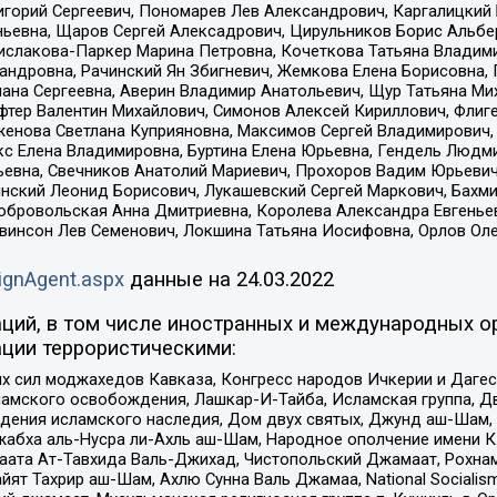
горий Сергеевич, Пономарев Лев Александрович, Каргалицкий 
ньевна, Щаров Сергей Алексадрович, Цирульников Борис Альбер
ислакова-Паркер Марина Петровна, Кочеткова Татьяна Владими
сандровна, Рачинский Ян Збигневич, Жемкова Елена Борисовна,
лана Сергеевна, Аверин Владимир Анатольевич, Щур Татьяна М
фтер Валентин Михайлович, Симонов Алексей Кириллович, Флиг
женова Светлана Куприяновна, Максимов Сергей Владимирович, 
кс Елена Владимировна, Буртина Елена Юрьевна, Гендель Людм
евна, Свечников Анатолий Мариевич, Прохоров Вадим Юрьевич
инский Леонид Борисович, Лукашевский Сергей Маркович, Бахм
Добровольская Анна Дмитриевна, Королева Александра Евгенье
евинсон Лев Семенович, Локшина Татьяна Иосифовна, Орлов Ол
ignAgent.aspx
данные на
24.03.2022
ций, в том числе иностранных и международных ор
ции террористическими:
ил моджахедов Кавказа, Конгресс народов Ичкерии и Дагеста
ламского освобождения, Лашкар-И-Тайба, Исламская группа, Дв
ения исламского наследия, Дом двух святых, Джунд аш-Шам, 
жабха аль-Нусра ли-Ахль аш-Шам, Народное ополчение имени К.
ата Ат-Тавхида Валь-Джихад, Чистопольский Джамаат, Рохнам
ят Тахрир аш-Шам, Ахлю Сунна Валь Джамаа, National Socialism