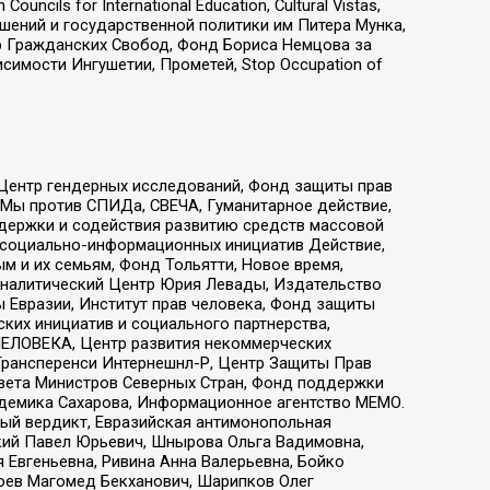
ls for International Education, Cultural Vistas,
ошений и государственной политики им Питера Мунка,
 Гражданских Свобод, Фонд Бориса Немцова за
имости Ингушетии, Прометей, Stop Occupation of
 Центр гендерных исследований, Фонд защиты прав
 Мы против СПИДа, СВЕЧА, Гуманитарное действие,
ддержки и содействия развитию средств массовой
р социально-информационных инициатив Действие,
 и их семьям, Фонд Тольятти, Новое время,
, Аналитический Центр Юрия Левады, Издательство
 Евразии, Институт прав человека, Фонд защиты
ких инициатив и социального партнерства,
ЕЛОВЕКА, Центр развития некоммерческих
 Трансперенси Интернешнл-Р, Центр Защиты Прав
овета Министров Северных Стран, Фонд поддержки
адемика Сахарова, Информационное агентство МЕМО.
ый вердикт, Евразийская антимонопольная
кий Павел Юрьевич, Шнырова Ольга Вадимовна,
 Евгеньевна, Ривина Анна Валерьевна, Бойко
хоев Магомед Бекханович, Шарипков Олег