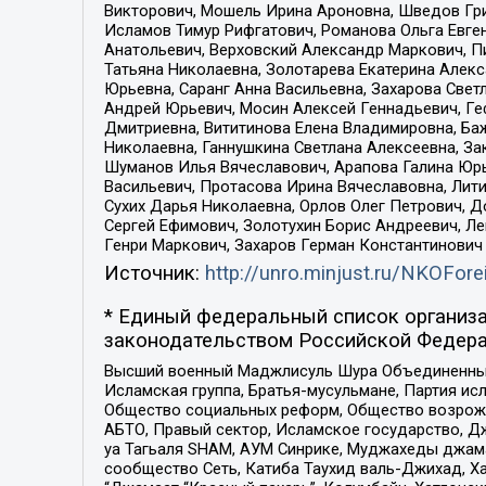
Викторович, Мошель Ирина Ароновна, Шведов Гри
Исламов Тимур Рифгатович, Романова Ольга Евге
Анатольевич, Верховский Александр Маркович, П
Татьяна Николаевна, Золотарева Екатерина Алек
Юрьевна, Саранг Анна Васильевна, Захарова Свет
Андрей Юрьевич, Мосин Алексей Геннадьевич, Ге
Дмитриевна, Вититинова Елена Владимировна, Ба
Николаевна, Ганнушкина Светлана Алексеевна, За
Шуманов Илья Вячеславович, Арапова Галина Юрь
Васильевич, Протасова Ирина Вячеславовна, Лит
Сухих Дарья Николаевна, Орлов Олег Петрович, 
Сергей Ефимович, Золотухин Борис Андреевич, Л
Генри Маркович, Захаров Герман Константинович
Источник:
http://unro.minjust.ru/NKOFore
* Единый федеральный список организа
законодательством Российской Федера
Высший военный Маджлисуль Шура Объединенных с
Исламская группа, Братья-мусульмане, Партия ис
Общество социальных реформ, Общество возрожд
АБТО, Правый сектор, Исламское государство, Д
уа Тагьаля SHAM, АУМ Синрике, Муджахеды джама
сообщество Сеть, Катиба Таухид валь-Джихад, Хай