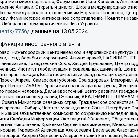
и и миротворчества, Форум имени Льва Копелева, American Counci
ое движение Антальи, Открытый диалог, Школа международных отн
Школа международных отношений им Нормана Патерсона, Центр
ду, Феминистское антивоенное сопротивление, Комитет независ
а, Либерально-демократическая Лига Украины
uments/7756/
данные на
13.05.2024
функции иностранного агента:
раво, Нижегородский центр немецкой и европейской культуры,
тики, Фонд борьбы с коррупцией, Альянс врачей, НАСИЛИЮ.НЕТ,
я инициатива, Гражданский Союз, Хасдей Ерушалаим, Центр по
юченных, Институт глобализации и социальных движений, Цент
ты прав граждан, Благотворительный фонд помощи осужденным
а, Проект Апрель, Самарская губерния, Эра здоровья, Мемориал
ера, Центр СИБАЛЬТ, Уральская правозащитная группа, Женщины
по правам человека, Дальневосточный центр развития гражданс
ологических исследований, Сутяжник, АКАДЕМИЯ ПО ПРАВАМ Ч
е Совета Министров северных стран, Гражданское содействие,
я прессы - Сибирь, Частное учреждение в Санкт-Петербурге С
 и Закон, Общественная комиссия по сохранению наследия ак
звития Свободы Информации, Экозащита!-Женсовет, Общественн
Регина Николаевна, Кривенко Сергей Владимирович, Милославс
совна, Туровский Александр Алексеевич, Васильева Анастасия
Пивоваров Андрей Сергеевич, Аверин Виталий Евгеньевич, Бара