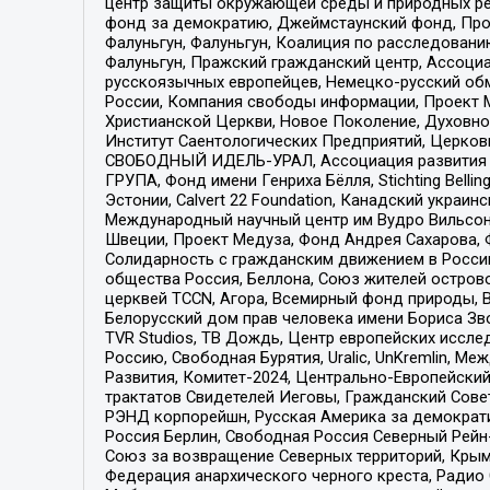
центр защиты окружающей среды и природных ресу
фонд за демократию, Джеймстаунский фонд, Прож
Фалуньгун, Фалуньгун, Коалиция по расследован
Фалуньгун, Пражский гражданский центр, Ассоци
русскоязычных европейцев, Немецко-русский об
России, Компания свободы информации, Проект М
Христианской Церкви, Новое Поколение, Духовн
Институт Саентологических Предприятий, Церков
СВОБОДНЫЙ ИДЕЛЬ-УРАЛ, Ассоциация развития ж
ГРУПА, Фонд имени Генриха Бёлля, Stichting Bellin
Эстонии, Calvert 22 Foundation, Канадский укра
Международный научный центр им Вудро Вильсона
Швеции, Проект Медуза, Фонд Андрея Сахарова, Ф
Солидарность с гражданским движением в России 
общества Россия, Беллона, Союз жителей острово
церквей TCCN, Агора, Всемирный фонд природы, B
Белорусский дом прав человека имени Бориса Зво
TVR Studios, ТВ Дождь, Центр европейских иссл
Россию, Свободная Бурятия, Uralic, UnKremlin, 
Развития, Комитет-2024, Центрально-Европейски
трактатов Свидетелей Иеговы, Гражданский Совет
РЭНД корпорейшн, Русская Америка за демократи
Россия Берлин, Свободная Россия Северный Рейн-В
Союз за возвращение Северных территорий, Крымско
Федерация анархического черного креста, Радио