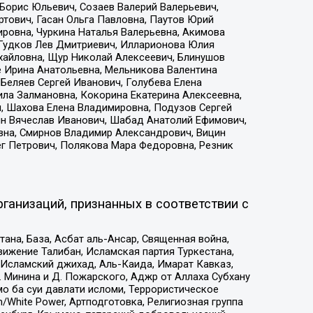
Борис Юльевич, Созаев Валерий Валерьевич,
тович, Гасан Ольга Павловна, Паутов Юрий
ровна, Чуркина Наталья Валерьевна, Акимова
 Гудков Лев Дмитриевич, Илларионова Юлия
ихайловна, Щур Николай Алексеевич, Блинушов
е Ирина Анатольевна, Мельникова Валентина
Беляев Сергей Иванович, Голубева Елена
ила Залмановна, Кокорина Екатерина Алексеевна,
, Шахова Елена Владимировна, Подузов Сергей
ин Вячеслав Иванович, Шабад Анатолий Ефимович,
вна, Смирнов Владимир Александрович, Вицин
ег Петрович, Полякова Мара Федоровна, Резник
ганизаций, признанных в соответствии с
на, База, Асбат аль-Ансар, Священная война,
ижение Талибан, Исламская партия Туркестана,
Исламский джихад, Аль-Каида, Имарат Кавказ,
 Минина и Д. Пожарского, Аджр от Аллаха Субхану
о ба суи давлати исломи, Террористическое
/White Power, Артподготовка, Религиозная группа