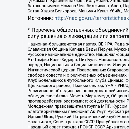
“Джамаат “Красный пахарь”, Колумбайн, Хатлонск
батальон имени Номана Челебиджихана, Азов, Па
Батал-Хаджи Белхороев, Маньяки Культ Убийц, М
Источник:
http://nac.gov.ru/terroristichesk
* Перечень общественных объединений 
силу решение о ликвидации или запрете
Национал-большевистская партия, ВЕК РА, Рада 
Славянская Община Капища Веды Перуна, Мужская
Русское национальное единство, Национал-социа
Ат-Такфир Валь-Хиджра, Пит Буль, Национал-соц
народа, Национальная Социалистическая Инициат
Инглистической церкви Православных Староверов
свободе совести и о религиозных объединениях,
Клуб Болельщиков Футбольного Клуба Динамо, Фа
Щелковского района, Правый сектор, УНА - УНСО, У
Религиозное объединение последователей инглии
объединение Атака, Мечеть Мирмамеда, Община К
противодействии экстремистской деятельности, 
Молодежная правозащитная группа МПГ, Курсом П
Благотворительный пансионат Ак Умут, Русская ре
Иртыш Ultras, Русский Патриотический клуб-Нов
Навального, Совет граждан СССР Прикубанского 
Народный совет граждан РСФСР СССР Архангельск