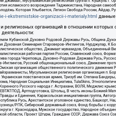
ий джамаат, Мусульманская религиозная группа п. Кушкуль г. 
ртия исламского возрождения Таджикистана, Народная самооб
олодёжь Которая Улыбается, Легион Свобода России, Айдар, Р
ie-i-ekstremistskie-organizacii-i-materialy.html
данные
и религиозных организаций в отношении которых 
 деятельности:
земли Кубанской Духовно Родовой Державы Русь, Община Духо
 Духовная Семинария Староверов-Инглингов, Нурджулар, К Бо
листическое общество, Джамаат мувахидов, Объединенный Вил
иалистическая рабочая партия России, Славянский союз, Форма
ива города Череповца, Духовно-Родовая Держава Русь, Русск
-Инглингов, Русский общенациональный союз, Движение против
 Омская организация общественного политического движения Р
йзрахманисты, Мусульманская религиозная организация п. Бо
краинская повстанческая армия, Тризуб им. Степана Бандеры, Бр
зма, Народная Социальная Инициатива, TulaSkins, Этнополитич
оренного Русского народа г. Астрахани, ВОЛЯ, Меджлис крымс
РЕВТАТПОД, Артподготовка, Штольц, В честь иконы Божией Мате
равды и Единения, Каракольская инициативная группа, Автогра
спублика Русь, Арестантское уголовное единство, Башкорт, Наци
окузнецк/РПК, Сибирский державный союз, Фонд борьбы с кор
округа г. Краснодара, Мужское государство, Народное объедин
ой области, Проект Штурм, Граждане СССР, Держава Союз Сов