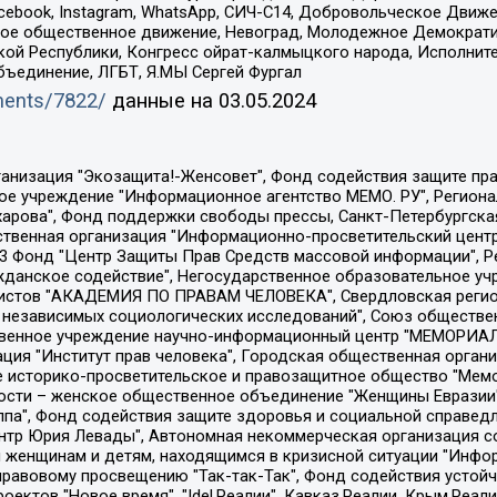
Facebook, Instagram, WhatsApp, СИЧ-С14, Добровольческое Движ
ское общественное движение, Невоград, Молодежное Демократ
ой Республики, Конгресс ойрат-калмыцкого народа, Исполнит
бъединение, ЛГБТ, Я.МЫ Сергей Фургал
uments/7822/
данные на
03.05.2024
Общество с ограниченной ответственностью "Радио Свободная Европа/Радио Свобода", Чешское информационное агентство "MEDIUM-ORIENT", Красноярская региональная общественная организация "Мы против СПИДа", Камалягин Денис Николаевич, Маркелов Сергей Евгеньевич, Пономарев Лев Александрович, Савицкая Людмила Алексеевна, Автономная некоммерческая организация "Центр по работе с проблемой насилия "НАСИЛИЮ.НЕТ", Межрегиональный профессиональный союз работников здравоохранения "Альянс врачей", Юридическое лицо, зарегистрированное в Латвийской Республике, SIA "Medusa Project" (регистрационный номер 40103797863, дата регистрации 10.06.2014), Некоммерческая организация "Фонд по борьбе с коррупцией", Автономная некоммерческая организация "Институт права и публичной политики", Баданин Роман Сергеевич, Гликин Максим Александрович, Железнова Мария Михайловна, Лукьянова Юлия Сергеевна, Маетная Елизавета Витальевна, Маняхин Петр Борисович, Чуракова Ольга Владимировна, Ярош Юлия Петровна, Юридическое лицо "The Insider SIA", зарегистрированное в Риге, Латвийская Республика (дата регистрации 26.06.2015), являющееся администратором доменного имени интернет-издания "The Insider SIA", https://theins.ru, Постернак Алексей Евгеньевич, Рубин Михаил Аркадьевич, Анин Роман Александрович, Юридическое лицо Istories fonds, зарегистрированное в Латвийской Республике (регистрационный номер 50008295751, дата регистрации 24.02.2020), Великовский Дмитрий Александрович, Долинина Ирина Николаевна, Мароховская Алеся Алексеевна, Шлейнов Роман Юрьевич, Шмагун Олеся Валентиновна, Общество с ограниченной ответственностью "Альтаир 2021", Общество с ограниченной ответственностью "Вега 2021", Общество с ограниченной ответственностью "Главный редактор 2021", Общество с ограниченной ответственностью "Ромашки монолит", Важенков Артем Валерьевич, Ивановская областная общественная организация "Центр гендерных исследований", Гурман Юрий Альбертович, Медиапроект "ОВД-Инфо", Егоров Владимир Владимирович, Жилинский Владимир Александрович, Общество с ограниченной ответственностью "ЗП", Иванова София Юрьевна, Карезина Инна Павловна, Кильтау Екатерина Викторовна, Петров Алексей Викторович, Пискунов Сергей Евгеньевич, Смирнов Сергей Сергеевич, Тихонов Михаил Сергеевич, Общество с ограниченной ответственностью "ЖУРНАЛИСТ-ИНОСТРАННЫЙ АГЕНТ", Арапова Галина Юрьевна, Вольтская Татьяна Анатольевна, Американская компания "Mason G.E.S. Anonymous Foundation" (США), являющаяся владельцем интернет-издания https://mnews.world/, Компания "Stichting Bellingcat", зарегистрированная в Нидерландах (дата регистрации 11.07.2018), Захаров Андрей Вячеславович, Клепиковская Екатерина Дмитриевна, Общество с ограниченной ответственностью "МЕМО", Перл Роман Александрович, Симонов Евгений Алексеевич, Соловьева Елена Анатольевна, Сотников Даниил Владимирович, Сурначева Елизавета Дмитриевна, Автономная некоммерческая организация по защите прав человека и информированию населения "Якутия – Наше Мнение", Общество с ограниченной ответственностью "Москоу диджитал медиа", с 26.01.2023 Общество с ограниченной ответственностью "Чайка Белые сады", Ветошкина Валерия Валерьевна, Заговора Максим Александрович, Межрегиональное общественное движение "Российская ЛГБТ - сеть", Оленичев Максим Владимирович, Павлов Иван Юрьевич, Скворцова Елена Сергеевна, Общество с ограниченной ответственностью "Как бы инагент", Кочетков Игорь Викторович, Общество с ограниченной ответственностью "Честные выборы", Еланчик Олег Александрович, Общество с ограниченной ответственностью "Нобелевский призыв", Гималова Регина Эмилевна, Григорьев Андрей Валерьевич, Григорьева Алина Александровна, Ассоциация по содействию защите прав призывников, альтернативнослужащих и военнослужащих "Правозащитная группа "Гражданин.Армия.Право", Хисамова Регина Фаритовна, Автономная некоммерческая организация по реализа