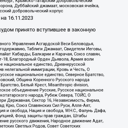
Оренбург, Крымско-татарский добровольческий
орона, Дуббайский джамаат, московская ячейка,
усский добровольческий корпус
 на
16.11.2023
судом принято вступившее в законную
вного Управления Асгардской Веси Беловодья,
годержавию, Таблиги Джамаат, Свидетели Иеговы,
айат Кабарды, Балкарии и Карачая, Союз славян,
т-18, Благородный Орден Дьявола, Армия воли
ое национальное единство, Древнерусской
 нелегальной иммиграции, Кровь и Честь, О
усское национальное единство, Северное Братство,
ровский, Община Коренного Русского народа
атство, Белый Крест, Misanthropic division,
еское объединение Русские, Русское национальное
котатарского народа, Рубеж Севера, ТОЙС, О
ри Державная, Сектор 16, Независимость, Фирма,
д Крю, Союз Славянских Сил Руси, Алля-Аят,
я и свобода, Нация и свобода, W.H.С., Фалунь Дафа,
рупцией, Фонд защиты прав граждан, Штабы
ение русского движения, Народное движение Адат,
етских Светлых Родов, Совет Советских