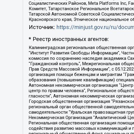
Социалистических Районов, Meta Platforms Inc, 
Комитет, Татарстанское Региональное Всетатар
Татарской Автономной Советской Социалистическ
Красноярского края, Этническое национальное о
Источник:
https://minjust.gov.ru/ru/doc
* Реестр иностранных агентов:
Калининградская региональная общественная организация "Экозащита!-Женсовет", Фонд содействия защите прав и свобод граждан "Общественный вердикт", Фонд "Институт Развития Свободы Информации", Частное учреждение "Информационное агентство МЕМО. РУ", Региональная общественная организация "Общественная комиссия по сохранению наследия академика Сахарова", Фонд поддержки свободы прессы, Санкт-Петербургская общественная правозащитная организация "Гражданский контроль", Межрегиональная общественная организация "Информационно-просветительский центр "Мемориал", Региональный Фонд "Центр Защиты Прав Средств Массовой Информации", с 05.12.2023 Фонд "Центр Защиты Прав Средств массовой информации", Региональная общественная благотворительная организация помощи беженцам и мигрантам "Гражданское содействие", Негосударственное образовательное учреждение дополнительного профессионального образования (повышение квалификации) специалистов "АКАДЕМИЯ ПО ПРАВАМ ЧЕЛОВЕКА", Свердловская региональная общественная организация "Сутяжник", Автономная некоммерческая организация "Центр независимых социологических исследований", Союз общественных объединений "Российский исследовательский центр по правам человека", Региональное общественное учреждение научно-информационный центр "МЕМОРИАЛ", Некоммерческая организация "Фонд защиты гласности", Автономная некоммерческая организация "Институт прав человека", Городская общественная организация "Екатеринбургское общество "МЕМОРИАЛ", Городская общественная организация "Рязанское историко-просветительское и правозащитное общество "Мемориал" (Рязанский Мемориал), Челябинский региональный орган общественной самодеятельности – женское общественное объединение "Женщины Евразии", Челябинский региональный орган общественной самодеятельности "Уральская правозащитная группа", Фонд содействия защите здоровья и социальной справедливости имени Андрея Рылькова, Автономная Некоммерческая Организация "Аналитический Центр Юрия Левады", Автономная некоммерческая организация социальной поддержки населения "Проект Апрель", Региональная общественная организация помощи женщинам и детям, находящимся в кризисной ситуации "Информационно-методический центр "Анна", Фонд содействия развитию массовых коммуникаций и правовому просвещению "Так-так-Так", Фонд содействия устойчивому развитию "Серебряная тайга", Свердловский региональный общественный фонд социальных проектов "Новое время", "Idel.Реалии", Кавказ.Реалии, Крым.Реалии, Телеканал Настоящее Время, Татаро-башкирская служба Радио Свобода (Azatliq Radiosi), Радио Свободная Европа/Радио Свобода (PCE/PC), "Сибирь.Реалии", "Фактограф", Благотворительный фонд помощи осужденным и их семьям, Автономная некоммерческая организация "Институт глобализации и социальных движений", Фонд "В защиту прав заключенных", Частное учреждение "Центр поддержки и содействия развитию средств массовой информации", Пензенский региональный общественный благотворительный фонд "Гражданский союз", "Север.Реалии", Некоммерческая организация Фонд "Правовая инициатива", 