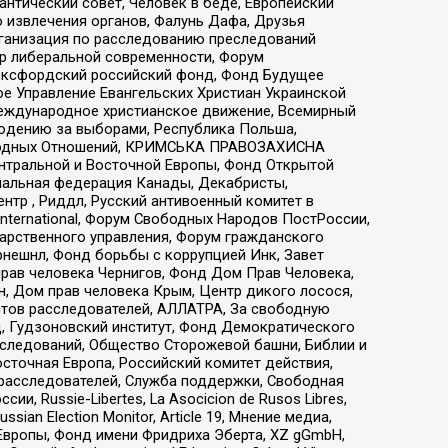
нтический совет, Человек в беде, Европейский
 извлечения органов, Фалунь Дафа, Друзья
рганизация по расследованию преследований
тр либеральной современности, Форум
 Оксфордский российский фонд, Фонд Будущее
е Управление Евангельских Христиан Украинской
еждународное христианское движение, Всемирный
людению за выборами, Республика Польша,
народных Отношений, КРИМСЬКА ПРАВОЗАХИСНА
ы Центральной и Восточной Европы, Фонд Открытой
иональная федерация Канады, Декабристы,
тр , Риддл, Русский антивоенный комитет в
nternational, Форум Свободных Народов ПостРоссии,
дарственного управления, Форум гражданского
рнешнл, Фонд борьбы с коррупцией Инк, Завет
прав человека Чернигов, Фонд Дом Прав Человека,
н, Дом прав человека Крым, Центр дикого лосося,
стов расследователей, АЛЛАТРА, За свободную
д, Гудзоновский институт, Фонд Демократического
сследований, Общество Сторожевой башни, Библии и
сточная Европа, Российский комитет действия,
-расследователей, Служба поддержки, Свободная
 Russie-Libertes, La Asocicion de Rusos Libres,
an Election Monitor, Article 19, Мнение медиа,
Европы, Фонд имени Фридриха Эберта, XZ gGmbH,