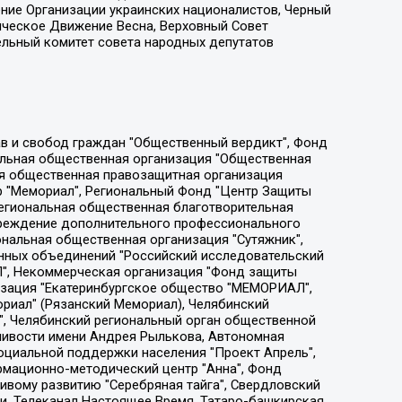
ение Организации украинских националистов, Черный
ическое Движение Весна, Верховный Совет
ельный комитет совета народных депутатов
ции социально-правовых программ "Лилит", Дальневосточное общественное движение "Маяк", Санкт-Петербургская ЛГБТ-инициативная группа "Выход", Инициативная группа ЛГБТ+ "Реверс", Алексеев Андрей Викторович, Бекбулатова Таисия Львовна, Беляев Иван Михайлович, Владыкина Елена Сергеевна, Гельман Марат Александрович, Никульшина Вероника Юрьевна, Толоконникова Надежда Андреевна, Шендерович Виктор Анатольевич, Общество с ограниченной ответственностью "Данное сообщение", Общество с ограниченной ответственностью Издательский дом "Новая глава", Айнбиндер Александра Александровна, Московский комьюнити-центр для ЛГБТ+инициатив, Благотворительный фонд развития филантропии, Deutsche Welle (Германия, Kurt-Schumacher-Strasse 3, 53113 Bonn), Борзунова Мария Михайловна, Воробьев Виктор Викторович, Голубева Анна Львовна, Константинова Алла Михайловна, Малкова Ирина Владимировна, Мурадов Мурад Абдулгалимович, Осетинская Елизавета Николаевна, Понасенков Евгений Николаевич, Ганапольский Матвей Юрьевич, Киселев Евгений Алексеевич, Борухович Ирина Григорьевна, Дремин Иван Тимофеевич, Дубровский Дмитрий Викторович, Красноярская региональная общественная организация поддержки и развития альтернативных образовательных технологий и межкультурных коммуникаций "ИНТЕРРА", Маяковская Екатерина Алексеевна, Фейгин Марк Захарович, Филимонов Андрей Викторович, Дзугкоева Регина Николаевна, Доброхотов Роман Александрович, Дудь Юрий Александрович, Елкин Сергей Владимирович, Кругликов Кирилл Игоревич, Сабунаева Мария Леонидовна, Семенов Алексей Владимирович, Шаинян Карен Багратович, Шульман Екатерина Михайловна, Асафьев Артур Валерьевич, Вахштайн Виктор Семенович, Венедиктов Алексей Алексеевич, Лушникова Екатерина Евгеньевна, Волков Леонид Михайлович, Невзоров Александр Глебович, Пархоменко Сергей Борисович, Сироткин Ярослав Николаевич, Кара-Мурза Владимир Владимирович, Баранова Наталья Владимировна, Гозман Леонид Яковлевич, Кагарлицкий Борис Юльевич, Климарев Михаил Валерьевич, Милов Владимир Станиславович, Автономная некоммерческая организация Краснодарский центр современного искусства "Типография", Моргенштерн Алишер Тагирович, Соболь Любовь Эдуардовна, Общество с ограниченной ответственностью "ЛИЗА НОРМ", Каспаров Гарри Кимович, Ходорковский Михаил Борисович, Общество с ограниченной ответственностью "Апрельские тезисы", Данилович Ирина Брониславовна, Кашин Олег Владимирович, Петров Николай Владимирович, Пивоваров Алексей Владимирович, Соколов Михаил Владимирович, Цветкова Юлия Владимировна, Чичваркин Евгений Александрович, Комитет против пыток/Команда против пыток, Общество с ограниченной ответственностью "Первый научный", Общество с ограниченной ответственностью "Вертолет и ко", Белоцерковская Вероника Борисовна, Кац Максим Евгеньевич, Лазарева Татьяна Юрьевна, Шаведдинов Руслан Табризович, Яшин Илья Валерьевич, Общество с ограниченной ответственностью "Иноагент ААВ", Алешковский Дмитрий Петрович, Альбац Евгения Марковна, Быков Дмитрий Львович, Галямина Юлия Евгеньевна, Лойко Сергей Леонидович, Мартынов Кирилл Константинович, Медведев Сергей Александрович, Крашенинников Федор Геннадиевич, Гордеева Катерина Вл