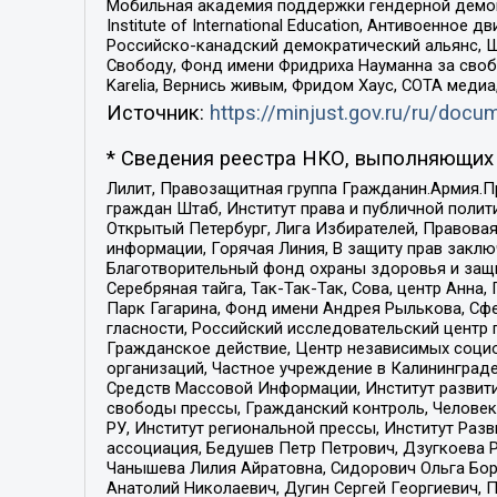
Мобильная академия поддержки гендерной демократи
Institute of International Education, Антивоенн
Российско-канадский демократический альянс, 
Свободу, Фонд имени Фридриха Науманна за свобо
Karelia, Вернись живым, Фридом Хаус, СОТА меди
Источник:
https://minjust.gov.ru/ru/doc
* Сведения реестра НКО, выполняющих 
Лилит, Правозащитная группа Гражданин.Армия.П
граждан Штаб, Институт права и публичной поли
Открытый Петербург, Лига Избирателей, Правова
информации, Горячая Линия, В защиту прав закл
Благотворительный фонд охраны здоровья и защи
Серебряная тайга, Так-Так-Так, Сова, центр Анн
Парк Гагарина, Фонд имени Андрея Рылькова, Сф
гласности, Российский исследовательский центр 
Гражданское действие, Центр независимых соци
организаций, Частное учреждение в Калининград
Средств Массовой Информации, Институт развити
свободы прессы, Гражданский контроль, Человек
РУ, Институт региональной прессы, Институт Ра
ассоциация, Бедушев Петр Петрович, Дзугкоева 
Чанышева Лилия Айратовна, Сидорович Ольга Бори
Анатолий Николаевич, Дугин Сергей Георгиевич, 