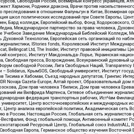
рсов, Свободная Россия, Всемирный конгресс украинцев, Атла
ект Хармони, Родники дракона, Врачи против насильственного
ию преследования в отношении Фалуньгун в Китае, Всемирная о
ация школ политических исследований при Совете Европы, Цен
мен, Бард колледж, Европейский выбор, Фонд Ходорковского,
едиа, Международное партнерство за права человека, Духовно
ое Учебное Заведение Международный Библейский Колледж, М
ь Духовной Технологии, Европейская сеть организаций по наб
урналистики, IStories fonds, Королевский Институт Между
gcat, Bellingcat Ltd, The Insider, Институт правовой инициатив
инский конгресс, Институт Макдональда-Лорье, Украинская нац
, Свободная пресса, Возрождение, Всеукраинский духовный цен
орум свободной России, Лига Свободных Наций, Transparеncy I
– Solidarus, КрымSOS, Свободный университет, Институт госу
в Тисима и Хабомаи, Съезд народных депутатов, Гринпис Инте
DR Novaja Gazeta-Europe, Алтай проект, Образовательный дом 
зскова, Дом прав человека Тбилиси, Дом прав человека Ерева
едований им Вилфрида Мартенса, Сетевое объединение журнали
Международная федерация транспортных рабочих, ИстЧам Финлан
й университет, Центр восточноевропейских и международных и
, Центр анализа европейской политики, Академическая сеть Во
ю в России, Настоящая Россия, Глобальная сеть журналистов
естфалия, Фонд глобальной помощи, Антивоенный комитет России,
татарский Ресурсный Центр, Глобальный союз IndustriALL, Russi
 Свободная Европа, Германское общество изучения Восточной 