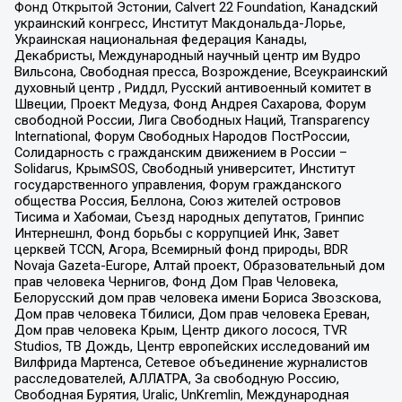
Фонд Открытой Эстонии, Calvert 22 Foundation, Канадский
украинский конгресс, Институт Макдональда-Лорье,
Украинская национальная федерация Канады,
Декабристы, Международный научный центр им Вудро
Вильсона, Свободная пресса, Возрождение, Всеукраинский
духовный центр , Риддл, Русский антивоенный комитет в
Швеции, Проект Медуза, Фонд Андрея Сахарова, Форум
свободной России, Лига Свободных Наций, Transparеncy
International, Форум Свободных Народов ПостРоссии,
Солидарность с гражданским движением в России –
Solidarus, КрымSOS, Свободный университет, Институт
государственного управления, Форум гражданского
общества Россия, Беллона, Союз жителей островов
Тисима и Хабомаи, Съезд народных депутатов, Гринпис
Интернешнл, Фонд борьбы с коррупцией Инк, Завет
церквей TCCN, Агора, Всемирный фонд природы, BDR
Novaja Gazeta-Europe, Алтай проект, Образовательный дом
прав человека Чернигов, Фонд Дом Прав Человека,
Белорусский дом прав человека имени Бориса Звозскова,
Дом прав человека Тбилиси, Дом прав человека Ереван,
Дом прав человека Крым, Центр дикого лосося, TVR
Studios, ТВ Дождь, Центр европейских исследований им
Вилфрида Мартенса, Сетевое объединение журналистов
расследователей, АЛЛАТРА, За свободную Россию,
Свободная Бурятия, Uralic, UnKremlin, Международная