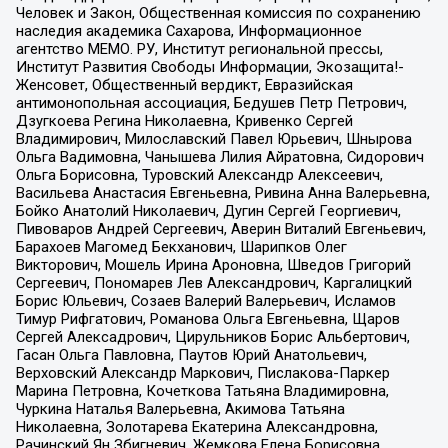
Человек и Закон, Общественная комиссия по сохранению
наследия академика Сахарова, Информационное
агентство МЕМО. РУ, Институт региональной прессы,
Институт Развития Свободы Информации, Экозащита!-
Женсовет, Общественный вердикт, Евразийская
антимонопольная ассоциация, Бедушев Петр Петрович,
Дзугкоева Регина Николаевна, Кривенко Сергей
Владимирович, Милославский Павел Юрьевич, Шнырова
Ольга Вадимовна, Чанышева Лилия Айратовна, Сидорович
Ольга Борисовна, Туровский Александр Алексеевич,
Васильева Анастасия Евгеньевна, Ривина Анна Валерьевна,
Бойко Анатолий Николаевич, Дугин Сергей Георгиевич,
Пивоваров Андрей Сергеевич, Аверин Виталий Евгеньевич,
Барахоев Магомед Бекханович, Шарипков Олег
Викторович, Мошель Ирина Ароновна, Шведов Григорий
Сергеевич, Пономарев Лев Александрович, Каргалицкий
Борис Юльевич, Созаев Валерий Валерьевич, Исламов
Тимур Рифгатович, Романова Ольга Евгеньевна, Щаров
Сергей Алексадрович, Цирульников Борис Альбертович,
Гасан Ольга Павловна, Паутов Юрий Анатольевич,
Верховский Александр Маркович, Пислакова-Паркер
Марина Петровна, Кочеткова Татьяна Владимировна,
Чуркина Наталья Валерьевна, Акимова Татьяна
Николаевна, Золотарева Екатерина Александровна,
Рачинский Ян Збигневич, Жемкова Елена Борисовна,