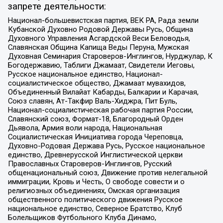
запрете деятельности:
Национал-большевистская партия, ВЕК РА, Рада земли
Кубанской Духовно Родовой Державы Русь, Община
Духовного Управления Асгардской Веси Беловодья,
Славянская Община Капища Веды Перуна, Мужская
Духовная Семинария Староверов-Инглингов, Нурджулар, К
Богодержавию, Таблиги Джамаат, Свидетели Иеговы,
Русское национальное единство, Национал-
социалистическое общество, Джамаат мувахидов,
Объединенный Вилайат Кабарды, Балкарии и Карачая,
Союз славян, Ат-Такфир Валь-Хиджра, Пит Буль,
Национал-социалистическая рабочая партия России,
Славянский союз, Формат-18, Благородный Орден
Дьявола, Армия воли народа, Национальная
Социалистическая Инициатива города Череповца,
Духовно-Родовая Держава Русь, Русское национальное
единство, Древнерусской Инглистической церкви
Православных Староверов-Инглингов, Русский
общенациональный союз, Движение против нелегальной
иммиграции, Кровь и Честь, О свободе совести и о
религиозных объединениях, Омская организация
общественного политического движения Русское
национальное единство, Северное Братство, Клуб
Болельщиков Футбольного Клуба Динамо,