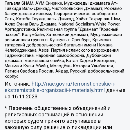
Тагьаля SHAM, АУМ Синрике, Муджахеды джамаата Ат-
Тавхида Валь-Джихад, Чистопольский Джамаат, Рохнамо
ба суи давлати исломи, Террористическое сообщество
Сеть, Катиба Таухид валь-Джихад, Хайят Тахрир аш-Шам,
Ахлю Сунна Валь Джамаа, National Socialism/White Power,
Артподготовка, Религиозная группа “Джамаат “Красный
пахарь”, Колумбайн, Хатлонский джамаат, Мусульманская
религиозная группа п. Кушкуль г. Оренбург, Крымско-
татарский добровольческий батальон имени Номана
Челебиджихана, Азов, Партия исламского возрождения
Таджикистана, Народная самооборона, Дуббайский
джамаат, московская ячейка, Батал-Хаджи Белхороев,
Маньяки Культ Убийц, Молодёжь Которая Улыбается,
Легион Свобода России, Айдар, Русский добровольческий
корпус
Источник:
http://nac.gov.ru/terroristicheskie-i-
ekstremistskie-organizacii-i-materialy.html
данные
на
16.11.2023
* Перечень общественных объединений и
религиозных организаций в отношении
которых судом принято вступившее в
законную силу решение о ликвидации или