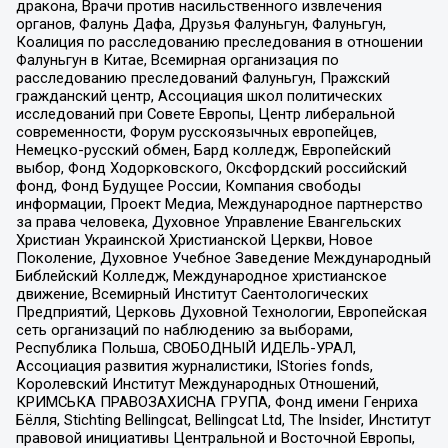
дракона, Врачи против насильственного извлечения
органов, Фалунь Дафа, Друзья Фалуньгун, Фалуньгун,
Коалиция по расследованию преследования в отношении
Фалуньгун в Китае, Всемирная организация по
расследованию преследований Фалуньгун, Пражский
гражданский центр, Ассоциация школ политических
исследований при Совете Европы, Центр либеральной
современности, Форум русскоязычных европейцев,
Немецко-русский обмен, Бард колледж, Европейский
выбор, Фонд Ходорковского, Оксфордский российский
фонд, Фонд Будущее России, Компания свободы
информации, Проект Медиа, Международное партнерство
за права человека, Духовное Управление Евангельских
Христиан Украинской Христианской Церкви, Новое
Поколение, Духовное Учебное Заведение Международный
Библейский Колледж, Международное христианское
движение, Всемирный Институт Саентологических
Предприятий, Церковь Духовной Технологии, Европейская
сеть организаций по наблюдению за выборами,
Республика Польша, СВОБОДНЫЙ ИДЕЛЬ-УРАЛ,
Ассоциация развития журналистики, IStories fonds,
Королевский Институт Международных Отношений,
КРИМСЬКА ПРАВОЗАХИСНА ГРУПА, Фонд имени Генриха
Бёлля, Stichting Bellingcat, Bellingcat Ltd, The Insider, Институт
правовой инициативы Центральной и Восточной Европы,