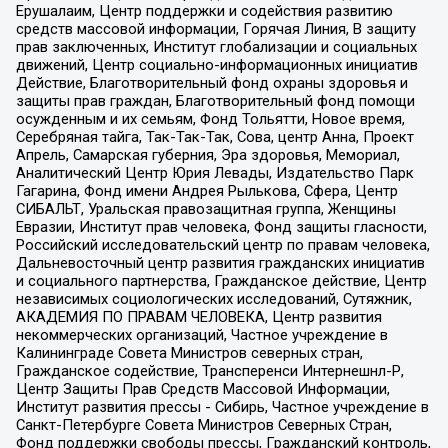
Ерушалаим, Центр поддержки и содействия развитию
средств массовой информации, Горячая Линия, В защиту
прав заключенных, Институт глобализации и социальных
движений, Центр социально-информационных инициатив
Действие, Благотворительный фонд охраны здоровья и
защиты прав граждан, Благотворительный фонд помощи
осужденным и их семьям, Фонд Тольятти, Новое время,
Серебряная тайга, Так-Так-Так, Сова, центр Анна, Проект
Апрель, Самарская губерния, Эра здоровья, Мемориал,
Аналитический Центр Юрия Левады, Издательство Парк
Гагарина, Фонд имени Андрея Рылькова, Сфера, Центр
СИБАЛЬТ, Уральская правозащитная группа, Женщины
Евразии, Институт прав человека, Фонд защиты гласности,
Российский исследовательский центр по правам человека,
Дальневосточный центр развития гражданских инициатив
и социального партнерства, Гражданское действие, Центр
независимых социологических исследований, Сутяжник,
АКАДЕМИЯ ПО ПРАВАМ ЧЕЛОВЕКА, Центр развития
некоммерческих организаций, Частное учреждение в
Калининграде Совета Министров северных стран,
Гражданское содействие, Трансперенси Интернешнл-Р,
Центр Защиты Прав Средств Массовой Информации,
Институт развития прессы - Сибирь, Частное учреждение в
Санкт-Петербурге Совета Министров Северных Стран,
Фонд поддержки свободы прессы, Гражданский контроль,