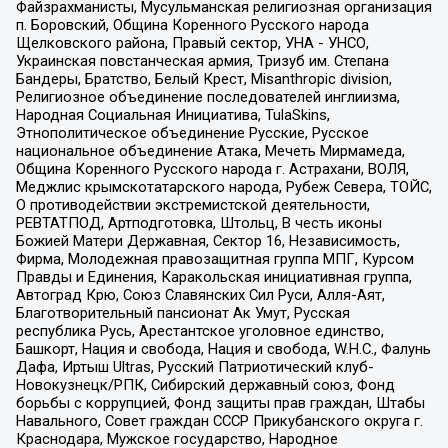
Файзрахманисты, Мусульманская религиозная организация
п. Боровский, Община Коренного Русского народа
Щелковского района, Правый сектор, УНА - УНСО,
Украинская повстанческая армия, Тризуб им. Степана
Бандеры, Братство, Белый Крест, Misanthropic division,
Религиозное объединение последователей инглиизма,
Народная Социальная Инициатива, TulaSkins,
Этнополитическое объединение Русские, Русское
национальное объединение Атака, Мечеть Мирмамеда,
Община Коренного Русского народа г. Астрахани, ВОЛЯ,
Меджлис крымскотатарского народа, Рубеж Севера, ТОЙС,
О противодействии экстремистской деятельности,
РЕВТАТПОД, Артподготовка, Штольц, В честь иконы
Божией Матери Державная, Сектор 16, Независимость,
Фирма, Молодежная правозащитная группа МПГ, Курсом
Правды и Единения, Каракольская инициативная группа,
Автоград Крю, Союз Славянских Сил Руси, Алля-Аят,
Благотворительный пансионат Ак Умут, Русская
республика Русь, Арестантское уголовное единство,
Башкорт, Нация и свобода, Нация и свобода, W.H.С., Фалунь
Дафа, Иртыш Ultras, Русский Патриотический клуб-
Новокузнецк/РПК, Сибирский державный союз, Фонд
борьбы с коррупцией, Фонд защиты прав граждан, Штабы
Навального, Совет граждан СССР Прикубанского округа г.
Краснодара, Мужское государство, Народное