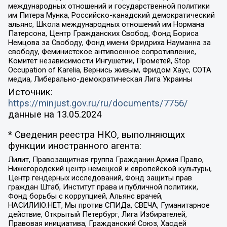
международных отношений и государственной политики
им Питера Мунка, Российско-канадский демократический
альянс, Школа международных отношений им Нормана
Патерсона, Центр Гражданских Свобод, Фонд Бориса
Немцова за Свободу, Фонд имени Фридриха Науманна за
свободу, Феминистское антивоенное сопротивление,
Комитет независимости Ингушетии, Прометей, Stop
Occupation of Karelia, Вернись живым, Фридом Хаус, СОТА
медиа, Либерально-демократическая Лига Украины
Источник:
https://minjust.gov.ru/ru/documents/7756/
данные на
13.05.2024
* Сведения реестра НКО, выполняющих
функции иностранного агента:
Лилит, Правозащитная группа Гражданин.Армия.Право,
Нижегородский центр немецкой и европейской культуры,
Центр гендерных исследований, Фонд защиты прав
граждан Штаб, Институт права и публичной политики,
Фонд борьбы с коррупцией, Альянс врачей,
НАСИЛИЮ.НЕТ, Мы против СПИДа, СВЕЧА, Гуманитарное
действие, Открытый Петербург, Лига Избирателей,
Правовая инициатива, Гражданский Союз, Хасдей