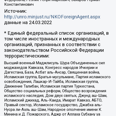
Константинович
Источник:
http://unro.minjust.ru/NKOForeignAgent.aspx
данные на
24.03.2022
* Единый федеральный список организаций, в
том числе иностранных и международных
организаций, признанных в соответствии с
законодательством Российской Федерации
террористическими:
Высший военный Маджлисуль Шура Объединенных сил
моджахедов Кавказа, Конгресс народов Ичкерии и
Дагестана, База, Асбат аль-Ансар, Священная война,
Исламская группа, Братья-мусульмане, Партия исламского
освобождения, Лашкар-И-Тайба, Исламская группа,
Движение Талибан, Исламская партия Туркестана,
Общество социальных реформ, Общество возрождения
исламского наследия, Дом двух святых, Джунд аш-Шам,
Исламский джихад, Аль-Каида, Имарат Кавказ, АБТО,
Правый сектор, Исламское государство, Джабха аль-
Нусра ли-Ахль аш-Шам, Народное ополчение имени К.
Минина и Д. Пожарского, Аджр от Аллаха Субхану уа