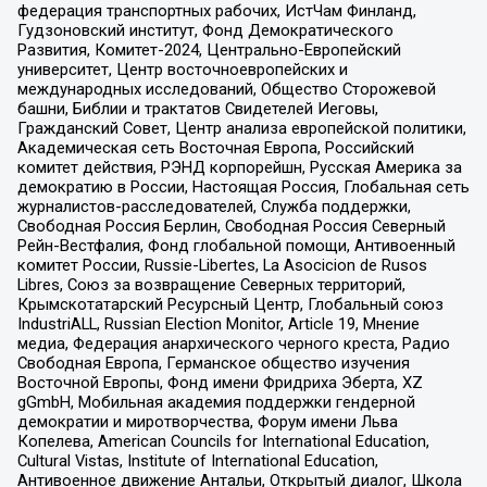
федерация транспортных рабочих, ИстЧам Финланд,
Гудзоновский институт, Фонд Демократического
Развития, Комитет-2024, Центрально-Европейский
университет, Центр восточноевропейских и
международных исследований, Общество Сторожевой
башни, Библии и трактатов Свидетелей Иеговы,
Гражданский Совет, Центр анализа европейской политики,
Академическая сеть Восточная Европа, Российский
комитет действия, РЭНД корпорейшн, Русская Америка за
демократию в России, Настоящая Россия, Глобальная сеть
журналистов-расследователей, Служба поддержки,
Свободная Россия Берлин, Свободная Россия Северный
Рейн-Вестфалия, Фонд глобальной помощи, Антивоенный
комитет России, Russie-Libertes, La Asocicion de Rusos
Libres, Союз за возвращение Северных территорий,
Крымскотатарский Ресурсный Центр, Глобальный союз
IndustriALL, Russian Election Monitor, Article 19, Мнение
медиа, Федерация анархического черного креста, Радио
Свободная Европа, Германское общество изучения
Восточной Европы, Фонд имени Фридриха Эберта, XZ
gGmbH, Мобильная академия поддержки гендерной
демократии и миротворчества, Форум имени Льва
Копелева, American Councils for International Education,
Cultural Vistas, Institute of International Education,
Антивоенное движение Антальи, Открытый диалог, Школа