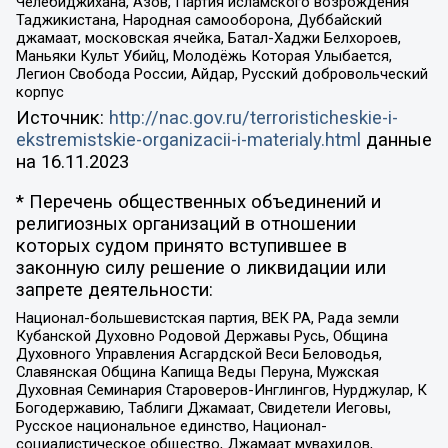
Челебиджихана, Азов, Партия исламского возрождения
Таджикистана, Народная самооборона, Дуббайский
джамаат, московская ячейка, Батал-Хаджи Белхороев,
Маньяки Культ Убийц, Молодёжь Которая Улыбается,
Легион Свобода России, Айдар, Русский добровольческий
корпус
Источник:
http://nac.gov.ru/terroristicheskie-i-
ekstremistskie-organizacii-i-materialy.html
данные
на
16.11.2023
* Перечень общественных объединений и
религиозных организаций в отношении
которых судом принято вступившее в
законную силу решение о ликвидации или
запрете деятельности:
Национал-большевистская партия, ВЕК РА, Рада земли
Кубанской Духовно Родовой Державы Русь, Община
Духовного Управления Асгардской Веси Беловодья,
Славянская Община Капища Веды Перуна, Мужская
Духовная Семинария Староверов-Инглингов, Нурджулар, К
Богодержавию, Таблиги Джамаат, Свидетели Иеговы,
Русское национальное единство, Национал-
социалистическое общество, Джамаат мувахидов,