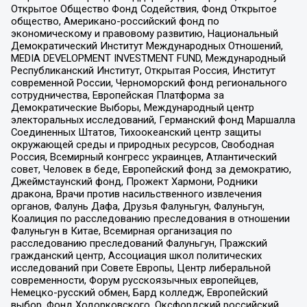
Открытое Общество Фонд Содействия, Фонд Открытое
общество, Американо-российский фонд по
экономическому и правовому развитию, Национальный
Демократический Институт Международных Отношений,
MEDIA DEVELOPMENT INVESTMENT FUND, Международный
Республиканский Институт, Открытая Россия, Институт
современной России, Черноморский фонд регионального
сотрудничества, Европейская Платформа за
Демократические Выборы, Международный центр
электоральных исследований, Германский фонд Маршалла
Соединенных Штатов, Тихоокеанский центр защиты
окружающей среды и природных ресурсов, Свободная
Россия, Всемирный конгресс украинцев, Атлантический
совет, Человек в беде, Европейский фонд за демократию,
Джеймстаунский фонд, Прожект Хармони, Родники
дракона, Врачи против насильственного извлечения
органов, Фалунь Дафа, Друзья Фалуньгун, Фалуньгун,
Коалиция по расследованию преследования в отношении
Фалуньгун в Китае, Всемирная организация по
расследованию преследований Фалуньгун, Пражский
гражданский центр, Ассоциация школ политических
исследований при Совете Европы, Центр либеральной
современности, Форум русскоязычных европейцев,
Немецко-русский обмен, Бард колледж, Европейский
выбор, Фонд Ходорковского, Оксфордский российский