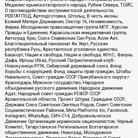
Меджлис крымскотатарского народа, Рубеж Севера, ТОЙС,
О противодействии экстремистской деятельности,
РЕВТАТПОД, Артподготовка, Штольц, В честь иконы
Божией Матери Державная, Сектор 16, Независимость,
Фирма, Молодежная правозащитная группа МПГ, Курсом
Правды и Единения, Каракольская инициативная группа,
Автоград Крю, Союз Славянских Сил Руси, Алля-Аят,
Благотворительный пансионат Ак Умут, Русская
республика Русь, Арестантское уголовное единство,
Башкорт, Нация и свобода, Нация и свобода, W.H.С., Фалунь
Дафа, Иртыш Ultras, Русский Патриотический клуб-
Новокузнецк/РПК, Сибирский державный союз, Фонд
борьбы с коррупцией, Фонд защиты прав граждан, Штабы
Навального, Совет граждан СССР Прикубанского округа г.
Краснодара, Мужское государство, Народное
объединение русского движения, Народное движение
Адат, Народный совет граждан РСФСР СССР
Архангельской области, Проект Штурм, Граждане СССР,
Держава Союз Советских Светлых Родов, Совет Советских
Социалистических Районов, Meta Platforms Inc, Facebook,
Instagram, WhatsApp, СИЧ-С14, Добровольческое
Движение Организации украинских националистов, Черный
Комитет, Татарстанское Региональное Всетатарское
общественное движение, Невоград, Молодежное
Демократическое Движение Весна, Верховный Совет