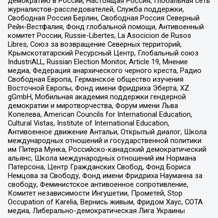
демократию в России, Настоящая Россия, Глобальная сеть
журналистов-расследователей, Служба поддержки,
Свободная Россия Берлин, Свободная Россия Северный
Рейн-Вестфалия, Фонд глобальной помощи, Антивоенный
комитет России, Russie-Libertes, La Asocicion de Rusos
Libres, Союз за возвращение Северных территорий,
Крымскотатарский Ресурсный Центр, Глобальный союз
IndustriALL, Russian Election Monitor, Article 19, Мнение
медиа, Федерация анархического черного креста, Радио
Свободная Европа, Германское общество изучения
Восточной Европы, Фонд имени Фридриха Эберта, XZ
gGmbH, Мобильная академия поддержки гендерной
демократии и миротворчества, Форум имени Льва
Копелева, American Councils for International Education,
Cultural Vistas, Institute of International Education,
Антивоенное движение Антальи, Открытый диалог, Школа
международных отношений и государственной политики
им Питера Мунка, Российско-канадский демократический
альянс, Школа международных отношений им Нормана
Патерсона, Центр Гражданских Свобод, Фонд Бориса
Немцова за Свободу, Фонд имени Фридриха Науманна за
свободу, Феминистское антивоенное сопротивление,
Комитет независимости Ингушетии, Прометей, Stop
Occupation of Karelia, Вернись живым, Фридом Хаус, СОТА
медиа, Либерально-демократическая Лига Украины