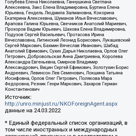
Голубева Елена Николаевна, Ганнушкина Светлана
Алексеевна, Закс Елена Владимировна, Буртина Елена
Юрьевна, Гендель Людмила Залмановна, Кокорина
Екатерина Алексеевна, Шуманов Илья Вячеславович,
Арапова Галина Юрьевна, Свечников Анатолий Мариевич,
Прохоров Вадим Юрьевич, Шахова Елена Владимировна,
Подузов Сергей Васильевич, Протасова Ирина
Вячеславовна, Литинский Леонид Борисович, Лукашевский
Сергей Маркович, Бахмин Вячеслав Иванович, Шабад
Анатолий Ефимович, Сухих Дарья Николаевна, Орлов Олег
Петрович, Добровольская Анна Дмитриевна, Королева
Александра Евгеньевна, Смирнов Владимир
Александрович, Вицин Сергей Ефимович, Золотухин Борис
Андреевич, Левинсон Лев Семенович, Локшина Татьяна
Иосифовна, Орлов Олег Петрович, Полякова Мара
Федоровна, Резник Генри Маркович, Захаров Герман
Константинович
Источник:
http://unro.minjust.ru/NKOForeignAgent.aspx
данные на
24.03.2022
* Единый федеральный список организаций, в
том числе иностранных и международных