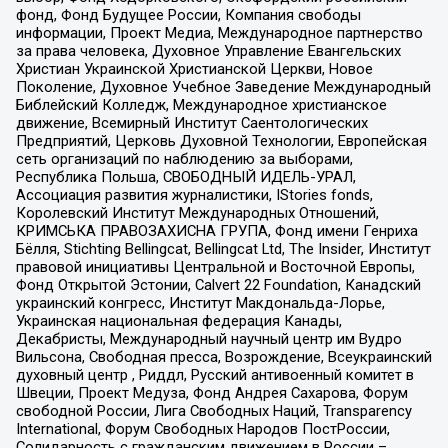
фонд, Фонд Будущее России, Компания свободы
информации, Проект Медиа, Международное партнерство
за права человека, Духовное Управление Евангельских
Христиан Украинской Христианской Церкви, Новое
Поколение, Духовное Учебное Заведение Международный
Библейский Колледж, Международное христианское
движение, Всемирный Институт Саентологических
Предприятий, Церковь Духовной Технологии, Европейская
сеть организаций по наблюдению за выборами,
Республика Польша, СВОБОДНЫЙ ИДЕЛЬ-УРАЛ,
Ассоциация развития журналистики, IStories fonds,
Королевский Институт Международных Отношений,
КРИМСЬКА ПРАВОЗАХИСНА ГРУПА, Фонд имени Генриха
Бёлля, Stichting Bellingcat, Bellingcat Ltd, The Insider, Институт
правовой инициативы Центральной и Восточной Европы,
Фонд Открытой Эстонии, Calvert 22 Foundation, Канадский
украинский конгресс, Институт Макдональда-Лорье,
Украинская национальная федерация Канады,
Декабристы, Международный научный центр им Вудро
Вильсона, Свободная пресса, Возрождение, Всеукраинский
духовный центр , Риддл, Русский антивоенный комитет в
Швеции, Проект Медуза, Фонд Андрея Сахарова, Форум
свободной России, Лига Свободных Наций, Transparеncy
International, Форум Свободных Народов ПостРоссии,
Солидарность с гражданским движением в России –