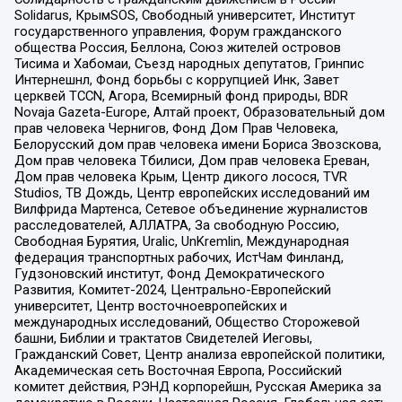
Solidarus, КрымSOS, Свободный университет, Институт
государственного управления, Форум гражданского
общества Россия, Беллона, Союз жителей островов
Тисима и Хабомаи, Съезд народных депутатов, Гринпис
Интернешнл, Фонд борьбы с коррупцией Инк, Завет
церквей TCCN, Агора, Всемирный фонд природы, BDR
Novaja Gazeta-Europe, Алтай проект, Образовательный дом
прав человека Чернигов, Фонд Дом Прав Человека,
Белорусский дом прав человека имени Бориса Звозскова,
Дом прав человека Тбилиси, Дом прав человека Ереван,
Дом прав человека Крым, Центр дикого лосося, TVR
Studios, ТВ Дождь, Центр европейских исследований им
Вилфрида Мартенса, Сетевое объединение журналистов
расследователей, АЛЛАТРА, За свободную Россию,
Свободная Бурятия, Uralic, UnKremlin, Международная
федерация транспортных рабочих, ИстЧам Финланд,
Гудзоновский институт, Фонд Демократического
Развития, Комитет-2024, Центрально-Европейский
университет, Центр восточноевропейских и
международных исследований, Общество Сторожевой
башни, Библии и трактатов Свидетелей Иеговы,
Гражданский Совет, Центр анализа европейской политики,
Академическая сеть Восточная Европа, Российский
комитет действия, РЭНД корпорейшн, Русская Америка за