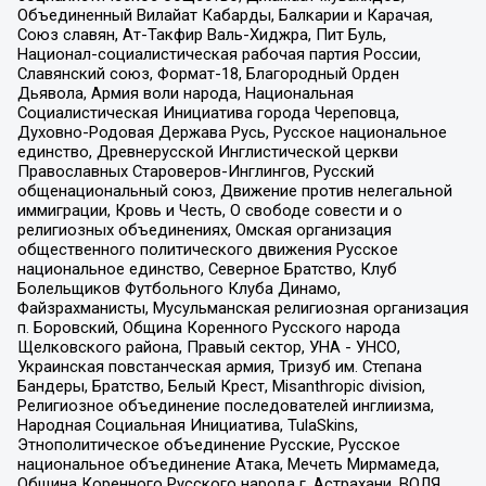
Объединенный Вилайат Кабарды, Балкарии и Карачая,
Союз славян, Ат-Такфир Валь-Хиджра, Пит Буль,
Национал-социалистическая рабочая партия России,
Славянский союз, Формат-18, Благородный Орден
Дьявола, Армия воли народа, Национальная
Социалистическая Инициатива города Череповца,
Духовно-Родовая Держава Русь, Русское национальное
единство, Древнерусской Инглистической церкви
Православных Староверов-Инглингов, Русский
общенациональный союз, Движение против нелегальной
иммиграции, Кровь и Честь, О свободе совести и о
религиозных объединениях, Омская организация
общественного политического движения Русское
национальное единство, Северное Братство, Клуб
Болельщиков Футбольного Клуба Динамо,
Файзрахманисты, Мусульманская религиозная организация
п. Боровский, Община Коренного Русского народа
Щелковского района, Правый сектор, УНА - УНСО,
Украинская повстанческая армия, Тризуб им. Степана
Бандеры, Братство, Белый Крест, Misanthropic division,
Религиозное объединение последователей инглиизма,
Народная Социальная Инициатива, TulaSkins,
Этнополитическое объединение Русские, Русское
национальное объединение Атака, Мечеть Мирмамеда,
Община Коренного Русского народа г. Астрахани, ВОЛЯ,