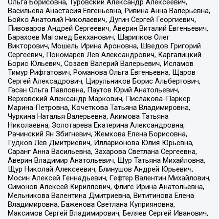
Ольга Борисовна, Туровский Александр Алексеевич,
Васильева Анастасия Евгеньевна, Ривина Анна Валерьевна,
Бойко Анатолий Николаевич, Дугин Сергей Георгиевич,
Пивоваров Андрей Сергеевич, Аверин Виталий Евгеньевич,
Барахоев Магомед Бекханович, Шарипков Олег
Викторович, Мошель Ирина Ароновна, Шведов Григорий
Сергеевич, Пономарев Лев Александрович, Каргалицкий
Борис Юльевич, Созаев Валерий Валерьевич, Исламов
Тимур Рифгатович, Романова Ольга Евгеньевна, Щаров
Сергей Алексадрович, Цирульников Борис Альбертович,
Гасан Ольга Павловна, Паутов Юрий Анатольевич,
Верховский Александр Маркович, Пислакова-Паркер
Марина Петровна, Кочеткова Татьяна Владимировна,
Чуркина Наталья Валерьевна, Акимова Татьяна
Николаевна, Золотарева Екатерина Александровна,
Рачинский Ян Збигневич, Жемкова Елена Борисовна,
Гудков Лев Дмитриевич, Илларионова Юлия Юрьевна,
Саранг Анна Васильевна, Захарова Светлана Сергеевна,
Аверин Владимир Анатольевич, Щур Татьяна Михайловна,
Щур Николай Алексеевич, Блинушов Андрей Юрьевич,
Мосин Алексей Геннадьевич, Гефтер Валентин Михайлович,
Симонов Алексей Кириллович, Флиге Ирина Анатольевна,
Мельникова Валентина Дмитриевна, Вититинова Елена
Владимировна, Баженова Светлана Куприяновна,
Максимов Сергей Владимирович, Беляев Сергей Иванович,