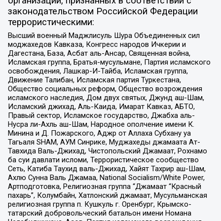
организаций, признанных в соответствии с
законодательством Российской Федерации
террористическими:
Высший военный Маджлисуль Шура Объединенных сил
моджахедов Кавказа, Конгресс народов Ичкерии и
Дагестана, База, Асбат аль-Ансар, Священная война,
Исламская группа, Братья-мусульмане, Партия исламского
освобождения, Лашкар-И-Тайба, Исламская группа,
Движение Талибан, Исламская партия Туркестана,
Общество социальных реформ, Общество возрождения
исламского наследия, Дом двух святых, Джунд аш-Шам,
Исламский джихад, Аль-Каида, Имарат Кавказ, АБТО,
Правый сектор, Исламское государство, Джабха аль-
Нусра ли-Ахль аш-Шам, Народное ополчение имени К.
Минина и Д. Пожарского, Аджр от Аллаха Субхану уа
Тагьаля SHAM, АУМ Синрике, Муджахеды джамаата Ат-
Тавхида Валь-Джихад, Чистопольский Джамаат, Рохнамо
ба суи давлати исломи, Террористическое сообщество
Сеть, Катиба Таухид валь-Джихад, Хайят Тахрир аш-Шам,
Ахлю Сунна Валь Джамаа, National Socialism/White Power,
Артподготовка, Религиозная группа “Джамаат “Красный
пахарь”, Колумбайн, Хатлонский джамаат, Мусульманская
религиозная группа п. Кушкуль г. Оренбург, Крымско-
татарский добровольческий батальон имени Номана