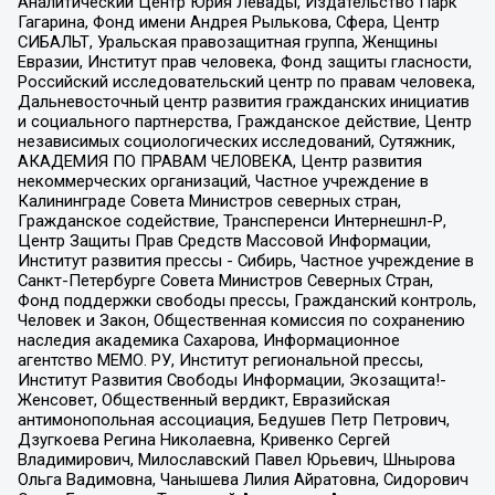
Аналитический Центр Юрия Левады, Издательство Парк
Гагарина, Фонд имени Андрея Рылькова, Сфера, Центр
СИБАЛЬТ, Уральская правозащитная группа, Женщины
Евразии, Институт прав человека, Фонд защиты гласности,
Российский исследовательский центр по правам человека,
Дальневосточный центр развития гражданских инициатив
и социального партнерства, Гражданское действие, Центр
независимых социологических исследований, Сутяжник,
АКАДЕМИЯ ПО ПРАВАМ ЧЕЛОВЕКА, Центр развития
некоммерческих организаций, Частное учреждение в
Калининграде Совета Министров северных стран,
Гражданское содействие, Трансперенси Интернешнл-Р,
Центр Защиты Прав Средств Массовой Информации,
Институт развития прессы - Сибирь, Частное учреждение в
Санкт-Петербурге Совета Министров Северных Стран,
Фонд поддержки свободы прессы, Гражданский контроль,
Человек и Закон, Общественная комиссия по сохранению
наследия академика Сахарова, Информационное
агентство МЕМО. РУ, Институт региональной прессы,
Институт Развития Свободы Информации, Экозащита!-
Женсовет, Общественный вердикт, Евразийская
антимонопольная ассоциация, Бедушев Петр Петрович,
Дзугкоева Регина Николаевна, Кривенко Сергей
Владимирович, Милославский Павел Юрьевич, Шнырова
Ольга Вадимовна, Чанышева Лилия Айратовна, Сидорович