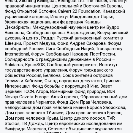
Бёлля, Stichting Bellingcat, Bellingcat Ltd, The Insider, Институт
правовой инициативы Центральной и Восточной Европы,
Фонд Открытой Эстонии, Calvert 22 Foundation, Канадский
украинский конгресс, Институт Макдональда-Лорье,
Украинская национальная федерация Канады,
Декабристы, Международный научный центр им Вудро
Вильсона, Свободная пресса, Возрождение, Всеукраинский
духовный центр , Риддл, Русский антивоенный комитет в
Швеции, Проект Медуза, Фонд Андрея Сахарова, Форум
свободной России, Лига Свободных Наций, Transparеncy
International, Форум Свободных Народов ПостРоссии,
Солидарность с гражданским движением в России –
Solidarus, КрымSOS, Свободный университет, Институт
государственного управления, Форум гражданского
общества Россия, Беллона, Союз жителей островов
Тисима и Хабомаи, Съезд народных депутатов, Гринпис
Интернешнл, Фонд борьбы с коррупцией Инк, Завет
церквей TCCN, Агора, Всемирный фонд природы, BDR
Novaja Gazeta-Europe, Алтай проект, Образовательный дом
прав человека Чернигов, Фонд Дом Прав Человека,
Белорусский дом прав человека имени Бориса Звозскова,
Дом прав человека Тбилиси, Дом прав человека Ереван,
Дом прав человека Крым, Центр дикого лосося, TVR
Studios, ТВ Дождь, Центр европейских исследований им
Вилфрида Мартенса, Сетевое объединение журналистов