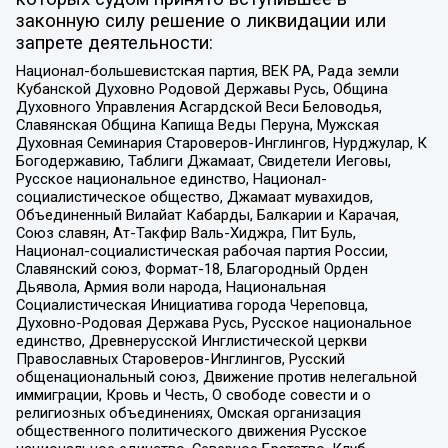
законную силу решение о ликвидации или
запрете деятельности:
Национал-большевистская партия, ВЕК РА, Рада земли
Кубанской Духовно Родовой Державы Русь, Община
Духовного Управления Асгардской Веси Беловодья,
Славянская Община Капища Веды Перуна, Мужская
Духовная Семинария Староверов-Инглингов, Нурджулар, К
Богодержавию, Таблиги Джамаат, Свидетели Иеговы,
Русское национальное единство, Национал-
социалистическое общество, Джамаат мувахидов,
Объединенный Вилайат Кабарды, Балкарии и Карачая,
Союз славян, Ат-Такфир Валь-Хиджра, Пит Буль,
Национал-социалистическая рабочая партия России,
Славянский союз, Формат-18, Благородный Орден
Дьявола, Армия воли народа, Национальная
Социалистическая Инициатива города Череповца,
Духовно-Родовая Держава Русь, Русское национальное
единство, Древнерусской Инглистической церкви
Православных Староверов-Инглингов, Русский
общенациональный союз, Движение против нелегальной
иммиграции, Кровь и Честь, О свободе совести и о
религиозных объединениях, Омская организация
общественного политического движения Русское