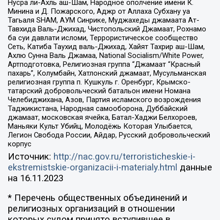
Нусра ли-Ахль аш-Шам, Народное ополчение имени К.
Минина и Д. Пожарского, Аджр от Аллаха Субхану уа
Тагьаля SHAM, АУМ Синрике, Муджахеды джамаата Ат-
Тавхида Валь-Джихад, Чистопольский Джамаат, Рохнамо
ба суи давлати исломи, Террористическое сообщество
Сеть, Катиба Таухид валь-Джихад, Хайят Тахрир аш-Шам,
Ахлю Сунна Валь Джамаа, National Socialism/White Power,
Артподготовка, Религиозная группа “Джамаат “Красный
пахарь”, Колумбайн, Хатлонский джамаат, Мусульманская
религиозная группа п. Кушкуль г. Оренбург, Крымско-
татарский добровольческий батальон имени Номана
Челебиджихана, Азов, Партия исламского возрождения
Таджикистана, Народная самооборона, Дуббайский
джамаат, московская ячейка, Батал-Хаджи Белхороев,
Маньяки Культ Убийц, Молодёжь Которая Улыбается,
Легион Свобода России, Айдар, Русский добровольческий
корпус
Источник:
http://nac.gov.ru/terroristicheskie-i-
ekstremistskie-organizacii-i-materialy.html
данные
на
16.11.2023
* Перечень общественных объединений и
религиозных организаций в отношении
которых судом принято вступившее в