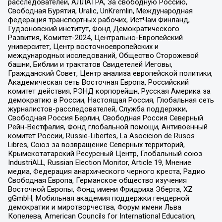
расследователей, АЛЛАТРА, За свободную Россию,
Свободная Бурятия, Uralic, UnKremlin, Международная
федерация транспортных рабочих, ИстЧам Финланд,
Гудзоновский институт, Фонд Демократического
Развития, Комитет-2024, Центрально-Европейский
университет, Центр восточноевропейских и
международных исследований, Общество Сторожевой
башни, Библии и трактатов Свидетелей Иеговы,
Гражданский Совет, Центр анализа европейской политики,
Академическая сеть Восточная Европа, Российский
комитет действия, РЭНД корпорейшн, Русская Америка за
демократию в России, Настоящая Россия, Глобальная сеть
журналистов-расследователей, Служба поддержки,
Свободная Россия Берлин, Свободная Россия Северный
Рейн-Вестфалия, Фонд глобальной помощи, Антивоенный
комитет России, Russie-Libertes, La Asocicion de Rusos
Libres, Союз за возвращение Северных территорий,
Крымскотатарский Ресурсный Центр, Глобальный союз
IndustriALL, Russian Election Monitor, Article 19, Мнение
медиа, Федерация анархического черного креста, Радио
Свободная Европа, Германское общество изучения
Восточной Европы, Фонд имени Фридриха Эберта, XZ
gGmbH, Мобильная академия поддержки гендерной
демократии и миротворчества, Форум имени Льва
Копелева, American Councils for International Education,