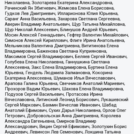
Николаевна, Золотарева Екатерина Александровна,
Рачинский Ян Збигневич, Жемкова Елена Борисовна,
Гудков Лев Дмитриевич, Илларионова Юлия Юрьевна,
Саранг Анна Васильевна, Захарова Светлана Сергеевна,
Аверин Владимир Анатольевич, Щур Татьяна Михайловна,
Щур Николай Алексеевич, Блинушов Андрей Юрьевич,
Мосин Алексей Геннадьевич, Гефтер Валентин Михайлович,
Симонов Алексей Кириллович, Флиге Ирина Анатольевна,
Мельникова Валентина Дмитриевна, Вититинова Елена
Владимировна, Баженова Светлана Куприяновна,
Максимов Сергей Владимирович, Беляев Сергей Иванович,
Голубева Елена Николаевна, Ганнушкина Светлана
Алексеевна, Закс Елена Владимировна, Буртина Елена
Юрьевна, Гендель Людмила Залмановна, Кокорина
Екатерина Алексеевна, Шуманов Илья Вячеславович,
Арапова Галина Юрьевна, Свечников Анатолий Мариевич,
Прохоров Вадим Юрьевич, Шахова Елена Владимировна,
Подузов Сергей Васильевич, Протасова Ирина
Вячеславовна, Литинский Леонид Борисович, Лукашевский
Сергей Маркович, Бахмин Вячеслав Иванович, Шабад
Анатолий Ефимович, Сухих Дарья Николаевна, Орлов Олег
Петрович, Добровольская Анна Дмитриевна, Королева
Александра Евгеньевна, Смирнов Владимир
Александрович, Вицин Сергей Ефимович, Золотухин Борис
Андреевич, Левинсон Лев Семенович, Локшина Татьяна