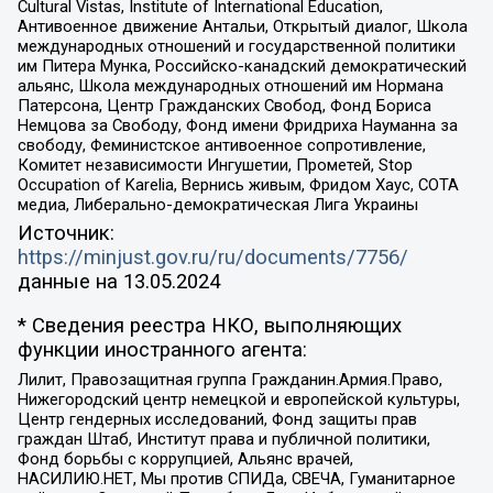
Cultural Vistas, Institute of International Education,
Антивоенное движение Антальи, Открытый диалог, Школа
международных отношений и государственной политики
им Питера Мунка, Российско-канадский демократический
альянс, Школа международных отношений им Нормана
Патерсона, Центр Гражданских Свобод, Фонд Бориса
Немцова за Свободу, Фонд имени Фридриха Науманна за
свободу, Феминистское антивоенное сопротивление,
Комитет независимости Ингушетии, Прометей, Stop
Occupation of Karelia, Вернись живым, Фридом Хаус, СОТА
медиа, Либерально-демократическая Лига Украины
Источник:
https://minjust.gov.ru/ru/documents/7756/
данные на
13.05.2024
* Сведения реестра НКО, выполняющих
функции иностранного агента:
Лилит, Правозащитная группа Гражданин.Армия.Право,
Нижегородский центр немецкой и европейской культуры,
Центр гендерных исследований, Фонд защиты прав
граждан Штаб, Институт права и публичной политики,
Фонд борьбы с коррупцией, Альянс врачей,
НАСИЛИЮ.НЕТ, Мы против СПИДа, СВЕЧА, Гуманитарное