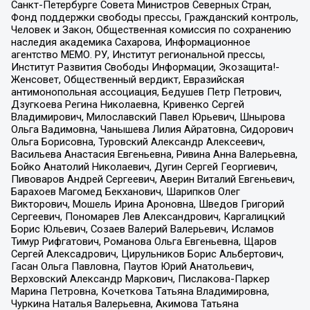
Санкт-Петербурге Совета Министров Северных Стран,
Фонд поддержки свободы прессы, Гражданский контроль,
Человек и Закон, Общественная комиссия по сохранению
наследия академика Сахарова, Информационное
агентство МЕМО. РУ, Институт региональной прессы,
Институт Развития Свободы Информации, Экозащита!-
Женсовет, Общественный вердикт, Евразийская
антимонопольная ассоциация, Бедушев Петр Петрович,
Дзугкоева Регина Николаевна, Кривенко Сергей
Владимирович, Милославский Павел Юрьевич, Шнырова
Ольга Вадимовна, Чанышева Лилия Айратовна, Сидорович
Ольга Борисовна, Туровский Александр Алексеевич,
Васильева Анастасия Евгеньевна, Ривина Анна Валерьевна,
Бойко Анатолий Николаевич, Дугин Сергей Георгиевич,
Пивоваров Андрей Сергеевич, Аверин Виталий Евгеньевич,
Барахоев Магомед Бекханович, Шарипков Олег
Викторович, Мошель Ирина Ароновна, Шведов Григорий
Сергеевич, Пономарев Лев Александрович, Каргалицкий
Борис Юльевич, Созаев Валерий Валерьевич, Исламов
Тимур Рифгатович, Романова Ольга Евгеньевна, Щаров
Сергей Алексадрович, Цирульников Борис Альбертович,
Гасан Ольга Павловна, Паутов Юрий Анатольевич,
Верховский Александр Маркович, Пислакова-Паркер
Марина Петровна, Кочеткова Татьяна Владимировна,
Чуркина Наталья Валерьевна, Акимова Татьяна