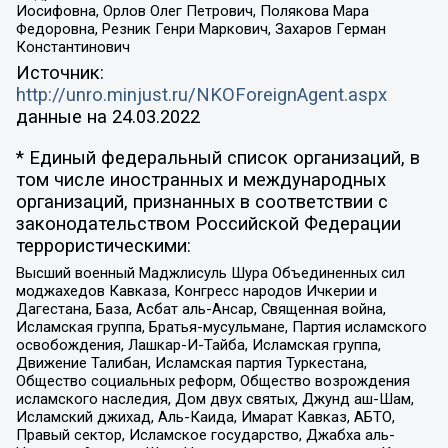
Иосифовна, Орлов Олег Петрович, Полякова Мара
Федоровна, Резник Генри Маркович, Захаров Герман
Константинович
Источник:
http://unro.minjust.ru/NKOForeignAgent.aspx
данные на
24.03.2022
* Единый федеральный список организаций, в
том числе иностранных и международных
организаций, признанных в соответствии с
законодательством Российской Федерации
террористическими:
Высший военный Маджлисуль Шура Объединенных сил
моджахедов Кавказа, Конгресс народов Ичкерии и
Дагестана, База, Асбат аль-Ансар, Священная война,
Исламская группа, Братья-мусульмане, Партия исламского
освобождения, Лашкар-И-Тайба, Исламская группа,
Движение Талибан, Исламская партия Туркестана,
Общество социальных реформ, Общество возрождения
исламского наследия, Дом двух святых, Джунд аш-Шам,
Исламский джихад, Аль-Каида, Имарат Кавказ, АБТО,
Правый сектор, Исламское государство, Джабха аль-