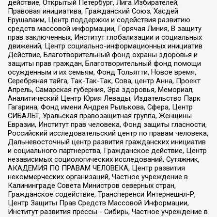
действие, Открытый Петербург, Лига Избирателей,
Правовая инициатива, Гражданский Союз, Хасдей
Ерушалаим, Центр поддержки и содействия развитию
средств массовой информации, Горячая Линия, В защиту
прав заключенных, Институт глобализации и социальных
движений, Центр социально-информационных инициатив
Действие, Благотворительный фонд охраны здоровья и
защиты прав граждан, Благотворительный фонд помощи
осужденным и их семьям, Фонд Тольятти, Новое время,
Серебряная тайга, Так-Так-Так, Сова, центр Анна, Проект
Апрель, Самарская губерния, Эра здоровья, Мемориал,
Аналитический Центр Юрия Левады, Издательство Парк
Гагарина, Фонд имени Андрея Рылькова, Сфера, Центр
СИБАЛЬТ, Уральская правозащитная группа, Женщины
Евразии, Институт прав человека, Фонд защиты гласности,
Российский исследовательский центр по правам человека,
Дальневосточный центр развития гражданских инициатив
и социального партнерства, Гражданское действие, Центр
независимых социологических исследований, Сутяжник,
АКАДЕМИЯ ПО ПРАВАМ ЧЕЛОВЕКА, Центр развития
некоммерческих организаций, Частное учреждение в
Калининграде Совета Министров северных стран,
Гражданское содействие, Трансперенси Интернешнл-Р,
Центр Защиты Прав Средств Массовой Информации,
Институт развития прессы - Сибирь, Частное учреждение в