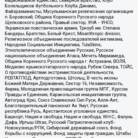
национальное единство, Северное Братство, Клуб
Болельщиков Футбольного Клуба Динамо,
Файзрахманисты, Мусульманская религиозная организация
п. Боровский, Община Коренного Русского народа
Щелковского района, Правый сектор, УНА - УНСО,
Украинская повстанческая армия, Тризуб им. Степана
Бандеры, Братство, Белый Крест, Misanthropic division,
Религиозное объединение последователей инглиизма,
Народная Социальная Инициатива, TulaSkins,
Этнополитическое объединение Русские, Русское
национальное объединение Атака, Мечеть Мирмамеда,
Община Коренного Русского народа г. Астрахани, ВОЛЯ,
Меджлис крымскотатарского народа, Рубеж Севера, ТОЙС,
О противодействии экстремистской деятельности,
РЕВТАТПОД, Артподготовка, Штольц, В честь иконы
Божией Матери Державная, Сектор 16, Независимость,
Фирма, Молодежная правозащитная группа МПГ, Курсом
Правды и Единения, Каракольская инициативная группа,
Автоград Крю, Союз Славянских Сил Руси, Алля-Аят,
Благотворительный пансионат Ак Умут, Русская
республика Русь, Арестантское уголовное единство,
Башкорт, Нация и свобода, Нация и свобода, W.H.С., Фалунь
Дафа, Иртыш Ultras, Русский Патриотический клуб-
Новокузнецк/РПК, Сибирский державный союз, Фонд
борьбы с коррупцией, Фонд защиты прав граждан, Штабы