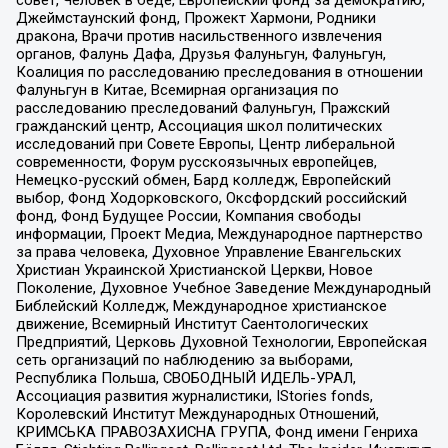
Джеймстаунский фонд, Прожект Хармони, Родники
дракона, Врачи против насильственного извлечения
органов, Фалунь Дафа, Друзья Фалуньгун, Фалуньгун,
Коалиция по расследованию преследования в отношении
Фалуньгун в Китае, Всемирная организация по
расследованию преследований Фалуньгун, Пражский
гражданский центр, Ассоциация школ политических
исследований при Совете Европы, Центр либеральной
современности, Форум русскоязычных европейцев,
Немецко-русский обмен, Бард колледж, Европейский
выбор, Фонд Ходорковского, Оксфордский российский
фонд, Фонд Будущее России, Компания свободы
информации, Проект Медиа, Международное партнерство
за права человека, Духовное Управление Евангельских
Христиан Украинской Христианской Церкви, Новое
Поколение, Духовное Учебное Заведение Международный
Библейский Колледж, Международное христианское
движение, Всемирный Институт Саентологических
Предприятий, Церковь Духовной Технологии, Европейская
сеть организаций по наблюдению за выборами,
Республика Польша, СВОБОДНЫЙ ИДЕЛЬ-УРАЛ,
Ассоциация развития журналистики, IStories fonds,
Королевский Институт Международных Отношений,
КРИМСЬКА ПРАВОЗАХИСНА ГРУПА, Фонд имени Генриха