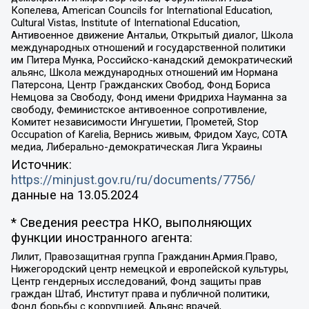
Копелева, American Councils for International Education,
Cultural Vistas, Institute of International Education,
Антивоенное движение Антальи, Открытый диалог, Школа
международных отношений и государственной политики
им Питера Мунка, Российско-канадский демократический
альянс, Школа международных отношений им Нормана
Патерсона, Центр Гражданских Свобод, Фонд Бориса
Немцова за Свободу, Фонд имени Фридриха Науманна за
свободу, Феминистское антивоенное сопротивление,
Комитет независимости Ингушетии, Прометей, Stop
Occupation of Karelia, Вернись живым, Фридом Хаус, СОТА
медиа, Либерально-демократическая Лига Украины
Источник:
https://minjust.gov.ru/ru/documents/7756/
данные на
13.05.2024
* Сведения реестра НКО, выполняющих
функции иностранного агента:
Лилит, Правозащитная группа Гражданин.Армия.Право,
Нижегородский центр немецкой и европейской культуры,
Центр гендерных исследований, Фонд защиты прав
граждан Штаб, Институт права и публичной политики,
Фонд борьбы с коррупцией, Альянс врачей,