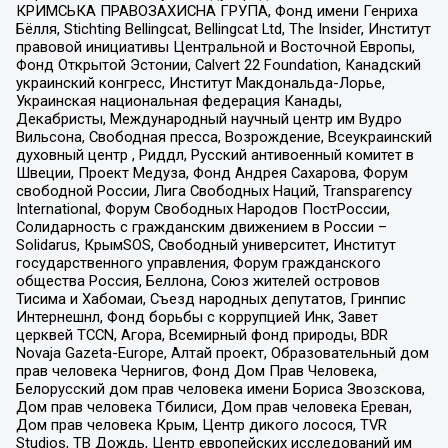
КРИМСЬКА ПРАВОЗАХИСНА ГРУПА, Фонд имени Генриха
Бёлля, Stichting Bellingcat, Bellingcat Ltd, The Insider, Институт
правовой инициативы Центральной и Восточной Европы,
Фонд Открытой Эстонии, Calvert 22 Foundation, Канадский
украинский конгресс, Институт Макдональда-Лорье,
Украинская национальная федерация Канады,
Декабристы, Международный научный центр им Вудро
Вильсона, Свободная пресса, Возрождение, Всеукраинский
духовный центр , Риддл, Русский антивоенный комитет в
Швеции, Проект Медуза, Фонд Андрея Сахарова, Форум
свободной России, Лига Свободных Наций, Transparеncy
International, Форум Свободных Народов ПостРоссии,
Солидарность с гражданским движением в России –
Solidarus, КрымSOS, Свободный университет, Институт
государственного управления, Форум гражданского
общества Россия, Беллона, Союз жителей островов
Тисима и Хабомаи, Съезд народных депутатов, Гринпис
Интернешнл, Фонд борьбы с коррупцией Инк, Завет
церквей TCCN, Агора, Всемирный фонд природы, BDR
Novaja Gazeta-Europe, Алтай проект, Образовательный дом
прав человека Чернигов, Фонд Дом Прав Человека,
Белорусский дом прав человека имени Бориса Звозскова,
Дом прав человека Тбилиси, Дом прав человека Ереван,
Дом прав человека Крым, Центр дикого лосося, TVR
Studios, ТВ Дождь, Центр европейских исследований им