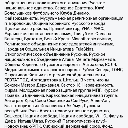
общественного политического движения Русское
национальное единство, Северное Братство, Клуб
Болельщиков Футбольного Клуба Динамо,
Файзрахманисты, Мусульманская религиозная организация
п. Боровский, Община Коренного Русского народа
Щелковского района, Правый сектор, УНА - УНСО,
Украинская повстанческая армия, Тризуб им. Степана
Бандеры, Братство, Белый Крест, Misanthropic division,
Религиозное объединение последователей инглиизма,
Народная Социальная Инициатива, TulaSkins,
Этнополитическое объединение Русские, Русское
национальное объединение Атака, Мечеть Мирмамеда,
Община Коренного Русского народа г. Астрахани, ВОЛЯ,
Меджлис крымскотатарского народа, Рубеж Севера, ТОЙС,
О противодействии экстремистской деятельности,
РЕВТАТПОД, Артподготовка, Штольц, В честь иконы
Божией Матери Державная, Сектор 16, Независимость,
Фирма, Молодежная правозащитная группа МПГ, Курсом
Правды и Единения, Каракольская инициативная группа,
Автоград Крю, Союз Славянских Сил Руси, Алля-Аят,
Благотворительный пансионат Ак Умут, Русская
республика Русь, Арестантское уголовное единство,
Башкорт, Нация и свобода, Нация и свобода, W.H.С., Фалунь
Дафа, Иртыш Ultras, Русский Патриотический клуб-
Новокузнецк/РПК, Сибирский державный союз, Фонд