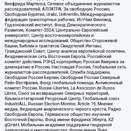
Вилфрида Мартенса, Сетевое объединение журналистов
расследователей, АЛЛАТРА, За свободную Россию,
Свободная Бурятия, Uralic, UnKremlin, Международная
федерация транспортных рабочих, ИстЧам Финланд,
Гудзоновский институт, Фонд Демократического
Развития, Комитет-2024, Центрально-Европейский
университет, Центр восточноевропейских и
международных исследований, Общество Сторожевой
башни, Библии и трактатов Свидетелей Иеговы,
Гражданский Совет, Центр анализа европейской политики,
Академическая сеть Восточная Европа, Российский
комитет действия, РЭНД корпорейшн, Русская Америка за
демократию в России, Настоящая Россия, Глобальная сеть
журналистов-расследователей, Служба поддержки,
Свободная Россия Берлин, Свободная Россия Северный
Рейн-Вестфалия, Фонд глобальной помощи, Антивоенный
комитет России, Russie-Libertes, La Asocicion de Rusos
Libres, Союз за возвращение Северных территорий,
Крымскотатарский Ресурсный Центр, Глобальный союз
IndustriALL, Russian Election Monitor, Article 19, Мнение
медиа, Федерация анархического черного креста, Радио
Свободная Европа, Германское общество изучения
Восточной Европы, Фонд имени Фридриха Эберта, XZ
gGmbH, Мобильная академия поддержки гендерной
демократии и миротворчества, Форум имени Льва