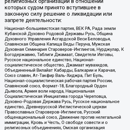
религиозных организаций в отношении
которых судом принято вступившее в
законную силу решение о ликвидации или
запрете деятельности:
Национал-большевистская партия, ВЕК РА, Рада земли
Кубанской Духовно Родовой Державы Русь, Община
Духовного Управления Асгардской Веси Беловодья,
Славянская Община Капища Веды Перуна, Мужская
Духовная Семинария Староверов-Инглингов, Нурджулар, К
Богодержавию, Таблиги Джамаат, Свидетели Иеговы,
Русское национальное единство, Национал-
социалистическое общество, Джамаат мувахидов,
Объединенный Вилайат Кабарды, Балкарии и Карачая,
Союз славян, Ат-Такфир Валь-Хиджра, Пит Буль,
Национал-социалистическая рабочая партия России,
Славянский союз, Формат-18, Благородный Орден
Дьявола, Армия воли народа, Национальная
Социалистическая Инициатива города Череповца,
Духовно-Родовая Держава Русь, Русское национальное
единство, Древнерусской Инглистической церкви
Православных Староверов-Инглингов, Русский
общенациональный союз, Движение против нелегальной
иммиграции, Кровь и Честь, О свободе совести и о
религиозных объединениях, Омская организация