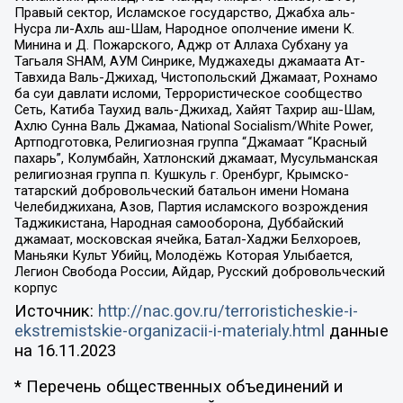
Правый сектор, Исламское государство, Джабха аль-
Нусра ли-Ахль аш-Шам, Народное ополчение имени К.
Минина и Д. Пожарского, Аджр от Аллаха Субхану уа
Тагьаля SHAM, АУМ Синрике, Муджахеды джамаата Ат-
Тавхида Валь-Джихад, Чистопольский Джамаат, Рохнамо
ба суи давлати исломи, Террористическое сообщество
Сеть, Катиба Таухид валь-Джихад, Хайят Тахрир аш-Шам,
Ахлю Сунна Валь Джамаа, National Socialism/White Power,
Артподготовка, Религиозная группа “Джамаат “Красный
пахарь”, Колумбайн, Хатлонский джамаат, Мусульманская
религиозная группа п. Кушкуль г. Оренбург, Крымско-
татарский добровольческий батальон имени Номана
Челебиджихана, Азов, Партия исламского возрождения
Таджикистана, Народная самооборона, Дуббайский
джамаат, московская ячейка, Батал-Хаджи Белхороев,
Маньяки Культ Убийц, Молодёжь Которая Улыбается,
Легион Свобода России, Айдар, Русский добровольческий
корпус
Источник:
http://nac.gov.ru/terroristicheskie-i-
ekstremistskie-organizacii-i-materialy.html
данные
на
16.11.2023
* Перечень общественных объединений и