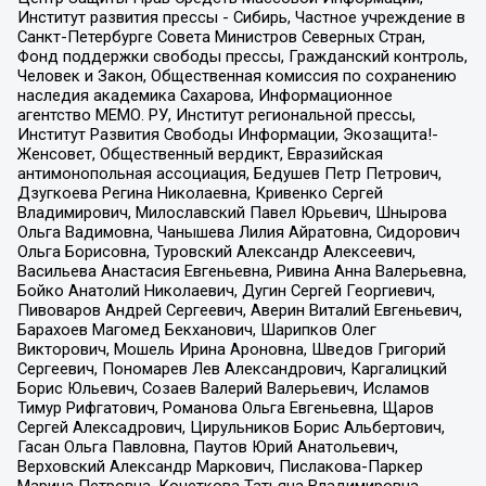
Институт развития прессы - Сибирь, Частное учреждение в
Санкт-Петербурге Совета Министров Северных Стран,
Фонд поддержки свободы прессы, Гражданский контроль,
Человек и Закон, Общественная комиссия по сохранению
наследия академика Сахарова, Информационное
агентство МЕМО. РУ, Институт региональной прессы,
Институт Развития Свободы Информации, Экозащита!-
Женсовет, Общественный вердикт, Евразийская
антимонопольная ассоциация, Бедушев Петр Петрович,
Дзугкоева Регина Николаевна, Кривенко Сергей
Владимирович, Милославский Павел Юрьевич, Шнырова
Ольга Вадимовна, Чанышева Лилия Айратовна, Сидорович
Ольга Борисовна, Туровский Александр Алексеевич,
Васильева Анастасия Евгеньевна, Ривина Анна Валерьевна,
Бойко Анатолий Николаевич, Дугин Сергей Георгиевич,
Пивоваров Андрей Сергеевич, Аверин Виталий Евгеньевич,
Барахоев Магомед Бекханович, Шарипков Олег
Викторович, Мошель Ирина Ароновна, Шведов Григорий
Сергеевич, Пономарев Лев Александрович, Каргалицкий
Борис Юльевич, Созаев Валерий Валерьевич, Исламов
Тимур Рифгатович, Романова Ольга Евгеньевна, Щаров
Сергей Алексадрович, Цирульников Борис Альбертович,
Гасан Ольга Павловна, Паутов Юрий Анатольевич,
Верховский Александр Маркович, Пислакова-Паркер