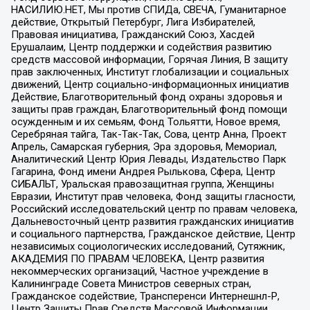
НАСИЛИЮ.НЕТ, Мы против СПИДа, СВЕЧА, Гуманитарное
действие, Открытый Петербург, Лига Избирателей,
Правовая инициатива, Гражданский Союз, Хасдей
Ерушалаим, Центр поддержки и содействия развитию
средств массовой информации, Горячая Линия, В защиту
прав заключенных, Институт глобализации и социальных
движений, Центр социально-информационных инициатив
Действие, Благотворительный фонд охраны здоровья и
защиты прав граждан, Благотворительный фонд помощи
осужденным и их семьям, Фонд Тольятти, Новое время,
Серебряная тайга, Так-Так-Так, Сова, центр Анна, Проект
Апрель, Самарская губерния, Эра здоровья, Мемориал,
Аналитический Центр Юрия Левады, Издательство Парк
Гагарина, Фонд имени Андрея Рылькова, Сфера, Центр
СИБАЛЬТ, Уральская правозащитная группа, Женщины
Евразии, Институт прав человека, Фонд защиты гласности,
Российский исследовательский центр по правам человека,
Дальневосточный центр развития гражданских инициатив
и социального партнерства, Гражданское действие, Центр
независимых социологических исследований, Сутяжник,
АКАДЕМИЯ ПО ПРАВАМ ЧЕЛОВЕКА, Центр развития
некоммерческих организаций, Частное учреждение в
Калининграде Совета Министров северных стран,
Гражданское содействие, Трансперенси Интернешнл-Р,
Центр Защиты Прав Средств Массовой Информации,