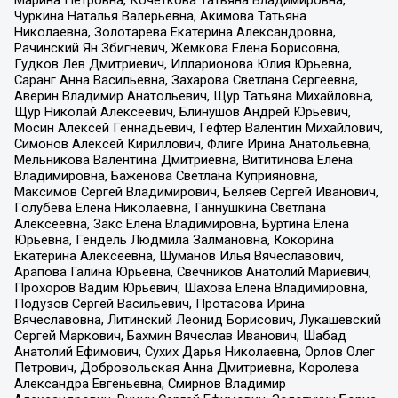
Марина Петровна, Кочеткова Татьяна Владимировна,
Чуркина Наталья Валерьевна, Акимова Татьяна
Николаевна, Золотарева Екатерина Александровна,
Рачинский Ян Збигневич, Жемкова Елена Борисовна,
Гудков Лев Дмитриевич, Илларионова Юлия Юрьевна,
Саранг Анна Васильевна, Захарова Светлана Сергеевна,
Аверин Владимир Анатольевич, Щур Татьяна Михайловна,
Щур Николай Алексеевич, Блинушов Андрей Юрьевич,
Мосин Алексей Геннадьевич, Гефтер Валентин Михайлович,
Симонов Алексей Кириллович, Флиге Ирина Анатольевна,
Мельникова Валентина Дмитриевна, Вититинова Елена
Владимировна, Баженова Светлана Куприяновна,
Максимов Сергей Владимирович, Беляев Сергей Иванович,
Голубева Елена Николаевна, Ганнушкина Светлана
Алексеевна, Закс Елена Владимировна, Буртина Елена
Юрьевна, Гендель Людмила Залмановна, Кокорина
Екатерина Алексеевна, Шуманов Илья Вячеславович,
Арапова Галина Юрьевна, Свечников Анатолий Мариевич,
Прохоров Вадим Юрьевич, Шахова Елена Владимировна,
Подузов Сергей Васильевич, Протасова Ирина
Вячеславовна, Литинский Леонид Борисович, Лукашевский
Сергей Маркович, Бахмин Вячеслав Иванович, Шабад
Анатолий Ефимович, Сухих Дарья Николаевна, Орлов Олег
Петрович, Добровольская Анна Дмитриевна, Королева
Александра Евгеньевна, Смирнов Владимир