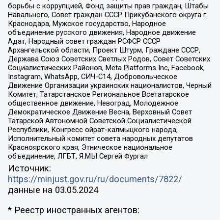
борьбы с коррупцией, Фонд защиты прав граждан, Штабы
Навального, Совет граждан СССР Прикубанского округа г.
Краснодара, Мужское государство, Народное
объединение русского движения, Народное движение
Адат, Народный совет граждан РСФСР СССР
Архангельской области, Проект Штурм, Граждане СССР,
Держава Союз Советских Светлых Родов, Совет Советских
Социалистических Районов, Meta Platforms Inc, Facebook,
Instagram, WhatsApp, СИЧ-С14, Добровольческое
Движение Организации украинских националистов, Черный
Комитет, Татарстанское Региональное Всетатарское
общественное движение, Невоград, Молодежное
Демократическое Движение Весна, Верховный Совет
Татарской Автономной Советской Социалистической
Республики, Конгресс ойрат-калмыцкого народа,
Исполнительный комитет совета народных депутатов
Красноярского края, Этническое национальное
объединение, ЛГБТ, Я.МЫ Сергей Фургал
Источник:
https://minjust.gov.ru/ru/documents/7822/
данные на
03.05.2024
* Реестр иностранных агентов: