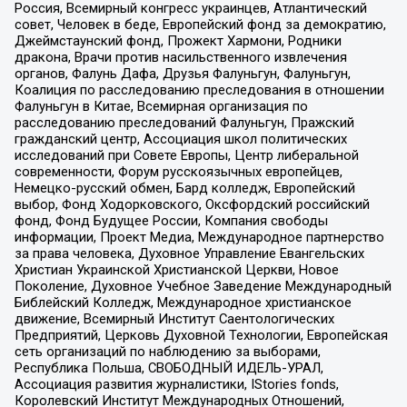
Россия, Всемирный конгресс украинцев, Атлантический
совет, Человек в беде, Европейский фонд за демократию,
Джеймстаунский фонд, Прожект Хармони, Родники
дракона, Врачи против насильственного извлечения
органов, Фалунь Дафа, Друзья Фалуньгун, Фалуньгун,
Коалиция по расследованию преследования в отношении
Фалуньгун в Китае, Всемирная организация по
расследованию преследований Фалуньгун, Пражский
гражданский центр, Ассоциация школ политических
исследований при Совете Европы, Центр либеральной
современности, Форум русскоязычных европейцев,
Немецко-русский обмен, Бард колледж, Европейский
выбор, Фонд Ходорковского, Оксфордский российский
фонд, Фонд Будущее России, Компания свободы
информации, Проект Медиа, Международное партнерство
за права человека, Духовное Управление Евангельских
Христиан Украинской Христианской Церкви, Новое
Поколение, Духовное Учебное Заведение Международный
Библейский Колледж, Международное христианское
движение, Всемирный Институт Саентологических
Предприятий, Церковь Духовной Технологии, Европейская
сеть организаций по наблюдению за выборами,
Республика Польша, СВОБОДНЫЙ ИДЕЛЬ-УРАЛ,
Ассоциация развития журналистики, IStories fonds,
Королевский Институт Международных Отношений,