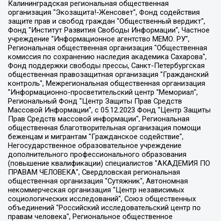
Калининградская региональная общественная организация "Экозащита!-Женсовет", Фонд содействия защите прав и свобод граждан "Общественный вердикт", Фонд "Институт Развития Свободы Информации", Частное учреждение "Информационное агентство МЕМО. РУ", Региональная общественная организация "Общественная комиссия по сохранению наследия академика Сахарова", Фонд поддержки свободы прессы, Санкт-Петербургская общественная правозащитная организация "Гражданский контроль", Межрегиональная общественная организация "Информационно-просветительский центр "Мемориал", Региональный Фонд "Центр Защиты Прав Средств Массовой Информации", с 05.12.2023 Фонд "Центр Защиты Прав Средств массовой информации", Региональная общественная благотворительная организация помощи беженцам и мигрантам "Гражданское содействие", Негосударственное образовательное учреждение дополнительного профессионального образования (повышение квалификации) специалистов "АКАДЕМИЯ ПО ПРАВАМ ЧЕЛОВЕКА", Свердловская региональная общественная организация "Сутяжник", Автономная некоммерческая организация "Центр независимых социологических исследований", Союз общественных объединений "Российский исследовательский центр по правам человека", Региональное общественное учреждение научно-информационный центр "МЕМОРИАЛ", Некоммерческая организация "Фонд защиты гласности", Автономная некоммерческая организация "Институт прав человека", Городская общественная организация "Екатеринбургское общество "МЕМОРИАЛ", Городская общественная организация "Рязанское историко-просветительское и правозащитное общество "Мемориал" (Рязанский Мемориал), Челябинский региональный орган общественной самодеятельности – женское общественное объединение "Женщины Евразии", Челябинский региональный орган общественной самодеятельности "Уральская правозащитная группа", Фонд содействия защите здоровья и социальной справедливости имени Андрея Рылькова, Автономная Некоммерческая Организация "Аналитический Центр Юрия Левады", Автономная некоммерческая организация социальной поддержки населения "Проект Апрель", Региональная общественная организация помощи женщинам и детям, находящимся в кризисной ситуации "Информационно-методический центр "Анна", Фонд содействия развитию массовых коммуникаций и правовому просвещению "Так-так-Так", Фонд содействия устойчивому развитию "Серебряная тайга", Свердловский региональный общественный фонд социальных проектов "Новое время", "Idel.Реалии", Кавказ.Реалии, Крым.Реалии, Телеканал Настоящее Время, Татаро-башкирская служба Радио Свобода (Azatliq Radiosi), Радио Свободная Европа/Радио Свобода (PCE/PC), "Сибирь.Реалии", "Фактограф", Благотворительный фонд помощи осужденным и их семьям, Автономная некоммерческая организация "Институт глобализации и социальных движений", Фонд "В защиту прав заключенных", Частное учреждение "Центр поддержки и содействия развитию средств массовой информации", Пензенский региональный общественный благотворительный фонд "Гражданский союз", "Север.Реалии", Некоммерческая организация Фонд "Правовая инициатива", Общество с ограниченной ответственностью "Радио Свободная Европа/Радио Свобода", Чешское информационное агентство "MEDIUM-ORIENT", Красноярская региональная общественная организация "Мы против СПИДа", Камалягин Денис Николаевич, Маркелов Сергей Евгеньевич, Пономарев Лев Александрович, Савицкая Людмила Алексеевна, Автономная некоммерческая организация "Центр по работе с проблемой насилия "НАСИЛИЮ.НЕТ", Межрегиональный профессиональный союз работников здравоохранения "Альянс врачей", Юридическое лицо, зарегистрированное в Латвийской Республике, SIA "Medusa Project" (регистрационный номер 40103797863, дата регистрации 10.06.2014), Некоммерческая организация "Фонд по борьбе с коррупцией", Автономная некоммерческая организация "Институт права и публичной политики", Баданин Роман Сергеевич, Гликин Максим Александрович, Железнова Мария Михайловна, Лукьянова Юлия Сергеевна, Маетная Елизавета Витальевна, Маняхин Петр Борисович, Чуракова Ольга Владимировна, Ярош Юлия Петровна, Юридическое лицо "The Insider SIA", зарегистрированное в Риге, Латвийская Республика (дата регистрации 26.06.2015), являющееся администратором доменного имени интернет-издания "The Insider SIA", https://theins.ru, Постернак Алексей Евгеньевич, Рубин Михаил Аркадьевич, Анин Роман Александрович, Юридическое лицо Istories fonds, зарегистрированное в Латвийской Республике (регистрационный номер 50008295751, дата регистрации 24.02.2020), Великовский Дмитрий Александрович, Долинина Ирина Николаевна, Мароховская Алеся Алексеевна, Шлейнов Роман Юрьевич, Шмагун Олеся Валентиновна, Общество с ограниченной ответственностью "Альтаир 2021", Общество с ограниченной ответственностью "Вега 2021", Общество с ограниченной ответственностью "Главный редактор 2021", Общество с ограниченной ответственностью "Ромашки монолит", Важенков Артем Валерьевич, Ивановская областная общественная организация "Центр гендерных исследований", Гурман Юрий Альбертович, Медиапроект "ОВД-Инфо", Егоров Владимир Владимирович, Жилинский Владимир Александрович, Общество с ограниченной ответственностью "ЗП", Иванова София Юрьевна, Карезина Инна Павловна, Кильтау Екатерина Викторовна, Петров Алексей Викторович, Пискунов Сергей Евгеньевич, Смирнов Сергей Сергеевич, Тихонов Михаил Сергеевич, Общество с ограниченной ответственностью "ЖУРНАЛИСТ-ИНОСТРАННЫЙ АГЕНТ", Арапова Галина Юрьевна, Вольтская Татьяна Анатольевна, Американская компания "Mason G.E.S. Anonymous Foundation" (США), являющаяся владельцем интернет-издания https://mnews.world/, Компания "Stichting Bellingcat", зарегистрированная в Нидерландах (дата регистрации 11.07.2018), Захаров Андрей Вячеславович, Клепиковская Екатерина Дмитриевна, Общество с ограниченной ответственностью "МЕМО", Перл Роман Александрович, Симонов Евгений Алексеевич, Соловьева Елена Анатольевна, Сотников Даниил Владимирович, Сурначева Елизавета Дмитриевна, Автономная некоммерческая организация по защите прав человека и информированию населения "Якутия – Наше Мнение", Общество с ограниченной ответственностью "Москоу диджитал медиа", с 26.01.2023 Общество с ограниченной ответственностью "Чайка Белые сады", Ветошкина Валерия Валерьевна, Заговора Максим Александрович, Межрегиональное общественное движение "Российская ЛГБТ - сеть", Оленичев Максим Владимирович, Павлов Иван Юрьевич, Скворцова Елена Сергеевна, Общество с ограниченной ответственностью "Как бы инагент", Кочетков Игорь Викторович, Общество с ограниченной ответственностью "Честные выборы", Еланчик Олег Александрович, Общество с ограниченной ответственностью "Нобелевский призыв", Гималова Регина Эмилевна, Григорьев Андрей Валерьевич, Григорьева Алина Александровна, Ассоциация по содействию защите прав призывников, альтернативнослужащих и военнослужащих "Правозащитная группа "Гражданин.Армия.Право", Хисамова Регина Фаритовна, Автономная некоммерческая организация по реализации социально-правовых программ "Лилит", Дальневосточное общественное движение "Маяк", Санкт-Петербургская ЛГБТ-инициативная группа "Выход", Инициативная группа ЛГБТ+ "Реверс", Алексеев Андрей Викторович, Бекбулатова Таисия Львовна, Беляев Иван Михайлович, Владыкина Елена Сергеевна, Гельман Марат Александрович, Никульшина Вероника Юрьевна, Толоконникова Надежда Андреевна, Шендерович Виктор Анатольевич, Общество с ограниченной ответственностью "Данное сообщение", Общество с ограниченной ответственностью Издательский дом "Новая глава", Айнбиндер Александра Александровна, Московский комьюнити-центр для ЛГБТ+инициатив, Благотворительный фонд развития филантропии, Deutsche Welle (Германия, Kurt-Schumacher-Strasse 3, 53113 Bonn), Борзунова Мария Михайловна, Воробьев Виктор Викторович, Голубева Анна Львовна, Константинова Алла Михайловна, Малкова Ирина Владимировна, Мурадов Мурад Абдулгалимович, Осетинская Елизавета Николаевна, Понасенков Евгений Николаевич, Ганапольский Матвей Юрьевич, Киселев Евгений Алексеевич, Борухович Ирина Григорьевна, Дремин Иван Тимофеевич, Дубровский Дмитрий Викторович, Красноярская региональная общественная организация поддержки и развития альтернативных образовательных технологий и межкультурных коммуникаций "ИНТЕРРА", Маяковская Екатерина Алексеевна, Фейгин Марк Захарович, Филимонов Андрей Викторович, Дзугкоева Регина Николаевна, Доброхотов Роман Александрович, Дудь Юрий Александрович, Елкин Сергей Владимирович, Кругликов Кирилл Игоревич, Сабунаева Мария Леонидовна, Семенов Алексей Владимирович, Шаинян Карен Багратович, Шульман Екатерина Михайловна, Асафьев Артур Валерьевич, Вахштайн Виктор Семенович, Венедиктов Алексей Алексеевич, Лушникова Екатерина Евгеньевна, Волков Леонид Михайлович, Невзоров Александр Глебович, Пархоменко Сергей Борисович, Сироткин Ярослав Николаевич, Кара-Мурза Владимир Владимирович, Баранова Наталья Владимировна, Гозман Леонид Яковлевич, Кагарлицкий Борис Юльевич, Климарев Михаил Валерьевич, Милов Владимир Станиславович, Автономная некоммерческая организация Краснодарский центр современного искусства "Типография", Моргенштерн Алишер Тагирович, Соболь Любовь Эдуардовна, Общество с ограниченной ответственностью "ЛИЗА НОРМ", Каспаров Гарри Кимович, Ходорковский Михаил Борисович, Общество с ограниченной ответственностью "Апрельские тезисы", Данилович Ирина Брониславовна, Кашин Олег Владимирович, Петров Николай Владимирович, Пивоваров Алексей Владимирович, Соколов Михаил Владимирович, Цветкова Юлия Владимировна, Чичваркин Евгений Александрович, Комитет против пыток/Команда против пыток, Общество с ограниченной ответственностью "Первый научный", Общество с ограниченной ответственностью "Вертолет и ко", Белоцерковская Вероника Борисовна, Кац Максим Евгеньевич, Лазарева Татьяна Юрьевна, Шаведдинов Руслан Табризович, Яшин Илья Валерьевич, Общество с ограниченной ответственностью "Иноагент ААВ", Алешковский Дмитрий Петрович, Альбац Евгения Марковна, Быков Дмитрий Львович, Галямина Юлия Евгеньевна, Лойко Сергей Леонидович, Мартынов Кирилл Константинович, Медведев Сергей Александрович, Крашенинников Федор Геннадиевич, Гордеева Катерина Вл