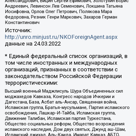
Александрович, Вицин Сергей Ефимович, Золотухин Борис
Андреевич, Левинсон Лев Семенович, Локшина Татьяна
Иосифовна, Орлов Олег Петрович, Полякова Мара
Федоровна, Резник Генри Маркович, Захаров Герман
Константинович
Источник:
http://unro.minjust.ru/NKOForeignAgent.aspx
данные на
24.03.2022
* Единый федеральный список организаций, в
том числе иностранных и международных
организаций, признанных в соответствии с
законодательством Российской Федерации
террористическими:
Высший военный Маджлисуль Шура Объединенных сил
моджахедов Кавказа, Конгресс народов Ичкерии и
Дагестана, База, Асбат аль-Ансар, Священная война,
Исламская группа, Братья-мусульмане, Партия исламского
освобождения, Лашкар-И-Тайба, Исламская группа,
Движение Талибан, Исламская партия Туркестана,
Общество социальных реформ, Общество возрождения
исламского наследия, Дом двух святых, Джунд аш-Шам,
Исламский джихад, Аль-Каида, Имарат Кавказ, АБТО,