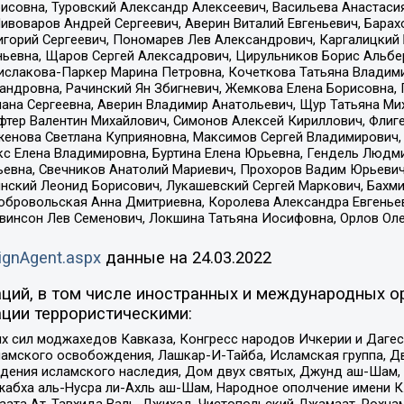
совна, Туровский Александр Алексеевич, Васильева Анастасия
Пивоваров Андрей Сергеевич, Аверин Виталий Евгеньевич, Бара
горий Сергеевич, Пономарев Лев Александрович, Каргалицкий 
ньевна, Щаров Сергей Алексадрович, Цирульников Борис Альбер
ислакова-Паркер Марина Петровна, Кочеткова Татьяна Владими
сандровна, Рачинский Ян Збигневич, Жемкова Елена Борисовна,
лана Сергеевна, Аверин Владимир Анатольевич, Щур Татьяна М
фтер Валентин Михайлович, Симонов Алексей Кириллович, Флиг
женова Светлана Куприяновна, Максимов Сергей Владимирович, 
кс Елена Владимировна, Буртина Елена Юрьевна, Гендель Людм
евна, Свечников Анатолий Мариевич, Прохоров Вадим Юрьевич
инский Леонид Борисович, Лукашевский Сергей Маркович, Бахм
Добровольская Анна Дмитриевна, Королева Александра Евгенье
евинсон Лев Семенович, Локшина Татьяна Иосифовна, Орлов Ол
ignAgent.aspx
данные на
24.03.2022
ций, в том числе иностранных и международных ор
ции террористическими:
ил моджахедов Кавказа, Конгресс народов Ичкерии и Дагеста
ламского освобождения, Лашкар-И-Тайба, Исламская группа, Дв
ения исламского наследия, Дом двух святых, Джунд аш-Шам, 
жабха аль-Нусра ли-Ахль аш-Шам, Народное ополчение имени К.
ата Ат-Тавхида Валь-Джихад, Чистопольский Джамаат, Рохнам