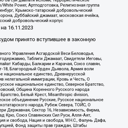
/White Power, Артподготовка, Религиозная группа
Оренбург, Крымско-татарский добровольческий
орона, Дуббайский джамаат, московская ячейка,
усский добровольческий корпус
 на
16.11.2023
судом принято вступившее в законную
вного Управления Асгардской Веси Беловодья,
годержавию, Таблиги Джамаат, Свидетели Иеговы,
айат Кабарды, Балкарии и Карачая, Союз славян,
т-18, Благородный Орден Дьявола, Армия воли
ое национальное единство, Древнерусской
 нелегальной иммиграции, Кровь и Честь, О
усское национальное единство, Северное Братство,
ровский, Община Коренного Русского народа
атство, Белый Крест, Misanthropic division,
еское объединение Русские, Русское национальное
котатарского народа, Рубеж Севера, ТОЙС, О
ри Державная, Сектор 16, Независимость, Фирма,
д Крю, Союз Славянских Сил Руси, Алля-Аят,
я и свобода, Нация и свобода, W.H.С., Фалунь Дафа,
рупцией, Фонд защиты прав граждан, Штабы