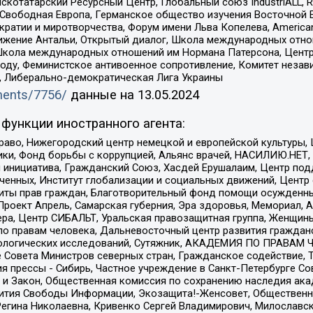
татарский Ресурсный Центр, Глобальный союз IndustriALL, Russi
 Свободная Европа, Германское общество изучения Восточной 
и и миротворчества, Форум имени Льва Копелева, American Counci
ое движение Антальи, Открытый диалог, Школа международных отн
Школа международных отношений им Нормана Патерсона, Центр
ду, Феминистское антивоенное сопротивление, Комитет независ
а, Либерально-демократическая Лига Украины
uments/7756/
данные на
13.05.2024
функции иностранного агента:
раво, Нижегородский центр немецкой и европейской культуры,
тики, Фонд борьбы с коррупцией, Альянс врачей, НАСИЛИЮ.НЕТ,
я инициатива, Гражданский Союз, Хасдей Ерушалаим, Центр по
юченных, Институт глобализации и социальных движений, Цент
ты прав граждан, Благотворительный фонд помощи осужденным
а, Проект Апрель, Самарская губерния, Эра здоровья, Мемориал
ера, Центр СИБАЛЬТ, Уральская правозащитная группа, Женщины
по правам человека, Дальневосточный центр развития гражданс
ологических исследований, Сутяжник, АКАДЕМИЯ ПО ПРАВАМ Ч
е Совета Министров северных стран, Гражданское содействие,
я прессы - Сибирь, Частное учреждение в Санкт-Петербурге С
 и Закон, Общественная комиссия по сохранению наследия ак
звития Свободы Информации, Экозащита!-Женсовет, Общественн
Регина Николаевна, Кривенко Сергей Владимирович, Милославс