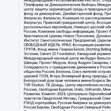
Международный Республиканский Институт, Откры
Платформа за Демократические Выборы, Междуна
центр защиты окружающей среды и природных ресу
фонд за демократию, Джеймстаунский фонд, Прож
Фалуньгун, Фалуньгун, Коалиция по расследован
Фалуньгун, Пражский гражданский центр, Ассоци
русскоязычных европейцев, Немецко-русский об
России, Компания свободы информации, Проект М
Христианской Церкви, Новое Поколение, Духовн
Институт Саентологических Предприятий, Церков
СВОБОДНЫЙ ИДЕЛЬ-УРАЛ, Ассоциация развития ж
ГРУПА, Фонд имени Генриха Бёлля, Stichting Bellin
Эстонии, Calvert 22 Foundation, Канадский укра
Международный научный центр им Вудро Вильсона
Швеции, Проект Медуза, Фонд Андрея Сахарова, Ф
Солидарность с гражданским движением в России 
общества Россия, Беллона, Союз жителей острово
церквей TCCN, Агора, Всемирный фонд природы, B
Белорусский дом прав человека имени Бориса Зво
TVR Studios, ТВ Дождь, Центр европейских иссл
Россию, Свободная Бурятия, Uralic, UnKremlin, 
Развития, Комитет-2024, Центрально-Европейски
трактатов Свидетелей Иеговы, Гражданский Совет
РЭНД корпорейшн, Русская Америка за демократи
Россия Берлин, Свободная Россия Северный Рейн-В