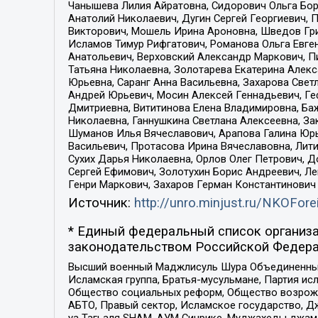
Чанышева Лилия Айратовна, Сидорович Ольга Бори
Анатолий Николаевич, Дугин Сергей Георгиевич, 
Викторович, Мошель Ирина Ароновна, Шведов Гри
Исламов Тимур Рифгатович, Романова Ольга Евге
Анатольевич, Верховский Александр Маркович, П
Татьяна Николаевна, Золотарева Екатерина Алек
Юрьевна, Саранг Анна Васильевна, Захарова Свет
Андрей Юрьевич, Мосин Алексей Геннадьевич, Ге
Дмитриевна, Вититинова Елена Владимировна, Ба
Николаевна, Ганнушкина Светлана Алексеевна, За
Шуманов Илья Вячеславович, Арапова Галина Юрь
Васильевич, Протасова Ирина Вячеславовна, Лит
Сухих Дарья Николаевна, Орлов Олег Петрович, 
Сергей Ефимович, Золотухин Борис Андреевич, Л
Генри Маркович, Захаров Герман Константинович
Источник:
http://unro.minjust.ru/NKOFore
* Единый федеральный список организа
законодательством Российской Федера
Высший военный Маджлисуль Шура Объединенных с
Исламская группа, Братья-мусульмане, Партия ис
Общество социальных реформ, Общество возрожд
АБТО, Правый сектор, Исламское государство, Д
уа Тагьаля SHAM, АУМ Синрике, Муджахеды джама