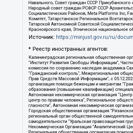
Навального, Совет граждан СССР Прикубанского 
Народный совет граждан РСФСР СССР Архангельск
Социалистических Районов, Meta Platforms Inc, 
Комитет, Татарстанское Региональное Всетатар
Татарской Автономной Советской Социалистическ
Красноярского края, Этническое национальное о
Источник:
https://minjust.gov.ru/ru/doc
* Реестр иностранных агентов:
Калининградская региональная общественная организация "Экозащита!-Женсовет", Фонд содействия защите прав и свобод граждан "Общественный вердикт", Фонд "Институт Развития Свободы Информации", Частное учреждение "Информационное агентство МЕМО. РУ", Региональная общественная организация "Общественная комиссия по сохранению наследия академика Сахарова", Фонд поддержки свободы прессы, Санкт-Петербургская общественная правозащитная организация "Гражданский контроль", Межрегиональная общественная организация "Информационно-просветительский центр "Мемориал", Региональный Фонд "Центр Защиты Прав Средств Массовой Информации", с 05.12.2023 Фонд "Центр Защиты Прав Средств массовой информации", Региональная общественная благотворительная организация помощи беженцам и мигрантам "Гражданское содействие", Негосударственное образовательное учреждение дополнительного профессионального образования (повышение квалификации) специалистов "АКАДЕМИЯ ПО ПРАВАМ ЧЕЛОВЕКА", Свердловская региональная общественная организация "Сутяжник", Автономная некоммерческая организация "Центр независимых социологических исследований", Союз общественных объединений "Российский исследовательский центр по правам человека", Региональное общественное учреждение научно-информационный центр "МЕМОРИАЛ", Некоммерческая организация "Фонд защиты гласности", Автономная некоммерческая организация "Институт прав человека", Городская общественная организация "Екатеринбургское общество "МЕМОРИАЛ", Городская общественная организация "Рязанское историко-просветительское и правозащитное общество "Мемориал" (Рязанский Мемориал), Челябинский региональный орган общественной самодеятельности – женское общественное объединение "Женщины Евразии", Челябинский региональный орган общественной самодеятельности "Уральская правозащитная группа", Фонд содействия защите здоровья и социальной справедливости имени Андрея Рылькова, Автономная Некоммерческая Организация "Аналитический Центр Юрия Левады", Автономная некоммерческая организация социальной поддержки населения "Проект Апрель", Региональная общественная организация помощи женщинам и детям, находящимся в кризисной ситуации "Информационно-методический центр "Анна", Фонд содействия развитию массовых коммуникаций и правовому просвещению "Так-так-Так", Фонд содействия устойчивому развитию "Серебряная тайга", Свердловский региональный общественный фонд социальных проектов "Новое время", "Idel.Реалии", Кавказ.Реалии, Крым.Реалии, Телеканал Настоящее Время, Татаро-башкирская служба Радио Свобода (Azatliq Radiosi), Радио Свободная Европа/Радио Свобода (PCE/PC), "Сибирь.Реалии", "Фактограф", Благотворительный фонд помощи осужденным и их семьям, Автономная некоммерческая организация "Институт глобализации и социальных движений", Фонд "В защиту прав заключенных", Частное учреждение "Центр поддержки и содействия развитию средств массовой информации", Пензенский региональный общественный благотворительный фонд "Гражданский союз", "Север.Реалии", Некоммерческая организация Фонд "Правовая инициатива", 