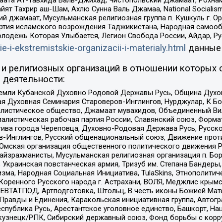
ят Тахрир аш-Шам, Ахлю Сунна Валь Джамаа, National Socialism
ий джамаат, Мусульманская религиозная группа п. Кушкуль г. 
ртия исламского возрождения Таджикистана, Народная самооб
олодёжь Которая Улыбается, Легион Свобода России, Айдар, Р
ie-i-ekstremistskie-organizacii-i-materialy.html
данные
и религиозных организаций в отношении которых 
 деятельности:
земли Кубанской Духовно Родовой Державы Русь, Община Духо
 Духовная Семинария Староверов-Инглингов, Нурджулар, К Бо
листическое общество, Джамаат мувахидов, Объединенный Вил
иалистическая рабочая партия России, Славянский союз, Форма
ива города Череповца, Духовно-Родовая Держава Русь, Русск
-Инглингов, Русский общенациональный союз, Движение против
 Омская организация общественного политического движения Р
йзрахманисты, Мусульманская религиозная организация п. Бо
краинская повстанческая армия, Тризуб им. Степана Бандеры, Бр
зма, Народная Социальная Инициатива, TulaSkins, Этнополитич
оренного Русского народа г. Астрахани, ВОЛЯ, Меджлис крымс
РЕВТАТПОД, Артподготовка, Штольц, В честь иконы Божией Мате
равды и Единения, Каракольская инициативная группа, Автогра
спублика Русь, Арестантское уголовное единство, Башкорт, Наци
окузнецк/РПК, Сибирский державный союз, Фонд борьбы с кор