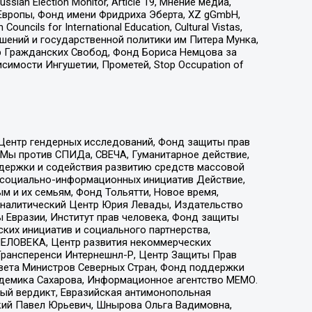
an Election Monitor, Article 19, Мнение медиа,
Европы, Фонд имени Фридриха Эберта, XZ gGmbH,
ls for International Education, Cultural Vistas,
ошений и государственной политики им Питера Мунка,
 Гражданских Свобод, Фонд Бориса Немцова за
имости Ингушетии, Прометей, Stop Occupation of
 Центр гендерных исследований, Фонд защиты прав
 Мы против СПИДа, СВЕЧА, Гуманитарное действие,
ддержки и содействия развитию средств массовой
р социально-информационных инициатив Действие,
 и их семьям, Фонд Тольятти, Новое время,
, Аналитический Центр Юрия Левады, Издательство
 Евразии, Институт прав человека, Фонд защиты
ких инициатив и социального партнерства,
ЕЛОВЕКА, Центр развития некоммерческих
 Трансперенси Интернешнл-Р, Центр Защиты Прав
овета Министров Северных Стран, Фонд поддержки
адемика Сахарова, Информационное агентство МЕМО.
ый вердикт, Евразийская антимонопольная
кий Павел Юрьевич, Шнырова Ольга Вадимовна,