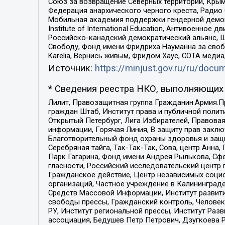
Союз за возвращение Северных территорий, Крымско
Федерация анархического черного креста, Радио
Мобильная академия поддержки гендерной демократи
Institute of International Education, Антивоенн
Российско-канадский демократический альянс, 
Свободу, Фонд имени Фридриха Науманна за свобо
Karelia, Вернись живым, Фридом Хаус, СОТА меди
Источник:
https://minjust.gov.ru/ru/doc
* Сведения реестра НКО, выполняющих 
Лилит, Правозащитная группа Гражданин.Армия.П
граждан Штаб, Институт права и публичной поли
Открытый Петербург, Лига Избирателей, Правова
информации, Горячая Линия, В защиту прав закл
Благотворительный фонд охраны здоровья и защи
Серебряная тайга, Так-Так-Так, Сова, центр Анн
Парк Гагарина, Фонд имени Андрея Рылькова, Сф
гласности, Российский исследовательский центр 
Гражданское действие, Центр независимых соци
организаций, Частное учреждение в Калининград
Средств Массовой Информации, Институт развити
свободы прессы, Гражданский контроль, Человек
РУ, Институт региональной прессы, Институт Ра
ассоциация, Бедушев Петр Петрович, Дзугкоева 