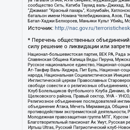
сообщество Сеть, Катиба Таухид валь-Джихад, Хай
“Джамаат “Красный пахарь”, Колумбайн, Хатлонск
батальон имени Номана Челебиджихана, Азов, Па
Батал-Хаджи Белхороев, Маньяки Культ Убийц, М
Источник:
http://nac.gov.ru/terroristichesk
* Перечень общественных объединений 
силу решение о ликвидации или запрете
Национал-большевистская партия, ВЕК РА, Рада 
Славянская Община Капища Веды Перуна, Мужская
Русское национальное единство, Национал-социа
Ат-Такфир Валь-Хиджра, Пит Буль, Национал-соц
народа, Национальная Социалистическая Инициат
Инглистической церкви Православных Староверов
свободе совести и о религиозных объединениях,
Клуб Болельщиков Футбольного Клуба Динамо, Фа
Щелковского района, Правый сектор, УНА - УНСО, У
Религиозное объединение последователей инглии
объединение Атака, Мечеть Мирмамеда, Община К
противодействии экстремистской деятельности, 
Молодежная правозащитная группа МПГ, Курсом П
Благотворительный пансионат Ак Умут, Русская ре
Иртыш Ultras, Русский Патриотический клуб-Нов