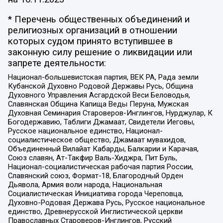
* Перечень общественных объединений и
религиозных организаций в отношении
которых судом принято вступившее в
законную силу решение о ликвидации или
запрете деятельности:
Национал-большевистская партия, ВЕК РА, Рада земли
Кубанской Духовно Родовой Державы Русь, Община
Духовного Управления Асгардской Веси Беловодья,
Славянская Община Капища Веды Перуна, Мужская
Духовная Семинария Староверов-Инглингов, Нурджулар, К
Богодержавию, Таблиги Джамаат, Свидетели Иеговы,
Русское национальное единство, Национал-
социалистическое общество, Джамаат мувахидов,
Объединенный Вилайат Кабарды, Балкарии и Карачая,
Союз славян, Ат-Такфир Валь-Хиджра, Пит Буль,
Национал-социалистическая рабочая партия России,
Славянский союз, Формат-18, Благородный Орден
Дьявола, Армия воли народа, Национальная
Социалистическая Инициатива города Череповца,
Духовно-Родовая Держава Русь, Русское национальное
единство, Древнерусской Инглистической церкви
Православных Староверов-Инглингов, Русский