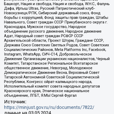
Башкорт, Нация и свобода, Нация и свобода, W.H.С., Фалунь
Дафа, Иртыш Ultras, Русский Патриотический клуб-
Новокузнецк/РПК, Сибирский державный союз, Фонд
борьбы с коррупцией, Фонд защиты прав граждан, Штабы
Навального, Совет граждан СССР Прикубанского округа г.
Краснодара, Мужское государство, Народное
объединение русского движения, Народное движение
Адат, Народный совет граждан РСФСР СССР
Архангельской области, Проект Штурм, Граждане СССР,
Держава Союз Советских Светлых Родов, Совет Советских
Социалистических Районов, Meta Platforms Inc, Facebook,
Instagram, WhatsApp, СИЧ-С14, Добровольческое
Движение Организации украинских националистов, Черный
Комитет, Татарстанское Региональное Всетатарское
общественное движение, Невоград, Молодежное
Демократическое Движение Весна, Верховный Совет
Татарской Автономной Советской Социалистической
Республики, Конгресс ойрат-калмыцкого народа,
Исполнительный комитет совета народных депутатов
Красноярского края, Этническое национальное
объединение, ЛГБТ, Я.МЫ Сергей Фургал
Источник:
https://minjust.gov.ru/ru/documents/7822/
данные на
03.05.2024