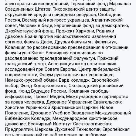
электоральных исследований, Германский фонд Маршалла
Соединенных Штатов, Тихоокеанский центр защиты
окружающей среды и природных ресурсов, Свободная
Россия, Всемирный конгресс украинцев, Атлантический
совет, Человек в беде, Европейский фонд за демократию,
Джеймстаунский фонд, Прожект Хармони, Родники
дракона, Врачи против насильственного извлечения
органов, Фалунь Дафа, Друзья Фалуньгун, Фалуньгун,
Коалиция по расследованию преследования в отношении
Фалуньгун в Китае, Всемирная организация по
расследованию преследований Фалуньгун, Пражский
гражданский центр, Ассоциация школ политических
исследований при Совете Европы, Центр либеральной
современности, Форум русскоязычных европейцев,
Немецко-русский обмен, Бард колледж, Европейский
выбор, Фонд Ходорковского, Оксфордский российский
фонд, Фонд Будущее России, Компания свободы
информации, Проект Медиа, Международное партнерство
за права человека, Духовное Управление Евангельских
Христиан Украинской Христианской Церкви, Новое
Поколение, Духовное Учебное Заведение Международный
Библейский Колледж, Международное христианское
движение, Всемирный Институт Саентологических
Предприятий, Церковь Духовной Технологии, Европейская
сеть организаций по наблюдению за выборами,