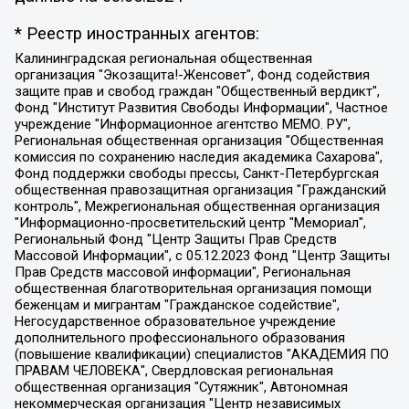
* Реестр иностранных агентов:
Калининградская региональная общественная организация "Экозащита!-Женсовет", Фонд содействия защите прав и свобод граждан "Общественный вердикт", Фонд "Институт Развития Свободы Информации", Частное учреждение "Информационное агентство МЕМО. РУ", Региональная общественная организация "Общественная комиссия по сохранению наследия академика Сахарова", Фонд поддержки свободы прессы, Санкт-Петербургская общественная правозащитная организация "Гражданский контроль", Межрегиональная общественная организация "Информационно-просветительский центр "Мемориал", Региональный Фонд "Центр Защиты Прав Средств Массовой Информации", с 05.12.2023 Фонд "Центр Защиты Прав Средств массовой информации", Региональная общественная благотворительная организация помощи беженцам и мигрантам "Гражданское содействие", Негосударственное образовательное учреждение дополнительного профессионального образования (повышение квалификации) специалистов "АКАДЕМИЯ ПО ПРАВАМ ЧЕЛОВЕКА", Свердловская региональная общественная организация "Сутяжник", Автономная некоммерческая организация "Центр независимых социологических исследований", Союз общественных объединений "Российский исследовательский центр по правам человека", Региональное общественное учреждение научно-информационный центр "МЕМОРИАЛ", Некоммерческая организация "Фонд защиты гласности", Автономная некоммерческая организация "Институт прав человека", Городская общественная организация "Екатеринбургское общество "МЕМОРИАЛ", Городская общественная организация "Рязанское историко-просветительское и правозащитное общество "Мемориал" (Рязанский Мемориал), Челябинский региональный орган общественной самодеятельности – женское общественное объединение "Женщины Евразии", Челябинский региональный орган общественной самодеятельности "Уральская правозащитная группа", Фонд содействия защите здоровья и социальной справедливости имени Андрея Рылькова, Автономная Некоммерческая Организация "Аналитический Центр Юрия Левады", Автономная некоммерческая организация социальной поддержки населения "Проект Апрель", Региональная общественная организация помощи женщинам и детям, находящимся в кризисной ситуации "Информационно-методический центр "Анна", Фонд содействия развитию массовых коммуникаций и правовому просвещению "Так-так-Так", Фонд содействия устойчивому развитию "Серебряная тайга", Свердловский региональный общественный фонд социальных проектов "Новое время", "Idel.Реалии", Кавказ.Реалии, Крым.Реалии, Телеканал Настоящее Время, Татаро-башкирская служба Радио Свобода (Azatliq Radiosi), Радио Свободная Европа/Радио Свобода (PCE/PC), "Сибирь.Реалии", "Фактограф", Благотворительный фонд помощи осужденным и их семьям, Автономная некоммерческая организация "Институт глобализации и социальных движений", Фонд "В защиту прав заключенных", Частное учреждение "Центр поддержки и содействия развитию средств массовой информации", Пензенский региональный общественный благотворительный фонд "Гражданский союз", "Север.Реалии", Некоммерческая организация Фонд "Правовая инициатива", Общество с ограниченной ответственностью "Радио Свободная Европа/Радио Свобода", Чешское информационное агентство "MEDIUM-ORIENT", Красноярская региональная общественная организация "Мы против СПИДа", Камалягин Денис Николаевич, Маркелов Сергей Евгеньевич, Пономарев Лев Александрович, Савицкая Людмила Алексеевна, Автономная некоммерческая организация "Центр по работе с проблемой насилия "НАСИЛИЮ.НЕТ", Межрегиональный профессиональный союз работников здравоохранения "Альянс врачей", Юридическое лицо, зарегистрированное в Латвийской Республике, SIA "Medusa Project" (регистрационный номер 40103797863, дата регистрации 10.06.2014), Некоммерческая организация "Фонд по борьбе с коррупцией", Автономная некоммерческая организация "Институт права и публичной политики", Баданин Роман Сергеевич, Гликин Максим Александрович, Железнова Мария Михайловна, Лукьянова Юлия Сергеевна, Маетная Елизавета Витальевна, Маняхин Петр Борисович, Чуракова Ольга Владимировна, Ярош Юлия Петровна, Юридическое лицо "The Insider SIA", зарегистрированное в Риге, Латвийская Республика (дата регистрации 26.06.2015), являющееся администратором доменного имени интернет-издания "The Insider SIA", https://theins.ru, Постернак Алексей Евгеньевич, Рубин Михаил Аркадьевич, Анин Роман Александрович, Юридическое лицо Istories fonds, зарегистрированное в Латвийской Республике (регистрационный номер 50008295751, дата регистрации 24.02.2020), Великовский Дмитрий Александрович, Долинина Ирина Николаевна, Мароховская Алеся Алексеевна, Шлейнов Роман Юрьевич, Шмагун Олеся Валентиновна, Общество с ограниченной ответственностью "Альтаир 2021", Общество с ограниченной ответственностью "Вега 2021", Общество с ограниченной ответственностью "Главный редактор 2021", Общество с ограниченной ответственностью "Ромашки монолит", Важенков Артем Валерьевич, Ивановская областная общественная организация "Центр гендерных исследований", Гурман Юрий Альбертович, Медиапроект "ОВД-Инфо", Егоров Владимир Владимирович, Жилинский Владимир Александрович, Общество с ограниченной ответственностью "ЗП", Иванова София Юрьевна, Карезина Инна Павловна, Кильтау Екатерина Викторовна, Петров Алексей Викторович, Пискунов Сергей Евгеньевич, Смирнов Сергей Сергеевич, Тихонов Михаил Сергеевич, Общество с ограниченной ответственностью "ЖУРНАЛИСТ-ИНОСТРАННЫЙ АГЕНТ", Арапова Галина Юрьевна, Вольтская Татьяна Анатольевна, Американская компания "Mason G.E.S. Anonymous Foundation" (США), являющаяся владельцем интернет-издания https://mnews.world/, Компания "Stichting Bellingcat", зарегистрированная в Нидерландах (дата регистрации 11.07.2018), Захаров Андрей Вячеславович, Клепиковская Екатерина Дмитриевна, Общество с ограниченной ответственностью "МЕМО", Перл Роман Александрович, Симонов Евгений Алексеевич, Соловьева Елена Анатольевна, Сотников Даниил Владимирович, Сурначева Елизавета Дмитриевна, Автономная некоммерческая организация по защите прав человека и информированию населения "Якутия – Наше Мнение", Общество с ограниченной ответственностью "Москоу диджитал медиа", с 26.01.2023 Общество с ограниченной ответственностью "Чайка Белые сады", Ветошкина Валерия Валерьевна, Заговора Максим Александрович, Межрегиональное общественное движение "Российская ЛГБТ - сеть", Оленичев Максим Владимирович, Павлов Иван Юрьевич, Скворцова Елена Сергеевна, Общество с ограниченной ответственностью "Как бы инагент", Кочетков Игорь Викторович, Общество с ограниченной ответственностью "Честные выборы", Еланчик Олег Александрович, Общество с ограниченной ответственностью "Нобелевский призыв", Гималова Регина Эмилевна, Григорьев Андрей Валерьевич, Григорьева Алина Александровна, Ассоциация по содействию защите прав призывников, альтернативнослужащих и военнослужащих "Правозащитная группа "Гражданин.Армия.Право", Хисамова Регина Фаритовна, Автономная некоммерческая организация по реализации социально-правовых программ "Лилит", Дальневосточное общественное движение "Маяк", Санкт-Петербургская ЛГБТ-инициативная группа "Выход", Инициативная группа ЛГБТ+ "Реверс", Алексеев Андрей Викторович, Бекбулатова Таисия Львовна, Беляев Иван Михайлович, Владыкина Елена Сергеевна, Гельман Марат Александрович, Никульшина Вероника Юрьевна, Толоконникова Надежда Андреевна, Шендерович Виктор Анатольевич, Общество с ограниченной ответственностью "Данное сообщение", Общество с ограниченной ответственностью Издательский дом "Новая глава", Айнбиндер Александра Александровна, Московский комьюнити-центр для ЛГБТ+инициатив, Благотворительный фонд развития филантропии, Deutsche Welle (Германия, Kurt-Schumacher-Strasse 3, 53113 Bonn), Борзунова Мария Михайловна, Воробьев Виктор Викторович, Голубева Анна Львовна, Константинова Алла Михайловна, Малкова Ирина Владимировна, Мурадов Мурад Абдулгалимович, Осетинская Елизавета Николаевна, Понасенков Евгений Николаевич, Ганапольский Матвей Юрьевич, Киселев Евгений Алексеевич, Борухович Ирина Григорьевна, Дремин Иван Тимофеевич, Дубровский Дмитрий Викторович, Красноярская региональная общественная организация поддержки и развития альтернативных образовательных технологий и межкультурных коммуникаций "ИНТЕРРА", Маяковская Екатерина Алексеевна, Фейгин Марк Захарович, Филимонов Андрей Викторович, Дзугкоева Регина Николаевна, Доброхотов Роман Александрович, Дудь Юрий Александрович, Елкин Сергей Владимирович, Кругликов Кирилл Игоревич, Сабунаева Мария Леонидовна, Семенов Алексей Владимирович, Шаинян Карен Багратович, Шульман Екатерина Михайловна, Асафьев Артур Валерьевич, Вахштайн Виктор Семенович, Венедиктов Алексей Алексеевич, Лушникова Екатерина Евгеньевна, Волков Леонид Михайлович, Невзоров Александр Глебович, Пархоменко Сергей Борисович, Сироткин Ярослав Николаевич, Кара-Мурза Владимир Владимирович, Баранова Наталья Владимировна, Гозман Леонид Яковлевич, Кагарлицкий Борис Юльевич, Климарев Михаил Валерьевич, Милов Владимир Станиславович, Автономная некоммерческая организация Краснодарский центр современного искусства "Типография", Моргенштерн Алишер Тагирович, Соболь Любовь Эдуардовна, Общество с ограниченной ответственностью "ЛИЗА НОРМ", Каспаров Гарри Кимович, Ходорковский Михаил Борисович, Общество с ограниченной ответственностью "Апрельские тезисы", Данилович Ирина Брониславовна, Кашин Олег Владимирович, Петров Николай Владимирович, Пивоваров Алексей Владимирович, Соколов Михаил Владимирович, Цветкова Юлия Владимировна, Чичваркин Евгений Александрович, Комитет против пыток/Команда против пыток, Общество с ограниченной ответственностью "Первый научный", Общество с ограниченной ответственностью "Вертолет и ко", Белоцерковская Вероника Борисовна, Кац Максим Евгеньевич, Лазарева Татьяна Юрьевна, Шаведдинов Руслан Табризович, Яшин Илья Валерьевич, Общество с ограниченной ответственностью "Иноагент ААВ", Алешковский Дмитрий Петрович, Альбац Евгения Марковна, Быков Дмитрий Львович, Галямина Юлия Евгеньевна, Лойко Сергей Леонидович, Мартынов Кирилл Константинович, Медведев Сергей Александрович, Крашенинников Федор Геннадиевич, Гордеева Катерина Вл