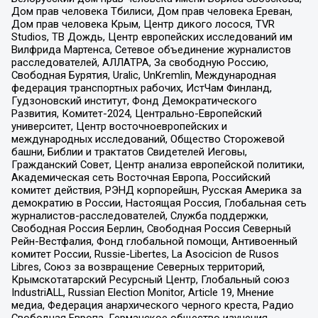
Дом прав человека Тбилиси, Дом прав человека Ереван,
Дом прав человека Крым, Центр дикого лосося, TVR
Studios, ТВ Дождь, Центр европейских исследований им
Вилфрида Мартенса, Сетевое объединение журналистов
расследователей, АЛЛАТРА, За свободную Россию,
Свободная Бурятия, Uralic, UnKremlin, Международная
федерация транспортных рабочих, ИстЧам Финланд,
Гудзоновский институт, Фонд Демократического
Развития, Комитет-2024, Центрально-Европейский
университет, Центр восточноевропейских и
международных исследований, Общество Сторожевой
башни, Библии и трактатов Свидетелей Иеговы,
Гражданский Совет, Центр анализа европейской политики,
Академическая сеть Восточная Европа, Российский
комитет действия, РЭНД корпорейшн, Русская Америка за
демократию в России, Настоящая Россия, Глобальная сеть
журналистов-расследователей, Служба поддержки,
Свободная Россия Берлин, Свободная Россия Северный
Рейн-Вестфалия, Фонд глобальной помощи, Антивоенный
комитет России, Russie-Libertes, La Asocicion de Rusos
Libres, Союз за возвращение Северных территорий,
Крымскотатарский Ресурсный Центр, Глобальный союз
IndustriALL, Russian Election Monitor, Article 19, Мнение
медиа, Федерация анархического черного креста, Радио
Свободная Европа, Германское общество изучения