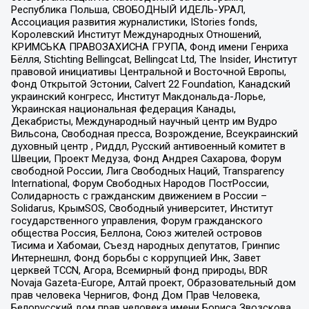
Республика Польша, СВОБОДНЫЙ ИДЕЛЬ-УРАЛ,
Ассоциация развития журналистики, IStories fonds,
Королевский Институт Международных Отношений,
КРИМСЬКА ПРАВОЗАХИСНА ГРУПА, Фонд имени Генриха
Бёлля, Stichting Bellingcat, Bellingcat Ltd, The Insider, Институт
правовой инициативы Центральной и Восточной Европы,
Фонд Открытой Эстонии, Calvert 22 Foundation, Канадский
украинский конгресс, Институт Макдональда-Лорье,
Украинская национальная федерация Канады,
Декабристы, Международный научный центр им Вудро
Вильсона, Свободная пресса, Возрождение, Всеукраинский
духовный центр , Риддл, Русский антивоенный комитет в
Швеции, Проект Медуза, Фонд Андрея Сахарова, Форум
свободной России, Лига Свободных Наций, Transparеncy
International, Форум Свободных Народов ПостРоссии,
Солидарность с гражданским движением в России –
Solidarus, КрымSOS, Свободный университет, Институт
государственного управления, Форум гражданского
общества Россия, Беллона, Союз жителей островов
Тисима и Хабомаи, Съезд народных депутатов, Гринпис
Интернешнл, Фонд борьбы с коррупцией Инк, Завет
церквей TCCN, Агора, Всемирный фонд природы, BDR
Novaja Gazeta-Europe, Алтай проект, Образовательный дом
прав человека Чернигов, Фонд Дом Прав Человека,
Белорусский дом прав человека имени Бориса Звозскова,