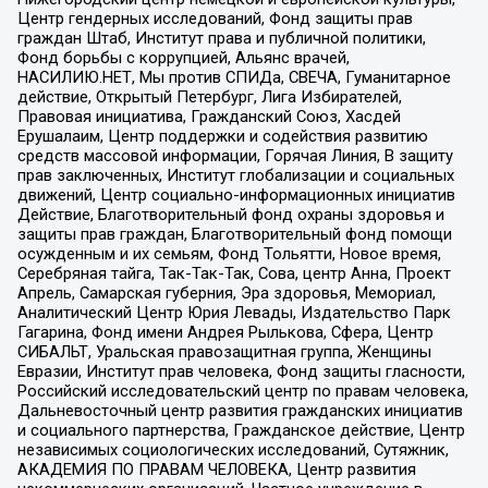
Центр гендерных исследований, Фонд защиты прав
граждан Штаб, Институт права и публичной политики,
Фонд борьбы с коррупцией, Альянс врачей,
НАСИЛИЮ.НЕТ, Мы против СПИДа, СВЕЧА, Гуманитарное
действие, Открытый Петербург, Лига Избирателей,
Правовая инициатива, Гражданский Союз, Хасдей
Ерушалаим, Центр поддержки и содействия развитию
средств массовой информации, Горячая Линия, В защиту
прав заключенных, Институт глобализации и социальных
движений, Центр социально-информационных инициатив
Действие, Благотворительный фонд охраны здоровья и
защиты прав граждан, Благотворительный фонд помощи
осужденным и их семьям, Фонд Тольятти, Новое время,
Серебряная тайга, Так-Так-Так, Сова, центр Анна, Проект
Апрель, Самарская губерния, Эра здоровья, Мемориал,
Аналитический Центр Юрия Левады, Издательство Парк
Гагарина, Фонд имени Андрея Рылькова, Сфера, Центр
СИБАЛЬТ, Уральская правозащитная группа, Женщины
Евразии, Институт прав человека, Фонд защиты гласности,
Российский исследовательский центр по правам человека,
Дальневосточный центр развития гражданских инициатив
и социального партнерства, Гражданское действие, Центр
независимых социологических исследований, Сутяжник,
АКАДЕМИЯ ПО ПРАВАМ ЧЕЛОВЕКА, Центр развития