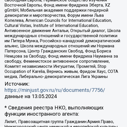
Восточной Европы, Фонд имени Фридриха Эберта, XZ
gGmbH, Мобильная академия поддержки гендерной
демократии и миротворчества, Форум имени Льва
Копелева, American Councils for International Education,
Cultural Vistas, Institute of International Education,
Антивоенное движение Антальи, Открытый диалог, Школа
международных отношений и государственной политики
им Питера Мунка, Российско-канадский демократический
альянс, Школа международных отношений им Нормана
Патерсона, Центр Гражданских Свобод, Фонд Бориса
Немцова за Свободу, Фонд имени Фридриха Науманна за
свободу, Феминистское антивоенное сопротивление,
Комитет независимости Ингушетии, Прометей, Stop
Occupation of Karelia, Вернись живым, Фридом Хаус, СОТА
медиа, Либерально-демократическая Лига Украины
Источник:
https://minjust.gov.ru/ru/documents/7756/
данные на
13.05.2024
* Сведения реестра НКО, выполняющих
функции иностранного агента:
Лилит, Правозащитная группа Гражданин.Армия.Право,
Нижегородский центр немецкой и европейской культуры,