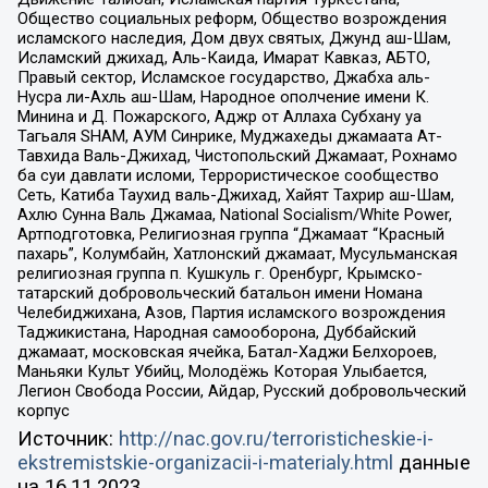
Общество социальных реформ, Общество возрождения
исламского наследия, Дом двух святых, Джунд аш-Шам,
Исламский джихад, Аль-Каида, Имарат Кавказ, АБТО,
Правый сектор, Исламское государство, Джабха аль-
Нусра ли-Ахль аш-Шам, Народное ополчение имени К.
Минина и Д. Пожарского, Аджр от Аллаха Субхану уа
Тагьаля SHAM, АУМ Синрике, Муджахеды джамаата Ат-
Тавхида Валь-Джихад, Чистопольский Джамаат, Рохнамо
ба суи давлати исломи, Террористическое сообщество
Сеть, Катиба Таухид валь-Джихад, Хайят Тахрир аш-Шам,
Ахлю Сунна Валь Джамаа, National Socialism/White Power,
Артподготовка, Религиозная группа “Джамаат “Красный
пахарь”, Колумбайн, Хатлонский джамаат, Мусульманская
религиозная группа п. Кушкуль г. Оренбург, Крымско-
татарский добровольческий батальон имени Номана
Челебиджихана, Азов, Партия исламского возрождения
Таджикистана, Народная самооборона, Дуббайский
джамаат, московская ячейка, Батал-Хаджи Белхороев,
Маньяки Культ Убийц, Молодёжь Которая Улыбается,
Легион Свобода России, Айдар, Русский добровольческий
корпус
Источник:
http://nac.gov.ru/terroristicheskie-i-
ekstremistskie-organizacii-i-materialy.html
данные
на
16.11.2023