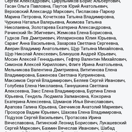
Сергей Алексадрович, Цирульников Борис Альбертович,
Гасан Ольга Павловна, Паутов Юрий Анатольевич,
Верховский Александр Маркович, Пислакова-Паркер
Марина Петровна, Кочеткова Татьяна Владимировна,
Чуркина Наталья Валерьевна, Акимова Татьяна
Николаевна, Золотарева Екатерина Александровна,
Рачинский Ян Збигневич, Жемкова Елена Борисовна,
Гудков Лев Дмитриевич, Илларионова Юлия Юрьевна,
Саранг Анна Васильевна, Захарова Светлана Сергеевна,
Аверин Владимир Анатольевич, Щур Татьяна Михайловна,
Щур Николай Алексеевич, Блинушов Андрей Юрьевич,
Мосин Алексей Геннадьевич, Гефтер Валентин Михайлович,
Симонов Алексей Кириллович, Флиге Ирина Анатольевна,
Мельникова Валентина Дмитриевна, Вититинова Елена
Владимировна, Баженова Светлана Куприяновна,
Максимов Сергей Владимирович, Беляев Сергей Иванович,
Голубева Елена Николаевна, Ганнушкина Светлана
Алексеевна, Закс Елена Владимировна, Буртина Елена
Юрьевна, Гендель Людмила Залмановна, Кокорина
Екатерина Алексеевна, Шуманов Илья Вячеславович,
Арапова Галина Юрьевна, Свечников Анатолий Мариевич,
Прохоров Вадим Юрьевич, Шахова Елена Владимировна,
Подузов Сергей Васильевич, Протасова Ирина
Вячеславовна, Литинский Леонид Борисович, Лукашевский
Сергей Маркович, Бахмин Вячеслав Иванович, Шабад