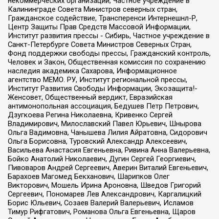
некоммерческих организаций, Частное учреждение в
Калининграде Совета Министров северных стран,
Гражданское содействие, Трансперенси Интернешнл-Р,
Центр Защиты Прав Средств Массовой Информации,
Институт развития прессы - Сибирь, Частное учреждение в
Санкт-Петербурге Совета Министров Северных Стран,
Фонд поддержки свободы прессы, Гражданский контроль,
Человек и Закон, Общественная комиссия по сохранению
наследия академика Сахарова, Информационное
агентство МЕМО. РУ, Институт региональной прессы,
Институт Развития Свободы Информации, Экозащита!-
Женсовет, Общественный вердикт, Евразийская
антимонопольная ассоциация, Бедушев Петр Петрович,
Дзугкоева Регина Николаевна, Кривенко Сергей
Владимирович, Милославский Павел Юрьевич, Шнырова
Ольга Вадимовна, Чанышева Лилия Айратовна, Сидорович
Ольга Борисовна, Туровский Александр Алексеевич,
Васильева Анастасия Евгеньевна, Ривина Анна Валерьевна,
Бойко Анатолий Николаевич, Дугин Сергей Георгиевич,
Пивоваров Андрей Сергеевич, Аверин Виталий Евгеньевич,
Барахоев Магомед Бекханович, Шарипков Олег
Викторович, Мошель Ирина Ароновна, Шведов Григорий
Сергеевич, Пономарев Лев Александрович, Каргалицкий
Борис Юльевич, Созаев Валерий Валерьевич, Исламов
Тимур Рифгатович, Романова Ольга Евгеньевна, Щаров