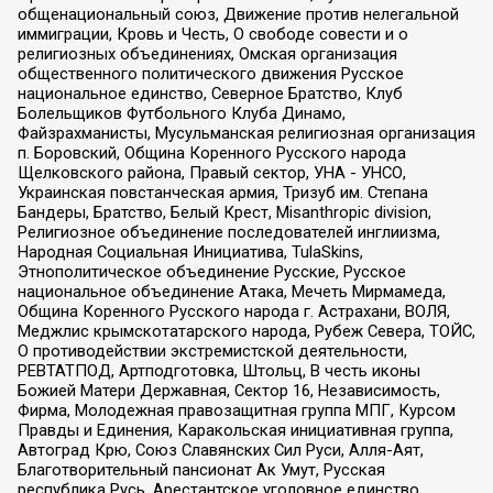
общенациональный союз, Движение против нелегальной
иммиграции, Кровь и Честь, О свободе совести и о
религиозных объединениях, Омская организация
общественного политического движения Русское
национальное единство, Северное Братство, Клуб
Болельщиков Футбольного Клуба Динамо,
Файзрахманисты, Мусульманская религиозная организация
п. Боровский, Община Коренного Русского народа
Щелковского района, Правый сектор, УНА - УНСО,
Украинская повстанческая армия, Тризуб им. Степана
Бандеры, Братство, Белый Крест, Misanthropic division,
Религиозное объединение последователей инглиизма,
Народная Социальная Инициатива, TulaSkins,
Этнополитическое объединение Русские, Русское
национальное объединение Атака, Мечеть Мирмамеда,
Община Коренного Русского народа г. Астрахани, ВОЛЯ,
Меджлис крымскотатарского народа, Рубеж Севера, ТОЙС,
О противодействии экстремистской деятельности,
РЕВТАТПОД, Артподготовка, Штольц, В честь иконы
Божией Матери Державная, Сектор 16, Независимость,
Фирма, Молодежная правозащитная группа МПГ, Курсом
Правды и Единения, Каракольская инициативная группа,
Автоград Крю, Союз Славянских Сил Руси, Алля-Аят,
Благотворительный пансионат Ак Умут, Русская
республика Русь, Арестантское уголовное единство,