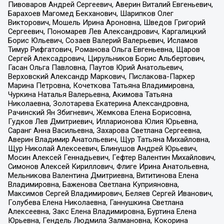
Пивоваров Андрей Сергеевич, Аверин Виталий Евгеньевич,
Барахоев Магомед Бекханович, Шарипков Олег
Викторович, Мошель Ирина Ароновна, Шведов Григорий
Сергеевич, Пономарев Лев Александрович, Каргалицкий
Борис Юльевич, Созаев Валерий Валерьевич, Исламов
Тимур Рифгатович, Романова Ольга Евгеньевна, Щаров
Сергей Алексадрович, Цирульников Борис Альбертович,
Гасан Ольга Павловна, Паутов Юрий Анатольевич,
Верховский Александр Маркович, Пислакова-Паркер
Марина Петровна, Кочеткова Татьяна Владимировна,
Чуркина Наталья Валерьевна, Акимова Татьяна
Николаевна, Золотарева Екатерина Александровна,
Рачинский Ян Збигневич, Жемкова Елена Борисовна,
Гудков Лев Дмитриевич, Илларионова Юлия Юрьевна,
Саранг Анна Васильевна, Захарова Светлана Сергеевна,
Аверин Владимир Анатольевич, Щур Татьяна Михайловна,
Щур Николай Алексеевич, Блинушов Андрей Юрьевич,
Мосин Алексей Геннадьевич, Гефтер Валентин Михайлович,
Симонов Алексей Кириллович, Флиге Ирина Анатольевна,
Мельникова Валентина Дмитриевна, Вититинова Елена
Владимировна, Баженова Светлана Куприяновна,
Максимов Сергей Владимирович, Беляев Сергей Иванович,
Голубева Елена Николаевна, Ганнушкина Светлана
Алексеевна, Закс Елена Владимировна, Буртина Елена
Юрьевна, Гендель Людмила Залмановна, Кокорина