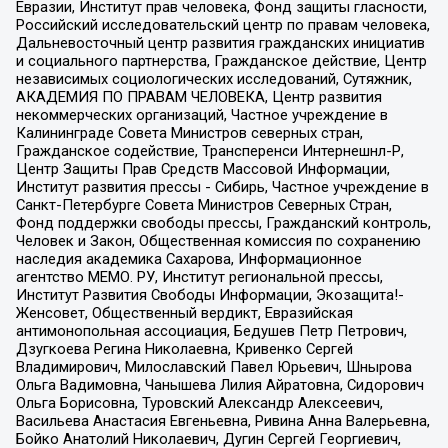
Евразии, Институт прав человека, Фонд защиты гласности,
Российский исследовательский центр по правам человека,
Дальневосточный центр развития гражданских инициатив
и социального партнерства, Гражданское действие, Центр
независимых социологических исследований, Сутяжник,
АКАДЕМИЯ ПО ПРАВАМ ЧЕЛОВЕКА, Центр развития
некоммерческих организаций, Частное учреждение в
Калининграде Совета Министров северных стран,
Гражданское содействие, Трансперенси Интернешнл-Р,
Центр Защиты Прав Средств Массовой Информации,
Институт развития прессы - Сибирь, Частное учреждение в
Санкт-Петербурге Совета Министров Северных Стран,
Фонд поддержки свободы прессы, Гражданский контроль,
Человек и Закон, Общественная комиссия по сохранению
наследия академика Сахарова, Информационное
агентство МЕМО. РУ, Институт региональной прессы,
Институт Развития Свободы Информации, Экозащита!-
Женсовет, Общественный вердикт, Евразийская
антимонопольная ассоциация, Бедушев Петр Петрович,
Дзугкоева Регина Николаевна, Кривенко Сергей
Владимирович, Милославский Павел Юрьевич, Шнырова
Ольга Вадимовна, Чанышева Лилия Айратовна, Сидорович
Ольга Борисовна, Туровский Александр Алексеевич,
Васильева Анастасия Евгеньевна, Ривина Анна Валерьевна,
Бойко Анатолий Николаевич, Дугин Сергей Георгиевич,