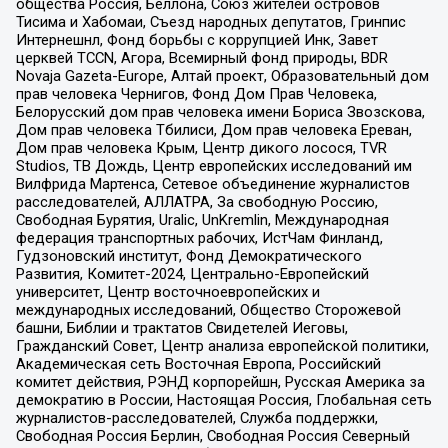
общества Россия, Беллона, Союз жителей островов
Тисима и Хабомаи, Съезд народных депутатов, Гринпис
Интернешнл, Фонд борьбы с коррупцией Инк, Завет
церквей TCCN, Агора, Всемирный фонд природы, BDR
Novaja Gazeta-Europe, Алтай проект, Образовательный дом
прав человека Чернигов, Фонд Дом Прав Человека,
Белорусский дом прав человека имени Бориса Звозскова,
Дом прав человека Тбилиси, Дом прав человека Ереван,
Дом прав человека Крым, Центр дикого лосося, TVR
Studios, ТВ Дождь, Центр европейских исследований им
Вилфрида Мартенса, Сетевое объединение журналистов
расследователей, АЛЛАТРА, За свободную Россию,
Свободная Бурятия, Uralic, UnKremlin, Международная
федерация транспортных рабочих, ИстЧам Финланд,
Гудзоновский институт, Фонд Демократического
Развития, Комитет-2024, Центрально-Европейский
университет, Центр восточноевропейских и
международных исследований, Общество Сторожевой
башни, Библии и трактатов Свидетелей Иеговы,
Гражданский Совет, Центр анализа европейской политики,
Академическая сеть Восточная Европа, Российский
комитет действия, РЭНД корпорейшн, Русская Америка за
демократию в России, Настоящая Россия, Глобальная сеть
журналистов-расследователей, Служба поддержки,
Свободная Россия Берлин, Свободная Россия Северный