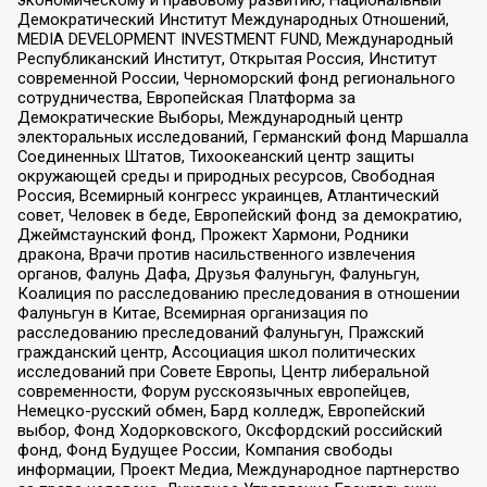
Демократический Институт Международных Отношений,
MEDIA DEVELOPMENT INVESTMENT FUND, Международный
Республиканский Институт, Открытая Россия, Институт
современной России, Черноморский фонд регионального
сотрудничества, Европейская Платформа за
Демократические Выборы, Международный центр
электоральных исследований, Германский фонд Маршалла
Соединенных Штатов, Тихоокеанский центр защиты
окружающей среды и природных ресурсов, Свободная
Россия, Всемирный конгресс украинцев, Атлантический
совет, Человек в беде, Европейский фонд за демократию,
Джеймстаунский фонд, Прожект Хармони, Родники
дракона, Врачи против насильственного извлечения
органов, Фалунь Дафа, Друзья Фалуньгун, Фалуньгун,
Коалиция по расследованию преследования в отношении
Фалуньгун в Китае, Всемирная организация по
расследованию преследований Фалуньгун, Пражский
гражданский центр, Ассоциация школ политических
исследований при Совете Европы, Центр либеральной
современности, Форум русскоязычных европейцев,
Немецко-русский обмен, Бард колледж, Европейский
выбор, Фонд Ходорковского, Оксфордский российский
фонд, Фонд Будущее России, Компания свободы
информации, Проект Медиа, Международное партнерство