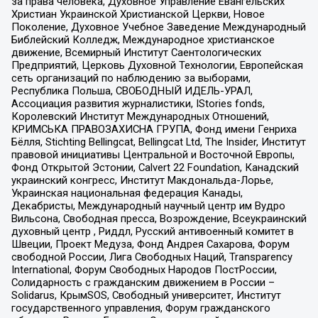
за права человека, Духовное Управление Евангельских
Христиан Украинской Христианской Церкви, Новое
Поколение, Духовное Учебное Заведение Международный
Библейский Колледж, Международное христианское
движение, Всемирный Институт Саентологических
Предприятий, Церковь Духовной Технологии, Европейская
сеть организаций по наблюдению за выборами,
Республика Польша, СВОБОДНЫЙ ИДЕЛЬ-УРАЛ,
Ассоциация развития журналистики, IStories fonds,
Королевский Институт Международных Отношений,
КРИМСЬКА ПРАВОЗАХИСНА ГРУПА, Фонд имени Генриха
Бёлля, Stichting Bellingcat, Bellingcat Ltd, The Insider, Институт
правовой инициативы Центральной и Восточной Европы,
Фонд Открытой Эстонии, Calvert 22 Foundation, Канадский
украинский конгресс, Институт Макдональда-Лорье,
Украинская национальная федерация Канады,
Декабристы, Международный научный центр им Вудро
Вильсона, Свободная пресса, Возрождение, Всеукраинский
духовный центр , Риддл, Русский антивоенный комитет в
Швеции, Проект Медуза, Фонд Андрея Сахарова, Форум
свободной России, Лига Свободных Наций, Transparеncy
International, Форум Свободных Народов ПостРоссии,
Солидарность с гражданским движением в России –
Solidarus, КрымSOS, Свободный университет, Институт
государственного управления, Форум гражданского