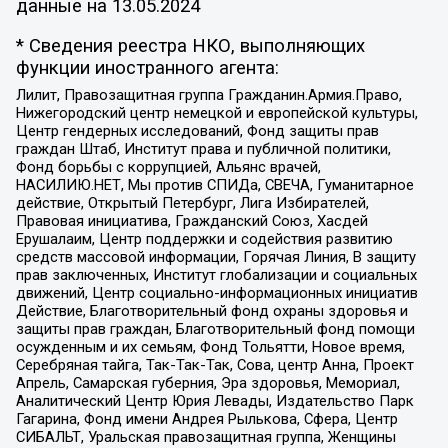
данные на
13.05.2024
* Сведения реестра НКО, выполняющих
функции иностранного агента:
Лилит, Правозащитная группа Гражданин.Армия.Право,
Нижегородский центр немецкой и европейской культуры,
Центр гендерных исследований, Фонд защиты прав
граждан Штаб, Институт права и публичной политики,
Фонд борьбы с коррупцией, Альянс врачей,
НАСИЛИЮ.НЕТ, Мы против СПИДа, СВЕЧА, Гуманитарное
действие, Открытый Петербург, Лига Избирателей,
Правовая инициатива, Гражданский Союз, Хасдей
Ерушалаим, Центр поддержки и содействия развитию
средств массовой информации, Горячая Линия, В защиту
прав заключенных, Институт глобализации и социальных
движений, Центр социально-информационных инициатив
Действие, Благотворительный фонд охраны здоровья и
защиты прав граждан, Благотворительный фонд помощи
осужденным и их семьям, Фонд Тольятти, Новое время,
Серебряная тайга, Так-Так-Так, Сова, центр Анна, Проект
Апрель, Самарская губерния, Эра здоровья, Мемориал,
Аналитический Центр Юрия Левады, Издательство Парк
Гагарина, Фонд имени Андрея Рылькова, Сфера, Центр
СИБАЛЬТ, Уральская правозащитная группа, Женщины