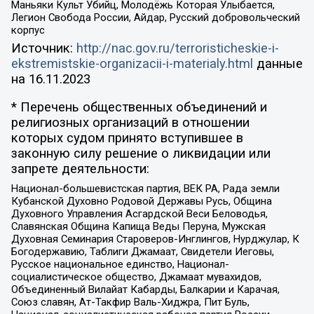
Маньяки Культ Убийц, Молодёжь Которая Улыбается,
Легион Свобода России, Айдар, Русский добровольческий
корпус
Источник:
http://nac.gov.ru/terroristicheskie-i-
ekstremistskie-organizacii-i-materialy.html
данные
на
16.11.2023
* Перечень общественных объединений и
религиозных организаций в отношении
которых судом принято вступившее в
законную силу решение о ликвидации или
запрете деятельности:
Национал-большевистская партия, ВЕК РА, Рада земли
Кубанской Духовно Родовой Державы Русь, Община
Духовного Управления Асгардской Веси Беловодья,
Славянская Община Капища Веды Перуна, Мужская
Духовная Семинария Староверов-Инглингов, Нурджулар, К
Богодержавию, Таблиги Джамаат, Свидетели Иеговы,
Русское национальное единство, Национал-
социалистическое общество, Джамаат мувахидов,
Объединенный Вилайат Кабарды, Балкарии и Карачая,
Союз славян, Ат-Такфир Валь-Хиджра, Пит Буль,