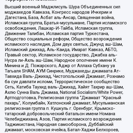
Высший военный Маджлисуль Шура Объединенных сил
моджахедов Кавказа, Конгресс народов Ичкерии и
Дагестана, База, Асбат аль-Ансар, Священная война,
Исламская группа, Братья-мусульмане, Партия исламского
освобождения, Лашкар-И-Тайба, Исламская группа,
Движение Талибан, Исламская партия Туркестана,
Общество социальных реформ, Общество возрождения
исламского наследия, Дом двух святых, Джунд аш-Шам,
Исламский джихад, Аль-Каида, Имарат Кавказ, АБТО,
Правый сектор, Исламское государство, Джабха аль-
Нусра ли-Ахль аш-Шам, Народное ополчение имени К.
Минина и Д. Пожарского, Аджр от Аллаха Субхану уа
Тагьаля SHAM, АУМ Синрике, Муджахеды джамаата Ат-
Тавхида Валь-Джихад, Чистопольский Джамаат, Рохнамо
ба суи давлати исломи, Террористическое сообщество
Сеть, Катиба Таухид валь-Джихад, Хайят Тахрир аш-Шам,
Ахлю Сунна Валь Джамаа, National Socialism/White Power,
Артподготовка, Религиозная группа “Джамаат “Красный
пахарь”, Колумбайн, Хатлонский джамаат, Мусульманская
религиозная группа п. Кушкуль г. Оренбург, Крымско-
татарский добровольческий батальон имени Номана
Челебиджихана, Азов, Партия исламского возрождения
Таджикистана, Народная самооборона, Дуббайский
джамаат, московская ячейка, Батал-Хаджи Белхороев,