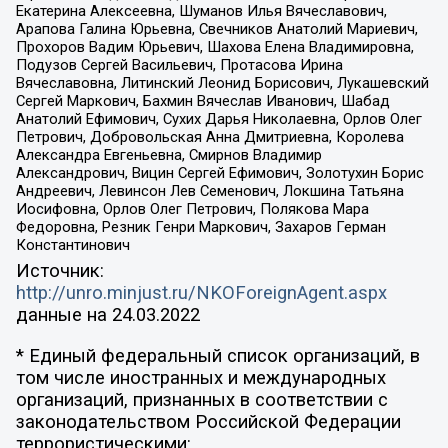
Екатерина Алексеевна, Шуманов Илья Вячеславович,
Арапова Галина Юрьевна, Свечников Анатолий Мариевич,
Прохоров Вадим Юрьевич, Шахова Елена Владимировна,
Подузов Сергей Васильевич, Протасова Ирина
Вячеславовна, Литинский Леонид Борисович, Лукашевский
Сергей Маркович, Бахмин Вячеслав Иванович, Шабад
Анатолий Ефимович, Сухих Дарья Николаевна, Орлов Олег
Петрович, Добровольская Анна Дмитриевна, Королева
Александра Евгеньевна, Смирнов Владимир
Александрович, Вицин Сергей Ефимович, Золотухин Борис
Андреевич, Левинсон Лев Семенович, Локшина Татьяна
Иосифовна, Орлов Олег Петрович, Полякова Мара
Федоровна, Резник Генри Маркович, Захаров Герман
Константинович
Источник:
http://unro.minjust.ru/NKOForeignAgent.aspx
данные на
24.03.2022
* Единый федеральный список организаций, в
том числе иностранных и международных
организаций, признанных в соответствии с
законодательством Российской Федерации
террористическими: