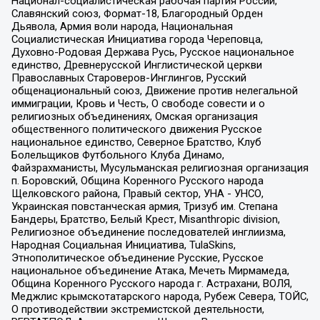
Национал-социалистическая рабочая партия России,
Славянский союз, Формат-18, Благородный Орден
Дьявола, Армия воли народа, Национальная
Социалистическая Инициатива города Череповца,
Духовно-Родовая Держава Русь, Русское национальное
единство, Древнерусской Инглистической церкви
Православных Староверов-Инглингов, Русский
общенациональный союз, Движение против нелегальной
иммиграции, Кровь и Честь, О свободе совести и о
религиозных объединениях, Омская организация
общественного политического движения Русское
национальное единство, Северное Братство, Клуб
Болельщиков Футбольного Клуба Динамо,
Файзрахманисты, Мусульманская религиозная организация
п. Боровский, Община Коренного Русского народа
Щелковского района, Правый сектор, УНА - УНСО,
Украинская повстанческая армия, Тризуб им. Степана
Бандеры, Братство, Белый Крест, Misanthropic division,
Религиозное объединение последователей инглиизма,
Народная Социальная Инициатива, TulaSkins,
Этнополитическое объединение Русские, Русское
национальное объединение Атака, Мечеть Мирмамеда,
Община Коренного Русского народа г. Астрахани, ВОЛЯ,
Меджлис крымскотатарского народа, Рубеж Севера, ТОЙС,
О противодействии экстремистской деятельности,