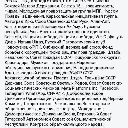
РЕВТАТПОД, Артподготовка, Штольц, В честь иконы
Божией Матери Державная, Сектор 16, Независимость,
Фирма, Молодежная правозащитная группа МПГ, Курсом
Правды и Единения, Каракольская инициативная группа,
Автоград Крю, Союз Славянских Сил Руси, Алля-Аят,
Благотворительный пансионат Ак Умут, Русская
республика Русь, Арестантское уголовное единство,
Башкорт, Нация и свобода, Нация и свобода, W.H.С., Фалунь
Дафа, Иртыш Ultras, Русский Патриотический клуб-
Новокузнецк/РПК, Сибирский державный союз, Фонд
борьбы с коррупцией, Фонд защиты прав граждан, Штабы
Навального, Совет граждан СССР Прикубанского округа г.
Краснодара, Мужское государство, Народное
объединение русского движения, Народное движение
Адат, Народный совет граждан РСФСР СССР
Архангельской области, Проект Штурм, Граждане СССР,
Держава Союз Советских Светлых Родов, Совет Советских
Социалистических Районов, Meta Platforms Inc, Facebook,
Instagram, WhatsApp, СИЧ-С14, Добровольческое
Движение Организации украинских националистов, Черный
Комитет, Татарстанское Региональное Всетатарское
общественное движение, Невоград, Молодежное
Демократическое Движение Весна, Верховный Совет
Татарской Автономной Советской Социалистической
Республики, Конгресс ойрат-калмыцкого народа,