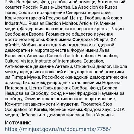
Рейн-Вестфалия, Фонд глобальной помощи, Антивоенный
комитет России, Russie-Libertes, La Asocicion de Rusos
Libres, Союз за возвращение Северных территорий,
Крымскотатарский Ресурсный Центр, Глобальный союз
IndustriALL, Russian Election Monitor, Article 19, Мнение
медиа, Федерация анархического черного креста, Радио
Свободная Европа, Германское общество изучения
Восточной Европы, Фонд имени Фридриха Эберта, XZ
gGmbH, Мобильная академия поддержки гендерной
демократии и миротворчества, Форум имени Льва
Копелева, American Councils for International Education,
Cultural Vistas, Institute of International Education,
Антивоенное движение Антальи, Открытый диалог, Школа
международных отношений и государственной политики
им Питера Мунка, Российско-канадский демократический
альянс, Школа международных отношений им Нормана
Патерсона, Центр Гражданских Свобод, Фонд Бориса
Немцова за Свободу, Фонд имени Фридриха Науманна за
свободу, Феминистское антивоенное сопротивление,
Комитет независимости Ингушетии, Прометей, Stop
Occupation of Karelia, Вернись живым, Фридом Хаус, СОТА
медиа, Либерально-демократическая Лига Украины
Источник:
https://minjust.gov.ru/ru/documents/7756/