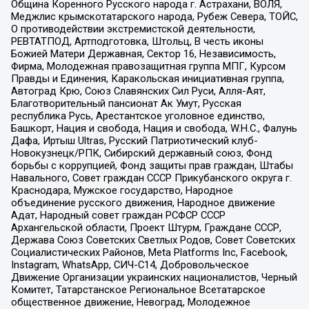
Община Коренного Русского народа г. Астрахани, ВОЛЯ,
Меджлис крымскотатарского народа, Рубеж Севера, ТОЙС,
О противодействии экстремистской деятельности,
РЕВТАТПОД, Артподготовка, Штольц, В честь иконы
Божией Матери Державная, Сектор 16, Независимость,
Фирма, Молодежная правозащитная группа МПГ, Курсом
Правды и Единения, Каракольская инициативная группа,
Автоград Крю, Союз Славянских Сил Руси, Алля-Аят,
Благотворительный пансионат Ак Умут, Русская
республика Русь, Арестантское уголовное единство,
Башкорт, Нация и свобода, Нация и свобода, W.H.С., Фалунь
Дафа, Иртыш Ultras, Русский Патриотический клуб-
Новокузнецк/РПК, Сибирский державный союз, Фонд
борьбы с коррупцией, Фонд защиты прав граждан, Штабы
Навального, Совет граждан СССР Прикубанского округа г.
Краснодара, Мужское государство, Народное
объединение русского движения, Народное движение
Адат, Народный совет граждан РСФСР СССР
Архангельской области, Проект Штурм, Граждане СССР,
Держава Союз Советских Светлых Родов, Совет Советских
Социалистических Районов, Meta Platforms Inc, Facebook,
Instagram, WhatsApp, СИЧ-С14, Добровольческое
Движение Организации украинских националистов, Черный
Комитет, Татарстанское Региональное Всетатарское
общественное движение, Невоград, Молодежное