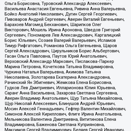
Ольга Борисовна, Туровский Александр Алексеевич,
Васильева Анастасия Евгеньевна, Ривина Анна Валерьевна,
Бойко Анатолий Николаевич, Дугин Сергей Георгиевич,
Пивоваров Андрей Сергеевич, Аверин Виталий Евгеньевич,
Барахоев Магомед Бекханович, Шарипков Олег
Викторович, Мошель Ирина Ароновна, Шведов Григорий
Сергеевич, Пономарев Лев Александрович, Каргалицкий
Борис Юльевич, Созаев Валерий Валерьевич, Исламов
Тимур Рифгатович, Романова Ольга Евгеньевна, Щаров
Сергей Алексадрович, Цирульников Борис Альбертович,
Гасан Ольга Павловна, Паутов Юрий Анатольевич,
Верховский Александр Маркович, Пислакова-Паркер
Марина Петровна, Кочеткова Татьяна Владимировна,
Чуркина Наталья Валерьевна, Акимова Татьяна
Николаевна, Золотарева Екатерина Александровна,
Рачинский Ян Збигневич, Жемкова Елена Борисовна,
Гудков Лев Дмитриевич, Илларионова Юлия Юрьевна,
Саранг Анна Васильевна, Захарова Светлана Сергеевна,
Аверин Владимир Анатольевич, Щур Татьяна Михайловна,
Щур Николай Алексеевич, Блинушов Андрей Юрьевич,
Мосин Алексей Геннадьевич, Гефтер Валентин Михайлович,
Симонов Алексей Кириллович, Флиге Ирина Анатольевна,
Мельникова Валентина Дмитриевна, Вититинова Елена
Владимировна, Баженова Светлана Куприяновна,
Максимов Сергей Владимирович, Беляев Сергей Иванович,