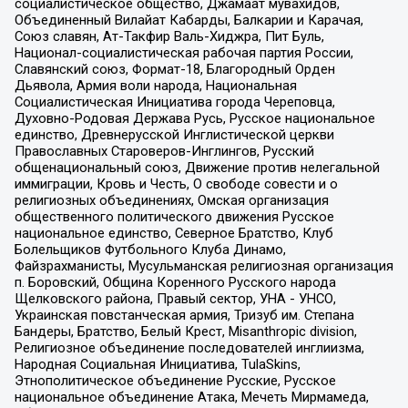
социалистическое общество, Джамаат мувахидов,
Объединенный Вилайат Кабарды, Балкарии и Карачая,
Союз славян, Ат-Такфир Валь-Хиджра, Пит Буль,
Национал-социалистическая рабочая партия России,
Славянский союз, Формат-18, Благородный Орден
Дьявола, Армия воли народа, Национальная
Социалистическая Инициатива города Череповца,
Духовно-Родовая Держава Русь, Русское национальное
единство, Древнерусской Инглистической церкви
Православных Староверов-Инглингов, Русский
общенациональный союз, Движение против нелегальной
иммиграции, Кровь и Честь, О свободе совести и о
религиозных объединениях, Омская организация
общественного политического движения Русское
национальное единство, Северное Братство, Клуб
Болельщиков Футбольного Клуба Динамо,
Файзрахманисты, Мусульманская религиозная организация
п. Боровский, Община Коренного Русского народа
Щелковского района, Правый сектор, УНА - УНСО,
Украинская повстанческая армия, Тризуб им. Степана
Бандеры, Братство, Белый Крест, Misanthropic division,
Религиозное объединение последователей инглиизма,
Народная Социальная Инициатива, TulaSkins,
Этнополитическое объединение Русские, Русское
национальное объединение Атака, Мечеть Мирмамеда,