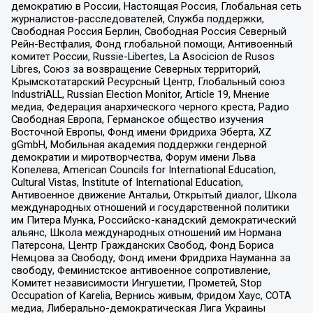
демократию в России, Настоящая Россия, Глобальная сеть
журналистов-расследователей, Служба поддержки,
Свободная Россия Берлин, Свободная Россия Северный
Рейн-Вестфалия, Фонд глобальной помощи, Антивоенный
комитет России, Russie-Libertes, La Asocicion de Rusos
Libres, Союз за возвращение Северных территорий,
Крымскотатарский Ресурсный Центр, Глобальный союз
IndustriALL, Russian Election Monitor, Article 19, Мнение
медиа, Федерация анархического черного креста, Радио
Свободная Европа, Германское общество изучения
Восточной Европы, Фонд имени Фридриха Эберта, XZ
gGmbH, Мобильная академия поддержки гендерной
демократии и миротворчества, Форум имени Льва
Копелева, American Councils for International Education,
Cultural Vistas, Institute of International Education,
Антивоенное движение Антальи, Открытый диалог, Школа
международных отношений и государственной политики
им Питера Мунка, Российско-канадский демократический
альянс, Школа международных отношений им Нормана
Патерсона, Центр Гражданских Свобод, Фонд Бориса
Немцова за Свободу, Фонд имени Фридриха Науманна за
свободу, Феминистское антивоенное сопротивление,
Комитет независимости Ингушетии, Прометей, Stop
Occupation of Karelia, Вернись живым, Фридом Хаус, СОТА
медиа, Либерально-демократическая Лига Украины