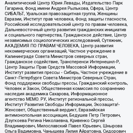
Аналитический Центр Юрия Левады, Издательство Парк
Гагарина, Фонд имени Андрея Рылькова, Сфера, Центр
СИБАЛЬТ, Уральская правозащитная группа, Женщины
Евразии, Институт прав человека, Фонд защиты гласности,
Российский исследовательский центр по правам человека,
Дальневосточный центр развития гражданских инициатив
и социального партнерства, Гражданское действие, Центр
независимых социологических исследований, Сутяжник,
АКАДЕМИЯ ПО ПРАВАМ ЧЕЛОВЕКА, Центр развития
некоммерческих организаций, Частное учреждение в
Калининграде Совета Министров северных стран,
Гражданское содействие, Трансперенси Интернешнл-Р,
Центр Защиты Прав Средств Массовой Информации,
Институт развития прессы - Сибирь, Частное учреждение в
Санкт-Петербурге Совета Министров Северных Стран,
Фонд поддержки свободы прессы, Гражданский контроль,
Человек и Закон, Общественная комиссия по сохранению
наследия академика Сахарова, Информационное
агентство МЕМО. РУ, Институт региональной прессы,
Институт Развития Свободы Информации, Экозащита!-
Женсовет, Общественный вердикт, Евразийская
антимонопольная ассоциация, Бедушев Петр Петрович,
Дзугкоева Регина Николаевна, Кривенко Сергей
Владимирович, Милославский Павел Юрьевич, Шнырова
Ольга Вадимовна, Чанышева Лилия Айратовна, Сидорович