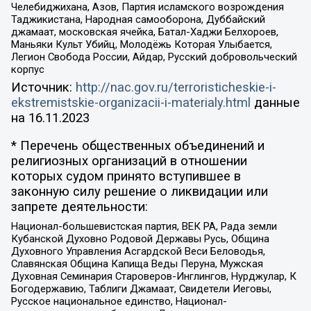
Челебиджихана, Азов, Партия исламского возрождения
Таджикистана, Народная самооборона, Дуббайский
джамаат, московская ячейка, Батал-Хаджи Белхороев,
Маньяки Культ Убийц, Молодёжь Которая Улыбается,
Легион Свобода России, Айдар, Русский добровольческий
корпус
Источник:
http://nac.gov.ru/terroristicheskie-i-
ekstremistskie-organizacii-i-materialy.html
данные
на
16.11.2023
* Перечень общественных объединений и
религиозных организаций в отношении
которых судом принято вступившее в
законную силу решение о ликвидации или
запрете деятельности:
Национал-большевистская партия, ВЕК РА, Рада земли
Кубанской Духовно Родовой Державы Русь, Община
Духовного Управления Асгардской Веси Беловодья,
Славянская Община Капища Веды Перуна, Мужская
Духовная Семинария Староверов-Инглингов, Нурджулар, К
Богодержавию, Таблиги Джамаат, Свидетели Иеговы,
Русское национальное единство, Национал-