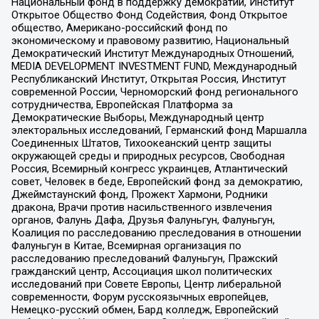
Национальный фонд в поддержку демократии, Институт
Открытое Общество Фонд Содействия, Фонд Открытое
общество, Американо-российский фонд по
экономическому и правовому развитию, Национальный
Демократический Институт Международных Отношений,
MEDIA DEVELOPMENT INVESTMENT FUND, Международный
Республиканский Институт, Открытая Россия, Институт
современной России, Черноморский фонд регионального
сотрудничества, Европейская Платформа за
Демократические Выборы, Международный центр
электоральных исследований, Германский фонд Маршалла
Соединенных Штатов, Тихоокеанский центр защиты
окружающей среды и природных ресурсов, Свободная
Россия, Всемирный конгресс украинцев, Атлантический
совет, Человек в беде, Европейский фонд за демократию,
Джеймстаунский фонд, Прожект Хармони, Родники
дракона, Врачи против насильственного извлечения
органов, Фалунь Дафа, Друзья Фалуньгун, Фалуньгун,
Коалиция по расследованию преследования в отношении
Фалуньгун в Китае, Всемирная организация по
расследованию преследований Фалуньгун, Пражский
гражданский центр, Ассоциация школ политических
исследований при Совете Европы, Центр либеральной
современности, Форум русскоязычных европейцев,
Немецко-русский обмен, Бард колледж, Европейский