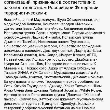
организаций, признанных в соответствии с
законодательством Российской Федерации
террористическими:
Высший военный Маджлисуль Шура Объединенных сил
моджахедов Кавказа, Конгресс народов Ичкерии и
Дагестана, База, Асбат аль-Ансар, Священная война,
Исламская группа, Братья-мусульмане, Партия исламского
освобождения, Лашкар-И-Тайба, Исламская группа,
Движение Талибан, Исламская партия Туркестана,
Общество социальных реформ, Общество возрождения
исламского наследия, Дом двух святых, Джунд аш-Шам,
Исламский джихад, Аль-Каида, Имарат Кавказ, АБТО,
Правый сектор, Исламское государство, Джабха аль-
Нусра ли-Ахль аш-Шам, Народное ополчение имени К.
Минина и Д. Пожарского, Аджр от Аллаха Субхану уа
Тагьаля SHAM, АУМ Синрике, Муджахеды джамаата Ат-
Тавхида Валь-Джихад, Чистопольский Джамаат, Рохнамо
ба суи давлати исломи, Террористическое сообщество
Сеть, Катиба Таухид валь-Джихад, Хайят Тахрир аш-Шам,
Ахлю Сунна Валь Джамаа, National Socialism/White Power,
Артподготовка, Религиозная группа “Джамаат “Красный
пахарь”, Колумбайн, Хатлонский джамаат, Мусульманская
религиозная группа п. Кушкуль г. Оренбург, Крымско-
татарский добровольческий батальон имени Номана