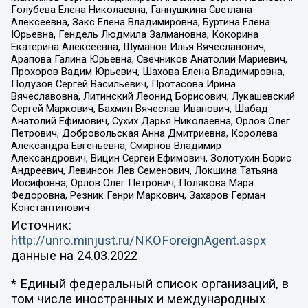
Голубева Елена Николаевна, Ганнушкина Светлана
Алексеевна, Закс Елена Владимировна, Буртина Елена
Юрьевна, Гендель Людмила Залмановна, Кокорина
Екатерина Алексеевна, Шуманов Илья Вячеславович,
Арапова Галина Юрьевна, Свечников Анатолий Мариевич,
Прохоров Вадим Юрьевич, Шахова Елена Владимировна,
Подузов Сергей Васильевич, Протасова Ирина
Вячеславовна, Литинский Леонид Борисович, Лукашевский
Сергей Маркович, Бахмин Вячеслав Иванович, Шабад
Анатолий Ефимович, Сухих Дарья Николаевна, Орлов Олег
Петрович, Добровольская Анна Дмитриевна, Королева
Александра Евгеньевна, Смирнов Владимир
Александрович, Вицин Сергей Ефимович, Золотухин Борис
Андреевич, Левинсон Лев Семенович, Локшина Татьяна
Иосифовна, Орлов Олег Петрович, Полякова Мара
Федоровна, Резник Генри Маркович, Захаров Герман
Константинович
Источник:
http://unro.minjust.ru/NKOForeignAgent.aspx
данные на
24.03.2022
* Единый федеральный список организаций, в
том числе иностранных и международных