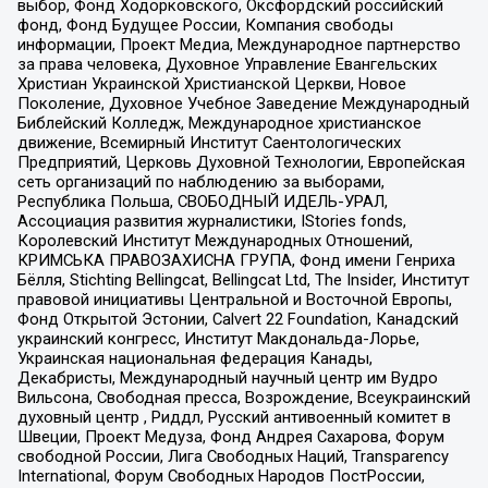
выбор, Фонд Ходорковского, Оксфордский российский
фонд, Фонд Будущее России, Компания свободы
информации, Проект Медиа, Международное партнерство
за права человека, Духовное Управление Евангельских
Христиан Украинской Христианской Церкви, Новое
Поколение, Духовное Учебное Заведение Международный
Библейский Колледж, Международное христианское
движение, Всемирный Институт Саентологических
Предприятий, Церковь Духовной Технологии, Европейская
сеть организаций по наблюдению за выборами,
Республика Польша, СВОБОДНЫЙ ИДЕЛЬ-УРАЛ,
Ассоциация развития журналистики, IStories fonds,
Королевский Институт Международных Отношений,
КРИМСЬКА ПРАВОЗАХИСНА ГРУПА, Фонд имени Генриха
Бёлля, Stichting Bellingcat, Bellingcat Ltd, The Insider, Институт
правовой инициативы Центральной и Восточной Европы,
Фонд Открытой Эстонии, Calvert 22 Foundation, Канадский
украинский конгресс, Институт Макдональда-Лорье,
Украинская национальная федерация Канады,
Декабристы, Международный научный центр им Вудро
Вильсона, Свободная пресса, Возрождение, Всеукраинский
духовный центр , Риддл, Русский антивоенный комитет в
Швеции, Проект Медуза, Фонд Андрея Сахарова, Форум
свободной России, Лига Свободных Наций, Transparеncy
International, Форум Свободных Народов ПостРоссии,