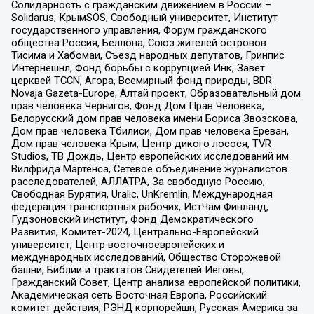
Солидарность с гражданским движением в России –
Solidarus, КрымSOS, Свободный университет, Институт
государственного управления, Форум гражданского
общества Россия, Беллона, Союз жителей островов
Тисима и Хабомаи, Съезд народных депутатов, Гринпис
Интернешнл, Фонд борьбы с коррупцией Инк, Завет
церквей TCCN, Агора, Всемирный фонд природы, BDR
Novaja Gazeta-Europe, Алтай проект, Образовательный дом
прав человека Чернигов, Фонд Дом Прав Человека,
Белорусский дом прав человека имени Бориса Звозскова,
Дом прав человека Тбилиси, Дом прав человека Ереван,
Дом прав человека Крым, Центр дикого лосося, TVR
Studios, ТВ Дождь, Центр европейских исследований им
Вилфрида Мартенса, Сетевое объединение журналистов
расследователей, АЛЛАТРА, За свободную Россию,
Свободная Бурятия, Uralic, UnKremlin, Международная
федерация транспортных рабочих, ИстЧам Финланд,
Гудзоновский институт, Фонд Демократического
Развития, Комитет-2024, Центрально-Европейский
университет, Центр восточноевропейских и
международных исследований, Общество Сторожевой
башни, Библии и трактатов Свидетелей Иеговы,
Гражданский Совет, Центр анализа европейской политики,
Академическая сеть Восточная Европа, Российский
комитет действия, РЭНД корпорейшн, Русская Америка за