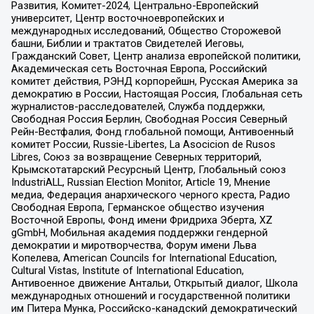
Развития, Комитет-2024, Центрально-Европейский
университет, Центр восточноевропейских и
международных исследований, Общество Сторожевой
башни, Библии и трактатов Свидетелей Иеговы,
Гражданский Совет, Центр анализа европейской политики,
Академическая сеть Восточная Европа, Российский
комитет действия, РЭНД корпорейшн, Русская Америка за
демократию в России, Настоящая Россия, Глобальная сеть
журналистов-расследователей, Служба поддержки,
Свободная Россия Берлин, Свободная Россия Северный
Рейн-Вестфалия, Фонд глобальной помощи, Антивоенный
комитет России, Russie-Libertes, La Asocicion de Rusos
Libres, Союз за возвращение Северных территорий,
Крымскотатарский Ресурсный Центр, Глобальный союз
IndustriALL, Russian Election Monitor, Article 19, Мнение
медиа, Федерация анархического черного креста, Радио
Свободная Европа, Германское общество изучения
Восточной Европы, Фонд имени Фридриха Эберта, XZ
gGmbH, Мобильная академия поддержки гендерной
демократии и миротворчества, Форум имени Льва
Копелева, American Councils for International Education,
Cultural Vistas, Institute of International Education,
Антивоенное движение Антальи, Открытый диалог, Школа
международных отношений и государственной политики
им Питера Мунка, Российско-канадский демократический