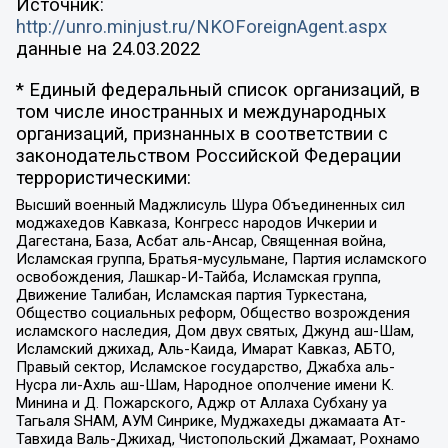
Источник:
http://unro.minjust.ru/NKOForeignAgent.aspx
данные на
24.03.2022
* Единый федеральный список организаций, в
том числе иностранных и международных
организаций, признанных в соответствии с
законодательством Российской Федерации
террористическими:
Высший военный Маджлисуль Шура Объединенных сил
моджахедов Кавказа, Конгресс народов Ичкерии и
Дагестана, База, Асбат аль-Ансар, Священная война,
Исламская группа, Братья-мусульмане, Партия исламского
освобождения, Лашкар-И-Тайба, Исламская группа,
Движение Талибан, Исламская партия Туркестана,
Общество социальных реформ, Общество возрождения
исламского наследия, Дом двух святых, Джунд аш-Шам,
Исламский джихад, Аль-Каида, Имарат Кавказ, АБТО,
Правый сектор, Исламское государство, Джабха аль-
Нусра ли-Ахль аш-Шам, Народное ополчение имени К.
Минина и Д. Пожарского, Аджр от Аллаха Субхану уа
Тагьаля SHAM, АУМ Синрике, Муджахеды джамаата Ат-
Тавхида Валь-Джихад, Чистопольский Джамаат, Рохнамо