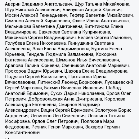
Аверин Владимир Анатольевич, Щур Татьяна Михайловна,
Щур Николай Алексеевич, Блинушов Андрей Юрьевич,
Мосин Алексей Геннадьевич, Гефтер Валентин Михайлович,
Симонов Алексей Кириллович, Флиге Ирина Анатольевна,
Мельникова Валентина Дмитриевна, Вититинова Елена
Владимировна, Баженова Светлана Куприяновна,
Максимов Сергей Владимирович, Беляев Сергей Иванович,
Голубева Елена Николаевна, Ганнушкина Светлана
Алексеевна, Закс Елена Владимировна, Буртина Елена
Юрьевна, Гендель Людмила Залмановна, Кокорина
Екатерина Алексеевна, Шуманов Илья Вячеславович,
Арапова Галина Юрьевна, Свечников Анатолий Мариевич,
Прохоров Вадим Юрьевич, Шахова Елена Владимировна,
Подузов Сергей Васильевич, Протасова Ирина
Вячеславовна, Литинский Леонид Борисович, Лукашевский
Сергей Маркович, Бахмин Вячеслав Иванович, Шабад
Анатолий Ефимович, Сухих Дарья Николаевна, Орлов Олег
Петрович, Добровольская Анна Дмитриевна, Королева
Александра Евгеньевна, Смирнов Владимир
Александрович, Вицин Сергей Ефимович, Золотухин Борис
Андреевич, Левинсон Лев Семенович, Локшина Татьяна
Иосифовна, Орлов Олег Петрович, Полякова Мара
Федоровна, Резник Генри Маркович, Захаров Герман
Константинович