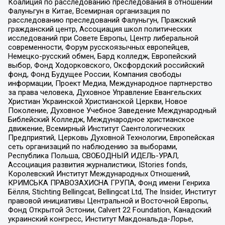
Коалиция по расследованию преследования в отношении
Фалуньгун в Китае, Всемирная организация по
расследованию преследований Фалуньгун, Пражский
гражданский центр, Ассоциация школ политических
исследований при Совете Европы, Центр либеральной
современности, Форум русскоязычных европейцев,
Немецко-русский обмен, Бард колледж, Европейский
выбор, Фонд Ходорковского, Оксфордский российский
фонд, Фонд Будущее России, Компания свободы
информации, Проект Медиа, Международное партнерство
за права человека, Духовное Управление Евангельских
Христиан Украинской Христианской Церкви, Новое
Поколение, Духовное Учебное Заведение Международный
Библейский Колледж, Международное христианское
движение, Всемирный Институт Саентологических
Предприятий, Церковь Духовной Технологии, Европейская
сеть организаций по наблюдению за выборами,
Республика Польша, СВОБОДНЫЙ ИДЕЛЬ-УРАЛ,
Ассоциация развития журналистики, IStories fonds,
Королевский Институт Международных Отношений,
КРИМСЬКА ПРАВОЗАХИСНА ГРУПА, Фонд имени Генриха
Бёлля, Stichting Bellingcat, Bellingcat Ltd, The Insider, Институт
правовой инициативы Центральной и Восточной Европы,
Фонд Открытой Эстонии, Calvert 22 Foundation, Канадский
украинский конгресс, Институт Макдональда-Лорье,