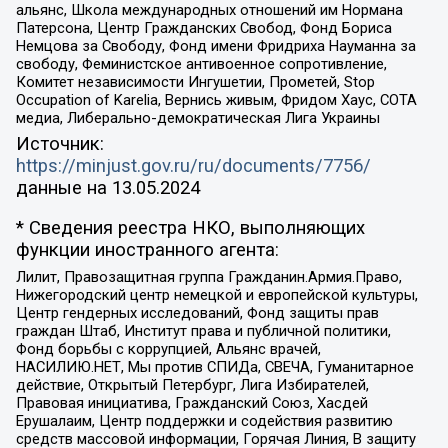
альянс, Школа международных отношений им Нормана
Патерсона, Центр Гражданских Свобод, Фонд Бориса
Немцова за Свободу, Фонд имени Фридриха Науманна за
свободу, Феминистское антивоенное сопротивление,
Комитет независимости Ингушетии, Прометей, Stop
Occupation of Karelia, Вернись живым, Фридом Хаус, СОТА
медиа, Либерально-демократическая Лига Украины
Источник:
https://minjust.gov.ru/ru/documents/7756/
данные на
13.05.2024
* Сведения реестра НКО, выполняющих
функции иностранного агента:
Лилит, Правозащитная группа Гражданин.Армия.Право,
Нижегородский центр немецкой и европейской культуры,
Центр гендерных исследований, Фонд защиты прав
граждан Штаб, Институт права и публичной политики,
Фонд борьбы с коррупцией, Альянс врачей,
НАСИЛИЮ.НЕТ, Мы против СПИДа, СВЕЧА, Гуманитарное
действие, Открытый Петербург, Лига Избирателей,
Правовая инициатива, Гражданский Союз, Хасдей
Ерушалаим, Центр поддержки и содействия развитию
средств массовой информации, Горячая Линия, В защиту