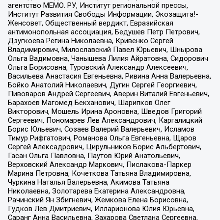
агентство МЕМО. РУ, Институт региональной прессы,
Институт Развития Свободы Информации, Экозащита!-
Женсовет, Общественный вердикт, Евразийская
антимонопольная ассоциация, Бедушев Петр Петрович,
Дзугкоева Регина Николаевна, Кривенко Сергей
Владимирович, Милославский Павел Юрьевич, Шнырова
Ольга Вадимовна, Чанышева Лилия Айратовна, Сидорович
Ольга Борисовна, Туровский Александр Алексеевич,
Васильева Анастасия Евгеньевна, Ривина Анна Валерьевна,
Бойко Анатолий Николаевич, Дугин Сергей Георгиевич,
Пивоваров Андрей Сергеевич, Аверин Виталий Евгеньевич,
Барахоев Магомед Бекханович, Шарипков Олег
Викторович, Мошель Ирина Ароновна, Шведов Григорий
Сергеевич, Пономарев Лев Александрович, Каргалицкий
Борис Юльевич, Созаев Валерий Валерьевич, Исламов
Тимур Рифгатович, Романова Ольга Евгеньевна, Щаров
Сергей Алексадрович, Цирульников Борис Альбертович,
Гасан Ольга Павловна, Паутов Юрий Анатольевич,
Верховский Александр Маркович, Пислакова-Паркер
Марина Петровна, Кочеткова Татьяна Владимировна,
Чуркина Наталья Валерьевна, Акимова Татьяна
Николаевна, Золотарева Екатерина Александровна,
Рачинский Ян Збигневич, Жемкова Елена Борисовна,
Гудков Лев Дмитриевич, Илларионова Юлия Юрьевна,
Саранг Анна Васильевна, Захарова Светлана Сергеевна,