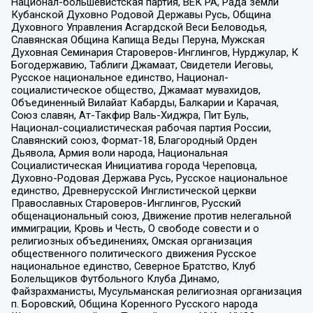
Национал-большевистская партия, ВЕК РА, Рада земли
Кубанской Духовно Родовой Державы Русь, Община
Духовного Управления Асгардской Веси Беловодья,
Славянская Община Капища Веды Перуна, Мужская
Духовная Семинария Староверов-Инглингов, Нурджулар, К
Богодержавию, Таблиги Джамаат, Свидетели Иеговы,
Русское национальное единство, Национал-
социалистическое общество, Джамаат мувахидов,
Объединенный Вилайат Кабарды, Балкарии и Карачая,
Союз славян, Ат-Такфир Валь-Хиджра, Пит Буль,
Национал-социалистическая рабочая партия России,
Славянский союз, Формат-18, Благородный Орден
Дьявола, Армия воли народа, Национальная
Социалистическая Инициатива города Череповца,
Духовно-Родовая Держава Русь, Русское национальное
единство, Древнерусской Инглистической церкви
Православных Староверов-Инглингов, Русский
общенациональный союз, Движение против нелегальной
иммиграции, Кровь и Честь, О свободе совести и о
религиозных объединениях, Омская организация
общественного политического движения Русское
национальное единство, Северное Братство, Клуб
Болельщиков Футбольного Клуба Динамо,
Файзрахманисты, Мусульманская религиозная организация
п. Боровский, Община Коренного Русского народа