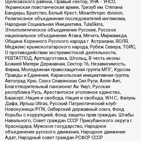
Щелковского района, Правый сектор, УНА - УНСО,
Украинская повстанческая армия, Тризуб им. Степана
Бандеры, Братство, Белый Крест, Misanthropic division,
Религиозное объединение последователей инглиизма,
Народная Социальная Инициатива, TulaSkins,
Этнополитическое объединение Русские, Русское
национальное объединение Атака, Мечеть Мирмамеда,
Община Коренного Русского народа г. Астрахани, ВОЛЯ,
Меджлис крымскотатарского народа, Рубеж Севера, ТОЙС,
О противодействии экстремистской деятельности,
РЕВТАТПОД, Артподготовка, Штольц, В честь иконы
Божией Матери Державная, Сектор 16, Независимость,
Фирма, Молодежная правозащитная группа МПГ, Курсом
Правды и Единения, Каракольская инициативная группа,
Автоград Крю, Союз Славянских Сил Руси, Алля-Аят,
Благотворительный пансионат Ак Умут, Русская
республика Русь, Арестантское уголовное единство,
Башкорт, Нация и свобода, Нация и свобода, W.H.С., Фалунь
Дафа, Иртыш Ultras, Русский Патриотический клуб-
Новокузнецк/РПК, Сибирский державный союз, Фонд
борьбы с коррупцией, Фонд защиты прав граждан, Штабы
Навального, Совет граждан СССР Прикубанского округа г.
Краснодара, Мужское государство, Народное
объединение русского движения, Народное движение
Адат, Народный совет граждан РСФСР СССР