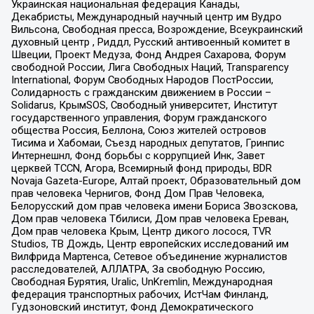
Украинская национальная федерация Канады,
Декабристы, Международный научный центр им Вудро
Вильсона, Свободная пресса, Возрождение, Всеукраинский
духовный центр , Риддл, Русский антивоенный комитет в
Швеции, Проект Медуза, Фонд Андрея Сахарова, Форум
свободной России, Лига Свободных Наций, Transparеncy
International, Форум Свободных Народов ПостРоссии,
Солидарность с гражданским движением в России –
Solidarus, КрымSOS, Свободный университет, Институт
государственного управления, Форум гражданского
общества Россия, Беллона, Союз жителей островов
Тисима и Хабомаи, Съезд народных депутатов, Гринпис
Интернешнл, Фонд борьбы с коррупцией Инк, Завет
церквей TCCN, Агора, Всемирный фонд природы, BDR
Novaja Gazeta-Europe, Алтай проект, Образовательный дом
прав человека Чернигов, Фонд Дом Прав Человека,
Белорусский дом прав человека имени Бориса Звозскова,
Дом прав человека Тбилиси, Дом прав человека Ереван,
Дом прав человека Крым, Центр дикого лосося, TVR
Studios, ТВ Дождь, Центр европейских исследований им
Вилфрида Мартенса, Сетевое объединение журналистов
расследователей, АЛЛАТРА, За свободную Россию,
Свободная Бурятия, Uralic, UnKremlin, Международная
федерация транспортных рабочих, ИстЧам Финланд,
Гудзоновский институт, Фонд Демократического