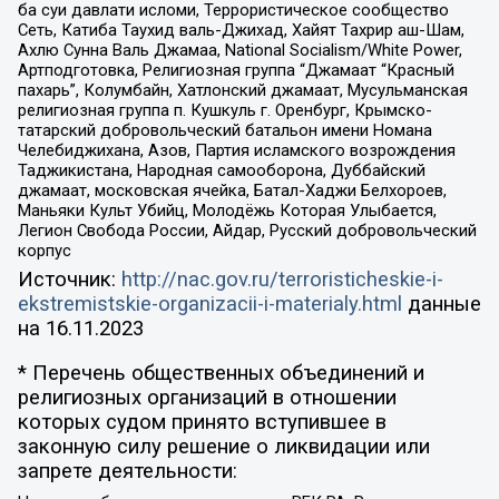
ба суи давлати исломи, Террористическое сообщество
Сеть, Катиба Таухид валь-Джихад, Хайят Тахрир аш-Шам,
Ахлю Сунна Валь Джамаа, National Socialism/White Power,
Артподготовка, Религиозная группа “Джамаат “Красный
пахарь”, Колумбайн, Хатлонский джамаат, Мусульманская
религиозная группа п. Кушкуль г. Оренбург, Крымско-
татарский добровольческий батальон имени Номана
Челебиджихана, Азов, Партия исламского возрождения
Таджикистана, Народная самооборона, Дуббайский
джамаат, московская ячейка, Батал-Хаджи Белхороев,
Маньяки Культ Убийц, Молодёжь Которая Улыбается,
Легион Свобода России, Айдар, Русский добровольческий
корпус
Источник:
http://nac.gov.ru/terroristicheskie-i-
ekstremistskie-organizacii-i-materialy.html
данные
на
16.11.2023
* Перечень общественных объединений и
религиозных организаций в отношении
которых судом принято вступившее в
законную силу решение о ликвидации или
запрете деятельности: