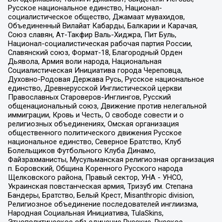
Русское национальное единство, Национал-
социалистическое общество, Джамаат мувахидов,
Объединенный Вилайат Кабарды, Балкарии и Карачая,
Союз славян, Ат-Такфир Валь-Хиджра, Пит Буль,
Национал-социалистическая рабочая партия России,
Славянский союз, Формат-18, Благородный Орден
Дьявола, Армия воли народа, Национальная
Социалистическая Инициатива города Череповца,
Духовно-Родовая Держава Русь, Русское национальное
единство, Древнерусской Инглистической церкви
Православных Староверов-Инглингов, Русский
общенациональный союз, Движение против нелегальной
иммиграции, Кровь и Честь, О свободе совести и о
религиозных объединениях, Омская организация
общественного политического движения Русское
национальное единство, Северное Братство, Клуб
Болельщиков Футбольного Клуба Динамо,
Файзрахманисты, Мусульманская религиозная организация
п. Боровский, Община Коренного Русского народа
Щелковского района, Правый сектор, УНА - УНСО,
Украинская повстанческая армия, Тризуб им. Степана
Бандеры, Братство, Белый Крест, Misanthropic division,
Религиозное объединение последователей инглиизма,
Народная Социальная Инициатива, TulaSkins,
Этнополитическое объединение Русские, Русское