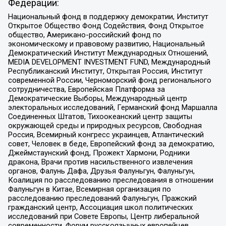
Федерации:
Национальный фонд в поддержку демократии, Институт
Открытое Общество Фонд Содействия, Фонд Открытое
общество, Американо-российский фонд по
экономическому и правовому развитию, Национальный
Демократический Институт Международных Отношений,
MEDIA DEVELOPMENT INVESTMENT FUND, Международный
Республиканский Институт, Открытая Россия, Институт
современной России, Черноморский фонд регионального
сотрудничества, Европейская Платформа за
Демократические Выборы, Международный центр
электоральных исследований, Германский фонд Маршалла
Соединенных Штатов, Тихоокеанский центр защиты
окружающей среды и природных ресурсов, Свободная
Россия, Всемирный конгресс украинцев, Атлантический
совет, Человек в беде, Европейский фонд за демократию,
Джеймстаунский фонд, Прожект Хармони, Родники
дракона, Врачи против насильственного извлечения
органов, Фалунь Дафа, Друзья Фалуньгун, Фалуньгун,
Коалиция по расследованию преследования в отношении
Фалуньгун в Китае, Всемирная организация по
расследованию преследований Фалуньгун, Пражский
гражданский центр, Ассоциация школ политических
исследований при Совете Европы, Центр либеральной
современности, Форум русскоязычных европейцев,