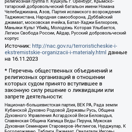
религиозная группа п. Кушкуль г. Оренбург, Крымско-
татарский добровольческий батальон имени Номана
Челебиджихана, Азов, Партия исламского возрождения
Таджикистана, Народная самооборона, Дуббайский
джамаат, московская ячейка, Батал-Хаджи Белхороев,
Маньяки Культ Убийц, Молодёжь Которая Улыбается,
Легион Свобода России, Айдар, Русский добровольческий
корпус
Источник:
http://nac.gov.ru/terroristicheskie-i-
ekstremistskie-organizacii-i-materialy.html
данные
на
16.11.2023
* Перечень общественных объединений и
религиозных организаций в отношении
которых судом принято вступившее в
законную силу решение о ликвидации или
запрете деятельности:
Национал-большевистская партия, ВЕК РА, Рада земли
Кубанской Духовно Родовой Державы Русь, Община
Духовного Управления Асгардской Веси Беловодья,
Славянская Община Капища Веды Перуна, Мужская
Духовная Семинария Староверов-Инглингов, Нурджулар, К
Богодержавию, Таблиги Джамаат, Свидетели Иеговы,