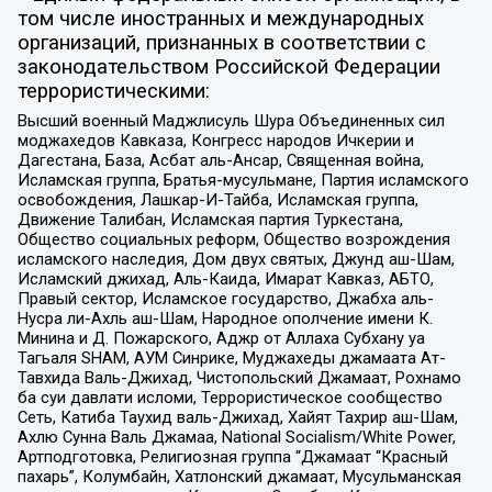
том числе иностранных и международных
организаций, признанных в соответствии с
законодательством Российской Федерации
террористическими:
Высший военный Маджлисуль Шура Объединенных сил
моджахедов Кавказа, Конгресс народов Ичкерии и
Дагестана, База, Асбат аль-Ансар, Священная война,
Исламская группа, Братья-мусульмане, Партия исламского
освобождения, Лашкар-И-Тайба, Исламская группа,
Движение Талибан, Исламская партия Туркестана,
Общество социальных реформ, Общество возрождения
исламского наследия, Дом двух святых, Джунд аш-Шам,
Исламский джихад, Аль-Каида, Имарат Кавказ, АБТО,
Правый сектор, Исламское государство, Джабха аль-
Нусра ли-Ахль аш-Шам, Народное ополчение имени К.
Минина и Д. Пожарского, Аджр от Аллаха Субхану уа
Тагьаля SHAM, АУМ Синрике, Муджахеды джамаата Ат-
Тавхида Валь-Джихад, Чистопольский Джамаат, Рохнамо
ба суи давлати исломи, Террористическое сообщество
Сеть, Катиба Таухид валь-Джихад, Хайят Тахрир аш-Шам,
Ахлю Сунна Валь Джамаа, National Socialism/White Power,
Артподготовка, Религиозная группа “Джамаат “Красный
пахарь”, Колумбайн, Хатлонский джамаат, Мусульманская