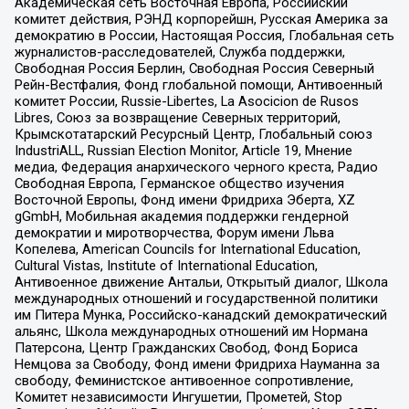
Академическая сеть Восточная Европа, Российский
комитет действия, РЭНД корпорейшн, Русская Америка за
демократию в России, Настоящая Россия, Глобальная сеть
журналистов-расследователей, Служба поддержки,
Свободная Россия Берлин, Свободная Россия Северный
Рейн-Вестфалия, Фонд глобальной помощи, Антивоенный
комитет России, Russie-Libertes, La Asocicion de Rusos
Libres, Союз за возвращение Северных территорий,
Крымскотатарский Ресурсный Центр, Глобальный союз
IndustriALL, Russian Election Monitor, Article 19, Мнение
медиа, Федерация анархического черного креста, Радио
Свободная Европа, Германское общество изучения
Восточной Европы, Фонд имени Фридриха Эберта, XZ
gGmbH, Мобильная академия поддержки гендерной
демократии и миротворчества, Форум имени Льва
Копелева, American Councils for International Education,
Cultural Vistas, Institute of International Education,
Антивоенное движение Антальи, Открытый диалог, Школа
международных отношений и государственной политики
им Питера Мунка, Российско-канадский демократический
альянс, Школа международных отношений им Нормана
Патерсона, Центр Гражданских Свобод, Фонд Бориса
Немцова за Свободу, Фонд имени Фридриха Науманна за
свободу, Феминистское антивоенное сопротивление,
Комитет независимости Ингушетии, Прометей, Stop