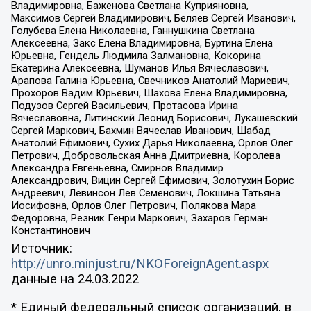
Владимировна, Баженова Светлана Куприяновна,
Максимов Сергей Владимирович, Беляев Сергей Иванович,
Голубева Елена Николаевна, Ганнушкина Светлана
Алексеевна, Закс Елена Владимировна, Буртина Елена
Юрьевна, Гендель Людмила Залмановна, Кокорина
Екатерина Алексеевна, Шуманов Илья Вячеславович,
Арапова Галина Юрьевна, Свечников Анатолий Мариевич,
Прохоров Вадим Юрьевич, Шахова Елена Владимировна,
Подузов Сергей Васильевич, Протасова Ирина
Вячеславовна, Литинский Леонид Борисович, Лукашевский
Сергей Маркович, Бахмин Вячеслав Иванович, Шабад
Анатолий Ефимович, Сухих Дарья Николаевна, Орлов Олег
Петрович, Добровольская Анна Дмитриевна, Королева
Александра Евгеньевна, Смирнов Владимир
Александрович, Вицин Сергей Ефимович, Золотухин Борис
Андреевич, Левинсон Лев Семенович, Локшина Татьяна
Иосифовна, Орлов Олег Петрович, Полякова Мара
Федоровна, Резник Генри Маркович, Захаров Герман
Константинович
Источник:
http://unro.minjust.ru/NKOForeignAgent.aspx
данные на
24.03.2022
* Единый федеральный список организаций, в