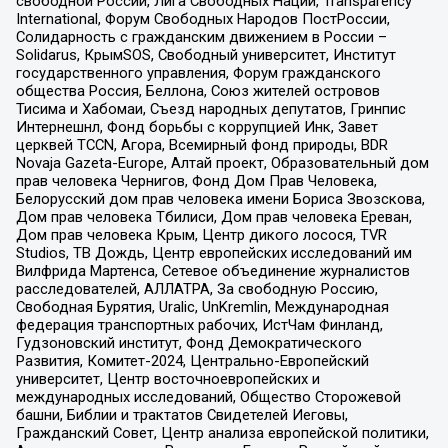
свободной России, Лига Свободных Наций, Transparеncy
International, Форум Свободных Народов ПостРоссии,
Солидарность с гражданским движением в России –
Solidarus, КрымSOS, Свободный университет, Институт
государственного управления, Форум гражданского
общества Россия, Беллона, Союз жителей островов
Тисима и Хабомаи, Съезд народных депутатов, Гринпис
Интернешнл, Фонд борьбы с коррупцией Инк, Завет
церквей TCCN, Агора, Всемирный фонд природы, BDR
Novaja Gazeta-Europe, Алтай проект, Образовательный дом
прав человека Чернигов, Фонд Дом Прав Человека,
Белорусский дом прав человека имени Бориса Звозскова,
Дом прав человека Тбилиси, Дом прав человека Ереван,
Дом прав человека Крым, Центр дикого лосося, TVR
Studios, ТВ Дождь, Центр европейских исследований им
Вилфрида Мартенса, Сетевое объединение журналистов
расследователей, АЛЛАТРА, За свободную Россию,
Свободная Бурятия, Uralic, UnKremlin, Международная
федерация транспортных рабочих, ИстЧам Финланд,
Гудзоновский институт, Фонд Демократического
Развития, Комитет-2024, Центрально-Европейский
университет, Центр восточноевропейских и
международных исследований, Общество Сторожевой
башни, Библии и трактатов Свидетелей Иеговы,
Гражданский Совет, Центр анализа европейской политики,