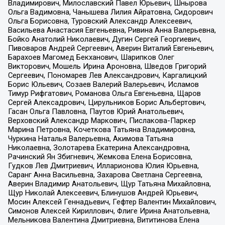
Владимирович, Милославский Павел Юрьевич, Шнырова
Ольга Вадимовна, Чанышева Лилия Айратовна, Сидорович
Ольга Борисовна, Туровский Александр Алексеевич,
Васильева Анастасия Евгеньевна, Ривина Анна Валерьевна,
Бойко Анатолий Николаевич, Дугин Сергей Георгиевич,
Пивоваров Андрей Сергеевич, Аверин Виталий Евгеньевич,
Барахоев Магомед Бекханович, Шарипков Олег
Викторович, Мошель Ирина Ароновна, Шведов Григорий
Сергеевич, Пономарев Лев Александрович, Каргалицкий
Борис Юльевич, Созаев Валерий Валерьевич, Исламов
Тимур Рифгатович, Романова Ольга Евгеньевна, Щаров
Сергей Алексадрович, Цирульников Борис Альбертович,
Гасан Ольга Павловна, Паутов Юрий Анатольевич,
Верховский Александр Маркович, Пислакова-Паркер
Марина Петровна, Кочеткова Татьяна Владимировна,
Чуркина Наталья Валерьевна, Акимова Татьяна
Николаевна, Золотарева Екатерина Александровна,
Рачинский Ян Збигневич, Жемкова Елена Борисовна,
Гудков Лев Дмитриевич, Илларионова Юлия Юрьевна,
Саранг Анна Васильевна, Захарова Светлана Сергеевна,
Аверин Владимир Анатольевич, Щур Татьяна Михайловна,
Щур Николай Алексеевич, Блинушов Андрей Юрьевич,
Мосин Алексей Геннадьевич, Гефтер Валентин Михайлович,
Симонов Алексей Кириллович, Флиге Ирина Анатольевна,
Мельникова Валентина Дмитриевна, Вититинова Елена