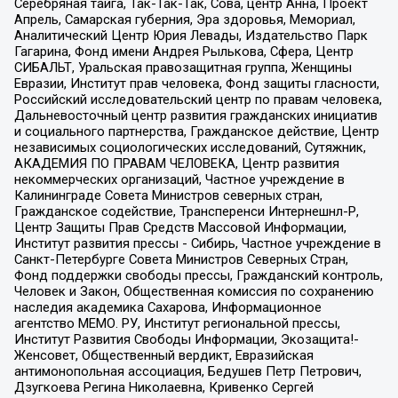
Серебряная тайга, Так-Так-Так, Сова, центр Анна, Проект
Апрель, Самарская губерния, Эра здоровья, Мемориал,
Аналитический Центр Юрия Левады, Издательство Парк
Гагарина, Фонд имени Андрея Рылькова, Сфера, Центр
СИБАЛЬТ, Уральская правозащитная группа, Женщины
Евразии, Институт прав человека, Фонд защиты гласности,
Российский исследовательский центр по правам человека,
Дальневосточный центр развития гражданских инициатив
и социального партнерства, Гражданское действие, Центр
независимых социологических исследований, Сутяжник,
АКАДЕМИЯ ПО ПРАВАМ ЧЕЛОВЕКА, Центр развития
некоммерческих организаций, Частное учреждение в
Калининграде Совета Министров северных стран,
Гражданское содействие, Трансперенси Интернешнл-Р,
Центр Защиты Прав Средств Массовой Информации,
Институт развития прессы - Сибирь, Частное учреждение в
Санкт-Петербурге Совета Министров Северных Стран,
Фонд поддержки свободы прессы, Гражданский контроль,
Человек и Закон, Общественная комиссия по сохранению
наследия академика Сахарова, Информационное
агентство МЕМО. РУ, Институт региональной прессы,
Институт Развития Свободы Информации, Экозащита!-
Женсовет, Общественный вердикт, Евразийская
антимонопольная ассоциация, Бедушев Петр Петрович,
Дзугкоева Регина Николаевна, Кривенко Сергей