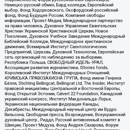
Немецко-русский обмен, Бард колледж, Европейский
выбор, Фонд Ходорковского, Оксфордский российский
фонд, Фонд Будущее России, Компания свободы
информации, Проект Медиа, Международное партнерство
за права человека, Духовное Управление Евангельских
Христиан Украинской Христианской Церкви, Новое
Поколение, Духовное Учебное Заведение Международный
Библейский Колледж, Международное христианское
движение, Всемирный Институт Саентологических
Предприятий, Церковь Духовной Технологии, Европейская
сеть организаций по наблюдению за выборами,
Республика Польша, СВОБОДНЫЙ ИДЕЛЬ-УРАЛ,
Ассоциация развития журналистики, IStories fonds,
Королевский Институт Международных Отношений,
КРИМСЬКА ПРАВОЗАХИСНА ГРУПА, Фонд имени Генриха
Бёлля, Stichting Bellingcat, Bellingcat Ltd, The Insider, Институт
правовой инициативы Центральной и Восточной Европы,
Фонд Открытой Эстонии, Calvert 22 Foundation, Канадский
украинский конгресс, Институт Макдональда-Лорье,
Украинская национальная федерация Канады,
Декабристы, Международный научный центр им Вудро
Вильсона, Свободная пресса, Возрождение, Всеукраинский
духовный центр , Риддл, Русский антивоенный комитет в
Швеции, Проект Медуза, Фонд Андрея Сахарова, Форум