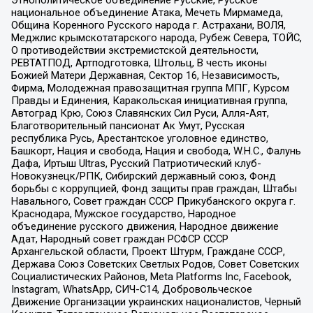
национальное объединение Атака, Мечеть Мирмамеда,
Община Коренного Русского народа г. Астрахани, ВОЛЯ,
Меджлис крымскотатарского народа, Рубеж Севера, ТОЙС,
О противодействии экстремистской деятельности,
РЕВТАТПОД, Артподготовка, Штольц, В честь иконы
Божией Матери Державная, Сектор 16, Независимость,
Фирма, Молодежная правозащитная группа МПГ, Курсом
Правды и Единения, Каракольская инициативная группа,
Автоград Крю, Союз Славянских Сил Руси, Алля-Аят,
Благотворительный пансионат Ак Умут, Русская
республика Русь, Арестантское уголовное единство,
Башкорт, Нация и свобода, Нация и свобода, W.H.С., Фалунь
Дафа, Иртыш Ultras, Русский Патриотический клуб-
Новокузнецк/РПК, Сибирский державный союз, Фонд
борьбы с коррупцией, Фонд защиты прав граждан, Штабы
Навального, Совет граждан СССР Прикубанского округа г.
Краснодара, Мужское государство, Народное
объединение русского движения, Народное движение
Адат, Народный совет граждан РСФСР СССР
Архангельской области, Проект Штурм, Граждане СССР,
Держава Союз Советских Светлых Родов, Совет Советских
Социалистических Районов, Meta Platforms Inc, Facebook,
Instagram, WhatsApp, СИЧ-С14, Добровольческое
Движение Организации украинских националистов, Черный