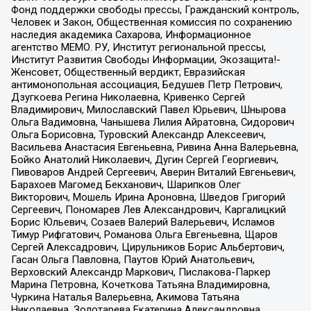
Фонд поддержки свободы прессы, Гражданский контроль,
Человек и Закон, Общественная комиссия по сохранению
наследия академика Сахарова, Информационное
агентство МЕМО. РУ, Институт региональной прессы,
Институт Развития Свободы Информации, Экозащита!-
Женсовет, Общественный вердикт, Евразийская
антимонопольная ассоциация, Бедушев Петр Петрович,
Дзугкоева Регина Николаевна, Кривенко Сергей
Владимирович, Милославский Павел Юрьевич, Шнырова
Ольга Вадимовна, Чанышева Лилия Айратовна, Сидорович
Ольга Борисовна, Туровский Александр Алексеевич,
Васильева Анастасия Евгеньевна, Ривина Анна Валерьевна,
Бойко Анатолий Николаевич, Дугин Сергей Георгиевич,
Пивоваров Андрей Сергеевич, Аверин Виталий Евгеньевич,
Барахоев Магомед Бекханович, Шарипков Олег
Викторович, Мошель Ирина Ароновна, Шведов Григорий
Сергеевич, Пономарев Лев Александрович, Каргалицкий
Борис Юльевич, Созаев Валерий Валерьевич, Исламов
Тимур Рифгатович, Романова Ольга Евгеньевна, Щаров
Сергей Алексадрович, Цирульников Борис Альбертович,
Гасан Ольга Павловна, Паутов Юрий Анатольевич,
Верховский Александр Маркович, Пислакова-Паркер
Марина Петровна, Кочеткова Татьяна Владимировна,
Чуркина Наталья Валерьевна, Акимова Татьяна
Николаевна, Золотарева Екатерина Александровна,