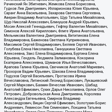
Рачинский Ян Збигневич, Жемкова Елена Борисовна,
Гудков Лев Дмитриевич, Илларионова Юлия Юрьевна,
Саранг Анна Васильевна, Захарова Светлана Сергеевна,
Аверин Владимир Анатольевич, Щур Татьяна Михайловна,
Щур Николай Алексеевич, Блинушов Андрей Юрьевич,
Мосин Алексей Геннадьевич, Гефтер Валентин Михайлович,
Симонов Алексей Кириллович, Флиге Ирина Анатольевна,
Мельникова Валентина Дмитриевна, Вититинова Елена
Владимировна, Баженова Светлана Куприяновна,
Максимов Сергей Владимирович, Беляев Сергей Иванович,
Голубева Елена Николаевна, Ганнушкина Светлана
Алексеевна, Закс Елена Владимировна, Буртина Елена
Юрьевна, Гендель Людмила Залмановна, Кокорина
Екатерина Алексеевна, Шуманов Илья Вячеславович,
Арапова Галина Юрьевна, Свечников Анатолий Мариевич,
Прохоров Вадим Юрьевич, Шахова Елена Владимировна,
Подузов Сергей Васильевич, Протасова Ирина
Вячеславовна, Литинский Леонид Борисович, Лукашевский
Сергей Маркович, Бахмин Вячеслав Иванович, Шабад
Анатолий Ефимович, Сухих Дарья Николаевна, Орлов Олег
Петрович, Добровольская Анна Дмитриевна, Королева
Александра Евгеньевна, Смирнов Владимир
Александрович, Вицин Сергей Ефимович, Золотухин Борис
Андреевич, Левинсон Лев Семенович, Локшина Татьяна