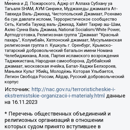
Минина и Д. Пожарского, Аджр от Аллаха Субхану уа
Тагьаля SHAM, АУМ Синрике, Муджахеды джамаата Ат-
Тавхида Валь-Джихад, Чистопольский Джамаат, Рохнамо
ба суи давлати исломи, Террористическое сообщество
Сеть, Катиба Таухид валь-Джихад, Хайят Тахрир аш-Шам,
Ахлю Сунна Валь Джамаа, National Socialism/White Power,
Артподготовка, Религиозная группа “Джамаат “Красный
пахарь”, Колумбайн, Хатлонский джамаат, Мусульманская
религиозная группа п. Кушкуль г. Оренбург, Крымско-
татарский добровольческий батальон имени Номана
Челебиджихана, Азов, Партия исламского возрождения
Таджикистана, Народная самооборона, Дуббайский
джамаат, московская ячейка, Батал-Хаджи Белхороев,
Маньяки Культ Убийц, Молодёжь Которая Улыбается,
Легион Свобода России, Айдар, Русский добровольческий
корпус
Источник:
http://nac.gov.ru/terroristicheskie-i-
ekstremistskie-organizacii-i-materialy.html
данные
на
16.11.2023
* Перечень общественных объединений и
религиозных организаций в отношении
которых судом принято вступившее в