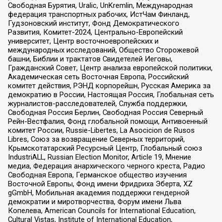
Свободная Бурятия, Uralic, UnKremlin, Международная
федерация транспортных рабочих, ИстЧам Финланд,
Гудзоновский институт, Фонд Демократического
Развития, Комитет-2024, Центрально-Европейский
университет, Центр восточноевропейских и
международных исследований, Общество Сторожевой
башни, Библии и трактатов Свидетелей Иеговы,
Гражданский Совет, Центр анализа европейской политики,
Академическая сеть Восточная Европа, Российский
комитет действия, РЭНД корпорейшн, Русская Америка за
демократию в России, Настоящая Россия, Глобальная сеть
журналистов-расследователей, Служба поддержки,
Свободная Россия Берлин, Свободная Россия Северный
Рейн-Вестфалия, Фонд глобальной помощи, Антивоенный
комитет России, Russie-Libertes, La Asocicion de Rusos
Libres, Союз за возвращение Северных территорий,
Крымскотатарский Ресурсный Центр, Глобальный союз
IndustriALL, Russian Election Monitor, Article 19, Мнение
медиа, Федерация анархического черного креста, Радио
Свободная Европа, Германское общество изучения
Восточной Европы, Фонд имени Фридриха Эберта, XZ
gGmbH, Мобильная академия поддержки гендерной
демократии и миротворчества, Форум имени Льва
Копелева, American Councils for International Education,
Cultural Vistas, Institute of International Education,