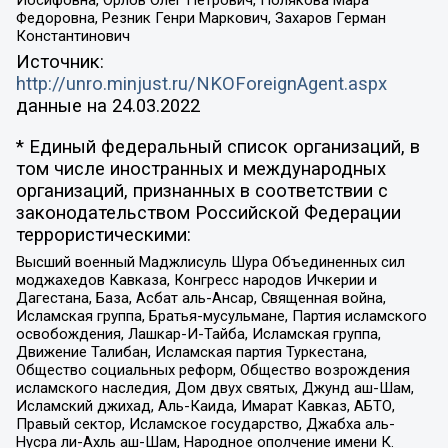
Иосифовна, Орлов Олег Петрович, Полякова Мара
Федоровна, Резник Генри Маркович, Захаров Герман
Константинович
Источник:
http://unro.minjust.ru/NKOForeignAgent.aspx
данные на
24.03.2022
* Единый федеральный список организаций, в
том числе иностранных и международных
организаций, признанных в соответствии с
законодательством Российской Федерации
террористическими:
Высший военный Маджлисуль Шура Объединенных сил
моджахедов Кавказа, Конгресс народов Ичкерии и
Дагестана, База, Асбат аль-Ансар, Священная война,
Исламская группа, Братья-мусульмане, Партия исламского
освобождения, Лашкар-И-Тайба, Исламская группа,
Движение Талибан, Исламская партия Туркестана,
Общество социальных реформ, Общество возрождения
исламского наследия, Дом двух святых, Джунд аш-Шам,
Исламский джихад, Аль-Каида, Имарат Кавказ, АБТО,
Правый сектор, Исламское государство, Джабха аль-
Нусра ли-Ахль аш-Шам, Народное ополчение имени К.