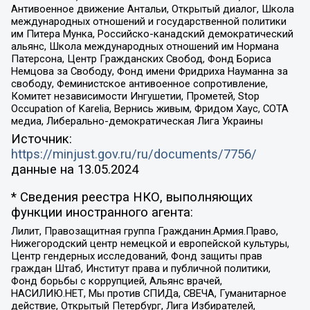
Антивоенное движение Антальи, Открытый диалог, Школа
международных отношений и государственной политики
им Питера Мунка, Российско-канадский демократический
альянс, Школа международных отношений им Нормана
Патерсона, Центр Гражданских Свобод, Фонд Бориса
Немцова за Свободу, Фонд имени Фридриха Науманна за
свободу, Феминистское антивоенное сопротивление,
Комитет независимости Ингушетии, Прометей, Stop
Occupation of Karelia, Вернись живым, Фридом Хаус, СОТА
медиа, Либерально-демократическая Лига Украины
Источник:
https://minjust.gov.ru/ru/documents/7756/
данные на
13.05.2024
* Сведения реестра НКО, выполняющих
функции иностранного агента:
Лилит, Правозащитная группа Гражданин.Армия.Право,
Нижегородский центр немецкой и европейской культуры,
Центр гендерных исследований, Фонд защиты прав
граждан Штаб, Институт права и публичной политики,
Фонд борьбы с коррупцией, Альянс врачей,
НАСИЛИЮ.НЕТ, Мы против СПИДа, СВЕЧА, Гуманитарное
действие, Открытый Петербург, Лига Избирателей,