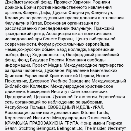
Джеймстаунский фонд, Прожект Хармони, Родники
дракона, Врачи против насильственного извлечения
органов, Фалунь Дафа, Друзья Фалуньгун, Фалуньгун,
Коалиция по расследованию преследования в отношении
Фалуньгун в Китае, Всемирная организация по
расследованию преследований Фалуньгун, Пражский
гражданский центр, Ассоциация школ политических
исследований при Совете Европы, Центр либеральной
современности, Форум русскоязычных европейцев,
Немецко-русский обмен, Бард колледж, Европейский
выбор, Фонд Ходорковского, Оксфордский российский
фонд, Фонд Будущее России, Компания свободы
информации, Проект Медиа, Международное партнерство
за права человека, Духовное Управление Евангельских
Христиан Украинской Христианской Церкви, Новое
Поколение, Духовное Учебное Заведение Международный
Библейский Колледж, Международное христианское
движение, Всемирный Институт Саентологических
Предприятий, Церковь Духовной Технологии, Европейская
сеть организаций по наблюдению за выборами,
Республика Польша, СВОБОДНЫЙ ИДЕЛЬ-УРАЛ,
Ассоциация развития журналистики, IStories fonds,
Королевский Институт Международных Отношений,
КРИМСЬКА ПРАВОЗАХИСНА ГРУПА, Фонд имени Генриха
Бёлля, Stichting Bellingcat, Bellingcat Ltd, The Insider, Институт