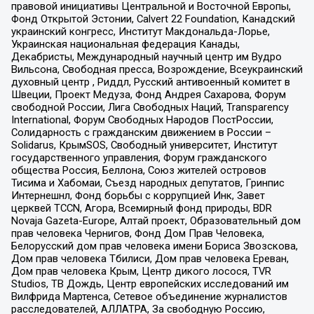
правовой инициативы Центральной и Восточной Европы,
Фонд Открытой Эстонии, Calvert 22 Foundation, Канадский
украинский конгресс, Институт Макдональда-Лорье,
Украинская национальная федерация Канады,
Декабристы, Международный научный центр им Вудро
Вильсона, Свободная пресса, Возрождение, Всеукраинский
духовный центр , Риддл, Русский антивоенный комитет в
Швеции, Проект Медуза, Фонд Андрея Сахарова, Форум
свободной России, Лига Свободных Наций, Transparеncy
International, Форум Свободных Народов ПостРоссии,
Солидарность с гражданским движением в России –
Solidarus, КрымSOS, Свободный университет, Институт
государственного управления, Форум гражданского
общества Россия, Беллона, Союз жителей островов
Тисима и Хабомаи, Съезд народных депутатов, Гринпис
Интернешнл, Фонд борьбы с коррупцией Инк, Завет
церквей TCCN, Агора, Всемирный фонд природы, BDR
Novaja Gazeta-Europe, Алтай проект, Образовательный дом
прав человека Чернигов, Фонд Дом Прав Человека,
Белорусский дом прав человека имени Бориса Звозскова,
Дом прав человека Тбилиси, Дом прав человека Ереван,
Дом прав человека Крым, Центр дикого лосося, TVR
Studios, ТВ Дождь, Центр европейских исследований им
Вилфрида Мартенса, Сетевое объединение журналистов
расследователей, АЛЛАТРА, За свободную Россию,