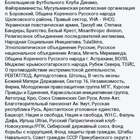
Болельщиков Футбольного Клуба Динамо,
Файзрахманисты, Мусульманская религиозная организация
п. Боровский, Община Коренного Русского народа
Щелковского района, Правый сектор, УНА - УНСО,
Украинская повстанческая армия, Тризуб им. Степана
Бандеры, Братство, Белый Крест, Misanthropic division,
Религиозное объединение последователей инглиизма,
Народная Социальная Инициатива, TulaSkins,
Этнополитическое объединение Русские, Русское
национальное объединение Атака, Мечеть Мирмамеда,
Община Коренного Русского народа г. Астрахани, ВОЛЯ,
Меджлис крымскотатарского народа, Рубеж Севера, ТОЙС,
О противодействии экстремистской деятельности,
РЕВТАТПОД, Артподготовка, Штольц, В честь иконы
Божией Матери Державная, Сектор 16, Независимость,
Фирма, Молодежная правозащитная группа МПГ, Курсом
Правды и Единения, Каракольская инициативная группа,
Автоград Крю, Союз Славянских Сил Руси, Алля-Аят,
Благотворительный пансионат Ак Умут, Русская
республика Русь, Арестантское уголовное единство,
Башкорт, Нация и свобода, Нация и свобода, W.H.С., Фалунь
Дафа, Иртыш Ultras, Русский Патриотический клуб-
Новокузнецк/РПК, Сибирский державный союз, Фонд
борьбы с коррупцией, Фонд защиты прав граждан, Штабы
Навального, Совет граждан СССР Прикубанского округа г.