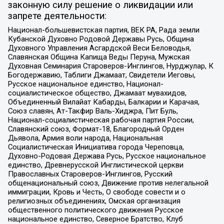
законную силу решение о ликвидации или
запрете деятельности:
Национал-большевистская партия, ВЕК РА, Рада земли
Кубанской Духовно Родовой Державы Русь, Община
Духовного Управления Асгардской Веси Беловодья,
Славянская Община Капища Веды Перуна, Мужская
Духовная Семинария Староверов-Инглингов, Нурджулар, К
Богодержавию, Таблиги Джамаат, Свидетели Иеговы,
Русское национальное единство, Национал-
социалистическое общество, Джамаат мувахидов,
Объединенный Вилайат Кабарды, Балкарии и Карачая,
Союз славян, Ат-Такфир Валь-Хиджра, Пит Буль,
Национал-социалистическая рабочая партия России,
Славянский союз, Формат-18, Благородный Орден
Дьявола, Армия воли народа, Национальная
Социалистическая Инициатива города Череповца,
Духовно-Родовая Держава Русь, Русское национальное
единство, Древнерусской Инглистической церкви
Православных Староверов-Инглингов, Русский
общенациональный союз, Движение против нелегальной
иммиграции, Кровь и Честь, О свободе совести и о
религиозных объединениях, Омская организация
общественного политического движения Русское
национальное единство, Северное Братство, Клуб