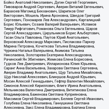
Бойко Анатолий Николаевич, Дугин Сергей Георгиевич,
Пивоваров Андрей Сергеевич, Аверин Виталий Евгеньевич,
Барахоев Магомед Бекханович, Шарипков Олег
Викторович, Мошель Ирина Ароновна, Шведов Григорий
Сергеевич, Пономарев Лев Александрович, Каргалицкий
Борис Юльевич, Созаев Валерий Валерьевич, Исламов
Тимур Рифгатович, Романова Ольга Евгеньевна, Щаров
Сергей Алексадрович, Цирульников Борис Альбертович,
Гасан Ольга Павловна, Паутов Юрий Анатольевич,
Верховский Александр Маркович, Пислакова-Паркер
Марина Петровна, Кочеткова Татьяна Владимировна,
Чуркина Наталья Валерьевна, Акимова Татьяна
Николаевна, Золотарева Екатерина Александровна,
Рачинский Ян Збигневич, Жемкова Елена Борисовна,
Гудков Лев Дмитриевич, Илларионова Юлия Юрьевна,
Саранг Анна Васильевна, Захарова Светлана Сергеевна,
Аверин Владимир Анатольевич, Щур Татьяна Михайловна,
Щур Николай Алексеевич, Блинушов Андрей Юрьевич,
Мосин Алексей Геннадьевич, Гефтер Валентин Михайлович,
Симонов Алексей Кириллович, Флиге Ирина Анатольевна,
Мельникова Валентина Дмитриевна, Вититинова Елена
Владимировна, Баженова Светлана Куприяновна,
Максимов Сергей Владимирович, Беляев Сергей Иванович,
Голубева Елена Николаевна, Ганнушкина Светлана
Алексеевна, Закс Елена Владимировна, Буртина Елена