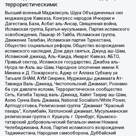
террористическими:
Высший военный Маджлисуль Шура Объединенных сил
моджахедов Кавказа, Конгресс народов Ичкерии и
Дагестана, База, Асбат аль-Ансар, Священная война,
Исламская группа, Братья-мусульмане, Партия исламского
освобождения, Лашкар-И-Тайба, Исламская группа,
Движение Талибан, Исламская партия Туркестана,
Общество социальных реформ, Общество возрождения
исламского наследия, Дом двух святых, Джунд аш-Шам,
Исламский джихад, Аль-Каида, Имарат Кавказ, АБТО,
Правый сектор, Исламское государство, Джабха аль-
Нусра ли-Ахль аш-Шам, Народное ополчение имени К.
Минина и Д. Пожарского, Аджр от Аллаха Субхану уа
Тагьаля SHAM, АУМ Синрике, Муджахеды джамаата Ат-
Тавхида Валь-Джихад, Чистопольский Джамаат, Рохнамо
ба суи давлати исломи, Террористическое сообщество
Сеть, Катиба Таухид валь-Джихад, Хайят Тахрир аш-Шам,
Ахлю Сунна Валь Джамаа, National Socialism/White Power,
Артподготовка, Религиозная группа “Джамаат “Красный
пахарь”, Колумбайн, Хатлонский джамаат, Мусульманская
религиозная группа п. Кушкуль г. Оренбург, Крымско-
татарский добровольческий батальон имени Номана
Челебиджихана, Азов, Партия исламского возрождения
Таджикистана, Народная самооборона, Дуббайский