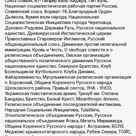
Союз славян, Ат-Такфир Валь-Хиджра, Пит Буль,
Национал-социалистическая рабочая партия России,
Славянский союз, Формат-18, Благородный Орден
Дьявола, Армия воли народа, Национальная
Социалистическая Инициатива города Череповца,
Духовно-Родовая Держава Русь, Русское национальное
единство, Древнерусской Инглистической церкви
Православных Староверов-Инглингов, Русский
общенациональный союз, Движение против нелегальной
иммиграции, Кровь и Честь, О свободе совести и о
религиозных объединениях, Омская организация
общественного политического движения Русское
национальное единство, Северное Братство, Клуб
Болельщиков Футбольного Клуба Динамо,
Файзрахманисты, Мусульманская религиозная организация
п. Боровский, Община Коренного Русского народа
Щелковского района, Правый сектор, УНА - УНСО,
Украинская повстанческая армия, Тризуб им. Степана
Бандеры, Братство, Белый Крест, Misanthropic division,
Религиозное объединение последователей инглиизма,
Народная Социальная Инициатива, TulaSkins,
Этнополитическое объединение Русские, Русское
национальное объединение Атака, Мечеть Мирмамеда,
Община Коренного Русского народа г. Астрахани, ВОЛЯ,
Меджлис крымскотатарского народа, Рубеж Севера, ТОЙС,