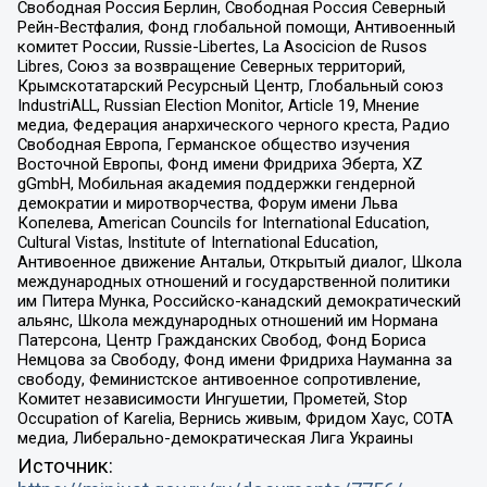
Свободная Россия Берлин, Свободная Россия Северный
Рейн-Вестфалия, Фонд глобальной помощи, Антивоенный
комитет России, Russie-Libertes, La Asocicion de Rusos
Libres, Союз за возвращение Северных территорий,
Крымскотатарский Ресурсный Центр, Глобальный союз
IndustriALL, Russian Election Monitor, Article 19, Мнение
медиа, Федерация анархического черного креста, Радио
Свободная Европа, Германское общество изучения
Восточной Европы, Фонд имени Фридриха Эберта, XZ
gGmbH, Мобильная академия поддержки гендерной
демократии и миротворчества, Форум имени Льва
Копелева, American Councils for International Education,
Cultural Vistas, Institute of International Education,
Антивоенное движение Антальи, Открытый диалог, Школа
международных отношений и государственной политики
им Питера Мунка, Российско-канадский демократический
альянс, Школа международных отношений им Нормана
Патерсона, Центр Гражданских Свобод, Фонд Бориса
Немцова за Свободу, Фонд имени Фридриха Науманна за
свободу, Феминистское антивоенное сопротивление,
Комитет независимости Ингушетии, Прометей, Stop
Occupation of Karelia, Вернись живым, Фридом Хаус, СОТА
медиа, Либерально-демократическая Лига Украины
Источник: