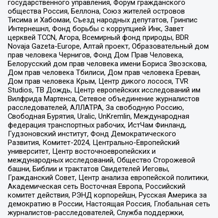
государственного управления, Форум гражданского
общества Россия, Беллона, Союз жителей островов
Тисима и Хабомаи, Съезд народных депутатов, Гринпис
Интернешнл, Фонд борьбы с коррупцией Инк, Завет
церквей TCCN, Агора, Всемирный фонд природы, BDR
Novaja Gazeta-Europe, Алтай проект, Образовательный дом
прав человека Чернигов, Фонд Дом Прав Человека,
Белорусский дом прав человека имени Бориса Звозскова,
Дом прав человека Тбилиси, Дом прав человека Ереван,
Дом прав человека Крым, Центр дикого лосося, TVR
Studios, ТВ Дождь, Центр европейских исследований им
Вилфрида Мартенса, Сетевое объединение журналистов
расследователей, АЛЛАТРА, За свободную Россию,
Свободная Бурятия, Uralic, UnKremlin, Международная
федерация транспортных рабочих, ИстЧам Финланд,
Гудзоновский институт, Фонд Демократического
Развития, Комитет-2024, Центрально-Европейский
университет, Центр восточноевропейских и
международных исследований, Общество Сторожевой
башни, Библии и трактатов Свидетелей Иеговы,
Гражданский Совет, Центр анализа европейской политики,
Академическая сеть Восточная Европа, Российский
комитет действия, РЭНД корпорейшн, Русская Америка за
демократию в России, Настоящая Россия, Глобальная сеть
журналистов-расследователей, Служба поддержки,