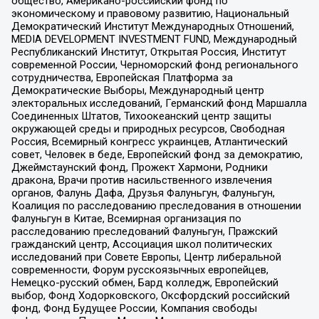
общество, Американо-российский фонд по
экономическому и правовому развитию, Национальный
Демократический Институт Международных Отношений,
MEDIA DEVELOPMENT INVESTMENT FUND, Международный
Республиканский Институт, Открытая Россия, Институт
современной России, Черноморский фонд регионального
сотрудничества, Европейская Платформа за
Демократические Выборы, Международный центр
электоральных исследований, Германский фонд Маршалла
Соединенных Штатов, Тихоокеанский центр защиты
окружающей среды и природных ресурсов, Свободная
Россия, Всемирный конгресс украинцев, Атлантический
совет, Человек в беде, Европейский фонд за демократию,
Джеймстаунский фонд, Прожект Хармони, Родники
дракона, Врачи против насильственного извлечения
органов, Фалунь Дафа, Друзья Фалуньгун, Фалуньгун,
Коалиция по расследованию преследования в отношении
Фалуньгун в Китае, Всемирная организация по
расследованию преследований Фалуньгун, Пражский
гражданский центр, Ассоциация школ политических
исследований при Совете Европы, Центр либеральной
современности, Форум русскоязычных европейцев,
Немецко-русский обмен, Бард колледж, Европейский
выбор, Фонд Ходорковского, Оксфордский российский
фонд, Фонд Будущее России, Компания свободы