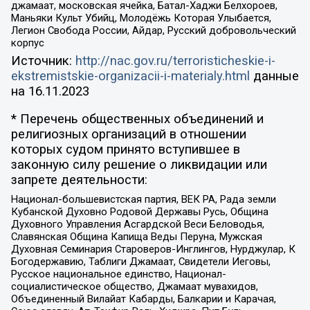
джамаат, московская ячейка, Батал-Хаджи Белхороев,
Маньяки Культ Убийц, Молодёжь Которая Улыбается,
Легион Свобода России, Айдар, Русский добровольческий
корпус
Источник:
http://nac.gov.ru/terroristicheskie-i-
ekstremistskie-organizacii-i-materialy.html
данные
на
16.11.2023
* Перечень общественных объединений и
религиозных организаций в отношении
которых судом принято вступившее в
законную силу решение о ликвидации или
запрете деятельности:
Национал-большевистская партия, ВЕК РА, Рада земли
Кубанской Духовно Родовой Державы Русь, Община
Духовного Управления Асгардской Веси Беловодья,
Славянская Община Капища Веды Перуна, Мужская
Духовная Семинария Староверов-Инглингов, Нурджулар, К
Богодержавию, Таблиги Джамаат, Свидетели Иеговы,
Русское национальное единство, Национал-
социалистическое общество, Джамаат мувахидов,
Объединенный Вилайат Кабарды, Балкарии и Карачая,