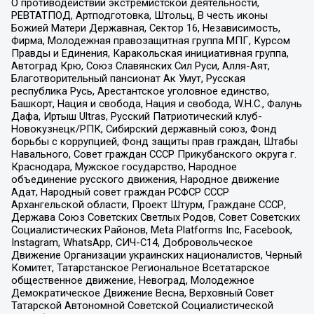
О противодействии экстремистской деятельности,
РЕВТАТПОД, Артподготовка, Штольц, В честь иконы
Божией Матери Державная, Сектор 16, Независимость,
Фирма, Молодежная правозащитная группа МПГ, Курсом
Правды и Единения, Каракольская инициативная группа,
Автоград Крю, Союз Славянских Сил Руси, Алля-Аят,
Благотворительный пансионат Ак Умут, Русская
республика Русь, Арестантское уголовное единство,
Башкорт, Нация и свобода, Нация и свобода, W.H.С., Фалунь
Дафа, Иртыш Ultras, Русский Патриотический клуб-
Новокузнецк/РПК, Сибирский державный союз, Фонд
борьбы с коррупцией, Фонд защиты прав граждан, Штабы
Навального, Совет граждан СССР Прикубанского округа г.
Краснодара, Мужское государство, Народное
объединение русского движения, Народное движение
Адат, Народный совет граждан РСФСР СССР
Архангельской области, Проект Штурм, Граждане СССР,
Держава Союз Советских Светлых Родов, Совет Советских
Социалистических Районов, Meta Platforms Inc, Facebook,
Instagram, WhatsApp, СИЧ-С14, Добровольческое
Движение Организации украинских националистов, Черный
Комитет, Татарстанское Региональное Всетатарское
общественное движение, Невоград, Молодежное
Демократическое Движение Весна, Верховный Совет
Татарской Автономной Советской Социалистической