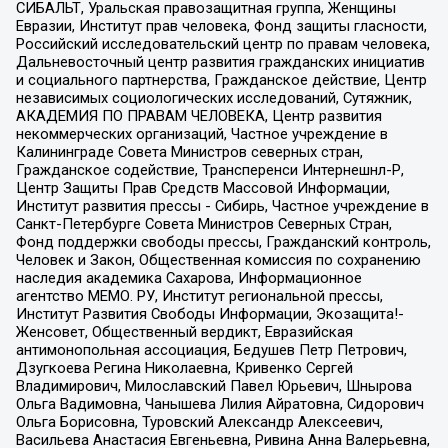
СИБАЛЬТ, Уральская правозащитная группа, Женщины
Евразии, Институт прав человека, Фонд защиты гласности,
Российский исследовательский центр по правам человека,
Дальневосточный центр развития гражданских инициатив
и социального партнерства, Гражданское действие, Центр
независимых социологических исследований, Сутяжник,
АКАДЕМИЯ ПО ПРАВАМ ЧЕЛОВЕКА, Центр развития
некоммерческих организаций, Частное учреждение в
Калининграде Совета Министров северных стран,
Гражданское содействие, Трансперенси Интернешнл-Р,
Центр Защиты Прав Средств Массовой Информации,
Институт развития прессы - Сибирь, Частное учреждение в
Санкт-Петербурге Совета Министров Северных Стран,
Фонд поддержки свободы прессы, Гражданский контроль,
Человек и Закон, Общественная комиссия по сохранению
наследия академика Сахарова, Информационное
агентство МЕМО. РУ, Институт региональной прессы,
Институт Развития Свободы Информации, Экозащита!-
Женсовет, Общественный вердикт, Евразийская
антимонопольная ассоциация, Бедушев Петр Петрович,
Дзугкоева Регина Николаевна, Кривенко Сергей
Владимирович, Милославский Павел Юрьевич, Шнырова
Ольга Вадимовна, Чанышева Лилия Айратовна, Сидорович
Ольга Борисовна, Туровский Александр Алексеевич,
Васильева Анастасия Евгеньевна, Ривина Анна Валерьевна,