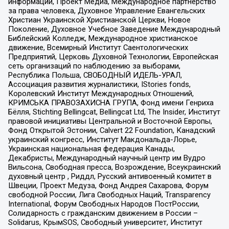
информации, Проект Медиа, Международное партнерство
за права человека, Духовное Управление Евангельских
Христиан Украинской Христианской Церкви, Новое
Поколение, Духовное Учебное Заведение Международный
Библейский Колледж, Международное христианское
движение, Всемирный Институт Саентологических
Предприятий, Церковь Духовной Технологии, Европейская
сеть организаций по наблюдению за выборами,
Республика Польша, СВОБОДНЫЙ ИДЕЛЬ-УРАЛ,
Ассоциация развития журналистики, IStories fonds,
Королевский Институт Международных Отношений,
КРИМСЬКА ПРАВОЗАХИСНА ГРУПА, Фонд имени Генриха
Бёлля, Stichting Bellingcat, Bellingcat Ltd, The Insider, Институт
правовой инициативы Центральной и Восточной Европы,
Фонд Открытой Эстонии, Calvert 22 Foundation, Канадский
украинский конгресс, Институт Макдональда-Лорье,
Украинская национальная федерация Канады,
Декабристы, Международный научный центр им Вудро
Вильсона, Свободная пресса, Возрождение, Всеукраинский
духовный центр , Риддл, Русский антивоенный комитет в
Швеции, Проект Медуза, Фонд Андрея Сахарова, Форум
свободной России, Лига Свободных Наций, Transparеncy
International, Форум Свободных Народов ПостРоссии,
Солидарность с гражданским движением в России –
Solidarus, КрымSOS, Свободный университет, Институт