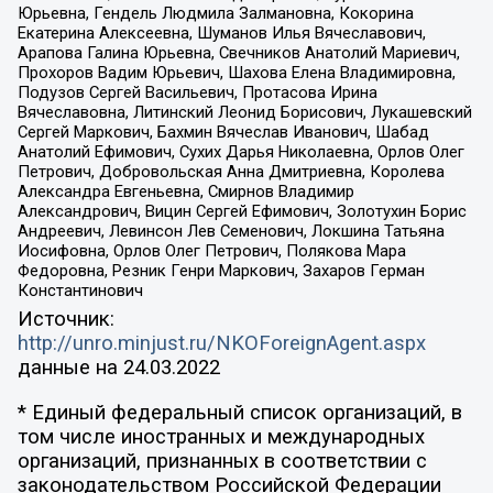
Юрьевна, Гендель Людмила Залмановна, Кокорина
Екатерина Алексеевна, Шуманов Илья Вячеславович,
Арапова Галина Юрьевна, Свечников Анатолий Мариевич,
Прохоров Вадим Юрьевич, Шахова Елена Владимировна,
Подузов Сергей Васильевич, Протасова Ирина
Вячеславовна, Литинский Леонид Борисович, Лукашевский
Сергей Маркович, Бахмин Вячеслав Иванович, Шабад
Анатолий Ефимович, Сухих Дарья Николаевна, Орлов Олег
Петрович, Добровольская Анна Дмитриевна, Королева
Александра Евгеньевна, Смирнов Владимир
Александрович, Вицин Сергей Ефимович, Золотухин Борис
Андреевич, Левинсон Лев Семенович, Локшина Татьяна
Иосифовна, Орлов Олег Петрович, Полякова Мара
Федоровна, Резник Генри Маркович, Захаров Герман
Константинович
Источник:
http://unro.minjust.ru/NKOForeignAgent.aspx
данные на
24.03.2022
* Единый федеральный список организаций, в
том числе иностранных и международных
организаций, признанных в соответствии с
законодательством Российской Федерации