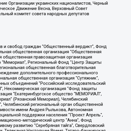
ение Организации украинских националистов, Черный
ическое Движение Весна, Верховный Совет
ельный комитет совета народных депутатов
ции социально-правовых программ "Лилит", Дальневосточное общественное движение "Маяк", Санкт-Петербургская ЛГБТ-инициативная группа "Выход", Инициативная группа ЛГБТ+ "Реверс", Алексеев Андрей Викторович, Бекбулатова Таисия Львовна, Беляев Иван Михайлович, Владыкина Елена Сергеевна, Гельман Марат Александрович, Никульшина Вероника Юрьевна, Толоконникова Надежда Андреевна, Шендерович Виктор Анатольевич, Общество с ограниченной ответственностью "Данное сообщение", Общество с ограниченной ответственностью Издательский дом "Новая глава", Айнбиндер Александра Александровна, Московский комьюнити-центр для ЛГБТ+инициатив, Благотворительный фонд развития филантропии, Deutsche Welle (Германия, Kurt-Schumacher-Strasse 3, 53113 Bonn), Борзунова Мария Михайловна, Воробьев Виктор Викторович, Голубева Анна Львовна, Константинова Алла Михайловна, Малкова Ирина Владимировна, Мурадов Мурад Абдулгалимович, Осетинская Елизавета Николаевна, Понасенков Евгений Николаевич, Ганапольский Матвей Юрьевич, Киселев Евгений Алексеевич, Борухович Ирина Григорьевна, Дремин Иван Тимофеевич, Дубровский Дмитрий Викторович, Красноярская региональная общественная организация поддержки и развития альтернативных образовательных технологий и межкультурных коммуникаций "ИНТЕРРА", Маяковская Екатерина Алексеевна, Фейгин Марк Захарович, Филимонов Андрей Викторович, Дзугкоева Регина Николаевна, Доброхотов Роман Александрович, Дудь Юрий Александрович, Елкин Сергей Владимирович, Кругликов Кирилл Игоревич, Сабунаева Мария Леонидовна, Семенов Алексей Владимирович, Шаинян Карен Багратович, Шульман Екатерина Михайловна, Асафьев Артур Валерьевич, Вахштайн Виктор Семенович, Венедиктов Алексей Алексеевич, Лушникова Екатерина Евгеньевна, Волков Леонид Михайлович, Невзоров Александр Глебович, Пархоменко Сергей Борисович, Сироткин Ярослав Николаевич, Кара-Мурза Владимир Владимирович, Баранова Наталья Владимировна, Гозман Леонид Яковлевич, Кагарлицкий Борис Юльевич, Климарев Михаил Валерьевич, Милов Владимир Станиславович, Автономная некоммерческая организация Краснодарский центр современного искусства "Типография", Моргенштерн Алишер Тагирович, Соболь Любовь Эдуардовна, Общество с ограниченной ответственностью "ЛИЗА НОРМ", Каспаров Гарри Кимович, Ходорковский Михаил Борисович, Общество с ограниченной ответственностью "Апрельские тезисы", Данилович Ирина Брониславовна, Кашин Олег Владимирович, Петров Николай Владимирович, Пивоваров Алексей Владимирович, Соколов Михаил Владимирович, Цветкова Юлия Владимировна, Чичваркин Евгений Александрович, Комитет против пыток/Команда против пыток, Общество с ограниченной ответственностью "Первый научный", Общество с ограниченной ответственностью "Вертолет и ко", Белоцерковская Вероника Борисовна, Кац Максим Евгеньевич, Лазарева Татьяна Юрьевна, Шаведдинов Руслан Табризович, Яшин Илья Валерьевич, Общество с ограниченной ответственностью "Иноагент ААВ", Алешковский Дмитрий Петрович, Альбац Евгения Марковна, Быков Дмитрий Львович, Галямина Юлия Евгеньевна, Лойко Сергей Леонидович, Мартынов Кирилл Константинович, Медведев Сергей Александрович, Крашенинников Федор Геннадиевич, Гордеева Катерина Вл