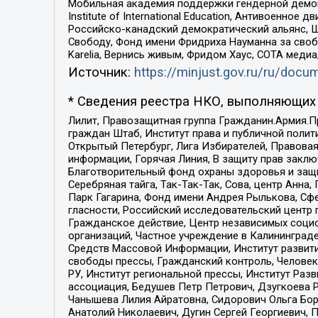
Мобильная академия поддержки гендерной демократи
Institute of International Education, Антивоенн
Российско-канадский демократический альянс, 
Свободу, Фонд имени Фридриха Науманна за свобо
Karelia, Вернись живым, Фридом Хаус, СОТА меди
Источник:
https://minjust.gov.ru/ru/doc
* Сведения реестра НКО, выполняющих 
Лилит, Правозащитная группа Гражданин.Армия.П
граждан Штаб, Институт права и публичной поли
Открытый Петербург, Лига Избирателей, Правова
информации, Горячая Линия, В защиту прав закл
Благотворительный фонд охраны здоровья и защи
Серебряная тайга, Так-Так-Так, Сова, центр Анн
Парк Гагарина, Фонд имени Андрея Рылькова, Сф
гласности, Российский исследовательский центр 
Гражданское действие, Центр независимых соци
организаций, Частное учреждение в Калининград
Средств Массовой Информации, Институт развити
свободы прессы, Гражданский контроль, Человек
РУ, Институт региональной прессы, Институт Ра
ассоциация, Бедушев Петр Петрович, Дзугкоева 
Чанышева Лилия Айратовна, Сидорович Ольга Бори
Анатолий Николаевич, Дугин Сергей Георгиевич, 