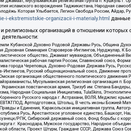
ий джамаат, Мусульманская религиозная группа п. Кушкуль г. 
ртия исламского возрождения Таджикистана, Народная самооб
олодёжь Которая Улыбается, Легион Свобода России, Айдар, Р
ie-i-ekstremistskie-organizacii-i-materialy.html
данные
и религиозных организаций в отношении которых 
 деятельности:
земли Кубанской Духовно Родовой Державы Русь, Община Духо
 Духовная Семинария Староверов-Инглингов, Нурджулар, К Бо
листическое общество, Джамаат мувахидов, Объединенный Вил
иалистическая рабочая партия России, Славянский союз, Форма
ива города Череповца, Духовно-Родовая Держава Русь, Русск
-Инглингов, Русский общенациональный союз, Движение против
 Омская организация общественного политического движения Р
йзрахманисты, Мусульманская религиозная организация п. Бо
краинская повстанческая армия, Тризуб им. Степана Бандеры, Бр
зма, Народная Социальная Инициатива, TulaSkins, Этнополитич
оренного Русского народа г. Астрахани, ВОЛЯ, Меджлис крымс
РЕВТАТПОД, Артподготовка, Штольц, В честь иконы Божией Мате
равды и Единения, Каракольская инициативная группа, Автогра
спублика Русь, Арестантское уголовное единство, Башкорт, Наци
окузнецк/РПК, Сибирский державный союз, Фонд борьбы с кор
округа г. Краснодара, Мужское государство, Народное объедин
ой области, Проект Штурм, Граждане СССР, Держава Союз Сов