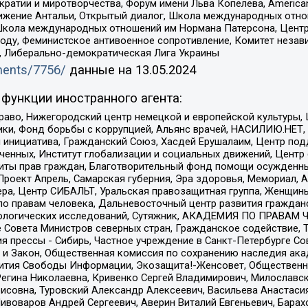
и и миротворчества, Форум имени Льва Копелева, American Counci
ое движение Антальи, Открытый диалог, Школа международных отн
Школа международных отношений им Нормана Патерсона, Центр
ду, Феминистское антивоенное сопротивление, Комитет независ
а, Либерально-демократическая Лига Украины
uments/7756/
данные на
13.05.2024
функции иностранного агента:
раво, Нижегородский центр немецкой и европейской культуры,
тики, Фонд борьбы с коррупцией, Альянс врачей, НАСИЛИЮ.НЕТ,
я инициатива, Гражданский Союз, Хасдей Ерушалаим, Центр по
юченных, Институт глобализации и социальных движений, Цент
ты прав граждан, Благотворительный фонд помощи осужденным
а, Проект Апрель, Самарская губерния, Эра здоровья, Мемориал
ера, Центр СИБАЛЬТ, Уральская правозащитная группа, Женщины
по правам человека, Дальневосточный центр развития гражданс
ологических исследований, Сутяжник, АКАДЕМИЯ ПО ПРАВАМ Ч
е Совета Министров северных стран, Гражданское содействие,
я прессы - Сибирь, Частное учреждение в Санкт-Петербурге С
 и Закон, Общественная комиссия по сохранению наследия ак
звития Свободы Информации, Экозащита!-Женсовет, Общественн
Регина Николаевна, Кривенко Сергей Владимирович, Милославс
совна, Туровский Александр Алексеевич, Васильева Анастасия
Пивоваров Андрей Сергеевич, Аверин Виталий Евгеньевич, Бара