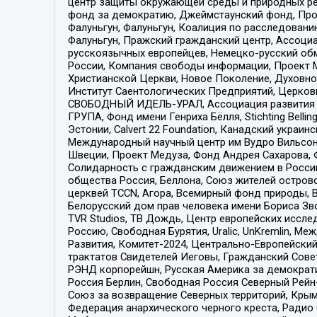
центр защиты окружающей среды и природных ресу
фонд за демократию, Джеймстаунский фонд, Прож
Фалуньгун, Фалуньгун, Коалиция по расследован
Фалуньгун, Пражский гражданский центр, Ассоци
русскоязычных европейцев, Немецко-русский об
России, Компания свободы информации, Проект М
Христианской Церкви, Новое Поколение, Духовн
Институт Саентологических Предприятий, Церков
СВОБОДНЫЙ ИДЕЛЬ-УРАЛ, Ассоциация развития ж
ГРУПА, Фонд имени Генриха Бёлля, Stichting Bellin
Эстонии, Calvert 22 Foundation, Канадский укра
Международный научный центр им Вудро Вильсона
Швеции, Проект Медуза, Фонд Андрея Сахарова, Ф
Солидарность с гражданским движением в России 
общества Россия, Беллона, Союз жителей острово
церквей TCCN, Агора, Всемирный фонд природы, B
Белорусский дом прав человека имени Бориса Зво
TVR Studios, ТВ Дождь, Центр европейских иссл
Россию, Свободная Бурятия, Uralic, UnKremlin, 
Развития, Комитет-2024, Центрально-Европейски
трактатов Свидетелей Иеговы, Гражданский Совет
РЭНД корпорейшн, Русская Америка за демократи
Россия Берлин, Свободная Россия Северный Рейн-В
Союз за возвращение Северных территорий, Крымско
Федерация анархического черного креста, Радио