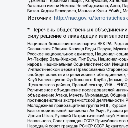
“Джамаат “Красный пахарь”, Колумбайн, Хатлонск
батальон имени Номана Челебиджихана, Азов, Па
Батал-Хаджи Белхороев, Маньяки Культ Убийц, М
Источник:
http://nac.gov.ru/terroristichesk
* Перечень общественных объединений 
силу решение о ликвидации или запрете
Национал-большевистская партия, ВЕК РА, Рада 
Славянская Община Капища Веды Перуна, Мужская
Русское национальное единство, Национал-социа
Ат-Такфир Валь-Хиджра, Пит Буль, Национал-соц
народа, Национальная Социалистическая Инициат
Инглистической церкви Православных Староверов
свободе совести и о религиозных объединениях,
Клуб Болельщиков Футбольного Клуба Динамо, Фа
Щелковского района, Правый сектор, УНА - УНСО, У
Религиозное объединение последователей инглии
объединение Атака, Мечеть Мирмамеда, Община К
противодействии экстремистской деятельности, 
Молодежная правозащитная группа МПГ, Курсом П
Благотворительный пансионат Ак Умут, Русская ре
Иртыш Ultras, Русский Патриотический клуб-Нов
Навального, Совет граждан СССР Прикубанского 
Народный совет граждан РСФСР СССР Архангельск