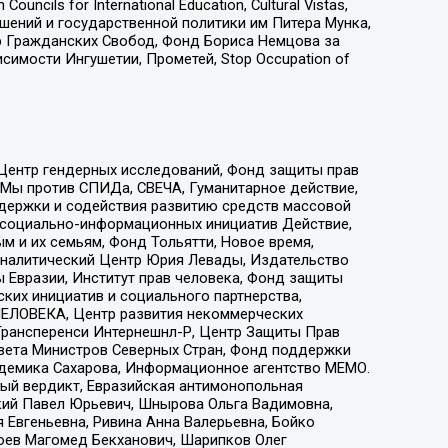
ls for International Education, Cultural Vistas,
ошений и государственной политики им Питера Мунка,
 Гражданских Свобод, Фонд Бориса Немцова за
имости Ингушетии, Прометей, Stop Occupation of
 Центр гендерных исследований, Фонд защиты прав
 Мы против СПИДа, СВЕЧА, Гуманитарное действие,
ддержки и содействия развитию средств массовой
р социально-информационных инициатив Действие,
 и их семьям, Фонд Тольятти, Новое время,
, Аналитический Центр Юрия Левады, Издательство
 Евразии, Институт прав человека, Фонд защиты
ких инициатив и социального партнерства,
ЕЛОВЕКА, Центр развития некоммерческих
 Трансперенси Интернешнл-Р, Центр Защиты Прав
овета Министров Северных Стран, Фонд поддержки
адемика Сахарова, Информационное агентство МЕМО.
ый вердикт, Евразийская антимонопольная
кий Павел Юрьевич, Шнырова Ольга Вадимовна,
 Евгеньевна, Ривина Анна Валерьевна, Бойко
хоев Магомед Бекханович, Шарипков Олег