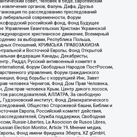
нтический совет, Человек в беде, Европейский
 извлечения органов, Фалунь Дафа, Друзья
рганизация по расследованию преследований
тр либеральной современности, Форум
 Оксфордский российский фонд, Фонд Будущее
е Управление Евангельских Христиан Украинской
еждународное христианское движение, Всемирный
людению за выборами, Республика Польша,
народных Отношений, КРИМСЬКА ПРАВОЗАХИСНА
ы Центральной и Восточной Европы, Фонд Открытой
иональная федерация Канады, Декабристы,
тр , Риддл, Русский антивоенный комитет в
nternational, Форум Свободных Народов ПостРоссии,
дарственного управления, Форум гражданского
рнешнл, Фонд борьбы с коррупцией Инк, Завет
прав человека Чернигов, Фонд Дом Прав Человека,
н, Дом прав человека Крым, Центр дикого лосося,
стов расследователей, АЛЛАТРА, За свободную
д, Гудзоновский институт, Фонд Демократического
сследований, Общество Сторожевой башни, Библии и
сточная Европа, Российский комитет действия,
-расследователей, Служба поддержки, Свободная
 Russie-Libertes, La Asocicion de Rusos Libres,
an Election Monitor, Article 19, Мнение медиа,
Европы, Фонд имени Фридриха Эберта, XZ gGmbH,