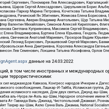
горий Сергеевич, Пономарев Лев Александрович, Каргалицкий 
ньевна, Щаров Сергей Алексадрович, Цирульников Борис Альбер
ислакова-Паркер Марина Петровна, Кочеткова Татьяна Владими
сандровна, Рачинский Ян Збигневич, Жемкова Елена Борисовна,
лана Сергеевна, Аверин Владимир Анатольевич, Щур Татьяна М
фтер Валентин Михайлович, Симонов Алексей Кириллович, Флиг
женова Светлана Куприяновна, Максимов Сергей Владимирович, 
кс Елена Владимировна, Буртина Елена Юрьевна, Гендель Людм
евна, Свечников Анатолий Мариевич, Прохоров Вадим Юрьевич
инский Леонид Борисович, Лукашевский Сергей Маркович, Бахм
Добровольская Анна Дмитриевна, Королева Александра Евгенье
евинсон Лев Семенович, Локшина Татьяна Иосифовна, Орлов Ол
ignAgent.aspx
данные на
24.03.2022
ций, в том числе иностранных и международных ор
ции террористическими:
ил моджахедов Кавказа, Конгресс народов Ичкерии и Дагеста
ламского освобождения, Лашкар-И-Тайба, Исламская группа, Дв
ения исламского наследия, Дом двух святых, Джунд аш-Шам, 
жабха аль-Нусра ли-Ахль аш-Шам, Народное ополчение имени К.
ата Ат-Тавхида Валь-Джихад, Чистопольский Джамаат, Рохнам
ят Тахрир аш-Шам, Ахлю Сунна Валь Джамаа, National Socialism