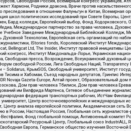
рсов, Свободная Россия, Всемирный конгресс украинцев, Атла
ект Хармони, Родники дракона, Врачи против насильственного
ию преследования в отношении Фалуньгун в Китае, Всемирная о
ация школ политических исследований при Совете Европы, Цен
мен, Бард колледж, Европейский выбор, Фонд Ходорковского,
едиа, Международное партнерство за права человека, Духовно
ое Учебное Заведение Международный Библейский Колледж, М
ь Духовной Технологии, Европейская сеть организаций по наб
урналистики, IStories fonds, Королевский Институт Между
gcat, Bellingcat Ltd, The Insider, Институт правовой инициатив
инский конгресс, Институт Макдональда-Лорье, Украинская нац
, Свободная пресса, Возрождение, Всеукраинский духовный цен
орум свободной России, Лига Свободных Наций, Transparеncy I
– Solidarus, КрымSOS, Свободный университет, Институт госу
в Тисима и Хабомаи, Съезд народных депутатов, Гринпис Инте
DR Novaja Gazeta-Europe, Алтай проект, Образовательный дом 
зскова, Дом прав человека Тбилиси, Дом прав человека Ерева
едований им Вилфрида Мартенса, Сетевое объединение журнали
Международная федерация транспортных рабочих, ИстЧам Финлан
й университет, Центр восточноевропейских и международных и
, Центр анализа европейской политики, Академическая сеть Во
ю в России, Настоящая Россия, Глобальная сеть журналистов
естфалия, Фонд глобальной помощи, Антивоенный комитет России,
татарский Ресурсный Центр, Глобальный союз IndustriALL, Russi
 Свободная Европа, Германское общество изучения Восточной 