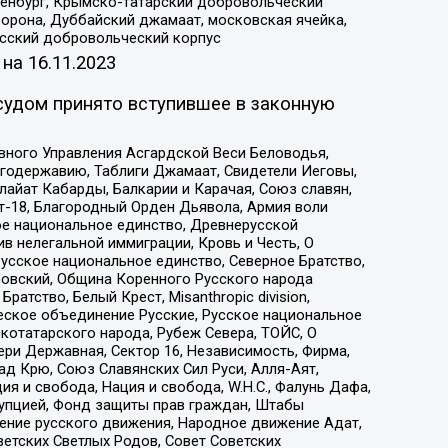
Оренбург, Крымско-татарский добровольческий
орона, Дуббайский джамаат, московская ячейка,
усский добровольческий корпус
 на
16.11.2023
судом принято вступившее в законную
вного Управления Асгардской Веси Беловодья,
годержавию, Таблиги Джамаат, Свидетели Иеговы,
айат Кабарды, Балкарии и Карачая, Союз славян,
т-18, Благородный Орден Дьявола, Армия воли
ое национальное единство, Древнерусской
 нелегальной иммиграции, Кровь и Честь, О
усское национальное единство, Северное Братство,
ровский, Община Коренного Русского народа
атство, Белый Крест, Misanthropic division,
еское объединение Русские, Русское национальное
котатарского народа, Рубеж Севера, ТОЙС, О
ри Державная, Сектор 16, Независимость, Фирма,
д Крю, Союз Славянских Сил Руси, Алля-Аят,
я и свобода, Нация и свобода, W.H.С., Фалунь Дафа,
рупцией, Фонд защиты прав граждан, Штабы
ение русского движения, Народное движение Адат,
етских Светлых Родов, Совет Советских