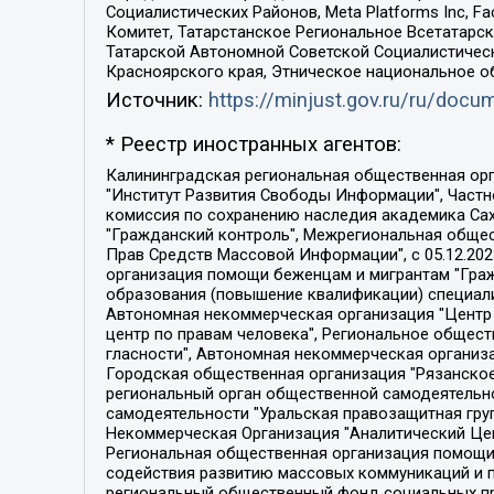
Социалистических Районов, Meta Platforms Inc, 
Комитет, Татарстанское Региональное Всетатар
Татарской Автономной Советской Социалистическ
Красноярского края, Этническое национальное о
Источник:
https://minjust.gov.ru/ru/doc
* Реестр иностранных агентов:
Калининградская региональная общественная организация "Экозащита!-Женсовет", Фонд содействия защите прав и свобод граждан "Общественный вердикт", Фонд "Институт Развития Свободы Информации", Частное учреждение "Информационное агентство МЕМО. РУ", Региональная общественная организация "Общественная комиссия по сохранению наследия академика Сахарова", Фонд поддержки свободы прессы, Санкт-Петербургская общественная правозащитная организация "Гражданский контроль", Межрегиональная общественная организация "Информационно-просветительский центр "Мемориал", Региональный Фонд "Центр Защиты Прав Средств Массовой Информации", с 05.12.2023 Фонд "Центр Защиты Прав Средств массовой информации", Региональная общественная благотворительная организация помощи беженцам и мигрантам "Гражданское содействие", Негосударственное образовательное учреждение дополнительного профессионального образования (повышение квалификации) специалистов "АКАДЕМИЯ ПО ПРАВАМ ЧЕЛОВЕКА", Свердловская региональная общественная организация "Сутяжник", Автономная некоммерческая организация "Центр независимых социологических исследований", Союз общественных объединений "Российский исследовательский центр по правам человека", Региональное общественное учреждение научно-информационный центр "МЕМОРИАЛ", Некоммерческая организация "Фонд защиты гласности", Автономная некоммерческая организация "Институт прав человека", Городская общественная организация "Екатеринбургское общество "МЕМОРИАЛ", Городская общественная организация "Рязанское историко-просветительское и правозащитное общество "Мемориал" (Рязанский Мемориал), Челябинский региональный орган общественной самодеятельности – женское общественное объединение "Женщины Евразии", Челябинский региональный орган общественной самодеятельности "Уральская правозащитная группа", Фонд содействия защите здоровья и социальной справедливости имени Андрея Рылькова, Автономная Некоммерческая Организация "Аналитический Центр Юрия Левады", Автономная некоммерческая организация социальной поддержки населения "Проект Апрель", Региональная общественная организация помощи женщинам и детям, находящимся в кризисной ситуации "Информационно-методический центр "Анна", Фонд содействия развитию массовых коммуникаций и правовому просвещению "Так-так-Так", Фонд содействия устойчивому развитию "Серебряная тайга", Свердловский региональный общественный фонд социальных проектов "Новое время", "Idel.Реалии", Кавказ.Реалии, Крым.Реалии, Телеканал Настоящее Время, Татаро-башкирская служба Радио Свобода (Azatliq Radiosi), Радио Свободная Европа/Радио Свобода (PCE/PC), "Сибирь.Реалии", "Фактограф", Благотворительный фонд помощи осужденным и их семьям, Автономная некоммерческая организация "Институт глобализации и социальных движений", Фонд "В защиту прав заключенных", Частное учреждение "Центр поддержки и содействия развитию средств массовой информации", Пензенский региональный общественный благотворительный фонд "Гражданский союз", "Север.Реалии", Некоммерческая организация Фонд "Правовая инициатива", 