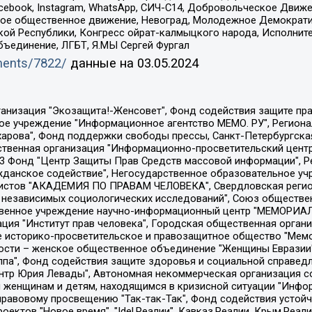
Facebook, Instagram, WhatsApp, СИЧ-С14, Добровольческое Движ
ское общественное движение, Невоград, Молодежное Демократ
ой Республики, Конгресс ойрат-калмыцкого народа, Исполнит
бъединение, ЛГБТ, Я.МЫ Сергей Фургал
uments/7822/
данные на
03.05.2024
Общество с ограниченной ответственностью "Радио Свободная Европа/Радио Свобода", Чешское информационное агентство "MEDIUM-ORIENT", Красноярская региональная общественная организация "Мы против СПИДа", Камалягин Денис Николаевич, Маркелов Сергей Евгеньевич, Пономарев Лев Александрович, Савицкая Людмила Алексеевна, Автономная некоммерческая организация "Центр по работе с проблемой насилия "НАСИЛИЮ.НЕТ", Межрегиональный профессиональный союз работников здравоохранения "Альянс врачей", Юридическое лицо, зарегистрированное в Латвийской Республике, SIA "Medusa Project" (регистрационный номер 40103797863, дата регистрации 10.06.2014), Некоммерческая организация "Фонд по борьбе с коррупцией", Автономная некоммерческая организация "Институт права и публичной политики", Баданин Роман Сергеевич, Гликин Максим Александрович, Железнова Мария Михайловна, Лукьянова Юлия Сергеевна, Маетная Елизавета Витальевна, Маняхин Петр Борисович, Чуракова Ольга Владимировна, Ярош Юлия Петровна, Юридическое лицо "The Insider SIA", зарегистрированное в Риге, Латвийская Республика (дата регистрации 26.06.2015), являющееся администратором доменного имени интернет-издания "The Insider SIA", https://theins.ru, Постернак Алексей Евгеньевич, Рубин Михаил Аркадьевич, Анин Роман Александрович, Юридическое лицо Istories fonds, зарегистрированное в Латвийской Республике (регистрационный номер 50008295751, дата регистрации 24.02.2020), Великовский Дмитрий Александрович, Долинина Ирина Николаевна, Мароховская Алеся Алексеевна, Шлейнов Роман Юрьевич, Шмагун Олеся Валентиновна, Общество с ограниченной ответственностью "Альтаир 2021", Общество с ограниченной ответственностью "Вега 2021", Общество с ограниченной ответственностью "Главный редактор 2021", Общество с ограниченной ответственностью "Ромашки монолит", Важенков Артем Валерьевич, Ивановская областная общественная организация "Центр гендерных исследований", Гурман Юрий Альбертович, Медиапроект "ОВД-Инфо", Егоров Владимир Владимирович, Жилинский Владимир Александрович, Общество с ограниченной ответственностью "ЗП", Иванова София Юрьевна, Карезина Инна Павловна, Кильтау Екатерина Викторовна, Петров Алексей Викторович, Пискунов Сергей Евгеньевич, Смирнов Сергей Сергеевич, Тихонов Михаил Сергеевич, Общество с ограниченной ответственностью "ЖУРНАЛИСТ-ИНОСТРАННЫЙ АГЕНТ", Арапова Галина Юрьевна, Вольтская Татьяна Анатольевна, Американская компания "Mason G.E.S. Anonymous Foundation" (США), являющаяся владельцем интернет-издания https://mnews.world/, Компания "Stichting Bellingcat", зарегистрированная в Нидерландах (дата регистрации 11.07.2018), Захаров Андрей Вячеславович, Клепиковская Екатерина Дмитриевна, Общество с ограниченной ответственностью "МЕМО", Перл Роман Александрович, Симонов Евгений Алексеевич, Соловьева Елена Анатольевна, Сотников Даниил Владимирович, Сурначева Елизавета Дмитриевна, Автономная некоммерческая организация по защите прав человека и информированию населения "Якутия – Наше Мнение", Общество с ограниченной ответственностью "Москоу диджитал медиа", с 26.01.2023 Общество с ограниченной ответственностью "Чайка Белые сады", Ветошкина Валерия Валерьевна, Заговора Максим Александрович, Межрегиональное общественное движение "Российская ЛГБТ - сеть", Оленичев Максим Владимирович, Павлов Иван Юрьевич, Скворцова Елена Сергеевна, Общество с ограниченной ответственностью "Как бы инагент", Кочетков Игорь Викторович, Общество с ограниченной ответственностью "Честные выборы", Еланчик Олег Александрович, Общество с ограниченной ответственностью "Нобелевский призыв", Гималова Регина Эмилевна, Григорьев Андрей Валерьевич, Григорьева Алина Александровна, Ассоциация по содействию защите прав призывников, альтернативнослужащих и военнослужащих "Правозащитная группа "Гражданин.Армия.Право", Хисамова Регина Фаритовна, Автономная некоммерческая организация по реализа