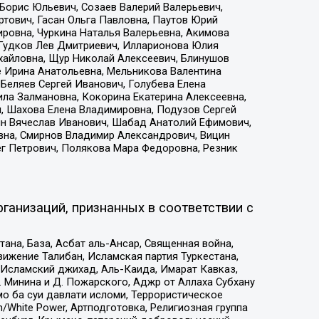
Борис Юльевич, Созаев Валерий Валерьевич,
тович, Гасан Ольга Павловна, Паутов Юрий
ровна, Чуркина Наталья Валерьевна, Акимова
 Гудков Лев Дмитриевич, Илларионова Юлия
ихайловна, Щур Николай Алексеевич, Блинушов
е Ирина Анатольевна, Мельникова Валентина
Беляев Сергей Иванович, Голубева Елена
ила Залмановна, Кокорина Екатерина Алексеевна,
, Шахова Елена Владимировна, Подузов Сергей
ин Вячеслав Иванович, Шабад Анатолий Ефимович,
вна, Смирнов Владимир Александрович, Вицин
ег Петрович, Полякова Мара Федоровна, Резник
ганизаций, признанных в соответствии с
на, База, Асбат аль-Ансар, Священная война,
ижение Талибан, Исламская партия Туркестана,
Исламский джихад, Аль-Каида, Имарат Кавказ,
 Минина и Д. Пожарского, Аджр от Аллаха Субхану
о ба суи давлати исломи, Террористическое
/White Power, Артподготовка, Религиозная группа