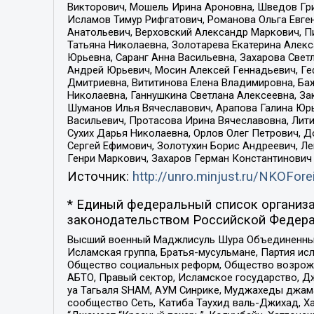
Викторович, Мошель Ирина Ароновна, Шведов Гри
Исламов Тимур Рифгатович, Романова Ольга Евге
Анатольевич, Верховский Александр Маркович, П
Татьяна Николаевна, Золотарева Екатерина Алек
Юрьевна, Саранг Анна Васильевна, Захарова Свет
Андрей Юрьевич, Мосин Алексей Геннадьевич, Ге
Дмитриевна, Вититинова Елена Владимировна, Ба
Николаевна, Ганнушкина Светлана Алексеевна, За
Шуманов Илья Вячеславович, Арапова Галина Юрь
Васильевич, Протасова Ирина Вячеславовна, Лит
Сухих Дарья Николаевна, Орлов Олег Петрович, 
Сергей Ефимович, Золотухин Борис Андреевич, Л
Генри Маркович, Захаров Герман Константинович
Источник:
http://unro.minjust.ru/NKOFore
* Единый федеральный список организа
законодательством Российской Федера
Высший военный Маджлисуль Шура Объединенных с
Исламская группа, Братья-мусульмане, Партия ис
Общество социальных реформ, Общество возрожд
АБТО, Правый сектор, Исламское государство, Д
уа Тагьаля SHAM, АУМ Синрике, Муджахеды джама
сообщество Сеть, Катиба Таухид валь-Джихад, Хай