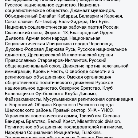
Русское национальное единство, Национал-
социалистическое общество, Джамаат мувахидов,
Объединенный Вилайат Кабарды, Балкарии и Карачая,
Союз славян, Ат-Такфир Валь-Хиджра, Пит Буль,
Национал-социалистическая рабочая партия России,
Славянский союз, Формат-18, Благородный Орден
Дьявола, Армия воли народа, Национальная
Социалистическая Инициатива города Череповца,
Духовно-Родовая Держава Русь, Русское национальное
единство, Древнерусской Инглистической церкви
Православных Староверов-Инглингов, Русский
общенациональный союз, Движение против нелегальной
иммиграции, Кровь и Честь, О свободе совести и о
религиозных объединениях, Омская организация
общественного политического движения Русское
национальное единство, Северное Братство, Клуб
Болельщиков Футбольного Клуба Динамо,
Файзрахманисты, Мусульманская религиозная организация
п. Боровский, Община Коренного Русского народа
Щелковского района, Правый сектор, УНА - УНСО,
Украинская повстанческая армия, Тризуб им. Степана
Бандеры, Братство, Белый Крест, Misanthropic division,
Религиозное объединение последователей инглиизма,
Народная Социальная Инициатива, TulaSkins,
Этнополитическое объединение Русские, Русское