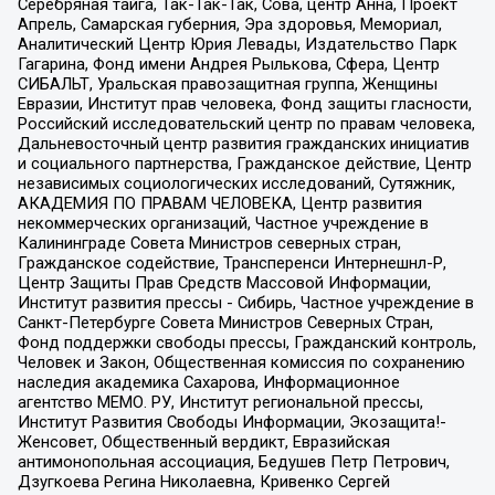
Серебряная тайга, Так-Так-Так, Сова, центр Анна, Проект
Апрель, Самарская губерния, Эра здоровья, Мемориал,
Аналитический Центр Юрия Левады, Издательство Парк
Гагарина, Фонд имени Андрея Рылькова, Сфера, Центр
СИБАЛЬТ, Уральская правозащитная группа, Женщины
Евразии, Институт прав человека, Фонд защиты гласности,
Российский исследовательский центр по правам человека,
Дальневосточный центр развития гражданских инициатив
и социального партнерства, Гражданское действие, Центр
независимых социологических исследований, Сутяжник,
АКАДЕМИЯ ПО ПРАВАМ ЧЕЛОВЕКА, Центр развития
некоммерческих организаций, Частное учреждение в
Калининграде Совета Министров северных стран,
Гражданское содействие, Трансперенси Интернешнл-Р,
Центр Защиты Прав Средств Массовой Информации,
Институт развития прессы - Сибирь, Частное учреждение в
Санкт-Петербурге Совета Министров Северных Стран,
Фонд поддержки свободы прессы, Гражданский контроль,
Человек и Закон, Общественная комиссия по сохранению
наследия академика Сахарова, Информационное
агентство МЕМО. РУ, Институт региональной прессы,
Институт Развития Свободы Информации, Экозащита!-
Женсовет, Общественный вердикт, Евразийская
антимонопольная ассоциация, Бедушев Петр Петрович,
Дзугкоева Регина Николаевна, Кривенко Сергей