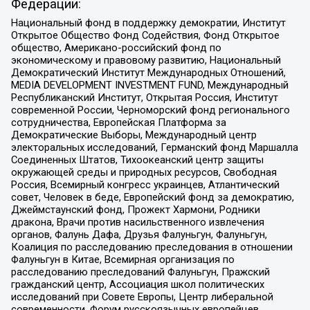
Федерации:
Национальный фонд в поддержку демократии, Институт
Открытое Общество Фонд Содействия, Фонд Открытое
общество, Американо-российский фонд по
экономическому и правовому развитию, Национальный
Демократический Институт Международных Отношений,
MEDIA DEVELOPMENT INVESTMENT FUND, Международный
Республиканский Институт, Открытая Россия, Институт
современной России, Черноморский фонд регионального
сотрудничества, Европейская Платформа за
Демократические Выборы, Международный центр
электоральных исследований, Германский фонд Маршалла
Соединенных Штатов, Тихоокеанский центр защиты
окружающей среды и природных ресурсов, Свободная
Россия, Всемирный конгресс украинцев, Атлантический
совет, Человек в беде, Европейский фонд за демократию,
Джеймстаунский фонд, Прожект Хармони, Родники
дракона, Врачи против насильственного извлечения
органов, Фалунь Дафа, Друзья Фалуньгун, Фалуньгун,
Коалиция по расследованию преследования в отношении
Фалуньгун в Китае, Всемирная организация по
расследованию преследований Фалуньгун, Пражский
гражданский центр, Ассоциация школ политических
исследований при Совете Европы, Центр либеральной
современности, Форум русскоязычных европейцев,