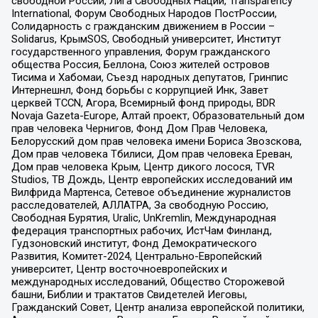
свободной России, Лига Свободных Наций, Transparеncy
International, Форум Свободных Народов ПостРоссии,
Солидарность с гражданским движением в России –
Solidarus, КрымSOS, Свободный университет, Институт
государственного управления, Форум гражданского
общества Россия, Беллона, Союз жителей островов
Тисима и Хабомаи, Съезд народных депутатов, Гринпис
Интернешнл, Фонд борьбы с коррупцией Инк, Завет
церквей TCCN, Агора, Всемирный фонд природы, BDR
Novaja Gazeta-Europe, Алтай проект, Образовательный дом
прав человека Чернигов, Фонд Дом Прав Человека,
Белорусский дом прав человека имени Бориса Звозскова,
Дом прав человека Тбилиси, Дом прав человека Ереван,
Дом прав человека Крым, Центр дикого лосося, TVR
Studios, ТВ Дождь, Центр европейских исследований им
Вилфрида Мартенса, Сетевое объединение журналистов
расследователей, АЛЛАТРА, За свободную Россию,
Свободная Бурятия, Uralic, UnKremlin, Международная
федерация транспортных рабочих, ИстЧам Финланд,
Гудзоновский институт, Фонд Демократического
Развития, Комитет-2024, Центрально-Европейский
университет, Центр восточноевропейских и
международных исследований, Общество Сторожевой
башни, Библии и трактатов Свидетелей Иеговы,
Гражданский Совет, Центр анализа европейской политики,