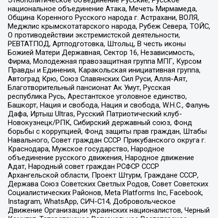
национальное объединение Атака, Мечеть Мирмамеда,
Община Коренного Русского народа г. Астрахани, ВОЛЯ,
Меджлис крымскотатарского народа, Рубеж Севера, ТОЙС,
О противодействии экстремистской деятельности,
РЕВТАТПОД, Артподготовка, Штольц, В честь иконы
Божией Матери Державная, Сектор 16, Независимость,
Фирма, Молодежная правозащитная группа МПГ, Курсом
Правды и Единения, Каракольская инициативная группа,
Автоград Крю, Союз Славянских Сил Руси, Алля-Аят,
Благотворительный пансионат Ак Умут, Русская
республика Русь, Арестантское уголовное единство,
Башкорт, Нация и свобода, Нация и свобода, W.H.С., Фалунь
Дафа, Иртыш Ultras, Русский Патриотический клуб-
Новокузнецк/РПК, Сибирский державный союз, Фонд
борьбы с коррупцией, Фонд защиты прав граждан, Штабы
Навального, Совет граждан СССР Прикубанского округа г.
Краснодара, Мужское государство, Народное
объединение русского движения, Народное движение
Адат, Народный совет граждан РСФСР СССР
Архангельской области, Проект Штурм, Граждане СССР,
Держава Союз Советских Светлых Родов, Совет Советских
Социалистических Районов, Meta Platforms Inc, Facebook,
Instagram, WhatsApp, СИЧ-С14, Добровольческое
Движение Организации украинских националистов, Черный