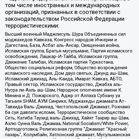
том числе иностранных и международных
организаций, признанных в соответствии с
законодательством Российской Федерации
террористическими:
Высший военный Маджлисуль Шура Объединенных сил
моджахедов Кавказа, Конгресс народов Ичкерии и
Дагестана, База, Асбат аль-Ансар, Священная война,
Исламская группа, Братья-мусульмане, Партия исламского
освобождения, Лашкар-И-Тайба, Исламская группа,
Движение Талибан, Исламская партия Туркестана,
Общество социальных реформ, Общество возрождения
исламского наследия, Дом двух святых, Джунд аш-Шам,
Исламский джихад, Аль-Каида, Имарат Кавказ, АБТО,
Правый сектор, Исламское государство, Джабха аль-
Нусра ли-Ахль аш-Шам, Народное ополчение имени К.
Минина и Д. Пожарского, Аджр от Аллаха Субхану уа
Тагьаля SHAM, АУМ Синрике, Муджахеды джамаата Ат-
Тавхида Валь-Джихад, Чистопольский Джамаат, Рохнамо
ба суи давлати исломи, Террористическое сообщество
Сеть, Катиба Таухид валь-Джихад, Хайят Тахрир аш-Шам,
Ахлю Сунна Валь Джамаа, National Socialism/White Power,
Артподготовка, Религиозная группа “Джамаат “Красный
пахарь”, Колумбайн, Хатлонский джамаат, Мусульманская