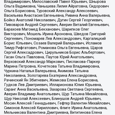
Владимирович, Милославский Павел Юрьевич, Шнырова
Ольга Вадимовна, Чанышева Лилия Айратовна, Сидорович
Ольга Борисовна, Туровский Александр Алексеевич,
Васильева Анастасия Евгеньевна, Ривина Анна Валерьевна,
Бойко Анатолий Николаевич, Дугин Сергей Георгиевич,
Пивоваров Андрей Сергеевич, Аверин Виталий Евгеньевич,
Барахоев Магомед Бекханович, Шарипков Олег
Викторович, Мошель Ирина Ароновна, Шведов Григорий
Сергеевич, Пономарев Лев Александрович, Каргалицкий
Борис Юльевич, Созаев Валерий Валерьевич, Исламов
Тимур Рифгатович, Романова Ольга Евгеньевна, Щаров
Сергей Алексадрович, Цирульников Борис Альбертович,
Гасан Ольга Павловна, Паутов Юрий Анатольевич,
Верховский Александр Маркович, Пислакова-Паркер
Марина Петровна, Кочеткова Татьяна Владимировна,
Чуркина Наталья Валерьевна, Акимова Татьяна
Николаевна, Золотарева Екатерина Александровна,
Рачинский Ян Збигневич, Жемкова Елена Борисовна,
Гудков Лев Дмитриевич, Илларионова Юлия Юрьевна,
Саранг Анна Васильевна, Захарова Светлана Сергеевна,
Аверин Владимир Анатольевич, Щур Татьяна Михайловна,
Щур Николай Алексеевич, Блинушов Андрей Юрьевич,
Мосин Алексей Геннадьевич, Гефтер Валентин Михайлович,
Симонов Алексей Кириллович, Флиге Ирина Анатольевна,
Мельникова Валентина Дмитриевна, Вититинова Елена