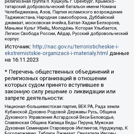
религиозная группа п. Кушкуль г. Оренбург, Крымско-
татарский добровольческий батальон имени Номана
Челебиджихана, Азов, Партия исламского возрождения
Таджикистана, Народная самооборона, Дуббайский
джамаат, московская ячейка, Батал-Хаджи Белхороев,
Маньяки Культ Убийц, Молодёжь Которая Улыбается,
Легион Свобода России, Айдар, Русский добровольческий
корпус
Источник:
http://nac.gov.ru/terroristicheskie-i-
ekstremistskie-organizacii-i-materialy.html
данные
на
16.11.2023
* Перечень общественных объединений и
религиозных организаций в отношении
которых судом принято вступившее в
законную силу решение о ликвидации или
запрете деятельности:
Национал-большевистская партия, ВЕК РА, Рада земли
Кубанской Духовно Родовой Державы Русь, Община
Духовного Управления Асгардской Веси Беловодья,
Славянская Община Капища Веды Перуна, Мужская
Духовная Семинария Староверов-Инглингов, Нурджулар, К
Богодержавию, Таблиги Джамаат, Свидетели Иеговы,