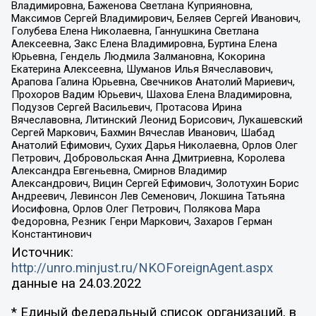
Владимировна, Баженова Светлана Куприяновна,
Максимов Сергей Владимирович, Беляев Сергей Иванович,
Голубева Елена Николаевна, Ганнушкина Светлана
Алексеевна, Закс Елена Владимировна, Буртина Елена
Юрьевна, Гендель Людмила Залмановна, Кокорина
Екатерина Алексеевна, Шуманов Илья Вячеславович,
Арапова Галина Юрьевна, Свечников Анатолий Мариевич,
Прохоров Вадим Юрьевич, Шахова Елена Владимировна,
Подузов Сергей Васильевич, Протасова Ирина
Вячеславовна, Литинский Леонид Борисович, Лукашевский
Сергей Маркович, Бахмин Вячеслав Иванович, Шабад
Анатолий Ефимович, Сухих Дарья Николаевна, Орлов Олег
Петрович, Добровольская Анна Дмитриевна, Королева
Александра Евгеньевна, Смирнов Владимир
Александрович, Вицин Сергей Ефимович, Золотухин Борис
Андреевич, Левинсон Лев Семенович, Локшина Татьяна
Иосифовна, Орлов Олег Петрович, Полякова Мара
Федоровна, Резник Генри Маркович, Захаров Герман
Константинович
Источник:
http://unro.minjust.ru/NKOForeignAgent.aspx
данные на
24.03.2022
* Единый федеральный список организаций, в