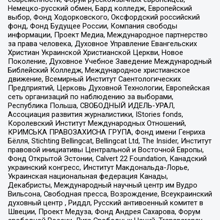
Немецко-русский обмен, Бард колледж, Европейский
выбор, Фонд Ходорковского, Оксфордский российский
фонд, Фонд Будущее России, Компания свободы
информации, Проект Медиа, Международное партнерство
за права человека, Духовное Управление Евангельских
Христиан Украинской Христианской Церкви, Новое
Поколение, Духовное Учебное Заведение Международный
Библейский Колледж, Международное христианское
движение, Всемирный Институт Саентологических
Предприятий, Церковь Духовной Технологии, Европейская
сеть организаций по наблюдению за выборами,
Республика Польша, СВОБОДНЫЙ ИДЕЛЬ-УРАЛ,
Ассоциация развития журналистики, IStories fonds,
Королевский Институт Международных Отношений,
КРИМСЬКА ПРАВОЗАХИСНА ГРУПА, Фонд имени Генриха
Бёлля, Stichting Bellingcat, Bellingcat Ltd, The Insider, Институт
правовой инициативы Центральной и Восточной Европы,
Фонд Открытой Эстонии, Calvert 22 Foundation, Канадский
украинский конгресс, Институт Макдональда-Лорье,
Украинская национальная федерация Канады,
Декабристы, Международный научный центр им Вудро
Вильсона, Свободная пресса, Возрождение, Всеукраинский
духовный центр , Риддл, Русский антивоенный комитет в
Швеции, Проект Медуза, Фонд Андрея Сахарова, Форум