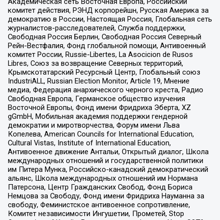
Академическая сеть Восточная Европа, Российский
комитет действия, РЭНД корпорейшн, Русская Америка за
демократию в России, Настоящая Россия, Глобальная сеть
журналистов-расследователей, Служба поддержки,
Свободная Россия Берлин, Свободная Россия Северный
Рейн-Вестфалия, Фонд глобальной помощи, Антивоенный
комитет России, Russie-Libertes, La Asocicion de Rusos
Libres, Союз за возвращение Северных территорий,
Крымскотатарский Ресурсный Центр, Глобальный союз
IndustriALL, Russian Election Monitor, Article 19, Мнение
медиа, Федерация анархического черного креста, Радио
Свободная Европа, Германское общество изучения
Восточной Европы, Фонд имени Фридриха Эберта, XZ
gGmbH, Мобильная академия поддержки гендерной
демократии и миротворчества, Форум имени Льва
Копелева, American Councils for International Education,
Cultural Vistas, Institute of International Education,
Антивоенное движение Антальи, Открытый диалог, Школа
международных отношений и государственной политики
им Питера Мунка, Российско-канадский демократический
альянс, Школа международных отношений им Нормана
Патерсона, Центр Гражданских Свобод, Фонд Бориса
Немцова за Свободу, Фонд имени Фридриха Науманна за
свободу, Феминистское антивоенное сопротивление,
Комитет независимости Ингушетии, Прометей, Stop