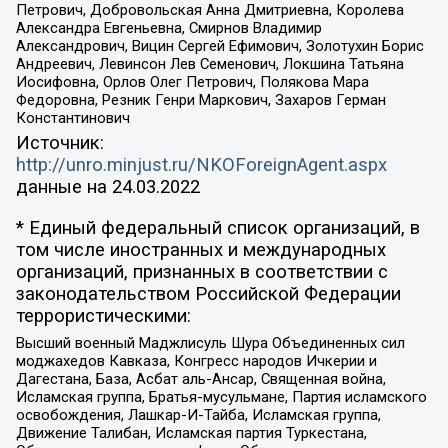
Петрович, Добровольская Анна Дмитриевна, Королева
Александра Евгеньевна, Смирнов Владимир
Александрович, Вицин Сергей Ефимович, Золотухин Борис
Андреевич, Левинсон Лев Семенович, Локшина Татьяна
Иосифовна, Орлов Олег Петрович, Полякова Мара
Федоровна, Резник Генри Маркович, Захаров Герман
Константинович
Источник:
http://unro.minjust.ru/NKOForeignAgent.aspx
данные на
24.03.2022
* Единый федеральный список организаций, в
том числе иностранных и международных
организаций, признанных в соответствии с
законодательством Российской Федерации
террористическими:
Высший военный Маджлисуль Шура Объединенных сил
моджахедов Кавказа, Конгресс народов Ичкерии и
Дагестана, База, Асбат аль-Ансар, Священная война,
Исламская группа, Братья-мусульмане, Партия исламского
освобождения, Лашкар-И-Тайба, Исламская группа,
Движение Талибан, Исламская партия Туркестана,