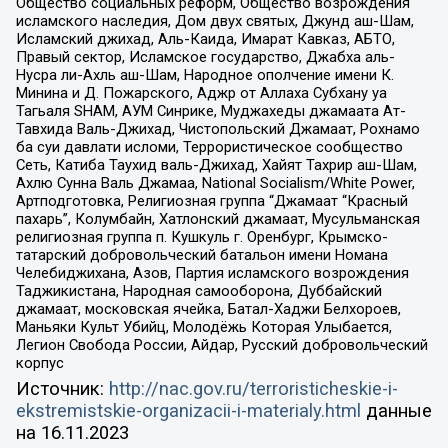
Общество социальных реформ, Общество возрождения
исламского наследия, Дом двух святых, Джунд аш-Шам,
Исламский джихад, Аль-Каида, Имарат Кавказ, АБТО,
Правый сектор, Исламское государство, Джабха аль-
Нусра ли-Ахль аш-Шам, Народное ополчение имени К.
Минина и Д. Пожарского, Аджр от Аллаха Субхану уа
Тагьаля SHAM, АУМ Синрике, Муджахеды джамаата Ат-
Тавхида Валь-Джихад, Чистопольский Джамаат, Рохнамо
ба суи давлати исломи, Террористическое сообщество
Сеть, Катиба Таухид валь-Джихад, Хайят Тахрир аш-Шам,
Ахлю Сунна Валь Джамаа, National Socialism/White Power,
Артподготовка, Религиозная группа “Джамаат “Красный
пахарь”, Колумбайн, Хатлонский джамаат, Мусульманская
религиозная группа п. Кушкуль г. Оренбург, Крымско-
татарский добровольческий батальон имени Номана
Челебиджихана, Азов, Партия исламского возрождения
Таджикистана, Народная самооборона, Дуббайский
джамаат, московская ячейка, Батал-Хаджи Белхороев,
Маньяки Культ Убийц, Молодёжь Которая Улыбается,
Легион Свобода России, Айдар, Русский добровольческий
корпус
Источник:
http://nac.gov.ru/terroristicheskie-i-
ekstremistskie-organizacii-i-materialy.html
данные
на
16.11.2023