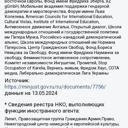
Восточной Европы, Фонд имени Фридриха Эберта, XZ
gGmbH, Мобильная академия поддержки гендерной
демократии и миротворчества, Форум имени Льва
Копелева, American Councils for International Education,
Cultural Vistas, Institute of International Education,
Антивоенное движение Антальи, Открытый диалог, Школа
международных отношений и государственной политики
им Питера Мунка, Российско-канадский демократический
альянс, Школа международных отношений им Нормана
Патерсона, Центр Гражданских Свобод, Фонд Бориса
Немцова за Свободу, Фонд имени Фридриха Науманна за
свободу, Феминистское антивоенное сопротивление,
Комитет независимости Ингушетии, Прометей, Stop
Occupation of Karelia, Вернись живым, Фридом Хаус, СОТА
медиа, Либерально-демократическая Лига Украины
Источник:
https://minjust.gov.ru/ru/documents/7756/
данные на
13.05.2024
* Сведения реестра НКО, выполняющих
функции иностранного агента:
Лилит, Правозащитная группа Гражданин.Армия.Право,
Нижегородский центр немецкой и европейской культуры,