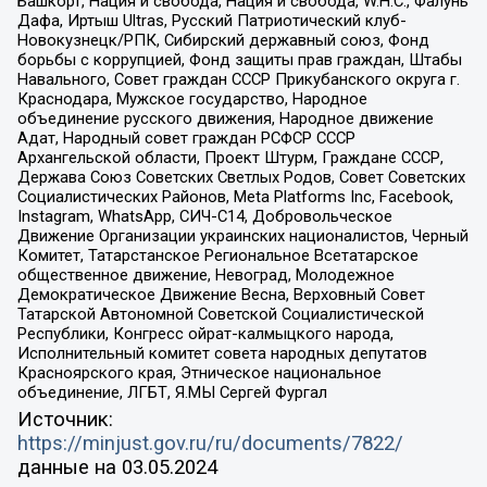
Башкорт, Нация и свобода, Нация и свобода, W.H.С., Фалунь
Дафа, Иртыш Ultras, Русский Патриотический клуб-
Новокузнецк/РПК, Сибирский державный союз, Фонд
борьбы с коррупцией, Фонд защиты прав граждан, Штабы
Навального, Совет граждан СССР Прикубанского округа г.
Краснодара, Мужское государство, Народное
объединение русского движения, Народное движение
Адат, Народный совет граждан РСФСР СССР
Архангельской области, Проект Штурм, Граждане СССР,
Держава Союз Советских Светлых Родов, Совет Советских
Социалистических Районов, Meta Platforms Inc, Facebook,
Instagram, WhatsApp, СИЧ-С14, Добровольческое
Движение Организации украинских националистов, Черный
Комитет, Татарстанское Региональное Всетатарское
общественное движение, Невоград, Молодежное
Демократическое Движение Весна, Верховный Совет
Татарской Автономной Советской Социалистической
Республики, Конгресс ойрат-калмыцкого народа,
Исполнительный комитет совета народных депутатов
Красноярского края, Этническое национальное
объединение, ЛГБТ, Я.МЫ Сергей Фургал
Источник:
https://minjust.gov.ru/ru/documents/7822/
данные на
03.05.2024