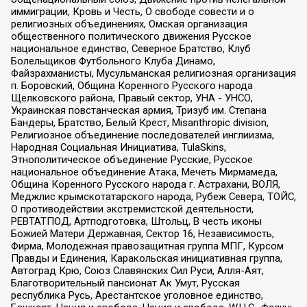
иммиграции, Кровь и Честь, О свободе совести и о
религиозных объединениях, Омская организация
общественного политического движения Русское
национальное единство, Северное Братство, Клуб
Болельщиков Футбольного Клуба Динамо,
Файзрахманисты, Мусульманская религиозная организация
п. Боровский, Община Коренного Русского народа
Щелковского района, Правый сектор, УНА - УНСО,
Украинская повстанческая армия, Тризуб им. Степана
Бандеры, Братство, Белый Крест, Misanthropic division,
Религиозное объединение последователей инглиизма,
Народная Социальная Инициатива, TulaSkins,
Этнополитическое объединение Русские, Русское
национальное объединение Атака, Мечеть Мирмамеда,
Община Коренного Русского народа г. Астрахани, ВОЛЯ,
Меджлис крымскотатарского народа, Рубеж Севера, ТОЙС,
О противодействии экстремистской деятельности,
РЕВТАТПОД, Артподготовка, Штольц, В честь иконы
Божией Матери Державная, Сектор 16, Независимость,
Фирма, Молодежная правозащитная группа МПГ, Курсом
Правды и Единения, Каракольская инициативная группа,
Автоград Крю, Союз Славянских Сил Руси, Алля-Аят,
Благотворительный пансионат Ак Умут, Русская
республика Русь, Арестантское уголовное единство,