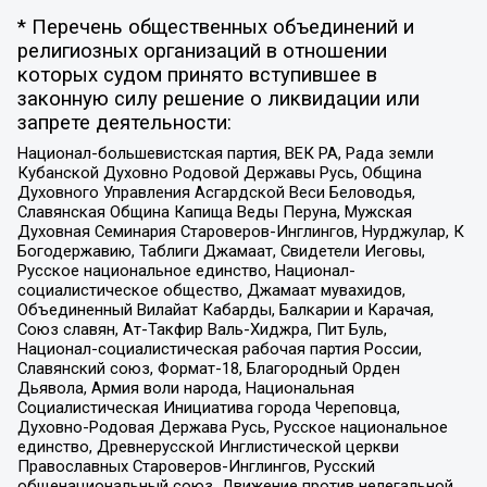
* Перечень общественных объединений и
религиозных организаций в отношении
которых судом принято вступившее в
законную силу решение о ликвидации или
запрете деятельности:
Национал-большевистская партия, ВЕК РА, Рада земли
Кубанской Духовно Родовой Державы Русь, Община
Духовного Управления Асгардской Веси Беловодья,
Славянская Община Капища Веды Перуна, Мужская
Духовная Семинария Староверов-Инглингов, Нурджулар, К
Богодержавию, Таблиги Джамаат, Свидетели Иеговы,
Русское национальное единство, Национал-
социалистическое общество, Джамаат мувахидов,
Объединенный Вилайат Кабарды, Балкарии и Карачая,
Союз славян, Ат-Такфир Валь-Хиджра, Пит Буль,
Национал-социалистическая рабочая партия России,
Славянский союз, Формат-18, Благородный Орден
Дьявола, Армия воли народа, Национальная
Социалистическая Инициатива города Череповца,
Духовно-Родовая Держава Русь, Русское национальное
единство, Древнерусской Инглистической церкви
Православных Староверов-Инглингов, Русский
общенациональный союз, Движение против нелегальной