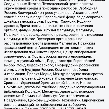
Соединенных Штатов, Тихоокеанский центр защиты
окружающей среды и природных ресурсов, Свободная
Россия, Всемирный конгресс украинцев, Атлантический
совет, Человек в беде, Европейский фонд за демократию,
Джеймстаунский фонд, Прожект Хармони, Родники
дракона, Врачи против насильственного извлечения
органов, Фалунь Дафа, Друзья Фалуньгун, Фалуньгун,
Коалиция по расследованию преследования в отношении
Фалуньгун в Китае, Всемирная организация по
расследованию преследований Фалуньгун, Пражский
гражданский центр, Ассоциация школ политических
исследований при Совете Европы, Центр либеральной
современности, Форум русскоязычных европейцев,
Немецко-русский обмен, Бард колледж, Европейский
выбор, Фонд Ходорковского, Оксфордский российский
фонд, Фонд Будущее России, Компания свободы
информации, Проект Медиа, Международное партнерство
за права человека, Духовное Управление Евангельских
Христиан Украинской Христианской Церкви, Новое
Поколение, Духовное Учебное Заведение Международный
Библейский Колледж, Международное христианское
движение, Всемирный Институт Саентологических
Предприятий, Церковь Духовной Технологии, Европейская
сеть организаций по наблюдению за выборами,