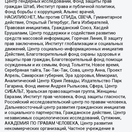
Центр гендерных исследований, Фонд защиты прав
граждан Штаб, Институт права и публичной политики,
Фонд борьбы с коррупцией, Альянс врачей,
НАСИЛИЮ.НЕТ, Мы против СПИДа, СВЕЧА, Гуманитарное
действие, Открытый Петербург, Лига Избирателей,
Правовая инициатива, Гражданский Союз, Хасдей
Ерушалаим, Центр поддержки и содействия развитию
средств массовой информации, Горячая Линия, В защиту
прав заключенных, Институт глобализации и социальных
движений, Центр социально-информационных инициатив
Действие, Благотворительный фонд охраны здоровья и
защиты прав граждан, Благотворительный фонд помощи
осужденным и их семьям, Фонд Тольятти, Новое время,
Серебряная тайга, Так-Так-Так, Сова, центр Анна, Проект
Апрель, Самарская губерния, Эра здоровья, Мемориал,
Аналитический Центр Юрия Левады, Издательство Парк
Гагарина, Фонд имени Андрея Рылькова, Сфера, Центр
СИБАЛЬТ, Уральская правозащитная группа, Женщины
Евразии, Институт прав человека, Фонд защиты гласности,
Российский исследовательский центр по правам человека,
Дальневосточный центр развития гражданских инициатив
и социального партнерства, Гражданское действие, Центр
независимых социологических исследований, Сутяжник,
АКАДЕМИЯ ПО ПРАВАМ ЧЕЛОВЕКА, Центр развития
некоммерческих организаций, Частное учреждение в