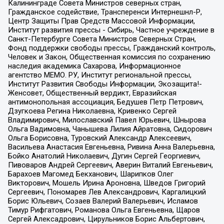
Калининграде Совета Министров северных стран,
Гражданское содействие, Трансперенси Интернешнл-Р,
Центр Защиты Прав Средств Массовой Информации,
Институт развития прессы - Сибирь, Частное учреждение в
Санкт-Петербурге Совета Министров Северных Стран,
Фонд поддержки свободы прессы, Гражданский контроль,
Человек и Закон, Общественная комиссия по сохранению
наследия академика Сахарова, Информационное
агентство МЕМО. РУ, Институт региональной прессы,
Институт Развития Свободы Информации, Экозащита!-
Женсовет, Общественный вердикт, Евразийская
антимонопольная ассоциация, Бедушев Петр Петрович,
Дзугкоева Регина Николаевна, Кривенко Сергей
Владимирович, Милославский Павел Юрьевич, Шнырова
Ольга Вадимовна, Чанышева Лилия Айратовна, Сидорович
Ольга Борисовна, Туровский Александр Алексеевич,
Васильева Анастасия Евгеньевна, Ривина Анна Валерьевна,
Бойко Анатолий Николаевич, Дугин Сергей Георгиевич,
Пивоваров Андрей Сергеевич, Аверин Виталий Евгеньевич,
Барахоев Магомед Бекханович, Шарипков Олег
Викторович, Мошель Ирина Ароновна, Шведов Григорий
Сергеевич, Пономарев Лев Александрович, Каргалицкий
Борис Юльевич, Созаев Валерий Валерьевич, Исламов
Тимур Рифгатович, Романова Ольга Евгеньевна, Щаров
Сергей Алексадрович, Цирульников Борис Альбертович,