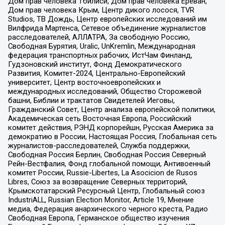
Дом прав человека Тбилиси, Дом прав человека Ереван,
Дом прав человека Крым, Центр дикого лосося, TVR
Studios, ТВ Дождь, Центр европейских исследований им
Вилфрида Мартенса, Сетевое объединение журналистов
расследователей, АЛЛАТРА, За свободную Россию,
Свободная Бурятия, Uralic, UnKremlin, Международная
федерация транспортных рабочих, ИстЧам Финланд,
Гудзоновский институт, Фонд Демократического
Развития, Комитет-2024, Центрально-Европейский
университет, Центр восточноевропейских и
международных исследований, Общество Сторожевой
башни, Библии и трактатов Свидетелей Иеговы,
Гражданский Совет, Центр анализа европейской политики,
Академическая сеть Восточная Европа, Российский
комитет действия, РЭНД корпорейшн, Русская Америка за
демократию в России, Настоящая Россия, Глобальная сеть
журналистов-расследователей, Служба поддержки,
Свободная Россия Берлин, Свободная Россия Северный
Рейн-Вестфалия, Фонд глобальной помощи, Антивоенный
комитет России, Russie-Libertes, La Asocicion de Rusos
Libres, Союз за возвращение Северных территорий,
Крымскотатарский Ресурсный Центр, Глобальный союз
IndustriALL, Russian Election Monitor, Article 19, Мнение
медиа, Федерация анархического черного креста, Радио
Свободная Европа, Германское общество изучения