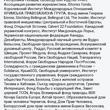
Республика Польша, СВОБОДНЫЙ ИДЕЛЬ-УРАЛ,
Ассоциация развития журналистики, IStories fonds,
Королевский Институт Международных Отношений,
КРИМСЬКА ПРАВОЗАХИСНА ГРУПА, Фонд имени Генриха
Бёлля, Stichting Bellingcat, Bellingcat Ltd, The Insider, Институт
правовой инициативы Центральной и Восточной Европы,
Фонд Открытой Эстонии, Calvert 22 Foundation, Канадский
украинский конгресс, Институт Макдональда-Лорье,
Украинская национальная федерация Канады,
Декабристы, Международный научный центр им Вудро
Вильсона, Свободная пресса, Возрождение, Всеукраинский
духовный центр , Риддл, Русский антивоенный комитет в
Швеции, Проект Медуза, Фонд Андрея Сахарова, Форум
свободной России, Лига Свободных Наций, Transparеncy
International, Форум Свободных Народов ПостРоссии,
Солидарность с гражданским движением в России –
Solidarus, КрымSOS, Свободный университет, Институт
государственного управления, Форум гражданского
общества Россия, Беллона, Союз жителей островов
Тисима и Хабомаи, Съезд народных депутатов, Гринпис
Интернешнл, Фонд борьбы с коррупцией Инк, Завет
церквей TCCN, Агора, Всемирный фонд природы, BDR
Novaja Gazeta-Europe, Алтай проект, Образовательный дом
прав человека Чернигов, Фонд Дом Прав Человека,
Белорусский дом прав человека имени Бориса Звозскова,