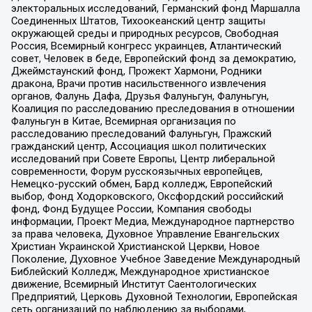
электоральных исследований, Германский фонд Маршалла
Соединенных Штатов, Тихоокеанский центр защиты
окружающей среды и природных ресурсов, Свободная
Россия, Всемирный конгресс украинцев, Атлантический
совет, Человек в беде, Европейский фонд за демократию,
Джеймстаунский фонд, Прожект Хармони, Родники
дракона, Врачи против насильственного извлечения
органов, Фалунь Дафа, Друзья Фалуньгун, Фалуньгун,
Коалиция по расследованию преследования в отношении
Фалуньгун в Китае, Всемирная организация по
расследованию преследований Фалуньгун, Пражский
гражданский центр, Ассоциация школ политических
исследований при Совете Европы, Центр либеральной
современности, Форум русскоязычных европейцев,
Немецко-русский обмен, Бард колледж, Европейский
выбор, Фонд Ходорковского, Оксфордский российский
фонд, Фонд Будущее России, Компания свободы
информации, Проект Медиа, Международное партнерство
за права человека, Духовное Управление Евангельских
Христиан Украинской Христианской Церкви, Новое
Поколение, Духовное Учебное Заведение Международный
Библейский Колледж, Международное христианское
движение, Всемирный Институт Саентологических
Предприятий, Церковь Духовной Технологии, Европейская
сеть организаций по наблюдению за выборами,