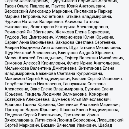
Сергей Алексадрович, Цирульников Борис Альбертович,
Гасан Ольга Павловна, Паутов Юрий Анатольевич,
Верховский Александр Маркович, Пислакова-Паркер
Марина Петровна, Кочеткова Татьяна Владимировна,
Чуркина Наталья Валерьевна, Акимова Татьяна
Николаевна, Золотарева Екатерина Александровна,
Рачинский Ян Збигневич, Жемкова Елена Борисовна,
Гудков Лев Дмитриевич, Илларионова Юлия Юрьевна,
Саранг Анна Васильевна, Захарова Светлана Сергеевна,
Аверин Владимир Анатольевич, Щур Татьяна Михайловна,
Щур Николай Алексеевич, Блинушов Андрей Юрьевич,
Мосин Алексей Геннадьевич, Гефтер Валентин Михайлович,
Симонов Алексей Кириллович, Флиге Ирина Анатольевна,
Мельникова Валентина Дмитриевна, Вититинова Елена
Владимировна, Баженова Светлана Куприяновна,
Максимов Сергей Владимирович, Беляев Сергей Иванович,
Голубева Елена Николаевна, Ганнушкина Светлана
Алексеевна, Закс Елена Владимировна, Буртина Елена
Юрьевна, Гендель Людмила Залмановна, Кокорина
Екатерина Алексеевна, Шуманов Илья Вячеславович,
Арапова Галина Юрьевна, Свечников Анатолий Мариевич,
Прохоров Вадим Юрьевич, Шахова Елена Владимировна,
Подузов Сергей Васильевич, Протасова Ирина
Вячеславовна, Литинский Леонид Борисович, Лукашевский
Сергей Маркович, Бахмин Вячеслав Иванович, Шабад