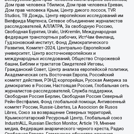
Дом прав человека Тбилиси, Дом прав человека Ереван,
Дом прав человека Крым, Центр дикого лосося, TVR
Studios, ТВ Дождь, Центр европейских исследований им
Вилфрида Мартенса, Сетевое объединение журналистов
расследователей, АЛЛАТРА, За свободную Россию,
Свободная Бурятия, Uralic, UnKremlin, Международная
федерация транспортных рабочих, ИстЧам Финланд,
Гудзоновский институт, Фонд Демократического
Развития, Комитет-2024, Центрально-Европейский
университет, Центр восточноевропейских и
международных исследований, Общество Сторожевой
башни, Библии и трактатов Свидетелей Иеговы,
Гражданский Совет, Центр анализа европейской политики,
Академическая сеть Восточная Европа, Российский
комитет действия, РЭНД корпорейшн, Русская Америка за
демократию в России, Настоящая Россия, Глобальная сеть
журналистов-расследователей, Служба поддержки,
Свободная Россия Берлин, Свободная Россия Северный
Рейн-Вестфалия, Фонд глобальной помощи, Антивоенный
комитет России, Russie-Libertes, La Asocicion de Rusos
Libres, Союз за возвращение Северных территорий,
Крымскотатарский Ресурсный Центр, Глобальный союз
IndustriALL, Russian Election Monitor, Article 19, Мнение
медиа, Федерация анархического черного креста, Радио
Свободная Европа, Германское общество изучения