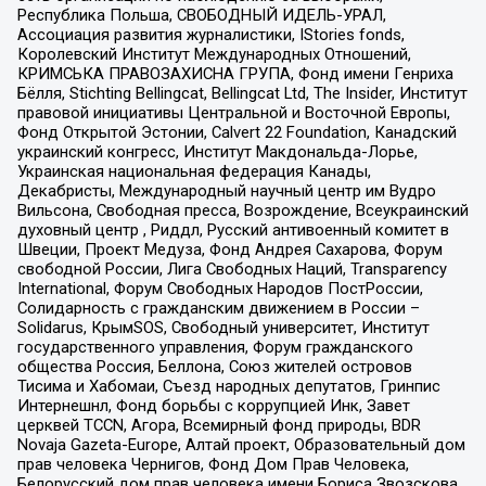
Республика Польша, СВОБОДНЫЙ ИДЕЛЬ-УРАЛ,
Ассоциация развития журналистики, IStories fonds,
Королевский Институт Международных Отношений,
КРИМСЬКА ПРАВОЗАХИСНА ГРУПА, Фонд имени Генриха
Бёлля, Stichting Bellingcat, Bellingcat Ltd, The Insider, Институт
правовой инициативы Центральной и Восточной Европы,
Фонд Открытой Эстонии, Calvert 22 Foundation, Канадский
украинский конгресс, Институт Макдональда-Лорье,
Украинская национальная федерация Канады,
Декабристы, Международный научный центр им Вудро
Вильсона, Свободная пресса, Возрождение, Всеукраинский
духовный центр , Риддл, Русский антивоенный комитет в
Швеции, Проект Медуза, Фонд Андрея Сахарова, Форум
свободной России, Лига Свободных Наций, Transparеncy
International, Форум Свободных Народов ПостРоссии,
Солидарность с гражданским движением в России –
Solidarus, КрымSOS, Свободный университет, Институт
государственного управления, Форум гражданского
общества Россия, Беллона, Союз жителей островов
Тисима и Хабомаи, Съезд народных депутатов, Гринпис
Интернешнл, Фонд борьбы с коррупцией Инк, Завет
церквей TCCN, Агора, Всемирный фонд природы, BDR
Novaja Gazeta-Europe, Алтай проект, Образовательный дом
прав человека Чернигов, Фонд Дом Прав Человека,
Белорусский дом прав человека имени Бориса Звозскова,