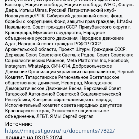
Башкорт, Нация и свобода, Нация и свобода, W.H.С., Фалунь
Дафа, Иртыш Ultras, Русский Патриотический клуб-
Новокузнецк/РПК, Сибирский державный союз, Фонд
борьбы с коррупцией, Фонд защиты прав граждан, Штабы
Навального, Совет граждан СССР Прикубанского округа г.
Краснодара, Мужское государство, Народное
объединение русского движения, Народное движение
Адат, Народный совет граждан РСФСР СССР
Архангельской области, Проект Штурм, Граждане СССР,
Держава Союз Советских Светлых Родов, Совет Советских
Социалистических Районов, Meta Platforms Inc, Facebook,
Instagram, WhatsApp, СИЧ-С14, Добровольческое
Движение Организации украинских националистов, Черный
Комитет, Татарстанское Региональное Всетатарское
общественное движение, Невоград, Молодежное
Демократическое Движение Весна, Верховный Совет
Татарской Автономной Советской Социалистической
Республики, Конгресс ойрат-калмыцкого народа,
Исполнительный комитет совета народных депутатов
Красноярского края, Этническое национальное
объединение, ЛГБТ, Я.МЫ Сергей Фургал
Источник:
https://minjust.gov.ru/ru/documents/7822/
данные на
03.05.2024