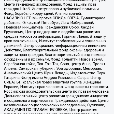
Центр гендерных исследований, Фонд защиты прав
граждан Штаб, Институт права и публичной политики,
Фонд борьбы с коррупцией, Альянс врачей,
НАСИЛИЮ.НЕТ, Мы против СПИДа, СВЕЧА, Гуманитарное
действие, Открытый Петербург, Лига Избирателей,
Правовая инициатива, Гражданский Союз, Хасдей
Ерушалаим, Центр поддержки и содействия развитию
средств массовой информации, Горячая Линия, В защиту
прав заключенных, Институт глобализации и социальных
движений, Центр социально-информационных инициатив
Действие, Благотворительный фонд охраны здоровья и
защиты прав граждан, Благотворительный фонд помощи
осужденным и их семьям, Фонд Тольятти, Новое время,
Серебряная тайга, Так-Так-Так, Сова, центр Анна, Проект
Апрель, Самарская губерния, Эра здоровья, Мемориал,
Аналитический Центр Юрия Левады, Издательство Парк
Гагарина, Фонд имени Андрея Рылькова, Сфера, Центр
СИБАЛЬТ, Уральская правозащитная группа, Женщины
Евразии, Институт прав человека, Фонд защиты гласности,
Российский исследовательский центр по правам человека,
Дальневосточный центр развития гражданских инициатив
и социального партнерства, Гражданское действие, Центр
независимых социологических исследований, Сутяжник,
АКАДЕМИЯ ПО ПРАВАМ ЧЕЛОВЕКА, Центр развития