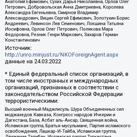
Анатолий Ефимович, Сухих Дарья Николаевна, Орлов Олег
Петрович, Добровольская Анна Дмитриевна, Королева
Александра Евгеньевна, Смирнов Владимир
Александрович, Вицин Сергей Ефимович, Золотухин Борис
Андреевич, Левинсон Лев Семенович, Локшина Татьяна
Иосифовна, Орлов Олег Петрович, Полякова Мара
Федоровна, Резник Генри Маркович, Захаров Герман
Константинович
Источник:
http://unro.minjust.ru/NKOForeignAgent.aspx
данные на
24.03.2022
* Единый федеральный список организаций, в
том числе иностранных и международных
организаций, признанных в соответствии с
законодательством Российской Федерации
террористическими:
Высший военный Маджлисуль Шура Объединенных сил
моджахедов Кавказа, Конгресс народов Ичкерии и
Дагестана, База, Асбат аль-Ансар, Священная война,
Исламская группа, Братья-мусульмане, Партия исламского
освобождения, Лашкар-И-Тайба, Исламская группа,
Движение Талибан, Исламская партия Туркестана,