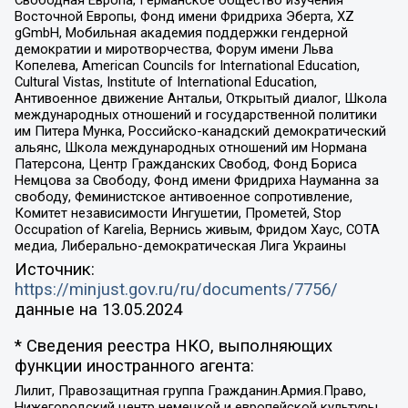
Восточной Европы, Фонд имени Фридриха Эберта, XZ
gGmbH, Мобильная академия поддержки гендерной
демократии и миротворчества, Форум имени Льва
Копелева, American Councils for International Education,
Cultural Vistas, Institute of International Education,
Антивоенное движение Антальи, Открытый диалог, Школа
международных отношений и государственной политики
им Питера Мунка, Российско-канадский демократический
альянс, Школа международных отношений им Нормана
Патерсона, Центр Гражданских Свобод, Фонд Бориса
Немцова за Свободу, Фонд имени Фридриха Науманна за
свободу, Феминистское антивоенное сопротивление,
Комитет независимости Ингушетии, Прометей, Stop
Occupation of Karelia, Вернись живым, Фридом Хаус, СОТА
медиа, Либерально-демократическая Лига Украины
Источник:
https://minjust.gov.ru/ru/documents/7756/
данные на
13.05.2024
* Сведения реестра НКО, выполняющих
функции иностранного агента:
Лилит, Правозащитная группа Гражданин.Армия.Право,
Нижегородский центр немецкой и европейской культуры,