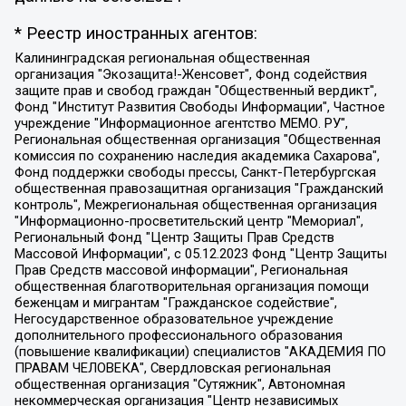
* Реестр иностранных агентов:
Калининградская региональная общественная организация "Экозащита!-Женсовет", Фонд содействия защите прав и свобод граждан "Общественный вердикт", Фонд "Институт Развития Свободы Информации", Частное учреждение "Информационное агентство МЕМО. РУ", Региональная общественная организация "Общественная комиссия по сохранению наследия академика Сахарова", Фонд поддержки свободы прессы, Санкт-Петербургская общественная правозащитная организация "Гражданский контроль", Межрегиональная общественная организация "Информационно-просветительский центр "Мемориал", Региональный Фонд "Центр Защиты Прав Средств Массовой Информации", с 05.12.2023 Фонд "Центр Защиты Прав Средств массовой информации", Региональная общественная благотворительная организация помощи беженцам и мигрантам "Гражданское содействие", Негосударственное образовательное учреждение дополнительного профессионального образования (повышение квалификации) специалистов "АКАДЕМИЯ ПО ПРАВАМ ЧЕЛОВЕКА", Свердловская региональная общественная организация "Сутяжник", Автономная некоммерческая организация "Центр независимых социологических исследований", Союз общественных объединений "Российский исследовательский центр по правам человека", Региональное общественное учреждение научно-информационный центр "МЕМОРИАЛ", Некоммерческая организация "Фонд защиты гласности", Автономная некоммерческая организация "Институт прав человека", Городская общественная организация "Екатеринбургское общество "МЕМОРИАЛ", Городская общественная организация "Рязанское историко-просветительское и правозащитное общество "Мемориал" (Рязанский Мемориал), Челябинский региональный орган общественной самодеятельности – женское общественное объединение "Женщины Евразии", Челябинский региональный орган общественной самодеятельности "Уральская правозащитная группа", Фонд содействия защите здоровья и социальной справедливости имени Андрея Рылькова, Автономная Некоммерческая Организация "Аналитический Центр Юрия Левады", Автономная некоммерческая организация социальной поддержки населения "Проект Апрель", Региональная общественная организация помощи женщинам и детям, находящимся в кризисной ситуации "Информационно-методический центр "Анна", Фонд содействия развитию массовых коммуникаций и правовому просвещению "Так-так-Так", Фонд содействия устойчивому развитию "Серебряная тайга", Свердловский региональный общественный фонд социальных проектов "Новое время", "Idel.Реалии", Кавказ.Реалии, Крым.Реалии, Телеканал Настоящее Время, Татаро-башкирская служба Радио Свобода (Azatliq Radiosi), Радио Свободная Европа/Радио Свобода (PCE/PC), "Сибирь.Реалии", "Фактограф", Благотворительный фонд помощи осужденным и их семьям, Автономная некоммерческая организация "Институт глобализации и социальных движений", Фонд "В защиту прав заключенных", Частное учреждение "Центр поддержки и содействия развитию средств массовой информации", Пензенский региональный общественный благотворительный фонд "Гражданский союз", "Север.Реалии", Некоммерческая организация Фонд "Правовая инициатива", Общество с ограниченной ответственностью "Радио Свободная Европа/Радио Свобода", Чешское информационное агентство "MEDIUM-ORIENT", Красноярская региональная общественная организация "Мы против СПИДа", Камалягин Денис Николаевич, Маркелов Сергей Евгеньевич, Пономарев Лев Александрович, Савицкая Людмила Алексеевна, Автономная некоммерческая организация "Центр по работе с проблемой насилия "НАСИЛИЮ.НЕТ", Межрегиональный профессиональный союз работников здравоохранения "Альянс врачей", Юридическое лицо, зарегистрированное в Латвийской Республике, SIA "Medusa Project" (регистрационный номер 40103797863, дата регистрации 10.06.2014), Некоммерческая организация "Фонд по борьбе с коррупцией", Автономная некоммерческая организация "Институт права и публичной политики", Баданин Роман Сергеевич, Гликин Максим Александрович, Железнова Мария Михайловна, Лукьянова Юлия Сергеевна, Маетная Елизавета Витальевна, Маняхин Петр Борисович, Чуракова Ольга Владимировна, Ярош Юлия Петровна, Юридическое лицо "The Insider SIA", зарегистрированное в Риге, Латвийская Республика (дата регистрации 26.06.2015), являющееся администратором доменного имени интернет-издания "The Insider SIA", https://theins.ru, Постернак Алексей Евгеньевич, Рубин Михаил Аркадьевич, Анин Роман Александрович, Юридическое лицо Istories fonds, зарегистрированное в Латвийской Республике (регистрационный номер 50008295751, дата регистрации 24.02.2020), Великовский Дмитрий Александрович, Долинина Ирина Николаевна, Мароховская Алеся Алексеевна, Шлейнов Роман Юрьевич, Шмагун Олеся Валентиновна, Общество с ограниченной ответственностью "Альтаир 2021", Общество с ограниченной ответственностью "Вега 2021", Общество с ограниченной ответственностью "Главный редактор 2021", Общество с ограниченной ответственностью "Ромашки монолит", Важенков Артем Валерьевич, Ивановская областная общественная организация "Центр гендерных исследований", Гурман Юрий Альбертович, Медиапроект "ОВД-Инфо", Егоров Владимир Владимирович, Жилинский Владимир Александрович, Общество с ограниченной ответственностью "ЗП", Иванова София Юрьевна, Карезина Инна Павловна, Кильтау Екатерина Викторовна, Петров Алексей Викторович, Пискунов Сергей Евгеньевич, Смирнов Сергей Сергеевич, Тихонов Михаил Сергеевич, Общество с ограниченной ответственностью "ЖУРНАЛИСТ-ИНОСТРАННЫЙ АГЕНТ", Арапова Галина Юрьевна, Вольтская Татьяна Анатольевна, Американская компания "Mason G.E.S. Anonymous Foundation" (США), являющаяся владельцем интернет-издания https://mnews.world/, Компания "Stichting Bellingcat", зарегистрированная в Нидерландах (дата регистрации 11.07.2018), Захаров Андрей Вячеславович, Клепиковская Екатерина Дмитриевна, Общество с ограниченной ответственностью "МЕМО", Перл Роман Александрович, Симонов Евгений Алексеевич, Соловьева Елена Анатольевна, Сотников Даниил Владимирович, Сурначева Елизавета Дмитриевна, Автономная некоммерческая организация по защите прав человека и информированию населения "Якутия – Наше Мнение", Общество с ограниченной ответственностью "Москоу диджитал медиа", с 26.01.2023 Общество с ограниченной ответственностью "Чайка Белые сады", Ветошкина Валерия Валерьевна, Заговора Максим Александрович, Межрегиональное общественное движение "Российская ЛГБТ - сеть", Оленичев Максим Владимирович, Павлов Иван Юрьевич, Скворцова Елена Сергеевна, Общество с ограниченной ответственностью "Как бы инагент", Кочетков Игорь Викторович, Общество с ограниченной ответственностью "Честные выборы", Еланчик Олег Александрович, Общество с ограниченной ответственностью "Нобелевский призыв", Гималова Регина Эмилевна, Григорьев Андрей Валерьевич, Григорьева Алина Александровна, Ассоциация по содействию защите прав призывников, альтернативнослужащих и военнослужащих "Правозащитная группа "Гражданин.Армия.Право", Хисамова Регина Фаритовна, Автономная некоммерческая организация по реализации социально-правовых программ "Лилит", Дальневосточное общественное движение "Маяк", Санкт-Петербургская ЛГБТ-инициативная группа "Выход", Инициативная группа ЛГБТ+ "Реверс", Алексеев Андрей Викторович, Бекбулатова Таисия Львовна, Беляев Иван Михайлович, Владыкина Елена Сергеевна, Гельман Марат Александрович, Никульшина Вероника Юрьевна, Толоконникова Надежда Андреевна, Шендерович Виктор Анатольевич, Общество с ограниченной ответственностью "Данное сообщение", Общество с ограниченной ответственностью Издательский дом "Новая глава", Айнбиндер Александра Александровна, Московский комьюнити-центр для ЛГБТ+инициатив, Благотворительный фонд развития филантропии, Deutsche Welle (Германия, Kurt-Schumacher-Strasse 3, 53113 Bonn), Борзунова Мария Михайловна, Воробьев Виктор Викторович, Голубева Анна Львовна, Константинова Алла Михайловна, Малкова Ирина Владимировна, Мурадов Мурад Абдулгалимович, Осетинская Елизавета Николаевна, Понасенков Евгений Николаевич, Ганапольский Матвей Юрьевич, Киселев Евгений Алексеевич, Борухович Ирина Григорьевна, Дремин Иван Тимофеевич, Дубровский Дмитрий Викторович, Красноярская региональная общественная организация поддержки и развития альтернативных образовательных технологий и межкультурных коммуникаций "ИНТЕРРА", Маяковская Екатерина Алексеевна, Фейгин Марк Захарович, Филимонов Андрей Викторович, Дзугкоева Регина Николаевна, Доброхотов Роман Александрович, Дудь Юрий Александрович, Елкин Сергей Владимирович, Кругликов Кирилл Игоревич, Сабунаева Мария Леонидовна, Семенов Алексей Владимирович, Шаинян Карен Багратович, Шульман Екатерина Михайловна, Асафьев Артур Валерьевич, Вахштайн Виктор Семенович, Венедиктов Алексей Алексеевич, Лушникова Екатерина Евгеньевна, Волков Леонид Михайлович, Невзоров Александр Глебович, Пархоменко Сергей Борисович, Сироткин Ярослав Николаевич, Кара-Мурза Владимир Владимирович, Баранова Наталья Владимировна, Гозман Леонид Яковлевич, Кагарлицкий Борис Юльевич, Климарев Михаил Валерьевич, Милов Владимир Станиславович, Автономная некоммерческая организация Краснодарский центр современного искусства "Типография", Моргенштерн Алишер Тагирович, Соболь Любовь Эдуардовна, Общество с ограниченной ответственностью "ЛИЗА НОРМ", Каспаров Гарри Кимович, Ходорковский Михаил Борисович, Общество с ограниченной ответственностью "Апрельские тезисы", Данилович Ирина Брониславовна, Кашин Олег Владимирович, Петров Николай Владимирович, Пивоваров Алексей Владимирович, Соколов Михаил Владимирович, Цветкова Юлия Владимировна, Чичваркин Евгений Александрович, Комитет против пыток/Команда против пыток, Общество с ограниченной ответственностью "Первый научный", Общество с ограниченной ответственностью "Вертолет и ко", Белоцерковская Вероника Борисовна, Кац Максим Евгеньевич, Лазарева Татьяна Юрьевна, Шаведдинов Руслан Табризович, Яшин Илья Валерьевич, Общество с ограниченной ответственностью "Иноагент ААВ", Алешковский Дмитрий Петрович, Альбац Евгения Марковна, Быков Дмитрий Львович, Галямина Юлия Евгеньевна, Лойко Сергей Леонидович, Мартынов Кирилл Константинович, Медведев Сергей Александрович, Крашенинников Федор Геннадиевич, Гордеева Катерина Вл