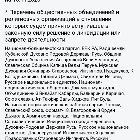
* Перечень общественных объединений и
религиозных организаций в отношении
которых судом принято вступившее в
законную силу решение о ликвидации или
запрете деятельности:
Национал-большевистская партия, ВЕК РА, Рада земли
Кубанской Духовно Родовой Державы Русь, Община
Духовного Управления Асгардской Веси Беловодья,
Славянская Община Капища Веды Перуна, Мужская
Духовная Семинария Староверов-Инглингов, Нурджулар, К
Богодержавию, Таблиги Джамаат, Свидетели Иеговы,
Русское национальное единство, Национал-
социалистическое общество, Джамаат мувахидов,
Объединенный Вилайат Кабарды, Балкарии и Карачая,
Союз славян, Ат-Такфир Валь-Хиджра, Пит Буль,
Национал-социалистическая рабочая партия России,
Славянский союз, Формат-18, Благородный Орден
Дьявола, Армия воли народа, Национальная
Социалистическая Инициатива города Череповца,
Духовно-Родовая Держава Русь, Русское национальное
единство, Древнерусской Инглистической церкви
Православных Староверов-Инглингов, Русский