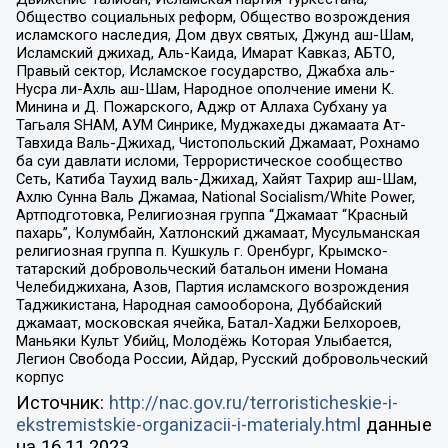
Общество социальных реформ, Общество возрождения
исламского наследия, Дом двух святых, Джунд аш-Шам,
Исламский джихад, Аль-Каида, Имарат Кавказ, АБТО,
Правый сектор, Исламское государство, Джабха аль-
Нусра ли-Ахль аш-Шам, Народное ополчение имени К.
Минина и Д. Пожарского, Аджр от Аллаха Субхану уа
Тагьаля SHAM, АУМ Синрике, Муджахеды джамаата Ат-
Тавхида Валь-Джихад, Чистопольский Джамаат, Рохнамо
ба суи давлати исломи, Террористическое сообщество
Сеть, Катиба Таухид валь-Джихад, Хайят Тахрир аш-Шам,
Ахлю Сунна Валь Джамаа, National Socialism/White Power,
Артподготовка, Религиозная группа “Джамаат “Красный
пахарь”, Колумбайн, Хатлонский джамаат, Мусульманская
религиозная группа п. Кушкуль г. Оренбург, Крымско-
татарский добровольческий батальон имени Номана
Челебиджихана, Азов, Партия исламского возрождения
Таджикистана, Народная самооборона, Дуббайский
джамаат, московская ячейка, Батал-Хаджи Белхороев,
Маньяки Культ Убийц, Молодёжь Которая Улыбается,
Легион Свобода России, Айдар, Русский добровольческий
корпус
Источник:
http://nac.gov.ru/terroristicheskie-i-
ekstremistskie-organizacii-i-materialy.html
данные
на
16.11.2023