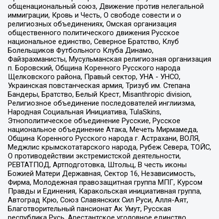
общенациональный союз, Движение против нелегальной
иммиграции, Кровь и Честь, О свободе совести и о
религиозных объединениях, Омская организация
общественного политического движения Русское
национальное единство, Северное Братство, Клуб
Болельщиков Футбольного Клуба Динамо,
Файзрахманисты, Мусульманская религиозная организация
п. Боровский, Община Коренного Русского народа
Щелковского района, Правый сектор, УНА - УНСО,
Украинская повстанческая армия, Тризуб им. Степана
Бандеры, Братство, Белый Крест, Misanthropic division,
Религиозное объединение последователей инглиизма,
Народная Социальная Инициатива, TulaSkins,
Этнополитическое объединение Русские, Русское
национальное объединение Атака, Мечеть Мирмамеда,
Община Коренного Русского народа г. Астрахани, ВОЛЯ,
Меджлис крымскотатарского народа, Рубеж Севера, ТОЙС,
О противодействии экстремистской деятельности,
РЕВТАТПОД, Артподготовка, Штольц, В честь иконы
Божией Матери Державная, Сектор 16, Независимость,
Фирма, Молодежная правозащитная группа МПГ, Курсом
Правды и Единения, Каракольская инициативная группа,
Автоград Крю, Союз Славянских Сил Руси, Алля-Аят,
Благотворительный пансионат Ак Умут, Русская
республика Русь, Арестантское уголовное единство,