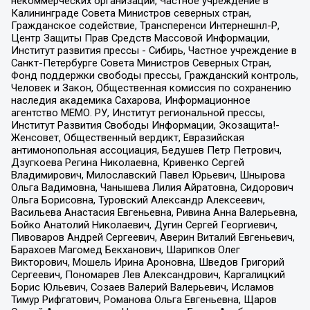
некоммерческих организаций, Частное учреждение в
Калининграде Совета Министров северных стран,
Гражданское содействие, Трансперенси Интернешнл-Р,
Центр Защиты Прав Средств Массовой Информации,
Институт развития прессы - Сибирь, Частное учреждение в
Санкт-Петербурге Совета Министров Северных Стран,
Фонд поддержки свободы прессы, Гражданский контроль,
Человек и Закон, Общественная комиссия по сохранению
наследия академика Сахарова, Информационное
агентство МЕМО. РУ, Институт региональной прессы,
Институт Развития Свободы Информации, Экозащита!-
Женсовет, Общественный вердикт, Евразийская
антимонопольная ассоциация, Бедушев Петр Петрович,
Дзугкоева Регина Николаевна, Кривенко Сергей
Владимирович, Милославский Павел Юрьевич, Шнырова
Ольга Вадимовна, Чанышева Лилия Айратовна, Сидорович
Ольга Борисовна, Туровский Александр Алексеевич,
Васильева Анастасия Евгеньевна, Ривина Анна Валерьевна,
Бойко Анатолий Николаевич, Дугин Сергей Георгиевич,
Пивоваров Андрей Сергеевич, Аверин Виталий Евгеньевич,
Барахоев Магомед Бекханович, Шарипков Олег
Викторович, Мошель Ирина Ароновна, Шведов Григорий
Сергеевич, Пономарев Лев Александрович, Каргалицкий
Борис Юльевич, Созаев Валерий Валерьевич, Исламов
Тимур Рифгатович, Романова Ольга Евгеньевна, Щаров