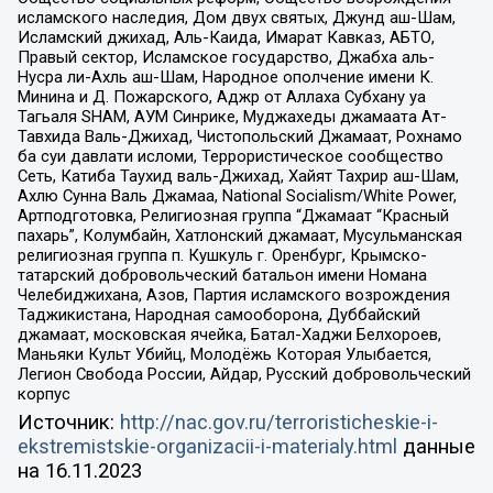
исламского наследия, Дом двух святых, Джунд аш-Шам,
Исламский джихад, Аль-Каида, Имарат Кавказ, АБТО,
Правый сектор, Исламское государство, Джабха аль-
Нусра ли-Ахль аш-Шам, Народное ополчение имени К.
Минина и Д. Пожарского, Аджр от Аллаха Субхану уа
Тагьаля SHAM, АУМ Синрике, Муджахеды джамаата Ат-
Тавхида Валь-Джихад, Чистопольский Джамаат, Рохнамо
ба суи давлати исломи, Террористическое сообщество
Сеть, Катиба Таухид валь-Джихад, Хайят Тахрир аш-Шам,
Ахлю Сунна Валь Джамаа, National Socialism/White Power,
Артподготовка, Религиозная группа “Джамаат “Красный
пахарь”, Колумбайн, Хатлонский джамаат, Мусульманская
религиозная группа п. Кушкуль г. Оренбург, Крымско-
татарский добровольческий батальон имени Номана
Челебиджихана, Азов, Партия исламского возрождения
Таджикистана, Народная самооборона, Дуббайский
джамаат, московская ячейка, Батал-Хаджи Белхороев,
Маньяки Культ Убийц, Молодёжь Которая Улыбается,
Легион Свобода России, Айдар, Русский добровольческий
корпус
Источник:
http://nac.gov.ru/terroristicheskie-i-
ekstremistskie-organizacii-i-materialy.html
данные
на
16.11.2023