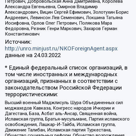
Петрович, Добровольская Анна Дмитриевна, Королева
Александра Евгеньевна, Смирнов Владимир
Александрович, Вицин Сергей Ефимович, Золотухин Борис
Андреевич, Левинсон Лев Семенович, Локшина Татьяна
Иосифовна, Орлов Олег Петрович, Полякова Мара
Федоровна, Резник Генри Маркович, Захаров Герман
Константинович
Источник:
http://unro.minjust.ru/NKOForeignAgent.aspx
данные на
24.03.2022
* Единый федеральный список организаций, в
том числе иностранных и международных
организаций, признанных в соответствии с
законодательством Российской Федерации
террористическими:
Высший военный Маджлисуль Шура Объединенных сил
моджахедов Кавказа, Конгресс народов Ичкерии и
Дагестана, База, Асбат аль-Ансар, Священная война,
Исламская группа, Братья-мусульмане, Партия исламского
освобождения, Лашкар-И-Тайба, Исламская группа,
Движение Талибан, Исламская партия Туркестана,
Общество социальных реформ, Общество возрождения