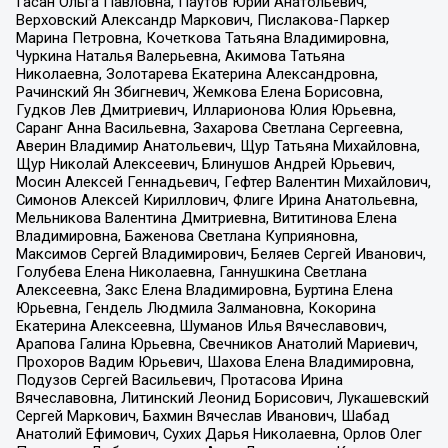
Гасан Ольга Павловна, Паутов Юрий Анатольевич,
Верховский Александр Маркович, Пислакова-Паркер
Марина Петровна, Кочеткова Татьяна Владимировна,
Чуркина Наталья Валерьевна, Акимова Татьяна
Николаевна, Золотарева Екатерина Александровна,
Рачинский Ян Збигневич, Жемкова Елена Борисовна,
Гудков Лев Дмитриевич, Илларионова Юлия Юрьевна,
Саранг Анна Васильевна, Захарова Светлана Сергеевна,
Аверин Владимир Анатольевич, Щур Татьяна Михайловна,
Щур Николай Алексеевич, Блинушов Андрей Юрьевич,
Мосин Алексей Геннадьевич, Гефтер Валентин Михайлович,
Симонов Алексей Кириллович, Флиге Ирина Анатольевна,
Мельникова Валентина Дмитриевна, Вититинова Елена
Владимировна, Баженова Светлана Куприяновна,
Максимов Сергей Владимирович, Беляев Сергей Иванович,
Голубева Елена Николаевна, Ганнушкина Светлана
Алексеевна, Закс Елена Владимировна, Буртина Елена
Юрьевна, Гендель Людмила Залмановна, Кокорина
Екатерина Алексеевна, Шуманов Илья Вячеславович,
Арапова Галина Юрьевна, Свечников Анатолий Мариевич,
Прохоров Вадим Юрьевич, Шахова Елена Владимировна,
Подузов Сергей Васильевич, Протасова Ирина
Вячеславовна, Литинский Леонид Борисович, Лукашевский
Сергей Маркович, Бахмин Вячеслав Иванович, Шабад
Анатолий Ефимович, Сухих Дарья Николаевна, Орлов Олег