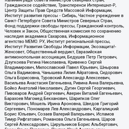
Калининграде Совета Министров северных стран,
Гражданское содействие, Трансперенси Интернешнл-Р,
Центр Защиты Прав Средств Массовой Информации,
Институт развития прессы - Сибирь, Частное учреждение в
Санкт-Петербурге Совета Министров Северных Стран,
Фонд поддержки свободы прессы, Гражданский контроль,
Человек и Закон, Общественная комиссия по сохранению
наследия академика Сахарова, Информационное
агентство МЕМО. РУ, Институт региональной прессы,
Институт Развития Свободы Информации, Экозащита!-
Женсовет, Общественный вердикт, Евразийская
антимонопольная ассоциация, Бедушев Петр Петрович,
Дзугкоева Регина Николаевна, Кривенко Сергей
Владимирович, Милославский Павел Юрьевич, Шнырова
Ольга Вадимовна, Чанышева Лилия Айратовна, Сидорович
Ольга Борисовна, Туровский Александр Алексеевич,
Васильева Анастасия Евгеньевна, Ривина Анна Валерьевна,
Бойко Анатолий Николаевич, Дугин Сергей Георгиевич,
Пивоваров Андрей Сергеевич, Аверин Виталий Евгеньевич,
Барахоев Магомед Бекханович, Шарипков Олег
Викторович, Мошель Ирина Ароновна, Шведов Григорий
Сергеевич, Пономарев Лев Александрович, Каргалицкий
Борис Юльевич, Созаев Валерий Валерьевич, Исламов
Тимур Рифгатович, Романова Ольга Евгеньевна, Щаров
Сергей Алексадрович, Цирульников Борис Альбертович,