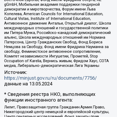
gGmbH, Мобильная академия поддержки гендерной
демократии и миротворчества, Форум имени Льва
Копелева, American Councils for International Education,
Cultural Vistas, Institute of International Education,
Антивоенное движение Антальи, Открытый диалог, Школа
международных отношений и государственной политики
им Питера Мунка, Российско-канадский демократический
альянс, Школа международных отношений им Нормана
Патерсона, Центр Гражданских Свобод, Фонд Бориса
Немцова за Свободу, Фонд имени Фридриха Науманна за
свободу, Феминистское антивоенное сопротивление,
Комитет независимости Ингушетии, Прометей, Stop
Occupation of Karelia, Вернись живым, Фридом Хаус, СОТА
медиа, Либерально-демократическая Лига Украины
Источник:
https://minjust.gov.ru/ru/documents/7756/
данные на
13.05.2024
* Сведения реестра НКО, выполняющих
функции иностранного агента:
Лилит, Правозащитная группа Гражданин.Армия.Право,
Нижегородский центр немецкой и европейской культуры,
Центр гендерных исследований, Фонд защиты прав