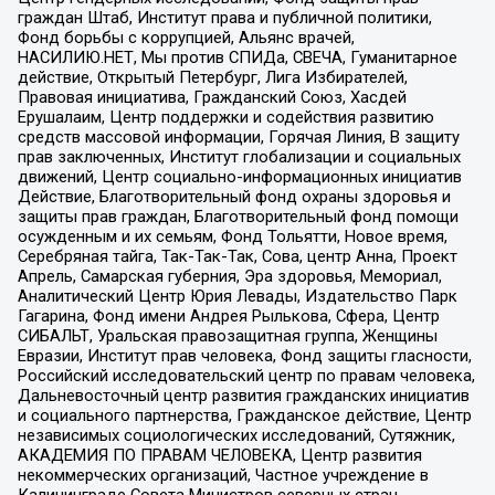
граждан Штаб, Институт права и публичной политики,
Фонд борьбы с коррупцией, Альянс врачей,
НАСИЛИЮ.НЕТ, Мы против СПИДа, СВЕЧА, Гуманитарное
действие, Открытый Петербург, Лига Избирателей,
Правовая инициатива, Гражданский Союз, Хасдей
Ерушалаим, Центр поддержки и содействия развитию
средств массовой информации, Горячая Линия, В защиту
прав заключенных, Институт глобализации и социальных
движений, Центр социально-информационных инициатив
Действие, Благотворительный фонд охраны здоровья и
защиты прав граждан, Благотворительный фонд помощи
осужденным и их семьям, Фонд Тольятти, Новое время,
Серебряная тайга, Так-Так-Так, Сова, центр Анна, Проект
Апрель, Самарская губерния, Эра здоровья, Мемориал,
Аналитический Центр Юрия Левады, Издательство Парк
Гагарина, Фонд имени Андрея Рылькова, Сфера, Центр
СИБАЛЬТ, Уральская правозащитная группа, Женщины
Евразии, Институт прав человека, Фонд защиты гласности,
Российский исследовательский центр по правам человека,
Дальневосточный центр развития гражданских инициатив
и социального партнерства, Гражданское действие, Центр
независимых социологических исследований, Сутяжник,
АКАДЕМИЯ ПО ПРАВАМ ЧЕЛОВЕКА, Центр развития
некоммерческих организаций, Частное учреждение в