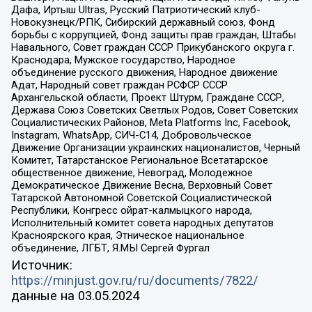
Дафа, Иртыш Ultras, Русский Патриотический клуб-
Новокузнецк/РПК, Сибирский державный союз, Фонд
борьбы с коррупцией, Фонд защиты прав граждан, Штабы
Навального, Совет граждан СССР Прикубанского округа г.
Краснодара, Мужское государство, Народное
объединение русского движения, Народное движение
Адат, Народный совет граждан РСФСР СССР
Архангельской области, Проект Штурм, Граждане СССР,
Держава Союз Советских Светлых Родов, Совет Советских
Социалистических Районов, Meta Platforms Inc, Facebook,
Instagram, WhatsApp, СИЧ-С14, Добровольческое
Движение Организации украинских националистов, Черный
Комитет, Татарстанское Региональное Всетатарское
общественное движение, Невоград, Молодежное
Демократическое Движение Весна, Верховный Совет
Татарской Автономной Советской Социалистической
Республики, Конгресс ойрат-калмыцкого народа,
Исполнительный комитет совета народных депутатов
Красноярского края, Этническое национальное
объединение, ЛГБТ, Я.МЫ Сергей Фургал
Источник:
https://minjust.gov.ru/ru/documents/7822/
данные на
03.05.2024