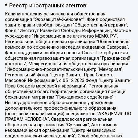
* Реестр иностранных агентов:
Калининградская региональная общественная организация "Экозащита!-Женсовет", Фонд содействия защите прав и свобод граждан "Общественный вердикт", Фонд "Институт Развития Свободы Информации", Частное учреждение "Информационное агентство МЕМО. РУ", Региональная общественная организация "Общественная комиссия по сохранению наследия академика Сахарова", Фонд поддержки свободы прессы, Санкт-Петербургская общественная правозащитная организация "Гражданский контроль", Межрегиональная общественная организация "Информационно-просветительский центр "Мемориал", Региональный Фонд "Центр Защиты Прав Средств Массовой Информации", с 05.12.2023 Фонд "Центр Защиты Прав Средств массовой информации", Региональная общественная благотворительная организация помощи беженцам и мигрантам "Гражданское содействие", Негосударственное образовательное учреждение дополнительного профессионального образования (повышение квалификации) специалистов "АКАДЕМИЯ ПО ПРАВАМ ЧЕЛОВЕКА", Свердловская региональная общественная организация "Сутяжник", Автономная некоммерческая организация "Центр независимых социологических исследований", Союз общественных объединений "Российский исследовательский центр по правам человека", Региональное общественное учреждение научно-информационный центр "МЕМОРИАЛ", Некоммерческая организация "Фонд защиты гласности", Автономная некоммерческая организация "Институт прав человека", Городская общественная организация "Екатеринбургское общество "МЕМОРИАЛ", Городская общественная организация "Рязанское историко-просветительское и правозащитное общество "Мемориал" (Рязанский Мемориал), Челябинский региональный орган общественной самодеятельности – женское общественное объединение "Женщины Евразии", Челябинский региональный орган общественной самодеятельности "Уральская правозащитная группа", Фонд содействия защите здоровья и социальной справедливости имени Андрея Рылькова, Автономная Некоммерческая Организация "Аналитический Центр Юрия Левады", Автономная некоммерческая организация социальной поддержки населения "Проект Апрель", Региональная общественная организация помощи женщинам и детям, находящимся в кризисной ситуации "Информационно-методический центр "Анна", Фонд содействия развитию массовых коммуникаций и правовому просвещению "Так-так-Так", Фонд содействия устойчивому развитию "Серебряная тайга", Свердловский региональный общественный фонд социальных проектов "Новое время", "Idel.Реалии", Кавказ.Реалии, Крым.Реалии, Телеканал Настоящее Время, Татаро-башкирская служба Радио Свобода (Azatliq Radiosi), Радио Свободная Европа/Радио Свобода (PCE/PC), "Сибирь.Реалии", "Фактограф", Благотворительный фонд помощи осужденным и их семьям, Автономная некоммерческая организация "Институт глобализации и социальных движений", Фонд "В защиту прав заключенных", Частное учреждение "Центр поддержки и содействия развитию средств массовой информации", Пензенский региональный общественный благотворительный фонд "Гражданский союз", "Север.Реалии", Некоммерческая организация Фонд "Правовая инициатива", Общество с ограниченной ответственностью "Радио Свободная Европа/Радио Свобода", Чешское информационное агентство "MEDIUM-ORIENT", Красноярская региональная общественная организация "Мы против СПИДа", Камалягин Денис Николаевич, Маркелов Сергей Евгеньевич, Пономарев Лев Александрович, Савицкая Людмила Алексеевна, Автономная некоммерческая организация "Центр по работе с проблемой насилия "НАСИЛИЮ.НЕТ", Межрегиональный профессиональный союз работников здравоохранения "Альянс врачей", Юридическое лицо, зарегистрированное в Латвийской Республике, SIA "Medusa Project" (регистрационный номер 40103797863, дата регистрации 10.06.2014), Некоммерческая организация "Фонд по борьбе с коррупцией", Автономная некоммерческая организация "Институт права и публичной политики", Баданин Роман Сергеевич, Гликин Максим Александрович, Железнова Мария Михайловна, Лукьянова Юлия Сергеевна, Маетная Елизавета Витальевна, Маняхин Петр Борисович, Чуракова Ольга Владимировна, Ярош Юлия Петровна, Юридическое лицо "The Insider SIA", зарегистрированное в Риге, Латвийская Республика (дата регистрации 26.06.2015), являющееся администратором доменного имени интернет-издания "The Insider SIA", https://theins.ru, Постернак Алексей Евгеньевич, Рубин Михаил Аркадьевич, Анин Роман Александрович, Юридическое лицо Istories fonds, зарегистрированное в Латвийской Республике (регистрационный номер 50008295751, дата регистрации 24.02.2020), Великовский Дмитрий Александрович, Долинина Ирина Николаевна, Мароховская Алеся Алексеевна, Шлейнов Роман Юрьевич, Шмагун Олеся Валентиновна, Общество с ограниченной ответственностью "Альтаир 2021", Общество с ограниченной ответственностью "Вега 2021", Общество с ограниченной ответственностью "Главный редактор 2021", Общество с ограниченной ответственностью "Ромашки монолит", Важенков Артем Валерьевич, Ивановская областная общественная организация "Центр гендерных исследований", Гурман Юрий Альбертович, Медиапроект "ОВД-Инфо", Егоров Владимир Владимирович, Жилинский Владимир Александрович, Общество с ограниченной ответственностью "ЗП", Иванова София Юрьевна, Карезина Инна Павловна, Кильтау Екатерина Викторовна, Петров Алексей Викторович, Пискунов Сергей Евгеньевич, Смирнов Сергей Сергеевич, Тихонов Михаил Сергеевич, Общество с ограниченной ответственностью "ЖУРНАЛИСТ-ИНОСТРАННЫЙ АГЕНТ", Арапова Галина Юрьевна, Вольтская Татьяна Анатольевна, Американская компания "Mason G.E.S. Anonymous Foundation" (США), являющаяся владельцем интернет-издания https://mnews.world/, Компания "Stichting Bellingcat", зарегистрированная в Нидерландах (дата регистрации 11.07.2018), Захаров Андрей Вячеславович, Клепиковская Екатерина Дмитриевна, Общество с ограниченной ответственностью "МЕМО", Перл Роман Александрович, Симонов Евгений Алексеевич, Соловьева Елена Анатольевна, Сотников Даниил Владимирович, Сурначева Елизавета Дмитриевна, Автономная некоммерческая организация по защите прав человека и информированию населения "Якутия – Наше Мнение", Общество с ограниченной ответственностью "Москоу диджитал медиа", с 26.01.2023 Общество с ограниченной ответственностью "Чайка Белые сады", Ветошкина Валерия Валерьевна, Заговора Максим Александрович, Межрегиональное общественное движение "Российская ЛГБТ - сеть", Оленичев Максим Владимирович, Павлов Иван Юрьевич, Скворцова Елена Сергеевна, Общество с ограниченной ответственностью "Как бы инагент", Кочетков Игорь Викторович, Общество с ограниченной ответственностью "Честные выборы", Еланчик Олег Александрович, Общество с ограниченной ответственностью "Нобелевский призыв", Гималова Регина Эмилевна, Григорьев Андрей Валерьевич, Григорьева Алина Александровна, Ассоциация по содействию защите прав призывников, альтернативнослужащих и военнослужащих "Правозащитная группа "Гражданин.Армия.Право", Хисамова Регина Фаритовна, Автономная некоммерческая организация по реализации социально-правовых программ "Лилит", Дальневосточное общественное движение "Маяк", Санкт-Петербургская ЛГБТ-инициативная группа "Выход", Инициативная группа ЛГБТ+ "Реверс", Алексеев Андрей Викторович, Бекбулатова Таисия Львовна, Беляев Иван Михайлович, Владыкина Елена Сергеевна, Гельман Марат Александрович, Никульшина Вероника Юрьевна, Толоконникова Надежда Андреевна, Шендерович Виктор Анатольевич, Общество с ограниченной ответственностью "Данное сообщение", Общество с ограниченной ответственностью Издательский дом "Новая глава", Айнбиндер Александра Александровна, Московский комьюнити-центр для ЛГБТ+инициатив, Благотворительный фонд развития филантропии, Deutsche Welle (Германия, Kurt-Schumacher-Strasse 3, 53113 Bonn), Борзунова Мария Михайловна, Воробьев Виктор Викторович, Голубева Анна Львовна, Константинова Алла Михайловна, Малкова Ирина Владимировна, Мурадов Мурад Абдулгалимович, Осетинская Елизавета Николаевна, Понасенков Евгений Николаевич, Ганапольский Матвей Юрьевич, Киселев Евгений Алексеевич, Борухович Ирина Григорьевна, Дремин Иван Тимофеевич, Дубровский Дмитрий Викторович, Красноярская региональная общественная организация поддержки и развития альтернативных образовательных технологий и межкультурных коммуникаций "ИНТЕРРА", Маяковская Екатерина Алексеевна, Фейгин Марк Захарович, Филимонов Андрей Викторович, Дзугкоева Регина Николаевна, Доброхотов Роман Александрович, Дудь Юрий Александрович, Елкин Сергей Владимирович, Кругликов Кирилл Игоревич, Сабунаева Мария Леонидовна, Семенов Алексей Владимирович, Шаинян Карен Багратович, Шульман Екатерина Михайловна, Асафьев Артур Валерьевич, Вахштайн Виктор Семенович, Венедиктов Алексей Алексеевич, Лушникова Екатерина Евгеньевна, Волков Леонид Михайлович, Невзоров Александр Глебович, Пархоменко Сергей Борисович, Сироткин Ярослав Николаевич, Кара-Мурза Владимир Владимирович, Баранова Наталья Владимировна, Гозман Леонид Яковлевич, Кагарлицкий Борис Юльевич, Климарев Михаил Валерьевич, Милов Владимир Станиславович, Автономная некоммерческая организация Краснодарский центр современного искусства "Типография", Моргенштерн Алишер Тагирович, Соболь Любовь Эдуардовна, Общество с ограниченной ответственностью "ЛИЗА НОРМ", Каспаров Гарри Кимович, Ходорковский Михаил Борисович, Общество с ограниченной ответственностью "Апрельские тезисы", Данилович Ирина Брониславовна, Кашин Олег Владимирович, Петров Николай Владимирович, Пивоваров Алексей Владимирович, Соколов Михаил Владимирович, Цветкова Юлия Владимировна, Чичваркин Евгений Александрович, Комитет против пыток/Команда против пыток, Общество с ограниченной ответственностью "Первый научный", Общество с ограниченной ответственностью "Вертолет и ко", Белоцерковская Вероника Борисовна, Кац Максим Евгеньевич, Лазарева Татьяна Юрьевна, Шаведдинов Руслан Табризович, Яшин Илья Валерьевич, Общество с ограниченной ответственностью "Иноагент ААВ", Алешковский Дмитрий Петрович, Альбац Евгения Марковна, Быков Дмитрий Львович, Галямина Юлия Евгеньевна, Лойко Сергей Леонидович, Мартынов Кирилл Константинович, Медведев Сергей Александрович, Крашенинников Федор Геннадиевич, Гордеева Катерина Вл