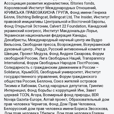
Ассоциация развития журналистики, IStories fonds,
Королевский Институт Международных Отношений,
КРИМСЬКА ПРАВОЗАХИСНА ГРУПА, Фонд имени Генриха
Бёлля, Stichting Bellingcat, Bellingcat Ltd, The Insider, Институт
правовой инициативы Центральной и Восточной Европы,
Фонд Открытой Эстонии, Calvert 22 Foundation, Канадский
украинский конгресс, Институт Макдональда-Лорье,
Украинская национальная федерация Канады,
Декабристы, Международный научный центр им Вудро
Вильсона, Свободная пресса, Возрождение, Всеукраинский
духовный центр , Риддл, Русский антивоенный комитет в
Швеции, Проект Медуза, Фонд Андрея Сахарова, Форум
свободной России, Лига Свободных Наций, Transparеncy
International, Форум Свободных Народов ПостРоссии,
Солидарность с гражданским движением в России –
Solidarus, КрымSOS, Свободный университет, Институт
государственного управления, Форум гражданского
общества Россия, Беллона, Союз жителей островов
Тисима и Хабомаи, Съезд народных депутатов, Гринпис
Интернешнл, Фонд борьбы с коррупцией Инк, Завет
церквей TCCN, Агора, Всемирный фонд природы, BDR
Novaja Gazeta-Europe, Алтай проект, Образовательный дом
прав человека Чернигов, Фонд Дом Прав Человека,
Белорусский дом прав человека имени Бориса Звозскова,
Дом прав человека Тбилиси, Дом прав человека Ереван,