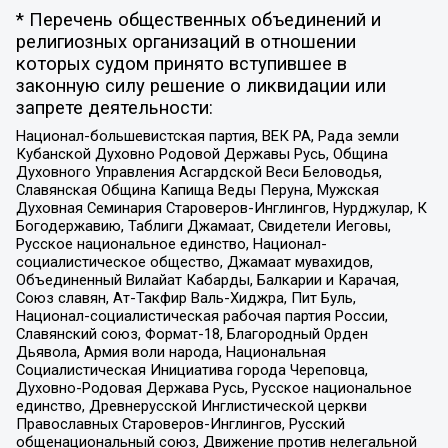
* Перечень общественных объединений и
религиозных организаций в отношении
которых судом принято вступившее в
законную силу решение о ликвидации или
запрете деятельности:
Национал-большевистская партия, ВЕК РА, Рада земли
Кубанской Духовно Родовой Державы Русь, Община
Духовного Управления Асгардской Веси Беловодья,
Славянская Община Капища Веды Перуна, Мужская
Духовная Семинария Староверов-Инглингов, Нурджулар, К
Богодержавию, Таблиги Джамаат, Свидетели Иеговы,
Русское национальное единство, Национал-
социалистическое общество, Джамаат мувахидов,
Объединенный Вилайат Кабарды, Балкарии и Карачая,
Союз славян, Ат-Такфир Валь-Хиджра, Пит Буль,
Национал-социалистическая рабочая партия России,
Славянский союз, Формат-18, Благородный Орден
Дьявола, Армия воли народа, Национальная
Социалистическая Инициатива города Череповца,
Духовно-Родовая Держава Русь, Русское национальное
единство, Древнерусской Инглистической церкви
Православных Староверов-Инглингов, Русский
общенациональный союз, Движение против нелегальной