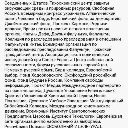
Соединенных Штатов, Тихоокеанский центр защиты
окружающей среды и природных ресурсов, Свободная
Россия, Всемирный конгресс украинцев, Атлантический
совет, Человек в беде, Европейский фонд за демократию,
Джеймстаунский фонд, Прожект Хармони, Родники
дракона, Врачи против насильственного извлечения
органов, Фалунь Дафа, Друзья Фалуньгун, Фалуньгун,
Коалиция по расследованию преследования в отношении
Фалуньгун в Китае, Всемирная организация по
расследованию преследований Фалуньгун, Пражский
гражданский центр, Ассоциация школ политических
исследований при Совете Европы, Центр либеральной
современности, Форум русскоязычных европейцев,
Немецко-русский обмен, Бард колледж, Европейский
выбор, Фонд Ходорковского, Оксфордский российский
фонд, Фонд Будущее России, Компания свободы
информации, Проект Медиа, Международное партнерство
за права человека, Духовное Управление Евангельских
Христиан Украинской Христианской Церкви, Новое
Поколение, Духовное Учебное Заведение Международный
Библейский Колледж, Международное христианское
движение, Всемирный Институт Саентологических
Предприятий, Церковь Духовной Технологии, Европейская
сеть организаций по наблюдению за выборами,
Республика Польша, СВОБОДНЫЙ ИДЕЛЬ-УРАЛ,