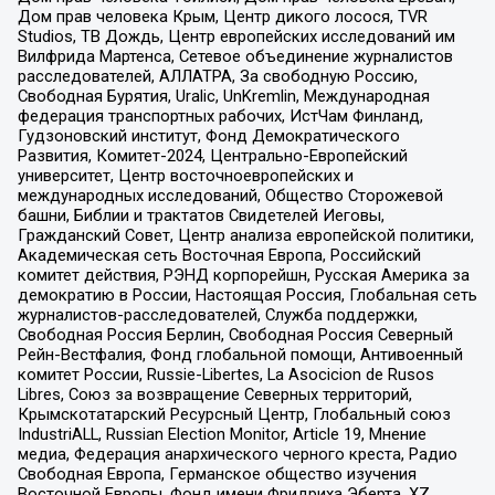
Дом прав человека Крым, Центр дикого лосося, TVR
Studios, ТВ Дождь, Центр европейских исследований им
Вилфрида Мартенса, Сетевое объединение журналистов
расследователей, АЛЛАТРА, За свободную Россию,
Свободная Бурятия, Uralic, UnKremlin, Международная
федерация транспортных рабочих, ИстЧам Финланд,
Гудзоновский институт, Фонд Демократического
Развития, Комитет-2024, Центрально-Европейский
университет, Центр восточноевропейских и
международных исследований, Общество Сторожевой
башни, Библии и трактатов Свидетелей Иеговы,
Гражданский Совет, Центр анализа европейской политики,
Академическая сеть Восточная Европа, Российский
комитет действия, РЭНД корпорейшн, Русская Америка за
демократию в России, Настоящая Россия, Глобальная сеть
журналистов-расследователей, Служба поддержки,
Свободная Россия Берлин, Свободная Россия Северный
Рейн-Вестфалия, Фонд глобальной помощи, Антивоенный
комитет России, Russie-Libertes, La Asocicion de Rusos
Libres, Союз за возвращение Северных территорий,
Крымскотатарский Ресурсный Центр, Глобальный союз
IndustriALL, Russian Election Monitor, Article 19, Мнение
медиа, Федерация анархического черного креста, Радио
Свободная Европа, Германское общество изучения
Восточной Европы, Фонд имени Фридриха Эберта, XZ