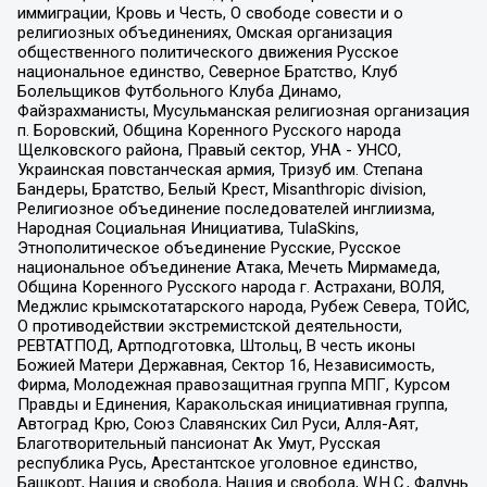
иммиграции, Кровь и Честь, О свободе совести и о
религиозных объединениях, Омская организация
общественного политического движения Русское
национальное единство, Северное Братство, Клуб
Болельщиков Футбольного Клуба Динамо,
Файзрахманисты, Мусульманская религиозная организация
п. Боровский, Община Коренного Русского народа
Щелковского района, Правый сектор, УНА - УНСО,
Украинская повстанческая армия, Тризуб им. Степана
Бандеры, Братство, Белый Крест, Misanthropic division,
Религиозное объединение последователей инглиизма,
Народная Социальная Инициатива, TulaSkins,
Этнополитическое объединение Русские, Русское
национальное объединение Атака, Мечеть Мирмамеда,
Община Коренного Русского народа г. Астрахани, ВОЛЯ,
Меджлис крымскотатарского народа, Рубеж Севера, ТОЙС,
О противодействии экстремистской деятельности,
РЕВТАТПОД, Артподготовка, Штольц, В честь иконы
Божией Матери Державная, Сектор 16, Независимость,
Фирма, Молодежная правозащитная группа МПГ, Курсом
Правды и Единения, Каракольская инициативная группа,
Автоград Крю, Союз Славянских Сил Руси, Алля-Аят,
Благотворительный пансионат Ак Умут, Русская
республика Русь, Арестантское уголовное единство,
Башкорт, Нация и свобода, Нация и свобода, W.H.С., Фалунь