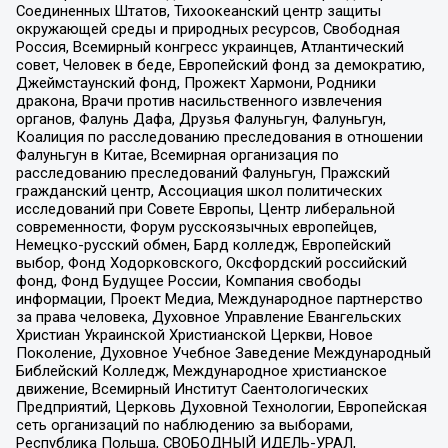
Соединенных Штатов, Тихоокеанский центр защиты
окружающей среды и природных ресурсов, Свободная
Россия, Всемирный конгресс украинцев, Атлантический
совет, Человек в беде, Европейский фонд за демократию,
Джеймстаунский фонд, Прожект Хармони, Родники
дракона, Врачи против насильственного извлечения
органов, Фалунь Дафа, Друзья Фалуньгун, Фалуньгун,
Коалиция по расследованию преследования в отношении
Фалуньгун в Китае, Всемирная организация по
расследованию преследований Фалуньгун, Пражский
гражданский центр, Ассоциация школ политических
исследований при Совете Европы, Центр либеральной
современности, Форум русскоязычных европейцев,
Немецко-русский обмен, Бард колледж, Европейский
выбор, Фонд Ходорковского, Оксфордский российский
фонд, Фонд Будущее России, Компания свободы
информации, Проект Медиа, Международное партнерство
за права человека, Духовное Управление Евангельских
Христиан Украинской Христианской Церкви, Новое
Поколение, Духовное Учебное Заведение Международный
Библейский Колледж, Международное христианское
движение, Всемирный Институт Саентологических
Предприятий, Церковь Духовной Технологии, Европейская
сеть организаций по наблюдению за выборами,
Республика Польша, СВОБОДНЫЙ ИДЕЛЬ-УРАЛ,