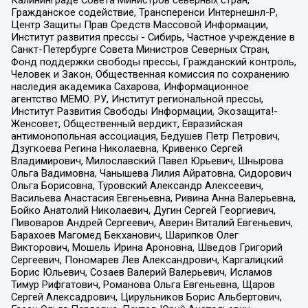
Калининграде Совета Министров северных стран,
Гражданское содействие, Трансперенси Интернешнл-Р,
Центр Защиты Прав Средств Массовой Информации,
Институт развития прессы - Сибирь, Частное учреждение в
Санкт-Петербурге Совета Министров Северных Стран,
Фонд поддержки свободы прессы, Гражданский контроль,
Человек и Закон, Общественная комиссия по сохранению
наследия академика Сахарова, Информационное
агентство МЕМО. РУ, Институт региональной прессы,
Институт Развития Свободы Информации, Экозащита!-
Женсовет, Общественный вердикт, Евразийская
антимонопольная ассоциация, Бедушев Петр Петрович,
Дзугкоева Регина Николаевна, Кривенко Сергей
Владимирович, Милославский Павел Юрьевич, Шнырова
Ольга Вадимовна, Чанышева Лилия Айратовна, Сидорович
Ольга Борисовна, Туровский Александр Алексеевич,
Васильева Анастасия Евгеньевна, Ривина Анна Валерьевна,
Бойко Анатолий Николаевич, Дугин Сергей Георгиевич,
Пивоваров Андрей Сергеевич, Аверин Виталий Евгеньевич,
Барахоев Магомед Бекханович, Шарипков Олег
Викторович, Мошель Ирина Ароновна, Шведов Григорий
Сергеевич, Пономарев Лев Александрович, Каргалицкий
Борис Юльевич, Созаев Валерий Валерьевич, Исламов
Тимур Рифгатович, Романова Ольга Евгеньевна, Щаров
Сергей Алексадрович, Цирульников Борис Альбертович,