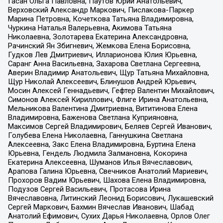
Гасан Ольга Павловна, Паутов Юрий Анатольевич,
Верховский Александр Маркович, Пислакова-Паркер
Марина Петровна, Кочеткова Татьяна Владимировна,
Чуркина Наталья Валерьевна, Акимова Татьяна
Николаевна, Золотарева Екатерина Александровна,
Рачинский Ян Збигневич, Жемкова Елена Борисовна,
Гудков Лев Дмитриевич, Илларионова Юлия Юрьевна,
Саранг Анна Васильевна, Захарова Светлана Сергеевна,
Аверин Владимир Анатольевич, Щур Татьяна Михайловна,
Щур Николай Алексеевич, Блинушов Андрей Юрьевич,
Мосин Алексей Геннадьевич, Гефтер Валентин Михайлович,
Симонов Алексей Кириллович, Флиге Ирина Анатольевна,
Мельникова Валентина Дмитриевна, Вититинова Елена
Владимировна, Баженова Светлана Куприяновна,
Максимов Сергей Владимирович, Беляев Сергей Иванович,
Голубева Елена Николаевна, Ганнушкина Светлана
Алексеевна, Закс Елена Владимировна, Буртина Елена
Юрьевна, Гендель Людмила Залмановна, Кокорина
Екатерина Алексеевна, Шуманов Илья Вячеславович,
Арапова Галина Юрьевна, Свечников Анатолий Мариевич,
Прохоров Вадим Юрьевич, Шахова Елена Владимировна,
Подузов Сергей Васильевич, Протасова Ирина
Вячеславовна, Литинский Леонид Борисович, Лукашевский
Сергей Маркович, Бахмин Вячеслав Иванович, Шабад
Анатолий Ефимович, Сухих Дарья Николаевна, Орлов Олег