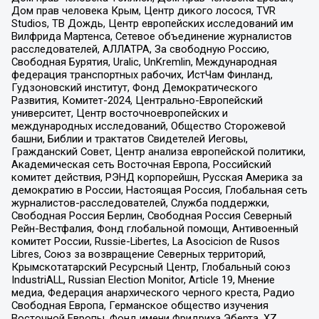
Дом прав человека Крым, Центр дикого лосося, TVR
Studios, ТВ Дождь, Центр европейских исследований им
Вилфрида Мартенса, Сетевое объединение журналистов
расследователей, АЛЛАТРА, За свободную Россию,
Свободная Бурятия, Uralic, UnKremlin, Международная
федерация транспортных рабочих, ИстЧам Финланд,
Гудзоновский институт, Фонд Демократического
Развития, Комитет-2024, Центрально-Европейский
университет, Центр восточноевропейских и
международных исследований, Общество Сторожевой
башни, Библии и трактатов Свидетелей Иеговы,
Гражданский Совет, Центр анализа европейской политики,
Академическая сеть Восточная Европа, Российский
комитет действия, РЭНД корпорейшн, Русская Америка за
демократию в России, Настоящая Россия, Глобальная сеть
журналистов-расследователей, Служба поддержки,
Свободная Россия Берлин, Свободная Россия Северный
Рейн-Вестфалия, Фонд глобальной помощи, Антивоенный
комитет России, Russie-Libertes, La Asocicion de Rusos
Libres, Союз за возвращение Северных территорий,
Крымскотатарский Ресурсный Центр, Глобальный союз
IndustriALL, Russian Election Monitor, Article 19, Мнение
медиа, Федерация анархического черного креста, Радио
Свободная Европа, Германское общество изучения
Восточной Европы, Фонд имени Фридриха Эберта, XZ