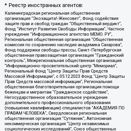
* Реестр иностранных агентов:
Калининградская региональная общественная организация "Экозащита!-Женсовет", Фонд содействия защите прав и свобод граждан "Общественный вердикт", Фонд "Институт Развития Свободы Информации", Частное учреждение "Информационное агентство МЕМО. РУ", Региональная общественная организация "Общественная комиссия по сохранению наследия академика Сахарова", Фонд поддержки свободы прессы, Санкт-Петербургская общественная правозащитная организация "Гражданский контроль", Межрегиональная общественная организация "Информационно-просветительский центр "Мемориал", Региональный Фонд "Центр Защиты Прав Средств Массовой Информации", с 05.12.2023 Фонд "Центр Защиты Прав Средств массовой информации", Региональная общественная благотворительная организация помощи беженцам и мигрантам "Гражданское содействие", Негосударственное образовательное учреждение дополнительного профессионального образования (повышение квалификации) специалистов "АКАДЕМИЯ ПО ПРАВАМ ЧЕЛОВЕКА", Свердловская региональная общественная организация "Сутяжник", Автономная некоммерческая организация "Центр независимых социологических исследований", Союз общественных объединений "Российский исследовательский центр по правам человека", Региональное общественное учреждение научно-информационный центр "МЕМОРИАЛ", Некоммерческая организация "Фонд защиты гласности", Автономная некоммерческая организация "Институт прав человека", Городская общественная организация "Екатеринбургское общество "МЕМОРИАЛ", Городская общественная организация "Рязанское историко-просветительское и правозащитное общество "Мемориал" (Рязанский Мемориал), Челябинский региональный орган общественной самодеятельности – женское общественное объединение "Женщины Евразии", Челябинский региональный орган общественной самодеятельности "Уральская правозащитная группа", Фонд содействия защите здоровья и социальной справедливости имени Андрея Рылькова, Автономная Некоммерческая Организация "Аналитический Центр Юрия Левады", Автономная некоммерческая организация социальной поддержки населения "Проект Апрель", Региональная общественная организация помощи женщинам и детям, находящимся в кризисной ситуации "Информационно-методический центр "Анна", Фонд содействия развитию массовых коммуникаций и правовому просвещению "Так-так-Так", Фонд содействия устойчивому развитию "Серебряная тайга", Свердловский региональный общественный фонд социальных проектов "Новое время", "Idel.Реалии", Кавказ.Реалии, Крым.Реалии, Телеканал Настоящее Время, Татаро-башкирская служба Радио Свобода (Azatliq Radiosi), Радио Свободная Европа/Радио Свобода (PCE/PC), "Сибирь.Реалии", "Фактограф", Благотворительный фонд помощи осужденным и их семьям, Автономная некоммерческая организация "Институт глобализации и социальных движений", Фонд "В защиту прав заключенных", Частное учреждение "Центр поддержки и содействия развитию средств массовой информации", Пензенский региональный общественный благотворительный фонд "Гражданский союз", "Север.Реалии", Некоммерческая организация Фонд "Правовая инициатива", Общество с ограниченной ответственностью "Радио Свободная Европа/Радио Свобода", Чешское информационное агентство "MEDIUM-ORIENT", Красноярская региональная общественная организация "Мы против СПИДа", Камалягин Денис Николаевич, Маркелов Сергей Евгеньевич, Пономарев Лев Александрович, Савицкая Людмила Алексеевна, Автономная некоммерческая организация "Центр по работе с проблемой насилия "НАСИЛИЮ.НЕТ", Межрегиональный профессиональный союз работников здравоохранения "Альянс врачей", Юридическое лицо, зарегистрированное в Латвийской Республике, SIA "Medusa Project" (регистрационный номер 40103797863, дата регистрации 10.06.2014), Некоммерческая организация "Фонд по борьбе с коррупцией", Автономная некоммерческая организация "Институт права и публичной политики", Баданин Роман Сергеевич, Гликин Максим Александрович, Железнова Мария Михайловна, Лукьянова Юлия Сергеевна, Маетная Елизавета Витальевна, Маняхин Петр Борисович, Чуракова Ольга Владимировна, Ярош Юлия Петровна, Юридическое лицо "The Insider SIA", зарегистрированное в Риге, Латвийская Республика (дата регистрации 26.06.2015), являющееся администратором доменного имени интернет-издания "The Insider SIA", https://theins.ru, Постернак Алексей Евгеньевич, Рубин Михаил Аркадьевич, Анин Роман Александрович, Юридическое лицо Istories fonds, зарегистрированное в Латвийской Республике (регистрационный номер 50008295751, дата регистрации 24.02.2020), Великовский Дмитрий Александрович, Долинина Ирина Николаевна, Мароховская Алеся Алексеевна, Шлейнов Роман Юрьевич, Шмагун Олеся Валентиновна, Общество с ограниченной ответственностью "Альтаир 2021", Общество с ограниченной ответственностью "Вега 2021", Общество с ограниченной ответственностью "Главный редактор 2021", Общество с ограниченной ответственностью "Ромашки монолит", Важенков Артем Валерьевич, Ивановская областная общественная организация "Центр гендерных исследований", Гурман Юрий Альбертович, Медиапроект "ОВД-Инфо", Егоров Владимир Владимирович, Жилинский Владимир Александрович, Общество с ограниченной ответственностью "ЗП", Иванова София Юрьевна, Карезина Инна Павловна, Кильтау Екатерина Викторовна, Петров Алексей Викторович, Пискунов Сергей Евгеньевич, Смирнов Сергей Сергеевич, Тихонов Михаил Сергеевич, Общество с ограниченной ответственностью "ЖУРНАЛИСТ-ИНОСТРАННЫЙ АГЕНТ", Арапова Галина Юрьевна, Вольтская Татьяна Анатольевна, Американская компания "Mason G.E.S. Anonymous Foundation" (США), являющаяся владельцем интернет-издания https://mnews.world/, Компания "Stichting Bellingcat", зарегистрированная в Нидерландах (дата регистрации 11.07.2018), Захаров Андрей Вячеславович, Клепиковская Екатерина Дмитриевна, Общество с ограниченной ответственностью "МЕМО", Перл Роман Александрович, Симонов Евгений Алексеевич, Соловьева Елена Анатольевна, Сотников Даниил Владимирович, Сурначева Елизавета Дмитриевна, Автономная некоммерческая организация по защите прав человека и информированию населения "Якутия – Наше Мнение", Общество с ограниченной ответственностью "Москоу диджитал медиа", с 26.01.2023 Общество с ограниченной ответственностью "Чайка Белые сады", Ветошкина Валерия Валерьевна, Заговора Максим Александрович, Межрегиональное общественное движение "Российская ЛГБТ - сеть", Оленичев Максим Владимирович, Павлов Иван Юрьевич, Скворцова Елена Сергеевна, Общество с ограниченной ответственностью "Как бы инагент", Кочетков Игорь Викторович, Общество с ограниченной ответственностью "Честные выборы", Еланчик Олег Александрович, Общество с ограниченной ответственностью "Нобелевский призыв", Гималова Регина Эмилевна, Григорьев Андрей Валерьевич, Григорьева Алина Александровна, Ассоциация по содействию защите прав призывников, альтернативнослужащих и военнослужащих "Правозащитная группа "Гражданин.Армия.Право", Хисамова Регина Фаритовна, Автономная некоммерческая организация по реализации социально-правовых программ "Лилит", Дальневосточное общественное движение "Маяк", Санкт-Петербургская ЛГБТ-инициативная группа "Выход", Инициативная группа ЛГБТ+ "Реверс", Алексеев Андрей Викторович, Бекбулатова Таисия Львовна, Беляев Иван Михайлович, Владыкина Елена Сергеевна, Гельман Марат Александрович, Никульшина Вероника Юрьевна, Толоконникова Надежда Андреевна, Шендерович Виктор Анатольевич, Общество с ограниченной ответственностью "Данное сообщение", Общество с ограниченной ответственностью Издательский дом "Новая глава", Айнбиндер Александра Александровна, Московский комьюнити-центр для ЛГБТ+инициатив, Благотворительный фонд развития филантропии, Deutsche Welle (Германия, Kurt-Schumacher-Strasse 3, 53113 Bonn), Борзунова Мария Михайловна, Воробьев Виктор Викторович, Голубева Анна Львовна, Константинова Алла Михайловна, Малкова Ирина Владимировна, Мурадов Мурад Абдулгалимович, Осетинская Елизавета Николаевна, Понасенков Евгений Николаевич, Ганапольский Матвей Юрьевич, Киселев Евгений Алексеевич, Борухович Ирина Григорьевна, Дремин Иван Тимофеевич, Дубровский Дмитрий Викторович, Красноярская региональная общественная организация поддержки и развития альтернативных образовательных технологий и межкультурных коммуникаций "ИНТЕРРА", Маяковская Екатерина Алексеевна, Фейгин Марк Захарович, Филимонов Андрей Викторович, Дзугкоева Регина Николаевна, Доброхотов Роман Александрович, Дудь Юрий Александрович, Елкин Сергей Владимирович, Кругликов Кирилл Игоревич, Сабунаева Мария Леонидовна, Семенов Алексей Владимирович, Шаинян Карен Багратович, Шульман Екатерина Михайловна, Асафьев Артур Валерьевич, Вахштайн Виктор Семенович, Венедиктов Алексей Алексеевич, Лушникова Екатерина Евгеньевна, Волков Леонид Михайлович, Невзоров Александр Глебович, Пархоменко Сергей Борисович, Сироткин Ярослав Николаевич, Кара-Мурза Владимир Владимирович, Баранова Наталья Владимировна, Гозман Леонид Яковлевич, Кагарлицкий Борис Юльевич, Климарев Михаил Валерьевич, Милов Владимир Станиславович, Автономная некоммерческая организация Краснодарский центр современного искусства "Типография", Моргенштерн Алишер Тагирович, Соболь Любовь Эдуардовна, Общество с ограниченной ответственностью "ЛИЗА НОРМ", Каспаров Гарри Кимович, Ходорковский Михаил Борисович, Общество с ограниченной ответственностью "Апрельские тезисы", Данилович Ирина Брониславовна, Кашин Олег Владимирович, Петров Николай Владимирович, Пивоваров Алексей Владимирович, Соколов Михаил Владимирович, Цветкова Юлия Владимировна, Чичваркин Евгений Александрович, Комитет против пыток/Команда против пыток, Общество с ограниченной ответственностью "Первый научный", Общество с ограниченной ответственностью "Вертолет и ко", Белоцерковская Вероника Борисовна, Кац Максим Евгеньевич, Лазарева Татьяна Юрьевна, Шаведдинов Руслан Табризович, Яшин Илья Валерьевич, Общество с ограниченной ответственностью "Иноагент ААВ", Алешковский Дмитрий Петрович, Альбац Евгения Марковна, Быков Дмитрий Львович, Галямина Юлия Евгеньевна, Лойко Сергей Леонидович, Мартынов Кирилл Константинович, Медведев Сергей Александрович, Крашенинников Федор Геннадиевич, Гордеева Катерина Вл