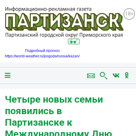
18+
Подробный прогноз
https://world-weather.ru/pogoda/russia/kazan/
Четыре новых семьи
появились в
Партизанске к
Международному Дню