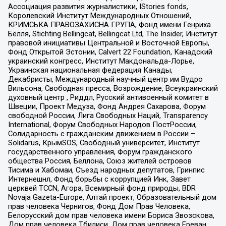
Ассоциация развития журналистики, IStories fonds,
Королевский Институт Международных Отношений,
КРИМСЬКА ПРАВОЗАХИСНА ГРУПА, Фонд имени Генриха
Бёлля, Stichting Bellingcat, Bellingcat Ltd, The Insider, Институт
правовой инициативы Центральной и Восточной Европы,
Фонд Открытой Эстонии, Calvert 22 Foundation, Канадский
украинский конгресс, Институт Макдональда-Лорье,
Украинская национальная федерация Канады,
Декабристы, Международный научный центр им Вудро
Вильсона, Свободная пресса, Возрождение, Всеукраинский
духовный центр , Риддл, Русский антивоенный комитет в
Швеции, Проект Медуза, Фонд Андрея Сахарова, Форум
свободной России, Лига Свободных Наций, Transparеncy
International, Форум Свободных Народов ПостРоссии,
Солидарность с гражданским движением в России –
Solidarus, КрымSOS, Свободный университет, Институт
государственного управления, Форум гражданского
общества Россия, Беллона, Союз жителей островов
Тисима и Хабомаи, Съезд народных депутатов, Гринпис
Интернешнл, Фонд борьбы с коррупцией Инк, Завет
церквей TCCN, Агора, Всемирный фонд природы, BDR
Novaja Gazeta-Europe, Алтай проект, Образовательный дом
прав человека Чернигов, Фонд Дом Прав Человека,
Белорусский дом прав человека имени Бориса Звозскова,
Дом прав человека Тбилиси, Дом прав человека Ереван,