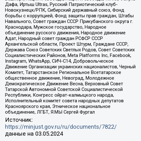
Дафа, Иртыш Ultras, Русский Патриотический клуб-
Новокузнецк/РПК, Сибирский державный союз, Фонд
борьбы с коррупцией, Фонд защиты прав граждан, Штабы
Навального, Совет граждан СССР Прикубанского округа г.
Краснодара, Мужское государство, Народное
объединение русского движения, Народное движение
Адат, Народный совет граждан РСФСР СССР
Архангельской области, Проект Штурм, Граждане СССР,
Держава Союз Советских Светлых Родов, Совет Советских
Социалистических Районов, Meta Platforms Inc, Facebook,
Instagram, WhatsApp, СИЧ-С14, Добровольческое
Движение Организации украинских националистов, Черный
Комитет, Татарстанское Региональное Всетатарское
общественное движение, Невоград, Молодежное
Демократическое Движение Весна, Верховный Совет
Татарской Автономной Советской Социалистической
Республики, Конгресс ойрат-калмыцкого народа,
Исполнительный комитет совета народных депутатов
Красноярского края, Этническое национальное
объединение, ЛГБТ, Я.МЫ Сергей Фургал
Источник:
https://minjust.gov.ru/ru/documents/7822/
данные на
03.05.2024