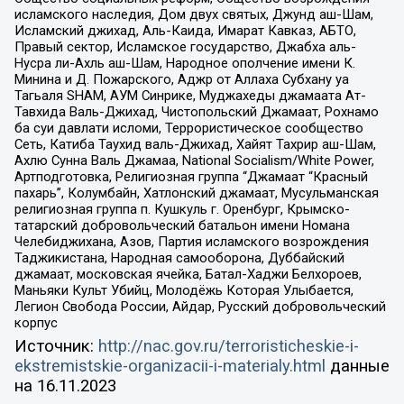
исламского наследия, Дом двух святых, Джунд аш-Шам,
Исламский джихад, Аль-Каида, Имарат Кавказ, АБТО,
Правый сектор, Исламское государство, Джабха аль-
Нусра ли-Ахль аш-Шам, Народное ополчение имени К.
Минина и Д. Пожарского, Аджр от Аллаха Субхану уа
Тагьаля SHAM, АУМ Синрике, Муджахеды джамаата Ат-
Тавхида Валь-Джихад, Чистопольский Джамаат, Рохнамо
ба суи давлати исломи, Террористическое сообщество
Сеть, Катиба Таухид валь-Джихад, Хайят Тахрир аш-Шам,
Ахлю Сунна Валь Джамаа, National Socialism/White Power,
Артподготовка, Религиозная группа “Джамаат “Красный
пахарь”, Колумбайн, Хатлонский джамаат, Мусульманская
религиозная группа п. Кушкуль г. Оренбург, Крымско-
татарский добровольческий батальон имени Номана
Челебиджихана, Азов, Партия исламского возрождения
Таджикистана, Народная самооборона, Дуббайский
джамаат, московская ячейка, Батал-Хаджи Белхороев,
Маньяки Культ Убийц, Молодёжь Которая Улыбается,
Легион Свобода России, Айдар, Русский добровольческий
корпус
Источник:
http://nac.gov.ru/terroristicheskie-i-
ekstremistskie-organizacii-i-materialy.html
данные
на
16.11.2023