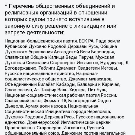
* Перечень общественных объединений и
религиозных организаций в отношении
которых судом принято вступившее в
законную силу решение о ликвидации или
запрете деятельности:
Национал-большевистская партия, ВЕК РА, Рада земли
Кубанской Духовно Родовой Державы Русь, Община
Духовного Управления Асгардской Веси Беловодья,
Славянская Община Капища Веды Перуна, Мужская
Духовная Семинария Староверов-Инглингов, Нурджулар, К
Богодержавию, Таблиги Джамаат, Свидетели Иеговы,
Русское национальное единство, Национал-
социалистическое общество, Джамаат мувахидов,
Объединенный Вилайат Кабарды, Балкарии и Карачая,
Союз славян, Ат-Такфир Валь-Хиджра, Пит Буль,
Национал-социалистическая рабочая партия России,
Славянский союз, Формат-18, Благородный Орден
Дьявола, Армия воли народа, Национальная
Социалистическая Инициатива города Череповца,
Духовно-Родовая Держава Русь, Русское национальное
единство, Древнерусской Инглистической церкви
Православных Староверов-Инглингов, Русский
общенациональный союз, Движение против нелегальной