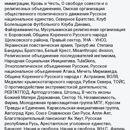
иммиграции, Кровь и Честь, О свободе совести и о
религиозных объединениях, Омская организация
общественного политического движения Русское
национальное единство, Северное Братство, Клуб
Болельщиков Футбольного Клуба Динамо,
Файзрахманисты, Мусульманская религиозная организация
п. Боровский, Община Коренного Русского народа
Щелковского района, Правый сектор, УНА - УНСО,
Украинская повстанческая армия, Тризуб им. Степана
Бандеры, Братство, Белый Крест, Misanthropic division,
Религиозное объединение последователей инглиизма,
Народная Социальная Инициатива, TulaSkins,
Этнополитическое объединение Русские, Русское
национальное объединение Атака, Мечеть Мирмамеда,
Община Коренного Русского народа г. Астрахани, ВОЛЯ,
Меджлис крымскотатарского народа, Рубеж Севера, ТОЙС,
О противодействии экстремистской деятельности,
РЕВТАТПОД, Артподготовка, Штольц, В честь иконы
Божией Матери Державная, Сектор 16, Независимость,
Фирма, Молодежная правозащитная группа МПГ, Курсом
Правды и Единения, Каракольская инициативная группа,
Автоград Крю, Союз Славянских Сил Руси, Алля-Аят,
Благотворительный пансионат Ак Умут, Русская
республика Русь, Арестантское уголовное единство,
Башкорт, Нация и свобода, Нация и свобода, W.H.С., Фалунь