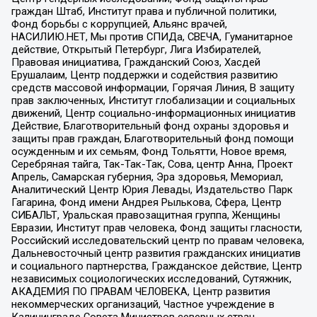
граждан Штаб, Институт права и публичной политики,
Фонд борьбы с коррупцией, Альянс врачей,
НАСИЛИЮ.НЕТ, Мы против СПИДа, СВЕЧА, Гуманитарное
действие, Открытый Петербург, Лига Избирателей,
Правовая инициатива, Гражданский Союз, Хасдей
Ерушалаим, Центр поддержки и содействия развитию
средств массовой информации, Горячая Линия, В защиту
прав заключенных, Институт глобализации и социальных
движений, Центр социально-информационных инициатив
Действие, Благотворительный фонд охраны здоровья и
защиты прав граждан, Благотворительный фонд помощи
осужденным и их семьям, Фонд Тольятти, Новое время,
Серебряная тайга, Так-Так-Так, Сова, центр Анна, Проект
Апрель, Самарская губерния, Эра здоровья, Мемориал,
Аналитический Центр Юрия Левады, Издательство Парк
Гагарина, Фонд имени Андрея Рылькова, Сфера, Центр
СИБАЛЬТ, Уральская правозащитная группа, Женщины
Евразии, Институт прав человека, Фонд защиты гласности,
Российский исследовательский центр по правам человека,
Дальневосточный центр развития гражданских инициатив
и социального партнерства, Гражданское действие, Центр
независимых социологических исследований, Сутяжник,
АКАДЕМИЯ ПО ПРАВАМ ЧЕЛОВЕКА, Центр развития
некоммерческих организаций, Частное учреждение в