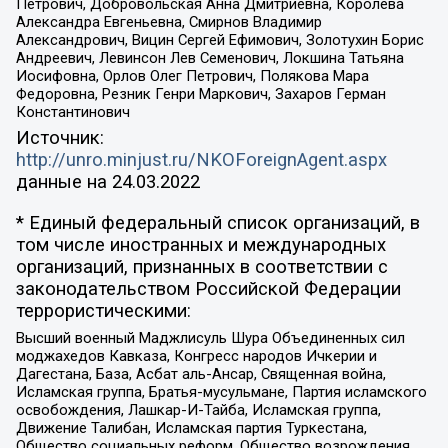
Петрович, Добровольская Анна Дмитриевна, Королева
Александра Евгеньевна, Смирнов Владимир
Александрович, Вицин Сергей Ефимович, Золотухин Борис
Андреевич, Левинсон Лев Семенович, Локшина Татьяна
Иосифовна, Орлов Олег Петрович, Полякова Мара
Федоровна, Резник Генри Маркович, Захаров Герман
Константинович
Источник:
http://unro.minjust.ru/NKOForeignAgent.aspx
данные на
24.03.2022
* Единый федеральный список организаций, в
том числе иностранных и международных
организаций, признанных в соответствии с
законодательством Российской Федерации
террористическими:
Высший военный Маджлисуль Шура Объединенных сил
моджахедов Кавказа, Конгресс народов Ичкерии и
Дагестана, База, Асбат аль-Ансар, Священная война,
Исламская группа, Братья-мусульмане, Партия исламского
освобождения, Лашкар-И-Тайба, Исламская группа,
Движение Талибан, Исламская партия Туркестана,
Общество социальных реформ, Общество возрождения