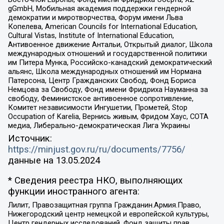
gGmbH, Мобильная академия поддержки гендерной
демократии и миротворчества, Форум имени Льва
Копелева, American Councils for International Education,
Cultural Vistas, Institute of International Education,
Антивоенное движение Антальи, Открытый диалог, Школа
международных отношений и государственной политики
им Питера Мунка, Российско-канадский демократический
альянс, Школа международных отношений им Нормана
Патерсона, Центр Гражданских Свобод, Фонд Бориса
Немцова за Свободу, Фонд имени Фридриха Науманна за
свободу, Феминистское антивоенное сопротивление,
Комитет независимости Ингушетии, Прометей, Stop
Occupation of Karelia, Вернись живым, Фридом Хаус, СОТА
медиа, Либерально-демократическая Лига Украины
Источник:
https://minjust.gov.ru/ru/documents/7756/
данные на
13.05.2024
* Сведения реестра НКО, выполняющих
функции иностранного агента:
Лилит, Правозащитная группа Гражданин.Армия.Право,
Нижегородский центр немецкой и европейской культуры,
Центр гендерных исследований, Фонд защиты прав