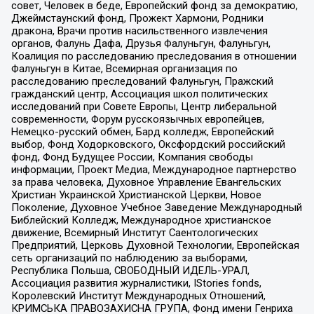
совет, Человек в беде, Европейский фонд за демократию,
Джеймстаунский фонд, Прожект Хармони, Родники
дракона, Врачи против насильственного извлечения
органов, Фалунь Дафа, Друзья Фалуньгун, Фалуньгун,
Коалиция по расследованию преследования в отношении
Фалуньгун в Китае, Всемирная организация по
расследованию преследований Фалуньгун, Пражский
гражданский центр, Ассоциация школ политических
исследований при Совете Европы, Центр либеральной
современности, Форум русскоязычных европейцев,
Немецко-русский обмен, Бард колледж, Европейский
выбор, Фонд Ходорковского, Оксфордский российский
фонд, Фонд Будущее России, Компания свободы
информации, Проект Медиа, Международное партнерство
за права человека, Духовное Управление Евангельских
Христиан Украинской Христианской Церкви, Новое
Поколение, Духовное Учебное Заведение Международный
Библейский Колледж, Международное христианское
движение, Всемирный Институт Саентологических
Предприятий, Церковь Духовной Технологии, Европейская
сеть организаций по наблюдению за выборами,
Республика Польша, СВОБОДНЫЙ ИДЕЛЬ-УРАЛ,
Ассоциация развития журналистики, IStories fonds,
Королевский Институт Международных Отношений,
КРИМСЬКА ПРАВОЗАХИСНА ГРУПА, Фонд имени Генриха