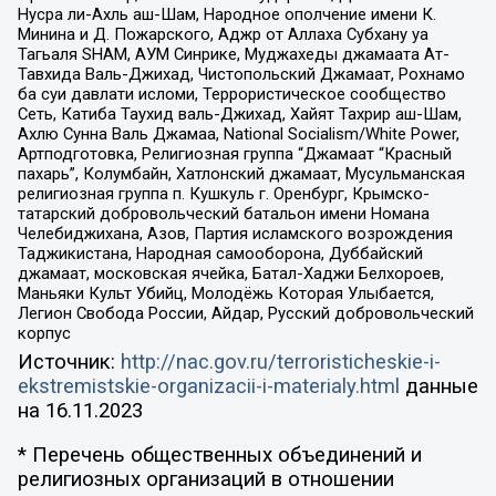
Нусра ли-Ахль аш-Шам, Народное ополчение имени К.
Минина и Д. Пожарского, Аджр от Аллаха Субхану уа
Тагьаля SHAM, АУМ Синрике, Муджахеды джамаата Ат-
Тавхида Валь-Джихад, Чистопольский Джамаат, Рохнамо
ба суи давлати исломи, Террористическое сообщество
Сеть, Катиба Таухид валь-Джихад, Хайят Тахрир аш-Шам,
Ахлю Сунна Валь Джамаа, National Socialism/White Power,
Артподготовка, Религиозная группа “Джамаат “Красный
пахарь”, Колумбайн, Хатлонский джамаат, Мусульманская
религиозная группа п. Кушкуль г. Оренбург, Крымско-
татарский добровольческий батальон имени Номана
Челебиджихана, Азов, Партия исламского возрождения
Таджикистана, Народная самооборона, Дуббайский
джамаат, московская ячейка, Батал-Хаджи Белхороев,
Маньяки Культ Убийц, Молодёжь Которая Улыбается,
Легион Свобода России, Айдар, Русский добровольческий
корпус
Источник:
http://nac.gov.ru/terroristicheskie-i-
ekstremistskie-organizacii-i-materialy.html
данные
на
16.11.2023
* Перечень общественных объединений и
религиозных организаций в отношении