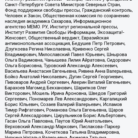
Санкт-Петербурге Совета Министров Северных Стран,
Фонд поддержки свободы прессы, Гражданский контроль,
Человек и Закон, Общественная комиссия по сохранению
наследия академика Сахарова, Информационное
агентство МЕМО. РУ, Институт региональной прессы,
Институт Развития Свободы Информации, Экозащита!-
Женсовет, Общественный вердикт, Евразийская
антимонопольная ассоциация, Бедушев Петр Петрович,
Дзугкоева Регина Николаевна, Кривенко Сергей
Владимирович, Милославский Павел Юрьевич, Шнырова
Ольга Вадимовна, Чанышева Лилия Айратовна, Сидорович
Ольга Борисовна, Туровский Александр Алексеевич,
Васильева Анастасия Евгеньевна, Ривина Анна Валерьевна,
Бойко Анатолий Николаевич, Дугин Сергей Георгиевич,
Пивоваров Андрей Сергеевич, Аверин Виталий Евгеньевич,
Барахоев Магомед Бекханович, Шарипков Олег
Викторович, Мошель Ирина Ароновна, Шведов Григорий
Сергеевич, Пономарев Лев Александрович, Каргалицкий
Борис Юльевич, Созаев Валерий Валерьевич, Исламов
Тимур Рифгатович, Романова Ольга Евгеньевна, Щаров
Сергей Алексадрович, Цирульников Борис Альбертович,
Гасан Ольга Павловна, Паутов Юрий Анатольевич,
Верховский Александр Маркович, Пислакова-Паркер
Марина Петровна, Кочеткова Татьяна Владимировна,
Чуркина Наталья Валерьевна, Акимова Татьяна