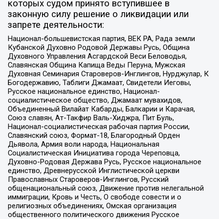
которых судом принято вступившее в
законную силу решение о ликвидации или
запрете деятельности:
Национал-большевистская партия, ВЕК РА, Рада земли
Кубанской Духовно Родовой Державы Русь, Община
Духовного Управления Асгардской Веси Беловодья,
Славянская Община Капища Веды Перуна, Мужская
Духовная Семинария Староверов-Инглингов, Нурджулар, К
Богодержавию, Таблиги Джамаат, Свидетели Иеговы,
Русское национальное единство, Национал-
социалистическое общество, Джамаат мувахидов,
Объединенный Вилайат Кабарды, Балкарии и Карачая,
Союз славян, Ат-Такфир Валь-Хиджра, Пит Буль,
Национал-социалистическая рабочая партия России,
Славянский союз, Формат-18, Благородный Орден
Дьявола, Армия воли народа, Национальная
Социалистическая Инициатива города Череповца,
Духовно-Родовая Держава Русь, Русское национальное
единство, Древнерусской Инглистической церкви
Православных Староверов-Инглингов, Русский
общенациональный союз, Движение против нелегальной
иммиграции, Кровь и Честь, О свободе совести и о
религиозных объединениях, Омская организация
общественного политического движения Русское