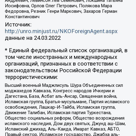
Андреевич, Левинсон Лев Семенович, Локшина Татьяна
Иосифовна, Орлов Олег Петрович, Полякова Мара
Федоровна, Резник Генри Маркович, Захаров Герман
Константинович
Источник:
http://unro.minjust.ru/NKOForeignAgent.aspx
данные на
24.03.2022
* Единый федеральный список организаций, в
том числе иностранных и международных
организаций, признанных в соответствии с
законодательством Российской Федерации
террористическими:
Высший военный Маджлисуль Шура Объединенных сил
моджахедов Кавказа, Конгресс народов Ичкерии и
Дагестана, База, Асбат аль-Ансар, Священная война,
Исламская группа, Братья-мусульмане, Партия исламского
освобождения, Лашкар-И-Тайба, Исламская группа,
Движение Талибан, Исламская партия Туркестана,
Общество социальных реформ, Общество возрождения
исламского наследия, Дом двух святых, Джунд аш-Шам,
Исламский джихад, Аль-Каида, Имарат Кавказ, АБТО,
Правый сектор, Исламское государство, Джабха аль-