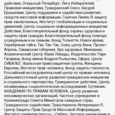
действие, Открытый Петербург, Лига Избирателей,
Правовая инициатива, Гражданский Союз, Хасдей
Ерушалаим, Центр поддержки и содействия развитию
средств массовой информации, Горячая Линия, В защиту
прав заключенных, Институт глобализации и социальных
движений, Центр социально-информационных инициатив
Действие, Благотворительный фонд охраны здоровья и
защиты прав граждан, Благотворительный фонд помощи
осужденным и их семьям, Фонд Тольятти, Новое время,
Серебряная тайга, Так-Так-Так, Сова, центр Анна, Проект
Апрель, Самарская губерния, Эра здоровья, Мемориал,
Аналитический Центр Юрия Левады, Издательство Парк
Гагарина, Фонд имени Андрея Рылькова, Сфера, Центр
СИБАЛЬТ, Уральская правозащитная группа, Женщины
Евразии, Институт прав человека, Фонд защиты гласности,
Российский исследовательский центр по правам человека,
Дальневосточный центр развития гражданских инициатив
и социального партнерства, Гражданское действие, Центр
независимых социологических исследований, Сутяжник,
АКАДЕМИЯ ПО ПРАВАМ ЧЕЛОВЕКА, Центр развития
некоммерческих организаций, Частное учреждение в
Калининграде Совета Министров северных стран,
Гражданское содействие, Трансперенси Интернешнл-Р,
Центр Защиты Прав Средств Массовой Информации,
Институт развития прессы - Сибирь, Частное учреждение в