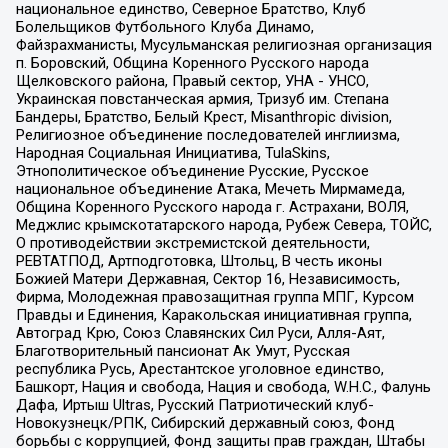
национальное единство, Северное Братство, Клуб
Болельщиков Футбольного Клуба Динамо,
Файзрахманисты, Мусульманская религиозная организация
п. Боровский, Община Коренного Русского народа
Щелковского района, Правый сектор, УНА - УНСО,
Украинская повстанческая армия, Тризуб им. Степана
Бандеры, Братство, Белый Крест, Misanthropic division,
Религиозное объединение последователей инглиизма,
Народная Социальная Инициатива, TulaSkins,
Этнополитическое объединение Русские, Русское
национальное объединение Атака, Мечеть Мирмамеда,
Община Коренного Русского народа г. Астрахани, ВОЛЯ,
Меджлис крымскотатарского народа, Рубеж Севера, ТОЙС,
О противодействии экстремистской деятельности,
РЕВТАТПОД, Артподготовка, Штольц, В честь иконы
Божией Матери Державная, Сектор 16, Независимость,
Фирма, Молодежная правозащитная группа МПГ, Курсом
Правды и Единения, Каракольская инициативная группа,
Автоград Крю, Союз Славянских Сил Руси, Алля-Аят,
Благотворительный пансионат Ак Умут, Русская
республика Русь, Арестантское уголовное единство,
Башкорт, Нация и свобода, Нация и свобода, W.H.С., Фалунь
Дафа, Иртыш Ultras, Русский Патриотический клуб-
Новокузнецк/РПК, Сибирский державный союз, Фонд
борьбы с коррупцией, Фонд защиты прав граждан, Штабы