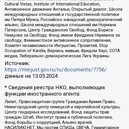
Cultural Vistas, Institute of International Education,
Антивоенное движение Антальи, Открытый диалог, Школа
международных отношений и государственной политики
им Питера Мунка, Российско-канадский демократический
альянс, Школа международных отношений им Нормана
Патерсона, Центр Гражданских Свобод, Фонд Бориса
Немцова за Свободу, Фонд имени Фридриха Науманна за
свободу, Феминистское антивоенное сопротивление,
Комитет независимости Ингушетии, Прометей, Stop
Occupation of Karelia, Вернись живым, Фридом Хаус, СОТА
медиа, Либерально-демократическая Лига Украины
Источник:
https://minjust.gov.ru/ru/documents/7756/
данные на
13.05.2024
* Сведения реестра НКО, выполняющих
функции иностранного агента:
Лилит, Правозащитная группа Гражданин.Армия.Право,
Нижегородский центр немецкой и европейской культуры,
Центр гендерных исследований, Фонд защиты прав
граждан Штаб, Институт права и публичной политики,
Фонд борьбы с коррупцией, Альянс врачей,
НАСИЛИЮ.НЕТ, Мы против СПИДа, СВЕЧА, Гуманитарное