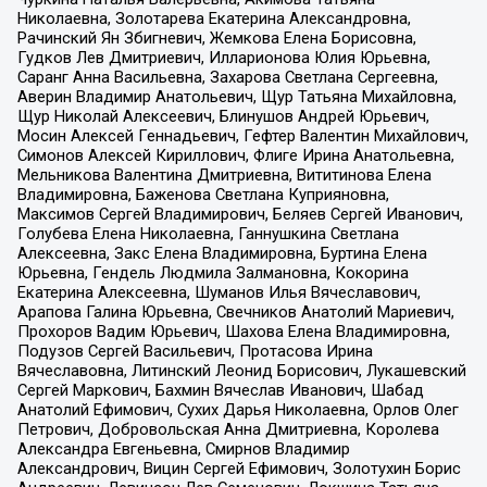
Николаевна, Золотарева Екатерина Александровна,
Рачинский Ян Збигневич, Жемкова Елена Борисовна,
Гудков Лев Дмитриевич, Илларионова Юлия Юрьевна,
Саранг Анна Васильевна, Захарова Светлана Сергеевна,
Аверин Владимир Анатольевич, Щур Татьяна Михайловна,
Щур Николай Алексеевич, Блинушов Андрей Юрьевич,
Мосин Алексей Геннадьевич, Гефтер Валентин Михайлович,
Симонов Алексей Кириллович, Флиге Ирина Анатольевна,
Мельникова Валентина Дмитриевна, Вититинова Елена
Владимировна, Баженова Светлана Куприяновна,
Максимов Сергей Владимирович, Беляев Сергей Иванович,
Голубева Елена Николаевна, Ганнушкина Светлана
Алексеевна, Закс Елена Владимировна, Буртина Елена
Юрьевна, Гендель Людмила Залмановна, Кокорина
Екатерина Алексеевна, Шуманов Илья Вячеславович,
Арапова Галина Юрьевна, Свечников Анатолий Мариевич,
Прохоров Вадим Юрьевич, Шахова Елена Владимировна,
Подузов Сергей Васильевич, Протасова Ирина
Вячеславовна, Литинский Леонид Борисович, Лукашевский
Сергей Маркович, Бахмин Вячеслав Иванович, Шабад
Анатолий Ефимович, Сухих Дарья Николаевна, Орлов Олег
Петрович, Добровольская Анна Дмитриевна, Королева
Александра Евгеньевна, Смирнов Владимир
Александрович, Вицин Сергей Ефимович, Золотухин Борис