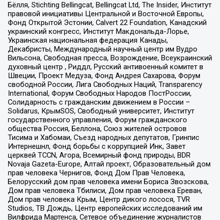
Бёлля, Stichting Bellingcat, Bellingcat Ltd, The Insider, Институт
правовой инициативы Центральной и Восточной Европы,
Фонд Открытой Эстонии, Calvert 22 Foundation, Канадский
украинский конгресс, Институт Макдональда-Лорье,
Украинская национальная федерация Канады,
Декабристы, Международный научный центр им Вудро
Вильсона, Свободная пресса, Возрождение, Всеукраинский
духовный центр , Риддл, Русский антивоенный комитет в
Швеции, Проект Медуза, Фонд Андрея Сахарова, Форум
свободной России, Лига Свободных Наций, Transparеncy
International, Форум Свободных Народов ПостРоссии,
Солидарность с гражданским движением в России –
Solidarus, КрымSOS, Свободный университет, Институт
государственного управления, Форум гражданского
общества Россия, Беллона, Союз жителей островов
Тисима и Хабомаи, Съезд народных депутатов, Гринпис
Интернешнл, Фонд борьбы с коррупцией Инк, Завет
церквей TCCN, Агора, Всемирный фонд природы, BDR
Novaja Gazeta-Europe, Алтай проект, Образовательный дом
прав человека Чернигов, Фонд Дом Прав Человека,
Белорусский дом прав человека имени Бориса Звозскова,
Дом прав человека Тбилиси, Дом прав человека Ереван,
Дом прав человека Крым, Центр дикого лосося, TVR
Studios, ТВ Дождь, Центр европейских исследований им
Вилфрида Мартенса, Сетевое объединение журналистов