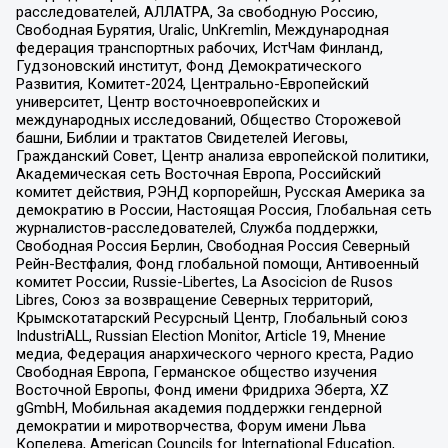
расследователей, АЛЛАТРА, За свободную Россию,
Свободная Бурятия, Uralic, UnKremlin, Международная
федерация транспортных рабочих, ИстЧам Финланд,
Гудзоновский институт, Фонд Демократического
Развития, Комитет-2024, Центрально-Европейский
университет, Центр восточноевропейских и
международных исследований, Общество Сторожевой
башни, Библии и трактатов Свидетелей Иеговы,
Гражданский Совет, Центр анализа европейской политики,
Академическая сеть Восточная Европа, Российский
комитет действия, РЭНД корпорейшн, Русская Америка за
демократию в России, Настоящая Россия, Глобальная сеть
журналистов-расследователей, Служба поддержки,
Свободная Россия Берлин, Свободная Россия Северный
Рейн-Вестфалия, Фонд глобальной помощи, Антивоенный
комитет России, Russie-Libertes, La Asocicion de Rusos
Libres, Союз за возвращение Северных территорий,
Крымскотатарский Ресурсный Центр, Глобальный союз
IndustriALL, Russian Election Monitor, Article 19, Мнение
медиа, Федерация анархического черного креста, Радио
Свободная Европа, Германское общество изучения
Восточной Европы, Фонд имени Фридриха Эберта, XZ
gGmbH, Мобильная академия поддержки гендерной
демократии и миротворчества, Форум имени Льва
Копелева, American Councils for International Education,