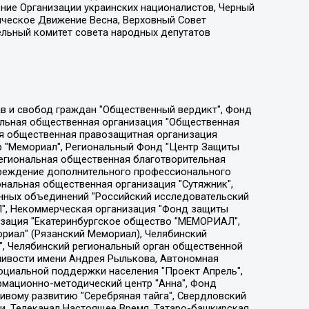
ение Организации украинских националистов, Черный
ическое Движение Весна, Верховный Совет
ельный комитет совета народных депутатов
ции социально-правовых программ "Лилит", Дальневосточное общественное движение "Маяк", Санкт-Петербургская ЛГБТ-инициативная группа "Выход", Инициативная группа ЛГБТ+ "Реверс", Алексеев Андрей Викторович, Бекбулатова Таисия Львовна, Беляев Иван Михайлович, Владыкина Елена Сергеевна, Гельман Марат Александрович, Никульшина Вероника Юрьевна, Толоконникова Надежда Андреевна, Шендерович Виктор Анатольевич, Общество с ограниченной ответственностью "Данное сообщение", Общество с ограниченной ответственностью Издательский дом "Новая глава", Айнбиндер Александра Александровна, Московский комьюнити-центр для ЛГБТ+инициатив, Благотворительный фонд развития филантропии, Deutsche Welle (Германия, Kurt-Schumacher-Strasse 3, 53113 Bonn), Борзунова Мария Михайловна, Воробьев Виктор Викторович, Голубева Анна Львовна, Константинова Алла Михайловна, Малкова Ирина Владимировна, Мурадов Мурад Абдулгалимович, Осетинская Елизавета Николаевна, Понасенков Евгений Николаевич, Ганапольский Матвей Юрьевич, Киселев Евгений Алексеевич, Борухович Ирина Григорьевна, Дремин Иван Тимофеевич, Дубровский Дмитрий Викторович, Красноярская региональная общественная организация поддержки и развития альтернативных образовательных технологий и межкультурных коммуникаций "ИНТЕРРА", Маяковская Екатерина Алексеевна, Фейгин Марк Захарович, Филимонов Андрей Викторович, Дзугкоева Регина Николаевна, Доброхотов Роман Александрович, Дудь Юрий Александрович, Елкин Сергей Владимирович, Кругликов Кирилл Игоревич, Сабунаева Мария Леонидовна, Семенов Алексей Владимирович, Шаинян Карен Багратович, Шульман Екатерина Михайловна, Асафьев Артур Валерьевич, Вахштайн Виктор Семенович, Венедиктов Алексей Алексеевич, Лушникова Екатерина Евгеньевна, Волков Леонид Михайлович, Невзоров Александр Глебович, Пархоменко Сергей Борисович, Сироткин Ярослав Николаевич, Кара-Мурза Владимир Владимирович, Баранова Наталья Владимировна, Гозман Леонид Яковлевич, Кагарлицкий Борис Юльевич, Климарев Михаил Валерьевич, Милов Владимир Станиславович, Автономная некоммерческая организация Краснодарский центр современного искусства "Типография", Моргенштерн Алишер Тагирович, Соболь Любовь Эдуардовна, Общество с ограниченной ответственностью "ЛИЗА НОРМ", Каспаров Гарри Кимович, Ходорковский Михаил Борисович, Общество с ограниченной ответственностью "Апрельские тезисы", Данилович Ирина Брониславовна, Кашин Олег Владимирович, Петров Николай Владимирович, Пивоваров Алексей Владимирович, Соколов Михаил Владимирович, Цветкова Юлия Владимировна, Чичваркин Евгений Александрович, Комитет против пыток/Команда против пыток, Общество с ограниченной ответственностью "Первый научный", Общество с ограниченной ответственностью "Вертолет и ко", Белоцерковская Вероника Борисовна, Кац Максим Евгеньевич, Лазарева Татьяна Юрьевна, Шаведдинов Руслан Табризович, Яшин Илья Валерьевич, Общество с ограниченной ответственностью "Иноагент ААВ", Алешковский Дмитрий Петрович, Альбац Евгения Марковна, Быков Дмитрий Львович, Галямина Юлия Евгеньевна, Лойко Сергей Леонидович, Мартынов Кирилл Константинович, Медведев Сергей Александрович, Крашенинников Федор Геннадиевич, Гордеева Катерина Вл