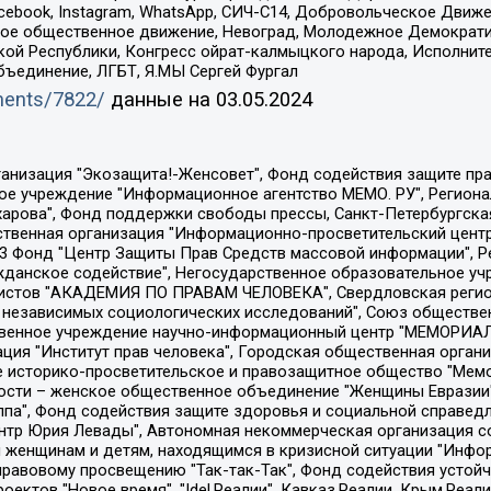
Facebook, Instagram, WhatsApp, СИЧ-С14, Добровольческое Движ
ское общественное движение, Невоград, Молодежное Демократ
ой Республики, Конгресс ойрат-калмыцкого народа, Исполнит
бъединение, ЛГБТ, Я.МЫ Сергей Фургал
uments/7822/
данные на
03.05.2024
Общество с ограниченной ответственностью "Радио Свободная Европа/Радио Свобода", Чешское информационное агентство "MEDIUM-ORIENT", Красноярская региональная общественная организация "Мы против СПИДа", Камалягин Денис Николаевич, Маркелов Сергей Евгеньевич, Пономарев Лев Александрович, Савицкая Людмила Алексеевна, Автономная некоммерческая организация "Центр по работе с проблемой насилия "НАСИЛИЮ.НЕТ", Межрегиональный профессиональный союз работников здравоохранения "Альянс врачей", Юридическое лицо, зарегистрированное в Латвийской Республике, SIA "Medusa Project" (регистрационный номер 40103797863, дата регистрации 10.06.2014), Некоммерческая организация "Фонд по борьбе с коррупцией", Автономная некоммерческая организация "Институт права и публичной политики", Баданин Роман Сергеевич, Гликин Максим Александрович, Железнова Мария Михайловна, Лукьянова Юлия Сергеевна, Маетная Елизавета Витальевна, Маняхин Петр Борисович, Чуракова Ольга Владимировна, Ярош Юлия Петровна, Юридическое лицо "The Insider SIA", зарегистрированное в Риге, Латвийская Республика (дата регистрации 26.06.2015), являющееся администратором доменного имени интернет-издания "The Insider SIA", https://theins.ru, Постернак Алексей Евгеньевич, Рубин Михаил Аркадьевич, Анин Роман Александрович, Юридическое лицо Istories fonds, зарегистрированное в Латвийской Республике (регистрационный номер 50008295751, дата регистрации 24.02.2020), Великовский Дмитрий Александрович, Долинина Ирина Николаевна, Мароховская Алеся Алексеевна, Шлейнов Роман Юрьевич, Шмагун Олеся Валентиновна, Общество с ограниченной ответственностью "Альтаир 2021", Общество с ограниченной ответственностью "Вега 2021", Общество с ограниченной ответственностью "Главный редактор 2021", Общество с ограниченной ответственностью "Ромашки монолит", Важенков Артем Валерьевич, Ивановская областная общественная организация "Центр гендерных исследований", Гурман Юрий Альбертович, Медиапроект "ОВД-Инфо", Егоров Владимир Владимирович, Жилинский Владимир Александрович, Общество с ограниченной ответственностью "ЗП", Иванова София Юрьевна, Карезина Инна Павловна, Кильтау Екатерина Викторовна, Петров Алексей Викторович, Пискунов Сергей Евгеньевич, Смирнов Сергей Сергеевич, Тихонов Михаил Сергеевич, Общество с ограниченной ответственностью "ЖУРНАЛИСТ-ИНОСТРАННЫЙ АГЕНТ", Арапова Галина Юрьевна, Вольтская Татьяна Анатольевна, Американская компания "Mason G.E.S. Anonymous Foundation" (США), являющаяся владельцем интернет-издания https://mnews.world/, Компания "Stichting Bellingcat", зарегистрированная в Нидерландах (дата регистрации 11.07.2018), Захаров Андрей Вячеславович, Клепиковская Екатерина Дмитриевна, Общество с ограниченной ответственностью "МЕМО", Перл Роман Александрович, Симонов Евгений Алексеевич, Соловьева Елена Анатольевна, Сотников Даниил Владимирович, Сурначева Елизавета Дмитриевна, Автономная некоммерческая организация по защите прав человека и информированию населения "Якутия – Наше Мнение", Общество с ограниченной ответственностью "Москоу диджитал медиа", с 26.01.2023 Общество с ограниченной ответственностью "Чайка Белые сады", Ветошкина Валерия Валерьевна, Заговора Максим Александрович, Межрегиональное общественное движение "Российская ЛГБТ - сеть", Оленичев Максим Владимирович, Павлов Иван Юрьевич, Скворцова Елена Сергеевна, Общество с ограниченной ответственностью "Как бы инагент", Кочетков Игорь Викторович, Общество с ограниченной ответственностью "Честные выборы", Еланчик Олег Александрович, Общество с ограниченной ответственностью "Нобелевский призыв", Гималова Регина Эмилевна, Григорьев Андрей Валерьевич, Григорьева Алина Александровна, Ассоциация по содействию защите прав призывников, альтернативнослужащих и военнослужащих "Правозащитная группа "Гражданин.Армия.Право", Хисамова Регина Фаритовна, Автономная некоммерческая организация по реализа