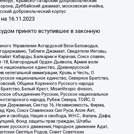
Оренбург, Крымско-татарский добровольческий
орона, Дуббайский джамаат, московская ячейка,
усский добровольческий корпус
 на
16.11.2023
судом принято вступившее в законную
вного Управления Асгардской Веси Беловодья,
годержавию, Таблиги Джамаат, Свидетели Иеговы,
айат Кабарды, Балкарии и Карачая, Союз славян,
т-18, Благородный Орден Дьявола, Армия воли
ое национальное единство, Древнерусской
 нелегальной иммиграции, Кровь и Честь, О
усское национальное единство, Северное Братство,
ровский, Община Коренного Русского народа
атство, Белый Крест, Misanthropic division,
еское объединение Русские, Русское национальное
котатарского народа, Рубеж Севера, ТОЙС, О
ри Державная, Сектор 16, Независимость, Фирма,
д Крю, Союз Славянских Сил Руси, Алля-Аят,
я и свобода, Нация и свобода, W.H.С., Фалунь Дафа,
рупцией, Фонд защиты прав граждан, Штабы
ение русского движения, Народное движение Адат,
етских Светлых Родов, Совет Советских