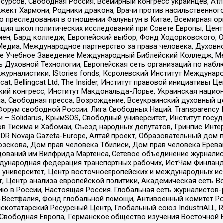
рсов, Свободная Россия, Всемирный конгресс украинцев, Атла
ект Хармони, Родники дракона, Врачи против насильственного
ию преследования в отношении Фалуньгун в Китае, Всемирная о
ация школ политических исследований при Совете Европы, Цен
мен, Бард колледж, Европейский выбор, Фонд Ходорковского,
едиа, Международное партнерство за права человека, Духовно
ое Учебное Заведение Международный Библейский Колледж, М
ь Духовной Технологии, Европейская сеть организаций по наб
урналистики, IStories fonds, Королевский Институт Между
gcat, Bellingcat Ltd, The Insider, Институт правовой инициатив
инский конгресс, Институт Макдональда-Лорье, Украинская нац
, Свободная пресса, Возрождение, Всеукраинский духовный цен
орум свободной России, Лига Свободных Наций, Transparеncy I
– Solidarus, КрымSOS, Свободный университет, Институт госу
в Тисима и Хабомаи, Съезд народных депутатов, Гринпис Инте
DR Novaja Gazeta-Europe, Алтай проект, Образовательный дом 
зскова, Дом прав человека Тбилиси, Дом прав человека Ерева
едований им Вилфрида Мартенса, Сетевое объединение журнали
Международная федерация транспортных рабочих, ИстЧам Финлан
й университет, Центр восточноевропейских и международных и
, Центр анализа европейской политики, Академическая сеть Во
ю в России, Настоящая Россия, Глобальная сеть журналистов
естфалия, Фонд глобальной помощи, Антивоенный комитет России,
татарский Ресурсный Центр, Глобальный союз IndustriALL, Russi
 Свободная Европа, Германское общество изучения Восточной 