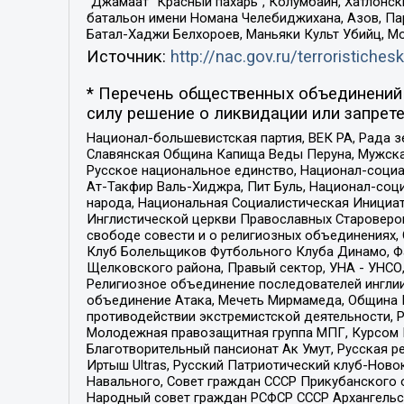
“Джамаат “Красный пахарь”, Колумбайн, Хатлонск
батальон имени Номана Челебиджихана, Азов, Па
Батал-Хаджи Белхороев, Маньяки Культ Убийц, М
Источник:
http://nac.gov.ru/terroristichesk
* Перечень общественных объединений 
силу решение о ликвидации или запрете
Национал-большевистская партия, ВЕК РА, Рада 
Славянская Община Капища Веды Перуна, Мужская
Русское национальное единство, Национал-социа
Ат-Такфир Валь-Хиджра, Пит Буль, Национал-соц
народа, Национальная Социалистическая Инициат
Инглистической церкви Православных Староверов
свободе совести и о религиозных объединениях,
Клуб Болельщиков Футбольного Клуба Динамо, Фа
Щелковского района, Правый сектор, УНА - УНСО, У
Религиозное объединение последователей инглии
объединение Атака, Мечеть Мирмамеда, Община К
противодействии экстремистской деятельности, 
Молодежная правозащитная группа МПГ, Курсом П
Благотворительный пансионат Ак Умут, Русская ре
Иртыш Ultras, Русский Патриотический клуб-Нов
Навального, Совет граждан СССР Прикубанского 
Народный совет граждан РСФСР СССР Архангельск