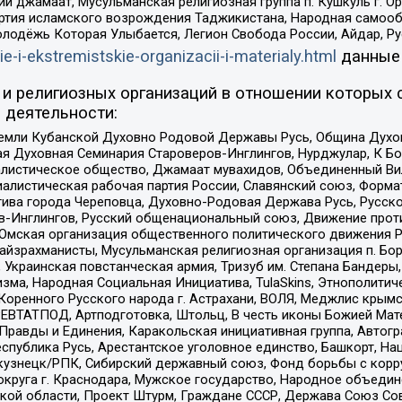
ий джамаат, Мусульманская религиозная группа п. Кушкуль г. 
ртия исламского возрождения Таджикистана, Народная самооб
олодёжь Которая Улыбается, Легион Свобода России, Айдар, Р
ie-i-ekstremistskie-organizacii-i-materialy.html
данные
и религиозных организаций в отношении которых 
 деятельности:
земли Кубанской Духовно Родовой Державы Русь, Община Духо
 Духовная Семинария Староверов-Инглингов, Нурджулар, К Бо
листическое общество, Джамаат мувахидов, Объединенный Вил
иалистическая рабочая партия России, Славянский союз, Форма
ива города Череповца, Духовно-Родовая Держава Русь, Русск
-Инглингов, Русский общенациональный союз, Движение против
 Омская организация общественного политического движения Р
йзрахманисты, Мусульманская религиозная организация п. Бо
краинская повстанческая армия, Тризуб им. Степана Бандеры, Бр
зма, Народная Социальная Инициатива, TulaSkins, Этнополитич
оренного Русского народа г. Астрахани, ВОЛЯ, Меджлис крымс
РЕВТАТПОД, Артподготовка, Штольц, В честь иконы Божией Мате
равды и Единения, Каракольская инициативная группа, Автогра
спублика Русь, Арестантское уголовное единство, Башкорт, Наци
окузнецк/РПК, Сибирский державный союз, Фонд борьбы с кор
округа г. Краснодара, Мужское государство, Народное объедин
ой области, Проект Штурм, Граждане СССР, Держава Союз Сов