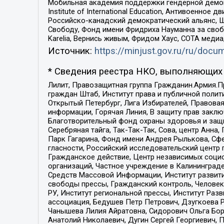
Мобильная академия поддержки гендерной демократи
Institute of International Education, Антивоенн
Российско-канадский демократический альянс, 
Свободу, Фонд имени Фридриха Науманна за свобо
Karelia, Вернись живым, Фридом Хаус, СОТА меди
Источник:
https://minjust.gov.ru/ru/doc
* Сведения реестра НКО, выполняющих 
Лилит, Правозащитная группа Гражданин.Армия.П
граждан Штаб, Институт права и публичной поли
Открытый Петербург, Лига Избирателей, Правова
информации, Горячая Линия, В защиту прав закл
Благотворительный фонд охраны здоровья и защи
Серебряная тайга, Так-Так-Так, Сова, центр Анн
Парк Гагарина, Фонд имени Андрея Рылькова, Сф
гласности, Российский исследовательский центр 
Гражданское действие, Центр независимых соци
организаций, Частное учреждение в Калининград
Средств Массовой Информации, Институт развити
свободы прессы, Гражданский контроль, Человек
РУ, Институт региональной прессы, Институт Ра
ассоциация, Бедушев Петр Петрович, Дзугкоева 
Чанышева Лилия Айратовна, Сидорович Ольга Бори
Анатолий Николаевич, Дугин Сергей Георгиевич, 