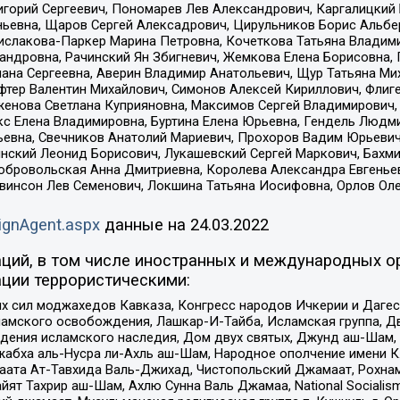
горий Сергеевич, Пономарев Лев Александрович, Каргалицкий 
ньевна, Щаров Сергей Алексадрович, Цирульников Борис Альбер
ислакова-Паркер Марина Петровна, Кочеткова Татьяна Владими
сандровна, Рачинский Ян Збигневич, Жемкова Елена Борисовна,
лана Сергеевна, Аверин Владимир Анатольевич, Щур Татьяна М
фтер Валентин Михайлович, Симонов Алексей Кириллович, Флиг
женова Светлана Куприяновна, Максимов Сергей Владимирович, 
кс Елена Владимировна, Буртина Елена Юрьевна, Гендель Людм
евна, Свечников Анатолий Мариевич, Прохоров Вадим Юрьевич
инский Леонид Борисович, Лукашевский Сергей Маркович, Бахм
Добровольская Анна Дмитриевна, Королева Александра Евгенье
евинсон Лев Семенович, Локшина Татьяна Иосифовна, Орлов Ол
ignAgent.aspx
данные на
24.03.2022
ций, в том числе иностранных и международных ор
ции террористическими:
ил моджахедов Кавказа, Конгресс народов Ичкерии и Дагеста
ламского освобождения, Лашкар-И-Тайба, Исламская группа, Дв
ения исламского наследия, Дом двух святых, Джунд аш-Шам, 
жабха аль-Нусра ли-Ахль аш-Шам, Народное ополчение имени К.
ата Ат-Тавхида Валь-Джихад, Чистопольский Джамаат, Рохнам
ят Тахрир аш-Шам, Ахлю Сунна Валь Джамаа, National Socialism