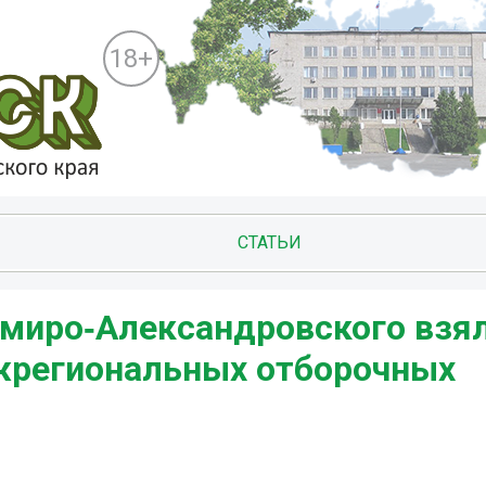
18+
СТАТЬИ
миро‑Александровского взя
ежрегиональных отборочных