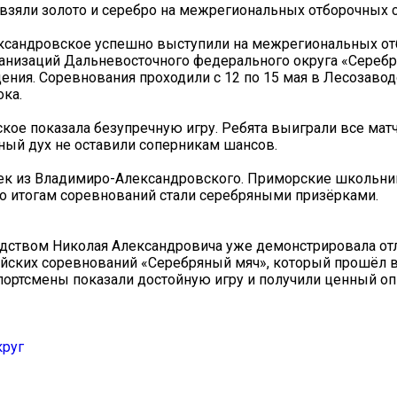
взяли золото и серебро на межрегиональных отборочных 
ксандровское успешно выступили на межрегиональных о
анизаций Дальневосточного федерального округа «Сереб
ния. Соревнования проходили с 12 по 15 мая в Лесозавод
ка.
е показала безупречную игру. Ребята выиграли все матчи
ный дух не оставили соперникам шансов.
ек из Владимиро-Александровского. Приморские школьни
по итогам соревнований стали серебряными призёрками.
водством Николая Александровича уже демонстрировала о
ийских соревнований «Серебряный мяч», который прошёл 
спортсмены показали достойную игру и получили ценный о
круг