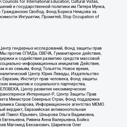
ls for International Education, Cultural Vistas,
ошений и государственной политики им Питера Мунка,
 Гражданских Свобод, Фонд Бориса Немцова за
имости Ингушетии, Прометей, Stop Occupation of
 Центр гендерных исследований, Фонд защиты прав
 Мы против СПИДа, СВЕЧА, Гуманитарное действие,
ддержки и содействия развитию средств массовой
р социально-информационных инициатив Действие,
 и их семьям, Фонд Тольятти, Новое время,
, Аналитический Центр Юрия Левады, Издательство
 Евразии, Институт прав человека, Фонд защиты
ких инициатив и социального партнерства,
ЕЛОВЕКА, Центр развития некоммерческих
 Трансперенси Интернешнл-Р, Центр Защиты Прав
овета Министров Северных Стран, Фонд поддержки
адемика Сахарова, Информационное агентство МЕМО.
ый вердикт, Евразийская антимонопольная
кий Павел Юрьевич, Шнырова Ольга Вадимовна,
 Евгеньевна, Ривина Анна Валерьевна, Бойко
хоев Магомед Бекханович, Шарипков Олег