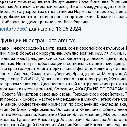
и и миротворчества, Форум имени Льва Копелева, American Counci
ое движение Антальи, Открытый диалог, Школа международных отн
Школа международных отношений им Нормана Патерсона, Центр
ду, Феминистское антивоенное сопротивление, Комитет независ
а, Либерально-демократическая Лига Украины
uments/7756/
данные на
13.05.2024
функции иностранного агента:
раво, Нижегородский центр немецкой и европейской культуры,
тики, Фонд борьбы с коррупцией, Альянс врачей, НАСИЛИЮ.НЕТ,
я инициатива, Гражданский Союз, Хасдей Ерушалаим, Центр по
юченных, Институт глобализации и социальных движений, Цент
ты прав граждан, Благотворительный фонд помощи осужденным
а, Проект Апрель, Самарская губерния, Эра здоровья, Мемориал
ера, Центр СИБАЛЬТ, Уральская правозащитная группа, Женщины
по правам человека, Дальневосточный центр развития гражданс
ологических исследований, Сутяжник, АКАДЕМИЯ ПО ПРАВАМ Ч
е Совета Министров северных стран, Гражданское содействие,
я прессы - Сибирь, Частное учреждение в Санкт-Петербурге С
 и Закон, Общественная комиссия по сохранению наследия ак
звития Свободы Информации, Экозащита!-Женсовет, Общественн
Регина Николаевна, Кривенко Сергей Владимирович, Милославс
совна, Туровский Александр Алексеевич, Васильева Анастасия
Пивоваров Андрей Сергеевич, Аверин Виталий Евгеньевич, Бара