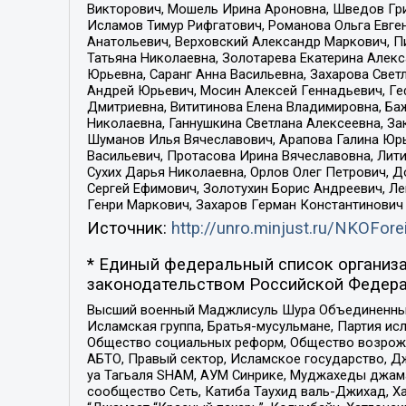
Викторович, Мошель Ирина Ароновна, Шведов Гри
Исламов Тимур Рифгатович, Романова Ольга Евге
Анатольевич, Верховский Александр Маркович, П
Татьяна Николаевна, Золотарева Екатерина Алек
Юрьевна, Саранг Анна Васильевна, Захарова Свет
Андрей Юрьевич, Мосин Алексей Геннадьевич, Ге
Дмитриевна, Вититинова Елена Владимировна, Ба
Николаевна, Ганнушкина Светлана Алексеевна, За
Шуманов Илья Вячеславович, Арапова Галина Юрь
Васильевич, Протасова Ирина Вячеславовна, Лит
Сухих Дарья Николаевна, Орлов Олег Петрович, 
Сергей Ефимович, Золотухин Борис Андреевич, Л
Генри Маркович, Захаров Герман Константинович
Источник:
http://unro.minjust.ru/NKOFore
* Единый федеральный список организа
законодательством Российской Федера
Высший военный Маджлисуль Шура Объединенных с
Исламская группа, Братья-мусульмане, Партия ис
Общество социальных реформ, Общество возрожд
АБТО, Правый сектор, Исламское государство, Д
уа Тагьаля SHAM, АУМ Синрике, Муджахеды джама
сообщество Сеть, Катиба Таухид валь-Джихад, Хай