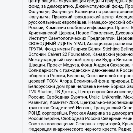
центр защиты окружающей среды и природных ресу
фонд за демократию, Джеймстаунский фонд, Прож
Фалуньгун, Фалуньгун, Коалиция по расследован
Фалуньгун, Пражский гражданский центр, Ассоци
русскоязычных европейцев, Немецко-русский об
России, Компания свободы информации, Проект М
Христианской Церкви, Новое Поколение, Духовн
Институт Саентологических Предприятий, Церков
СВОБОДНЫЙ ИДЕЛЬ-УРАЛ, Ассоциация развития ж
ГРУПА, Фонд имени Генриха Бёлля, Stichting Bellin
Эстонии, Calvert 22 Foundation, Канадский укра
Международный научный центр им Вудро Вильсона
Швеции, Проект Медуза, Фонд Андрея Сахарова, Ф
Солидарность с гражданским движением в России 
общества Россия, Беллона, Союз жителей острово
церквей TCCN, Агора, Всемирный фонд природы, B
Белорусский дом прав человека имени Бориса Зво
TVR Studios, ТВ Дождь, Центр европейских иссл
Россию, Свободная Бурятия, Uralic, UnKremlin, 
Развития, Комитет-2024, Центрально-Европейски
трактатов Свидетелей Иеговы, Гражданский Совет
РЭНД корпорейшн, Русская Америка за демократи
Россия Берлин, Свободная Россия Северный Рейн-В
Союз за возвращение Северных территорий, Крымско
Федерация анархического черного креста, Радио