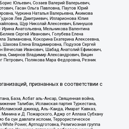
Борис Юльевич, Созаев Валерий Валерьевич,
тович, Гасан Ольга Павловна, Паутов Юрий
ровна, Чуркина Наталья Валерьевна, Акимова
 Гудков Лев Дмитриевич, Илларионова Юлия
ихайловна, Щур Николай Алексеевич, Блинушов
е Ирина Анатольевна, Мельникова Валентина
Беляев Сергей Иванович, Голубева Елена
ила Залмановна, Кокорина Екатерина Алексеевна,
, Шахова Елена Владимировна, Подузов Сергей
ин Вячеслав Иванович, Шабад Анатолий Ефимович,
вна, Смирнов Владимир Александрович, Вицин
ег Петрович, Полякова Мара Федоровна, Резник
ганизаций, признанных в соответствии с
на, База, Асбат аль-Ансар, Священная война,
ижение Талибан, Исламская партия Туркестана,
Исламский джихад, Аль-Каида, Имарат Кавказ,
 Минина и Д. Пожарского, Аджр от Аллаха Субхану
о ба суи давлати исломи, Террористическое
/White Power, Артподготовка, Религиозная группа