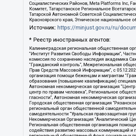
Социалистических Районов, Meta Platforms Inc, 
Комитет, Татарстанское Региональное Всетатар
Татарской Автономной Советской Социалистическ
Красноярского края, Этническое национальное о
Источник:
https://minjust.gov.ru/ru/doc
* Реестр иностранных агентов:
Калининградская региональная общественная организация "Экозащита!-Женсовет", Фонд содействия защите прав и свобод граждан "Общественный вердикт", Фонд "Институт Развития Свободы Информации", Частное учреждение "Информационное агентство МЕМО. РУ", Региональная общественная организация "Общественная комиссия по сохранению наследия академика Сахарова", Фонд поддержки свободы прессы, Санкт-Петербургская общественная правозащитная организация "Гражданский контроль", Межрегиональная общественная организация "Информационно-просветительский центр "Мемориал", Региональный Фонд "Центр Защиты Прав Средств Массовой Информации", с 05.12.2023 Фонд "Центр Защиты Прав Средств массовой информации", Региональная общественная благотворительная организация помощи беженцам и мигрантам "Гражданское содействие", Негосударственное образовательное учреждение дополнительного профессионального образования (повышение квалификации) специалистов "АКАДЕМИЯ ПО ПРАВАМ ЧЕЛОВЕКА", Свердловская региональная общественная организация "Сутяжник", Автономная некоммерческая организация "Центр независимых социологических исследований", Союз общественных объединений "Российский исследовательский центр по правам человека", Региональное общественное учреждение научно-информационный центр "МЕМОРИАЛ", Некоммерческая организация "Фонд защиты гласности", Автономная некоммерческая организация "Институт прав человека", Городская общественная организация "Екатеринбургское общество "МЕМОРИАЛ", Городская общественная организация "Рязанское историко-просветительское и правозащитное общество "Мемориал" (Рязанский Мемориал), Челябинский региональный орган общественной самодеятельности – женское общественное объединение "Женщины Евразии", Челябинский региональный орган общественной самодеятельности "Уральская правозащитная группа", Фонд содействия защите здоровья и социальной справедливости имени Андрея Рылькова, Автономная Некоммерческая Организация "Аналитический Центр Юрия Левады", Автономная некоммерческая организация социальной поддержки населения "Проект Апрель", Региональная общественная организация помощи женщинам и детям, находящимся в кризисной ситуации "Информационно-методический центр "Анна", Фонд содействия развитию массовых коммуникаций и правовому просвещению "Так-так-Так", Фонд содействия устойчивому развитию "Серебряная тайга", Свердловский региональный общественный фонд социальных проектов "Новое время", "Idel.Реалии", Кавказ.Реалии, Крым.Реалии, Телеканал Настоящее Время, Татаро-башкирская служба Радио Свобода (Azatliq Radiosi), Радио Свободная Европа/Радио Свобода (PCE/PC), "Сибирь.Реалии", "Фактограф", Благотворительный фонд помощи осужденным и их семьям, Автономная некоммерческая организация "Институт глобализации и социальных движений", Фонд "В защиту прав заключенных", Частное учреждение "Центр поддержки и содействия развитию средств массовой информации", Пензенский региональный общественный благотворительный фонд "Гражданский союз", "Север.Реалии", Некоммерческая организация Фонд "Правовая инициатива", 