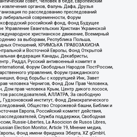
нтический совет, Человек в беде, Европейский
 извлечения органов, Фалунь Дафа, Друзья
рганизация по расследованию преследований
тр либеральной современности, Форум
 Оксфордский российский фонд, Фонд Будущее
е Управление Евангельских Христиан Украинской
еждународное христианское движение, Всемирный
людению за выборами, Республика Польша,
народных Отношений, КРИМСЬКА ПРАВОЗАХИСНА
ы Центральной и Восточной Европы, Фонд Открытой
иональная федерация Канады, Декабристы,
тр , Риддл, Русский антивоенный комитет в
nternational, Форум Свободных Народов ПостРоссии,
дарственного управления, Форум гражданского
рнешнл, Фонд борьбы с коррупцией Инк, Завет
прав человека Чернигов, Фонд Дом Прав Человека,
н, Дом прав человека Крым, Центр дикого лосося,
стов расследователей, АЛЛАТРА, За свободную
д, Гудзоновский институт, Фонд Демократического
сследований, Общество Сторожевой башни, Библии и
сточная Европа, Российский комитет действия,
-расследователей, Служба поддержки, Свободная
 Russie-Libertes, La Asocicion de Rusos Libres,
an Election Monitor, Article 19, Мнение медиа,
Европы, Фонд имени Фридриха Эберта, XZ gGmbH,