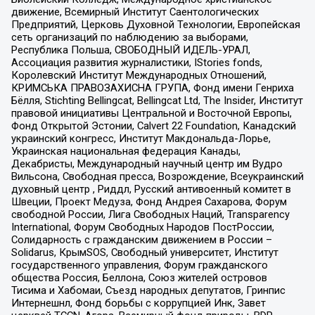
движение, Всемирный Институт Саентологических
Предприятий, Церковь Духовной Технологии, Европейская
сеть организаций по наблюдению за выборами,
Республика Польша, СВОБОДНЫЙ ИДЕЛЬ-УРАЛ,
Ассоциация развития журналистики, IStories fonds,
Королевский Институт Международных Отношений,
КРИМСЬКА ПРАВОЗАХИСНА ГРУПА, Фонд имени Генриха
Бёлля, Stichting Bellingcat, Bellingcat Ltd, The Insider, Институт
правовой инициативы Центральной и Восточной Европы,
Фонд Открытой Эстонии, Calvert 22 Foundation, Канадский
украинский конгресс, Институт Макдональда-Лорье,
Украинская национальная федерация Канады,
Декабристы, Международный научный центр им Вудро
Вильсона, Свободная пресса, Возрождение, Всеукраинский
духовный центр , Риддл, Русский антивоенный комитет в
Швеции, Проект Медуза, Фонд Андрея Сахарова, Форум
свободной России, Лига Свободных Наций, Transparеncy
International, Форум Свободных Народов ПостРоссии,
Солидарность с гражданским движением в России –
Solidarus, КрымSOS, Свободный университет, Институт
государственного управления, Форум гражданского
общества Россия, Беллона, Союз жителей островов
Тисима и Хабомаи, Съезд народных депутатов, Гринпис
Интернешнл, Фонд борьбы с коррупцией Инк, Завет