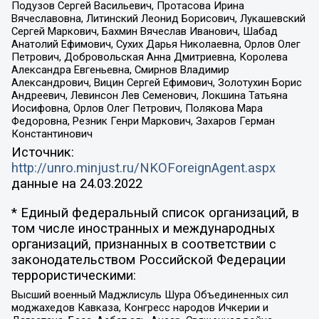
Подузов Сергей Васильевич, Протасова Ирина
Вячеславовна, Литинский Леонид Борисович, Лукашевский
Сергей Маркович, Бахмин Вячеслав Иванович, Шабад
Анатолий Ефимович, Сухих Дарья Николаевна, Орлов Олег
Петрович, Добровольская Анна Дмитриевна, Королева
Александра Евгеньевна, Смирнов Владимир
Александрович, Вицин Сергей Ефимович, Золотухин Борис
Андреевич, Левинсон Лев Семенович, Локшина Татьяна
Иосифовна, Орлов Олег Петрович, Полякова Мара
Федоровна, Резник Генри Маркович, Захаров Герман
Константинович
Источник:
http://unro.minjust.ru/NKOForeignAgent.aspx
данные на
24.03.2022
* Единый федеральный список организаций, в
том числе иностранных и международных
организаций, признанных в соответствии с
законодательством Российской Федерации
террористическими:
Высший военный Маджлисуль Шура Объединенных сил
моджахедов Кавказа, Конгресс народов Ичкерии и