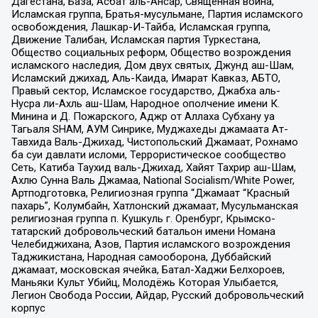
Дагестана, База, Асбат аль-Ансар, Священная война,
Исламская группа, Братья-мусульмане, Партия исламского
освобождения, Лашкар-И-Тайба, Исламская группа,
Движение Талибан, Исламская партия Туркестана,
Общество социальных реформ, Общество возрождения
исламского наследия, Дом двух святых, Джунд аш-Шам,
Исламский джихад, Аль-Каида, Имарат Кавказ, АБТО,
Правый сектор, Исламское государство, Джабха аль-
Нусра ли-Ахль аш-Шам, Народное ополчение имени К.
Минина и Д. Пожарского, Аджр от Аллаха Субхану уа
Тагьаля SHAM, АУМ Синрике, Муджахеды джамаата Ат-
Тавхида Валь-Джихад, Чистопольский Джамаат, Рохнамо
ба суи давлати исломи, Террористическое сообщество
Сеть, Катиба Таухид валь-Джихад, Хайят Тахрир аш-Шам,
Ахлю Сунна Валь Джамаа, National Socialism/White Power,
Артподготовка, Религиозная группа “Джамаат “Красный
пахарь”, Колумбайн, Хатлонский джамаат, Мусульманская
религиозная группа п. Кушкуль г. Оренбург, Крымско-
татарский добровольческий батальон имени Номана
Челебиджихана, Азов, Партия исламского возрождения
Таджикистана, Народная самооборона, Дуббайский
джамаат, московская ячейка, Батал-Хаджи Белхороев,
Маньяки Культ Убийц, Молодёжь Которая Улыбается,
Легион Свобода России, Айдар, Русский добровольческий
корпус