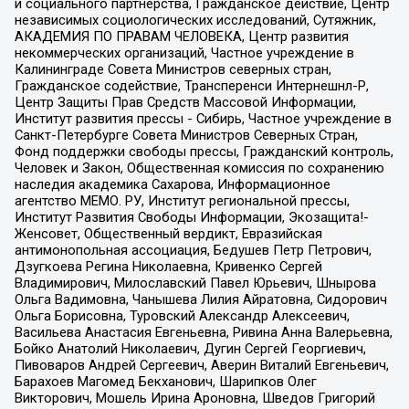
и социального партнерства, Гражданское действие, Центр
независимых социологических исследований, Сутяжник,
АКАДЕМИЯ ПО ПРАВАМ ЧЕЛОВЕКА, Центр развития
некоммерческих организаций, Частное учреждение в
Калининграде Совета Министров северных стран,
Гражданское содействие, Трансперенси Интернешнл-Р,
Центр Защиты Прав Средств Массовой Информации,
Институт развития прессы - Сибирь, Частное учреждение в
Санкт-Петербурге Совета Министров Северных Стран,
Фонд поддержки свободы прессы, Гражданский контроль,
Человек и Закон, Общественная комиссия по сохранению
наследия академика Сахарова, Информационное
агентство МЕМО. РУ, Институт региональной прессы,
Институт Развития Свободы Информации, Экозащита!-
Женсовет, Общественный вердикт, Евразийская
антимонопольная ассоциация, Бедушев Петр Петрович,
Дзугкоева Регина Николаевна, Кривенко Сергей
Владимирович, Милославский Павел Юрьевич, Шнырова
Ольга Вадимовна, Чанышева Лилия Айратовна, Сидорович
Ольга Борисовна, Туровский Александр Алексеевич,
Васильева Анастасия Евгеньевна, Ривина Анна Валерьевна,
Бойко Анатолий Николаевич, Дугин Сергей Георгиевич,
Пивоваров Андрей Сергеевич, Аверин Виталий Евгеньевич,
Барахоев Магомед Бекханович, Шарипков Олег
Викторович, Мошель Ирина Ароновна, Шведов Григорий