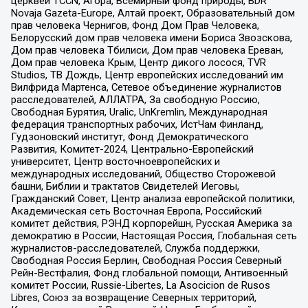
церквей TCCN, Агора, Всемирный фонд природы, BDR
Novaja Gazeta-Europe, Алтай проект, Образовательный дом
прав человека Чернигов, Фонд Дом Прав Человека,
Белорусский дом прав человека имени Бориса Звозскова,
Дом прав человека Тбилиси, Дом прав человека Ереван,
Дом прав человека Крым, Центр дикого лосося, TVR
Studios, ТВ Дождь, Центр европейских исследований им
Вилфрида Мартенса, Сетевое объединение журналистов
расследователей, АЛЛАТРА, За свободную Россию,
Свободная Бурятия, Uralic, UnKremlin, Международная
федерация транспортных рабочих, ИстЧам Финланд,
Гудзоновский институт, Фонд Демократического
Развития, Комитет-2024, Центрально-Европейский
университет, Центр восточноевропейских и
международных исследований, Общество Сторожевой
башни, Библии и трактатов Свидетелей Иеговы,
Гражданский Совет, Центр анализа европейской политики,
Академическая сеть Восточная Европа, Российский
комитет действия, РЭНД корпорейшн, Русская Америка за
демократию в России, Настоящая Россия, Глобальная сеть
журналистов-расследователей, Служба поддержки,
Свободная Россия Берлин, Свободная Россия Северный
Рейн-Вестфалия, Фонд глобальной помощи, Антивоенный
комитет России, Russie-Libertes, La Asocicion de Rusos
Libres, Союз за возвращение Северных территорий,