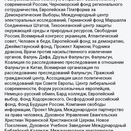
современной России, Черноморский фонд регионального
сотрудничества, Европейская Платформа за
Демократические Выборы, Международный центр
электоральных исследований, Германский фонд Маршалла
Соединенных Штатов, Тихоокеанский центр защиты
окружающей среды и природных ресурсов, Свободная
Россия, Всемирный конгресс украинцев, Атлантический
совет, Человек в беде, Европейский фонд за демократию,
Джеймстаунский фонд, Прожект Хармони, Родники
дракона, Врачи против насильственного извлечения
органов, Фалунь Дафа, Друзья Фалуньгун, Фалуньгун,
Коалиция по расследованию преследования в отношении
Фалуньгун в Китае, Всемирная организация по
расследованию преследований Фалуньгун, Пражский
гражданский центр, Ассоциация школ политических
исследований при Совете Европы, Центр либеральной
современности, Форум русскоязычных европейцев,
Немецко-русский обмен, Бард колледж, Европейский
выбор, Фонд Ходорковского, Оксфордский российский
фонд, Фонд Будущее России, Компания свободы
информации, Проект Медиа, Международное партнерство
за права человека, Духовное Управление Евангельских
Христиан Украинской Христианской Церкви, Новое
Поколение, Духовное Учебное Заведение Международный
Библейский Колледж, Международное христианское