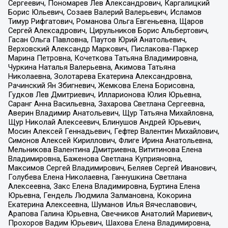
Сергеевич, Пономарев Лев Александрович, Каргалицкий
Борис Юльевич, Созаев Валерий Валерьевич, Исламов
Тимур Рифгатович, Романова Ольга Евгеньевна, Щаров
Сергей Алексадрович, Цирульников Борис Альбертович,
Гасан Ольга Павловна, Паутов Юрий Анатольевич,
Верховский Александр Маркович, Пислакова-Паркер
Марина Петровна, Кочеткова Татьяна Владимировна,
Чуркина Наталья Валерьевна, Акимова Татьяна
Николаевна, Золотарева Екатерина Александровна,
Рачинский Ян Збигневич, Жемкова Елена Борисовна,
Гудков Лев Дмитриевич, Илларионова Юлия Юрьевна,
Саранг Анна Васильевна, Захарова Светлана Сергеевна,
Аверин Владимир Анатольевич, Щур Татьяна Михайловна,
Щур Николай Алексеевич, Блинушов Андрей Юрьевич,
Мосин Алексей Геннадьевич, Гефтер Валентин Михайлович,
Симонов Алексей Кириллович, Флиге Ирина Анатольевна,
Мельникова Валентина Дмитриевна, Вититинова Елена
Владимировна, Баженова Светлана Куприяновна,
Максимов Сергей Владимирович, Беляев Сергей Иванович,
Голубева Елена Николаевна, Ганнушкина Светлана
Алексеевна, Закс Елена Владимировна, Буртина Елена
Юрьевна, Гендель Людмила Залмановна, Кокорина
Екатерина Алексеевна, Шуманов Илья Вячеславович,
Арапова Галина Юрьевна, Свечников Анатолий Мариевич,
Прохоров Вадим Юрьевич, Шахова Елена Владимировна,