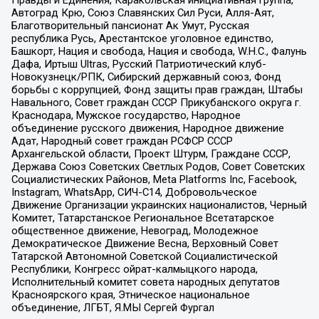
Автоград Крю, Союз Славянских Сил Руси, Алля-Аят,
Благотворительный пансионат Ак Умут, Русская
республика Русь, Арестантское уголовное единство,
Башкорт, Нация и свобода, Нация и свобода, W.H.С., Фалунь
Дафа, Иртыш Ultras, Русский Патриотический клуб-
Новокузнецк/РПК, Сибирский державный союз, Фонд
борьбы с коррупцией, Фонд защиты прав граждан, Штабы
Навального, Совет граждан СССР Прикубанского округа г.
Краснодара, Мужское государство, Народное
объединение русского движения, Народное движение
Адат, Народный совет граждан РСФСР СССР
Архангельской области, Проект Штурм, Граждане СССР,
Держава Союз Советских Светлых Родов, Совет Советских
Социалистических Районов, Meta Platforms Inc, Facebook,
Instagram, WhatsApp, СИЧ-С14, Добровольческое
Движение Организации украинских националистов, Черный
Комитет, Татарстанское Региональное Всетатарское
общественное движение, Невоград, Молодежное
Демократическое Движение Весна, Верховный Совет
Татарской Автономной Советской Социалистической
Республики, Конгресс ойрат-калмыцкого народа,
Исполнительный комитет совета народных депутатов
Красноярского края, Этническое национальное
объединение, ЛГБТ, Я.МЫ Сергей Фургал