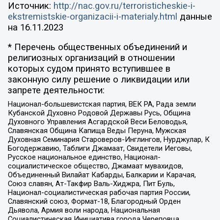
Источник:
http://nac.gov.ru/terroristicheskie-i-
ekstremistskie-organizacii-i-materialy.html
данные
на
16.11.2023
* Перечень общественных объединений и
религиозных организаций в отношении
которых судом принято вступившее в
законную силу решение о ликвидации или
запрете деятельности:
Национал-большевистская партия, ВЕК РА, Рада земли
Кубанской Духовно Родовой Державы Русь, Община
Духовного Управления Асгардской Веси Беловодья,
Славянская Община Капища Веды Перуна, Мужская
Духовная Семинария Староверов-Инглингов, Нурджулар, К
Богодержавию, Таблиги Джамаат, Свидетели Иеговы,
Русское национальное единство, Национал-
социалистическое общество, Джамаат мувахидов,
Объединенный Вилайат Кабарды, Балкарии и Карачая,
Союз славян, Ат-Такфир Валь-Хиджра, Пит Буль,
Национал-социалистическая рабочая партия России,
Славянский союз, Формат-18, Благородный Орден
Дьявола, Армия воли народа, Национальная
Социалистическая Инициатива города Череповца,