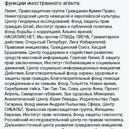
функции иностранного агента:
Лилит, Правозащитная группа Гражданин.Армия.Право,
Нижегородский центр немецкой и европейской культуры,
Центр гендерных исследований, Фонд защиты прав
граждан Штаб, Институт права и публичной политики,
Фонд борьбы с коррупцией, Альянс врачей,
НАСИЛИЮ.НЕТ, Мы против СПИДа, СВЕЧА, Гуманитарное
действие, Открытый Петербург, Лига Избирателей,
Правовая инициатива, Гражданский Союз, Хасдей
Ерушалаим, Центр поддержки и содействия развитию
средств массовой информации, Горячая Линия, В защиту
прав заключенных, Институт глобализации и социальных
движений, Центр социально-информационных инициатив
Действие, Благотворительный фонд охраны здоровья и
защиты прав граждан, Благотворительный фонд помощи
осужденным и их семьям, Фонд Тольятти, Новое время,
Серебряная тайга, Так-Так-Так, Сова, центр Анна, Проект
Апрель, Самарская губерния, Эра здоровья, Мемориал,
Аналитический Центр Юрия Левады, Издательство Парк
Гагарина, Фонд имени Андрея Рылькова, Сфера, Центр
СИБАЛЬТ, Уральская правозащитная группа, Женщины
Евразии, Институт прав человека, Фонд защиты гласности,
Российский исследовательский центр по правам человека,
Дальневосточный центр развития гражданских инициатив