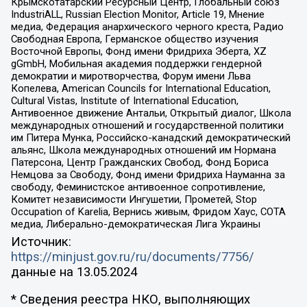
Крымскотатарский Ресурсный Центр, Глобальный союз
IndustriALL, Russian Election Monitor, Article 19, Мнение
медиа, Федерация анархического черного креста, Радио
Свободная Европа, Германское общество изучения
Восточной Европы, Фонд имени Фридриха Эберта, XZ
gGmbH, Мобильная академия поддержки гендерной
демократии и миротворчества, Форум имени Льва
Копелева, American Councils for International Education,
Cultural Vistas, Institute of International Education,
Антивоенное движение Антальи, Открытый диалог, Школа
международных отношений и государственной политики
им Питера Мунка, Российско-канадский демократический
альянс, Школа международных отношений им Нормана
Патерсона, Центр Гражданских Свобод, Фонд Бориса
Немцова за Свободу, Фонд имени Фридриха Науманна за
свободу, Феминистское антивоенное сопротивление,
Комитет независимости Ингушетии, Прометей, Stop
Occupation of Karelia, Вернись живым, Фридом Хаус, СОТА
медиа, Либерально-демократическая Лига Украины
Источник:
https://minjust.gov.ru/ru/documents/7756/
данные на
13.05.2024
* Сведения реестра НКО, выполняющих