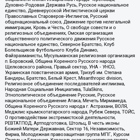
Духовно-Родовая Держава Русь, Русское национальное
единство, Древнерусской Инглистической церкви
Православных Староверов-Инглингов, Русский
общенациональный союз, Движение против нелегальной
иммиграции, Кровь и Честь, О свободе совести и о
религиозных объединениях, Омская организация
общественного политического движения Русское
национальное единство, Северное Братство, Клуб
Болельщиков Футбольного Клуба Динамо,
Файзрахманисты, Мусульманская религиозная организация
п. Боровский, Община Коренного Русского народа
Щелковского района, Правый сектор, УНА - УНСО,
Украинская повстанческая армия, Тризуб им. Степана
Бандеры, Братство, Белый Крест, Misanthropic division,
Религиозное объединение последователей инглиизма,
Народная Социальная Инициатива, TulaSkins,
Этнополитическое объединение Русские, Русское
национальное объединение Атака, Мечеть Мирмамеда,
Община Коренного Русского народа г. Астрахани, ВОЛЯ,
Меджлис крымскотатарского народа, Рубеж Севера, ТОЙС,
О противодействии экстремистской деятельности,
РЕВТАТПОД, Артподготовка, Штольц, В честь иконы
Божией Матери Державная, Сектор 16, Независимость,
Фирма, Молодежная правозащитная группа МПГ, Курсом
Правды и Единения, Каракольская инициативная группа,