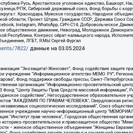
спублика Русь, Арестантское уголовное единство, Башкорт, Наци
окузнецк/РПК, Сибирский державный союз, Фонд борьбы с кор
округа г. Краснодара, Мужское государство, Народное объедин
ой области, Проект Штурм, Граждане СССР, Держава Союз Сов
Facebook, Instagram, WhatsApp, СИЧ-С14, Добровольческое Движ
ское общественное движение, Невоград, Молодежное Демократ
ой Республики, Конгресс ойрат-калмыцкого народа, Исполнит
бъединение, ЛГБТ, Я.МЫ Сергей Фургал
uments/7822/
данные на
03.05.2024
Общество с ограниченной ответственностью "Радио Свободная Европа/Радио Свобода", Чешское информационное агентство "MEDIUM-ORIENT", Красноярская региональная общественная организация "Мы против СПИДа", Камалягин Денис Николаевич, Маркелов Сергей Евгеньевич, Пономарев Лев Александрович, Савицкая Людмила Алексеевна, Автономная некоммерческая организация "Центр по работе с проблемой насилия "НАСИЛИЮ.НЕТ", Межрегиональный профессиональный союз работников здравоохранения "Альянс врачей", Юридическое лицо, зарегистрированное в Латвийской Республике, SIA "Medusa Project" (регистрационный номер 40103797863, дата регистрации 10.06.2014), Некоммерческая организация "Фонд по борьбе с коррупцией", Автономная некоммерческая организация "Институт права и публичной политики", Баданин Роман Сергеевич, Гликин Максим Александрович, Железнова Мария Михайловна, Лукьянова Юлия Сергеевна, Маетная Елизавета Витальевна, Маняхин Петр Борисович, Чуракова Ольга Владимировна, Ярош Юлия Петровна, Юридическое лицо "The Insider SIA", зарегистрированное в Риге, Латвийская Республика (дата регистрации 26.06.2015), являющееся администратором доменного имени интернет-издания "The Insider SIA", https://theins.ru, Постернак Алексей Евгеньевич, Рубин Михаил Аркадьевич, Анин Роман Александрович, Юридическое лицо Istories fonds, зарегистрированное в Латвийской Республике (регистрационный номер 50008295751, дата регистрации 24.02.2020), Великовский Дмитрий Александрович, Долинина Ирина Николаевна, Мароховская Алеся Алексеевна, Шлейнов Роман Юрьевич, Шмагун Олеся Валентиновна, Общество с ограниченной ответственностью "Альтаир 2021", Общество с ограниченной ответственностью "Вега 2021", Общество с ограниченной ответственностью "Главный редактор 2021", Общество с ограниченной ответственностью "Ромашки монолит", Важенков Артем Валерьевич, Ивановская областная общественная организация "Центр гендерных исследований", Гурман Юрий Альбертович, Медиапроект "ОВД-Инфо", Егоров Владимир Владимирович, Жилинский Владимир Александрович, Общество с ограниченной ответственностью "ЗП", Иванова София Юрьевна, Карезина Инна Павловна, Кильтау Екатерина Викторовна, Петров Алексей Викторович, Пискунов Сергей Евгеньевич, Смирнов Сергей Сергеевич, Тихонов Михаил Сергеевич, Общество с ограниченной ответственностью "ЖУРНАЛИСТ-ИНОСТРАННЫЙ АГЕНТ", Арапова Галина Юрьевна, Вольтская Татьяна Анатольевна, Американская компания "Mason G.E.S. Anonymous Foundation" (США), являющаяся владельцем интернет-издания https://mnews.world/, Компания "Stichting Bellingcat", зарегистрированная в Нидерландах (дата регистрации 11.07.2018), Захаров Андрей Вячеславович, Клепиковская Екатерина Дмитриевна, Общество с ограниченной ответственностью "МЕМО", Перл Роман Александрович, Симонов Евгений Алексеевич, Соловьева Елена Анатольевна, Сотников Даниил Владимирович, Сурначева Елизавета Дмитриевна, Автономная некоммерческая организация по защите прав человека и информированию населения "Якутия – Наше Мнение", Общество с ограниченной ответственностью "Москоу диджитал медиа", с 26.01.2023 Общество с ограниченной ответственностью "Чайка Белые сады", Ветошкина Валерия Валерьевна, Заговора Максим Александрович, Межрегиональное общественное движение "Российская ЛГБТ - сеть", Оленичев Максим Владимирович, Павлов Иван Юрьевич, Скворцова Елена Сергеевна, Общество с ограниченной ответственностью "Как бы инагент", Кочетков Игорь Викторович, Общество с ограниченной ответственностью "Честные выборы", Еланчик Олег Александрович, Общество с ограниченной ответственностью "Нобелевский призыв", Гималова Регина Эмилевна, Григорьев Андрей Валерьевич, Григорьева Алина Александровна, Ассоциация по содействию защите прав призывников, альтернативнослужащих и военнослужащих "Правозащитная группа "Гражданин.Армия.Право", Хисамова Регина Фаритовна, Автономная некоммерческая организация по реализа