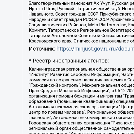
Благотворительный пансионат Ак Умут, Русская ре
Иртыш Ultras, Русский Патриотический клуб-Нов
Навального, Совет граждан СССР Прикубанского 
Народный совет граждан РСФСР СССР Архангельск
Социалистических Районов, Meta Platforms Inc, 
Комитет, Татарстанское Региональное Всетатар
Татарской Автономной Советской Социалистическ
Красноярского края, Этническое национальное о
Источник:
https://minjust.gov.ru/ru/doc
* Реестр иностранных агентов:
Калининградская региональная общественная организация "Экозащита!-Женсовет", Фонд содействия защите прав и свобод граждан "Общественный вердикт", Фонд "Институт Развития Свободы Информации", Частное учреждение "Информационное агентство МЕМО. РУ", Региональная общественная организация "Общественная комиссия по сохранению наследия академика Сахарова", Фонд поддержки свободы прессы, Санкт-Петербургская общественная правозащитная организация "Гражданский контроль", Межрегиональная общественная организация "Информационно-просветительский центр "Мемориал", Региональный Фонд "Центр Защиты Прав Средств Массовой Информации", с 05.12.2023 Фонд "Центр Защиты Прав Средств массовой информации", Региональная общественная благотворительная организация помощи беженцам и мигрантам "Гражданское содействие", Негосударственное образовательное учреждение дополнительного профессионального образования (повышение квалификации) специалистов "АКАДЕМИЯ ПО ПРАВАМ ЧЕЛОВЕКА", Свердловская региональная общественная организация "Сутяжник", Автономная некоммерческая организация "Центр независимых социологических исследований", Союз общественных объединений "Российский исследовательский центр по правам человека", Региональное общественное учреждение научно-информационный центр "МЕМОРИАЛ", Некоммерческая организация "Фонд защиты гласности", Автономная некоммерческая организация "Институт прав человека", Городская общественная организация "Екатеринбургское общество "МЕМОРИАЛ", Городская общественная организация "Рязанское историко-просветительское и правозащитное общество "Мемориал" (Рязанский Мемориал), Челябинский региональный орган общественной самодеятельности – женское общественное объединение "Женщины Евразии", Челябинский региональный орган общественной самодеятельности "Уральская правозащитная группа", Фонд содействия защите здоровья и социальной справедливости имени Андрея Рылькова, Автономная Некоммерческая Организация "Аналитический Центр Юрия Левады", Автономная некоммерческая организация социальной поддержки населения "Проект Апрель", Региональная общественная организация помощи женщинам и детям, находящимся в кризисной ситуации "Информационно-методический центр "Анна", Фонд содействия развитию массовых коммуникаций и правовому просвещению "Так-так-Так", Фонд содействия устойчивому развитию "Серебряная тайга", Свердловский региональный общественный фонд социальных проектов "Новое время", "Idel.Реалии", Кавказ.Реалии, Крым.Реалии, Телеканал Настоящее Время, Татаро-башкирская служба Радио Свобода (Azatliq Radiosi), Радио Свободная Европа/Радио Свобода (PCE/PC), "Сибирь.Реалии", "Фактограф", Благотворительный фонд помощи осужденным и их семьям, Автономная некоммерческая организация "Институт глобализации и социальных движений", Фонд "В защиту прав заключенных", Частное учреждение "Центр поддержки и содействия развитию средств массовой информации", Пензенский региональный общественный благотворительный фонд "Гражданский союз", "Север.Реалии", Некоммерческая организация Фонд "Правовая инициатива", 