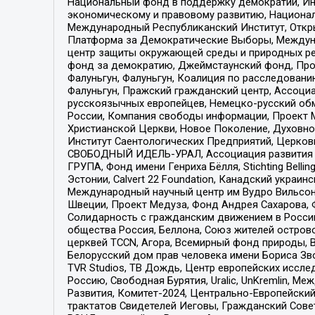
Национальный фонд в поддержку демократии, Ин
экономическому и правовому развитию, Национ
Международный Республиканский Институт, Откры
Платформа за Демократические Выборы, Междуна
центр защиты окружающей среды и природных ресу
фонд за демократию, Джеймстаунский фонд, Прож
Фалуньгун, Фалуньгун, Коалиция по расследован
Фалуньгун, Пражский гражданский центр, Ассоци
русскоязычных европейцев, Немецко-русский об
России, Компания свободы информации, Проект М
Христианской Церкви, Новое Поколение, Духовн
Институт Саентологических Предприятий, Церков
СВОБОДНЫЙ ИДЕЛЬ-УРАЛ, Ассоциация развития ж
ГРУПА, Фонд имени Генриха Бёлля, Stichting Bellin
Эстонии, Calvert 22 Foundation, Канадский укра
Международный научный центр им Вудро Вильсона
Швеции, Проект Медуза, Фонд Андрея Сахарова, Ф
Солидарность с гражданским движением в России 
общества Россия, Беллона, Союз жителей острово
церквей TCCN, Агора, Всемирный фонд природы, B
Белорусский дом прав человека имени Бориса Зво
TVR Studios, ТВ Дождь, Центр европейских иссл
Россию, Свободная Бурятия, Uralic, UnKremlin, 
Развития, Комитет-2024, Центрально-Европейски
трактатов Свидетелей Иеговы, Гражданский Совет