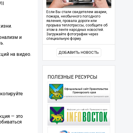
II
Если Вы стали свидетелем аварии,
пожара, необычного погодного
явления, провала дороги или
изни.
прорыва теплотрассы, сообщите об
этом в ленте народных новостей.
Загружайте фотографии через
онализм и
специальную форму.
ь.
ДОБАВИТЬ НОВОСТЬ
ций на видео.
ПОЛЕЗНЫЕ РЕСУРСЫ
скопируйте
кция — это
добиваться