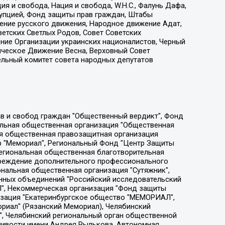
я и свобода, Нация и свобода, W.H.С., Фалунь Дафа,
рупцией, Фонд защиты прав граждан, Штабы
ение русского движения, Народное движение Адат,
етских Светлых Родов, Совет Советских
ение Организации украинских националистов, Черный
ическое Движение Весна, Верховный Совет
ельный комитет совета народных депутатов
ции социально-правовых программ "Лилит", Дальневосточное общественное движение "Маяк", Санкт-Петербургская ЛГБТ-инициативная группа "Выход", Инициативная группа ЛГБТ+ "Реверс", Алексеев Андрей Викторович, Бекбулатова Таисия Львовна, Беляев Иван Михайлович, Владыкина Елена Сергеевна, Гельман Марат Александрович, Никульшина Вероника Юрьевна, Толоконникова Надежда Андреевна, Шендерович Виктор Анатольевич, Общество с ограниченной ответственностью "Данное сообщение", Общество с ограниченной ответственностью Издательский дом "Новая глава", Айнбиндер Александра Александровна, Московский комьюнити-центр для ЛГБТ+инициатив, Благотворительный фонд развития филантропии, Deutsche Welle (Германия, Kurt-Schumacher-Strasse 3, 53113 Bonn), Борзунова Мария Михайловна, Воробьев Виктор Викторович, Голубева Анна Львовна, Константинова Алла Михайловна, Малкова Ирина Владимировна, Мурадов Мурад Абдулгалимович, Осетинская Елизавета Николаевна, Понасенков Евгений Николаевич, Ганапольский Матвей Юрьевич, Киселев Евгений Алексеевич, Борухович Ирина Григорьевна, Дремин Иван Тимофеевич, Дубровский Дмитрий Викторович, Красноярская региональная общественная организация поддержки и развития альтернативных образовательных технологий и межкультурных коммуникаций "ИНТЕРРА", Маяковская Екатерина Алексеевна, Фейгин Марк Захарович, Филимонов Андрей Викторович, Дзугкоева Регина Николаевна, Доброхотов Роман Александрович, Дудь Юрий Александрович, Елкин Сергей Владимирович, Кругликов Кирилл Игоревич, Сабунаева Мария Леонидовна, Семенов Алексей Владимирович, Шаинян Карен Багратович, Шульман Екатерина Михайловна, Асафьев Артур Валерьевич, Вахштайн Виктор Семенович, Венедиктов Алексей Алексеевич, Лушникова Екатерина Евгеньевна, Волков Леонид Михайлович, Невзоров Александр Глебович, Пархоменко Сергей Борисович, Сироткин Ярослав Николаевич, Кара-Мурза Владимир Владимирович, Баранова Наталья Владимировна, Гозман Леонид Яковлевич, Кагарлицкий Борис Юльевич, Климарев Михаил Валерьевич, Милов Владимир Станиславович, Автономная некоммерческая организация Краснодарский центр современного искусства "Типография", Моргенштерн Алишер Тагирович, Соболь Любовь Эдуардовна, Общество с ограниченной ответственностью "ЛИЗА НОРМ", Каспаров Гарри Кимович, Ходорковский Михаил Борисович, Общество с ограниченной ответственностью "Апрельские тезисы", Данилович Ирина Брониславовна, Кашин Олег Владимирович, Петров Николай Владимирович, Пивоваров Алексей Владимирович, Соколов Михаил Владимирович, Цветкова Юлия Владимировна, Чичваркин Евгений Александрович, Комитет против пыток/Команда против пыток, Общество с ограниченной ответственностью "Первый научный", Общество с ограниченной ответственностью "Вертолет и ко", Белоцерковская Вероника Борисовна, Кац Максим Евгеньевич, Лазарева Татьяна Юрьевна, Шаведдинов Руслан Табризович, Яшин Илья Валерьевич, Общество с ограниченной ответственностью "Иноагент ААВ", Алешковский Дмитрий Петрович, Альбац Евгения Марковна, Быков Дмитрий Львович, Галямина Юлия Евгеньевна, Лойко Сергей Леонидович, Мартынов Кирилл Константинович, Медведев Сергей Александрович, Крашенинников Федор Геннадиевич, Гордеева Катерина Вл