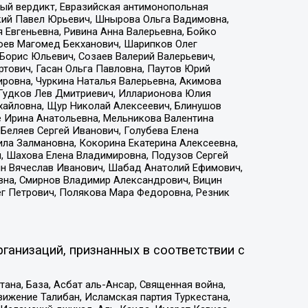
ый вердикт, Евразийская антимонопольная
кий Павел Юрьевич, Шнырова Ольга Вадимовна,
 Евгеньевна, Ривина Анна Валерьевна, Бойко
хоев Магомед Бекханович, Шарипков Олег
Борис Юльевич, Созаев Валерий Валерьевич,
тович, Гасан Ольга Павловна, Паутов Юрий
ровна, Чуркина Наталья Валерьевна, Акимова
 Гудков Лев Дмитриевич, Илларионова Юлия
ихайловна, Щур Николай Алексеевич, Блинушов
е Ирина Анатольевна, Мельникова Валентина
Беляев Сергей Иванович, Голубева Елена
ила Залмановна, Кокорина Екатерина Алексеевна,
, Шахова Елена Владимировна, Подузов Сергей
ин Вячеслав Иванович, Шабад Анатолий Ефимович,
вна, Смирнов Владимир Александрович, Вицин
ег Петрович, Полякова Мара Федоровна, Резник
ганизаций, признанных в соответствии с
на, База, Асбат аль-Ансар, Священная война,
ижение Талибан, Исламская партия Туркестана,