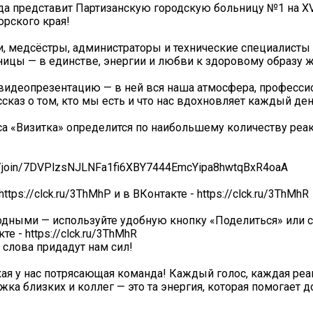
нда представит Партизанскую городскую больницу №1 на XV
рского края!
, медсёстры, администраторы и технические специалисты
ницы — в единстве, энергии и любви к здоровому образу ж
видеопрезентацию — в ней вся наша атмосфера, професси
ссказ о том, кто мы есть и что нас вдохновляет каждый ден
рса «Визитка» определится по наибольшему количеству реак
u/join/7DVPlzsNJLNFa1fi6XBY7444EmcYipa8hwtqBxR4oaA
ps://clck.ru/3ThMhP и в ВКонтакте - https://clck.ru/3ThMhR
родными — используйте удобную кнопку «Поделиться» или 
те - https://clck.ru/3ThMhR
слова придадут нам сил!
я у нас потрясающая команда! Каждый голос, каждая реа
ка близких и коллег — это та энергия, которая помогает 