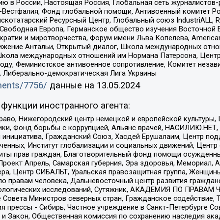
ю в России, Настоящая Россия, Глобальная сеть журналистов
естфалия, Фонд глобальной помощи, Антивоенный комитет России,
татарский Ресурсный Центр, Глобальный союз IndustriALL, Russi
 Свободная Европа, Германское общество изучения Восточной 
и и миротворчества, Форум имени Льва Копелева, American Counci
ое движение Антальи, Открытый диалог, Школа международных отн
Школа международных отношений им Нормана Патерсона, Центр
ду, Феминистское антивоенное сопротивление, Комитет независ
а, Либерально-демократическая Лига Украины
uments/7756/
данные на
13.05.2024
функции иностранного агента:
раво, Нижегородский центр немецкой и европейской культуры,
тики, Фонд борьбы с коррупцией, Альянс врачей, НАСИЛИЮ.НЕТ,
я инициатива, Гражданский Союз, Хасдей Ерушалаим, Центр по
юченных, Институт глобализации и социальных движений, Цент
ты прав граждан, Благотворительный фонд помощи осужденным
а, Проект Апрель, Самарская губерния, Эра здоровья, Мемориал
ера, Центр СИБАЛЬТ, Уральская правозащитная группа, Женщины
по правам человека, Дальневосточный центр развития гражданс
ологических исследований, Сутяжник, АКАДЕМИЯ ПО ПРАВАМ Ч
е Совета Министров северных стран, Гражданское содействие,
я прессы - Сибирь, Частное учреждение в Санкт-Петербурге С
 и Закон, Общественная комиссия по сохранению наследия ак