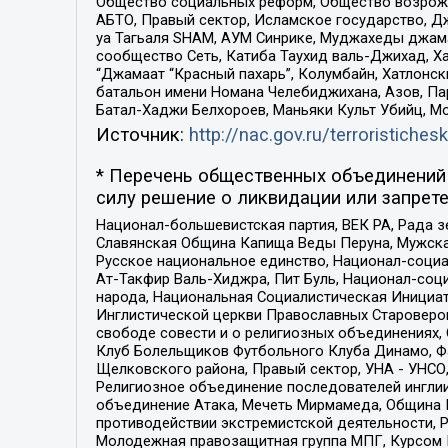
Общество социальных реформ, Общество возрожд
АБТО, Правый сектор, Исламское государство, Д
уа Тагьаля SHAM, АУМ Синрике, Муджахеды джама
сообщество Сеть, Катиба Таухид валь-Джихад, Хай
“Джамаат “Красный пахарь”, Колумбайн, Хатлонск
батальон имени Номана Челебиджихана, Азов, Па
Батал-Хаджи Белхороев, Маньяки Культ Убийц, М
Источник:
http://nac.gov.ru/terroristichesk
* Перечень общественных объединений 
силу решение о ликвидации или запрете
Национал-большевистская партия, ВЕК РА, Рада 
Славянская Община Капища Веды Перуна, Мужская
Русское национальное единство, Национал-социа
Ат-Такфир Валь-Хиджра, Пит Буль, Национал-соц
народа, Национальная Социалистическая Инициат
Инглистической церкви Православных Староверов
свободе совести и о религиозных объединениях,
Клуб Болельщиков Футбольного Клуба Динамо, Фа
Щелковского района, Правый сектор, УНА - УНСО, У
Религиозное объединение последователей инглии
объединение Атака, Мечеть Мирмамеда, Община К
противодействии экстремистской деятельности, 
Молодежная правозащитная группа МПГ, Курсом П