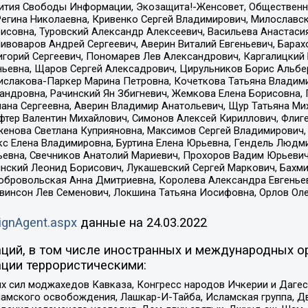
звития Свободы Информации, Экозащита!-Женсовет, Общественн
Регина Николаевна, Кривенко Сергей Владимирович, Милославс
совна, Туровский Александр Алексеевич, Васильева Анастасия
Пивоваров Андрей Сергеевич, Аверин Виталий Евгеньевич, Бара
горий Сергеевич, Пономарев Лев Александрович, Каргалицкий 
ньевна, Щаров Сергей Алексадрович, Цирульников Борис Альбер
ислакова-Паркер Марина Петровна, Кочеткова Татьяна Владими
сандровна, Рачинский Ян Збигневич, Жемкова Елена Борисовна,
лана Сергеевна, Аверин Владимир Анатольевич, Щур Татьяна М
фтер Валентин Михайлович, Симонов Алексей Кириллович, Флиг
женова Светлана Куприяновна, Максимов Сергей Владимирович, 
кс Елена Владимировна, Буртина Елена Юрьевна, Гендель Людм
евна, Свечников Анатолий Мариевич, Прохоров Вадим Юрьевич
инский Леонид Борисович, Лукашевский Сергей Маркович, Бахм
Добровольская Анна Дмитриевна, Королева Александра Евгенье
евинсон Лев Семенович, Локшина Татьяна Иосифовна, Орлов Ол
ignAgent.aspx
данные на
24.03.2022
ций, в том числе иностранных и международных ор
ции террористическими:
ил моджахедов Кавказа, Конгресс народов Ичкерии и Дагеста
ламского освобождения, Лашкар-И-Тайба, Исламская группа, Дв