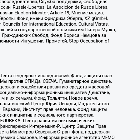
-расследователей, Служба поддержки, Свободная
 Russie-Libertes, La Asocicion de Rusos Libres,
an Election Monitor, Article 19, Мнение медиа,
Европы, Фонд имени Фридриха Эберта, XZ gGmbH,
ls for International Education, Cultural Vistas,
ошений и государственной политики им Питера Мунка,
 Гражданских Свобод, Фонд Бориса Немцова за
имости Ингушетии, Прометей, Stop Occupation of
 Центр гендерных исследований, Фонд защиты прав
 Мы против СПИДа, СВЕЧА, Гуманитарное действие,
ддержки и содействия развитию средств массовой
р социально-информационных инициатив Действие,
 и их семьям, Фонд Тольятти, Новое время,
, Аналитический Центр Юрия Левады, Издательство
 Евразии, Институт прав человека, Фонд защиты
ких инициатив и социального партнерства,
ЕЛОВЕКА, Центр развития некоммерческих
 Трансперенси Интернешнл-Р, Центр Защиты Прав
овета Министров Северных Стран, Фонд поддержки
адемика Сахарова, Информационное агентство МЕМО.