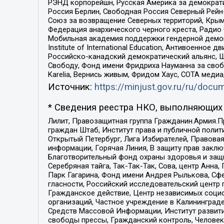
РЭНД корпорейшн, Русская Америка за демократи
Россия Берлин, Свободная Россия Северный Рейн-В
Союз за возвращение Северных территорий, Крымско
Федерация анархического черного креста, Радио
Мобильная академия поддержки гендерной демократи
Institute of International Education, Антивоенн
Российско-канадский демократический альянс, 
Свободу, Фонд имени Фридриха Науманна за свобо
Karelia, Вернись живым, Фридом Хаус, СОТА меди
Источник:
https://minjust.gov.ru/ru/doc
* Сведения реестра НКО, выполняющих 
Лилит, Правозащитная группа Гражданин.Армия.П
граждан Штаб, Институт права и публичной поли
Открытый Петербург, Лига Избирателей, Правова
информации, Горячая Линия, В защиту прав закл
Благотворительный фонд охраны здоровья и защи
Серебряная тайга, Так-Так-Так, Сова, центр Анн
Парк Гагарина, Фонд имени Андрея Рылькова, Сф
гласности, Российский исследовательский центр 
Гражданское действие, Центр независимых соци
организаций, Частное учреждение в Калининград
Средств Массовой Информации, Институт развити
свободы прессы, Гражданский контроль, Человек