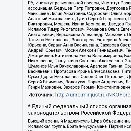
РУ, Институт региональной прессы, Институт Ра
ассоциация, Бедушев Петр Петрович, Дзугкоева 
Чанышева Лилия Айратовна, Сидорович Ольга Бори
Анатолий Николаевич, Дугин Сергей Георгиевич, 
Викторович, Мошель Ирина Ароновна, Шведов Гри
Исламов Тимур Рифгатович, Романова Ольга Евге
Анатольевич, Верховский Александр Маркович, П
Татьяна Николаевна, Золотарева Екатерина Алек
Юрьевна, Саранг Анна Васильевна, Захарова Свет
Андрей Юрьевич, Мосин Алексей Геннадьевич, Ге
Дмитриевна, Вититинова Елена Владимировна, Ба
Николаевна, Ганнушкина Светлана Алексеевна, За
Шуманов Илья Вячеславович, Арапова Галина Юрь
Васильевич, Протасова Ирина Вячеславовна, Лит
Сухих Дарья Николаевна, Орлов Олег Петрович, 
Сергей Ефимович, Золотухин Борис Андреевич, Л
Генри Маркович, Захаров Герман Константинович
Источник:
http://unro.minjust.ru/NKOFore
* Единый федеральный список организа
законодательством Российской Федера
Высший военный Маджлисуль Шура Объединенных с
Исламская группа, Братья-мусульмане, Партия ис