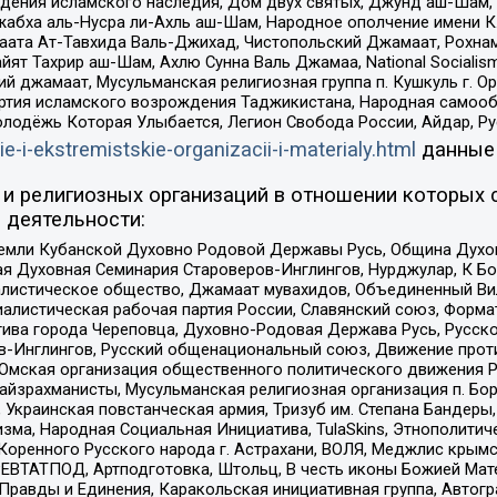
ения исламского наследия, Дом двух святых, Джунд аш-Шам, 
жабха аль-Нусра ли-Ахль аш-Шам, Народное ополчение имени К.
ата Ат-Тавхида Валь-Джихад, Чистопольский Джамаат, Рохнам
ят Тахрир аш-Шам, Ахлю Сунна Валь Джамаа, National Socialism
ий джамаат, Мусульманская религиозная группа п. Кушкуль г. 
ртия исламского возрождения Таджикистана, Народная самооб
олодёжь Которая Улыбается, Легион Свобода России, Айдар, Р
ie-i-ekstremistskie-organizacii-i-materialy.html
данные
и религиозных организаций в отношении которых 
 деятельности:
земли Кубанской Духовно Родовой Державы Русь, Община Духо
 Духовная Семинария Староверов-Инглингов, Нурджулар, К Бо
листическое общество, Джамаат мувахидов, Объединенный Вил
иалистическая рабочая партия России, Славянский союз, Форма
ива города Череповца, Духовно-Родовая Держава Русь, Русск
-Инглингов, Русский общенациональный союз, Движение против
 Омская организация общественного политического движения Р
йзрахманисты, Мусульманская религиозная организация п. Бо
краинская повстанческая армия, Тризуб им. Степана Бандеры, Бр
зма, Народная Социальная Инициатива, TulaSkins, Этнополитич
оренного Русского народа г. Астрахани, ВОЛЯ, Меджлис крымс
РЕВТАТПОД, Артподготовка, Штольц, В честь иконы Божией Мате
равды и Единения, Каракольская инициативная группа, Автогра