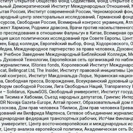
ститут Открытое Общество Фонд Содействия, Фонд Открытое 
альный Демократический Институт Международных Отношений,
тая Россия, Институт современной России, Черноморский фонд
родный центр электоральных исследований, Германский фонд
рсов, Свободная Россия, Всемирный конгресс украинцев, Атла
ект Хармони, Родники дракона, Врачи против насильственного
ию преследования в отношении Фалуньгун в Китае, Всемирная о
ация школ политических исследований при Совете Европы, Цен
мен, Бард колледж, Европейский выбор, Фонд Ходорковского,
едиа, Международное партнерство за права человека, Духовно
ое Учебное Заведение Международный Библейский Колледж, М
ь Духовной Технологии, Европейская сеть организаций по наб
урналистики, IStories fonds, Королевский Институт Между
gcat, Bellingcat Ltd, The Insider, Институт правовой инициатив
инский конгресс, Институт Макдональда-Лорье, Украинская нац
, Свободная пресса, Возрождение, Всеукраинский духовный цен
орум свободной России, Лига Свободных Наций, Transparеncy I
– Solidarus, КрымSOS, Свободный университет, Институт госу
в Тисима и Хабомаи, Съезд народных депутатов, Гринпис Инте
DR Novaja Gazeta-Europe, Алтай проект, Образовательный дом 
зскова, Дом прав человека Тбилиси, Дом прав человека Ерева
едований им Вилфрида Мартенса, Сетевое объединение журнали
Международная федерация транспортных рабочих, ИстЧам Финлан
й университет, Центр восточноевропейских и международных и
, Центр анализа европейской политики, Академическая сеть Во