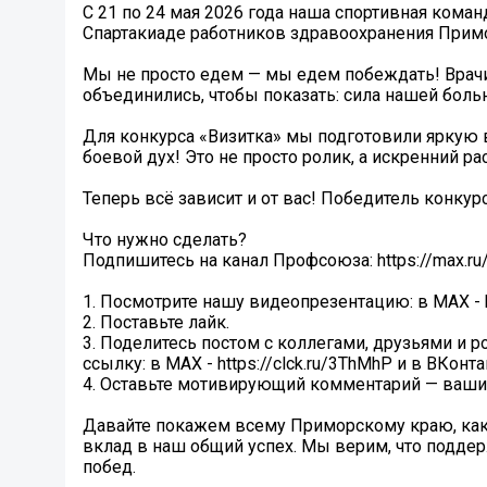
С 21 по 24 мая 2026 года наша спортивная кома
Спартакиаде работников здравоохранения Примо
Мы не просто едем — мы едем побеждать! Врачи
объединились, чтобы показать: сила нашей боль
Для конкурса «Визитка» мы подготовили яркую 
боевой дух! Это не просто ролик, а искренний ра
Теперь всё зависит и от вас! Победитель конку
Что нужно сделать?
Подпишитесь на канал Профсоюза: https://max.r
1. Посмотрите нашу видеопрезентацию: в МАХ - htt
2. Поставьте лайк.
3. Поделитесь постом с коллегами, друзьями и 
ссылку: в МАХ - https://clck.ru/3ThMhP и в ВКонтак
4. Оставьте мотивирующий комментарий — ваши 
Давайте покажем всему Приморскому краю, кака
вклад в наш общий успех. Мы верим, что поддерж
побед.