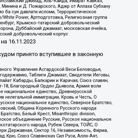
Исламский джихад, Аль-Каида, Имарат Кавказ,
 Минина и Д. Пожарского, Аджр от Аллаха Субхану
о ба суи давлати исломи, Террористическое
/White Power, Артподготовка, Религиозная группа
Оренбург, Крымско-татарский добровольческий
орона, Дуббайский джамаат, московская ячейка,
усский добровольческий корпус
 на
16.11.2023
судом принято вступившее в законную
вного Управления Асгардской Веси Беловодья,
годержавию, Таблиги Джамаат, Свидетели Иеговы,
айат Кабарды, Балкарии и Карачая, Союз славян,
т-18, Благородный Орден Дьявола, Армия воли
ое национальное единство, Древнерусской
 нелегальной иммиграции, Кровь и Честь, О
усское национальное единство, Северное Братство,
ровский, Община Коренного Русского народа
атство, Белый Крест, Misanthropic division,
еское объединение Русские, Русское национальное
котатарского народа, Рубеж Севера, ТОЙС, О
ри Державная, Сектор 16, Независимость, Фирма,
д Крю, Союз Славянских Сил Руси, Алля-Аят,