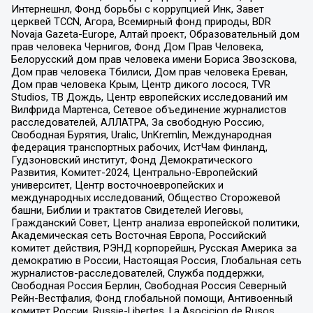
Интернешнл, Фонд борьбы с коррупцией Инк, Завет
церквей TCCN, Агора, Всемирный фонд природы, BDR
Novaja Gazeta-Europe, Алтай проект, Образовательный дом
прав человека Чернигов, Фонд Дом Прав Человека,
Белорусский дом прав человека имени Бориса Звозскова,
Дом прав человека Тбилиси, Дом прав человека Ереван,
Дом прав человека Крым, Центр дикого лосося, TVR
Studios, ТВ Дождь, Центр европейских исследований им
Вилфрида Мартенса, Сетевое объединение журналистов
расследователей, АЛЛАТРА, За свободную Россию,
Свободная Бурятия, Uralic, UnKremlin, Международная
федерация транспортных рабочих, ИстЧам Финланд,
Гудзоновский институт, Фонд Демократического
Развития, Комитет-2024, Центрально-Европейский
университет, Центр восточноевропейских и
международных исследований, Общество Сторожевой
башни, Библии и трактатов Свидетелей Иеговы,
Гражданский Совет, Центр анализа европейской политики,
Академическая сеть Восточная Европа, Российский
комитет действия, РЭНД корпорейшн, Русская Америка за
демократию в России, Настоящая Россия, Глобальная сеть
журналистов-расследователей, Служба поддержки,
Свободная Россия Берлин, Свободная Россия Северный
Рейн-Вестфалия, Фонд глобальной помощи, Антивоенный
комитет России, Russie-Libertes, La Asocicion de Rusos