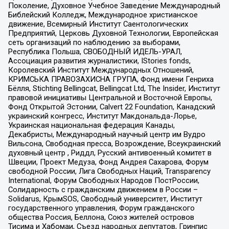
Поколение, Духовное Учебное Заведение Международный
Библейский Колледж, Международное христианское
движение, Всемирный Институт Саентологических
Предприятий, Церковь Духовной Технологии, Европейская
сеть организаций по наблюдению за выборами,
Республика Польша, СВОБОДНЫЙ ИДЕЛЬ-УРАЛ,
Ассоциация развития журналистики, IStories fonds,
Королевский Институт Международных Отношений,
КРИМСЬКА ПРАВОЗАХИСНА ГРУПА, Фонд имени Генриха
Бёлля, Stichting Bellingcat, Bellingcat Ltd, The Insider, Институт
правовой инициативы Центральной и Восточной Европы,
Фонд Открытой Эстонии, Calvert 22 Foundation, Канадский
украинский конгресс, Институт Макдональда-Лорье,
Украинская национальная федерация Канады,
Декабристы, Международный научный центр им Вудро
Вильсона, Свободная пресса, Возрождение, Всеукраинский
духовный центр , Риддл, Русский антивоенный комитет в
Швеции, Проект Медуза, Фонд Андрея Сахарова, Форум
свободной России, Лига Свободных Наций, Transparеncy
International, Форум Свободных Народов ПостРоссии,
Солидарность с гражданским движением в России –
Solidarus, КрымSOS, Свободный университет, Институт
государственного управления, Форум гражданского
общества Россия, Беллона, Союз жителей островов
Тисима и Хабомаи, Съезд народных депутатов, Гринпис