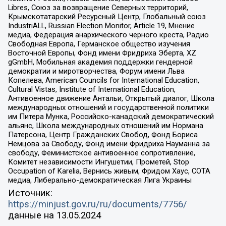
Libres, Союз за возвращение Северных территорий,
Крымскотатарский Ресурсный Центр, Глобальный союз
IndustriALL, Russian Election Monitor, Article 19, Мнение
медиа, Федерация анархического черного креста, Радио
Свободная Европа, Германское общество изучения
Восточной Европы, Фонд имени Фридриха Эберта, XZ
gGmbH, Мобильная академия поддержки гендерной
демократии и миротворчества, Форум имени Льва
Копелева, American Councils for International Education,
Cultural Vistas, Institute of International Education,
Антивоенное движение Антальи, Открытый диалог, Школа
международных отношений и государственной политики
им Питера Мунка, Российско-канадский демократический
альянс, Школа международных отношений им Нормана
Патерсона, Центр Гражданских Свобод, Фонд Бориса
Немцова за Свободу, Фонд имени Фридриха Науманна за
свободу, Феминистское антивоенное сопротивление,
Комитет независимости Ингушетии, Прометей, Stop
Occupation of Karelia, Вернись живым, Фридом Хаус, СОТА
медиа, Либерально-демократическая Лига Украины
Источник:
https://minjust.gov.ru/ru/documents/7756/
данные на
13.05.2024