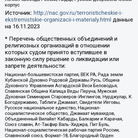
корпус
Источник:
http://nac.gov.ru/terroristicheskie-i-
ekstremistskie-organizacii-i-materialy.html
данные
на
16.11.2023
* Перечень общественных объединений и
религиозных организаций в отношении
которых судом принято вступившее в
законную силу решение о ликвидации или
запрете деятельности:
Национал-большевистская партия, ВЕК РА, Рада земли
Кубанской Духовно Родовой Державы Русь, Община
Духовного Управления Асгардской Веси Беловодья,
Славянская Община Капища Веды Перуна, Мужская
Духовная Семинария Староверов-Инглингов, Нурджулар, К
Богодержавию, Таблиги Джамаат, Свидетели Иеговы,
Русское национальное единство, Национал-
социалистическое общество, Джамаат мувахидов,
Объединенный Вилайат Кабарды, Балкарии и Карачая,
Союз славян, Ат-Такфир Валь-Хиджра, Пит Буль,
Национал-социалистическая рабочая партия России,
Славянский союз, Формат-18, Благородный Орден