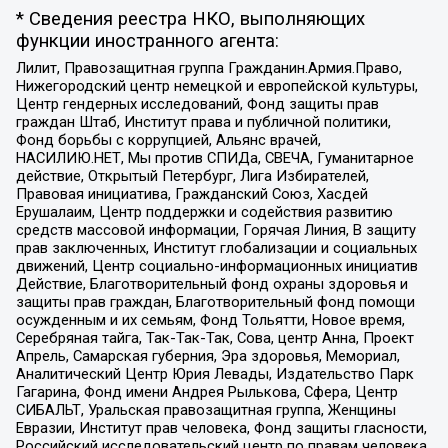
* Сведения реестра НКО, выполняющих
функции иностранного агента:
Лилит, Правозащитная группа Гражданин.Армия.Право,
Нижегородский центр немецкой и европейской культуры,
Центр гендерных исследований, Фонд защиты прав
граждан Штаб, Институт права и публичной политики,
Фонд борьбы с коррупцией, Альянс врачей,
НАСИЛИЮ.НЕТ, Мы против СПИДа, СВЕЧА, Гуманитарное
действие, Открытый Петербург, Лига Избирателей,
Правовая инициатива, Гражданский Союз, Хасдей
Ерушалаим, Центр поддержки и содействия развитию
средств массовой информации, Горячая Линия, В защиту
прав заключенных, Институт глобализации и социальных
движений, Центр социально-информационных инициатив
Действие, Благотворительный фонд охраны здоровья и
защиты прав граждан, Благотворительный фонд помощи
осужденным и их семьям, Фонд Тольятти, Новое время,
Серебряная тайга, Так-Так-Так, Сова, центр Анна, Проект
Апрель, Самарская губерния, Эра здоровья, Мемориал,
Аналитический Центр Юрия Левады, Издательство Парк
Гагарина, Фонд имени Андрея Рылькова, Сфера, Центр
СИБАЛЬТ, Уральская правозащитная группа, Женщины
Евразии, Институт прав человека, Фонд защиты гласности,
Российский исследовательский центр по правам человека,