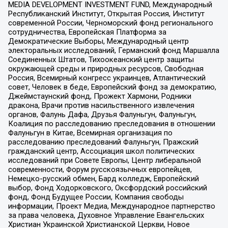
MEDIA DEVELOPMENT INVESTMENT FUND, Международный
Республиканский Институт, Открытая Россия, Институт
современной России, Черноморский фонд регионального
сотрудничества, Европейская Платформа за
Демократические Выборы, Международный центр
электоральных исследований, Германский фонд Маршалла
Соединенных Штатов, Тихоокеанский центр защиты
окружающей среды и природных ресурсов, Свободная
Россия, Всемирный конгресс украинцев, Атлантический
совет, Человек в беде, Европейский фонд за демократию,
Джеймстаунский фонд, Прожект Хармони, Родники
дракона, Врачи против насильственного извлечения
органов, Фалунь Дафа, Друзья Фалуньгун, Фалуньгун,
Коалиция по расследованию преследования в отношении
Фалуньгун в Китае, Всемирная организация по
расследованию преследований Фалуньгун, Пражский
гражданский центр, Ассоциация школ политических
исследований при Совете Европы, Центр либеральной
современности, Форум русскоязычных европейцев,
Немецко-русский обмен, Бард колледж, Европейский
выбор, Фонд Ходорковского, Оксфордский российский
фонд, Фонд Будущее России, Компания свободы
информации, Проект Медиа, Международное партнерство
за права человека, Духовное Управление Евангельских
Христиан Украинской Христианской Церкви, Новое