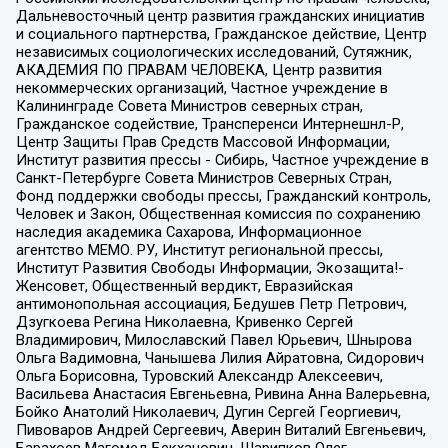
Дальневосточный центр развития гражданских инициатив
и социального партнерства, Гражданское действие, Центр
независимых социологических исследований, Сутяжник,
АКАДЕМИЯ ПО ПРАВАМ ЧЕЛОВЕКА, Центр развития
некоммерческих организаций, Частное учреждение в
Калининграде Совета Министров северных стран,
Гражданское содействие, Трансперенси Интернешнл-Р,
Центр Защиты Прав Средств Массовой Информации,
Институт развития прессы - Сибирь, Частное учреждение в
Санкт-Петербурге Совета Министров Северных Стран,
Фонд поддержки свободы прессы, Гражданский контроль,
Человек и Закон, Общественная комиссия по сохранению
наследия академика Сахарова, Информационное
агентство МЕМО. РУ, Институт региональной прессы,
Институт Развития Свободы Информации, Экозащита!-
Женсовет, Общественный вердикт, Евразийская
антимонопольная ассоциация, Бедушев Петр Петрович,
Дзугкоева Регина Николаевна, Кривенко Сергей
Владимирович, Милославский Павел Юрьевич, Шнырова
Ольга Вадимовна, Чанышева Лилия Айратовна, Сидорович
Ольга Борисовна, Туровский Александр Алексеевич,
Васильева Анастасия Евгеньевна, Ривина Анна Валерьевна,
Бойко Анатолий Николаевич, Дугин Сергей Георгиевич,
Пивоваров Андрей Сергеевич, Аверин Виталий Евгеньевич,