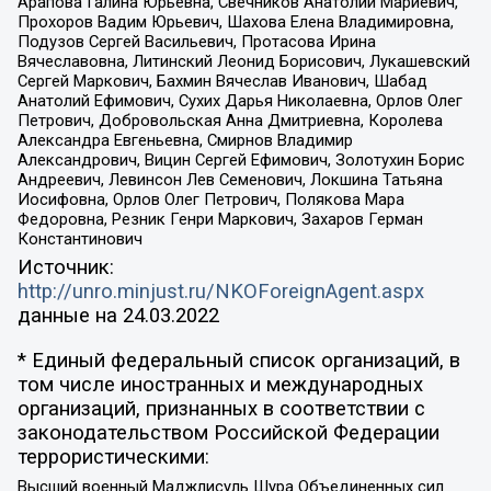
Арапова Галина Юрьевна, Свечников Анатолий Мариевич,
Прохоров Вадим Юрьевич, Шахова Елена Владимировна,
Подузов Сергей Васильевич, Протасова Ирина
Вячеславовна, Литинский Леонид Борисович, Лукашевский
Сергей Маркович, Бахмин Вячеслав Иванович, Шабад
Анатолий Ефимович, Сухих Дарья Николаевна, Орлов Олег
Петрович, Добровольская Анна Дмитриевна, Королева
Александра Евгеньевна, Смирнов Владимир
Александрович, Вицин Сергей Ефимович, Золотухин Борис
Андреевич, Левинсон Лев Семенович, Локшина Татьяна
Иосифовна, Орлов Олег Петрович, Полякова Мара
Федоровна, Резник Генри Маркович, Захаров Герман
Константинович
Источник:
http://unro.minjust.ru/NKOForeignAgent.aspx
данные на
24.03.2022
* Единый федеральный список организаций, в
том числе иностранных и международных
организаций, признанных в соответствии с
законодательством Российской Федерации
террористическими:
Высший военный Маджлисуль Шура Объединенных сил