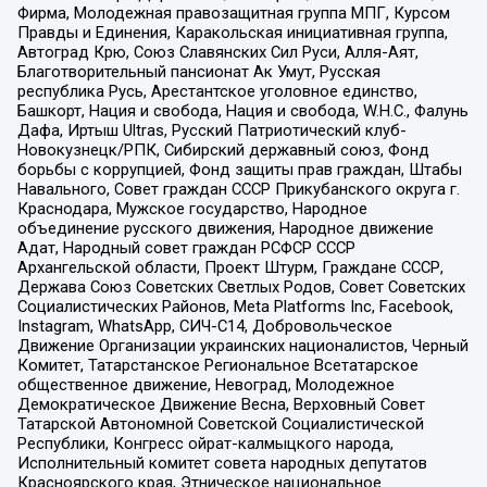
Фирма, Молодежная правозащитная группа МПГ, Курсом
Правды и Единения, Каракольская инициативная группа,
Автоград Крю, Союз Славянских Сил Руси, Алля-Аят,
Благотворительный пансионат Ак Умут, Русская
республика Русь, Арестантское уголовное единство,
Башкорт, Нация и свобода, Нация и свобода, W.H.С., Фалунь
Дафа, Иртыш Ultras, Русский Патриотический клуб-
Новокузнецк/РПК, Сибирский державный союз, Фонд
борьбы с коррупцией, Фонд защиты прав граждан, Штабы
Навального, Совет граждан СССР Прикубанского округа г.
Краснодара, Мужское государство, Народное
объединение русского движения, Народное движение
Адат, Народный совет граждан РСФСР СССР
Архангельской области, Проект Штурм, Граждане СССР,
Держава Союз Советских Светлых Родов, Совет Советских
Социалистических Районов, Meta Platforms Inc, Facebook,
Instagram, WhatsApp, СИЧ-С14, Добровольческое
Движение Организации украинских националистов, Черный
Комитет, Татарстанское Региональное Всетатарское
общественное движение, Невоград, Молодежное
Демократическое Движение Весна, Верховный Совет
Татарской Автономной Советской Социалистической
Республики, Конгресс ойрат-калмыцкого народа,
Исполнительный комитет совета народных депутатов
Красноярского края, Этническое национальное