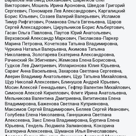
Барахоев Магомед Бекханович, Шарипков Олег
Викторович, Мошель Ирина Ароновна, Шведов Григорий
Сергеевич, Пономарев Лев Александрович, Каргалицкий
Борис Юльевич, Созаев Валерий Валерьевич, Исламов
Тимур Рифгатович, Романова Ольга Евгеньевна, Щаров
Сергей Алексадрович, Цирульников Борис Альбертович,
Гасан Ольга Павловна, Паутов Юрий Анатольевич,
Верховский Александр Маркович, Пислакова-Паркер
Марина Петровна, Кочеткова Татьяна Владимировна,
Чуркина Наталья Валерьевна, Акимова Татьяна
Николаевна, Золотарева Екатерина Александровна,
Рачинский Ян Збигневич, Жемкова Елена Борисовна,
Гудков Лев Дмитриевич, Илларионова Юлия Юрьевна,
Саранг Анна Васильевна, Захарова Светлана Сергеевна,
Аверин Владимир Анатольевич, Щур Татьяна Михайловна,
Щур Николай Алексеевич, Блинушов Андрей Юрьевич,
Мосин Алексей Геннадьевич, Гефтер Валентин Михайлович,
Симонов Алексей Кириллович, Флиге Ирина Анатольевна,
Мельникова Валентина Дмитриевна, Вититинова Елена
Владимировна, Баженова Светлана Куприяновна,
Максимов Сергей Владимирович, Беляев Сергей Иванович,
Голубева Елена Николаевна, Ганнушкина Светлана
Алексеевна, Закс Елена Владимировна, Буртина Елена
Юрьевна, Гендель Людмила Залмановна, Кокорина
Екатерина Алексеевна, Шуманов Илья Вячеславович,