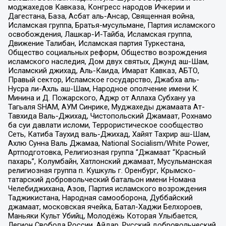
моджахедов Кавказа, Конгресс народов Ичкерии и
Дагестана, База, Асбат аль-Ансар, Священная война,
Исламская группа, Братья-мусульмане, Партия исламского
освобождения, Лашкар-И-Тайба, Исламская группа,
Движение Талибан, Исламская партия Туркестана,
Общество социальных реформ, Общество возрождения
исламского наследия, Дом двух святых, Джунд аш-Шам,
Исламский джихад, Аль-Каида, Имарат Кавказ, АБТО,
Правый сектор, Исламское государство, Джабха аль-
Нусра ли-Ахль аш-Шам, Народное ополчение имени К.
Минина и Д. Пожарского, Аджр от Аллаха Субхану уа
Тагьаля SHAM, АУМ Синрике, Муджахеды джамаата Ат-
Тавхида Валь-Джихад, Чистопольский Джамаат, Рохнамо
ба суи давлати исломи, Террористическое сообщество
Сеть, Катиба Таухид валь-Джихад, Хайят Тахрир аш-Шам,
Ахлю Сунна Валь Джамаа, National Socialism/White Power,
Артподготовка, Религиозная группа “Джамаат “Красный
пахарь”, Колумбайн, Хатлонский джамаат, Мусульманская
религиозная группа п. Кушкуль г. Оренбург, Крымско-
татарский добровольческий батальон имени Номана
Челебиджихана, Азов, Партия исламского возрождения
Таджикистана, Народная самооборона, Дуббайский
джамаат, московская ячейка, Батал-Хаджи Белхороев,
Маньяки Культ Убийц, Молодёжь Которая Улыбается,
Легион Свобода России, Айдар, Русский добровольческий