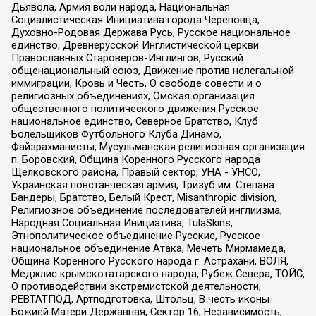
Дьявола, Армия воли народа, Национальная
Социалистическая Инициатива города Череповца,
Духовно-Родовая Держава Русь, Русское национальное
единство, Древнерусской Инглистической церкви
Православных Староверов-Инглингов, Русский
общенациональный союз, Движение против нелегальной
иммиграции, Кровь и Честь, О свободе совести и о
религиозных объединениях, Омская организация
общественного политического движения Русское
национальное единство, Северное Братство, Клуб
Болельщиков Футбольного Клуба Динамо,
Файзрахманисты, Мусульманская религиозная организация
п. Боровский, Община Коренного Русского народа
Щелковского района, Правый сектор, УНА - УНСО,
Украинская повстанческая армия, Тризуб им. Степана
Бандеры, Братство, Белый Крест, Misanthropic division,
Религиозное объединение последователей инглиизма,
Народная Социальная Инициатива, TulaSkins,
Этнополитическое объединение Русские, Русское
национальное объединение Атака, Мечеть Мирмамеда,
Община Коренного Русского народа г. Астрахани, ВОЛЯ,
Меджлис крымскотатарского народа, Рубеж Севера, ТОЙС,
О противодействии экстремистской деятельности,
РЕВТАТПОД, Артподготовка, Штольц, В честь иконы
Божией Матери Державная, Сектор 16, Независимость,