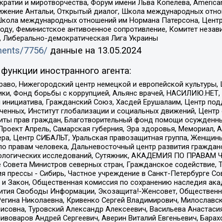
и и миротворчества, Форум имени Льва Копелева, American Counci
ое движение Антальи, Открытый диалог, Школа международных отн
Школа международных отношений им Нормана Патерсона, Центр
ду, Феминистское антивоенное сопротивление, Комитет независ
а, Либерально-демократическая Лига Украины
uments/7756/
данные на
13.05.2024
функции иностранного агента:
раво, Нижегородский центр немецкой и европейской культуры,
тики, Фонд борьбы с коррупцией, Альянс врачей, НАСИЛИЮ.НЕТ,
я инициатива, Гражданский Союз, Хасдей Ерушалаим, Центр по
юченных, Институт глобализации и социальных движений, Цент
ты прав граждан, Благотворительный фонд помощи осужденным
а, Проект Апрель, Самарская губерния, Эра здоровья, Мемориал
ера, Центр СИБАЛЬТ, Уральская правозащитная группа, Женщины
по правам человека, Дальневосточный центр развития гражданс
ологических исследований, Сутяжник, АКАДЕМИЯ ПО ПРАВАМ Ч
е Совета Министров северных стран, Гражданское содействие,
я прессы - Сибирь, Частное учреждение в Санкт-Петербурге С
 и Закон, Общественная комиссия по сохранению наследия ак
звития Свободы Информации, Экозащита!-Женсовет, Общественн
Регина Николаевна, Кривенко Сергей Владимирович, Милославс
совна, Туровский Александр Алексеевич, Васильева Анастасия
Пивоваров Андрей Сергеевич, Аверин Виталий Евгеньевич, Бара