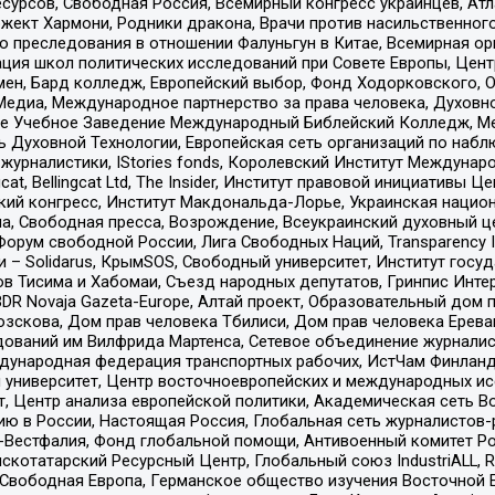
рсов, Свободная Россия, Всемирный конгресс украинцев, Атла
ект Хармони, Родники дракона, Врачи против насильственного
ию преследования в отношении Фалуньгун в Китае, Всемирная о
ация школ политических исследований при Совете Европы, Цен
мен, Бард колледж, Европейский выбор, Фонд Ходорковского,
едиа, Международное партнерство за права человека, Духовно
ое Учебное Заведение Международный Библейский Колледж, М
ь Духовной Технологии, Европейская сеть организаций по наб
урналистики, IStories fonds, Королевский Институт Между
gcat, Bellingcat Ltd, The Insider, Институт правовой инициатив
инский конгресс, Институт Макдональда-Лорье, Украинская нац
, Свободная пресса, Возрождение, Всеукраинский духовный цен
орум свободной России, Лига Свободных Наций, Transparеncy I
– Solidarus, КрымSOS, Свободный университет, Институт госу
в Тисима и Хабомаи, Съезд народных депутатов, Гринпис Инте
DR Novaja Gazeta-Europe, Алтай проект, Образовательный дом 
зскова, Дом прав человека Тбилиси, Дом прав человека Ерева
едований им Вилфрида Мартенса, Сетевое объединение журнали
Международная федерация транспортных рабочих, ИстЧам Финлан
й университет, Центр восточноевропейских и международных и
, Центр анализа европейской политики, Академическая сеть Во
ю в России, Настоящая Россия, Глобальная сеть журналистов
естфалия, Фонд глобальной помощи, Антивоенный комитет России,
татарский Ресурсный Центр, Глобальный союз IndustriALL, Russi
 Свободная Европа, Германское общество изучения Восточной 