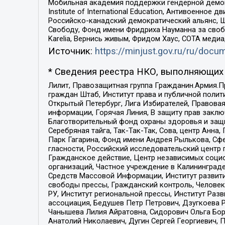
Мобильная академия поддержки гендерной демократи
Institute of International Education, Антивоенн
Российско-канадский демократический альянс, 
Свободу, Фонд имени Фридриха Науманна за свобо
Karelia, Вернись живым, Фридом Хаус, СОТА меди
Источник:
https://minjust.gov.ru/ru/doc
* Сведения реестра НКО, выполняющих 
Лилит, Правозащитная группа Гражданин.Армия.П
граждан Штаб, Институт права и публичной поли
Открытый Петербург, Лига Избирателей, Правова
информации, Горячая Линия, В защиту прав закл
Благотворительный фонд охраны здоровья и защи
Серебряная тайга, Так-Так-Так, Сова, центр Анн
Парк Гагарина, Фонд имени Андрея Рылькова, Сф
гласности, Российский исследовательский центр 
Гражданское действие, Центр независимых соци
организаций, Частное учреждение в Калининград
Средств Массовой Информации, Институт развити
свободы прессы, Гражданский контроль, Человек
РУ, Институт региональной прессы, Институт Ра
ассоциация, Бедушев Петр Петрович, Дзугкоева 
Чанышева Лилия Айратовна, Сидорович Ольга Бори
Анатолий Николаевич, Дугин Сергей Георгиевич, 