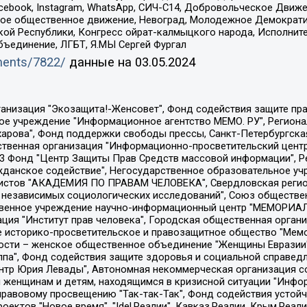
Facebook, Instagram, WhatsApp, СИЧ-С14, Добровольческое Движ
ское общественное движение, Невоград, Молодежное Демократ
ой Республики, Конгресс ойрат-калмыцкого народа, Исполнит
бъединение, ЛГБТ, Я.МЫ Сергей Фургал
uments/7822/
данные на
03.05.2024
Общество с ограниченной ответственностью "Радио Свободная Европа/Радио Свобода", Чешское информационное агентство "MEDIUM-ORIENT", Красноярская региональная общественная организация "Мы против СПИДа", Камалягин Денис Николаевич, Маркелов Сергей Евгеньевич, Пономарев Лев Александрович, Савицкая Людмила Алексеевна, Автономная некоммерческая организация "Центр по работе с проблемой насилия "НАСИЛИЮ.НЕТ", Межрегиональный профессиональный союз работников здравоохранения "Альянс врачей", Юридическое лицо, зарегистрированное в Латвийской Республике, SIA "Medusa Project" (регистрационный номер 40103797863, дата регистрации 10.06.2014), Некоммерческая организация "Фонд по борьбе с коррупцией", Автономная некоммерческая организация "Институт права и публичной политики", Баданин Роман Сергеевич, Гликин Максим Александрович, Железнова Мария Михайловна, Лукьянова Юлия Сергеевна, Маетная Елизавета Витальевна, Маняхин Петр Борисович, Чуракова Ольга Владимировна, Ярош Юлия Петровна, Юридическое лицо "The Insider SIA", зарегистрированное в Риге, Латвийская Республика (дата регистрации 26.06.2015), являющееся администратором доменного имени интернет-издания "The Insider SIA", https://theins.ru, Постернак Алексей Евгеньевич, Рубин Михаил Аркадьевич, Анин Роман Александрович, Юридическое лицо Istories fonds, зарегистрированное в Латвийской Республике (регистрационный номер 50008295751, дата регистрации 24.02.2020), Великовский Дмитрий Александрович, Долинина Ирина Николаевна, Мароховская Алеся Алексеевна, Шлейнов Роман Юрьевич, Шмагун Олеся Валентиновна, Общество с ограниченной ответственностью "Альтаир 2021", Общество с ограниченной ответственностью "Вега 2021", Общество с ограниченной ответственностью "Главный редактор 2021", Общество с ограниченной ответственностью "Ромашки монолит", Важенков Артем Валерьевич, Ивановская областная общественная организация "Центр гендерных исследований", Гурман Юрий Альбертович, Медиапроект "ОВД-Инфо", Егоров Владимир Владимирович, Жилинский Владимир Александрович, Общество с ограниченной ответственностью "ЗП", Иванова София Юрьевна, Карезина Инна Павловна, Кильтау Екатерина Викторовна, Петров Алексей Викторович, Пискунов Сергей Евгеньевич, Смирнов Сергей Сергеевич, Тихонов Михаил Сергеевич, Общество с ограниченной ответственностью "ЖУРНАЛИСТ-ИНОСТРАННЫЙ АГЕНТ", Арапова Галина Юрьевна, Вольтская Татьяна Анатольевна, Американская компания "Mason G.E.S. Anonymous Foundation" (США), являющаяся владельцем интернет-издания https://mnews.world/, Компания "Stichting Bellingcat", зарегистрированная в Нидерландах (дата регистрации 11.07.2018), Захаров Андрей Вячеславович, Клепиковская Екатерина Дмитриевна, Общество с ограниченной ответственностью "МЕМО", Перл Роман Александрович, Симонов Евгений Алексеевич, Соловьева Елена Анатольевна, Сотников Даниил Владимирович, Сурначева Елизавета Дмитриевна, Автономная некоммерческая организация по защите прав человека и информированию населения "Якутия – Наше Мнение", Общество с ограниченной ответственностью "Москоу диджитал медиа", с 26.01.2023 Общество с ограниченной ответственностью "Чайка Белые сады", Ветошкина Валерия Валерьевна, Заговора Максим Александрович, Межрегиональное общественное движение "Российская ЛГБТ - сеть", Оленичев Максим Владимирович, Павлов Иван Юрьевич, Скворцова Елена Сергеевна, Общество с ограниченной ответственностью "Как бы инагент", Кочетков Игорь Викторович, Общество с ограниченной ответственностью "Честные выборы", Еланчик Олег Александрович, Общество с ограниченной ответственностью "Нобелевский призыв", Гималова Регина Эмилевна, Григорьев Андрей Валерьевич, Григорьева Алина Александровна, Ассоциация по содействию защите прав призывников, альтернативнослужащих и военнослужащих "Правозащитная группа "Гражданин.Армия.Право", Хисамова Регина Фаритовна, Автономная некоммерческая организация по реализа