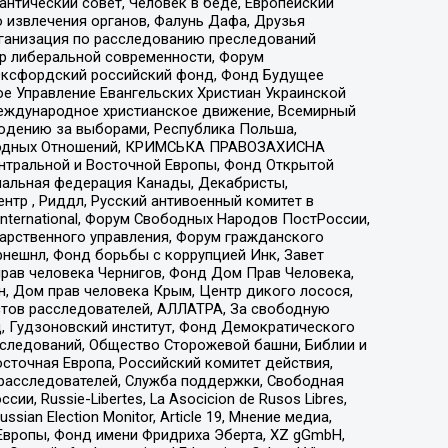
нтический совет, Человек в беде, Европейский
 извлечения органов, Фалунь Дафа, Друзья
рганизация по расследованию преследований
тр либеральной современности, Форум
 Оксфордский российский фонд, Фонд Будущее
е Управление Евангельских Христиан Украинской
еждународное христианское движение, Всемирный
людению за выборами, Республика Польша,
народных Отношений, КРИМСЬКА ПРАВОЗАХИСНА
ы Центральной и Восточной Европы, Фонд Открытой
иональная федерация Канады, Декабристы,
тр , Риддл, Русский антивоенный комитет в
nternational, Форум Свободных Народов ПостРоссии,
дарственного управления, Форум гражданского
рнешнл, Фонд борьбы с коррупцией Инк, Завет
прав человека Чернигов, Фонд Дом Прав Человека,
н, Дом прав человека Крым, Центр дикого лосося,
стов расследователей, АЛЛАТРА, За свободную
д, Гудзоновский институт, Фонд Демократического
сследований, Общество Сторожевой башни, Библии и
сточная Европа, Российский комитет действия,
-расследователей, Служба поддержки, Свободная
 Russie-Libertes, La Asocicion de Rusos Libres,
an Election Monitor, Article 19, Мнение медиа,
Европы, Фонд имени Фридриха Эберта, XZ gGmbH,