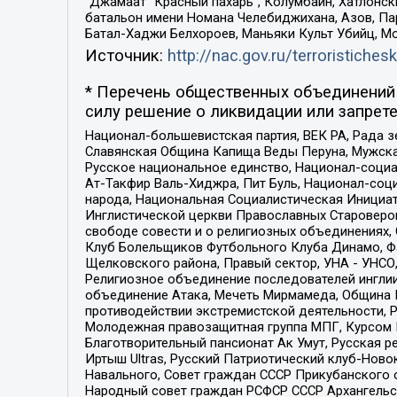
“Джамаат “Красный пахарь”, Колумбайн, Хатлонск
батальон имени Номана Челебиджихана, Азов, Па
Батал-Хаджи Белхороев, Маньяки Культ Убийц, М
Источник:
http://nac.gov.ru/terroristichesk
* Перечень общественных объединений 
силу решение о ликвидации или запрете
Национал-большевистская партия, ВЕК РА, Рада 
Славянская Община Капища Веды Перуна, Мужская
Русское национальное единство, Национал-социа
Ат-Такфир Валь-Хиджра, Пит Буль, Национал-соц
народа, Национальная Социалистическая Инициат
Инглистической церкви Православных Староверов
свободе совести и о религиозных объединениях,
Клуб Болельщиков Футбольного Клуба Динамо, Фа
Щелковского района, Правый сектор, УНА - УНСО, У
Религиозное объединение последователей инглии
объединение Атака, Мечеть Мирмамеда, Община К
противодействии экстремистской деятельности, 
Молодежная правозащитная группа МПГ, Курсом П
Благотворительный пансионат Ак Умут, Русская ре
Иртыш Ultras, Русский Патриотический клуб-Нов
Навального, Совет граждан СССР Прикубанского 
Народный совет граждан РСФСР СССР Архангельск