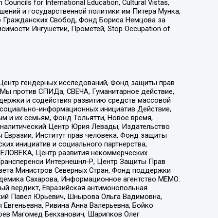
ls for International Education, Cultural Vistas,
ошений и государственной политики им Питера Мунка,
 Гражданских Свобод, Фонд Бориса Немцова за
имости Ингушетии, Прометей, Stop Occupation of
 Центр гендерных исследований, Фонд защиты прав
 Мы против СПИДа, СВЕЧА, Гуманитарное действие,
ддержки и содействия развитию средств массовой
р социально-информационных инициатив Действие,
 и их семьям, Фонд Тольятти, Новое время,
, Аналитический Центр Юрия Левады, Издательство
 Евразии, Институт прав человека, Фонд защиты
ких инициатив и социального партнерства,
ЕЛОВЕКА, Центр развития некоммерческих
 Трансперенси Интернешнл-Р, Центр Защиты Прав
овета Министров Северных Стран, Фонд поддержки
адемика Сахарова, Информационное агентство МЕМО.
ый вердикт, Евразийская антимонопольная
кий Павел Юрьевич, Шнырова Ольга Вадимовна,
 Евгеньевна, Ривина Анна Валерьевна, Бойко
хоев Магомед Бекханович, Шарипков Олег