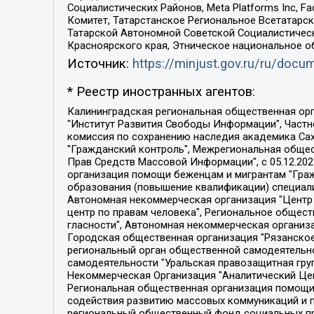
Социалистических Районов, Meta Platforms Inc, 
Комитет, Татарстанское Региональное Всетатар
Татарской Автономной Советской Социалистическ
Красноярского края, Этническое национальное о
Источник:
https://minjust.gov.ru/ru/doc
* Реестр иностранных агентов:
Калининградская региональная общественная организация "Экозащита!-Женсовет", Фонд содействия защите прав и свобод граждан "Общественный вердикт", Фонд "Институт Развития Свободы Информации", Частное учреждение "Информационное агентство МЕМО. РУ", Региональная общественная организация "Общественная комиссия по сохранению наследия академика Сахарова", Фонд поддержки свободы прессы, Санкт-Петербургская общественная правозащитная организация "Гражданский контроль", Межрегиональная общественная организация "Информационно-просветительский центр "Мемориал", Региональный Фонд "Центр Защиты Прав Средств Массовой Информации", с 05.12.2023 Фонд "Центр Защиты Прав Средств массовой информации", Региональная общественная благотворительная организация помощи беженцам и мигрантам "Гражданское содействие", Негосударственное образовательное учреждение дополнительного профессионального образования (повышение квалификации) специалистов "АКАДЕМИЯ ПО ПРАВАМ ЧЕЛОВЕКА", Свердловская региональная общественная организация "Сутяжник", Автономная некоммерческая организация "Центр независимых социологических исследований", Союз общественных объединений "Российский исследовательский центр по правам человека", Региональное общественное учреждение научно-информационный центр "МЕМОРИАЛ", Некоммерческая организация "Фонд защиты гласности", Автономная некоммерческая организация "Институт прав человека", Городская общественная организация "Екатеринбургское общество "МЕМОРИАЛ", Городская общественная организация "Рязанское историко-просветительское и правозащитное общество "Мемориал" (Рязанский Мемориал), Челябинский региональный орган общественной самодеятельности – женское общественное объединение "Женщины Евразии", Челябинский региональный орган общественной самодеятельности "Уральская правозащитная группа", Фонд содействия защите здоровья и социальной справедливости имени Андрея Рылькова, Автономная Некоммерческая Организация "Аналитический Центр Юрия Левады", Автономная некоммерческая организация социальной поддержки населения "Проект Апрель", Региональная общественная организация помощи женщинам и детям, находящимся в кризисной ситуации "Информационно-методический центр "Анна", Фонд содействия развитию массовых коммуникаций и правовому просвещению "Так-так-Так", Фонд содействия устойчивому развитию "Серебряная тайга", Свердловский региональный общественный фонд социальных проектов "Новое время", "Idel.Реалии", Кавказ.Реалии, Крым.Реалии, Телеканал Настоящее Время, Татаро-башкирская служба Радио Свобода (Azatliq Radiosi), Радио Свободная Европа/Радио Свобода (PCE/PC), "Сибирь.Реалии", "Фактограф", Благотворительный фонд помощи осужденным и их семьям, Автономная некоммерческая организация "Институт глобализации и социальных движений", Фонд "В защиту прав заключенных", Частное учреждение "Центр поддержки и содействия развитию средств массовой информации", Пензенский региональный общественный благотворительный фонд "Гражданский союз", "Север.Реалии", Некоммерческая организация Фонд "Правовая инициатива", 