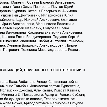
Борис Юльевич, Созаев Валерий Валерьевич,
тович, Гасан Ольга Павловна, Паутов Юрий
ровна, Чуркина Наталья Валерьевна, Акимова
 Гудков Лев Дмитриевич, Илларионова Юлия
ихайловна, Щур Николай Алексеевич, Блинушов
е Ирина Анатольевна, Мельникова Валентина
Беляев Сергей Иванович, Голубева Елена
ила Залмановна, Кокорина Екатерина Алексеевна,
, Шахова Елена Владимировна, Подузов Сергей
ин Вячеслав Иванович, Шабад Анатолий Ефимович,
вна, Смирнов Владимир Александрович, Вицин
ег Петрович, Полякова Мара Федоровна, Резник
ганизаций, признанных в соответствии с
на, База, Асбат аль-Ансар, Священная война,
ижение Талибан, Исламская партия Туркестана,
Исламский джихад, Аль-Каида, Имарат Кавказ,
 Минина и Д. Пожарского, Аджр от Аллаха Субхану
о ба суи давлати исломи, Террористическое
/White Power, Артподготовка, Религиозная группа