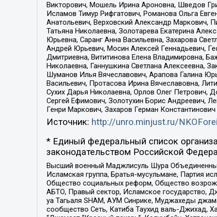
Викторович, Мошель Ирина Ароновна, Шведов Гри
Исламов Тимур Рифгатович, Романова Ольга Евге
Анатольевич, Верховский Александр Маркович, П
Татьяна Николаевна, Золотарева Екатерина Алек
Юрьевна, Саранг Анна Васильевна, Захарова Свет
Андрей Юрьевич, Мосин Алексей Геннадьевич, Ге
Дмитриевна, Вититинова Елена Владимировна, Ба
Николаевна, Ганнушкина Светлана Алексеевна, За
Шуманов Илья Вячеславович, Арапова Галина Юрь
Васильевич, Протасова Ирина Вячеславовна, Лит
Сухих Дарья Николаевна, Орлов Олег Петрович, 
Сергей Ефимович, Золотухин Борис Андреевич, Л
Генри Маркович, Захаров Герман Константинович
Источник:
http://unro.minjust.ru/NKOFore
* Единый федеральный список организа
законодательством Российской Федера
Высший военный Маджлисуль Шура Объединенных с
Исламская группа, Братья-мусульмане, Партия ис
Общество социальных реформ, Общество возрожд
АБТО, Правый сектор, Исламское государство, Д
уа Тагьаля SHAM, АУМ Синрике, Муджахеды джама
сообщество Сеть, Катиба Таухид валь-Джихад, Хай