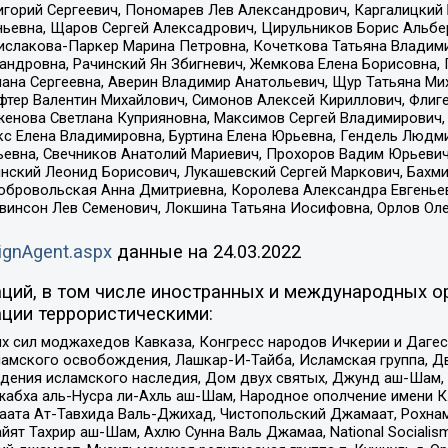
горий Сергеевич, Пономарев Лев Александрович, Каргалицкий 
ньевна, Щаров Сергей Алексадрович, Цирульников Борис Альбер
ислакова-Паркер Марина Петровна, Кочеткова Татьяна Владими
сандровна, Рачинский Ян Збигневич, Жемкова Елена Борисовна,
лана Сергеевна, Аверин Владимир Анатольевич, Щур Татьяна М
фтер Валентин Михайлович, Симонов Алексей Кириллович, Флиг
женова Светлана Куприяновна, Максимов Сергей Владимирович, 
кс Елена Владимировна, Буртина Елена Юрьевна, Гендель Людм
евна, Свечников Анатолий Мариевич, Прохоров Вадим Юрьевич
инский Леонид Борисович, Лукашевский Сергей Маркович, Бахм
Добровольская Анна Дмитриевна, Королева Александра Евгенье
евинсон Лев Семенович, Локшина Татьяна Иосифовна, Орлов Ол
ignAgent.aspx
данные на
24.03.2022
ций, в том числе иностранных и международных ор
ции террористическими:
ил моджахедов Кавказа, Конгресс народов Ичкерии и Дагеста
ламского освобождения, Лашкар-И-Тайба, Исламская группа, Дв
ения исламского наследия, Дом двух святых, Джунд аш-Шам, 
жабха аль-Нусра ли-Ахль аш-Шам, Народное ополчение имени К.
ата Ат-Тавхида Валь-Джихад, Чистопольский Джамаат, Рохнам
ят Тахрир аш-Шам, Ахлю Сунна Валь Джамаа, National Socialism