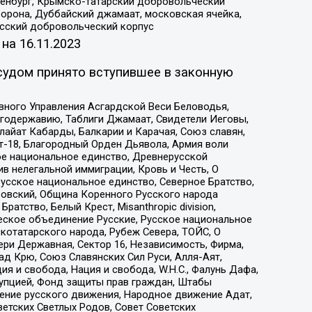
Оренбург, Крымско-татарский добровольческий
орона, Дуббайский джамаат, московская ячейка,
усский добровольческий корпус
 на
16.11.2023
судом принято вступившее в законную
вного Управления Асгардской Веси Беловодья,
годержавию, Таблиги Джамаат, Свидетели Иеговы,
айат Кабарды, Балкарии и Карачая, Союз славян,
т-18, Благородный Орден Дьявола, Армия воли
ое национальное единство, Древнерусской
 нелегальной иммиграции, Кровь и Честь, О
усское национальное единство, Северное Братство,
ровский, Община Коренного Русского народа
атство, Белый Крест, Misanthropic division,
еское объединение Русские, Русское национальное
котатарского народа, Рубеж Севера, ТОЙС, О
ри Державная, Сектор 16, Независимость, Фирма,
д Крю, Союз Славянских Сил Руси, Алля-Аят,
я и свобода, Нация и свобода, W.H.С., Фалунь Дафа,
рупцией, Фонд защиты прав граждан, Штабы
ение русского движения, Народное движение Адат,
етских Светлых Родов, Совет Советских