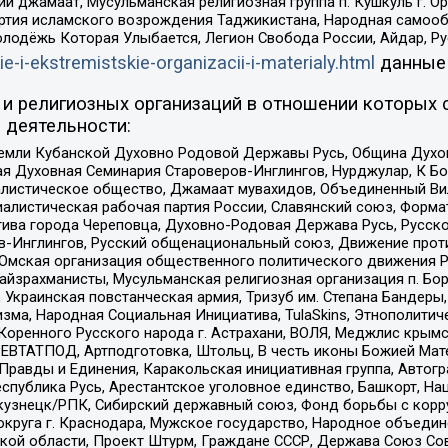
ий джамаат, Мусульманская религиозная группа п. Кушкуль г. 
ртия исламского возрождения Таджикистана, Народная самооб
олодёжь Которая Улыбается, Легион Свобода России, Айдар, Р
ie-i-ekstremistskie-organizacii-i-materialy.html
данные
и религиозных организаций в отношении которых 
 деятельности:
земли Кубанской Духовно Родовой Державы Русь, Община Духо
 Духовная Семинария Староверов-Инглингов, Нурджулар, К Бо
листическое общество, Джамаат мувахидов, Объединенный Вил
иалистическая рабочая партия России, Славянский союз, Форма
ива города Череповца, Духовно-Родовая Держава Русь, Русск
-Инглингов, Русский общенациональный союз, Движение против
 Омская организация общественного политического движения Р
йзрахманисты, Мусульманская религиозная организация п. Бо
краинская повстанческая армия, Тризуб им. Степана Бандеры, Бр
зма, Народная Социальная Инициатива, TulaSkins, Этнополитич
оренного Русского народа г. Астрахани, ВОЛЯ, Меджлис крымс
РЕВТАТПОД, Артподготовка, Штольц, В честь иконы Божией Мате
равды и Единения, Каракольская инициативная группа, Автогра
спублика Русь, Арестантское уголовное единство, Башкорт, Наци
окузнецк/РПК, Сибирский державный союз, Фонд борьбы с кор
округа г. Краснодара, Мужское государство, Народное объедин
ой области, Проект Штурм, Граждане СССР, Держава Союз Сов