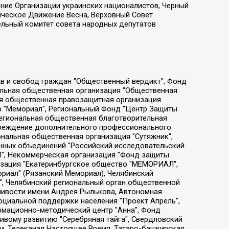
ение Организации украинских националистов, Черный
ическое Движение Весна, Верховный Совет
ельный комитет совета народных депутатов
ции социально-правовых программ "Лилит", Дальневосточное общественное движение "Маяк", Санкт-Петербургская ЛГБТ-инициативная группа "Выход", Инициативная группа ЛГБТ+ "Реверс", Алексеев Андрей Викторович, Бекбулатова Таисия Львовна, Беляев Иван Михайлович, Владыкина Елена Сергеевна, Гельман Марат Александрович, Никульшина Вероника Юрьевна, Толоконникова Надежда Андреевна, Шендерович Виктор Анатольевич, Общество с ограниченной ответственностью "Данное сообщение", Общество с ограниченной ответственностью Издательский дом "Новая глава", Айнбиндер Александра Александровна, Московский комьюнити-центр для ЛГБТ+инициатив, Благотворительный фонд развития филантропии, Deutsche Welle (Германия, Kurt-Schumacher-Strasse 3, 53113 Bonn), Борзунова Мария Михайловна, Воробьев Виктор Викторович, Голубева Анна Львовна, Константинова Алла Михайловна, Малкова Ирина Владимировна, Мурадов Мурад Абдулгалимович, Осетинская Елизавета Николаевна, Понасенков Евгений Николаевич, Ганапольский Матвей Юрьевич, Киселев Евгений Алексеевич, Борухович Ирина Григорьевна, Дремин Иван Тимофеевич, Дубровский Дмитрий Викторович, Красноярская региональная общественная организация поддержки и развития альтернативных образовательных технологий и межкультурных коммуникаций "ИНТЕРРА", Маяковская Екатерина Алексеевна, Фейгин Марк Захарович, Филимонов Андрей Викторович, Дзугкоева Регина Николаевна, Доброхотов Роман Александрович, Дудь Юрий Александрович, Елкин Сергей Владимирович, Кругликов Кирилл Игоревич, Сабунаева Мария Леонидовна, Семенов Алексей Владимирович, Шаинян Карен Багратович, Шульман Екатерина Михайловна, Асафьев Артур Валерьевич, Вахштайн Виктор Семенович, Венедиктов Алексей Алексеевич, Лушникова Екатерина Евгеньевна, Волков Леонид Михайлович, Невзоров Александр Глебович, Пархоменко Сергей Борисович, Сироткин Ярослав Николаевич, Кара-Мурза Владимир Владимирович, Баранова Наталья Владимировна, Гозман Леонид Яковлевич, Кагарлицкий Борис Юльевич, Климарев Михаил Валерьевич, Милов Владимир Станиславович, Автономная некоммерческая организация Краснодарский центр современного искусства "Типография", Моргенштерн Алишер Тагирович, Соболь Любовь Эдуардовна, Общество с ограниченной ответственностью "ЛИЗА НОРМ", Каспаров Гарри Кимович, Ходорковский Михаил Борисович, Общество с ограниченной ответственностью "Апрельские тезисы", Данилович Ирина Брониславовна, Кашин Олег Владимирович, Петров Николай Владимирович, Пивоваров Алексей Владимирович, Соколов Михаил Владимирович, Цветкова Юлия Владимировна, Чичваркин Евгений Александрович, Комитет против пыток/Команда против пыток, Общество с ограниченной ответственностью "Первый научный", Общество с ограниченной ответственностью "Вертолет и ко", Белоцерковская Вероника Борисовна, Кац Максим Евгеньевич, Лазарева Татьяна Юрьевна, Шаведдинов Руслан Табризович, Яшин Илья Валерьевич, Общество с ограниченной ответственностью "Иноагент ААВ", Алешковский Дмитрий Петрович, Альбац Евгения Марковна, Быков Дмитрий Львович, Галямина Юлия Евгеньевна, Лойко Сергей Леонидович, Мартынов Кирилл Константинович, Медведев Сергей Александрович, Крашенинников Федор Геннадиевич, Гордеева Катерина Вл