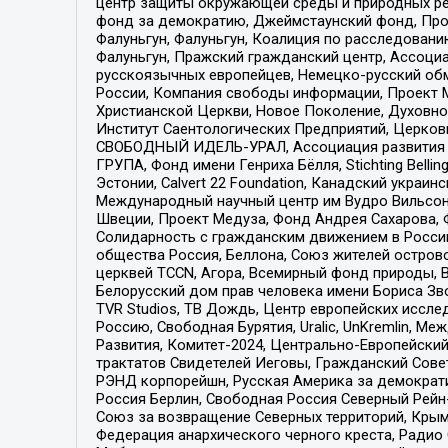
центр защиты окружающей среды и природных ресу
фонд за демократию, Джеймстаунский фонд, Прож
Фалуньгун, Фалуньгун, Коалиция по расследован
Фалуньгун, Пражский гражданский центр, Ассоци
русскоязычных европейцев, Немецко-русский об
России, Компания свободы информации, Проект М
Христианской Церкви, Новое Поколение, Духовн
Институт Саентологических Предприятий, Церков
СВОБОДНЫЙ ИДЕЛЬ-УРАЛ, Ассоциация развития ж
ГРУПА, Фонд имени Генриха Бёлля, Stichting Bellin
Эстонии, Calvert 22 Foundation, Канадский укра
Международный научный центр им Вудро Вильсона
Швеции, Проект Медуза, Фонд Андрея Сахарова, Ф
Солидарность с гражданским движением в России 
общества Россия, Беллона, Союз жителей острово
церквей TCCN, Агора, Всемирный фонд природы, B
Белорусский дом прав человека имени Бориса Зво
TVR Studios, ТВ Дождь, Центр европейских иссл
Россию, Свободная Бурятия, Uralic, UnKremlin, 
Развития, Комитет-2024, Центрально-Европейски
трактатов Свидетелей Иеговы, Гражданский Совет
РЭНД корпорейшн, Русская Америка за демократи
Россия Берлин, Свободная Россия Северный Рейн-В
Союз за возвращение Северных территорий, Крымско
Федерация анархического черного креста, Радио