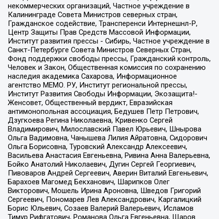
некоммерческих организаций, Частное учреждение в
Калининграде Совета Министров северных стран,
Гражданское содействие, Трансперенси Интернешнл-Р,
Центр Защиты Прав Средств Массовой Информации,
Институт развития прессы - Сибирь, Частное учреждение в
Санкт-Петербурге Совета Министров Северных Стран,
Фонд поддержки свободы прессы, Гражданский контроль,
Человек и Закон, Общественная комиссия по сохранению
наследия академика Сахарова, Информационное
агентство МЕМО. РУ, Институт региональной прессы,
Институт Развития Свободы Информации, Экозащита!-
Женсовет, Общественный вердикт, Евразийская
антимонопольная ассоциация, Бедушев Петр Петрович,
Дзугкоева Регина Николаевна, Кривенко Сергей
Владимирович, Милославский Павел Юрьевич, Шнырова
Ольга Вадимовна, Чанышева Лилия Айратовна, Сидорович
Ольга Борисовна, Туровский Александр Алексеевич,
Васильева Анастасия Евгеньевна, Ривина Анна Валерьевна,
Бойко Анатолий Николаевич, Дугин Сергей Георгиевич,
Пивоваров Андрей Сергеевич, Аверин Виталий Евгеньевич,
Барахоев Магомед Бекханович, Шарипков Олег
Викторович, Мошель Ирина Ароновна, Шведов Григорий
Сергеевич, Пономарев Лев Александрович, Каргалицкий
Борис Юльевич, Созаев Валерий Валерьевич, Исламов
Тимур Рифгатович, Романова Ольга Евгеньевна, Щаров