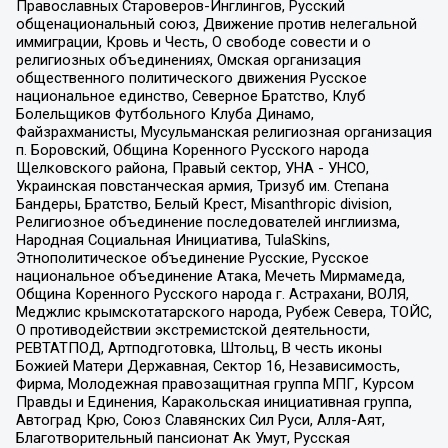
Православных Староверов-Инглингов, Русский
общенациональный союз, Движение против нелегальной
иммиграции, Кровь и Честь, О свободе совести и о
религиозных объединениях, Омская организация
общественного политического движения Русское
национальное единство, Северное Братство, Клуб
Болельщиков Футбольного Клуба Динамо,
Файзрахманисты, Мусульманская религиозная организация
п. Боровский, Община Коренного Русского народа
Щелковского района, Правый сектор, УНА - УНСО,
Украинская повстанческая армия, Тризуб им. Степана
Бандеры, Братство, Белый Крест, Misanthropic division,
Религиозное объединение последователей инглиизма,
Народная Социальная Инициатива, TulaSkins,
Этнополитическое объединение Русские, Русское
национальное объединение Атака, Мечеть Мирмамеда,
Община Коренного Русского народа г. Астрахани, ВОЛЯ,
Меджлис крымскотатарского народа, Рубеж Севера, ТОЙС,
О противодействии экстремистской деятельности,
РЕВТАТПОД, Артподготовка, Штольц, В честь иконы
Божией Матери Державная, Сектор 16, Независимость,
Фирма, Молодежная правозащитная группа МПГ, Курсом
Правды и Единения, Каракольская инициативная группа,
Автоград Крю, Союз Славянских Сил Руси, Алля-Аят,
Благотворительный пансионат Ак Умут, Русская