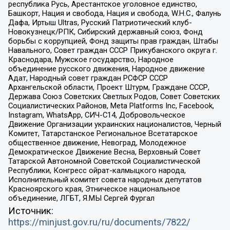
республика Русь, Арестантское уголовное единство,
Башкорт, Нация и свобода, Нация и свобода, W.H.С., Фалунь
Дафа, Иртыш Ultras, Русский Патриотический клуб-
Новокузнецк/РПК, Сибирский державный союз, Фонд
борьбы с коррупцией, Фонд защиты прав граждан, Штабы
Навального, Совет граждан СССР Прикубанского округа г.
Краснодара, Мужское государство, Народное
объединение русского движения, Народное движение
Адат, Народный совет граждан РСФСР СССР
Архангельской области, Проект Штурм, Граждане СССР,
Держава Союз Советских Светлых Родов, Совет Советских
Социалистических Районов, Meta Platforms Inc, Facebook,
Instagram, WhatsApp, СИЧ-С14, Добровольческое
Движение Организации украинских националистов, Черный
Комитет, Татарстанское Региональное Всетатарское
общественное движение, Невоград, Молодежное
Демократическое Движение Весна, Верховный Совет
Татарской Автономной Советской Социалистической
Республики, Конгресс ойрат-калмыцкого народа,
Исполнительный комитет совета народных депутатов
Красноярского края, Этническое национальное
объединение, ЛГБТ, Я.МЫ Сергей Фургал
Источник:
https://minjust.gov.ru/ru/documents/7822/