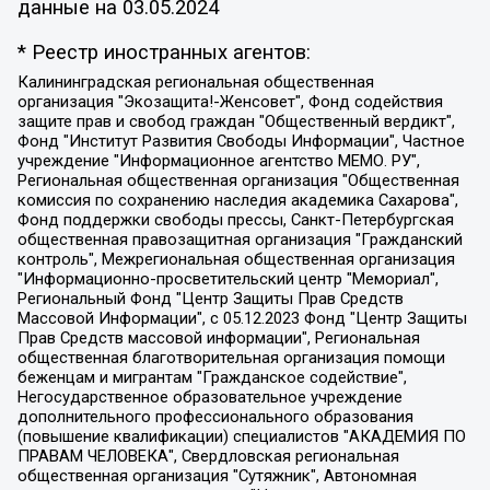
данные на
03.05.2024
* Реестр иностранных агентов:
Калининградская региональная общественная организация "Экозащита!-Женсовет", Фонд содействия защите прав и свобод граждан "Общественный вердикт", Фонд "Институт Развития Свободы Информации", Частное учреждение "Информационное агентство МЕМО. РУ", Региональная общественная организация "Общественная комиссия по сохранению наследия академика Сахарова", Фонд поддержки свободы прессы, Санкт-Петербургская общественная правозащитная организация "Гражданский контроль", Межрегиональная общественная организация "Информационно-просветительский центр "Мемориал", Региональный Фонд "Центр Защиты Прав Средств Массовой Информации", с 05.12.2023 Фонд "Центр Защиты Прав Средств массовой информации", Региональная общественная благотворительная организация помощи беженцам и мигрантам "Гражданское содействие", Негосударственное образовательное учреждение дополнительного профессионального образования (повышение квалификации) специалистов "АКАДЕМИЯ ПО ПРАВАМ ЧЕЛОВЕКА", Свердловская региональная общественная организация "Сутяжник", Автономная некоммерческая организация "Центр независимых социологических исследований", Союз общественных объединений "Российский исследовательский центр по правам человека", Региональное общественное учреждение научно-информационный центр "МЕМОРИАЛ", Некоммерческая организация "Фонд защиты гласности", Автономная некоммерческая организация "Институт прав человека", Городская общественная организация "Екатеринбургское общество "МЕМОРИАЛ", Городская общественная организация "Рязанское историко-просветительское и правозащитное общество "Мемориал" (Рязанский Мемориал), Челябинский региональный орган общественной самодеятельности – женское общественное объединение "Женщины Евразии", Челябинский региональный орган общественной самодеятельности "Уральская правозащитная группа", Фонд содействия защите здоровья и социальной справедливости имени Андрея Рылькова, Автономная Некоммерческая Организация "Аналитический Центр Юрия Левады", Автономная некоммерческая организация социальной поддержки населения "Проект Апрель", Региональная общественная организация помощи женщинам и детям, находящимся в кризисной ситуации "Информационно-методический центр "Анна", Фонд содействия развитию массовых коммуникаций и правовому просвещению "Так-так-Так", Фонд содействия устойчивому развитию "Серебряная тайга", Свердловский региональный общественный фонд социальных проектов "Новое время", "Idel.Реалии", Кавказ.Реалии, Крым.Реалии, Телеканал Настоящее Время, Татаро-башкирская служба Радио Свобода (Azatliq Radiosi), Радио Свободная Европа/Радио Свобода (PCE/PC), "Сибирь.Реалии", "Фактограф", Благотворительный фонд помощи осужденным и их семьям, Автономная некоммерческая организация "Институт глобализации и социальных движений", Фонд "В защиту прав заключенных", Частное учреждение "Центр поддержки и содействия развитию средств массовой информации", Пензенский региональный общественный благотворительный фонд "Гражданский союз", "Север.Реалии", Некоммерческая организация Фонд "Правовая инициатива", Общество с ограниченной ответственностью "Радио Свободная Европа/Радио Свобода", Чешское информационное агентство "MEDIUM-ORIENT", Красноярская региональная общественная организация "Мы против СПИДа", Камалягин Денис Николаевич, Маркелов Сергей Евгеньевич, Пономарев Лев Александрович, Савицкая Людмила Алексеевна, Автономная некоммерческая организация "Центр по работе с проблемой насилия "НАСИЛИЮ.НЕТ", Межрегиональный профессиональный союз работников здравоохранения "Альянс врачей", Юридическое лицо, зарегистрированное в Латвийской Республике, SIA "Medusa Project" (регистрационный номер 40103797863, дата регистрации 10.06.2014), Некоммерческая организация "Фонд по борьбе с коррупцией", Автономная некоммерческая организация "Институт права и публичной политики", Баданин Роман Сергеевич, Гликин Максим Александрович, Железнова Мария Михайловна, Лукьянова Юлия Сергеевна, Маетная Елизавета Витальевна, Маняхин Петр Борисович, Чуракова Ольга Владимировна, Ярош Юлия Петровна, Юридическое лицо "The Insider SIA", зарегистрированное в Риге, Латвийская Республика (дата регистрации 26.06.2015), являющееся администратором доменного имени интернет-издания "The Insider SIA", https://theins.ru, Постернак Алексей Евгеньевич, Рубин Михаил Аркадьевич, Анин Роман Александрович, Юридическое лицо Istories fonds, зарегистрированное в Латвийской Республике (регистрационный номер 50008295751, дата регистрации 24.02.2020), Великовский Дмитрий Александрович, Долинина Ирина Николаевна, Мароховская Алеся Алексеевна, Шлейнов Роман Юрьевич, Шмагун Олеся Валентиновна, Общество с ограниченной ответственностью "Альтаир 2021", Общество с ограниченной ответственностью "Вега 2021", Общество с ограниченной ответственностью "Главный редактор 2021", Общество с ограниченной ответственностью "Ромашки монолит", Важенков Артем Валерьевич, Ивановская областная общественная организация "Центр гендерных исследований", Гурман Юрий Альбертович, Медиапроект "ОВД-Инфо", Егоров Владимир Владимирович, Жилинский Владимир Александрович, Общество с ограниченной ответственностью "ЗП", Иванова София Юрьевна, Карезина Инна Павловна, Кильтау Екатерина Викторовна, Петров Алексей Викторович, Пискунов Сергей Евгеньевич, Смирнов Сергей Сергеевич, Тихонов Михаил Сергеевич, Общество с ограниченной ответственностью "ЖУРНАЛИСТ-ИНОСТРАННЫЙ АГЕНТ", Арапова Галина Юрьевна, Вольтская Татьяна Анатольевна, Американская компания "Mason G.E.S. Anonymous Foundation" (США), являющаяся владельцем интернет-издания https://mnews.world/, Компания "Stichting Bellingcat", зарегистрированная в Нидерландах (дата регистрации 11.07.2018), Захаров Андрей Вячеславович, Клепиковская Екатерина Дмитриевна, Общество с ограниченной ответственностью "МЕМО", Перл Роман Александрович, Симонов Евгений Алексеевич, Соловьева Елена Анатольевна, Сотников Даниил Владимирович, Сурначева Елизавета Дмитриевна, Автономная некоммерческая организация по защите прав человека и информированию населения "Якутия – Наше Мнение", Общество с ограниченной ответственностью "Москоу диджитал медиа", с 26.01.2023 Общество с ограниченной ответственностью "Чайка Белые сады", Ветошкина Валерия Валерьевна, Заговора Максим Александрович, Межрегиональное общественное движение "Российская ЛГБТ - сеть", Оленичев Максим Владимирович, Павлов Иван Юрьевич, Скворцова Елена Сергеевна, Общество с ограниченной ответственностью "Как бы инагент", Кочетков Игорь Викторович, Общество с ограниченной ответственностью "Честные выборы", Еланчик Олег Александрович, Общество с ограниченной ответственностью "Нобелевский призыв", Гималова Регина Эмилевна, Григорьев Андрей Валерьевич, Григорьева Алина Александровна, Ассоциация по содействию защите прав призывников, альтернативнослужащих и военнослужащих "Правозащитная группа "Гражданин.Армия.Право", Хисамова Регина Фаритовна, Автономная некоммерческая организация по реализации социально-правовых программ "Лилит", Дальневосточное общественное движение "Маяк", Санкт-Петербургская ЛГБТ-инициативная группа "Выход", Инициативная группа ЛГБТ+ "Реверс", Алексеев Андрей Викторович, Бекбулатова Таисия Львовна, Беляев Иван Михайлович, Владыкина Елена Сергеевна, Гельман Марат Александрович, Никульшина Вероника Юрьевна, Толоконникова Надежда Андреевна, Шендерович Виктор Анатольевич, Общество с ограниченной ответственностью "Данное сообщение", Общество с ограниченной ответственностью Издательский дом "Новая глава", Айнбиндер Александра Александровна, Московский комьюнити-центр для ЛГБТ+инициатив, Благотворительный фонд развития филантропии, Deutsche Welle (Германия, Kurt-Schumacher-Strasse 3, 53113 Bonn), Борзунова Мария Михайловна, Воробьев Виктор Викторович, Голубева Анна Львовна, Константинова Алла Михайловна, Малкова Ирина Владимировна, Мурадов Мурад Абдулгалимович, Осетинская Елизавета Николаевна, Понасенков Евгений Николаевич, Ганапольский Матвей Юрьевич, Киселев Евгений Алексеевич, Борухович Ирина Григорьевна, Дремин Иван Тимофеевич, Дубровский Дмитрий Викторович, Красноярская региональная общественная организация поддержки и развития альтернативных образовательных технологий и межкультурных коммуникаций "ИНТЕРРА", Маяковская Екатерина Алексеевна, Фейгин Марк Захарович, Филимонов Андрей Викторович, Дзугкоева Регина Николаевна, Доброхотов Роман Александрович, Дудь Юрий Александрович, Елкин Сергей Владимирович, Кругликов Кирилл Игоревич, Сабунаева Мария Леонидовна, Семенов Алексей Владимирович, Шаинян Карен Багратович, Шульман Екатерина Михайловна, Асафьев Артур Валерьевич, Вахштайн Виктор Семенович, Венедиктов Алексей Алексеевич, Лушникова Екатерина Евгеньевна, Волков Леонид Михайлович, Невзоров Александр Глебович, Пархоменко Сергей Борисович, Сироткин Ярослав Николаевич, Кара-Мурза Владимир Владимирович, Баранова Наталья Владимировна, Гозман Леонид Яковлевич, Кагарлицкий Борис Юльевич, Климарев Михаил Валерьевич, Милов Владимир Станиславович, Автономная некоммерческая организация Краснодарский центр современного искусства "Типография", Моргенштерн Алишер Тагирович, Соболь Любовь Эдуардовна, Общество с ограниченной ответственностью "ЛИЗА НОРМ", Каспаров Гарри Кимович, Ходорковский Михаил Борисович, Общество с ограниченной ответственностью "Апрельские тезисы", Данилович Ирина Брониславовна, Кашин Олег Владимирович, Петров Николай Владимирович, Пивоваров Алексей Владимирович, Соколов Михаил Владимирович, Цветкова Юлия Владимировна, Чичваркин Евгений Александрович, Комитет против пыток/Команда против пыток, Общество с ограниченной ответственностью "Первый научный", Общество с ограниченной ответственностью "Вертолет и ко", Белоцерковская Вероника Борисовна, Кац Максим Евгеньевич, Лазарева Татьяна Юрьевна, Шаведдинов Руслан Табризович, Яшин Илья Валерьевич, Общество с ограниченной ответственностью "Иноагент ААВ", Алешковский Дмитрий Петрович, Альбац Евгения Марковна, Быков Дмитрий Львович, Галямина Юлия Евгеньевна, Лойко Сергей Леонидович, Мартынов Кирилл Константинович, Медведев Сергей Александрович, Крашенинников Федор Геннадиевич, Гордеева Катерина Вл