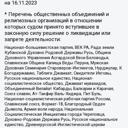
на
16.11.2023
* Перечень общественных объединений и
религиозных организаций в отношении
которых судом принято вступившее в
законную силу решение о ликвидации или
запрете деятельности:
Национал-большевистская партия, ВЕК РА, Рада земли
Кубанской Духовно Родовой Державы Русь, Община
Духовного Управления Асгардской Веси Беловодья,
Славянская Община Капища Веды Перуна, Мужская
Духовная Семинария Староверов-Инглингов, Нурджулар, К
Богодержавию, Таблиги Джамаат, Свидетели Иеговы,
Русское национальное единство, Национал-
социалистическое общество, Джамаат мувахидов,
Объединенный Вилайат Кабарды, Балкарии и Карачая,
Союз славян, Ат-Такфир Валь-Хиджра, Пит Буль,
Национал-социалистическая рабочая партия России,
Славянский союз, Формат-18, Благородный Орден
Дьявола, Армия воли народа, Национальная
Социалистическая Инициатива города Череповца,
Духовно-Родовая Держава Русь, Русское национальное
единство, Древнерусской Инглистической церкви