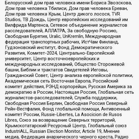
Белорусский дом прав человека имени Бориса Звозскова,
Дом прав человека Тбилиси, Дом прав человека Ереван,
Дом прав человека Крым, Центр дикого лосося, TVR
Studios, ТВ Дождь, Центр европейских исследований им
Вилфрида Мартенса, Сетевое объединение журналистов
расследователей, АЛЛАТРА, За свободную Россию,
Свободная Бурятия, Uralic, UnKremlin, Международная
федерация транспортных рабочих, ИстЧам Финланд,
Гудзоновский институт, Фонд Демократического
Развития, Комитет-2024, Центрально-Европейский
университет, Центр восточноевропейских и
международных исследований, Общество Сторожевой
башни, Библии и трактатов Свидетелей Иеговы,
Гражданский Совет, Центр анализа европейской политики,
Академическая сеть Восточная Европа, Российский
комитет действия, РЭНД корпорейшн, Русская Америка за
демократию в России, Настоящая Россия, Глобальная сеть
журналистов-расследователей, Служба поддержки,
Свободная Россия Берлин, Свободная Россия Северный
Рейн-Вестфалия, Фонд глобальной помощи, Антивоенный
комитет России, Russie-Libertes, La Asocicion de Rusos
Libres, Союз за возвращение Северных территорий,
Крымскотатарский Ресурсный Центр, Глобальный союз
IndustriALL, Russian Election Monitor, Article 19, Мнение
медиа, Федерация анархического черного креста, Радио