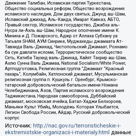
Движение Талибан, Исламская партия Туркестана,
Общество социальных реформ, Общество возрождения
исламского наследия, Дом двух святых, Джунд аш-Шам,
Исламский джихад, Аль-Каида, Имарат Кавказ, АБТО,
Правый сектор, Исламское государство, Джабха аль-
Нусра ли-Ахль аш-Шам, Народное ополчение имени К.
Минина и Д. Пожарского, Аджр от Аллаха Субхану уа
Тагьаля SHAM, АУМ Синрике, Муджахеды джамаата Ат-
Тавхида Валь-Джихад, Чистопольский Джамаат, Рохнамо
ба суи давлати исломи, Террористическое сообщество
Сеть, Катиба Таухид валь-Джихад, Хайят Тахрир аш-Шам,
Ахлю Сунна Валь Джамаа, National Socialism/White Power,
Артподготовка, Религиозная группа “Джамаат “Красный
пахарь”, Колумбайн, Хатлонский джамаат, Мусульманская
религиозная группа п. Кушкуль г. Оренбург, Крымско-
татарский добровольческий батальон имени Номана
Челебиджихана, Азов, Партия исламского возрождения
Таджикистана, Народная самооборона, Дуббайский
джамаат, московская ячейка, Батал-Хаджи Белхороев,
Маньяки Культ Убийц, Молодёжь Которая Улыбается,
Легион Свобода России, Айдар, Русский добровольческий
корпус
Источник:
http://nac.gov.ru/terroristicheskie-i-
ekstremistskie-organizacii-i-materialy.html
данные