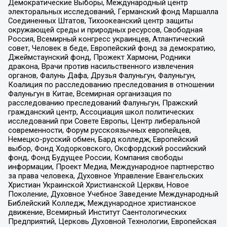
Демократические Выборы, Международный центр
электоральных исследований, Германский фонд Маршалла
Соединенных Штатов, Тихоокеанский центр защиты
окружающей среды и природных ресурсов, Свободная
Россия, Всемирный конгресс украинцев, Атлантический
совет, Человек в беде, Европейский фонд за демократию,
Джеймстаунский фонд, Прожект Хармони, Родники
дракона, Врачи против насильственного извлечения
органов, Фалунь Дафа, Друзья Фалуньгун, Фалуньгун,
Коалиция по расследованию преследования в отношении
Фалуньгун в Китае, Всемирная организация по
расследованию преследований Фалуньгун, Пражский
гражданский центр, Ассоциация школ политических
исследований при Совете Европы, Центр либеральной
современности, Форум русскоязычных европейцев,
Немецко-русский обмен, Бард колледж, Европейский
выбор, Фонд Ходорковского, Оксфордский российский
фонд, Фонд Будущее России, Компания свободы
информации, Проект Медиа, Международное партнерство
за права человека, Духовное Управление Евангельских
Христиан Украинской Христианской Церкви, Новое
Поколение, Духовное Учебное Заведение Международный
Библейский Колледж, Международное христианское
движение, Всемирный Институт Саентологических
Предприятий, Церковь Духовной Технологии, Европейская