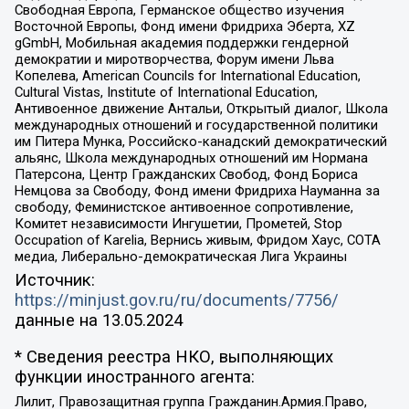
Свободная Европа, Германское общество изучения
Восточной Европы, Фонд имени Фридриха Эберта, XZ
gGmbH, Мобильная академия поддержки гендерной
демократии и миротворчества, Форум имени Льва
Копелева, American Councils for International Education,
Cultural Vistas, Institute of International Education,
Антивоенное движение Антальи, Открытый диалог, Школа
международных отношений и государственной политики
им Питера Мунка, Российско-канадский демократический
альянс, Школа международных отношений им Нормана
Патерсона, Центр Гражданских Свобод, Фонд Бориса
Немцова за Свободу, Фонд имени Фридриха Науманна за
свободу, Феминистское антивоенное сопротивление,
Комитет независимости Ингушетии, Прометей, Stop
Occupation of Karelia, Вернись живым, Фридом Хаус, СОТА
медиа, Либерально-демократическая Лига Украины
Источник:
https://minjust.gov.ru/ru/documents/7756/
данные на
13.05.2024
* Сведения реестра НКО, выполняющих
функции иностранного агента:
Лилит, Правозащитная группа Гражданин.Армия.Право,