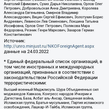
Анатолий Ефимович, Сухих Дарья Николаевна, Орлов Олег
Петрович, Добровольская Анна Дмитриевна, Королева
Александра Евгеньевна, Смирнов Владимир
Александрович, Вицин Сергей Ефимович, Золотухин Борис
Андреевич, Левинсон Лев Семенович, Локшина Татьяна
Иосифовна, Орлов Олег Петрович, Полякова Мара
Федоровна, Резник Генри Маркович, Захаров Герман
Константинович
Источник:
http://unro.minjust.ru/NKOForeignAgent.aspx
данные на
24.03.2022
* Единый федеральный список организаций, в
том числе иностранных и международных
организаций, признанных в соответствии с
законодательством Российской Федерации
террористическими:
Высший военный Маджлисуль Шура Объединенных сил
моджахедов Кавказа, Конгресс народов Ичкерии и
Дагестана, База, Асбат аль-Ансар, Священная война,
Исламская группа, Братья-мусульмане, Партия исламского
освобождения, Лашкар-И-Тайба, Исламская группа,