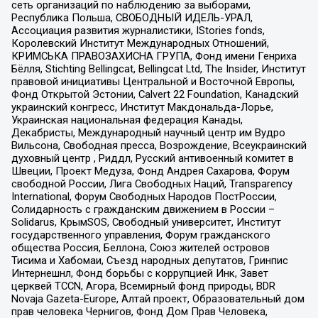
сеть организаций по наблюдению за выборами,
Республика Польша, СВОБОДНЫЙ ИДЕЛЬ-УРАЛ,
Ассоциация развития журналистики, IStories fonds,
Королевский Институт Международных Отношений,
КРИМСЬКА ПРАВОЗАХИСНА ГРУПА, Фонд имени Генриха
Бёлля, Stichting Bellingcat, Bellingcat Ltd, The Insider, Институт
правовой инициативы Центральной и Восточной Европы,
Фонд Открытой Эстонии, Calvert 22 Foundation, Канадский
украинский конгресс, Институт Макдональда-Лорье,
Украинская национальная федерация Канады,
Декабристы, Международный научный центр им Вудро
Вильсона, Свободная пресса, Возрождение, Всеукраинский
духовный центр , Риддл, Русский антивоенный комитет в
Швеции, Проект Медуза, Фонд Андрея Сахарова, Форум
свободной России, Лига Свободных Наций, Transparеncy
International, Форум Свободных Народов ПостРоссии,
Солидарность с гражданским движением в России –
Solidarus, КрымSOS, Свободный университет, Институт
государственного управления, Форум гражданского
общества Россия, Беллона, Союз жителей островов
Тисима и Хабомаи, Съезд народных депутатов, Гринпис
Интернешнл, Фонд борьбы с коррупцией Инк, Завет
церквей TCCN, Агора, Всемирный фонд природы, BDR
Novaja Gazeta-Europe, Алтай проект, Образовательный дом
прав человека Чернигов, Фонд Дом Прав Человека,