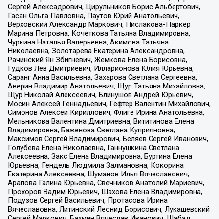
Сергей Алексадрович, Цирульников Борис Альбертович,
Гасан Ольга Павловна, Паутов Юрий Анатольевич,
Верховский Александр Маркович, Пислакова-Паркер
Марина Петровна, Кочеткова Татьяна Владимировна,
Чуркина Наталья Валерьевна, Акимова Татьяна
Николаевна, Золотарева Екатерина Александровна,
Рачинский Ян Збигневич, Жемкова Елена Борисовна,
Гудков Лев Дмитриевич, Илларионова Юлия Юрьевна,
Саранг Анна Васильевна, Захарова Светлана Сергеевна,
Аверин Владимир Анатольевич, Щур Татьяна Михайловна,
Щур Николай Алексеевич, Блинушов Андрей Юрьевич,
Мосин Алексей Геннадьевич, Гефтер Валентин Михайлович,
Симонов Алексей Кириллович, Флиге Ирина Анатольевна,
Мельникова Валентина Дмитриевна, Вититинова Елена
Владимировна, Баженова Светлана Куприяновна,
Максимов Сергей Владимирович, Беляев Сергей Иванович,
Голубева Елена Николаевна, Ганнушкина Светлана
Алексеевна, Закс Елена Владимировна, Буртина Елена
Юрьевна, Гендель Людмила Залмановна, Кокорина
Екатерина Алексеевна, Шуманов Илья Вячеславович,
Арапова Галина Юрьевна, Свечников Анатолий Мариевич,
Прохоров Вадим Юрьевич, Шахова Елена Владимировна,
Подузов Сергей Васильевич, Протасова Ирина
Вячеславовна, Литинский Леонид Борисович, Лукашевский
Сергей Маркович, Бахмин Вячеслав Иванович, Шабад