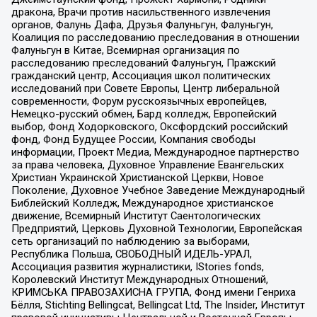
дракона, Врачи против насильственного извлечения
органов, Фалунь Дафа, Друзья Фалуньгун, Фалуньгун,
Коалиция по расследованию преследования в отношении
Фалуньгун в Китае, Всемирная организация по
расследованию преследований Фалуньгун, Пражский
гражданский центр, Ассоциация школ политических
исследований при Совете Европы, Центр либеральной
современности, Форум русскоязычных европейцев,
Немецко-русский обмен, Бард колледж, Европейский
выбор, Фонд Ходорковского, Оксфордский российский
фонд, Фонд Будущее России, Компания свободы
информации, Проект Медиа, Международное партнерство
за права человека, Духовное Управление Евангельских
Христиан Украинской Христианской Церкви, Новое
Поколение, Духовное Учебное Заведение Международный
Библейский Колледж, Международное христианское
движение, Всемирный Институт Саентологических
Предприятий, Церковь Духовной Технологии, Европейская
сеть организаций по наблюдению за выборами,
Республика Польша, СВОБОДНЫЙ ИДЕЛЬ-УРАЛ,
Ассоциация развития журналистики, IStories fonds,
Королевский Институт Международных Отношений,
КРИМСЬКА ПРАВОЗАХИСНА ГРУПА, Фонд имени Генриха
Бёлля, Stichting Bellingcat, Bellingcat Ltd, The Insider, Институт