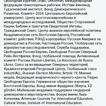
Свободная Бурятия, Uralic, UnKremlin, Международная
федерация транспортных рабочих, ИстЧам Финланд,
Гудзоновский институт, Фонд Демократического
Развития, Комитет-2024, Центрально-Европейский
университет, Центр восточноевропейских и
международных исследований, Общество Сторожевой
башни, Библии и трактатов Свидетелей Иеговы,
Гражданский Совет, Центр анализа европейской политики,
Академическая сеть Восточная Европа, Российский
комитет действия, РЭНД корпорейшн, Русская Америка за
демократию в России, Настоящая Россия, Глобальная сеть
журналистов-расследователей, Служба поддержки,
Свободная Россия Берлин, Свободная Россия Северный
Рейн-Вестфалия, Фонд глобальной помощи, Антивоенный
комитет России, Russie-Libertes, La Asocicion de Rusos
Libres, Союз за возвращение Северных территорий,
Крымскотатарский Ресурсный Центр, Глобальный союз
IndustriALL, Russian Election Monitor, Article 19, Мнение
медиа, Федерация анархического черного креста, Радио
Свободная Европа, Германское общество изучения
Восточной Европы, Фонд имени Фридриха Эберта, XZ
gGmbH, Мобильная академия поддержки гендерной
демократии и миротворчества, Форум имени Льва
Копелева, American Councils for International Education,
Cultural Vistas, Institute of International Education,