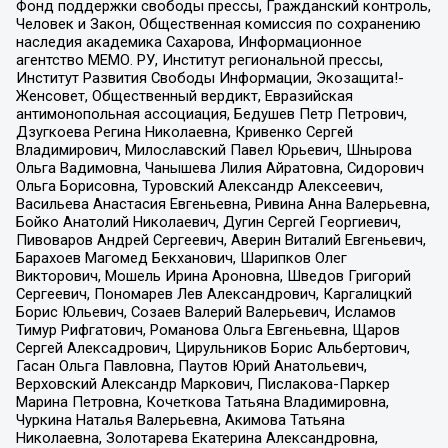
Фонд поддержки свободы прессы, Гражданский контроль,
Человек и Закон, Общественная комиссия по сохранению
наследия академика Сахарова, Информационное
агентство МЕМО. РУ, Институт региональной прессы,
Институт Развития Свободы Информации, Экозащита!-
Женсовет, Общественный вердикт, Евразийская
антимонопольная ассоциация, Бедушев Петр Петрович,
Дзугкоева Регина Николаевна, Кривенко Сергей
Владимирович, Милославский Павел Юрьевич, Шнырова
Ольга Вадимовна, Чанышева Лилия Айратовна, Сидорович
Ольга Борисовна, Туровский Александр Алексеевич,
Васильева Анастасия Евгеньевна, Ривина Анна Валерьевна,
Бойко Анатолий Николаевич, Дугин Сергей Георгиевич,
Пивоваров Андрей Сергеевич, Аверин Виталий Евгеньевич,
Барахоев Магомед Бекханович, Шарипков Олег
Викторович, Мошель Ирина Ароновна, Шведов Григорий
Сергеевич, Пономарев Лев Александрович, Каргалицкий
Борис Юльевич, Созаев Валерий Валерьевич, Исламов
Тимур Рифгатович, Романова Ольга Евгеньевна, Щаров
Сергей Алексадрович, Цирульников Борис Альбертович,
Гасан Ольга Павловна, Паутов Юрий Анатольевич,
Верховский Александр Маркович, Пислакова-Паркер
Марина Петровна, Кочеткова Татьяна Владимировна,
Чуркина Наталья Валерьевна, Акимова Татьяна
Николаевна, Золотарева Екатерина Александровна,