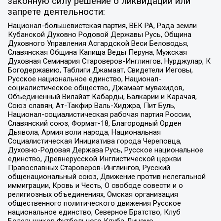
законную силу решение о ликвидации или
запрете деятельности:
Национал-большевистская партия, ВЕК РА, Рада земли
Кубанской Духовно Родовой Державы Русь, Община
Духовного Управления Асгардской Веси Беловодья,
Славянская Община Капища Веды Перуна, Мужская
Духовная Семинария Староверов-Инглингов, Нурджулар, К
Богодержавию, Таблиги Джамаат, Свидетели Иеговы,
Русское национальное единство, Национал-
социалистическое общество, Джамаат мувахидов,
Объединенный Вилайат Кабарды, Балкарии и Карачая,
Союз славян, Ат-Такфир Валь-Хиджра, Пит Буль,
Национал-социалистическая рабочая партия России,
Славянский союз, Формат-18, Благородный Орден
Дьявола, Армия воли народа, Национальная
Социалистическая Инициатива города Череповца,
Духовно-Родовая Держава Русь, Русское национальное
единство, Древнерусской Инглистической церкви
Православных Староверов-Инглингов, Русский
общенациональный союз, Движение против нелегальной
иммиграции, Кровь и Честь, О свободе совести и о
религиозных объединениях, Омская организация
общественного политического движения Русское
национальное единство, Северное Братство, Клуб
Болельщиков Футбольного Клуба Динамо,