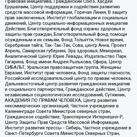
Правовая инициатива, Гражданский Союз, Хасдей
Ерушалаим, Центр поддержки и содействия развитию
средств массовой информации, Горячая Линия, В защиту
прав заключенных, Институт глобализации и социальных
движений, Центр социально-информационных инициатив
Действие, Благотворительный фонд охраны здоровья и
защиты прав граждан, Благотворительный фонд помощи
осужденным и их семьям, Фонд Тольятти, Новое время,
Серебряная тайга, Так-Так-Так, Сова, центр Анна, Проект
Апрель, Самарская губерния, Эра здоровья, Мемориал,
Аналитический Центр Юрия Левады, Издательство Парк
Гагарина, Фонд имени Андрея Рылькова, Сфера, Центр
СИБАЛЬТ, Уральская правозащитная группа, Женщины
Евразии, Институт прав человека, Фонд защиты гласности,
Российский исследовательский центр по правам человека,
Дальневосточный центр развития гражданских инициатив
и социального партнерства, Гражданское действие, Центр
независимых социологических исследований, Сутяжник,
АКАДЕМИЯ ПО ПРАВАМ ЧЕЛОВЕКА, Центр развития
некоммерческих организаций, Частное учреждение в
Калининграде Совета Министров северных стран,
Гражданское содействие, Трансперенси Интернешнл-Р,
Центр Защиты Прав Средств Массовой Информации,
Институт развития прессы - Сибирь, Частное учреждение в
Санкт-Петербурге Совета Министров Северных Стран,