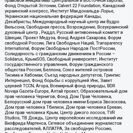
правовой инициативы Центральной и Восточной Европы,
Фонд Открытой Эстонии, Calvert 22 Foundation, Канадский
украинский конгресс, Институт Макдональда-Лорье,
Украинская национальная федерация Канады,
Декабристы, Международный научный центр им Вудро
Вильсона, Свободная пресса, Возрождение, Всеукраинский
духовный центр , Риддл, Русский антивоенный комитет в
Швеции, Проект Медуза, Фонд Андрея Сахарова, Форум
свободной России, Лига Свободных Наций, Transparеncy
International, Форум Свободных Народов ПостРоссии,
Солидарность с гражданским движением в России –
Solidarus, КрымSOS, Свободный университет, Институт
государственного управления, Форум гражданского
общества Россия, Беллона, Союз жителей островов
Тисима и Хабомаи, Съезд народных депутатов, Гринпис
Интернешнл, Фонд борьбы с коррупцией Инк, Завет
церквей TCCN, Агора, Всемирный фонд природы, BDR
Novaja Gazeta-Europe, Алтай проект, Образовательный дом
прав человека Чернигов, Фонд Дом Прав Человека,
Белорусский дом прав человека имени Бориса Звозскова,
Дом прав человека Тбилиси, Дом прав человека Ереван,
Дом прав человека Крым, Центр дикого лосося, TVR
Studios, ТВ Дождь, Центр европейских исследований им
Вилфрида Мартенса, Сетевое объединение журналистов
расследователей, АЛЛАТРА, За свободную Россию,