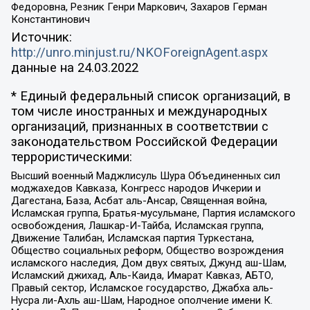
Федоровна, Резник Генри Маркович, Захаров Герман
Константинович
Источник:
http://unro.minjust.ru/NKOForeignAgent.aspx
данные на
24.03.2022
* Единый федеральный список организаций, в
том числе иностранных и международных
организаций, признанных в соответствии с
законодательством Российской Федерации
террористическими:
Высший военный Маджлисуль Шура Объединенных сил
моджахедов Кавказа, Конгресс народов Ичкерии и
Дагестана, База, Асбат аль-Ансар, Священная война,
Исламская группа, Братья-мусульмане, Партия исламского
освобождения, Лашкар-И-Тайба, Исламская группа,
Движение Талибан, Исламская партия Туркестана,
Общество социальных реформ, Общество возрождения
исламского наследия, Дом двух святых, Джунд аш-Шам,
Исламский джихад, Аль-Каида, Имарат Кавказ, АБТО,
Правый сектор, Исламское государство, Джабха аль-
Нусра ли-Ахль аш-Шам, Народное ополчение имени К.