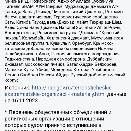
Минина и Д. Пожарского, Аджр от Аллаха Субхану уа
Тагьаля SHAM, АУМ Синрике, Муджахеды джамаата Ат-
Тавхида Валь-Джихад, Чистопольский Джамаат, Рохнамо
ба суи давлати исломи, Террористическое сообщество
Сеть, Катиба Таухид валь-Джихад, Хайят Тахрир аш-Шам,
Ахлю Сунна Валь Джамаа, National Socialism/White Power,
Артподготовка, Религиозная группа “Джамаат “Красный
пахарь”, Колумбайн, Хатлонский джамаат, Мусульманская
религиозная группа п. Кушкуль г. Оренбург, Крымско-
татарский добровольческий батальон имени Номана
Челебиджихана, Азов, Партия исламского возрождения
Таджикистана, Народная самооборона, Дуббайский
джамаат, московская ячейка, Батал-Хаджи Белхороев,
Маньяки Культ Убийц, Молодёжь Которая Улыбается,
Легион Свобода России, Айдар, Русский добровольческий
корпус
Источник:
http://nac.gov.ru/terroristicheskie-i-
ekstremistskie-organizacii-i-materialy.html
данные
на
16.11.2023
* Перечень общественных объединений и
религиозных организаций в отношении
которых судом принято вступившее в