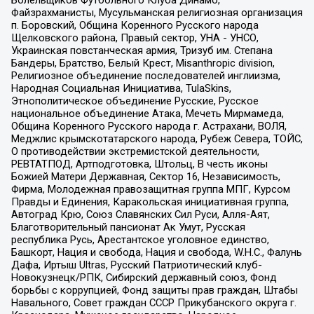
Файзрахманисты, Мусульманская религиозная организация
п. Боровский, Община Коренного Русского народа
Щелковского района, Правый сектор, УНА - УНСО,
Украинская повстанческая армия, Тризуб им. Степана
Бандеры, Братство, Белый Крест, Misanthropic division,
Религиозное объединение последователей инглиизма,
Народная Социальная Инициатива, TulaSkins,
Этнополитическое объединение Русские, Русское
национальное объединение Атака, Мечеть Мирмамеда,
Община Коренного Русского народа г. Астрахани, ВОЛЯ,
Меджлис крымскотатарского народа, Рубеж Севера, ТОЙС,
О противодействии экстремистской деятельности,
РЕВТАТПОД, Артподготовка, Штольц, В честь иконы
Божией Матери Державная, Сектор 16, Независимость,
Фирма, Молодежная правозащитная группа МПГ, Курсом
Правды и Единения, Каракольская инициативная группа,
Автоград Крю, Союз Славянских Сил Руси, Алля-Аят,
Благотворительный пансионат Ак Умут, Русская
республика Русь, Арестантское уголовное единство,
Башкорт, Нация и свобода, Нация и свобода, W.H.С., Фалунь
Дафа, Иртыш Ultras, Русский Патриотический клуб-
Новокузнецк/РПК, Сибирский державный союз, Фонд
борьбы с коррупцией, Фонд защиты прав граждан, Штабы
Навального, Совет граждан СССР Прикубанского округа г.