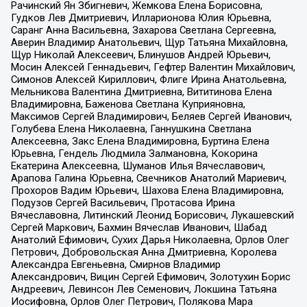
Рачинский Ян Збигневич, Жемкова Елена Борисовна,
Гудков Лев Дмитриевич, Илларионова Юлия Юрьевна,
Саранг Анна Васильевна, Захарова Светлана Сергеевна,
Аверин Владимир Анатольевич, Щур Татьяна Михайловна,
Щур Николай Алексеевич, Блинушов Андрей Юрьевич,
Мосин Алексей Геннадьевич, Гефтер Валентин Михайлович,
Симонов Алексей Кириллович, Флиге Ирина Анатольевна,
Мельникова Валентина Дмитриевна, Вититинова Елена
Владимировна, Баженова Светлана Куприяновна,
Максимов Сергей Владимирович, Беляев Сергей Иванович,
Голубева Елена Николаевна, Ганнушкина Светлана
Алексеевна, Закс Елена Владимировна, Буртина Елена
Юрьевна, Гендель Людмила Залмановна, Кокорина
Екатерина Алексеевна, Шуманов Илья Вячеславович,
Арапова Галина Юрьевна, Свечников Анатолий Мариевич,
Прохоров Вадим Юрьевич, Шахова Елена Владимировна,
Подузов Сергей Васильевич, Протасова Ирина
Вячеславовна, Литинский Леонид Борисович, Лукашевский
Сергей Маркович, Бахмин Вячеслав Иванович, Шабад
Анатолий Ефимович, Сухих Дарья Николаевна, Орлов Олег
Петрович, Добровольская Анна Дмитриевна, Королева
Александра Евгеньевна, Смирнов Владимир
Александрович, Вицин Сергей Ефимович, Золотухин Борис
Андреевич, Левинсон Лев Семенович, Локшина Татьяна
Иосифовна, Орлов Олег Петрович, Полякова Мара