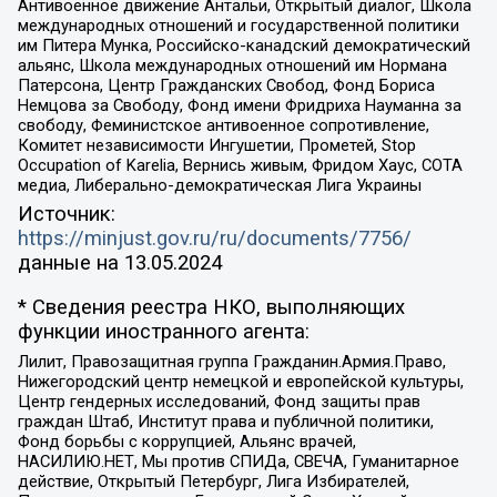
Антивоенное движение Антальи, Открытый диалог, Школа
международных отношений и государственной политики
им Питера Мунка, Российско-канадский демократический
альянс, Школа международных отношений им Нормана
Патерсона, Центр Гражданских Свобод, Фонд Бориса
Немцова за Свободу, Фонд имени Фридриха Науманна за
свободу, Феминистское антивоенное сопротивление,
Комитет независимости Ингушетии, Прометей, Stop
Occupation of Karelia, Вернись живым, Фридом Хаус, СОТА
медиа, Либерально-демократическая Лига Украины
Источник:
https://minjust.gov.ru/ru/documents/7756/
данные на
13.05.2024
* Сведения реестра НКО, выполняющих
функции иностранного агента:
Лилит, Правозащитная группа Гражданин.Армия.Право,
Нижегородский центр немецкой и европейской культуры,
Центр гендерных исследований, Фонд защиты прав
граждан Штаб, Институт права и публичной политики,
Фонд борьбы с коррупцией, Альянс врачей,
НАСИЛИЮ.НЕТ, Мы против СПИДа, СВЕЧА, Гуманитарное
действие, Открытый Петербург, Лига Избирателей,