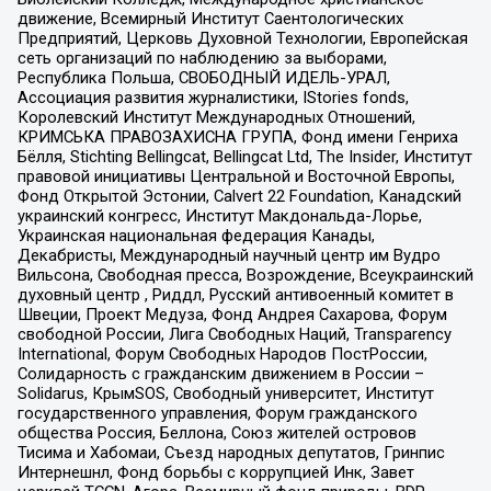
движение, Всемирный Институт Саентологических
Предприятий, Церковь Духовной Технологии, Европейская
сеть организаций по наблюдению за выборами,
Республика Польша, СВОБОДНЫЙ ИДЕЛЬ-УРАЛ,
Ассоциация развития журналистики, IStories fonds,
Королевский Институт Международных Отношений,
КРИМСЬКА ПРАВОЗАХИСНА ГРУПА, Фонд имени Генриха
Бёлля, Stichting Bellingcat, Bellingcat Ltd, The Insider, Институт
правовой инициативы Центральной и Восточной Европы,
Фонд Открытой Эстонии, Calvert 22 Foundation, Канадский
украинский конгресс, Институт Макдональда-Лорье,
Украинская национальная федерация Канады,
Декабристы, Международный научный центр им Вудро
Вильсона, Свободная пресса, Возрождение, Всеукраинский
духовный центр , Риддл, Русский антивоенный комитет в
Швеции, Проект Медуза, Фонд Андрея Сахарова, Форум
свободной России, Лига Свободных Наций, Transparеncy
International, Форум Свободных Народов ПостРоссии,
Солидарность с гражданским движением в России –
Solidarus, КрымSOS, Свободный университет, Институт
государственного управления, Форум гражданского
общества Россия, Беллона, Союз жителей островов
Тисима и Хабомаи, Съезд народных депутатов, Гринпис
Интернешнл, Фонд борьбы с коррупцией Инк, Завет