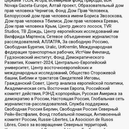
церквей TCCN, Агора, Всемирный фонд природы, BDR
Novaja Gazeta-Europe, Алтай проект, Образовательный дом
прав человека Чернигов, Фонд Дом Прав Человека,
Белорусский дом прав человека имени Бориса Звозскова,
Дом прав человека Тбилиси, Дом прав человека Ереван,
Дом прав человека Крым, Центр дикого лосося, TVR
Studios, ТВ Дождь, Центр европейских исследований им
Вилфрида Мартенса, Сетевое объединение журналистов
расследователей, АЛЛАТРА, За свободную Россию,
Свободная Бурятия, Uralic, UnKremlin, Международная
федерация транспортных рабочих, ИстЧам Финланд,
Гудзоновский институт, Фонд Демократического
Развития, Комитет-2024, Центрально-Европейский
университет, Центр восточноевропейских и
международных исследований, Общество Сторожевой
башни, Библии и трактатов Свидетелей Иеговы,
Гражданский Совет, Центр анализа европейской политики,
Академическая сеть Восточная Европа, Российский
комитет действия, РЭНД корпорейшн, Русская Америка за
демократию в России, Настоящая Россия, Глобальная сеть
журналистов-расследователей, Служба поддержки,
Свободная Россия Берлин, Свободная Россия Северный
Рейн-Вестфалия, Фонд глобальной помощи, Антивоенный
комитет России, Russie-Libertes, La Asocicion de Rusos
Libres, Союз за возвращение Северных территорий,