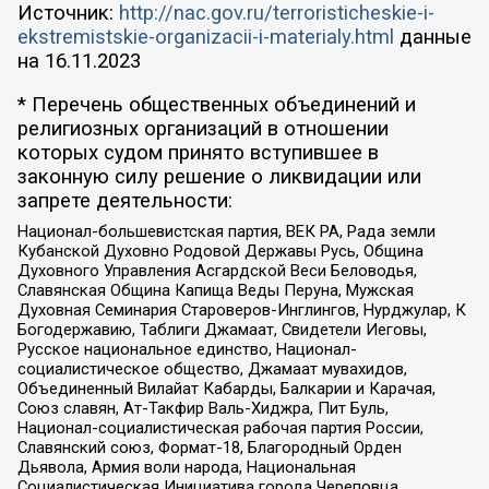
Источник:
http://nac.gov.ru/terroristicheskie-i-
ekstremistskie-organizacii-i-materialy.html
данные
на
16.11.2023
* Перечень общественных объединений и
религиозных организаций в отношении
которых судом принято вступившее в
законную силу решение о ликвидации или
запрете деятельности:
Национал-большевистская партия, ВЕК РА, Рада земли
Кубанской Духовно Родовой Державы Русь, Община
Духовного Управления Асгардской Веси Беловодья,
Славянская Община Капища Веды Перуна, Мужская
Духовная Семинария Староверов-Инглингов, Нурджулар, К
Богодержавию, Таблиги Джамаат, Свидетели Иеговы,
Русское национальное единство, Национал-
социалистическое общество, Джамаат мувахидов,
Объединенный Вилайат Кабарды, Балкарии и Карачая,
Союз славян, Ат-Такфир Валь-Хиджра, Пит Буль,
Национал-социалистическая рабочая партия России,
Славянский союз, Формат-18, Благородный Орден
Дьявола, Армия воли народа, Национальная
Социалистическая Инициатива города Череповца,