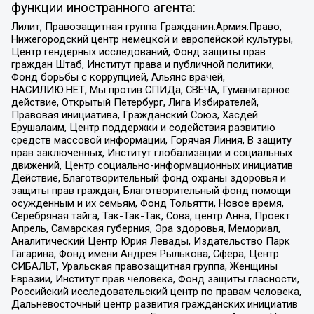
функции иностранного агента:
Лилит, Правозащитная группа Гражданин.Армия.Право,
Нижегородский центр немецкой и европейской культуры,
Центр гендерных исследований, Фонд защиты прав
граждан Штаб, Институт права и публичной политики,
Фонд борьбы с коррупцией, Альянс врачей,
НАСИЛИЮ.НЕТ, Мы против СПИДа, СВЕЧА, Гуманитарное
действие, Открытый Петербург, Лига Избирателей,
Правовая инициатива, Гражданский Союз, Хасдей
Ерушалаим, Центр поддержки и содействия развитию
средств массовой информации, Горячая Линия, В защиту
прав заключенных, Институт глобализации и социальных
движений, Центр социально-информационных инициатив
Действие, Благотворительный фонд охраны здоровья и
защиты прав граждан, Благотворительный фонд помощи
осужденным и их семьям, Фонд Тольятти, Новое время,
Серебряная тайга, Так-Так-Так, Сова, центр Анна, Проект
Апрель, Самарская губерния, Эра здоровья, Мемориал,
Аналитический Центр Юрия Левады, Издательство Парк
Гагарина, Фонд имени Андрея Рылькова, Сфера, Центр
СИБАЛЬТ, Уральская правозащитная группа, Женщины
Евразии, Институт прав человека, Фонд защиты гласности,
Российский исследовательский центр по правам человека,
Дальневосточный центр развития гражданских инициатив