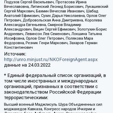
Подузов Сергей Васильевич, Протасова Ирина
Вячеславовна, Литинский Леонид Борисович, Лукашевский
Сергей Маркович, Бахмин Вячеслав Иванович, Шабад
Анатолий Ефимович, Сухих Дарья Николаевна, Орлов Олег
Петрович, Добровольская Анна Дмитриевна, Королева
Александра Евгеньевна, Смирнов Владимир
Александрович, Вицин Сергей Ефимович, Золотухин Борис
Андреевич, Левинсон Лев Семенович, Локшина Татьяна
Иосифовна, Орлов Олег Петрович, Полякова Мара
Федоровна, Резник Генри Маркович, Захаров Герман
Константинович
Источник:
http://unro.minjust.ru/NKOForeignAgent.aspx
данные на
24.03.2022
* Единый федеральный список организаций, в
том числе иностранных и международных
организаций, признанных в соответствии с
законодательством Российской Федерации
террористическими:
Высший военный Маджлисуль Шура Объединенных сил
моджахедов Кавказа, Конгресс народов Ичкерии и