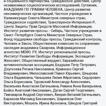
и социального партнерства, Гражданское действие, Центр
независимых социологических исследований, Сутяжник,
АКАДЕМИЯ ПО ПРАВАМ ЧЕЛОВЕКА, Центр развития
некоммерческих организаций, Частное учреждение в
Калининграде Совета Министров северных стран,
Гражданское содействие, Трансперенси Интернешнл-Р,
Центр Защиты Прав Средств Массовой Информации,
Институт развития прессы - Сибирь, Частное учреждение в
Санкт-Петербурге Совета Министров Северных Стран,
Фонд поддержки свободы прессы, Гражданский контроль,
Человек и Закон, Общественная комиссия по сохранению
наследия академика Сахарова, Информационное
агентство МЕМО. РУ, Институт региональной прессы,
Институт Развития Свободы Информации, Экозащита!-
Женсовет, Общественный вердикт, Евразийская
антимонопольная ассоциация, Бедушев Петр Петрович,
Дзугкоева Регина Николаевна, Кривенко Сергей
Владимирович, Милославский Павел Юрьевич, Шнырова
Ольга Вадимовна, Чанышева Лилия Айратовна, Сидорович
Ольга Борисовна, Туровский Александр Алексеевич,
Васильева Анастасия Евгеньевна, Ривина Анна Валерьевна,
Бойко Анатолий Николаевич, Дугин Сергей Георгиевич,
Пивоваров Андрей Сергеевич, Аверин Виталий Евгеньевич,
Барахоев Магомед Бекханович, Шарипков Олег
Викторович, Мошель Ирина Ароновна, Шведов Григорий