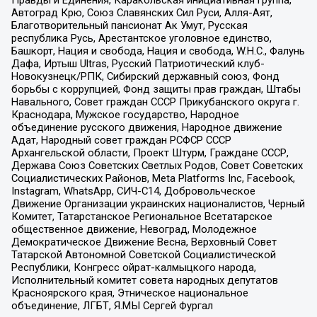
Автоград Крю, Союз Славянских Сил Руси, Алля-Аят,
Благотворительный пансионат Ак Умут, Русская
республика Русь, Арестантское уголовное единство,
Башкорт, Нация и свобода, Нация и свобода, W.H.С., Фалунь
Дафа, Иртыш Ultras, Русский Патриотический клуб-
Новокузнецк/РПК, Сибирский державный союз, Фонд
борьбы с коррупцией, Фонд защиты прав граждан, Штабы
Навального, Совет граждан СССР Прикубанского округа г.
Краснодара, Мужское государство, Народное
объединение русского движения, Народное движение
Адат, Народный совет граждан РСФСР СССР
Архангельской области, Проект Штурм, Граждане СССР,
Держава Союз Советских Светлых Родов, Совет Советских
Социалистических Районов, Meta Platforms Inc, Facebook,
Instagram, WhatsApp, СИЧ-С14, Добровольческое
Движение Организации украинских националистов, Черный
Комитет, Татарстанское Региональное Всетатарское
общественное движение, Невоград, Молодежное
Демократическое Движение Весна, Верховный Совет
Татарской Автономной Советской Социалистической
Республики, Конгресс ойрат-калмыцкого народа,
Исполнительный комитет совета народных депутатов
Красноярского края, Этническое национальное
объединение, ЛГБТ, Я.МЫ Сергей Фургал