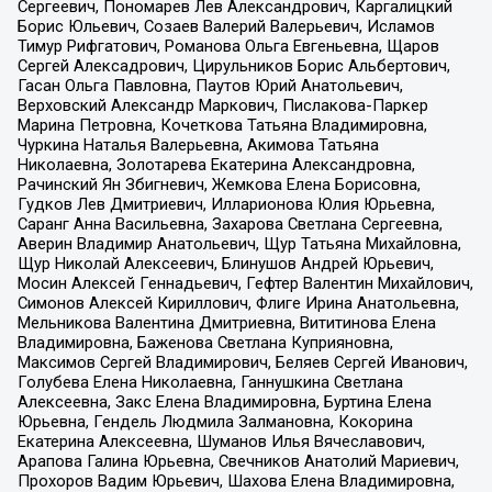
Сергеевич, Пономарев Лев Александрович, Каргалицкий
Борис Юльевич, Созаев Валерий Валерьевич, Исламов
Тимур Рифгатович, Романова Ольга Евгеньевна, Щаров
Сергей Алексадрович, Цирульников Борис Альбертович,
Гасан Ольга Павловна, Паутов Юрий Анатольевич,
Верховский Александр Маркович, Пислакова-Паркер
Марина Петровна, Кочеткова Татьяна Владимировна,
Чуркина Наталья Валерьевна, Акимова Татьяна
Николаевна, Золотарева Екатерина Александровна,
Рачинский Ян Збигневич, Жемкова Елена Борисовна,
Гудков Лев Дмитриевич, Илларионова Юлия Юрьевна,
Саранг Анна Васильевна, Захарова Светлана Сергеевна,
Аверин Владимир Анатольевич, Щур Татьяна Михайловна,
Щур Николай Алексеевич, Блинушов Андрей Юрьевич,
Мосин Алексей Геннадьевич, Гефтер Валентин Михайлович,
Симонов Алексей Кириллович, Флиге Ирина Анатольевна,
Мельникова Валентина Дмитриевна, Вититинова Елена
Владимировна, Баженова Светлана Куприяновна,
Максимов Сергей Владимирович, Беляев Сергей Иванович,
Голубева Елена Николаевна, Ганнушкина Светлана
Алексеевна, Закс Елена Владимировна, Буртина Елена
Юрьевна, Гендель Людмила Залмановна, Кокорина
Екатерина Алексеевна, Шуманов Илья Вячеславович,
Арапова Галина Юрьевна, Свечников Анатолий Мариевич,
Прохоров Вадим Юрьевич, Шахова Елена Владимировна,