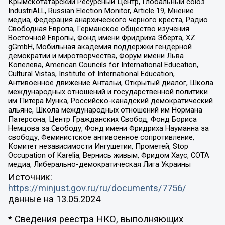
Крымскотатарский Ресурсный Центр, Глобальный союз
IndustriALL, Russian Election Monitor, Article 19, Мнение
медиа, Федерация анархического черного креста, Радио
Свободная Европа, Германское общество изучения
Восточной Европы, Фонд имени Фридриха Эберта, XZ
gGmbH, Мобильная академия поддержки гендерной
демократии и миротворчества, Форум имени Льва
Копелева, American Councils for International Education,
Cultural Vistas, Institute of International Education,
Антивоенное движение Антальи, Открытый диалог, Школа
международных отношений и государственной политики
им Питера Мунка, Российско-канадский демократический
альянс, Школа международных отношений им Нормана
Патерсона, Центр Гражданских Свобод, Фонд Бориса
Немцова за Свободу, Фонд имени Фридриха Науманна за
свободу, Феминистское антивоенное сопротивление,
Комитет независимости Ингушетии, Прометей, Stop
Occupation of Karelia, Вернись живым, Фридом Хаус, СОТА
медиа, Либерально-демократическая Лига Украины
Источник:
https://minjust.gov.ru/ru/documents/7756/
данные на
13.05.2024
* Сведения реестра НКО, выполняющих