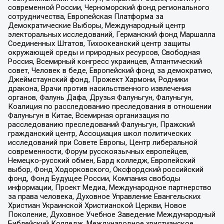
современной России, Черноморский фонд регионального
сотрудничества, Европейская Платформа за
Демократические Выборы, Международный центр
электоральных исследований, Германский фонд Маршалла
Соединенных Штатов, Тихоокеанский центр защиты
окружающей среды и природных ресурсов, Свободная
Россия, Всемирный конгресс украинцев, Атлантический
совет, Человек в беде, Европейский фонд за демократию,
Джеймстаунский фонд, Прожект Хармони, Родники
дракона, Врачи против насильственного извлечения
органов, Фалунь Дафа, Друзья Фалуньгун, Фалуньгун,
Коалиция по расследованию преследования в отношении
Фалуньгун в Китае, Всемирная организация по
расследованию преследований Фалуньгун, Пражский
гражданский центр, Ассоциация школ политических
исследований при Совете Европы, Центр либеральной
современности, Форум русскоязычных европейцев,
Немецко-русский обмен, Бард колледж, Европейский
выбор, Фонд Ходорковского, Оксфордский российский
фонд, Фонд Будущее России, Компания свободы
информации, Проект Медиа, Международное партнерство
за права человека, Духовное Управление Евангельских
Христиан Украинской Христианской Церкви, Новое
Поколение, Духовное Учебное Заведение Международный
Библейский Колледж, Международное христианское