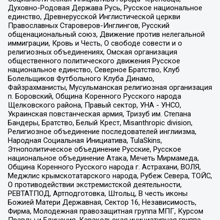
Духовно-Родовая Держава Русь, Русское национальное
единство, Древнерусской Инглистической церкви
Православных Староверов-Инглингов, Русский
общенациональный союз, Движение против нелегальной
иммиграции, Кровь и Честь, О свободе совести и о
религиозных объединениях, Омская организация
общественного политического движения Русское
национальное единство, Северное Братство, Клуб
Болельщиков Футбольного Клуба Динамо,
Файзрахманисты, Мусульманская религиозная организация
п. Боровский, Община Коренного Русского народа
Щелковского района, Правый сектор, УНА - УНСО,
Украинская повстанческая армия, Тризуб им. Степана
Бандеры, Братство, Белый Крест, Misanthropic division,
Религиозное объединение последователей инглиизма,
Народная Социальная Инициатива, TulaSkins,
Этнополитическое объединение Русские, Русское
национальное объединение Атака, Мечеть Мирмамеда,
Община Коренного Русского народа г. Астрахани, ВОЛЯ,
Меджлис крымскотатарского народа, Рубеж Севера, ТОЙС,
О противодействии экстремистской деятельности,
РЕВТАТПОД, Артподготовка, Штольц, В честь иконы
Божией Матери Державная, Сектор 16, Независимость,
Фирма, Молодежная правозащитная группа МПГ, Курсом
Правды и Единения, Каракольская инициативная группа,