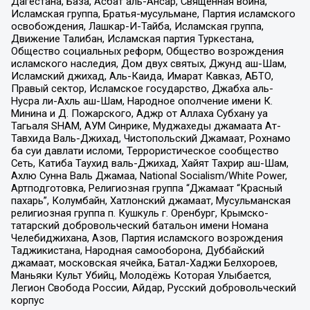
Дагестана, База, Асбат аль-Ансар, Священная война,
Исламская группа, Братья-мусульмане, Партия исламского
освобождения, Лашкар-И-Тайба, Исламская группа,
Движение Талибан, Исламская партия Туркестана,
Общество социальных реформ, Общество возрождения
исламского наследия, Дом двух святых, Джунд аш-Шам,
Исламский джихад, Аль-Каида, Имарат Кавказ, АБТО,
Правый сектор, Исламское государство, Джабха аль-
Нусра ли-Ахль аш-Шам, Народное ополчение имени К.
Минина и Д. Пожарского, Аджр от Аллаха Субхану уа
Тагьаля SHAM, АУМ Синрике, Муджахеды джамаата Ат-
Тавхида Валь-Джихад, Чистопольский Джамаат, Рохнамо
ба суи давлати исломи, Террористическое сообщество
Сеть, Катиба Таухид валь-Джихад, Хайят Тахрир аш-Шам,
Ахлю Сунна Валь Джамаа, National Socialism/White Power,
Артподготовка, Религиозная группа “Джамаат “Красный
пахарь”, Колумбайн, Хатлонский джамаат, Мусульманская
религиозная группа п. Кушкуль г. Оренбург, Крымско-
татарский добровольческий батальон имени Номана
Челебиджихана, Азов, Партия исламского возрождения
Таджикистана, Народная самооборона, Дуббайский
джамаат, московская ячейка, Батал-Хаджи Белхороев,
Маньяки Культ Убийц, Молодёжь Которая Улыбается,
Легион Свобода России, Айдар, Русский добровольческий
корпус