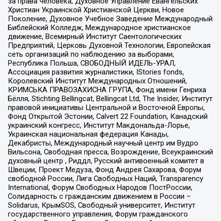
за права человека, Духовное Управление Евангельских
Христиан Украинской Христианской Церкви, Новое
Поколение, Духовное Учебное Заведение Международный
Библейский Колледж, Международное христианское
движение, Всемирный Институт Саентологических
Предприятий, Церковь Духовной Технологии, Европейская
сеть организаций по наблюдению за выборами,
Республика Польша, СВОБОДНЫЙ ИДЕЛЬ-УРАЛ,
Ассоциация развития журналистики, IStories fonds,
Королевский Институт Международных Отношений,
КРИМСЬКА ПРАВОЗАХИСНА ГРУПА, Фонд имени Генриха
Бёлля, Stichting Bellingcat, Bellingcat Ltd, The Insider, Институт
правовой инициативы Центральной и Восточной Европы,
Фонд Открытой Эстонии, Calvert 22 Foundation, Канадский
украинский конгресс, Институт Макдональда-Лорье,
Украинская национальная федерация Канады,
Декабристы, Международный научный центр им Вудро
Вильсона, Свободная пресса, Возрождение, Всеукраинский
духовный центр , Риддл, Русский антивоенный комитет в
Швеции, Проект Медуза, Фонд Андрея Сахарова, Форум
свободной России, Лига Свободных Наций, Transparеncy
International, Форум Свободных Народов ПостРоссии,
Солидарность с гражданским движением в России –
Solidarus, КрымSOS, Свободный университет, Институт
государственного управления, Форум гражданского