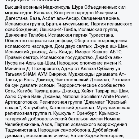
Высший военный Маджлисуль Шура Объединенных сил
моджахедов Кавказа, Конгресс народов Ичкерии и
Дагестана, База, Асбат аль-Ансар, Священная война,
Исламская группа, Братья-мусульмане, Партия исламского
освобождения, Лашкар-И-Тайба, Исламская группа,
Движение Талибан, Исламская партия Туркестана,
Общество социальных реформ, Общество возрождения
исламского наследия, Дом двух святых, Джунд аш-Шам,
Исламский джихад, Аль-Каида, Имарат Кавказ, АБТО,
Правый сектор, Исламское государство, Джабха аль-
Нусра ли-Ахль аш-Шам, Народное ополчение имени К.
Минина и Д. Пожарского, Аджр от Аллаха Субхану уа
Тагьаля SHAM, АУМ Синрике, Муджахеды джамаата Ат-
Тавхида Валь-Джихад, Чистопольский Джамаат, Рохнамо
ба суи давлати исломи, Террористическое сообщество
Сеть, Катиба Таухид валь-Джихад, Хайят Тахрир аш-Шам,
Ахлю Сунна Валь Джамаа, National Socialism/White Power,
Артподготовка, Религиозная группа “Джамаат “Красный
пахарь”, Колумбайн, Хатлонский джамаат, Мусульманская
религиозная группа п. Кушкуль г. Оренбург, Крымско-
татарский добровольческий батальон имени Номана
Челебиджихана, Азов, Партия исламского возрождения
Таджикистана, Народная самооборона, Дуббайский
джамаат, московская ячейка, Батал-Хаджи Белхороев,