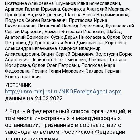
Екатерина Алексеевна, Шуманов Илья Вячеславович,
Арапова Галина Юрьевна, Свечников Анатолий Мариевич,
Прохоров Вадим Юрьевич, Шахова Елена Владимировна,
Подузов Сергей Васильевич, Протасова Ирина
Вячеславовна, Литинский Леонид Борисович, Лукашевский
Сергей Маркович, Бахмин Вячеслав Иванович, Шабад
Анатолий Ефимович, Сухих Дарья Николаевна, Орлов Олег
Петрович, Добровольская Анна Дмитриевна, Королева
Александра Евгеньевна, Смирнов Владимир
Александрович, Вицин Сергей Ефимович, Золотухин Борис
Андреевич, Левинсон Лев Семенович, Локшина Татьяна
Иосифовна, Орлов Олег Петрович, Полякова Мара
Федоровна, Резник Генри Маркович, Захаров Герман
Константинович
Источник:
http://unro.minjust.ru/NKOForeignAgent.aspx
данные на
24.03.2022
* Единый федеральный список организаций, в
том числе иностранных и международных
организаций, признанных в соответствии с
законодательством Российской Федерации
террористическими: