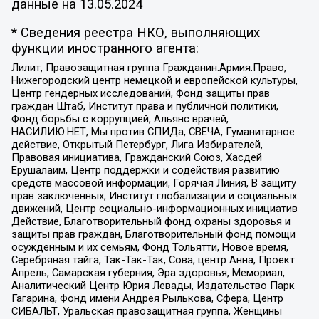
данные на
13.05.2024
* Сведения реестра НКО, выполняющих
функции иностранного агента:
Лилит, Правозащитная группа Гражданин.Армия.Право,
Нижегородский центр немецкой и европейской культуры,
Центр гендерных исследований, Фонд защиты прав
граждан Штаб, Институт права и публичной политики,
Фонд борьбы с коррупцией, Альянс врачей,
НАСИЛИЮ.НЕТ, Мы против СПИДа, СВЕЧА, Гуманитарное
действие, Открытый Петербург, Лига Избирателей,
Правовая инициатива, Гражданский Союз, Хасдей
Ерушалаим, Центр поддержки и содействия развитию
средств массовой информации, Горячая Линия, В защиту
прав заключенных, Институт глобализации и социальных
движений, Центр социально-информационных инициатив
Действие, Благотворительный фонд охраны здоровья и
защиты прав граждан, Благотворительный фонд помощи
осужденным и их семьям, Фонд Тольятти, Новое время,
Серебряная тайга, Так-Так-Так, Сова, центр Анна, Проект
Апрель, Самарская губерния, Эра здоровья, Мемориал,
Аналитический Центр Юрия Левады, Издательство Парк
Гагарина, Фонд имени Андрея Рылькова, Сфера, Центр
СИБАЛЬТ, Уральская правозащитная группа, Женщины