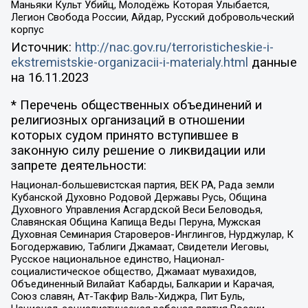
Маньяки Культ Убийц, Молодёжь Которая Улыбается,
Легион Свобода России, Айдар, Русский добровольческий
корпус
Источник:
http://nac.gov.ru/terroristicheskie-i-
ekstremistskie-organizacii-i-materialy.html
данные
на
16.11.2023
* Перечень общественных объединений и
религиозных организаций в отношении
которых судом принято вступившее в
законную силу решение о ликвидации или
запрете деятельности:
Национал-большевистская партия, ВЕК РА, Рада земли
Кубанской Духовно Родовой Державы Русь, Община
Духовного Управления Асгардской Веси Беловодья,
Славянская Община Капища Веды Перуна, Мужская
Духовная Семинария Староверов-Инглингов, Нурджулар, К
Богодержавию, Таблиги Джамаат, Свидетели Иеговы,
Русское национальное единство, Национал-
социалистическое общество, Джамаат мувахидов,
Объединенный Вилайат Кабарды, Балкарии и Карачая,
Союз славян, Ат-Такфир Валь-Хиджра, Пит Буль,