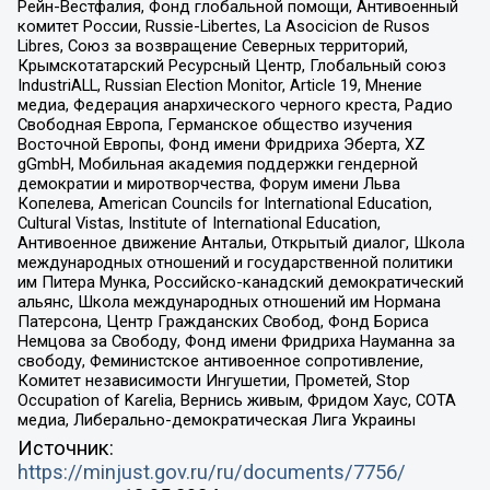
Рейн-Вестфалия, Фонд глобальной помощи, Антивоенный
комитет России, Russie-Libertes, La Asocicion de Rusos
Libres, Союз за возвращение Северных территорий,
Крымскотатарский Ресурсный Центр, Глобальный союз
IndustriALL, Russian Election Monitor, Article 19, Мнение
медиа, Федерация анархического черного креста, Радио
Свободная Европа, Германское общество изучения
Восточной Европы, Фонд имени Фридриха Эберта, XZ
gGmbH, Мобильная академия поддержки гендерной
демократии и миротворчества, Форум имени Льва
Копелева, American Councils for International Education,
Cultural Vistas, Institute of International Education,
Антивоенное движение Антальи, Открытый диалог, Школа
международных отношений и государственной политики
им Питера Мунка, Российско-канадский демократический
альянс, Школа международных отношений им Нормана
Патерсона, Центр Гражданских Свобод, Фонд Бориса
Немцова за Свободу, Фонд имени Фридриха Науманна за
свободу, Феминистское антивоенное сопротивление,
Комитет независимости Ингушетии, Прометей, Stop
Occupation of Karelia, Вернись живым, Фридом Хаус, СОТА
медиа, Либерально-демократическая Лига Украины
Источник:
https://minjust.gov.ru/ru/documents/7756/