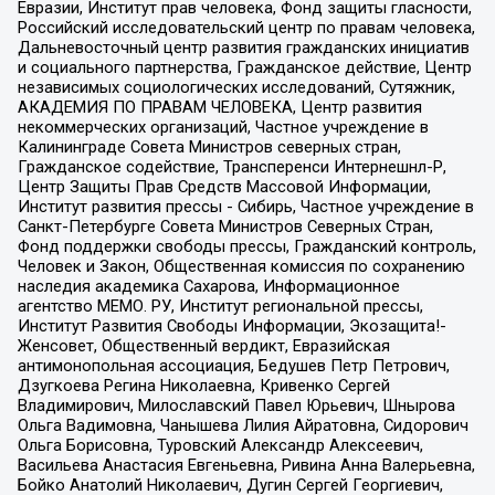
Евразии, Институт прав человека, Фонд защиты гласности,
Российский исследовательский центр по правам человека,
Дальневосточный центр развития гражданских инициатив
и социального партнерства, Гражданское действие, Центр
независимых социологических исследований, Сутяжник,
АКАДЕМИЯ ПО ПРАВАМ ЧЕЛОВЕКА, Центр развития
некоммерческих организаций, Частное учреждение в
Калининграде Совета Министров северных стран,
Гражданское содействие, Трансперенси Интернешнл-Р,
Центр Защиты Прав Средств Массовой Информации,
Институт развития прессы - Сибирь, Частное учреждение в
Санкт-Петербурге Совета Министров Северных Стран,
Фонд поддержки свободы прессы, Гражданский контроль,
Человек и Закон, Общественная комиссия по сохранению
наследия академика Сахарова, Информационное
агентство МЕМО. РУ, Институт региональной прессы,
Институт Развития Свободы Информации, Экозащита!-
Женсовет, Общественный вердикт, Евразийская
антимонопольная ассоциация, Бедушев Петр Петрович,
Дзугкоева Регина Николаевна, Кривенко Сергей
Владимирович, Милославский Павел Юрьевич, Шнырова
Ольга Вадимовна, Чанышева Лилия Айратовна, Сидорович
Ольга Борисовна, Туровский Александр Алексеевич,
Васильева Анастасия Евгеньевна, Ривина Анна Валерьевна,
Бойко Анатолий Николаевич, Дугин Сергей Георгиевич,