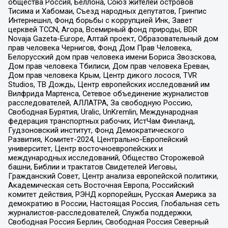
общества Россия, Беллона, Союз жителей островов
Тисима и Хабомаи, Съезд народных депутатов, Гринпис
Интернешнл, Фонд борьбы с коррупцией Инк, Завет
церквей TCCN, Агора, Всемирный фонд природы, BDR
Novaja Gazeta-Europe, Алтай проект, Образовательный дом
прав человека Чернигов, Фонд Дом Прав Человека,
Белорусский дом прав человека имени Бориса Звозскова,
Дом прав человека Тбилиси, Дом прав человека Ереван,
Дом прав человека Крым, Центр дикого лосося, TVR
Studios, ТВ Дождь, Центр европейских исследований им
Вилфрида Мартенса, Сетевое объединение журналистов
расследователей, АЛЛАТРА, За свободную Россию,
Свободная Бурятия, Uralic, UnKremlin, Международная
федерация транспортных рабочих, ИстЧам Финланд,
Гудзоновский институт, Фонд Демократического
Развития, Комитет-2024, Центрально-Европейский
университет, Центр восточноевропейских и
международных исследований, Общество Сторожевой
башни, Библии и трактатов Свидетелей Иеговы,
Гражданский Совет, Центр анализа европейской политики,
Академическая сеть Восточная Европа, Российский
комитет действия, РЭНД корпорейшн, Русская Америка за
демократию в России, Настоящая Россия, Глобальная сеть
журналистов-расследователей, Служба поддержки,
Свободная Россия Берлин, Свободная Россия Северный