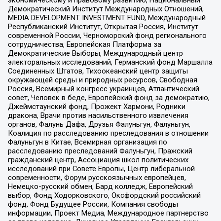
Демократический Институт Международных Отношений,
MEDIA DEVELOPMENT INVESTMENT FUND, Международный
Республиканский Институт, Открытая Россия, Институт
современной России, Черноморский фонд регионального
сотрудничества, Европейская Платформа за
Демократические Выборы, Международный центр
электоральных исследований, Германский фонд Маршалла
Соединенных Штатов, Тихоокеанский центр защиты
окружающей среды и природных ресурсов, Свободная
Россия, Всемирный конгресс украинцев, Атлантический
совет, Человек в беде, Европейский фонд за демократию,
Джеймстаунский фонд, Прожект Хармони, Родники
дракона, Врачи против насильственного извлечения
органов, Фалунь Дафа, Друзья Фалуньгун, Фалуньгун,
Коалиция по расследованию преследования в отношении
Фалуньгун в Китае, Всемирная организация по
расследованию преследований Фалуньгун, Пражский
гражданский центр, Ассоциация школ политических
исследований при Совете Европы, Центр либеральной
современности, Форум русскоязычных европейцев,
Немецко-русский обмен, Бард колледж, Европейский
выбор, Фонд Ходорковского, Оксфордский российский
фонд, Фонд Будущее России, Компания свободы
информации, Проект Медиа, Международное партнерство