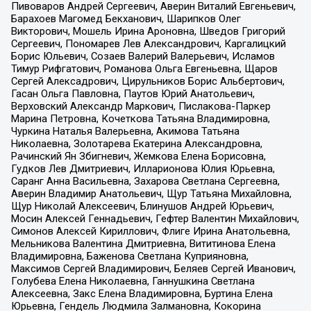
Пивоваров Андрей Сергеевич, Аверин Виталий Евгеньевич,
Барахоев Магомед Бекханович, Шарипков Олег
Викторович, Мошель Ирина Ароновна, Шведов Григорий
Сергеевич, Пономарев Лев Александрович, Каргалицкий
Борис Юльевич, Созаев Валерий Валерьевич, Исламов
Тимур Рифгатович, Романова Ольга Евгеньевна, Щаров
Сергей Алексадрович, Цирульников Борис Альбертович,
Гасан Ольга Павловна, Паутов Юрий Анатольевич,
Верховский Александр Маркович, Пислакова-Паркер
Марина Петровна, Кочеткова Татьяна Владимировна,
Чуркина Наталья Валерьевна, Акимова Татьяна
Николаевна, Золотарева Екатерина Александровна,
Рачинский Ян Збигневич, Жемкова Елена Борисовна,
Гудков Лев Дмитриевич, Илларионова Юлия Юрьевна,
Саранг Анна Васильевна, Захарова Светлана Сергеевна,
Аверин Владимир Анатольевич, Щур Татьяна Михайловна,
Щур Николай Алексеевич, Блинушов Андрей Юрьевич,
Мосин Алексей Геннадьевич, Гефтер Валентин Михайлович,
Симонов Алексей Кириллович, Флиге Ирина Анатольевна,
Мельникова Валентина Дмитриевна, Вититинова Елена
Владимировна, Баженова Светлана Куприяновна,
Максимов Сергей Владимирович, Беляев Сергей Иванович,
Голубева Елена Николаевна, Ганнушкина Светлана
Алексеевна, Закс Елена Владимировна, Буртина Елена
Юрьевна, Гендель Людмила Залмановна, Кокорина