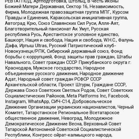
РЕВТАТПОД, Артподготовка, Штольц, В честь иконы
Божией Матери Державная, Сектор 16, Независимость,
Фирма, Молодежная правозащитная группа МПГ, Курсом
Правды и Единения, Каракольская инициативная группа,
Автоград Крю, Союз Славянских Сил Руси, Алля-Аят,
Благотворительный пансионат Ак Умут, Русская
республика Русь, Арестантское уголовное единство,
Башкорт, Нация и свобода, Нация и свобода, W.H.С., Фалунь
Дафа, Иртыш Ultras, Русский Патриотический клуб-
Новокузнецк/РПК, Сибирский державный союз, Фонд
борьбы с коррупцией, Фонд защиты прав граждан, Штабы
Навального, Совет граждан СССР Прикубанского округа г.
Краснодара, Мужское государство, Народное
объединение русского движения, Народное движение
Адат, Народный совет граждан РСФСР СССР
Архангельской области, Проект Штурм, Граждане СССР,
Держава Союз Советских Светлых Родов, Совет Советских
Социалистических Районов, Meta Platforms Inc, Facebook,
Instagram, WhatsApp, СИЧ-С14, Добровольческое
Движение Организации украинских националистов, Черный
Комитет, Татарстанское Региональное Всетатарское
общественное движение, Невоград, Молодежное
Демократическое Движение Весна, Верховный Совет
Татарской Автономной Советской Социалистической
Республики, Конгресс ойрат-калмыцкого народа,