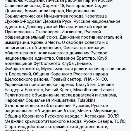
Национал-социалистическая рабочая партия России,
Славянский союз, Формат-18, Благородный Орден
Дьявола, Армия воли народа, Национальная
Социалистическая Инициатива города Череповца,
Духовно-Родовая Держава Русь, Русское национальное
единство, Древнерусской Инглистической церкви
Православных Староверов-Инглингов, Русский
общенациональный союз, Движение против нелегальной
иммиграции, Кровь и Честь, О свободе совести и о
религиозных объединениях, Омская организация
общественного политического движения Русское
национальное единство, Северное Братство, Клуб
Болельщиков Футбольного Клуба Динамо,
Файзрахманисты, Мусульманская религиозная организация
п. Боровский, Община Коренного Русского народа
Щелковского района, Правый сектор, УНА - УНСО,
Украинская повстанческая армия, Тризуб им. Степана
Бандеры, Братство, Белый Крест, Misanthropic division,
Религиозное объединение последователей инглиизма,
Народная Социальная Инициатива, TulaSkins,
Этнополитическое объединение Русские, Русское
национальное объединение Атака, Мечеть Мирмамеда,
Община Коренного Русского народа г. Астрахани, ВОЛЯ,
Меджлис крымскотатарского народа, Рубеж Севера, ТОЙС,
О противодействии экстремистской деятельности,