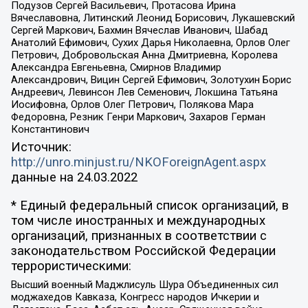
Подузов Сергей Васильевич, Протасова Ирина
Вячеславовна, Литинский Леонид Борисович, Лукашевский
Сергей Маркович, Бахмин Вячеслав Иванович, Шабад
Анатолий Ефимович, Сухих Дарья Николаевна, Орлов Олег
Петрович, Добровольская Анна Дмитриевна, Королева
Александра Евгеньевна, Смирнов Владимир
Александрович, Вицин Сергей Ефимович, Золотухин Борис
Андреевич, Левинсон Лев Семенович, Локшина Татьяна
Иосифовна, Орлов Олег Петрович, Полякова Мара
Федоровна, Резник Генри Маркович, Захаров Герман
Константинович
Источник:
http://unro.minjust.ru/NKOForeignAgent.aspx
данные на
24.03.2022
* Единый федеральный список организаций, в
том числе иностранных и международных
организаций, признанных в соответствии с
законодательством Российской Федерации
террористическими:
Высший военный Маджлисуль Шура Объединенных сил
моджахедов Кавказа, Конгресс народов Ичкерии и