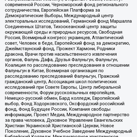
современной России, Черноморский фонд регионального
сотрудничества, Европейская Платформа за
Демократические Выборы, Международный центр
электоральных исследований, Германский фонд Маршалла
Соединенных Штатов, Тихоокеанский центр защиты
окружающей среды и природных ресурсов, Свободная
Россия, Всемирный конгресс украинцев, Атлантический
совет, Человек в беде, Европейский фонд за демократию,
Джеймстаунский фонд, Прожект Хармони, Родники
дракона, Врачи против насильственного извлечения
органов, Фалунь Дафа, Друзья Фалуньгун, Фалуньгун,
Коалиция по расследованию преследования в отношении
Фалуньгун в Китае, Всемирная организация по
расследованию преследований Фалуньгун, Пражский
гражданский центр, Ассоциация школ политических
исследований при Совете Европы, Центр либеральной
современности, Форум русскоязычных европейцев,
Немецко-русский обмен, Бард колледж, Европейский
выбор, Фонд Ходорковского, Оксфордский российский
фонд, Фонд Будущее России, Компания свободы
информации, Проект Медиа, Международное партнерство
за права человека, Духовное Управление Евангельских
Христиан Украинской Христианской Церкви, Новое
Поколение, Духовное Учебное Заведение Международный
Библейский Колледж, Международное христианское