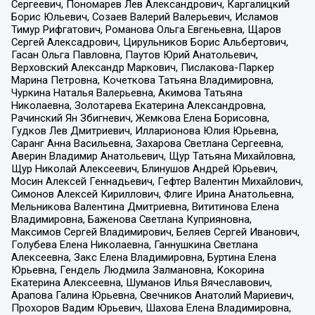
Сергеевич, Пономарев Лев Александрович, Каргалицкий
Борис Юльевич, Созаев Валерий Валерьевич, Исламов
Тимур Рифгатович, Романова Ольга Евгеньевна, Щаров
Сергей Алексадрович, Цирульников Борис Альбертович,
Гасан Ольга Павловна, Паутов Юрий Анатольевич,
Верховский Александр Маркович, Пислакова-Паркер
Марина Петровна, Кочеткова Татьяна Владимировна,
Чуркина Наталья Валерьевна, Акимова Татьяна
Николаевна, Золотарева Екатерина Александровна,
Рачинский Ян Збигневич, Жемкова Елена Борисовна,
Гудков Лев Дмитриевич, Илларионова Юлия Юрьевна,
Саранг Анна Васильевна, Захарова Светлана Сергеевна,
Аверин Владимир Анатольевич, Щур Татьяна Михайловна,
Щур Николай Алексеевич, Блинушов Андрей Юрьевич,
Мосин Алексей Геннадьевич, Гефтер Валентин Михайлович,
Симонов Алексей Кириллович, Флиге Ирина Анатольевна,
Мельникова Валентина Дмитриевна, Вититинова Елена
Владимировна, Баженова Светлана Куприяновна,
Максимов Сергей Владимирович, Беляев Сергей Иванович,
Голубева Елена Николаевна, Ганнушкина Светлана
Алексеевна, Закс Елена Владимировна, Буртина Елена
Юрьевна, Гендель Людмила Залмановна, Кокорина
Екатерина Алексеевна, Шуманов Илья Вячеславович,
Арапова Галина Юрьевна, Свечников Анатолий Мариевич,
Прохоров Вадим Юрьевич, Шахова Елена Владимировна,