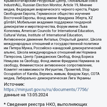
Крымскотатарский Ресурсный Центр, Глобальный союз
IndustriALL, Russian Election Monitor, Article 19, Мнение
медиа, Федерация анархического черного креста, Радио
Свободная Европа, Германское общество изучения
Восточной Европы, Фонд имени Фридриха Эберта, XZ
gGmbH, Мобильная академия поддержки гендерной
демократии и миротворчества, Форум имени Льва
Копелева, American Councils for International Education,
Cultural Vistas, Institute of International Education,
Антивоенное движение Антальи, Открытый диалог, Школа
международных отношений и государственной политики
им Питера Мунка, Российско-канадский демократический
альянс, Школа международных отношений им Нормана
Патерсона, Центр Гражданских Свобод, Фонд Бориса
Немцова за Свободу, Фонд имени Фридриха Науманна за
свободу, Феминистское антивоенное сопротивление,
Комитет независимости Ингушетии, Прометей, Stop
Occupation of Karelia, Вернись живым, Фридом Хаус, СОТА
медиа, Либерально-демократическая Лига Украины
Источник:
https://minjust.gov.ru/ru/documents/7756/
данные на
13.05.2024
* Сведения реестра НКО, выполняющих