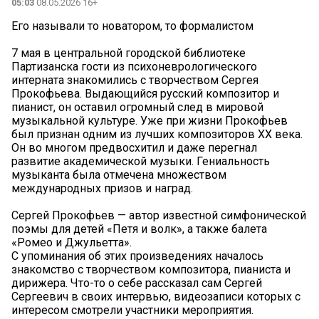
05:03
08.05.2026 16+
Его называли то новатором, то формалистом
7 мая в центральной городской библиотеке
Партизанска гости из психоневрологического
интерната знакомились с творчеством Сергея
Прокофьева. Выдающийся русский композитор и
пианист, он оставил огромный след в мировой
музыкальной культуре. Уже при жизни Прокофьев
был признан одним из лучших композиторов XX века.
Он во многом предвосхитил и даже перегнал
развитие академической музыки. Гениальность
музыканта была отмечена множеством
международных призов и наград.
Сергей Прокофьев — автор известной симфонической
поэмы для детей «Петя и волк», а также балета
«Ромео и Джульетта».
С упоминания об этих произведениях началось
знакомство с творчеством композитора, пианиста и
дирижера. Что-то о себе рассказал сам Сергей
Сергеевич в своих интервью, видеозаписи которых с
интересом смотрели участники мероприятия.