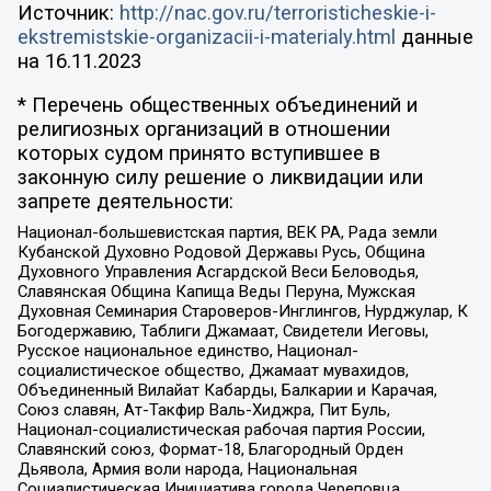
Источник:
http://nac.gov.ru/terroristicheskie-i-
ekstremistskie-organizacii-i-materialy.html
данные
на
16.11.2023
* Перечень общественных объединений и
религиозных организаций в отношении
которых судом принято вступившее в
законную силу решение о ликвидации или
запрете деятельности:
Национал-большевистская партия, ВЕК РА, Рада земли
Кубанской Духовно Родовой Державы Русь, Община
Духовного Управления Асгардской Веси Беловодья,
Славянская Община Капища Веды Перуна, Мужская
Духовная Семинария Староверов-Инглингов, Нурджулар, К
Богодержавию, Таблиги Джамаат, Свидетели Иеговы,
Русское национальное единство, Национал-
социалистическое общество, Джамаат мувахидов,
Объединенный Вилайат Кабарды, Балкарии и Карачая,
Союз славян, Ат-Такфир Валь-Хиджра, Пит Буль,
Национал-социалистическая рабочая партия России,
Славянский союз, Формат-18, Благородный Орден
Дьявола, Армия воли народа, Национальная
Социалистическая Инициатива города Череповца,