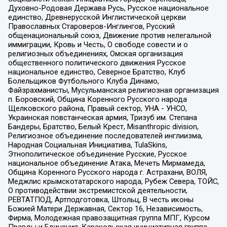
Духовно-Родовая Держава Русь, Русское национальное
единство, Древнерусской Инглистической церкви
Православных Староверов-Инглингов, Русский
общенациональный союз, Движение против нелегальной
иммиграции, Кровь и Честь, О свободе совести и о
религиозных объединениях, Омская организация
общественного политического движения Русское
национальное единство, Северное Братство, Клуб
Болельщиков Футбольного Клуба Динамо,
Файзрахманисты, Мусульманская религиозная организация
п. Боровский, Община Коренного Русского народа
Щелковского района, Правый сектор, УНА - УНСО,
Украинская повстанческая армия, Тризуб им. Степана
Бандеры, Братство, Белый Крест, Misanthropic division,
Религиозное объединение последователей инглиизма,
Народная Социальная Инициатива, TulaSkins,
Этнополитическое объединение Русские, Русское
национальное объединение Атака, Мечеть Мирмамеда,
Община Коренного Русского народа г. Астрахани, ВОЛЯ,
Меджлис крымскотатарского народа, Рубеж Севера, ТОЙС,
О противодействии экстремистской деятельности,
РЕВТАТПОД, Артподготовка, Штольц, В честь иконы
Божией Матери Державная, Сектор 16, Независимость,
Фирма, Молодежная правозащитная группа МПГ, Курсом
Правды и Единения, Каракольская инициативная группа,