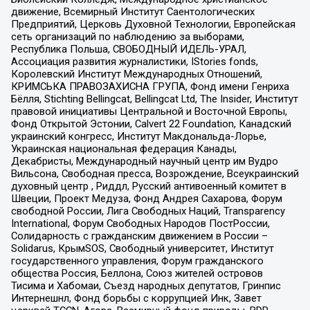
движение, Всемирный Институт Саентологических
Предприятий, Церковь Духовной Технологии, Европейская
сеть организаций по наблюдению за выборами,
Республика Польша, СВОБОДНЫЙ ИДЕЛЬ-УРАЛ,
Ассоциация развития журналистики, IStories fonds,
Королевский Институт Международных Отношений,
КРИМСЬКА ПРАВОЗАХИСНА ГРУПА, Фонд имени Генриха
Бёлля, Stichting Bellingcat, Bellingcat Ltd, The Insider, Институт
правовой инициативы Центральной и Восточной Европы,
Фонд Открытой Эстонии, Calvert 22 Foundation, Канадский
украинский конгресс, Институт Макдональда-Лорье,
Украинская национальная федерация Канады,
Декабристы, Международный научный центр им Вудро
Вильсона, Свободная пресса, Возрождение, Всеукраинский
духовный центр , Риддл, Русский антивоенный комитет в
Швеции, Проект Медуза, Фонд Андрея Сахарова, Форум
свободной России, Лига Свободных Наций, Transparеncy
International, Форум Свободных Народов ПостРоссии,
Солидарность с гражданским движением в России –
Solidarus, КрымSOS, Свободный университет, Институт
государственного управления, Форум гражданского
общества Россия, Беллона, Союз жителей островов
Тисима и Хабомаи, Съезд народных депутатов, Гринпис
Интернешнл, Фонд борьбы с коррупцией Инк, Завет