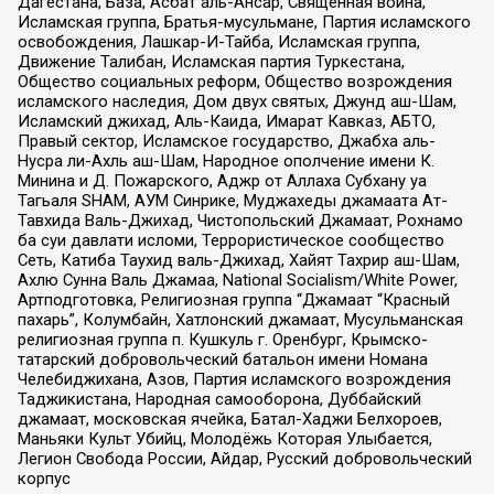
Дагестана, База, Асбат аль-Ансар, Священная война,
Исламская группа, Братья-мусульмане, Партия исламского
освобождения, Лашкар-И-Тайба, Исламская группа,
Движение Талибан, Исламская партия Туркестана,
Общество социальных реформ, Общество возрождения
исламского наследия, Дом двух святых, Джунд аш-Шам,
Исламский джихад, Аль-Каида, Имарат Кавказ, АБТО,
Правый сектор, Исламское государство, Джабха аль-
Нусра ли-Ахль аш-Шам, Народное ополчение имени К.
Минина и Д. Пожарского, Аджр от Аллаха Субхану уа
Тагьаля SHAM, АУМ Синрике, Муджахеды джамаата Ат-
Тавхида Валь-Джихад, Чистопольский Джамаат, Рохнамо
ба суи давлати исломи, Террористическое сообщество
Сеть, Катиба Таухид валь-Джихад, Хайят Тахрир аш-Шам,
Ахлю Сунна Валь Джамаа, National Socialism/White Power,
Артподготовка, Религиозная группа “Джамаат “Красный
пахарь”, Колумбайн, Хатлонский джамаат, Мусульманская
религиозная группа п. Кушкуль г. Оренбург, Крымско-
татарский добровольческий батальон имени Номана
Челебиджихана, Азов, Партия исламского возрождения
Таджикистана, Народная самооборона, Дуббайский
джамаат, московская ячейка, Батал-Хаджи Белхороев,
Маньяки Культ Убийц, Молодёжь Которая Улыбается,
Легион Свобода России, Айдар, Русский добровольческий
корпус