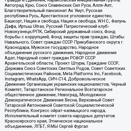
Автоград Крю, Союз Славянских Сил Руси, Алля-Аят,
Благотворительный пансионат Ак Умут, Русская
республика Русь, Арестантское уголовное единство,
Башкорт, Нация и свобода, Нация и свобода, W.H.С., Фалунь
Дафа, Иртыш Ultras, Русский Патриотический клуб-
Новокузнецк/РПК, Сибирский державный союз, Фонд
борьбы с коррупцией, Фонд защиты прав граждан, Штабы
Навального, Совет граждан СССР Прикубанского округа г.
Краснодара, Мужское государство, Народное
объединение русского движения, Народное движение
Адат, Народный совет граждан РСФСР СССР
Архангельской области, Проект Штурм, Граждане СССР,
Держава Союз Советских Светлых Родов, Совет Советских
Социалистических Районов, Meta Platforms Inc, Facebook,
Instagram, WhatsApp, СИЧ-С14, Добровольческое
Движение Организации украинских националистов, Черный
Комитет, Татарстанское Региональное Всетатарское
общественное движение, Невоград, Молодежное
Демократическое Движение Весна, Верховный Совет
Татарской Автономной Советской Социалистической
Республики, Конгресс ойрат-калмыцкого народа,
Исполнительный комитет совета народных депутатов
Красноярского края, Этническое национальное
объединение, ЛГБТ, Я.МЫ Сергей Фургал