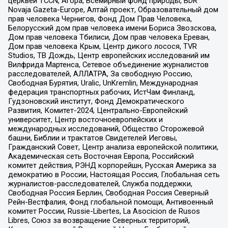
церквей TCCN, Агора, Всемирный фонд природы, BDR
Novaja Gazeta-Europe, Алтай проект, Образовательный дом
прав человека Чернигов, Фонд Дом Прав Человека,
Белорусский дом прав человека имени Бориса Звозскова,
Дом прав человека Тбилиси, Дом прав человека Ереван,
Дом прав человека Крым, Центр дикого лосося, TVR
Studios, ТВ Дождь, Центр европейских исследований им
Вилфрида Мартенса, Сетевое объединение журналистов
расследователей, АЛЛАТРА, За свободную Россию,
Свободная Бурятия, Uralic, UnKremlin, Международная
федерация транспортных рабочих, ИстЧам Финланд,
Гудзоновский институт, Фонд Демократического
Развития, Комитет-2024, Центрально-Европейский
университет, Центр восточноевропейских и
международных исследований, Общество Сторожевой
башни, Библии и трактатов Свидетелей Иеговы,
Гражданский Совет, Центр анализа европейской политики,
Академическая сеть Восточная Европа, Российский
комитет действия, РЭНД корпорейшн, Русская Америка за
демократию в России, Настоящая Россия, Глобальная сеть
журналистов-расследователей, Служба поддержки,
Свободная Россия Берлин, Свободная Россия Северный
Рейн-Вестфалия, Фонд глобальной помощи, Антивоенный
комитет России, Russie-Libertes, La Asocicion de Rusos
Libres, Союз за возвращение Северных территорий,