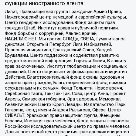
функции иностранного агента:
Лилит, Правозащитная группа Гражданин.Армия.Право,
Нижегородский центр немецкой и европейской культуры,
Центр гендерных исследований, Фонд защиты прав
граждан Штаб, Институт права и публичной политики,
Фонд борьбы с коррупцией, Альянс врачей,
НАСИЛИЮ.НЕТ, Мы против СПИДа, СВЕЧА, Гуманитарное
действие, Открытый Петербург, Лига Избирателей,
Правовая инициатива, Гражданский Союз, Хасдей
Ерушалаим, Центр поддержки и содействия развитию
средств массовой информации, Горячая Линия, В защиту
прав заключенных, Институт глобализации и социальных
движений, Центр социально-информационных инициатив
Действие, Благотворительный фонд охраны здоровья и
защиты прав граждан, Благотворительный фонд помощи
осужденным и их семьям, Фонд Тольятти, Новое время,
Серебряная тайга, Так-Так-Так, Сова, центр Анна, Проект
Апрель, Самарская губерния, Эра здоровья, Мемориал,
Аналитический Центр Юрия Левады, Издательство Парк
Гагарина, Фонд имени Андрея Рылькова, Сфера, Центр
СИБАЛЬТ, Уральская правозащитная группа, Женщины
Евразии, Институт прав человека, Фонд защиты гласности,
Российский исследовательский центр по правам человека,
Дальневосточный центр развития гражданских инициатив