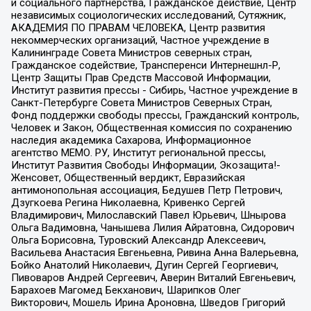
и социального партнерства, Гражданское действие, Центр
независимых социологических исследований, Сутяжник,
АКАДЕМИЯ ПО ПРАВАМ ЧЕЛОВЕКА, Центр развития
некоммерческих организаций, Частное учреждение в
Калининграде Совета Министров северных стран,
Гражданское содействие, Трансперенси Интернешнл-Р,
Центр Защиты Прав Средств Массовой Информации,
Институт развития прессы - Сибирь, Частное учреждение в
Санкт-Петербурге Совета Министров Северных Стран,
Фонд поддержки свободы прессы, Гражданский контроль,
Человек и Закон, Общественная комиссия по сохранению
наследия академика Сахарова, Информационное
агентство МЕМО. РУ, Институт региональной прессы,
Институт Развития Свободы Информации, Экозащита!-
Женсовет, Общественный вердикт, Евразийская
антимонопольная ассоциация, Бедушев Петр Петрович,
Дзугкоева Регина Николаевна, Кривенко Сергей
Владимирович, Милославский Павел Юрьевич, Шнырова
Ольга Вадимовна, Чанышева Лилия Айратовна, Сидорович
Ольга Борисовна, Туровский Александр Алексеевич,
Васильева Анастасия Евгеньевна, Ривина Анна Валерьевна,
Бойко Анатолий Николаевич, Дугин Сергей Георгиевич,
Пивоваров Андрей Сергеевич, Аверин Виталий Евгеньевич,
Барахоев Магомед Бекханович, Шарипков Олег
Викторович, Мошель Ирина Ароновна, Шведов Григорий