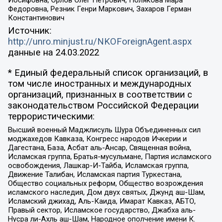
Иосифовна, Орлов Олег Петрович, Полякова Мара
Федоровна, Резник Генри Маркович, Захаров Герман
Константинович
Источник:
http://unro.minjust.ru/NKOForeignAgent.aspx
данные на
24.03.2022
* Единый федеральный список организаций, в
том числе иностранных и международных
организаций, признанных в соответствии с
законодательством Российской Федерации
террористическими:
Высший военный Маджлисуль Шура Объединенных сил
моджахедов Кавказа, Конгресс народов Ичкерии и
Дагестана, База, Асбат аль-Ансар, Священная война,
Исламская группа, Братья-мусульмане, Партия исламского
освобождения, Лашкар-И-Тайба, Исламская группа,
Движение Талибан, Исламская партия Туркестана,
Общество социальных реформ, Общество возрождения
исламского наследия, Дом двух святых, Джунд аш-Шам,
Исламский джихад, Аль-Каида, Имарат Кавказ, АБТО,
Правый сектор, Исламское государство, Джабха аль-
Нусра ли-Ахль аш-Шам, Народное ополчение имени К.