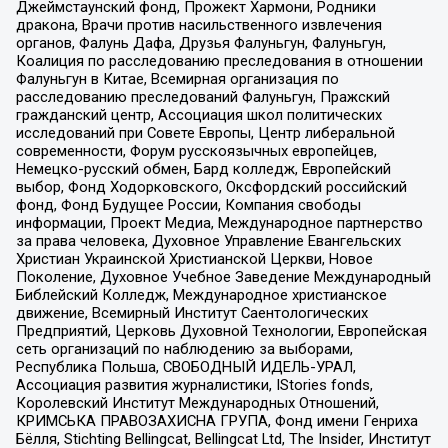
Джеймстаунский фонд, Прожект Хармони, Родники
дракона, Врачи против насильственного извлечения
органов, Фалунь Дафа, Друзья Фалуньгун, Фалуньгун,
Коалиция по расследованию преследования в отношении
Фалуньгун в Китае, Всемирная организация по
расследованию преследований Фалуньгун, Пражский
гражданский центр, Ассоциация школ политических
исследований при Совете Европы, Центр либеральной
современности, Форум русскоязычных европейцев,
Немецко-русский обмен, Бард колледж, Европейский
выбор, Фонд Ходорковского, Оксфордский российский
фонд, Фонд Будущее России, Компания свободы
информации, Проект Медиа, Международное партнерство
за права человека, Духовное Управление Евангельских
Христиан Украинской Христианской Церкви, Новое
Поколение, Духовное Учебное Заведение Международный
Библейский Колледж, Международное христианское
движение, Всемирный Институт Саентологических
Предприятий, Церковь Духовной Технологии, Европейская
сеть организаций по наблюдению за выборами,
Республика Польша, СВОБОДНЫЙ ИДЕЛЬ-УРАЛ,
Ассоциация развития журналистики, IStories fonds,
Королевский Институт Международных Отношений,
КРИМСЬКА ПРАВОЗАХИСНА ГРУПА, Фонд имени Генриха
Бёлля, Stichting Bellingcat, Bellingcat Ltd, The Insider, Институт