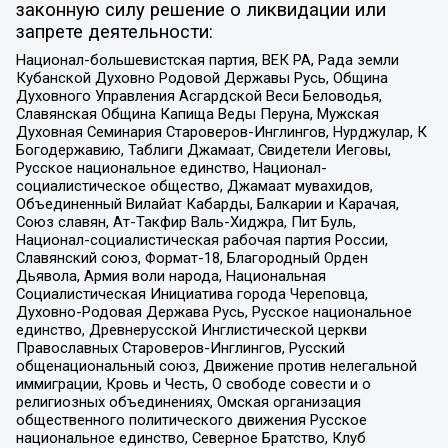
законную силу решение о ликвидации или
запрете деятельности:
Национал-большевистская партия, ВЕК РА, Рада земли
Кубанской Духовно Родовой Державы Русь, Община
Духовного Управления Асгардской Веси Беловодья,
Славянская Община Капища Веды Перуна, Мужская
Духовная Семинария Староверов-Инглингов, Нурджулар, К
Богодержавию, Таблиги Джамаат, Свидетели Иеговы,
Русское национальное единство, Национал-
социалистическое общество, Джамаат мувахидов,
Объединенный Вилайат Кабарды, Балкарии и Карачая,
Союз славян, Ат-Такфир Валь-Хиджра, Пит Буль,
Национал-социалистическая рабочая партия России,
Славянский союз, Формат-18, Благородный Орден
Дьявола, Армия воли народа, Национальная
Социалистическая Инициатива города Череповца,
Духовно-Родовая Держава Русь, Русское национальное
единство, Древнерусской Инглистической церкви
Православных Староверов-Инглингов, Русский
общенациональный союз, Движение против нелегальной
иммиграции, Кровь и Честь, О свободе совести и о
религиозных объединениях, Омская организация
общественного политического движения Русское
национальное единство, Северное Братство, Клуб