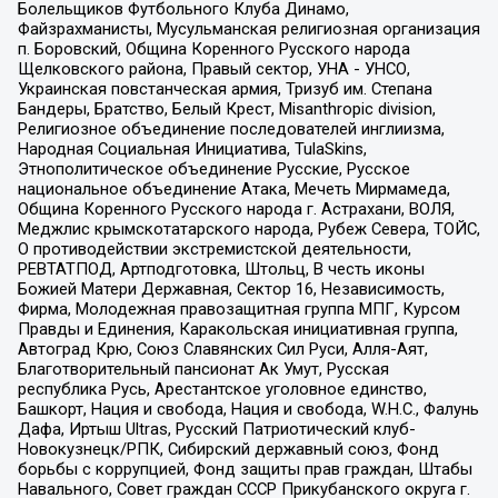
Болельщиков Футбольного Клуба Динамо,
Файзрахманисты, Мусульманская религиозная организация
п. Боровский, Община Коренного Русского народа
Щелковского района, Правый сектор, УНА - УНСО,
Украинская повстанческая армия, Тризуб им. Степана
Бандеры, Братство, Белый Крест, Misanthropic division,
Религиозное объединение последователей инглиизма,
Народная Социальная Инициатива, TulaSkins,
Этнополитическое объединение Русские, Русское
национальное объединение Атака, Мечеть Мирмамеда,
Община Коренного Русского народа г. Астрахани, ВОЛЯ,
Меджлис крымскотатарского народа, Рубеж Севера, ТОЙС,
О противодействии экстремистской деятельности,
РЕВТАТПОД, Артподготовка, Штольц, В честь иконы
Божией Матери Державная, Сектор 16, Независимость,
Фирма, Молодежная правозащитная группа МПГ, Курсом
Правды и Единения, Каракольская инициативная группа,
Автоград Крю, Союз Славянских Сил Руси, Алля-Аят,
Благотворительный пансионат Ак Умут, Русская
республика Русь, Арестантское уголовное единство,
Башкорт, Нация и свобода, Нация и свобода, W.H.С., Фалунь
Дафа, Иртыш Ultras, Русский Патриотический клуб-
Новокузнецк/РПК, Сибирский державный союз, Фонд
борьбы с коррупцией, Фонд защиты прав граждан, Штабы
Навального, Совет граждан СССР Прикубанского округа г.