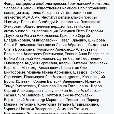
Фонд поддержки свободы прессы, Гражданский контроль,
Человек и Закон, Общественная комиссия по сохранению
наследия академика Сахарова, Информационное
агентство МЕМО. РУ, Институт региональной прессы,
Институт Развития Свободы Информации, Экозащита!-
Женсовет, Общественный вердикт, Евразийская
антимонопольная ассоциация, Бедушев Петр Петрович,
Дзугкоева Регина Николаевна, Кривенко Сергей
Владимирович, Милославский Павел Юрьевич, Шнырова
Ольга Вадимовна, Чанышева Лилия Айратовна, Сидорович
Ольга Борисовна, Туровский Александр Алексеевич,
Васильева Анастасия Евгеньевна, Ривина Анна Валерьевна,
Бойко Анатолий Николаевич, Дугин Сергей Георгиевич,
Пивоваров Андрей Сергеевич, Аверин Виталий Евгеньевич,
Барахоев Магомед Бекханович, Шарипков Олег
Викторович, Мошель Ирина Ароновна, Шведов Григорий
Сергеевич, Пономарев Лев Александрович, Каргалицкий
Борис Юльевич, Созаев Валерий Валерьевич, Исламов
Тимур Рифгатович, Романова Ольга Евгеньевна, Щаров
Сергей Алексадрович, Цирульников Борис Альбертович,
Гасан Ольга Павловна, Паутов Юрий Анатольевич,
Верховский Александр Маркович, Пислакова-Паркер
Марина Петровна, Кочеткова Татьяна Владимировна,
Чуркина Наталья Валерьевна, Акимова Татьяна
Николаевна, Золотарева Екатерина Александровна,