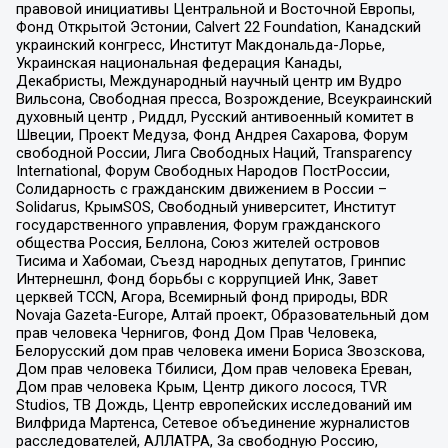
правовой инициативы Центральной и Восточной Европы,
Фонд Открытой Эстонии, Calvert 22 Foundation, Канадский
украинский конгресс, Институт Макдональда-Лорье,
Украинская национальная федерация Канады,
Декабристы, Международный научный центр им Вудро
Вильсона, Свободная пресса, Возрождение, Всеукраинский
духовный центр , Риддл, Русский антивоенный комитет в
Швеции, Проект Медуза, Фонд Андрея Сахарова, Форум
свободной России, Лига Свободных Наций, Transparеncy
International, Форум Свободных Народов ПостРоссии,
Солидарность с гражданским движением в России –
Solidarus, КрымSOS, Свободный университет, Институт
государственного управления, Форум гражданского
общества Россия, Беллона, Союз жителей островов
Тисима и Хабомаи, Съезд народных депутатов, Гринпис
Интернешнл, Фонд борьбы с коррупцией Инк, Завет
церквей TCCN, Агора, Всемирный фонд природы, BDR
Novaja Gazeta-Europe, Алтай проект, Образовательный дом
прав человека Чернигов, Фонд Дом Прав Человека,
Белорусский дом прав человека имени Бориса Звозскова,
Дом прав человека Тбилиси, Дом прав человека Ереван,
Дом прав человека Крым, Центр дикого лосося, TVR
Studios, ТВ Дождь, Центр европейских исследований им
Вилфрида Мартенса, Сетевое объединение журналистов
расследователей, АЛЛАТРА, За свободную Россию,