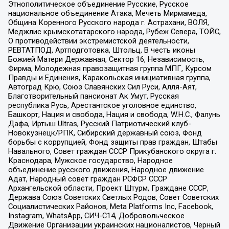
Этнополитическое объединение Русские, Русское
национальное объединение Атака, Мечеть Мирмамеда,
Община Коренного Русского народа г. Астрахани, ВОЛЯ,
Меджлис крымскотатарского народа, Рубеж Севера, ТОЙС,
О противодействии экстремистской деятельности,
РЕВТАТПОД, Артподготовка, Штольц, В честь иконы
Божией Матери Державная, Сектор 16, Независимость,
Фирма, Молодежная правозащитная группа МПГ, Курсом
Правды и Единения, Каракольская инициативная группа,
Автоград Крю, Союз Славянских Сил Руси, Алля-Аят,
Благотворительный пансионат Ак Умут, Русская
республика Русь, Арестантское уголовное единство,
Башкорт, Нация и свобода, Нация и свобода, W.H.С., Фалунь
Дафа, Иртыш Ultras, Русский Патриотический клуб-
Новокузнецк/РПК, Сибирский державный союз, Фонд
борьбы с коррупцией, Фонд защиты прав граждан, Штабы
Навального, Совет граждан СССР Прикубанского округа г.
Краснодара, Мужское государство, Народное
объединение русского движения, Народное движение
Адат, Народный совет граждан РСФСР СССР
Архангельской области, Проект Штурм, Граждане СССР,
Держава Союз Советских Светлых Родов, Совет Советских
Социалистических Районов, Meta Platforms Inc, Facebook,
Instagram, WhatsApp, СИЧ-С14, Добровольческое
Движение Организации украинских националистов, Черный