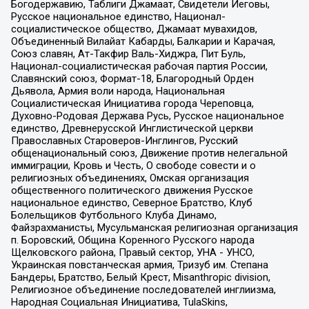
Богодержавию, Таблиги Джамаат, Свидетели Иеговы,
Русское национальное единство, Национал-
социалистическое общество, Джамаат мувахидов,
Объединенный Вилайат Кабарды, Балкарии и Карачая,
Союз славян, Ат-Такфир Валь-Хиджра, Пит Буль,
Национал-социалистическая рабочая партия России,
Славянский союз, Формат-18, Благородный Орден
Дьявола, Армия воли народа, Национальная
Социалистическая Инициатива города Череповца,
Духовно-Родовая Держава Русь, Русское национальное
единство, Древнерусской Инглистической церкви
Православных Староверов-Инглингов, Русский
общенациональный союз, Движение против нелегальной
иммиграции, Кровь и Честь, О свободе совести и о
религиозных объединениях, Омская организация
общественного политического движения Русское
национальное единство, Северное Братство, Клуб
Болельщиков Футбольного Клуба Динамо,
Файзрахманисты, Мусульманская религиозная организация
п. Боровский, Община Коренного Русского народа
Щелковского района, Правый сектор, УНА - УНСО,
Украинская повстанческая армия, Тризуб им. Степана
Бандеры, Братство, Белый Крест, Misanthropic division,
Религиозное объединение последователей инглиизма,
Народная Социальная Инициатива, TulaSkins,