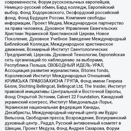
современности, Форум русскоязычных европейцев,
Немецко-русский обмен, Бард колледж, Европейский
выбор, Фонд Ходорковского, Оксфордский российский
фонд, Фонд Будущее России, Компания свободы
информации, Проект Медиа, Международное партнерство
за права человека, Духовное Управление Евангельских
Христиан Украинской Христианской Церкви, Новое
Поколение, Духовное Учебное Заведение Международный
Библейский Колледж, Международное христианское
движение, Всемирный Институт Саентологических
Предприятий, Церковь Духовной Технологии, Европейская
сеть организаций по наблюдению за выборами,
Республика Польша, СВОБОДНЫЙ ИДЕЛЬ-УРАЛ,
Ассоциация развития журналистики, IStories fonds,
Королевский Институт Международных Отношений,
КРИМСЬКА ПРАВОЗАХИСНА ГРУПА, Фонд имени Генриха
Бёлля, Stichting Bellingcat, Bellingcat Ltd, The Insider, Институт
правовой инициативы Центральной и Восточной Европы,
Фонд Открытой Эстонии, Calvert 22 Foundation, Канадский
украинский конгресс, Институт Макдональда-Лорье,
Украинская национальная федерация Канады,
Декабристы, Международный научный центр им Вудро
Вильсона, Свободная пресса, Возрождение, Всеукраинский
духовный центр , Риддл, Русский антивоенный комитет в
Швеции, Проект Медуза, Фонд Андрея Сахарова, Форум