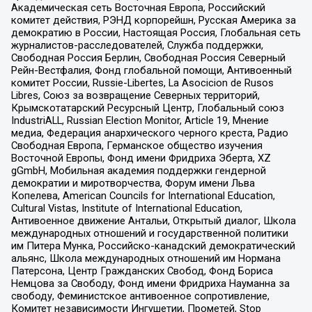
Академическая сеть Восточная Европа, Российский
комитет действия, РЭНД корпорейшн, Русская Америка за
демократию в России, Настоящая Россия, Глобальная сеть
журналистов-расследователей, Служба поддержки,
Свободная Россия Берлин, Свободная Россия Северный
Рейн-Вестфалия, Фонд глобальной помощи, Антивоенный
комитет России, Russie-Libertes, La Asocicion de Rusos
Libres, Союз за возвращение Северных территорий,
Крымскотатарский Ресурсный Центр, Глобальный союз
IndustriALL, Russian Election Monitor, Article 19, Мнение
медиа, Федерация анархического черного креста, Радио
Свободная Европа, Германское общество изучения
Восточной Европы, Фонд имени Фридриха Эберта, XZ
gGmbH, Мобильная академия поддержки гендерной
демократии и миротворчества, Форум имени Льва
Копелева, American Councils for International Education,
Cultural Vistas, Institute of International Education,
Антивоенное движение Антальи, Открытый диалог, Школа
международных отношений и государственной политики
им Питера Мунка, Российско-канадский демократический
альянс, Школа международных отношений им Нормана
Патерсона, Центр Гражданских Свобод, Фонд Бориса
Немцова за Свободу, Фонд имени Фридриха Науманна за
свободу, Феминистское антивоенное сопротивление,
Комитет независимости Ингушетии, Прометей, Stop