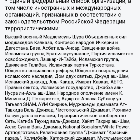
* Единый федеральный список организаций, в
том числе иностранных и международных
организаций, признанных в соответствии с
законодательством Российской Федерации
террористическими:
Высший военный Маджлисуль Шура Объединенных сил
моджахедов Кавказа, Конгресс народов Ичкерии и
Дагестана, База, Асбат аль-Ансар, Священная война,
Исламская группа, Братья-мусульмане, Партия исламского
освобождения, Лашкар-И-Тайба, Исламская группа,
Движение Талибан, Исламская партия Туркестана,
Общество социальных реформ, Общество возрождения
исламского наследия, Дом двух святых, Джунд аш-Шам,
Исламский джихад, Аль-Каида, Имарат Кавказ, АБТО,
Правый сектор, Исламское государство, Джабха аль-
Нусра ли-Ахль аш-Шам, Народное ополчение имени К.
Минина и Д. Пожарского, Аджр от Аллаха Субхану уа
Тагьаля SHAM, АУМ Синрике, Муджахеды джамаата Ат-
Тавхида Валь-Джихад, Чистопольский Джамаат, Рохнамо
ба суи давлати исломи, Террористическое сообщество
Сеть, Катиба Таухид валь-Джихад, Хайят Тахрир аш-Шам,
Ахлю Сунна Валь Джамаа, National Socialism/White Power,
Артподготовка, Религиозная группа “Джамаат “Красный
пахарь”, Колумбайн, Хатлонский джамаат, Мусульманская