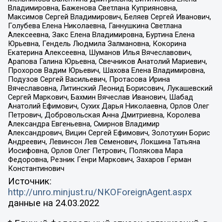
Владимировна, Баженова Светлана Куприяновна,
Максимов Сергей Владимирович, Беляев Сергей Иванович,
Голубева Елена Николаевна, Ганнушкина Светлана
Алексеевна, Закс Елена Владимировна, Буртина Елена
Юрьевна, Гендель Людмила Залмановна, Кокорина
Екатерина Алексеевна, Шуманов Илья Вячеславович,
Арапова Галина Юрьевна, Свечников Анатолий Мариевич,
Прохоров Вадим Юрьевич, Шахова Елена Владимировна,
Подузов Сергей Васильевич, Протасова Ирина
Вячеславовна, Литинский Леонид Борисович, Лукашевский
Сергей Маркович, Бахмин Вячеслав Иванович, Шабад
Анатолий Ефимович, Сухих Дарья Николаевна, Орлов Олег
Петрович, Добровольская Анна Дмитриевна, Королева
Александра Евгеньевна, Смирнов Владимир
Александрович, Вицин Сергей Ефимович, Золотухин Борис
Андреевич, Левинсон Лев Семенович, Локшина Татьяна
Иосифовна, Орлов Олег Петрович, Полякова Мара
Федоровна, Резник Генри Маркович, Захаров Герман
Константинович
Источник:
http://unro.minjust.ru/NKOForeignAgent.aspx
данные на
24.03.2022