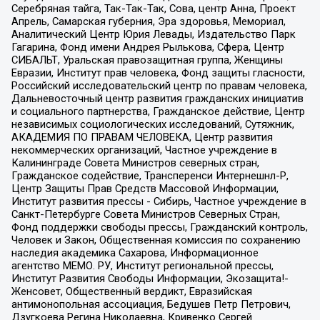
Серебряная тайга, Так-Так-Так, Сова, центр Анна, Проект
Апрель, Самарская губерния, Эра здоровья, Мемориал,
Аналитический Центр Юрия Левады, Издательство Парк
Гагарина, Фонд имени Андрея Рылькова, Сфера, Центр
СИБАЛЬТ, Уральская правозащитная группа, Женщины
Евразии, Институт прав человека, Фонд защиты гласности,
Российский исследовательский центр по правам человека,
Дальневосточный центр развития гражданских инициатив
и социального партнерства, Гражданское действие, Центр
независимых социологических исследований, Сутяжник,
АКАДЕМИЯ ПО ПРАВАМ ЧЕЛОВЕКА, Центр развития
некоммерческих организаций, Частное учреждение в
Калининграде Совета Министров северных стран,
Гражданское содействие, Трансперенси Интернешнл-Р,
Центр Защиты Прав Средств Массовой Информации,
Институт развития прессы - Сибирь, Частное учреждение в
Санкт-Петербурге Совета Министров Северных Стран,
Фонд поддержки свободы прессы, Гражданский контроль,
Человек и Закон, Общественная комиссия по сохранению
наследия академика Сахарова, Информационное
агентство МЕМО. РУ, Институт региональной прессы,
Институт Развития Свободы Информации, Экозащита!-
Женсовет, Общественный вердикт, Евразийская
антимонопольная ассоциация, Бедушев Петр Петрович,
Дзугкоева Регина Николаевна, Кривенко Сергей