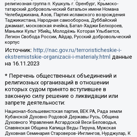
религиозная группа п. Кушкуль г. Оренбург, Крымско-
татарский добровольческий батальон имени Номана
Челебиджихана, Азов, Партия исламского возрождения
Таджикистана, Народная самооборона, Дуббайский
джамаат, московская ячейка, Батал-Хаджи Белхороев,
Маньяки Культ Убийц, Молодёжь Которая Улыбается,
Легион Свобода России, Айдар, Русский добровольческий
корпус
Источник:
http://nac.gov.ru/terroristicheskie-i-
ekstremistskie-organizacii-i-materialy.html
данные
на
16.11.2023
* Перечень общественных объединений и
религиозных организаций в отношении
которых судом принято вступившее в
законную силу решение о ликвидации или
запрете деятельности:
Национал-большевистская партия, ВЕК РА, Рада земли
Кубанской Духовно Родовой Державы Русь, Община
Духовного Управления Асгардской Веси Беловодья,
Славянская Община Капища Веды Перуна, Мужская
Духовная Семинария Староверов-Инглингов, Нурджулар, К