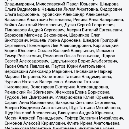
Владимирович, Милославский Павел Юрьевич, Шнырова
Ольга Вадимовна, Чанышева Лилия Айратовна, Сидорович
Ольга Борисовна, Туровский Александр Алексеевич,
Васильева Анастасия Евгеньевна, Ривина Анна Валерьевна,
Бойко Анатолий Николаевич, Дугин Сергей Георгиевич,
Пивоваров Андрей Сергеевич, Аверин Виталий Евгеньевич,
Барахоев Магомед Бекханович, Шарипков Олег
Викторович, Мошель Ирина Ароновна, Шведов Григорий
Сергеевич, Пономарев Лев Александрович, Каргалицкий
Борис Юльевич, Созаев Валерий Валерьевич, Исламов
Тимур Рифгатович, Романова Ольга Евгеньевна, Щаров
Сергей Алексадрович, Цирульников Борис Альбертович,
Гасан Ольга Павловна, Паутов Юрий Анатольевич,
Верховский Александр Маркович, Пислакова-Паркер
Марина Петровна, Кочеткова Татьяна Владимировна,
Чуркина Наталья Валерьевна, Акимова Татьяна
Николаевна, Золотарева Екатерина Александровна,
Рачинский Ян Збигневич, Жемкова Елена Борисовна,
Гудков Лев Дмитриевич, Илларионова Юлия Юрьевна,
Саранг Анна Васильевна, Захарова Светлана Сергеевна,
Аверин Владимир Анатольевич, Щур Татьяна Михайловна,
Щур Николай Алексеевич, Блинушов Андрей Юрьевич,
Мосин Алексей Геннадьевич, Гефтер Валентин Михайлович,
Симонов Алексей Кириллович, Флиге Ирина Анатольевна,
Мельникова Валентина Дмитриевна, Вититинова Елена