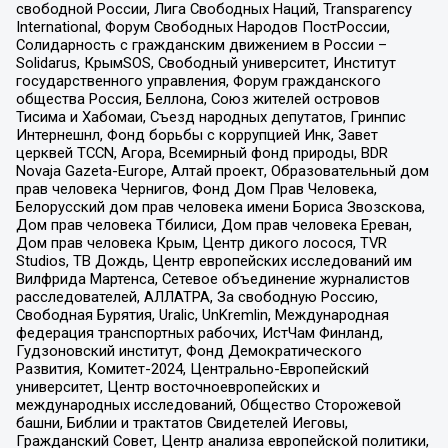
свободной России, Лига Свободных Наций, Transparеncy
International, Форум Свободных Народов ПостРоссии,
Солидарность с гражданским движением в России –
Solidarus, КрымSOS, Свободный университет, Институт
государственного управления, Форум гражданского
общества Россия, Беллона, Союз жителей островов
Тисима и Хабомаи, Съезд народных депутатов, Гринпис
Интернешнл, Фонд борьбы с коррупцией Инк, Завет
церквей TCCN, Агора, Всемирный фонд природы, BDR
Novaja Gazeta-Europe, Алтай проект, Образовательный дом
прав человека Чернигов, Фонд Дом Прав Человека,
Белорусский дом прав человека имени Бориса Звозскова,
Дом прав человека Тбилиси, Дом прав человека Ереван,
Дом прав человека Крым, Центр дикого лосося, TVR
Studios, ТВ Дождь, Центр европейских исследований им
Вилфрида Мартенса, Сетевое объединение журналистов
расследователей, АЛЛАТРА, За свободную Россию,
Свободная Бурятия, Uralic, UnKremlin, Международная
федерация транспортных рабочих, ИстЧам Финланд,
Гудзоновский институт, Фонд Демократического
Развития, Комитет-2024, Центрально-Европейский
университет, Центр восточноевропейских и
международных исследований, Общество Сторожевой
башни, Библии и трактатов Свидетелей Иеговы,
Гражданский Совет, Центр анализа европейской политики,