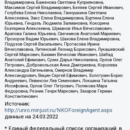
Владимировна, Баженова Светлана Куприяновна,
Максимов Сергей Владимирович, Беляев Сергей Иванович,
Голубева Елена Николаевна, Ганнушкина Светлана
Алексеевна, Закс Елена Владимировна, Буртина Елена
Юрьевна, Гендель Людмила Залмановна, Кокорина
Екатерина Алексеевна, Шуманов Илья Вячеславович,
Арапова Галина Юрьевна, Свечников Анатолий Мариевич,
Прохоров Вадим Юрьевич, Шахова Елена Владимировна,
Подузов Сергей Васильевич, Протасова Ирина
Вячеславовна, Литинский Леонид Борисович, Лукашевский
Сергей Маркович, Бахмин Вячеслав Иванович, Шабад
Анатолий Ефимович, Сухих Дарья Николаевна, Орлов Олег
Петрович, Добровольская Анна Дмитриевна, Королева
Александра Евгеньевна, Смирнов Владимир
Александрович, Вицин Сергей Ефимович, Золотухин Борис
Андреевич, Левинсон Лев Семенович, Локшина Татьяна
Иосифовна, Орлов Олег Петрович, Полякова Мара
Федоровна, Резник Генри Маркович, Захаров Герман
Константинович
Источник:
http://unro.minjust.ru/NKOForeignAgent.aspx
данные на
24.03.2022
* Единый федеральный список организаций, в