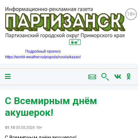
18+
Подробный прогноз
https://world-weather.ru/pogoda/russia/kazan/
С Всемирным днём
акушерок!
01:15
05.05.2026 16+
С Всемирным днём акушерок!