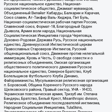
Русское национальное единство, Национал-
социалистическое общество, Джамаат мувахидов,
Объединенный Вилайат Кабарды, Балкарии и Карачая,
Союз славян, Ат-Такфир Валь-Хиджра, Пит Буль,
Национал-социалистическая рабочая партия России,
Славянский союз, Формат-18, Благородный Орден
Дьявола, Армия воли народа, Национальная
Социалистическая Инициатива города Череповца,
Духовно-Родовая Держава Русь, Русское национальное
единство, Древнерусской Инглистической церкви
Православных Староверов-Инглингов, Русский
общенациональный союз, Движение против нелегальной
иммиграции, Кровь и Честь, О свободе совести и о
религиозных объединениях, Омская организация
общественного политического движения Русское
национальное единство, Северное Братство, Клуб
Болельщиков Футбольного Клуба Динамо,
Файзрахманисты, Мусульманская религиозная организация
п. Боровский, Община Коренного Русского народа
Щелковского района, Правый сектор, УНА - УНСО,
Украинская повстанческая армия, Тризуб им. Степана
Бандеры, Братство, Белый Крест, Misanthropic division,
Религиозное объединение последователей инглиизма,
Народная Социальная Инициатива, TulaSkins,
Этнополитическое объединение Русские, Русское