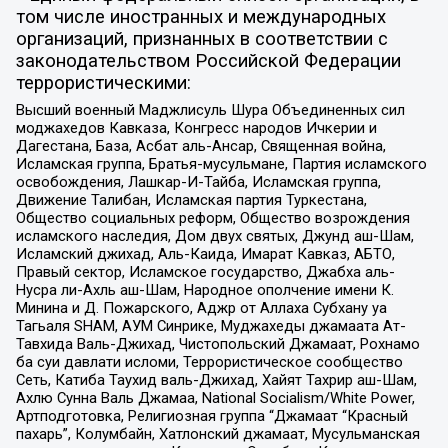
том числе иностранных и международных
организаций, признанных в соответствии с
законодательством Российской Федерации
террористическими:
Высший военный Маджлисуль Шура Объединенных сил
моджахедов Кавказа, Конгресс народов Ичкерии и
Дагестана, База, Асбат аль-Ансар, Священная война,
Исламская группа, Братья-мусульмане, Партия исламского
освобождения, Лашкар-И-Тайба, Исламская группа,
Движение Талибан, Исламская партия Туркестана,
Общество социальных реформ, Общество возрождения
исламского наследия, Дом двух святых, Джунд аш-Шам,
Исламский джихад, Аль-Каида, Имарат Кавказ, АБТО,
Правый сектор, Исламское государство, Джабха аль-
Нусра ли-Ахль аш-Шам, Народное ополчение имени К.
Минина и Д. Пожарского, Аджр от Аллаха Субхану уа
Тагьаля SHAM, АУМ Синрике, Муджахеды джамаата Ат-
Тавхида Валь-Джихад, Чистопольский Джамаат, Рохнамо
ба суи давлати исломи, Террористическое сообщество
Сеть, Катиба Таухид валь-Джихад, Хайят Тахрир аш-Шам,
Ахлю Сунна Валь Джамаа, National Socialism/White Power,
Артподготовка, Религиозная группа “Джамаат “Красный
пахарь”, Колумбайн, Хатлонский джамаат, Мусульманская