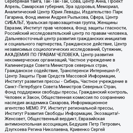
Серебряная тайга, Так-Так-Так, Сова, центр Анна, Проект
Апрель, Самарская губерния, Эра здоровья, Мемориал,
Аналитический Центр Юрия Левады, Издательство Парк
Гагарина, Фонд имени Андрея Рылькова, Сфера, Центр
СИБАЛЬТ, Уральская правозащитная группа, Женщины
Евразии, Институт прав человека, Фонд защиты гласности,
Российский исследовательский центр по правам человека,
Дальневосточный центр развития гражданских инициатив
и социального партнерства, Гражданское действие, Центр
независимых социологических исследований, Сутяжник,
АКАДЕМИЯ ПО ПРАВАМ ЧЕЛОВЕКА, Центр развития
некоммерческих организаций, Частное учреждение в
Калининграде Совета Министров северных стран,
Гражданское содействие, Трансперенси Интернешнл-Р,
Центр Защиты Прав Средств Массовой Информации,
Институт развития прессы - Сибирь, Частное учреждение в
Санкт-Петербурге Совета Министров Северных Стран,
Фонд поддержки свободы прессы, Гражданский контроль,
Человек и Закон, Общественная комиссия по сохранению
наследия академика Сахарова, Информационное
агентство МЕМО. РУ, Институт региональной прессы,
Институт Развития Свободы Информации, Экозащита!-
Женсовет, Общественный вердикт, Евразийская
антимонопольная ассоциация, Бедушев Петр Петрович,
Дзугкоева Регина Николаевна, Кривенко Сергей