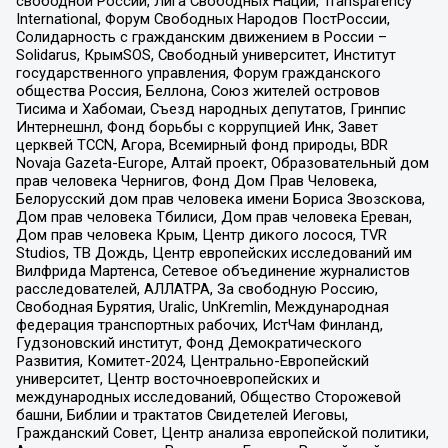
свободной России, Лига Свободных Наций, Transparеncy
International, Форум Свободных Народов ПостРоссии,
Солидарность с гражданским движением в России –
Solidarus, КрымSOS, Свободный университет, Институт
государственного управления, Форум гражданского
общества Россия, Беллона, Союз жителей островов
Тисима и Хабомаи, Съезд народных депутатов, Гринпис
Интернешнл, Фонд борьбы с коррупцией Инк, Завет
церквей TCCN, Агора, Всемирный фонд природы, BDR
Novaja Gazeta-Europe, Алтай проект, Образовательный дом
прав человека Чернигов, Фонд Дом Прав Человека,
Белорусский дом прав человека имени Бориса Звозскова,
Дом прав человека Тбилиси, Дом прав человека Ереван,
Дом прав человека Крым, Центр дикого лосося, TVR
Studios, ТВ Дождь, Центр европейских исследований им
Вилфрида Мартенса, Сетевое объединение журналистов
расследователей, АЛЛАТРА, За свободную Россию,
Свободная Бурятия, Uralic, UnKremlin, Международная
федерация транспортных рабочих, ИстЧам Финланд,
Гудзоновский институт, Фонд Демократического
Развития, Комитет-2024, Центрально-Европейский
университет, Центр восточноевропейских и
международных исследований, Общество Сторожевой
башни, Библии и трактатов Свидетелей Иеговы,
Гражданский Совет, Центр анализа европейской политики,