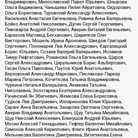
Владимирович, Милославский Павел Юрьевич, Шнырова
Ольга Вадимовна, Чанышева Лилия Айратовна, Сидорович
Ольга Борисовна, Туровский Александр Алексеевич,
Васильева Анастасия Евгеньевна, Ривина Анна Валерьевна,
Бойко Анатолий Николаевич, Дугин Сергей Георгиевич,
Пивоваров Андрей Сергеевич, Аверин Виталий Евгеньевич,
Барахоев Магомед Бекханович, Шарипков Олег
Викторович, Мошель Ирина Ароновна, Шведов Григорий
Сергеевич, Пономарев Лев Александрович, Каргалицкий
Борис Юльевич, Созаев Валерий Валерьевич, Исламов
Тимур Рифгатович, Романова Ольга Евгеньевна, Щаров
Сергей Алексадрович, Цирульников Борис Альбертович,
Гасан Ольга Павловна, Паутов Юрий Анатольевич,
Верховский Александр Маркович, Пислакова-Паркер
Марина Петровна, Кочеткова Татьяна Владимировна,
Чуркина Наталья Валерьевна, Акимова Татьяна
Николаевна, Золотарева Екатерина Александровна,
Рачинский Ян Збигневич, Жемкова Елена Борисовна,
Гудков Лев Дмитриевич, Илларионова Юлия Юрьевна,
Саранг Анна Васильевна, Захарова Светлана Сергеевна,
Аверин Владимир Анатольевич, Щур Татьяна Михайловна,
Щур Николай Алексеевич, Блинушов Андрей Юрьевич,
Мосин Алексей Геннадьевич, Гефтер Валентин Михайлович,
Симонов Алексей Кириллович, Флиге Ирина Анатольевна,
Мельникова Валентина Дмитриевна, Вититинова Елена