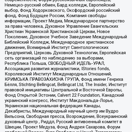
Немецко-русский обмен, Бард колледж, Европейский
выбор, Фонд Ходорковского, Оксфордский российский
фонд, Фонд Будущее России, Компания свободы
информации, Проект Медиа, Международное партнерство
за права человека, Духовное Управление Евангельских
Христиан Украинской Христианской Церкви, Новое
Поколение, Духовное Учебное Заведение Международный
Библейский Колледж, Международное христианское
движение, Всемирный Институт Саентологических
Предприятий, Церковь Духовной Технологии, Европейская
сеть организаций по наблюдению за выборами,
Республика Польша, СВОБОДНЫЙ ИДЕЛЬ-УРАЛ,
Ассоциация развития журналистики, IStories fonds,
Королевский Институт Международных Отношений,
КРИМСЬКА ПРАВОЗАХИСНА ГРУПА, Фонд имени Генриха
Бёлля, Stichting Bellingcat, Bellingcat Ltd, The Insider, Институт
правовой инициативы Центральной и Восточной Европы,
Фонд Открытой Эстонии, Calvert 22 Foundation, Канадский
украинский конгресс, Институт Макдональда-Лорье,
Украинская национальная федерация Канады,
Декабристы, Международный научный центр им Вудро
Вильсона, Свободная пресса, Возрождение, Всеукраинский
духовный центр , Риддл, Русский антивоенный комитет в
Швеции, Проект Медуза, Фонд Андрея Сахарова, Форум