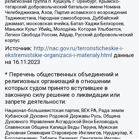
религиозная группа п. Кушкуль г. Оренбург, Крымско-
татарский добровольческий батальон имени Номана
Челебиджихана, Азов, Партия исламского возрождения
Таджикистана, Народная самооборона, Дуббайский
джамаат, московская ячейка, Батал-Хаджи Белхороев,
Маньяки Культ Убийц, Молодёжь Которая Улыбается,
Легион Свобода России, Айдар, Русский добровольческий
корпус
Источник:
http://nac.gov.ru/terroristicheskie-i-
ekstremistskie-organizacii-i-materialy.html
данные
на
16.11.2023
* Перечень общественных объединений и
религиозных организаций в отношении
которых судом принято вступившее в
законную силу решение о ликвидации или
запрете деятельности:
Национал-большевистская партия, ВЕК РА, Рада земли
Кубанской Духовно Родовой Державы Русь, Община
Духовного Управления Асгардской Веси Беловодья,
Славянская Община Капища Веды Перуна, Мужская
Духовная Семинария Староверов-Инглингов, Нурджулар, К
Богодержавию, Таблиги Джамаат, Свидетели Иеговы,