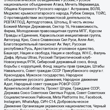
национальное объединение Атака, Мечеть Мирмамеда,
Община Коренного Русского народа г. Астрахани, ВОЛЯ,
Меджлис крымскотатарского народа, Рубеж Севера, ТОЙС,
О противодействии экстремистской деятельности,
РЕВТАТПОД, Артподготовка, Штольц, В честь иконы
Божией Матери Державная, Сектор 16, Независимость,
Фирма, Молодежная правозащитная группа МПГ, Курсом
Правды и Единения, Каракольская инициативная группа,
Автоград Крю, Союз Славянских Сил Руси, Алля-Аят,
Благотворительный пансионат Ак Умут, Русская
республика Русь, Арестантское уголовное единство,
Башкорт, Нация и свобода, Нация и свобода, W.H.С., Фалунь
Дафа, Иртыш Ultras, Русский Патриотический клуб-
Новокузнецк/РПК, Сибирский державный союз, Фонд
борьбы с коррупцией, Фонд защиты прав граждан, Штабы
Навального, Совет граждан СССР Прикубанского округа г.
Краснодара, Мужское государство, Народное
объединение русского движения, Народное движение
Адат, Народный совет граждан РСФСР СССР
Архангельской области, Проект Штурм, Граждане СССР,
Держава Союз Советских Светлых Родов, Совет Советских
Социалистических Районов, Meta Platforms Inc, Facebook,
Instagram, WhatsApp, СИЧ-С14, Добровольческое
Движение Организации украинских националистов, Черный