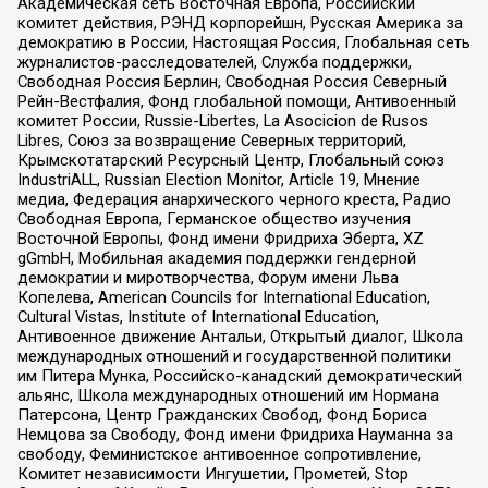
Академическая сеть Восточная Европа, Российский
комитет действия, РЭНД корпорейшн, Русская Америка за
демократию в России, Настоящая Россия, Глобальная сеть
журналистов-расследователей, Служба поддержки,
Свободная Россия Берлин, Свободная Россия Северный
Рейн-Вестфалия, Фонд глобальной помощи, Антивоенный
комитет России, Russie-Libertes, La Asocicion de Rusos
Libres, Союз за возвращение Северных территорий,
Крымскотатарский Ресурсный Центр, Глобальный союз
IndustriALL, Russian Election Monitor, Article 19, Мнение
медиа, Федерация анархического черного креста, Радио
Свободная Европа, Германское общество изучения
Восточной Европы, Фонд имени Фридриха Эберта, XZ
gGmbH, Мобильная академия поддержки гендерной
демократии и миротворчества, Форум имени Льва
Копелева, American Councils for International Education,
Cultural Vistas, Institute of International Education,
Антивоенное движение Антальи, Открытый диалог, Школа
международных отношений и государственной политики
им Питера Мунка, Российско-канадский демократический
альянс, Школа международных отношений им Нормана
Патерсона, Центр Гражданских Свобод, Фонд Бориса
Немцова за Свободу, Фонд имени Фридриха Науманна за
свободу, Феминистское антивоенное сопротивление,
Комитет независимости Ингушетии, Прометей, Stop