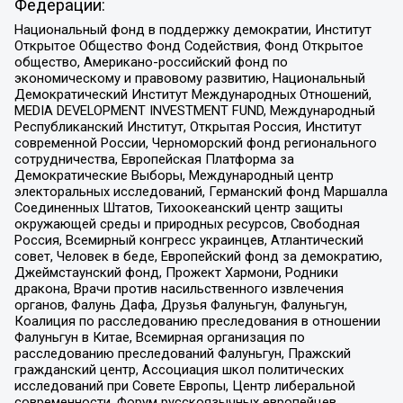
Федерации:
Национальный фонд в поддержку демократии, Институт
Открытое Общество Фонд Содействия, Фонд Открытое
общество, Американо-российский фонд по
экономическому и правовому развитию, Национальный
Демократический Институт Международных Отношений,
MEDIA DEVELOPMENT INVESTMENT FUND, Международный
Республиканский Институт, Открытая Россия, Институт
современной России, Черноморский фонд регионального
сотрудничества, Европейская Платформа за
Демократические Выборы, Международный центр
электоральных исследований, Германский фонд Маршалла
Соединенных Штатов, Тихоокеанский центр защиты
окружающей среды и природных ресурсов, Свободная
Россия, Всемирный конгресс украинцев, Атлантический
совет, Человек в беде, Европейский фонд за демократию,
Джеймстаунский фонд, Прожект Хармони, Родники
дракона, Врачи против насильственного извлечения
органов, Фалунь Дафа, Друзья Фалуньгун, Фалуньгун,
Коалиция по расследованию преследования в отношении
Фалуньгун в Китае, Всемирная организация по
расследованию преследований Фалуньгун, Пражский
гражданский центр, Ассоциация школ политических
исследований при Совете Европы, Центр либеральной
современности, Форум русскоязычных европейцев,