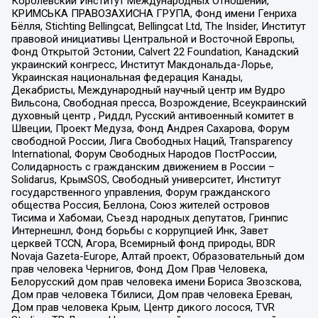
Королевский Институт Международных Отношений,
КРИМСЬКА ПРАВОЗАХИСНА ГРУПА, Фонд имени Генриха
Бёлля, Stichting Bellingcat, Bellingcat Ltd, The Insider, Институт
правовой инициативы Центральной и Восточной Европы,
Фонд Открытой Эстонии, Calvert 22 Foundation, Канадский
украинский конгресс, Институт Макдональда-Лорье,
Украинская национальная федерация Канады,
Декабристы, Международный научный центр им Вудро
Вильсона, Свободная пресса, Возрождение, Всеукраинский
духовный центр , Риддл, Русский антивоенный комитет в
Швеции, Проект Медуза, Фонд Андрея Сахарова, Форум
свободной России, Лига Свободных Наций, Transparеncy
International, Форум Свободных Народов ПостРоссии,
Солидарность с гражданским движением в России –
Solidarus, КрымSOS, Свободный университет, Институт
государственного управления, Форум гражданского
общества Россия, Беллона, Союз жителей островов
Тисима и Хабомаи, Съезд народных депутатов, Гринпис
Интернешнл, Фонд борьбы с коррупцией Инк, Завет
церквей TCCN, Агора, Всемирный фонд природы, BDR
Novaja Gazeta-Europe, Алтай проект, Образовательный дом
прав человека Чернигов, Фонд Дом Прав Человека,
Белорусский дом прав человека имени Бориса Звозскова,
Дом прав человека Тбилиси, Дом прав человека Ереван,
Дом прав человека Крым, Центр дикого лосося, TVR