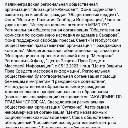
Калининградская региональная общественная организация "Экозащита!-Женсовет", Фонд содействия защите прав и свобод граждан "Общественный вердикт", Фонд "Институт Развития Свободы Информации", Частное учреждение "Информационное агентство МЕМО. РУ", Региональная общественная организация "Общественная комиссия по сохранению наследия академика Сахарова", Фонд поддержки свободы прессы, Санкт-Петербургская общественная правозащитная организация "Гражданский контроль", Межрегиональная общественная организация "Информационно-просветительский центр "Мемориал", Региональный Фонд "Центр Защиты Прав Средств Массовой Информации", с 05.12.2023 Фонд "Центр Защиты Прав Средств массовой информации", Региональная общественная благотворительная организация помощи беженцам и мигрантам "Гражданское содействие", Негосударственное образовательное учреждение дополнительного профессионального образования (повышение квалификации) специалистов "АКАДЕМИЯ ПО ПРАВАМ ЧЕЛОВЕКА", Свердловская региональная общественная организация "Сутяжник", Автономная некоммерческая организация "Центр независимых социологических исследований", Союз общественных объединений "Российский исследовательский центр по правам человека", Региональное общественное учреждение научно-информационный центр "МЕМОРИАЛ", Некоммерческая организация "Фонд защиты гласности", Автономная некоммерческая организация "Институт прав человека", Городская общественная организация "Екатеринбургское общество "МЕМОРИАЛ", Городская общественная организация "Рязанское историко-просветительское и правозащитное общество "Мемориал" (Рязанский Мемориал), Челябинский региональный орган общественной самодеятельности – женское общественное объединение "Женщины Евразии", Челябинский региональный орган общественной самодеятельности "Уральская правозащитная группа", Фонд содействия защите здоровья и социальной справедливости имени Андрея Рылькова, Автономная Некоммерческая Организация "Аналитический Центр Юрия Левады", Автономная некоммерческая организация социальной поддержки населения "Проект Апрель", Региональная общественная организация помощи женщинам и детям, находящимся в кризисной ситуации "Информационно-методический центр "Анна", Фонд содействия развитию массовых коммуникаций и правовому просвещению "Так-так-Так", Фонд содействия устойчивому развитию "Серебряная тайга", Свердловский региональный общественный фонд социальных проектов "Новое время", "Idel.Реалии", Кавказ.Реалии, Крым.Реалии, Телеканал Настоящее Время, Татаро-башкирская служба Радио Свобода (Azatliq Radiosi), Радио Свободная Европа/Радио Свобода (PCE/PC), "Сибирь.Реалии", "Фактограф", Благотворительный фонд помощи осужденным и их семьям, Автономная некоммерческая организация "Институт глобализации и социальных движений", Фонд "В защиту прав заключенных", Частное учреждение "Центр поддержки и содействия развитию средств массовой информации", Пензенский региональный общественный благотворительный фонд "Гражданский союз", "Север.Реалии", Некоммерческая организация Фонд "Правовая инициатива", Общество с ограниченной ответственностью "Радио Свободная Европа/Радио Свобода", Чешское информационное агентство "MEDIUM-ORIENT", Красноярская региональная общественная организация "Мы против СПИДа", Камалягин Денис Николаевич, Маркелов Сергей Евгеньевич, Пономарев Лев Александрович, Савицкая Людмила Алексеевна, Автономная некоммерческая организация "Центр по работе с проблемой насилия "НАСИЛИЮ.НЕТ", Межрегиональный профессиональный союз работников здравоохранения "Альянс врачей", Юридическое лицо, зарегистрированное в Латвийской Республике, SIA "Medusa Project" (регистрационный номер 40103797863, дата регистрации 10.06.2014), Некоммерческая организация "Фонд по борьбе с коррупцией", Автономная некоммерческая организация "Институт права и публичной политики", Баданин Роман Сергеевич, Гликин Максим Александрович, Железнова Мария Михайловна, Лукьянова Юлия Сергеевна, Маетная Елизавета Витальевна, Маняхин Петр Борисович, Чуракова Ольга Владимировна, Ярош Юлия Петровна, Юридическое лицо "The Insider SIA", зарегистрированное в Риге, Латвийская Республика (дата регистрации 26.06.2015), являющееся администратором доменного имени интернет-издания "The Insider SIA", https://theins.ru, Постернак Алексей Евгеньевич, Рубин Михаил Аркадьевич, Анин Роман Александрович, Юридическое лицо Istories fonds, зарегистрированное в Латвийской Республике (регистрационный номер 50008295751, дата регистрации 24.02.2020), Великовский Дмитрий Александрович, Долинина Ирина Николаевна, Мароховская Алеся Алексеевна, Шлейнов Роман Юрьевич, Шмагун Олеся Валентиновна, Общество с ограниченной ответственностью "Альтаир 2021", Общество с ограниченной ответственностью "Вега 2021", Общество с ограниченной ответственностью "Главный редактор 2021", Общество с ограниченной ответственностью "Ромашки монолит", Важенков Артем Валерьевич, Ивановская областная общественная организация "Центр гендерных исследований", Гурман Юрий Альбертович, Медиапроект "ОВД-Инфо", Егоров Владимир Владимирович, Жилинский Владимир Александрович, Общество с ограниченной ответственностью "ЗП", Иванова София Юрьевна, Карезина Инна Павловна, Кильтау Екатерина Викторовна, Петров Алексей Викторович, Пискунов Сергей Евгеньевич, Смирнов Сергей Сергеевич, Тихонов Михаил Сергеевич, Общество с ограниченной ответственностью "ЖУРНАЛИСТ-ИНОСТРАННЫЙ АГЕНТ", Арапова Галина Юрьевна, Вольтская Татьяна Анатольевна, Американская компания "Mason G.E.S. Anonymous Foundation" (США), являющаяся владельцем интернет-издания https://mnews.world/, Компания "Stichting Bellingcat", зарегистрированная в Нидерландах (дата регистрации 11.07.2018), Захаров Андрей Вячеславович, Клепиковская Екатерина Дмитриевна, Общество с ограниченной ответственностью "МЕМО", Перл Роман Александрович, Симонов Евгений Алексеевич, Соловьева Елена Анатольевна, Сотников Даниил Владимирович, Сурначева Елизавета Дмитриевна, Автономная некоммерческая организация по защите прав человека и информированию населения "Якутия – Наше Мнение", Общество с ограниченной ответственностью "Москоу диджитал медиа", с 26.01.2023 Общество с ограниченной ответственностью "Чайка Белые сады", Ветошкина Валерия Валерьевна, Заговора Максим Александрович, Межрегиональное общественное движение "Российская ЛГБТ - сеть", Оленичев Максим Владимирович, Павлов Иван Юрьевич, Скворцова Елена Сергеевна, Общество с ограниченной ответственностью "Как бы инагент", Кочетков Игорь Викторович, Общество с ограниченной ответственностью "Честные выборы", Еланчик Олег Александрович, Общество с ограниченной ответственностью "Нобелевский призыв", Гималова Регина Эмилевна, Григорьев Андрей Валерьевич, Григорьева Алина Александровна, Ассоциация по содействию защите прав призывников, альтернативнослужащих и военнослужащих "Правозащитная группа "Гражданин.Армия.Право", Хисамова Регина Фаритовна, Автономная некоммерческая организация по реализации социально-правовых программ "Лилит", Дальневосточное общественное движение "Маяк", Санкт-Петербургская ЛГБТ-инициативная группа "Выход", Инициативная группа ЛГБТ+ "Реверс", Алексеев Андрей Викторович, Бекбулатова Таисия Львовна, Беляев Иван Михайлович, Владыкина Елена Сергеевна, Гельман Марат Александрович, Никульшина Вероника Юрьевна, Толоконникова Надежда Андреевна, Шендерович Виктор Анатольевич, Общество с ограниченной ответственностью "Данное сообщение", Общество с ограниченной ответственностью Издательский дом "Новая глава", Айнбиндер Александра Александровна, Московский комьюнити-центр для ЛГБТ+инициатив, Благотворительный фонд развития филантропии, Deutsche Welle (Германия, Kurt-Schumacher-Strasse 3, 53113 Bonn), Борзунова Мария Михайловна, Воробьев Виктор Викторович, Голубева Анна Львовна, Константинова Алла Михайловна, Малкова Ирина Владимировна, Мурадов Мурад Абдулгалимович, Осетинская Елизавета Николаевна, Понасенков Евгений Николаевич, Ганапольский Матвей Юрьевич, Киселев Евгений Алексеевич, Борухович Ирина Григорьевна, Дремин Иван Тимофеевич, Дубровский Дмитрий Викторович, Красноярская региональная общественная организация поддержки и развития альтернативных образовательных технологий и межкультурных коммуникаций "ИНТЕРРА", Маяковская Екатерина Алексеевна, Фейгин Марк Захарович, Филимонов Андрей Викторович, Дзугкоева Регина Николаевна, Доброхотов Роман Александрович, Дудь Юрий Александрович, Елкин Сергей Владимирович, Кругликов Кирилл Игоревич, Сабунаева Мария Леонидовна, Семенов Алексей Владимирович, Шаинян Карен Багратович, Шульман Екатерина Михайловна, Асафьев Артур Валерьевич, Вахштайн Виктор Семенович, Венедиктов Алексей Алексеевич, Лушникова Екатерина Евгеньевна, Волков Леонид Михайлович, Невзоров Александр Глебович, Пархоменко Сергей Борисович, Сироткин Ярослав Николаевич, Кара-Мурза Владимир Владимирович, Баранова Наталья Владимировна, Гозман Леонид Яковлевич, Кагарлицкий Борис Юльевич, Климарев Михаил Валерьевич, Милов Владимир Станиславович, Автономная некоммерческая организация Краснодарский центр современного искусства "Типография", Моргенштерн Алишер Тагирович, Соболь Любовь Эдуардовна, Общество с ограниченной ответственностью "ЛИЗА НОРМ", Каспаров Гарри Кимович, Ходорковский Михаил Борисович, Общество с ограниченной ответственностью "Апрельские тезисы", Данилович Ирина Брониславовна, Кашин Олег Владимирович, Петров Николай Владимирович, Пивоваров Алексей Владимирович, Соколов Михаил Владимирович, Цветкова Юлия Владимировна, Чичваркин Евгений Александрович, Комитет против пыток/Команда против пыток, Общество с ограниченной ответственностью "Первый научный", Общество с ограниченной ответственностью "Вертолет и ко", Белоцерковская Вероника Борисовна, Кац Максим Евгеньевич, Лазарева Татьяна Юрьевна, Шаведдинов Руслан Табризович, Яшин Илья Валерьевич, Общество с ограниченной ответственностью "Иноагент ААВ", Алешковский Дмитрий Петрович, Альбац Евгения Марковна, Быков Дмитрий Львович, Галямина Юлия Евгеньевна, Лойко Сергей Леонидович, Мартынов Кирилл Константинович, Медведев Сергей Александрович, Крашенинников Федор Геннадиевич, Гордеева Катерина Вл