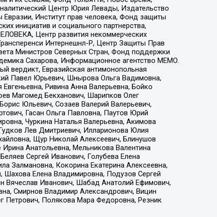
, Аналитический Центр Юрия Левады, Издательство
 Евразии, Институт прав человека, Фонд защиты
ких инициатив и социального партнерства,
ЕЛОВЕКА, Центр развития некоммерческих
 Трансперенси Интернешнл-Р, Центр Защиты Прав
овета Министров Северных Стран, Фонд поддержки
адемика Сахарова, Информационное агентство МЕМО.
ый вердикт, Евразийская антимонопольная
кий Павел Юрьевич, Шнырова Ольга Вадимовна,
 Евгеньевна, Ривина Анна Валерьевна, Бойко
хоев Магомед Бекханович, Шарипков Олег
Борис Юльевич, Созаев Валерий Валерьевич,
тович, Гасан Ольга Павловна, Паутов Юрий
ровна, Чуркина Наталья Валерьевна, Акимова
 Гудков Лев Дмитриевич, Илларионова Юлия
ихайловна, Щур Николай Алексеевич, Блинушов
е Ирина Анатольевна, Мельникова Валентина
Беляев Сергей Иванович, Голубева Елена
ила Залмановна, Кокорина Екатерина Алексеевна,
, Шахова Елена Владимировна, Подузов Сергей
ин Вячеслав Иванович, Шабад Анатолий Ефимович,
вна, Смирнов Владимир Александрович, Вицин
ег Петрович, Полякова Мара Федоровна, Резник