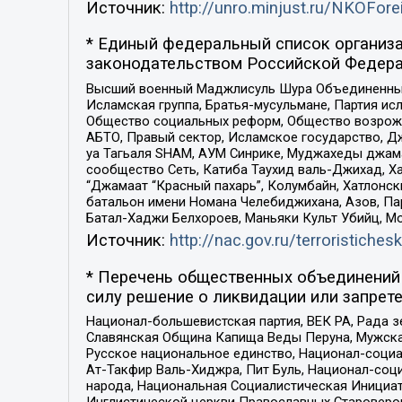
Источник:
http://unro.minjust.ru/NKOFore
* Единый федеральный список организа
законодательством Российской Федера
Высший военный Маджлисуль Шура Объединенных с
Исламская группа, Братья-мусульмане, Партия ис
Общество социальных реформ, Общество возрожд
АБТО, Правый сектор, Исламское государство, Д
уа Тагьаля SHAM, АУМ Синрике, Муджахеды джама
сообщество Сеть, Катиба Таухид валь-Джихад, Хай
“Джамаат “Красный пахарь”, Колумбайн, Хатлонск
батальон имени Номана Челебиджихана, Азов, Па
Батал-Хаджи Белхороев, Маньяки Культ Убийц, М
Источник:
http://nac.gov.ru/terroristichesk
* Перечень общественных объединений 
силу решение о ликвидации или запрете
Национал-большевистская партия, ВЕК РА, Рада 
Славянская Община Капища Веды Перуна, Мужская
Русское национальное единство, Национал-социа
Ат-Такфир Валь-Хиджра, Пит Буль, Национал-соц
народа, Национальная Социалистическая Инициат