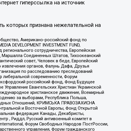
нтернет гиперссылка на источник
ть которых признана нежелательной на
общество, Американо-российский фонд по
 MEDIA DEVELOPMENT INVESTMENT FUND,
 регионального сотрудничества, Европейская
 Маршалла Соединенных Штатов, Тихоокеанский
нтический совет, Человек в беде, Европейский
 извлечения органов, Фалунь Дафа, Друзья
рганизация по расследованию преследований
тр либеральной современности, Форум
 Оксфордский российский фонд, Фонд Будущее
е Управление Евангельских Христиан Украинской
еждународное христианское движение, Всемирный
людению за выборами, Республика Польша,
народных Отношений, КРИМСЬКА ПРАВОЗАХИСНА
ы Центральной и Восточной Европы, Фонд Открытой
иональная федерация Канады, Декабристы,
тр , Риддл, Русский антивоенный комитет в
nternational, Форум Свободных Народов ПостРоссии,
дарственного управления, Форум гражданского