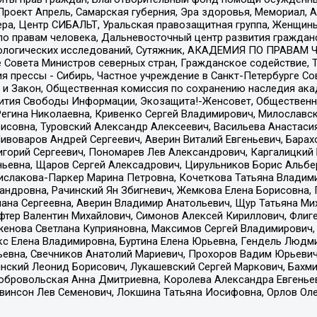
а, Проект Апрель, Самарская губерния, Эра здоровья, Мемориал
ера, Центр СИБАЛЬТ, Уральская правозащитная группа, Женщины
по правам человека, Дальневосточный центр развития гражданс
ологических исследований, Сутяжник, АКАДЕМИЯ ПО ПРАВАМ Ч
е Совета Министров северных стран, Гражданское содействие,
я прессы - Сибирь, Частное учреждение в Санкт-Петербурге С
 и Закон, Общественная комиссия по сохранению наследия ак
звития Свободы Информации, Экозащита!-Женсовет, Общественн
Регина Николаевна, Кривенко Сергей Владимирович, Милославс
совна, Туровский Александр Алексеевич, Васильева Анастасия
Пивоваров Андрей Сергеевич, Аверин Виталий Евгеньевич, Бара
горий Сергеевич, Пономарев Лев Александрович, Каргалицкий 
ньевна, Щаров Сергей Алексадрович, Цирульников Борис Альбер
ислакова-Паркер Марина Петровна, Кочеткова Татьяна Владими
сандровна, Рачинский Ян Збигневич, Жемкова Елена Борисовна,
лана Сергеевна, Аверин Владимир Анатольевич, Щур Татьяна М
фтер Валентин Михайлович, Симонов Алексей Кириллович, Флиг
женова Светлана Куприяновна, Максимов Сергей Владимирович, 
кс Елена Владимировна, Буртина Елена Юрьевна, Гендель Людм
евна, Свечников Анатолий Мариевич, Прохоров Вадим Юрьевич
инский Леонид Борисович, Лукашевский Сергей Маркович, Бахм
Добровольская Анна Дмитриевна, Королева Александра Евгенье
евинсон Лев Семенович, Локшина Татьяна Иосифовна, Орлов Ол