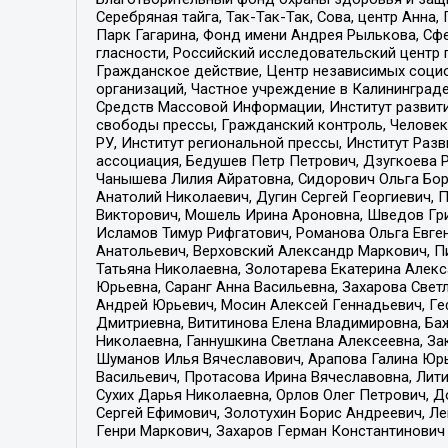
Серебряная тайга, Так-Так-Так, Сова, центр Анн
Парк Гагарина, Фонд имени Андрея Рылькова, Сф
гласности, Российский исследовательский центр 
Гражданское действие, Центр независимых соци
организаций, Частное учреждение в Калининград
Средств Массовой Информации, Институт развити
свободы прессы, Гражданский контроль, Человек
РУ, Институт региональной прессы, Институт Ра
ассоциация, Бедушев Петр Петрович, Дзугкоева 
Чанышева Лилия Айратовна, Сидорович Ольга Бори
Анатолий Николаевич, Дугин Сергей Георгиевич, 
Викторович, Мошель Ирина Ароновна, Шведов Гри
Исламов Тимур Рифгатович, Романова Ольга Евге
Анатольевич, Верховский Александр Маркович, П
Татьяна Николаевна, Золотарева Екатерина Алек
Юрьевна, Саранг Анна Васильевна, Захарова Свет
Андрей Юрьевич, Мосин Алексей Геннадьевич, Ге
Дмитриевна, Вититинова Елена Владимировна, Ба
Николаевна, Ганнушкина Светлана Алексеевна, За
Шуманов Илья Вячеславович, Арапова Галина Юрь
Васильевич, Протасова Ирина Вячеславовна, Лит
Сухих Дарья Николаевна, Орлов Олег Петрович, 
Сергей Ефимович, Золотухин Борис Андреевич, Л
Генри Маркович, Захаров Герман Константинович