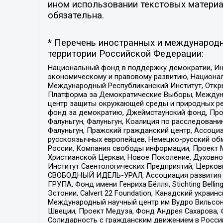
ином использовании текстовых материал
обязательна.
* Перечень иностранных и международн
территории Российской Федерации:
Национальный фонд в поддержку демократии, Ин
экономическому и правовому развитию, Национ
Международный Республиканский Институт, Откры
Платформа за Демократические Выборы, Междуна
центр защиты окружающей среды и природных ресу
фонд за демократию, Джеймстаунский фонд, Прож
Фалуньгун, Фалуньгун, Коалиция по расследован
Фалуньгун, Пражский гражданский центр, Ассоци
русскоязычных европейцев, Немецко-русский об
России, Компания свободы информации, Проект М
Христианской Церкви, Новое Поколение, Духовн
Институт Саентологических Предприятий, Церков
СВОБОДНЫЙ ИДЕЛЬ-УРАЛ, Ассоциация развития ж
ГРУПА, Фонд имени Генриха Бёлля, Stichting Bellin
Эстонии, Calvert 22 Foundation, Канадский укра
Международный научный центр им Вудро Вильсона
Швеции, Проект Медуза, Фонд Андрея Сахарова, Ф
Солидарность с гражданским движением в России 