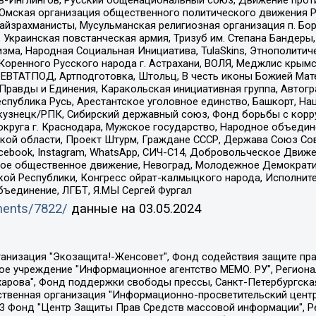
-Инглингов, Русский общенациональный союз, Движение против
 Омская организация общественного политического движения Р
йзрахманисты, Мусульманская религиозная организация п. Бо
краинская повстанческая армия, Тризуб им. Степана Бандеры, Бр
зма, Народная Социальная Инициатива, TulaSkins, Этнополитич
оренного Русского народа г. Астрахани, ВОЛЯ, Меджлис крымс
РЕВТАТПОД, Артподготовка, Штольц, В честь иконы Божией Мате
равды и Единения, Каракольская инициативная группа, Автогра
спублика Русь, Арестантское уголовное единство, Башкорт, Наци
окузнецк/РПК, Сибирский державный союз, Фонд борьбы с кор
округа г. Краснодара, Мужское государство, Народное объедин
ой области, Проект Штурм, Граждане СССР, Держава Союз Сов
Facebook, Instagram, WhatsApp, СИЧ-С14, Добровольческое Движ
ское общественное движение, Невоград, Молодежное Демократ
ой Республики, Конгресс ойрат-калмыцкого народа, Исполнит
бъединение, ЛГБТ, Я.МЫ Сергей Фургал
uments/7822/
данные на
03.05.2024
Общество с ограниченной ответственностью "Радио Свободная Европа/Радио Свобода", Чешское информационное агентство "MEDIUM-ORIENT", Красноярская региональная общественная организация "Мы против СПИДа", Камалягин Денис Николаевич, Маркелов Сергей Евгеньевич, Пономарев Лев Александрович, Савицкая Людмила Алексеевна, Автономная некоммерческая организация "Центр по работе с проблемой насилия "НАСИЛИЮ.НЕТ", Межрегиональный профессиональный союз работников здравоохранения "Альянс врачей", Юридическое лицо, зарегистрированное в Латвийской Республике, SIA "Medusa Project" (регистрационный номер 40103797863, дата регистрации 10.06.2014), Некоммерческая организация "Фонд по борьбе с коррупцией", Автономная некоммерческая организация "Институт права и публичной политики", Баданин Роман Сергеевич, Гликин Максим Александрович, Железнова Мария Михайловна, Лукьянова Юлия Сергеевна, Маетная Елизавета Витальевна, Маняхин Петр Борисович, Чуракова Ольга Владимировна, Ярош Юлия Петровна, Юридическое лицо "The Insider SIA", зарегистрированное в Риге, Латвийская Республика (дата регистрации 26.06.2015), являющееся администратором доменного имени интернет-издания "The Insider SIA", https://theins.ru, Постернак Алексей Евгеньевич, Рубин Михаил Аркадьевич, Анин Роман Александрович, Юридическое лицо Istories fonds, зарегистрированное в Латвийской Республике (регистрационный номер 50008295751, дата регистрации 24.02.2020), Великовский Дмитрий Александрович, Долинина Ирина Николаевна, Мароховская Алеся Алексеевна, Шлейнов Роман Юрьевич, Шмагун Олеся Валентиновна, Общество с ограниченной ответственностью "Альтаир 2021", Общество с ограниченной ответственностью "Вега 2021", Общество с ограниченной ответственностью "Главный редактор 2021", Общество с ограниченной ответственностью "Ромашки монолит", Важенков Артем Валерьевич, Ивановская областная общественная организация "Центр гендерных исследований", Гурман Юрий Альбертович, Медиапроект "ОВД-Инфо", Егоров Владимир Владимирович, Жилинский Владимир Александрович, Общество с ограниченной ответственностью "ЗП", Иванова София Юрьевна, Карезина Инна Павловна, Кильтау Екатерина Викторовна, Петров Алексей Викторович, Пискунов Сергей Евгеньевич, Смирнов Сергей Сергеевич, Тихонов Михаил Сергеевич, Общество с ограниченной ответственностью "ЖУРНАЛИСТ-ИНОСТРАННЫЙ АГЕНТ", Арапова Галина Юрьевна, Вольтская Татьяна Анатольевна, Американская компания "Mason G.E.S. Anonymous Foundation" (США), являющаяся владельцем интернет-издания https://mnews.world/, Компания "Stichting Bellingcat", зарегистрированная в Нидерландах (дата регистрации 11.07.2018), Захаров Андрей Вячеславович, Клепиковская Екатерина Дмитриевна, Общество с ограниченной ответственностью "МЕМО", Перл Роман Александрович, Симонов Евгений Алексеевич, Соловьева Елена Анатольевна, Сотников Даниил Владимирович, Сурначева Елизавета Дмитриевна, Автономная некоммерческая организация по защите прав человека и информированию населения "Якутия – Наше Мнение", Общество с ограниченной ответственностью "Москоу диджитал медиа", с 26.01.2023 Общество с ограниченной ответственностью "Чайка Белые сады", Ветошкина Валерия Валерьевна, Заговора Максим Александрович, Межрегиональное общественное движение "Российская ЛГБТ - сеть", Оленичев Максим Владимирович, Павлов Иван Юрьевич, Скворцова Елена Сергеевна, Общество с ограниченной ответственностью "Как бы инагент", Кочетков Игорь Викторович, Общество с ограниченной ответственностью "Честные выборы", Еланчик Олег Александрович, Общество с ограниченной ответственностью "Нобелевский призыв", Гималова Регина Эмилевна, Григорьев Андрей Валерьевич, Григорьева Алина Александровна, Ассоциация по содействию защите прав призывников, альтернативнослужащих и военнослужащих "Правозащитная группа "Гражданин.Армия.Право", Хисамова Регина Фаритовна, Автономная некоммерческая организация по реализа