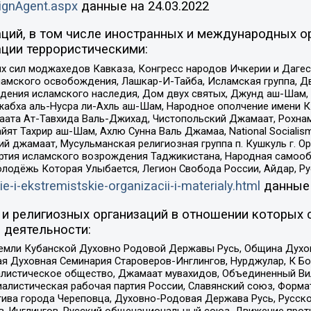
ignAgent.aspx
данные на
24.03.2022
ций, в том числе иностранных и международных ор
ции террористическими:
ил моджахедов Кавказа, Конгресс народов Ичкерии и Дагеста
ламского освобождения, Лашкар-И-Тайба, Исламская группа, Дв
ения исламского наследия, Дом двух святых, Джунд аш-Шам, 
жабха аль-Нусра ли-Ахль аш-Шам, Народное ополчение имени К.
ата Ат-Тавхида Валь-Джихад, Чистопольский Джамаат, Рохнам
ят Тахрир аш-Шам, Ахлю Сунна Валь Джамаа, National Socialism
ий джамаат, Мусульманская религиозная группа п. Кушкуль г. 
ртия исламского возрождения Таджикистана, Народная самооб
олодёжь Которая Улыбается, Легион Свобода России, Айдар, Р
ie-i-ekstremistskie-organizacii-i-materialy.html
данные
и религиозных организаций в отношении которых 
 деятельности:
земли Кубанской Духовно Родовой Державы Русь, Община Духо
 Духовная Семинария Староверов-Инглингов, Нурджулар, К Бо
листическое общество, Джамаат мувахидов, Объединенный Вил
иалистическая рабочая партия России, Славянский союз, Форма
ива города Череповца, Духовно-Родовая Держава Русь, Русск