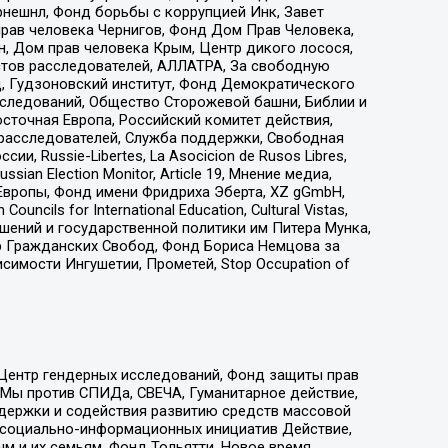
рнешнл, Фонд борьбы с коррупцией Инк, Завет
прав человека Чернигов, Фонд Дом Прав Человека,
н, Дом прав человека Крым, Центр дикого лосося,
стов расследователей, АЛЛАТРА, За свободную
д, Гудзоновский институт, Фонд Демократического
сследований, Общество Сторожевой башни, Библии и
сточная Европа, Российский комитет действия,
-расследователей, Служба поддержки, Свободная
 Russie-Libertes, La Asocicion de Rusos Libres,
an Election Monitor, Article 19, Мнение медиа,
Европы, Фонд имени Фридриха Эберта, XZ gGmbH,
ls for International Education, Cultural Vistas,
ошений и государственной политики им Питера Мунка,
 Гражданских Свобод, Фонд Бориса Немцова за
имости Ингушетии, Прометей, Stop Occupation of
 Центр гендерных исследований, Фонд защиты прав
 Мы против СПИДа, СВЕЧА, Гуманитарное действие,
ддержки и содействия развитию средств массовой
р социально-информационных инициатив Действие,
 и их семьям, Фонд Тольятти, Новое время,