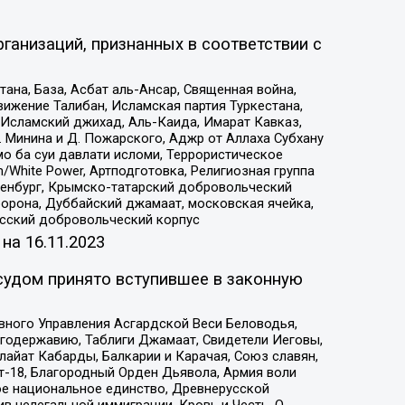
ганизаций, признанных в соответствии с
на, База, Асбат аль-Ансар, Священная война,
ижение Талибан, Исламская партия Туркестана,
Исламский джихад, Аль-Каида, Имарат Кавказ,
 Минина и Д. Пожарского, Аджр от Аллаха Субхану
о ба суи давлати исломи, Террористическое
/White Power, Артподготовка, Религиозная группа
Оренбург, Крымско-татарский добровольческий
орона, Дуббайский джамаат, московская ячейка,
усский добровольческий корпус
 на
16.11.2023
судом принято вступившее в законную
вного Управления Асгардской Веси Беловодья,
годержавию, Таблиги Джамаат, Свидетели Иеговы,
айат Кабарды, Балкарии и Карачая, Союз славян,
т-18, Благородный Орден Дьявола, Армия воли
ое национальное единство, Древнерусской