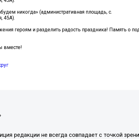
 45А).
абудем никогда» (административная площадь, с.
 45А).
жения героям и разделить радость праздника! Память о по
ы вместе!
круг
»
ция редакции не всегда совпадает с точкой зрени