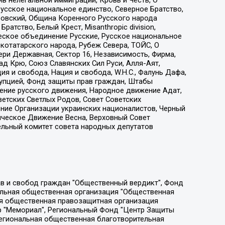
 нелегальной иммиграции, Кровь и Честь, О
усское национальное единство, Северное Братство,
ровский, Община Коренного Русского народа
атство, Белый Крест, Misanthropic division,
еское объединение Русские, Русское национальное
котатарского народа, Рубеж Севера, ТОЙС, О
ри Державная, Сектор 16, Независимость, Фирма,
д Крю, Союз Славянских Сил Руси, Алля-Аят,
я и свобода, Нация и свобода, W.H.С., Фалунь Дафа,
рупцией, Фонд защиты прав граждан, Штабы
ение русского движения, Народное движение Адат,
етских Светлых Родов, Совет Советских
ение Организации украинских националистов, Черный
ическое Движение Весна, Верховный Совет
ельный комитет совета народных депутатов
ции социально-правовых программ "Лилит", Дальневосточное общественное движение "Маяк", Санкт-Петербургская ЛГБТ-инициативная группа "Выход", Инициативная группа ЛГБТ+ "Реверс", Алексеев Андрей Викторович, Бекбулатова Таисия Львовна, Беляев Иван Михайлович, Владыкина Елена Сергеевна, Гельман Марат Александрович, Никульшина Вероника Юрьевна, Толоконникова Надежда Андреевна, Шендерович Виктор Анатольевич, Общество с ограниченной ответственностью "Данное сообщение", Общество с ограниченной ответственностью Издательский дом "Новая глава", Айнбиндер Александра Александровна, Московский комьюнити-центр для ЛГБТ+инициатив, Благотворительный фонд развития филантропии, Deutsche Welle (Германия, Kurt-Schumacher-Strasse 3, 53113 Bonn), Борзунова Мария Михайловна, Воробьев Виктор Викторович, Голубева Анна Львовна, Константинова Алла Михайловна, Малкова Ирина Владимировна, Мурадов Мурад Абдулгалимович, Осетинская Елизавета Николаевна, Понасенков Евгений Николаевич, Ганапольский Матвей Юрьевич, Киселев Евгений Алексеевич, Борухович Ирина Григорьевна, Дремин Иван Тимофеевич, Дубровский Дмитрий Викторович, Красноярская региональная общественная организация поддержки и развития альтернативных образовательных технологий и межкультурных коммуникаций "ИНТЕРРА", Маяковская Екатерина Алексеевна, Фейгин Марк Захарович, Филимонов Андрей Викторович, Дзугкоева Регина Николаевна, Доброхотов Роман Александрович, Дудь Юрий Александрович, Елкин Сергей Владимирович, Кругликов Кирилл Игоревич, Сабунаева Мария Леонидовна, Семенов Алексей Владимирович, Шаинян Карен Багратович, Шульман Екатерина Михайловна, Асафьев Артур Валерьевич, Вахштайн Виктор Семенович, Венедиктов Алексей Алексеевич, Лушникова Екатерина Евгеньевна, Волков Леонид Михайлович, Невзоров Александр Глебович, Пархоменко Сергей Борисович, Сироткин Ярослав Николаевич, Кара-Мурза Владимир Владимирович, Баранова Наталья Владимировна, Гозман Леонид Яковлевич, Кагарлицкий Борис Юльевич, Климарев Михаил Валерьевич, Милов Владимир Станиславович, Автономная некоммерческая организация Краснодарский центр современного искусства "Типография", Моргенштерн Алишер Тагирович, Соболь Любовь Эдуардовна, Общество с ограниченной ответственностью "ЛИЗА НОРМ", Каспаров Гарри Кимович, Ходорковский Михаил Борисович, Общество с ограниченной ответственностью "Апрельские тезисы", Данилович Ирина Брониславовна, Кашин Олег Владимирович, Петров Николай Владимирович, Пивоваров Алексей Владимирович, Соколов Михаил Владимирович, Цветкова Юлия Владимировна, Чичваркин Евгений Александрович, Комитет против пыток/Команда против пыток, Общество с ограниченной ответственностью "Первый научный", Общество с ограниченной ответственностью "Вертолет и ко", Белоцерковская Вероника Борисовна, Кац Максим Евгеньевич, Лазарева Татьяна Юрьевна, Шаведдинов Руслан Табризович, Яшин Илья Валерьевич, Общество с ограниченной ответственностью "Иноагент ААВ", Алешковский Дмитрий Петрович, Альбац Евгения Марковна, Быков Дмитрий Львович, Галямина Юлия Евгеньевна, Лойко Сергей Леонидович, Мартынов Кирилл Константинович, Медведев Сергей Александрович, Крашенинников Федор Геннадиевич, Гордеева Катерина Вл