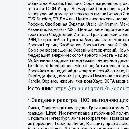
общества Россия, Беллона, Союз жителей острово
церквей TCCN, Агора, Всемирный фонд природы, B
Белорусский дом прав человека имени Бориса Зво
TVR Studios, ТВ Дождь, Центр европейских иссл
Россию, Свободная Бурятия, Uralic, UnKremlin, 
Развития, Комитет-2024, Центрально-Европейски
трактатов Свидетелей Иеговы, Гражданский Совет
РЭНД корпорейшн, Русская Америка за демократи
Россия Берлин, Свободная Россия Северный Рейн-В
Союз за возвращение Северных территорий, Крымско
Федерация анархического черного креста, Радио
Мобильная академия поддержки гендерной демократи
Institute of International Education, Антивоенн
Российско-канадский демократический альянс, 
Свободу, Фонд имени Фридриха Науманна за свобо
Karelia, Вернись живым, Фридом Хаус, СОТА меди
Источник:
https://minjust.gov.ru/ru/doc
* Сведения реестра НКО, выполняющих 
Лилит, Правозащитная группа Гражданин.Армия.П
граждан Штаб, Институт права и публичной поли
Открытый Петербург, Лига Избирателей, Правова
информации, Горячая Линия, В защиту прав закл
Благотворительный фонд охраны здоровья и защи