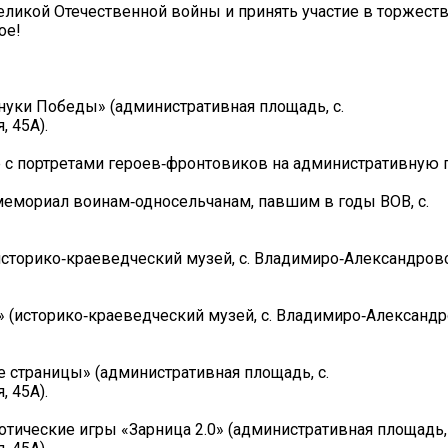
Великой Отечественной войны и принять участие в торжест
ое!
внуки Победы» (административная площадь, с.
 45А).
 с портретами героев‑фронтовиков на административную 
 (мемориал воинам‑односельчанам, павшим в годы ВОВ, с.
историко‑краеведческий музей, с. Владимиро‑Александровс
» (историко‑краеведческий музей, с. Владимиро‑Александро
е страницы» (административная площадь, с.
 45А).
иотические игры «Зарница 2.0» (административная площадь, 