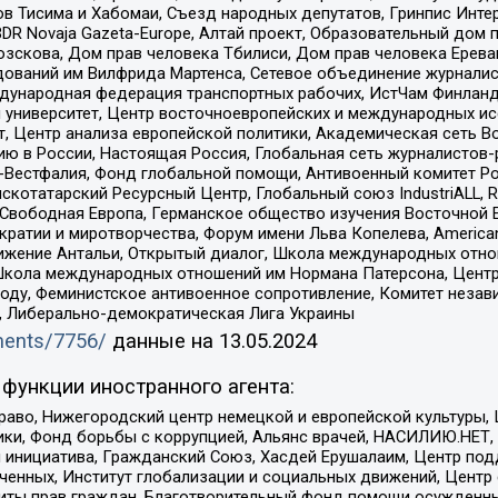
в Тисима и Хабомаи, Съезд народных депутатов, Гринпис Инте
DR Novaja Gazeta-Europe, Алтай проект, Образовательный дом 
зскова, Дом прав человека Тбилиси, Дом прав человека Ерева
едований им Вилфрида Мартенса, Сетевое объединение журнали
Международная федерация транспортных рабочих, ИстЧам Финлан
й университет, Центр восточноевропейских и международных и
, Центр анализа европейской политики, Академическая сеть Во
ю в России, Настоящая Россия, Глобальная сеть журналистов
естфалия, Фонд глобальной помощи, Антивоенный комитет России,
татарский Ресурсный Центр, Глобальный союз IndustriALL, Russi
 Свободная Европа, Германское общество изучения Восточной 
и и миротворчества, Форум имени Льва Копелева, American Counci
ое движение Антальи, Открытый диалог, Школа международных отн
Школа международных отношений им Нормана Патерсона, Центр
ду, Феминистское антивоенное сопротивление, Комитет независ
а, Либерально-демократическая Лига Украины
uments/7756/
данные на
13.05.2024
функции иностранного агента:
раво, Нижегородский центр немецкой и европейской культуры,
тики, Фонд борьбы с коррупцией, Альянс врачей, НАСИЛИЮ.НЕТ,
я инициатива, Гражданский Союз, Хасдей Ерушалаим, Центр по
юченных, Институт глобализации и социальных движений, Цент
ты прав граждан, Благотворительный фонд помощи осужденным