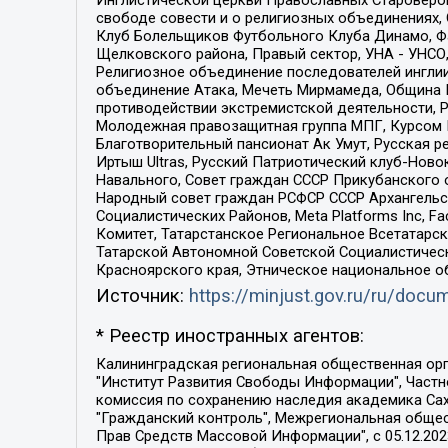
Инглистической церкви Православных Староверов
свободе совести и о религиозных объединениях,
Клуб Болельщиков Футбольного Клуба Динамо, Фа
Щелковского района, Правый сектор, УНА - УНСО, У
Религиозное объединение последователей инглии
объединение Атака, Мечеть Мирмамеда, Община К
противодействии экстремистской деятельности, 
Молодежная правозащитная группа МПГ, Курсом П
Благотворительный пансионат Ак Умут, Русская ре
Иртыш Ultras, Русский Патриотический клуб-Нов
Навального, Совет граждан СССР Прикубанского 
Народный совет граждан РСФСР СССР Архангельск
Социалистических Районов, Meta Platforms Inc, 
Комитет, Татарстанское Региональное Всетатар
Татарской Автономной Советской Социалистическ
Красноярского края, Этническое национальное о
Источник:
https://minjust.gov.ru/ru/doc
* Реестр иностранных агентов:
Калининградская региональная общественная организация "Экозащита!-Женсовет", Фонд содействия защите прав и свобод граждан "Общественный вердикт", Фонд "Институт Развития Свободы Информации", Частное учреждение "Информационное агентство МЕМО. РУ", Региональная общественная организация "Общественная комиссия по сохранению наследия академика Сахарова", Фонд поддержки свободы прессы, Санкт-Петербургская общественная правозащитная организация "Гражданский контроль", Межрегиональная общественная организация "Информационно-просветительский центр "Мемориал", Региональный Фонд "Центр Защиты Прав Средств Массовой Информации", с 05.12.2023 Фонд "Центр Защиты Прав Средств массовой информации", Региональная общественная благотворительная организация помощи беженцам и мигрантам "Гражданское содействие", Негосударственное образовательное учреждение дополнительного профессионального образования (повышение квалификации) специалистов "АКАДЕМИЯ ПО ПРАВАМ ЧЕЛОВЕКА", Свердловская региональная общественная организация "Сутяжник", Автономная некоммерческая организация "Центр независимых социологических исследований", Союз общественных объединений "Российский исследовательский центр по правам человека", Региональное общественное учреждение научно-информационный центр "МЕМОРИАЛ", Некоммерческая организация "Фонд защиты гласности", Автономная некоммерческая организация "Институт прав человека", Городская общественная организация "Екатеринбургское общество "МЕМОРИАЛ", Городская общественная организация "Рязанское историко-просветительское и правозащитное общество "Мемориал" (Рязанский Мемориал), Челябинский региональный орган общественной самодеятельности – женское общественное объединение "Женщины Евразии", Челябинский региональный орган общественной самодеятельности "Уральская правозащитная группа", Фонд содействия защите здоровья и социальной справедливости имени Андрея Рылькова, Автономная Некоммерческая Организация "Аналитический Центр Юрия Левады", Автономная некоммерческая организация социальной поддержки населения "Проект Апрель", Региональная общественная организация помощи женщинам и детям, находящимся в кризисной ситуации "Информационно-методический центр "Анна", Фонд содействия развитию массовых коммуникаций и правовому просвещению "Так-так-Так", Фонд содействия устойчивому развитию "Серебряная тайга", Свердловский региональный общественный фонд социальных проектов "Новое время", "Idel.Реалии", Кавказ.Реалии, Крым.Реалии, Телеканал Настоящее Время, Татаро-башкирская служба Радио Свобода (Azatliq Radiosi), Радио Свободная Европа/Радио Свобода (PCE/PC), "Сибирь.Реалии", "Фактограф", Благотворительный фонд помощи осужденным и их семьям, Автономная некоммерческая организация "Институт глобализации и социальных движений", Фонд "В защиту прав заключенных", Частное учреждение "Центр поддержки и содействия развитию средств массовой информации", Пензенский региональный общественный благотворительный фонд "Гражданский союз", "Север.Реалии", Некоммерческая организация Фонд "Правовая инициатива", 