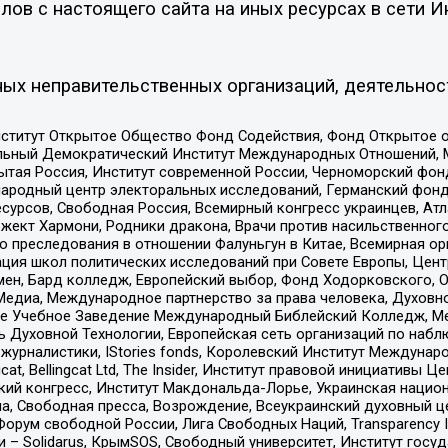
ов с настоящего сайта на иных ресурсах в сети И
ых неправительственных организаций, деятельнос
ститут Открытое Общество Фонд Содействия, Фонд Открытое 
альный Демократический Институт Международных Отношений,
тая Россия, Институт современной России, Черноморский фонд
родный центр электоральных исследований, Германский фонд
рсов, Свободная Россия, Всемирный конгресс украинцев, Атла
ект Хармони, Родники дракона, Врачи против насильственного
ию преследования в отношении Фалуньгун в Китае, Всемирная о
ация школ политических исследований при Совете Европы, Цен
мен, Бард колледж, Европейский выбор, Фонд Ходорковского,
едиа, Международное партнерство за права человека, Духовно
ое Учебное Заведение Международный Библейский Колледж, М
ь Духовной Технологии, Европейская сеть организаций по наб
урналистики, IStories fonds, Королевский Институт Между
gcat, Bellingcat Ltd, The Insider, Институт правовой инициатив
инский конгресс, Институт Макдональда-Лорье, Украинская нац
, Свободная пресса, Возрождение, Всеукраинский духовный цен
орум свободной России, Лига Свободных Наций, Transparеncy I
– Solidarus, КрымSOS, Свободный университет, Институт госу