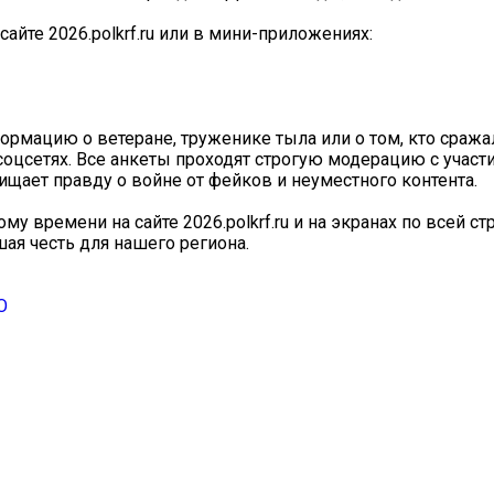
айте 2026.polkrf.ru или в мини-приложениях:
ормацию о ветеране, труженике тыла или о том, кто сражал
 соцсетях. Все анкеты проходят строгую модерацию с участ
щает правду о войне от фейков и неуместного контента.
му времени на сайте 2026.polkrf.ru и на экранах по всей с
ая честь для нашего региона.
О