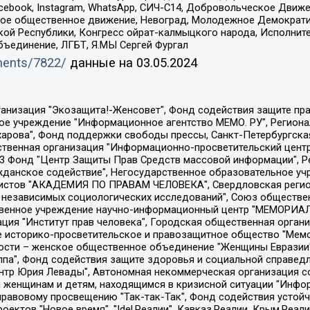
Facebook, Instagram, WhatsApp, СИЧ-С14, Добровольческое Движ
ское общественное движение, Невоград, Молодежное Демократ
ой Республики, Конгресс ойрат-калмыцкого народа, Исполнит
бъединение, ЛГБТ, Я.МЫ Сергей Фургал
uments/7822/
данные на
03.05.2024
Общество с ограниченной ответственностью "Радио Свободная Европа/Радио Свобода", Чешское информационное агентство "MEDIUM-ORIENT", Красноярская региональная общественная организация "Мы против СПИДа", Камалягин Денис Николаевич, Маркелов Сергей Евгеньевич, Пономарев Лев Александрович, Савицкая Людмила Алексеевна, Автономная некоммерческая организация "Центр по работе с проблемой насилия "НАСИЛИЮ.НЕТ", Межрегиональный профессиональный союз работников здравоохранения "Альянс врачей", Юридическое лицо, зарегистрированное в Латвийской Республике, SIA "Medusa Project" (регистрационный номер 40103797863, дата регистрации 10.06.2014), Некоммерческая организация "Фонд по борьбе с коррупцией", Автономная некоммерческая организация "Институт права и публичной политики", Баданин Роман Сергеевич, Гликин Максим Александрович, Железнова Мария Михайловна, Лукьянова Юлия Сергеевна, Маетная Елизавета Витальевна, Маняхин Петр Борисович, Чуракова Ольга Владимировна, Ярош Юлия Петровна, Юридическое лицо "The Insider SIA", зарегистрированное в Риге, Латвийская Республика (дата регистрации 26.06.2015), являющееся администратором доменного имени интернет-издания "The Insider SIA", https://theins.ru, Постернак Алексей Евгеньевич, Рубин Михаил Аркадьевич, Анин Роман Александрович, Юридическое лицо Istories fonds, зарегистрированное в Латвийской Республике (регистрационный номер 50008295751, дата регистрации 24.02.2020), Великовский Дмитрий Александрович, Долинина Ирина Николаевна, Мароховская Алеся Алексеевна, Шлейнов Роман Юрьевич, Шмагун Олеся Валентиновна, Общество с ограниченной ответственностью "Альтаир 2021", Общество с ограниченной ответственностью "Вега 2021", Общество с ограниченной ответственностью "Главный редактор 2021", Общество с ограниченной ответственностью "Ромашки монолит", Важенков Артем Валерьевич, Ивановская областная общественная организация "Центр гендерных исследований", Гурман Юрий Альбертович, Медиапроект "ОВД-Инфо", Егоров Владимир Владимирович, Жилинский Владимир Александрович, Общество с ограниченной ответственностью "ЗП", Иванова София Юрьевна, Карезина Инна Павловна, Кильтау Екатерина Викторовна, Петров Алексей Викторович, Пискунов Сергей Евгеньевич, Смирнов Сергей Сергеевич, Тихонов Михаил Сергеевич, Общество с ограниченной ответственностью "ЖУРНАЛИСТ-ИНОСТРАННЫЙ АГЕНТ", Арапова Галина Юрьевна, Вольтская Татьяна Анатольевна, Американская компания "Mason G.E.S. Anonymous Foundation" (США), являющаяся владельцем интернет-издания https://mnews.world/, Компания "Stichting Bellingcat", зарегистрированная в Нидерландах (дата регистрации 11.07.2018), Захаров Андрей Вячеславович, Клепиковская Екатерина Дмитриевна, Общество с ограниченной ответственностью "МЕМО", Перл Роман Александрович, Симонов Евгений Алексеевич, Соловьева Елена Анатольевна, Сотников Даниил Владимирович, Сурначева Елизавета Дмитриевна, Автономная некоммерческая организация по защите прав человека и информированию населения "Якутия – Наше Мнение", Общество с ограниченной ответственностью "Москоу диджитал медиа", с 26.01.2023 Общество с ограниченной ответственностью "Чайка Белые сады", Ветошкина Валерия Валерьевна, Заговора Максим Александрович, Межрегиональное общественное движение "Российская ЛГБТ - сеть", Оленичев Максим Владимирович, Павлов Иван Юрьевич, Скворцова Елена Сергеевна, Общество с ограниченной ответственностью "Как бы инагент", Кочетков Игорь Викторович, Общество с ограниченной ответственностью "Честные выборы", Еланчик Олег Александрович, Общество с ограниченной ответственностью "Нобелевский призыв", Гималова Регина Эмилевна, Григорьев Андрей Валерьевич, Григорьева Алина Александровна, Ассоциация по содействию защите прав призывников, альтернативнослужащих и военнослужащих "Правозащитная группа "Гражданин.Армия.Право", Хисамова Регина Фаритовна, Автономная некоммерческая организация по реализа