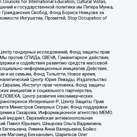
ls for International Education, Cultural Vistas,
ошений и государственной политики им Питера Мунка,
 Гражданских Свобод, Фонд Бориса Немцова за
имости Ингушетии, Прометей, Stop Occupation of
 Центр гендерных исследований, Фонд защиты прав
 Мы против СПИДа, СВЕЧА, Гуманитарное действие,
ддержки и содействия развитию средств массовой
р социально-информационных инициатив Действие,
 и их семьям, Фонд Тольятти, Новое время,
, Аналитический Центр Юрия Левады, Издательство
 Евразии, Институт прав человека, Фонд защиты
ких инициатив и социального партнерства,
ЕЛОВЕКА, Центр развития некоммерческих
 Трансперенси Интернешнл-Р, Центр Защиты Прав
овета Министров Северных Стран, Фонд поддержки
адемика Сахарова, Информационное агентство МЕМО.
ый вердикт, Евразийская антимонопольная
кий Павел Юрьевич, Шнырова Ольга Вадимовна,
 Евгеньевна, Ривина Анна Валерьевна, Бойко
хоев Магомед Бекханович, Шарипков Олег