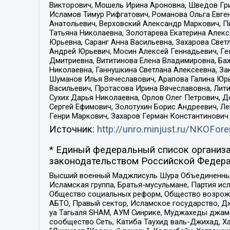
Викторович, Мошель Ирина Ароновна, Шведов Гри
Исламов Тимур Рифгатович, Романова Ольга Евге
Анатольевич, Верховский Александр Маркович, П
Татьяна Николаевна, Золотарева Екатерина Алек
Юрьевна, Саранг Анна Васильевна, Захарова Свет
Андрей Юрьевич, Мосин Алексей Геннадьевич, Ге
Дмитриевна, Вититинова Елена Владимировна, Ба
Николаевна, Ганнушкина Светлана Алексеевна, За
Шуманов Илья Вячеславович, Арапова Галина Юрь
Васильевич, Протасова Ирина Вячеславовна, Лит
Сухих Дарья Николаевна, Орлов Олег Петрович, 
Сергей Ефимович, Золотухин Борис Андреевич, Л
Генри Маркович, Захаров Герман Константинович
Источник:
http://unro.minjust.ru/NKOFore
* Единый федеральный список организа
законодательством Российской Федера
Высший военный Маджлисуль Шура Объединенных с
Исламская группа, Братья-мусульмане, Партия ис
Общество социальных реформ, Общество возрожд
АБТО, Правый сектор, Исламское государство, Д
уа Тагьаля SHAM, АУМ Синрике, Муджахеды джама
сообщество Сеть, Катиба Таухид валь-Джихад, Хай