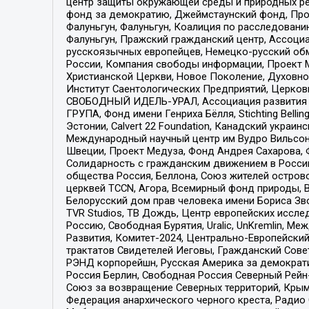
центр защиты окружающей среды и природных ресу
фонд за демократию, Джеймстаунский фонд, Прож
Фалуньгун, Фалуньгун, Коалиция по расследован
Фалуньгун, Пражский гражданский центр, Ассоци
русскоязычных европейцев, Немецко-русский об
России, Компания свободы информации, Проект М
Христианской Церкви, Новое Поколение, Духовн
Институт Саентологических Предприятий, Церков
СВОБОДНЫЙ ИДЕЛЬ-УРАЛ, Ассоциация развития ж
ГРУПА, Фонд имени Генриха Бёлля, Stichting Bellin
Эстонии, Calvert 22 Foundation, Канадский укра
Международный научный центр им Вудро Вильсона
Швеции, Проект Медуза, Фонд Андрея Сахарова, Ф
Солидарность с гражданским движением в России 
общества Россия, Беллона, Союз жителей острово
церквей TCCN, Агора, Всемирный фонд природы, B
Белорусский дом прав человека имени Бориса Зво
TVR Studios, ТВ Дождь, Центр европейских иссл
Россию, Свободная Бурятия, Uralic, UnKremlin, 
Развития, Комитет-2024, Центрально-Европейски
трактатов Свидетелей Иеговы, Гражданский Совет
РЭНД корпорейшн, Русская Америка за демократи
Россия Берлин, Свободная Россия Северный Рейн-В
Союз за возвращение Северных территорий, Крымско
Федерация анархического черного креста, Радио