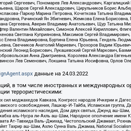
горий Сергеевич, Пономарев Лев Александрович, Каргалицкий 
ньевна, Щаров Сергей Алексадрович, Цирульников Борис Альбер
ислакова-Паркер Марина Петровна, Кочеткова Татьяна Владими
сандровна, Рачинский Ян Збигневич, Жемкова Елена Борисовна,
лана Сергеевна, Аверин Владимир Анатольевич, Щур Татьяна М
фтер Валентин Михайлович, Симонов Алексей Кириллович, Флиг
женова Светлана Куприяновна, Максимов Сергей Владимирович, 
кс Елена Владимировна, Буртина Елена Юрьевна, Гендель Людм
евна, Свечников Анатолий Мариевич, Прохоров Вадим Юрьевич
инский Леонид Борисович, Лукашевский Сергей Маркович, Бахм
Добровольская Анна Дмитриевна, Королева Александра Евгенье
евинсон Лев Семенович, Локшина Татьяна Иосифовна, Орлов Ол
ignAgent.aspx
данные на
24.03.2022
ций, в том числе иностранных и международных ор
ции террористическими:
ил моджахедов Кавказа, Конгресс народов Ичкерии и Дагеста
ламского освобождения, Лашкар-И-Тайба, Исламская группа, Дв
ения исламского наследия, Дом двух святых, Джунд аш-Шам, 
жабха аль-Нусра ли-Ахль аш-Шам, Народное ополчение имени К.
ата Ат-Тавхида Валь-Джихад, Чистопольский Джамаат, Рохнам
ят Тахрир аш-Шам, Ахлю Сунна Валь Джамаа, National Socialism