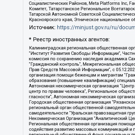
Социалистических Районов, Meta Platforms Inc, 
Комитет, Татарстанское Региональное Всетатар
Татарской Автономной Советской Социалистическ
Красноярского края, Этническое национальное о
Источник:
https://minjust.gov.ru/ru/doc
* Реестр иностранных агентов:
Калининградская региональная общественная организация "Экозащита!-Женсовет", Фонд содействия защите прав и свобод граждан "Общественный вердикт", Фонд "Институт Развития Свободы Информации", Частное учреждение "Информационное агентство МЕМО. РУ", Региональная общественная организация "Общественная комиссия по сохранению наследия академика Сахарова", Фонд поддержки свободы прессы, Санкт-Петербургская общественная правозащитная организация "Гражданский контроль", Межрегиональная общественная организация "Информационно-просветительский центр "Мемориал", Региональный Фонд "Центр Защиты Прав Средств Массовой Информации", с 05.12.2023 Фонд "Центр Защиты Прав Средств массовой информации", Региональная общественная благотворительная организация помощи беженцам и мигрантам "Гражданское содействие", Негосударственное образовательное учреждение дополнительного профессионального образования (повышение квалификации) специалистов "АКАДЕМИЯ ПО ПРАВАМ ЧЕЛОВЕКА", Свердловская региональная общественная организация "Сутяжник", Автономная некоммерческая организация "Центр независимых социологических исследований", Союз общественных объединений "Российский исследовательский центр по правам человека", Региональное общественное учреждение научно-информационный центр "МЕМОРИАЛ", Некоммерческая организация "Фонд защиты гласности", Автономная некоммерческая организация "Институт прав человека", Городская общественная организация "Екатеринбургское общество "МЕМОРИАЛ", Городская общественная организация "Рязанское историко-просветительское и правозащитное общество "Мемориал" (Рязанский Мемориал), Челябинский региональный орган общественной самодеятельности – женское общественное объединение "Женщины Евразии", Челябинский региональный орган общественной самодеятельности "Уральская правозащитная группа", Фонд содействия защите здоровья и социальной справедливости имени Андрея Рылькова, Автономная Некоммерческая Организация "Аналитический Центр Юрия Левады", Автономная некоммерческая организация социальной поддержки населения "Проект Апрель", Региональная общественная организация помощи женщинам и детям, находящимся в кризисной ситуации "Информационно-методический центр "Анна", Фонд содействия развитию массовых коммуникаций и правовому просвещению "Так-так-Так", Фонд содействия устойчивому развитию "Серебряная тайга", Свердловский региональный общественный фонд социальных проектов "Новое время", "Idel.Реалии", Кавказ.Реалии, Крым.Реалии, Телеканал Настоящее Время, Татаро-башкирская служба Радио Свобода (Azatliq Radiosi), Радио Свободная Европа/Радио Свобода (PCE/PC), "Сибирь.Реалии", "Фактограф", Благотворительный фонд помощи осужденным и их семьям, Автономная некоммерческая организация "Институт глобализации и социальных движений", Фонд "В защиту прав заключенных", Частное учреждение "Центр поддержки и содействия развитию средств массовой информации", Пензенский региональный общественный благотворительный фонд "Гражданский союз", "Север.Реалии", Некоммерческая организация Фонд "Правовая инициатива", 