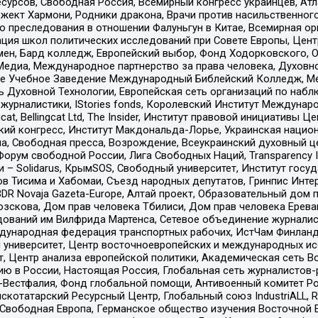
рсов, Свободная Россия, Всемирный конгресс украинцев, Атла
ект Хармони, Родники дракона, Врачи против насильственного
ию преследования в отношении Фалуньгун в Китае, Всемирная о
ация школ политических исследований при Совете Европы, Цен
мен, Бард колледж, Европейский выбор, Фонд Ходорковского,
едиа, Международное партнерство за права человека, Духовно
ое Учебное Заведение Международный Библейский Колледж, М
ь Духовной Технологии, Европейская сеть организаций по наб
урналистики, IStories fonds, Королевский Институт Между
gcat, Bellingcat Ltd, The Insider, Институт правовой инициатив
инский конгресс, Институт Макдональда-Лорье, Украинская нац
, Свободная пресса, Возрождение, Всеукраинский духовный цен
орум свободной России, Лига Свободных Наций, Transparеncy I
– Solidarus, КрымSOS, Свободный университет, Институт госу
в Тисима и Хабомаи, Съезд народных депутатов, Гринпис Инте
DR Novaja Gazeta-Europe, Алтай проект, Образовательный дом 
зскова, Дом прав человека Тбилиси, Дом прав человека Ерева
едований им Вилфрида Мартенса, Сетевое объединение журнали
Международная федерация транспортных рабочих, ИстЧам Финлан
й университет, Центр восточноевропейских и международных и
, Центр анализа европейской политики, Академическая сеть Во
ю в России, Настоящая Россия, Глобальная сеть журналистов
естфалия, Фонд глобальной помощи, Антивоенный комитет России,
татарский Ресурсный Центр, Глобальный союз IndustriALL, Russi
 Свободная Европа, Германское общество изучения Восточной 