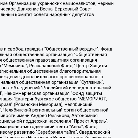
ение Организации украинских националистов, Черный
ическое Движение Весна, Верховный Совет
ельный комитет совета народных депутатов
ции социально-правовых программ "Лилит", Дальневосточное общественное движение "Маяк", Санкт-Петербургская ЛГБТ-инициативная группа "Выход", Инициативная группа ЛГБТ+ "Реверс", Алексеев Андрей Викторович, Бекбулатова Таисия Львовна, Беляев Иван Михайлович, Владыкина Елена Сергеевна, Гельман Марат Александрович, Никульшина Вероника Юрьевна, Толоконникова Надежда Андреевна, Шендерович Виктор Анатольевич, Общество с ограниченной ответственностью "Данное сообщение", Общество с ограниченной ответственностью Издательский дом "Новая глава", Айнбиндер Александра Александровна, Московский комьюнити-центр для ЛГБТ+инициатив, Благотворительный фонд развития филантропии, Deutsche Welle (Германия, Kurt-Schumacher-Strasse 3, 53113 Bonn), Борзунова Мария Михайловна, Воробьев Виктор Викторович, Голубева Анна Львовна, Константинова Алла Михайловна, Малкова Ирина Владимировна, Мурадов Мурад Абдулгалимович, Осетинская Елизавета Николаевна, Понасенков Евгений Николаевич, Ганапольский Матвей Юрьевич, Киселев Евгений Алексеевич, Борухович Ирина Григорьевна, Дремин Иван Тимофеевич, Дубровский Дмитрий Викторович, Красноярская региональная общественная организация поддержки и развития альтернативных образовательных технологий и межкультурных коммуникаций "ИНТЕРРА", Маяковская Екатерина Алексеевна, Фейгин Марк Захарович, Филимонов Андрей Викторович, Дзугкоева Регина Николаевна, Доброхотов Роман Александрович, Дудь Юрий Александрович, Елкин Сергей Владимирович, Кругликов Кирилл Игоревич, Сабунаева Мария Леонидовна, Семенов Алексей Владимирович, Шаинян Карен Багратович, Шульман Екатерина Михайловна, Асафьев Артур Валерьевич, Вахштайн Виктор Семенович, Венедиктов Алексей Алексеевич, Лушникова Екатерина Евгеньевна, Волков Леонид Михайлович, Невзоров Александр Глебович, Пархоменко Сергей Борисович, Сироткин Ярослав Николаевич, Кара-Мурза Владимир Владимирович, Баранова Наталья Владимировна, Гозман Леонид Яковлевич, Кагарлицкий Борис Юльевич, Климарев Михаил Валерьевич, Милов Владимир Станиславович, Автономная некоммерческая организация Краснодарский центр современного искусства "Типография", Моргенштерн Алишер Тагирович, Соболь Любовь Эдуардовна, Общество с ограниченной ответственностью "ЛИЗА НОРМ", Каспаров Гарри Кимович, Ходорковский Михаил Борисович, Общество с ограниченной ответственностью "Апрельские тезисы", Данилович Ирина Брониславовна, Кашин Олег Владимирович, Петров Николай Владимирович, Пивоваров Алексей Владимирович, Соколов Михаил Владимирович, Цветкова Юлия Владимировна, Чичваркин Евгений Александрович, Комитет против пыток/Команда против пыток, Общество с ограниченной ответственностью "Первый научный", Общество с ограниченной ответственностью "Вертолет и ко", Белоцерковская Вероника Борисовна, Кац Максим Евгеньевич, Лазарева Татьяна Юрьевна, Шаведдинов Руслан Табризович, Яшин Илья Валерьевич, Общество с ограниченной ответственностью "Иноагент ААВ", Алешковский Дмитрий Петрович, Альбац Евгения Марковна, Быков Дмитрий Львович, Галямина Юлия Евгеньевна, Лойко Сергей Леонидович, Мартынов Кирилл Константинович, Медведев Сергей Александрович, Крашенинников Федор Геннадиевич, Гордеева Катерина Вл