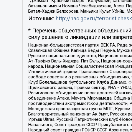
“Джамаат “Красный пахарь”, Колумбайн, Хатлонск
батальон имени Номана Челебиджихана, Азов, Па
Батал-Хаджи Белхороев, Маньяки Культ Убийц, М
Источник:
http://nac.gov.ru/terroristichesk
* Перечень общественных объединений 
силу решение о ликвидации или запрете
Национал-большевистская партия, ВЕК РА, Рада 
Славянская Община Капища Веды Перуна, Мужская
Русское национальное единство, Национал-социа
Ат-Такфир Валь-Хиджра, Пит Буль, Национал-соц
народа, Национальная Социалистическая Инициат
Инглистической церкви Православных Староверов
свободе совести и о религиозных объединениях,
Клуб Болельщиков Футбольного Клуба Динамо, Фа
Щелковского района, Правый сектор, УНА - УНСО, У
Религиозное объединение последователей инглии
объединение Атака, Мечеть Мирмамеда, Община К
противодействии экстремистской деятельности, 
Молодежная правозащитная группа МПГ, Курсом П
Благотворительный пансионат Ак Умут, Русская ре
Иртыш Ultras, Русский Патриотический клуб-Нов
Навального, Совет граждан СССР Прикубанского 
Народный совет граждан РСФСР СССР Архангельск