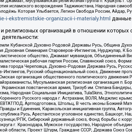
ий джамаат, Мусульманская религиозная группа п. Кушкуль г. 
ртия исламского возрождения Таджикистана, Народная самооб
олодёжь Которая Улыбается, Легион Свобода России, Айдар, Р
ie-i-ekstremistskie-organizacii-i-materialy.html
данные
и религиозных организаций в отношении которых 
 деятельности:
земли Кубанской Духовно Родовой Державы Русь, Община Духо
 Духовная Семинария Староверов-Инглингов, Нурджулар, К Бо
листическое общество, Джамаат мувахидов, Объединенный Вил
иалистическая рабочая партия России, Славянский союз, Форма
ива города Череповца, Духовно-Родовая Держава Русь, Русск
-Инглингов, Русский общенациональный союз, Движение против
 Омская организация общественного политического движения Р
йзрахманисты, Мусульманская религиозная организация п. Бо
краинская повстанческая армия, Тризуб им. Степана Бандеры, Бр
зма, Народная Социальная Инициатива, TulaSkins, Этнополитич
оренного Русского народа г. Астрахани, ВОЛЯ, Меджлис крымс
РЕВТАТПОД, Артподготовка, Штольц, В честь иконы Божией Мате
равды и Единения, Каракольская инициативная группа, Автогра
спублика Русь, Арестантское уголовное единство, Башкорт, Наци
окузнецк/РПК, Сибирский державный союз, Фонд борьбы с кор
округа г. Краснодара, Мужское государство, Народное объедин
ой области, Проект Штурм, Граждане СССР, Держава Союз Сов