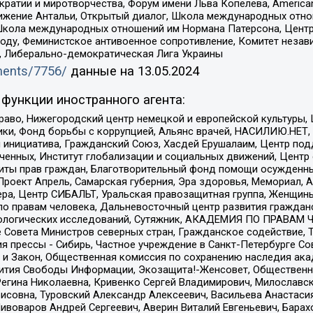
и и миротворчества, Форум имени Льва Копелева, American Counci
ое движение Антальи, Открытый диалог, Школа международных отн
Школа международных отношений им Нормана Патерсона, Центр
ду, Феминистское антивоенное сопротивление, Комитет независ
а, Либерально-демократическая Лига Украины
uments/7756/
данные на
13.05.2024
функции иностранного агента:
раво, Нижегородский центр немецкой и европейской культуры,
тики, Фонд борьбы с коррупцией, Альянс врачей, НАСИЛИЮ.НЕТ,
я инициатива, Гражданский Союз, Хасдей Ерушалаим, Центр по
юченных, Институт глобализации и социальных движений, Цент
ты прав граждан, Благотворительный фонд помощи осужденным
а, Проект Апрель, Самарская губерния, Эра здоровья, Мемориал
ера, Центр СИБАЛЬТ, Уральская правозащитная группа, Женщины
по правам человека, Дальневосточный центр развития гражданс
ологических исследований, Сутяжник, АКАДЕМИЯ ПО ПРАВАМ Ч
е Совета Министров северных стран, Гражданское содействие,
я прессы - Сибирь, Частное учреждение в Санкт-Петербурге С
 и Закон, Общественная комиссия по сохранению наследия ак
звития Свободы Информации, Экозащита!-Женсовет, Общественн
Регина Николаевна, Кривенко Сергей Владимирович, Милославс
совна, Туровский Александр Алексеевич, Васильева Анастасия
Пивоваров Андрей Сергеевич, Аверин Виталий Евгеньевич, Бара