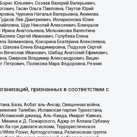
Борис Юльевич, Созаев Валерий Валерьевич,
тович, Гасан Ольга Павловна, Паутов Юрий
ровна, Чуркина Наталья Валерьевна, Акимова
 Гудков Лев Дмитриевич, Илларионова Юлия
ихайловна, Щур Николай Алексеевич, Блинушов
е Ирина Анатольевна, Мельникова Валентина
Беляев Сергей Иванович, Голубева Елена
ила Залмановна, Кокорина Екатерина Алексеевна,
, Шахова Елена Владимировна, Подузов Сергей
ин Вячеслав Иванович, Шабад Анатолий Ефимович,
вна, Смирнов Владимир Александрович, Вицин
ег Петрович, Полякова Мара Федоровна, Резник
ганизаций, признанных в соответствии с
на, База, Асбат аль-Ансар, Священная война,
ижение Талибан, Исламская партия Туркестана,
Исламский джихад, Аль-Каида, Имарат Кавказ,
 Минина и Д. Пожарского, Аджр от Аллаха Субхану
о ба суи давлати исломи, Террористическое
/White Power, Артподготовка, Религиозная группа