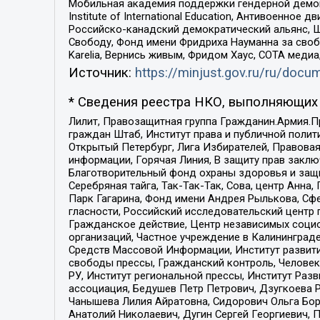
Мобильная академия поддержки гендерной демократи
Institute of International Education, Антивоенн
Российско-канадский демократический альянс, 
Свободу, Фонд имени Фридриха Науманна за свобо
Karelia, Вернись живым, Фридом Хаус, СОТА меди
Источник:
https://minjust.gov.ru/ru/doc
* Сведения реестра НКО, выполняющих 
Лилит, Правозащитная группа Гражданин.Армия.П
граждан Штаб, Институт права и публичной поли
Открытый Петербург, Лига Избирателей, Правова
информации, Горячая Линия, В защиту прав закл
Благотворительный фонд охраны здоровья и защи
Серебряная тайга, Так-Так-Так, Сова, центр Анн
Парк Гагарина, Фонд имени Андрея Рылькова, Сф
гласности, Российский исследовательский центр 
Гражданское действие, Центр независимых соци
организаций, Частное учреждение в Калининград
Средств Массовой Информации, Институт развити
свободы прессы, Гражданский контроль, Человек
РУ, Институт региональной прессы, Институт Ра
ассоциация, Бедушев Петр Петрович, Дзугкоева 
Чанышева Лилия Айратовна, Сидорович Ольга Бори
Анатолий Николаевич, Дугин Сергей Георгиевич, 