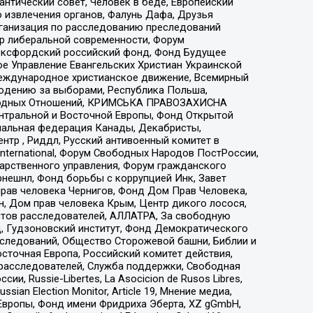
нтический совет, Человек в беде, Европейский
 извлечения органов, Фалунь Дафа, Друзья
рганизация по расследованию преследований
тр либеральной современности, Форум
 Оксфордский российский фонд, Фонд Будущее
е Управление Евангельских Христиан Украинской
еждународное христианское движение, Всемирный
людению за выборами, Республика Польша,
народных Отношений, КРИМСЬКА ПРАВОЗАХИСНА
ы Центральной и Восточной Европы, Фонд Открытой
иональная федерация Канады, Декабристы,
тр , Риддл, Русский антивоенный комитет в
nternational, Форум Свободных Народов ПостРоссии,
дарственного управления, Форум гражданского
рнешнл, Фонд борьбы с коррупцией Инк, Завет
прав человека Чернигов, Фонд Дом Прав Человека,
н, Дом прав человека Крым, Центр дикого лосося,
стов расследователей, АЛЛАТРА, За свободную
д, Гудзоновский институт, Фонд Демократического
сследований, Общество Сторожевой башни, Библии и
сточная Европа, Российский комитет действия,
-расследователей, Служба поддержки, Свободная
 Russie-Libertes, La Asocicion de Rusos Libres,
an Election Monitor, Article 19, Мнение медиа,
Европы, Фонд имени Фридриха Эберта, XZ gGmbH,