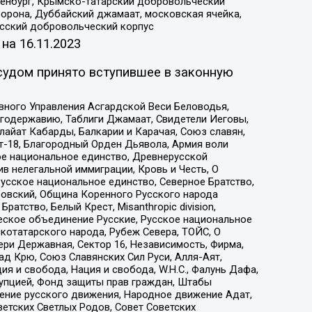
Оренбург, Крымско-татарский добровольческий
орона, Дуббайский джамаат, московская ячейка,
усский добровольческий корпус
 на
16.11.2023
судом принято вступившее в законную
вного Управления Асгардской Веси Беловодья,
годержавию, Таблиги Джамаат, Свидетели Иеговы,
айат Кабарды, Балкарии и Карачая, Союз славян,
т-18, Благородный Орден Дьявола, Армия воли
ое национальное единство, Древнерусской
 нелегальной иммиграции, Кровь и Честь, О
усское национальное единство, Северное Братство,
ровский, Община Коренного Русского народа
атство, Белый Крест, Misanthropic division,
еское объединение Русские, Русское национальное
котатарского народа, Рубеж Севера, ТОЙС, О
ри Державная, Сектор 16, Независимость, Фирма,
д Крю, Союз Славянских Сил Руси, Алля-Аят,
я и свобода, Нация и свобода, W.H.С., Фалунь Дафа,
рупцией, Фонд защиты прав граждан, Штабы
ение русского движения, Народное движение Адат,
етских Светлых Родов, Совет Советских