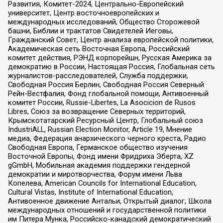
Развития, Комитет-2024, Центрально-Европейский
университет, Центр восточноевропейских и
международных исследований, Общество Сторожевой
башни, Библии и трактатов Свидетелей Иеговы,
Гражданский Совет, Центр анализа европейской политики,
Академическая сеть Восточная Европа, Российский
комитет действия, РЭНД корпорейшн, Русская Америка за
демократию в России, Настоящая Россия, Глобальная сеть
журналистов-расследователей, Служба поддержки,
Свободная Россия Берлин, Свободная Россия Северный
Рейн-Вестфалия, Фонд глобальной помощи, Антивоенный
комитет России, Russie-Libertes, La Asocicion de Rusos
Libres, Союз за возвращение Северных территорий,
Крымскотатарский Ресурсный Центр, Глобальный союз
IndustriALL, Russian Election Monitor, Article 19, Мнение
медиа, Федерация анархического черного креста, Радио
Свободная Европа, Германское общество изучения
Восточной Европы, Фонд имени Фридриха Эберта, XZ
gGmbH, Мобильная академия поддержки гендерной
демократии и миротворчества, Форум имени Льва
Копелева, American Councils for International Education,
Cultural Vistas, Institute of International Education,
Антивоенное движение Антальи, Открытый диалог, Школа
международных отношений и государственной политики
им Питера Мунка, Российско-канадский демократический