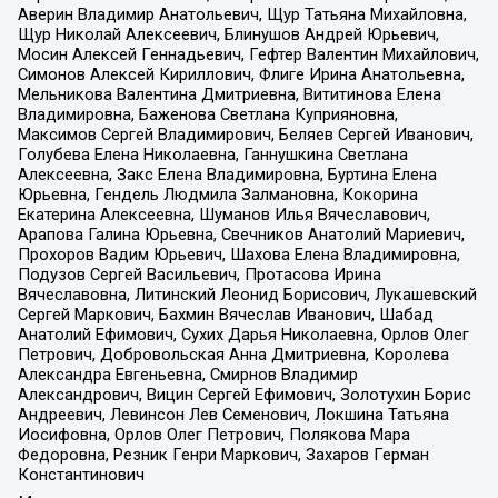
Аверин Владимир Анатольевич, Щур Татьяна Михайловна,
Щур Николай Алексеевич, Блинушов Андрей Юрьевич,
Мосин Алексей Геннадьевич, Гефтер Валентин Михайлович,
Симонов Алексей Кириллович, Флиге Ирина Анатольевна,
Мельникова Валентина Дмитриевна, Вититинова Елена
Владимировна, Баженова Светлана Куприяновна,
Максимов Сергей Владимирович, Беляев Сергей Иванович,
Голубева Елена Николаевна, Ганнушкина Светлана
Алексеевна, Закс Елена Владимировна, Буртина Елена
Юрьевна, Гендель Людмила Залмановна, Кокорина
Екатерина Алексеевна, Шуманов Илья Вячеславович,
Арапова Галина Юрьевна, Свечников Анатолий Мариевич,
Прохоров Вадим Юрьевич, Шахова Елена Владимировна,
Подузов Сергей Васильевич, Протасова Ирина
Вячеславовна, Литинский Леонид Борисович, Лукашевский
Сергей Маркович, Бахмин Вячеслав Иванович, Шабад
Анатолий Ефимович, Сухих Дарья Николаевна, Орлов Олег
Петрович, Добровольская Анна Дмитриевна, Королева
Александра Евгеньевна, Смирнов Владимир
Александрович, Вицин Сергей Ефимович, Золотухин Борис
Андреевич, Левинсон Лев Семенович, Локшина Татьяна
Иосифовна, Орлов Олег Петрович, Полякова Мара
Федоровна, Резник Генри Маркович, Захаров Герман
Константинович