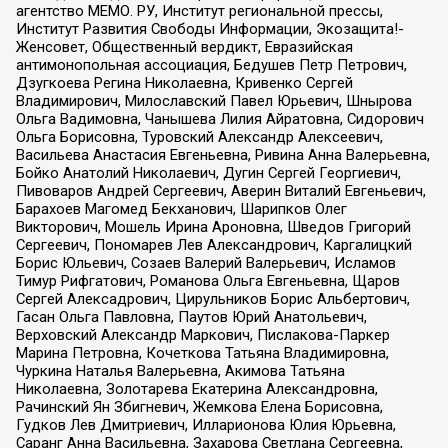
агентство МЕМО. РУ, Институт региональной прессы,
Институт Развития Свободы Информации, Экозащита!-
Женсовет, Общественный вердикт, Евразийская
антимонопольная ассоциация, Бедушев Петр Петрович,
Дзугкоева Регина Николаевна, Кривенко Сергей
Владимирович, Милославский Павел Юрьевич, Шнырова
Ольга Вадимовна, Чанышева Лилия Айратовна, Сидорович
Ольга Борисовна, Туровский Александр Алексеевич,
Васильева Анастасия Евгеньевна, Ривина Анна Валерьевна,
Бойко Анатолий Николаевич, Дугин Сергей Георгиевич,
Пивоваров Андрей Сергеевич, Аверин Виталий Евгеньевич,
Барахоев Магомед Бекханович, Шарипков Олег
Викторович, Мошель Ирина Ароновна, Шведов Григорий
Сергеевич, Пономарев Лев Александрович, Каргалицкий
Борис Юльевич, Созаев Валерий Валерьевич, Исламов
Тимур Рифгатович, Романова Ольга Евгеньевна, Щаров
Сергей Алексадрович, Цирульников Борис Альбертович,
Гасан Ольга Павловна, Паутов Юрий Анатольевич,
Верховский Александр Маркович, Пислакова-Паркер
Марина Петровна, Кочеткова Татьяна Владимировна,
Чуркина Наталья Валерьевна, Акимова Татьяна
Николаевна, Золотарева Екатерина Александровна,
Рачинский Ян Збигневич, Жемкова Елена Борисовна,
Гудков Лев Дмитриевич, Илларионова Юлия Юрьевна,
Саранг Анна Васильевна, Захарова Светлана Сергеевна,