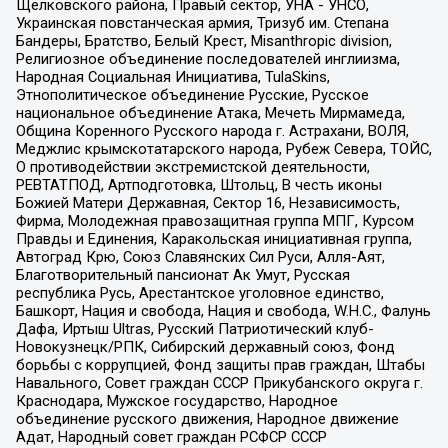
Щелковского района, Правый сектор, УНА - УНСО,
Украинская повстанческая армия, Тризуб им. Степана
Бандеры, Братство, Белый Крест, Misanthropic division,
Религиозное объединение последователей инглиизма,
Народная Социальная Инициатива, TulaSkins,
Этнополитическое объединение Русские, Русское
национальное объединение Атака, Мечеть Мирмамеда,
Община Коренного Русского народа г. Астрахани, ВОЛЯ,
Меджлис крымскотатарского народа, Рубеж Севера, ТОЙС,
О противодействии экстремистской деятельности,
РЕВТАТПОД, Артподготовка, Штольц, В честь иконы
Божией Матери Державная, Сектор 16, Независимость,
Фирма, Молодежная правозащитная группа МПГ, Курсом
Правды и Единения, Каракольская инициативная группа,
Автоград Крю, Союз Славянских Сил Руси, Алля-Аят,
Благотворительный пансионат Ак Умут, Русская
республика Русь, Арестантское уголовное единство,
Башкорт, Нация и свобода, Нация и свобода, W.H.С., Фалунь
Дафа, Иртыш Ultras, Русский Патриотический клуб-
Новокузнецк/РПК, Сибирский державный союз, Фонд
борьбы с коррупцией, Фонд защиты прав граждан, Штабы
Навального, Совет граждан СССР Прикубанского округа г.
Краснодара, Мужское государство, Народное
объединение русского движения, Народное движение
Адат, Народный совет граждан РСФСР СССР