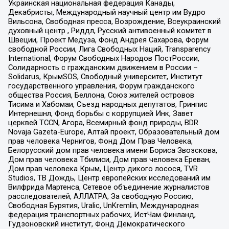
Украинская национальная федерация Канады,
Декабристы, Международный научный центр им Вудро
Вильсона, Свободная пресса, Возрождение, Всеукраинский
духовный центр , Риддл, Русский антивоенный комитет в
Швеции, Проект Медуза, Фонд Андрея Сахарова, Форум
свободной России, Лига Свободных Наций, Transparеncy
International, Форум Свободных Народов ПостРоссии,
Солидарность с гражданским движением в России –
Solidarus, КрымSOS, Свободный университет, Институт
государственного управления, Форум гражданского
общества Россия, Беллона, Союз жителей островов
Тисима и Хабомаи, Съезд народных депутатов, Гринпис
Интернешнл, Фонд борьбы с коррупцией Инк, Завет
церквей TCCN, Агора, Всемирный фонд природы, BDR
Novaja Gazeta-Europe, Алтай проект, Образовательный дом
прав человека Чернигов, Фонд Дом Прав Человека,
Белорусский дом прав человека имени Бориса Звозскова,
Дом прав человека Тбилиси, Дом прав человека Ереван,
Дом прав человека Крым, Центр дикого лосося, TVR
Studios, ТВ Дождь, Центр европейских исследований им
Вилфрида Мартенса, Сетевое объединение журналистов
расследователей, АЛЛАТРА, За свободную Россию,
Свободная Бурятия, Uralic, UnKremlin, Международная
федерация транспортных рабочих, ИстЧам Финланд,
Гудзоновский институт, Фонд Демократического