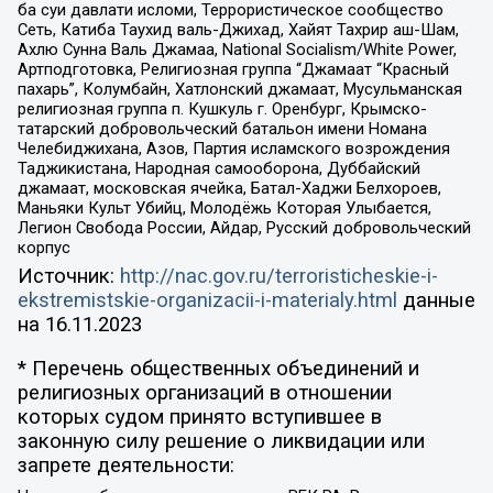
ба суи давлати исломи, Террористическое сообщество
Сеть, Катиба Таухид валь-Джихад, Хайят Тахрир аш-Шам,
Ахлю Сунна Валь Джамаа, National Socialism/White Power,
Артподготовка, Религиозная группа “Джамаат “Красный
пахарь”, Колумбайн, Хатлонский джамаат, Мусульманская
религиозная группа п. Кушкуль г. Оренбург, Крымско-
татарский добровольческий батальон имени Номана
Челебиджихана, Азов, Партия исламского возрождения
Таджикистана, Народная самооборона, Дуббайский
джамаат, московская ячейка, Батал-Хаджи Белхороев,
Маньяки Культ Убийц, Молодёжь Которая Улыбается,
Легион Свобода России, Айдар, Русский добровольческий
корпус
Источник:
http://nac.gov.ru/terroristicheskie-i-
ekstremistskie-organizacii-i-materialy.html
данные
на
16.11.2023
* Перечень общественных объединений и
религиозных организаций в отношении
которых судом принято вступившее в
законную силу решение о ликвидации или
запрете деятельности: