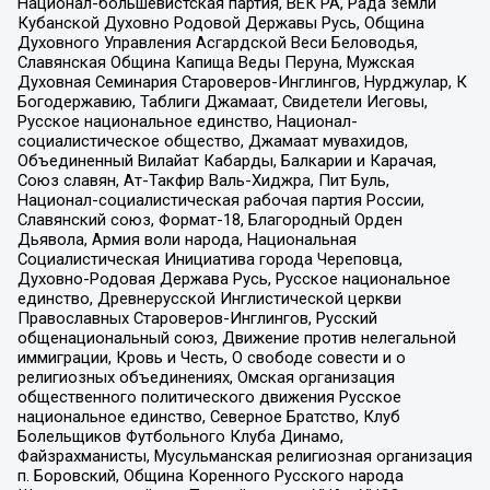
Национал-большевистская партия, ВЕК РА, Рада земли
Кубанской Духовно Родовой Державы Русь, Община
Духовного Управления Асгардской Веси Беловодья,
Славянская Община Капища Веды Перуна, Мужская
Духовная Семинария Староверов-Инглингов, Нурджулар, К
Богодержавию, Таблиги Джамаат, Свидетели Иеговы,
Русское национальное единство, Национал-
социалистическое общество, Джамаат мувахидов,
Объединенный Вилайат Кабарды, Балкарии и Карачая,
Союз славян, Ат-Такфир Валь-Хиджра, Пит Буль,
Национал-социалистическая рабочая партия России,
Славянский союз, Формат-18, Благородный Орден
Дьявола, Армия воли народа, Национальная
Социалистическая Инициатива города Череповца,
Духовно-Родовая Держава Русь, Русское национальное
единство, Древнерусской Инглистической церкви
Православных Староверов-Инглингов, Русский
общенациональный союз, Движение против нелегальной
иммиграции, Кровь и Честь, О свободе совести и о
религиозных объединениях, Омская организация
общественного политического движения Русское
национальное единство, Северное Братство, Клуб
Болельщиков Футбольного Клуба Динамо,
Файзрахманисты, Мусульманская религиозная организация
п. Боровский, Община Коренного Русского народа