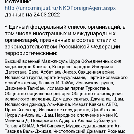
Источник:
http://unro.minjust.ru/NKOForeignAgent.aspx
данные на
24.03.2022
* Единый федеральный список организаций, в
том числе иностранных и международных
организаций, признанных в соответствии с
законодательством Российской Федерации
террористическими:
Высший военный Маджлисуль Шура Объединенных сил
моджахедов Кавказа, Конгресс народов Ичкерии и
Дагестана, База, Асбат аль-Ансар, Священная война,
Исламская группа, Братья-мусульмане, Партия исламского
освобождения, Лашкар-И-Тайба, Исламская группа,
Движение Талибан, Исламская партия Туркестана,
Общество социальных реформ, Общество возрождения
исламского наследия, Дом двух святых, Джунд аш-Шам,
Исламский джихад, Аль-Каида, Имарат Кавказ, АБТО,
Правый сектор, Исламское государство, Джабха аль-
Нусра ли-Ахль аш-Шам, Народное ополчение имени К.
Минина и Д. Пожарского, Аджр от Аллаха Субхану уа
Тагьаля SHAM, АУМ Синрике, Муджахеды джамаата Ат-
Тавхида Валь-Джихад, Чистопольский Джамаат, Рохнамо