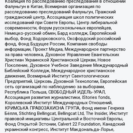
Коалиция по расследованию преследования в отношении
Фалуньгун в Китае, Всемирная организация по
расследованию преследований Фалуньгун, Пражский
гражданский центр, Ассоциация школ политических
исследований при Совете Европы, Центр либеральной
современности, Форум русскоязычных европейцев,
Немецко-русский обмен, Бард колледж, Европейский
выбор, Фонд Ходорковского, Оксфордский российский
фонд, Фонд Будущее России, Компания свободы
информации, Проект Медиа, Международное партнерство
за права человека, Духовное Управление Евангельских
Христиан Украинской Христианской Церкви, Новое
Поколение, Духовное Учебное Заведение Международный
Библейский Колледж, Международное христианское
движение, Всемирный Институт Саентологических
Предприятий, Церковь Духовной Технологии, Европейская
сеть организаций по наблюдению за выборами,
Республика Польша, СВОБОДНЫЙ ИДЕЛЬ-УРАЛ,
Ассоциация развития журналистики, IStories fonds,
Королевский Институт Международных Отношений,
КРИМСЬКА ПРАВОЗАХИСНА ГРУПА, Фонд имени Генриха
Бёлля, Stichting Bellingcat, Bellingcat Ltd, The Insider, Институт
правовой инициативы Центральной и Восточной Европы,
Фонд Открытой Эстонии, Calvert 22 Foundation, Канадский
украинский конгресс, Институт Макдональда-Лорье,