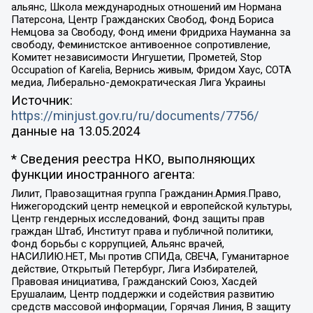
альянс, Школа международных отношений им Нормана
Патерсона, Центр Гражданских Свобод, Фонд Бориса
Немцова за Свободу, Фонд имени Фридриха Науманна за
свободу, Феминистское антивоенное сопротивление,
Комитет независимости Ингушетии, Прометей, Stop
Occupation of Karelia, Вернись живым, Фридом Хаус, СОТА
медиа, Либерально-демократическая Лига Украины
Источник:
https://minjust.gov.ru/ru/documents/7756/
данные на
13.05.2024
* Сведения реестра НКО, выполняющих
функции иностранного агента:
Лилит, Правозащитная группа Гражданин.Армия.Право,
Нижегородский центр немецкой и европейской культуры,
Центр гендерных исследований, Фонд защиты прав
граждан Штаб, Институт права и публичной политики,
Фонд борьбы с коррупцией, Альянс врачей,
НАСИЛИЮ.НЕТ, Мы против СПИДа, СВЕЧА, Гуманитарное
действие, Открытый Петербург, Лига Избирателей,
Правовая инициатива, Гражданский Союз, Хасдей
Ерушалаим, Центр поддержки и содействия развитию
средств массовой информации, Горячая Линия, В защиту