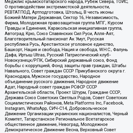
Меджлис крымскотатарского народа, Рубеж Севера, ТОЙС,
О противодействии экстремистской деятельности,
РЕВТАТПОД, Артподготовка, Штольц, В честь иконы
Божией Матери Державная, Сектор 16, Независимость,
Фирма, Молодежная правозащитная группа МПГ, Курсом
Правды и Единения, Каракольская инициативная группа,
Автоград Крю, Союз Славянских Сил Руси, Алля-Аят,
Благотворительный пансионат Ак Умут, Русская
республика Русь, Арестантское уголовное единство,
Башкорт, Нация и свобода, Нация и свобода, W.H.С., Фалунь
Дафа, Иртыш Ultras, Русский Патриотический клуб-
Новокузнецк/РПК, Сибирский державный союз, Фонд
борьбы с коррупцией, Фонд защиты прав граждан, Штабы
Навального, Совет граждан СССР Прикубанского округа г.
Краснодара, Мужское государство, Народное
объединение русского движения, Народное движение
Адат, Народный совет граждан РСФСР СССР
Архангельской области, Проект Штурм, Граждане СССР,
Держава Союз Советских Светлых Родов, Совет Советских
Социалистических Районов, Meta Platforms Inc, Facebook,
Instagram, WhatsApp, СИЧ-С14, Добровольческое
Движение Организации украинских националистов, Черный
Комитет, Татарстанское Региональное Всетатарское
общественное движение, Невоград, Молодежное
Демократическое Движение Весна, Верховный Совет