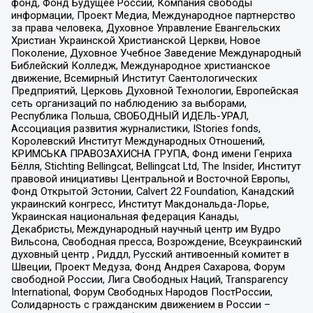
фонд, Фонд Будущее России, Компания свободы
информации, Проект Медиа, Международное партнерство
за права человека, Духовное Управление Евангельских
Христиан Украинской Христианской Церкви, Новое
Поколение, Духовное Учебное Заведение Международный
Библейский Колледж, Международное христианское
движение, Всемирный Институт Саентологических
Предприятий, Церковь Духовной Технологии, Европейская
сеть организаций по наблюдению за выборами,
Республика Польша, СВОБОДНЫЙ ИДЕЛЬ-УРАЛ,
Ассоциация развития журналистики, IStories fonds,
Королевский Институт Международных Отношений,
КРИМСЬКА ПРАВОЗАХИСНА ГРУПА, Фонд имени Генриха
Бёлля, Stichting Bellingcat, Bellingcat Ltd, The Insider, Институт
правовой инициативы Центральной и Восточной Европы,
Фонд Открытой Эстонии, Calvert 22 Foundation, Канадский
украинский конгресс, Институт Макдональда-Лорье,
Украинская национальная федерация Канады,
Декабристы, Международный научный центр им Вудро
Вильсона, Свободная пресса, Возрождение, Всеукраинский
духовный центр , Риддл, Русский антивоенный комитет в
Швеции, Проект Медуза, Фонд Андрея Сахарова, Форум
свободной России, Лига Свободных Наций, Transparеncy
International, Форум Свободных Народов ПостРоссии,
Солидарность с гражданским движением в России –