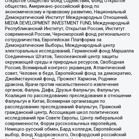
Открытое Общество Фонд Содействия, Фонд Открытое
общество, Американо-российский фонд по
экономическому и правовому развитию, Национальный
Демократический Институт Международных Отношений,
MEDIA DEVELOPMENT INVESTMENT FUND, Международный
Республиканский Институт, Открытая Россия, Институт
современной России, Черноморский фонд регионального
сотрудничества, Европейская Платформа за
Демократические Выборы, Международный центр
электоральных исследований, Германский фонд Маршалла
Соединенных Штатов, Тихоокеанский центр защиты
окружающей среды и природных ресурсов, Свободная
Россия, Всемирный конгресс украинцев, Атлантический
совет, Человек в беде, Европейский фонд за демократию,
Джеймстаунский фонд, Прожект Хармони, Родники
дракона, Врачи против насильственного извлечения
органов, Фалунь Дафа, Друзья Фалуньгун, Фалуньгун,
Коалиция по расследованию преследования в отношении
Фалуньгун в Китае, Всемирная организация по
расследованию преследований Фалуньгун, Пражский
гражданский центр, Ассоциация школ политических
исследований при Совете Европы, Центр либеральной
современности, Форум русскоязычных европейцев,
Немецко-русский обмен, Бард колледж, Европейский
выбор, Фонд Ходорковского, Оксфордский российский