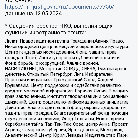
https://minjust.gov.ru/ru/documents/7756/
данные на
13.05.2024
* Сведения реестра НКО, выполняющих
функции иностранного агента:
Лилит, Правозащитная группа Гражданин.Армия.Право,
Нижегородский центр немецкой и европейской культуры,
Центр гендерных исследований, Фонд защиты прав
граждан Штаб, Институт права и публичной политики,
Фонд борьбы с коррупцией, Альянс врачей,
НАСИЛИЮ.НЕТ, Мы против СПИДа, СВЕЧА, Гуманитарное
действие, Открытый Петербург, Лига Избирателей,
Правовая инициатива, Гражданский Союз, Хасдей
Ерушалаим, Центр поддержки и содействия развитию
средств массовой информации, Горячая Линия, В защиту
прав заключенных, Институт глобализации и социальных
движений, Центр социально-информационных инициатив
Действие, Благотворительный фонд охраны здоровья и
защиты прав граждан, Благотворительный фонд помощи
осужденным и их семьям, Фонд Тольятти, Новое время,
Серебряная тайга, Так-Так-Так, Сова, центр Анна, Проект
Апрель, Самарская губерния, Эра здоровья, Мемориал,
Аналитический Центр Юрия Левады, Издательство Парк