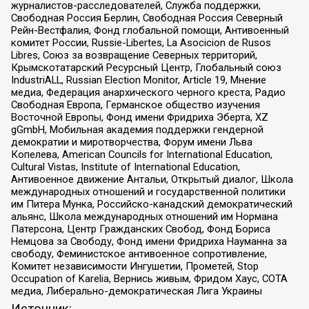
журналистов-расследователей, Служба поддержки,
Свободная Россия Берлин, Свободная Россия Северный
Рейн-Вестфалия, Фонд глобальной помощи, Антивоенный
комитет России, Russie-Libertes, La Asocicion de Rusos
Libres, Союз за возвращение Северных территорий,
Крымскотатарский Ресурсный Центр, Глобальный союз
IndustriALL, Russian Election Monitor, Article 19, Мнение
медиа, Федерация анархического черного креста, Радио
Свободная Европа, Германское общество изучения
Восточной Европы, Фонд имени Фридриха Эберта, XZ
gGmbH, Мобильная академия поддержки гендерной
демократии и миротворчества, Форум имени Льва
Копелева, American Councils for International Education,
Cultural Vistas, Institute of International Education,
Антивоенное движение Антальи, Открытый диалог, Школа
международных отношений и государственной политики
им Питера Мунка, Российско-канадский демократический
альянс, Школа международных отношений им Нормана
Патерсона, Центр Гражданских Свобод, Фонд Бориса
Немцова за Свободу, Фонд имени Фридриха Науманна за
свободу, Феминистское антивоенное сопротивление,
Комитет независимости Ингушетии, Прометей, Stop
Occupation of Karelia, Вернись живым, Фридом Хаус, СОТА
медиа, Либерально-демократическая Лига Украины
Источник: