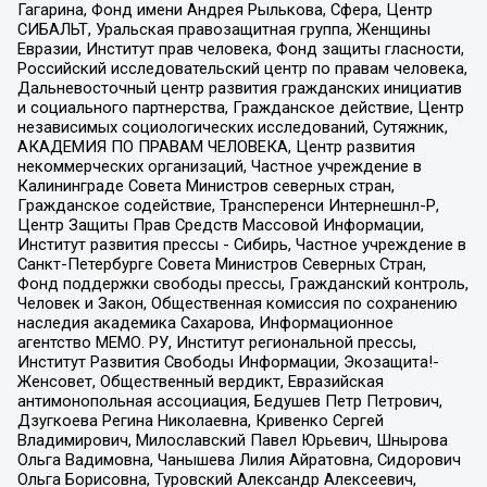
Гагарина, Фонд имени Андрея Рылькова, Сфера, Центр
СИБАЛЬТ, Уральская правозащитная группа, Женщины
Евразии, Институт прав человека, Фонд защиты гласности,
Российский исследовательский центр по правам человека,
Дальневосточный центр развития гражданских инициатив
и социального партнерства, Гражданское действие, Центр
независимых социологических исследований, Сутяжник,
АКАДЕМИЯ ПО ПРАВАМ ЧЕЛОВЕКА, Центр развития
некоммерческих организаций, Частное учреждение в
Калининграде Совета Министров северных стран,
Гражданское содействие, Трансперенси Интернешнл-Р,
Центр Защиты Прав Средств Массовой Информации,
Институт развития прессы - Сибирь, Частное учреждение в
Санкт-Петербурге Совета Министров Северных Стран,
Фонд поддержки свободы прессы, Гражданский контроль,
Человек и Закон, Общественная комиссия по сохранению
наследия академика Сахарова, Информационное
агентство МЕМО. РУ, Институт региональной прессы,
Институт Развития Свободы Информации, Экозащита!-
Женсовет, Общественный вердикт, Евразийская
антимонопольная ассоциация, Бедушев Петр Петрович,
Дзугкоева Регина Николаевна, Кривенко Сергей
Владимирович, Милославский Павел Юрьевич, Шнырова
Ольга Вадимовна, Чанышева Лилия Айратовна, Сидорович
Ольга Борисовна, Туровский Александр Алексеевич,