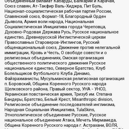
Объединенный Вилайат Кабарды, Балкарии и Карачая,
Союз славян, Ат-Такфир Валь-Хиджра, Пит Буль,
Национал-социалистическая рабочая партия России,
Славянский союз, Формат-18, Благородный Орден
Дьявола, Армия воли народа, Национальная
Социалистическая Инициатива города Череповца,
Духовно-Родовая Держава Русь, Русское национальное
единство, Древнерусской Инглистической церкви
Православных Староверов-Инглингов, Русский
общенациональный союз, Движение против нелегальной
иммиграции, Кровь и Честь, О свободе совести и о
религиозных объединениях, Омская организация
общественного политического движения Русское
национальное единство, Северное Братство, Клуб
Болельщиков Футбольного Клуба Динамо,
Файзрахманисты, Мусульманская религиозная организация
п. Боровский, Община Коренного Русского народа
Щелковского района, Правый сектор, УНА - УНСО,
Украинская повстанческая армия, Тризуб им. Степана
Бандеры, Братство, Белый Крест, Misanthropic division,
Религиозное объединение последователей инглиизма,
Народная Социальная Инициатива, TulaSkins,
Этнополитическое объединение Русские, Русское
национальное объединение Атака, Мечеть Мирмамеда,
Община Коренного Русского народа г. Астрахани, ВОЛЯ,