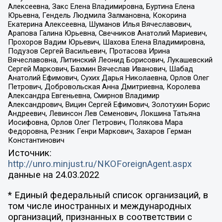
Алексеевна, Закс Елена Владимировна, Буртина Елена
Юрьевна, Гендель Людмила Залмановна, Кокорина
Екатерина Алексеевна, Шуманов Илья Вячеславович,
Арапова Галина Юрьевна, Свечников Анатолий Мариевич,
Прохоров Вадим Юрьевич, Шахова Елена Владимировна,
Подузов Сергей Васильевич, Протасова Ирина
Вячеславовна, Литинский Леонид Борисович, Лукашевский
Сергей Маркович, Бахмин Вячеслав Иванович, Шабад
Анатолий Ефимович, Сухих Дарья Николаевна, Орлов Олег
Петрович, Добровольская Анна Дмитриевна, Королева
Александра Евгеньевна, Смирнов Владимир
Александрович, Вицин Сергей Ефимович, Золотухин Борис
Андреевич, Левинсон Лев Семенович, Локшина Татьяна
Иосифовна, Орлов Олег Петрович, Полякова Мара
Федоровна, Резник Генри Маркович, Захаров Герман
Константинович
Источник:
http://unro.minjust.ru/NKOForeignAgent.aspx
данные на
24.03.2022
* Единый федеральный список организаций, в
том числе иностранных и международных
организаций, признанных в соответствии с