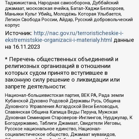
Таджикистана, Народная самооборона, Дуббайский
джамаат, московская ячейка, Батал-Хаджи Белхороев,
Маньяки Культ Убийц, Молодёжь Которая Улыбается,
Легион Свобода России, Айдар, Русский добровольческий
корпус
Источник:
http://nac.gov.ru/terroristicheskie-i-
ekstremistskie-organizacii-i-materialy.html
данные
на
16.11.2023
* Перечень общественных объединений и
религиозных организаций в отношении
которых судом принято вступившее в
законную силу решение о ликвидации или
запрете деятельности:
Национал-большевистская партия, ВЕК РА, Рада земли
Кубанской Духовно Родовой Державы Русь, Община
Духовного Управления Асгардской Веси Беловодья,
Славянская Община Капища Веды Перуна, Мужская
Духовная Семинария Староверов-Инглингов, Нурджулар, К
Богодержавию, Таблиги Джамаат, Свидетели Иеговы,
Русское национальное единство, Национал-
социалистическое общество, Джамаат мувахидов,