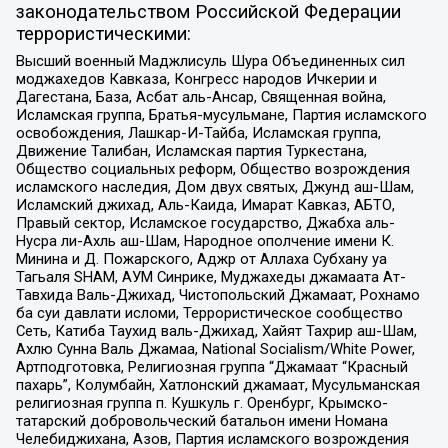
законодательством Российской Федерации
террористическими:
Высший военный Маджлисуль Шура Объединенных сил
моджахедов Кавказа, Конгресс народов Ичкерии и
Дагестана, База, Асбат аль-Ансар, Священная война,
Исламская группа, Братья-мусульмане, Партия исламского
освобождения, Лашкар-И-Тайба, Исламская группа,
Движение Талибан, Исламская партия Туркестана,
Общество социальных реформ, Общество возрождения
исламского наследия, Дом двух святых, Джунд аш-Шам,
Исламский джихад, Аль-Каида, Имарат Кавказ, АБТО,
Правый сектор, Исламское государство, Джабха аль-
Нусра ли-Ахль аш-Шам, Народное ополчение имени К.
Минина и Д. Пожарского, Аджр от Аллаха Субхану уа
Тагьаля SHAM, АУМ Синрике, Муджахеды джамаата Ат-
Тавхида Валь-Джихад, Чистопольский Джамаат, Рохнамо
ба суи давлати исломи, Террористическое сообщество
Сеть, Катиба Таухид валь-Джихад, Хайят Тахрир аш-Шам,
Ахлю Сунна Валь Джамаа, National Socialism/White Power,
Артподготовка, Религиозная группа “Джамаат “Красный
пахарь”, Колумбайн, Хатлонский джамаат, Мусульманская
религиозная группа п. Кушкуль г. Оренбург, Крымско-
татарский добровольческий батальон имени Номана
Челебиджихана, Азов, Партия исламского возрождения