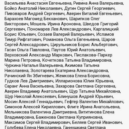
Васильева Анастасия Евгеньевна, Ривина Анна Валерьевна,
Бойко Анатолий Николаевич, Дугин Сергей Георгиевич,
Пивоваров Андрей Сергеевич, Аверин Виталий Евгеньевич,
Барахоев Магомед Бекханович, Шарипков Олег
Викторович, Мошель Ирина Ароновна, Шведов Григорий
Сергеевич, Пономарев Лев Александрович, Каргалицкий
Борис Юльевич, Созаев Валерий Валерьевич, Исламов
Тимур Рифгатович, Романова Ольга Евгеньевна, Щаров
Сергей Алексадрович, Цирульников Борис Альбертович,
Гасан Ольга Павловна, Паутов Юрий Анатольевич,
Верховский Александр Маркович, Пислакова-Паркер
Марина Петровна, Кочеткова Татьяна Владимировна,
Чуркина Наталья Валерьевна, Акимова Татьяна
Николаевна, Золотарева Екатерина Александровна,
Рачинский Ян Збигневич, Жемкова Елена Борисовна,
Гудков Лев Дмитриевич, Илларионова Юлия Юрьевна,
Саранг Анна Васильевна, Захарова Светлана Сергеевна,
Аверин Владимир Анатольевич, Щур Татьяна Михайловна,
Щур Николай Алексеевич, Блинушов Андрей Юрьевич,
Мосин Алексей Геннадьевич, Гефтер Валентин Михайлович,
Симонов Алексей Кириллович, Флиге Ирина Анатольевна,
Мельникова Валентина Дмитриевна, Вититинова Елена
Владимировна, Баженова Светлана Куприяновна,
Максимов Сергей Владимирович, Беляев Сергей Иванович,
Голубева Елена Николаевна, Ганнушкина Светлана