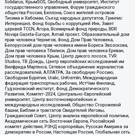
Solidarus, КрымSOS, Свободный университет, Институт
государственного управления, Форум гражданского
общества Россия, Беллона, Союз жителей островов
Тисима и Хабомаи, Съезд народных депутатов, Гринпис
Интернешнл, Фонд борьбы с коррупцией Инк, Завет
церквей TCCN, Агора, Всемирный фонд природы, BDR
Novaja Gazeta-Europe, Алтай проект, Образовательный дом
прав человека Чернигов, Фонд Дом Прав Человека,
Белорусский дом прав человека имени Бориса Звозскова,
Дом прав человека Тбилиси, Дом прав человека Ереван,
Дом прав человека Крым, Центр дикого лосося, TVR
Studios, ТВ Дождь, Центр европейских исследований им
Вилфрида Мартенса, Сетевое объединение журналистов
расследователей, АЛЛАТРА, За свободную Россию,
Свободная Бурятия, Uralic, UnKremlin, Международная
федерация транспортных рабочих, ИстЧам Финланд,
Гудзоновский институт, Фонд Демократического
Развития, Комитет-2024, Центрально-Европейский
университет, Центр восточноевропейских и
международных исследований, Общество Сторожевой
башни, Библии и трактатов Свидетелей Иеговы,
Гражданский Совет, Центр анализа европейской политики,
Академическая сеть Восточная Европа, Российский
комитет действия, РЭНД корпорейшн, Русская Америка за
демократию в России, Настоящая Россия, Глобальная сеть