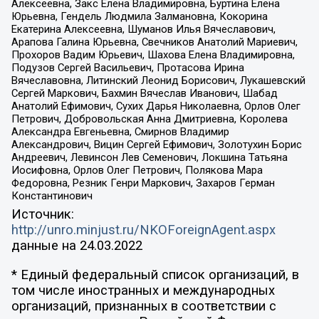
Алексеевна, Закс Елена Владимировна, Буртина Елена
Юрьевна, Гендель Людмила Залмановна, Кокорина
Екатерина Алексеевна, Шуманов Илья Вячеславович,
Арапова Галина Юрьевна, Свечников Анатолий Мариевич,
Прохоров Вадим Юрьевич, Шахова Елена Владимировна,
Подузов Сергей Васильевич, Протасова Ирина
Вячеславовна, Литинский Леонид Борисович, Лукашевский
Сергей Маркович, Бахмин Вячеслав Иванович, Шабад
Анатолий Ефимович, Сухих Дарья Николаевна, Орлов Олег
Петрович, Добровольская Анна Дмитриевна, Королева
Александра Евгеньевна, Смирнов Владимир
Александрович, Вицин Сергей Ефимович, Золотухин Борис
Андреевич, Левинсон Лев Семенович, Локшина Татьяна
Иосифовна, Орлов Олег Петрович, Полякова Мара
Федоровна, Резник Генри Маркович, Захаров Герман
Константинович
Источник:
http://unro.minjust.ru/NKOForeignAgent.aspx
данные на
24.03.2022
* Единый федеральный список организаций, в
том числе иностранных и международных
организаций, признанных в соответствии с