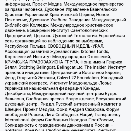
информации, Проект Медиа, Международное партнерство
за права человека, Духовное Управление Евангельских
Христиан Украинской Христианской Церкви, Новое
Поколение, Духовное Учебное Заведение Международный
Библейский Колледж, Международное христианское
движение, Всемирный Институт Саентологических
Предприятий, Церковь Духовной Технологии, Европейская
сеть организаций по наблюдению за выборами,
Республика Польша, СВОБОДНЫЙ ИДЕЛЬ-УРАЛ,
Ассоциация развития журналистики, IStories fonds,
Королевский Институт Международных Отношений,
КРИМСЬКА ПРАВОЗАХИСНА ГРУПА, Фонд имени Генриха
Бёлля, Stichting Bellingcat, Bellingcat Ltd, The Insider, Институт
правовой инициативы Центральной и Восточной Европы,
Фонд Открытой Эстонии, Calvert 22 Foundation, Канадский
украинский конгресс, Институт Макдональда-Лорье,
Украинская национальная федерация Канады,
Декабристы, Международный научный центр им Вудро
Вильсона, Свободная пресса, Возрождение, Всеукраинский
духовный центр , Риддл, Русский антивоенный комитет в
Швеции, Проект Медуза, Фонд Андрея Сахарова, Форум
свободной России, Лига Свободных Наций, Transparеncy
International, Форум Свободных Народов ПостРоссии,
Солидарность с гражданским движением в России –
Solidarus, КрымSOS, Свободный университет, Институт