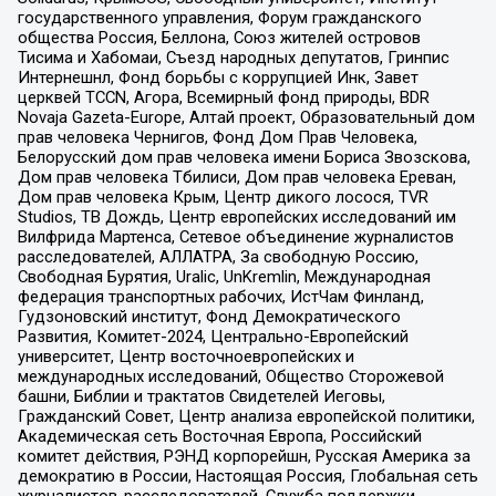
государственного управления, Форум гражданского
общества Россия, Беллона, Союз жителей островов
Тисима и Хабомаи, Съезд народных депутатов, Гринпис
Интернешнл, Фонд борьбы с коррупцией Инк, Завет
церквей TCCN, Агора, Всемирный фонд природы, BDR
Novaja Gazeta-Europe, Алтай проект, Образовательный дом
прав человека Чернигов, Фонд Дом Прав Человека,
Белорусский дом прав человека имени Бориса Звозскова,
Дом прав человека Тбилиси, Дом прав человека Ереван,
Дом прав человека Крым, Центр дикого лосося, TVR
Studios, ТВ Дождь, Центр европейских исследований им
Вилфрида Мартенса, Сетевое объединение журналистов
расследователей, АЛЛАТРА, За свободную Россию,
Свободная Бурятия, Uralic, UnKremlin, Международная
федерация транспортных рабочих, ИстЧам Финланд,
Гудзоновский институт, Фонд Демократического
Развития, Комитет-2024, Центрально-Европейский
университет, Центр восточноевропейских и
международных исследований, Общество Сторожевой
башни, Библии и трактатов Свидетелей Иеговы,
Гражданский Совет, Центр анализа европейской политики,
Академическая сеть Восточная Европа, Российский
комитет действия, РЭНД корпорейшн, Русская Америка за
демократию в России, Настоящая Россия, Глобальная сеть
журналистов-расследователей, Служба поддержки,