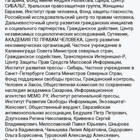
Гагарина, Фонд имени Андрея Рылькова, Сфера, Центр
СИБАЛЬТ, Уральская правозащитная группа, Женщины
Евразии, Институт прав человека, Фонд защиты гласности,
Российский исследовательский центр по правам человека,
Дальневосточный центр развития гражданских инициатив
и социального партнерства, Гражданское действие, Центр
независимых социологических исследований, Сутяжник,
АКАДЕМИЯ ПО ПРАВАМ ЧЕЛОВЕКА, Центр развития
некоммерческих организаций, Частное учреждение в
Калининграде Совета Министров северных стран,
Гражданское содействие, Трансперенси Интернешнл-Р,
Центр Защиты Прав Средств Массовой Информации,
Институт развития прессы - Сибирь, Частное учреждение в
Санкт-Петербурге Совета Министров Северных Стран,
Фонд поддержки свободы прессы, Гражданский контроль,
Человек и Закон, Общественная комиссия по сохранению
наследия академика Сахарова, Информационное
агентство МЕМО. РУ, Институт региональной прессы,
Институт Развития Свободы Информации, Экозащита!-
Женсовет, Общественный вердикт, Евразийская
антимонопольная ассоциация, Бедушев Петр Петрович,
Дзугкоева Регина Николаевна, Кривенко Сергей
Владимирович, Милославский Павел Юрьевич, Шнырова
Ольга Вадимовна, Чанышева Лилия Айратовна, Сидорович
Ольга Борисовна, Туровский Александр Алексеевич,