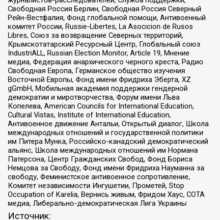
Свободная Россия Берлин, Свободная Россия Северный
Рейн-Вестфалия, Фонд глобальной помощи, Антивоенный
комитет России, Russie-Libertes, La Asocicion de Rusos
Libres, Союз за возвращение Северных территорий,
Крымскотатарский Ресурсный Центр, Глобальный союз
IndustriALL, Russian Election Monitor, Article 19, Мнение
медиа, Федерация анархического черного креста, Радио
Свободная Европа, Германское общество изучения
Восточной Европы, Фонд имени Фридриха Эберта, XZ
gGmbH, Мобильная академия поддержки гендерной
демократии и миротворчества, Форум имени Льва
Копелева, American Councils for International Education,
Cultural Vistas, Institute of International Education,
Антивоенное движение Антальи, Открытый диалог, Школа
международных отношений и государственной политики
им Питера Мунка, Российско-канадский демократический
альянс, Школа международных отношений им Нормана
Патерсона, Центр Гражданских Свобод, Фонд Бориса
Немцова за Свободу, Фонд имени Фридриха Науманна за
свободу, Феминистское антивоенное сопротивление,
Комитет независимости Ингушетии, Прометей, Stop
Occupation of Karelia, Вернись живым, Фридом Хаус, СОТА
медиа, Либерально-демократическая Лига Украины
Источник: