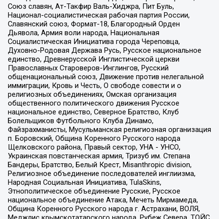
Союз славян, Ат-Такфир Валь-Хиджра, Пит Буль,
Национал-социалистическая рабочая партия России,
Славянский союз, Формат-18, Благородный Орден
Дьявола, Армия воли народа, Национальная
Социалистическая Инициатива города Череповца,
Духовно-Родовая Держава Русь, Русское национальное
единство, Древнерусской Инглистической церкви
Православных Староверов-Инглингов, Русский
общенациональный союз, Движение против нелегальной
иммиграции, Кровь и Честь, О свободе совести и о
религиозных объединениях, Омская организация
общественного политического движения Русское
национальное единство, Северное Братство, Клуб
Болельщиков Футбольного Клуба Динамо,
Файзрахманисты, Мусульманская религиозная организация
п. Боровский, Община Коренного Русского народа
Щелковского района, Правый сектор, УНА - УНСО,
Украинская повстанческая армия, Тризуб им. Степана
Бандеры, Братство, Белый Крест, Misanthropic division,
Религиозное объединение последователей инглиизма,
Народная Социальная Инициатива, TulaSkins,
Этнополитическое объединение Русские, Русское
национальное объединение Атака, Мечеть Мирмамеда,
Община Коренного Русского народа г. Астрахани, ВОЛЯ,
Меджлис крымскотатарского народа, Рубеж Севера, ТОЙС,