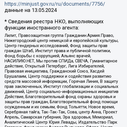
https://minjust.gov.ru/ru/documents/7756/
данные на
13.05.2024
* Сведения реестра НКО, выполняющих
функции иностранного агента:
Лилит, Правозащитная группа Гражданин.Армия.Право,
Нижегородский центр немецкой и европейской культуры,
Центр гендерных исследований, Фонд защиты прав
граждан Штаб, Институт права и публичной политики,
Фонд борьбы с коррупцией, Альянс врачей,
НАСИЛИЮ.НЕТ, Мы против СПИДа, СВЕЧА, Гуманитарное
действие, Открытый Петербург, Лига Избирателей,
Правовая инициатива, Гражданский Союз, Хасдей
Ерушалаим, Центр поддержки и содействия развитию
средств массовой информации, Горячая Линия, В защиту
прав заключенных, Институт глобализации и социальных
движений, Центр социально-информационных инициатив
Действие, Благотворительный фонд охраны здоровья и
защиты прав граждан, Благотворительный фонд помощи
осужденным и их семьям, Фонд Тольятти, Новое время,
Серебряная тайга, Так-Так-Так, Сова, центр Анна, Проект
Апрель, Самарская губерния, Эра здоровья, Мемориал,
Аналитический Центр Юрия Левады, Издательство Парк