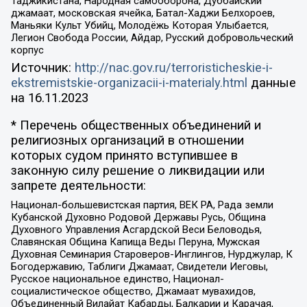
Таджикистана, Народная самооборона, Дуббайский
джамаат, московская ячейка, Батал-Хаджи Белхороев,
Маньяки Культ Убийц, Молодёжь Которая Улыбается,
Легион Свобода России, Айдар, Русский добровольческий
корпус
Источник:
http://nac.gov.ru/terroristicheskie-i-
ekstremistskie-organizacii-i-materialy.html
данные
на
16.11.2023
* Перечень общественных объединений и
религиозных организаций в отношении
которых судом принято вступившее в
законную силу решение о ликвидации или
запрете деятельности:
Национал-большевистская партия, ВЕК РА, Рада земли
Кубанской Духовно Родовой Державы Русь, Община
Духовного Управления Асгардской Веси Беловодья,
Славянская Община Капища Веды Перуна, Мужская
Духовная Семинария Староверов-Инглингов, Нурджулар, К
Богодержавию, Таблиги Джамаат, Свидетели Иеговы,
Русское национальное единство, Национал-
социалистическое общество, Джамаат мувахидов,
Объединенный Вилайат Кабарды, Балкарии и Карачая,