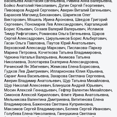
Васильева Анастасия Евгеньевна, Ривина Анна Валерьевна,
Бойко Анатолий Николаевич, Дугин Сергей Георгиевич,
Пивоваров Андрей Сергеевич, Аверин Виталий Евгеньевич,
Барахоев Магомед Бекханович, Шарипков Олег
Викторович, Мошель Ирина Ароновна, Шведов Григорий
Сергеевич, Пономарев Лев Александрович, Каргалицкий
Борис Юльевич, Созаев Валерий Валерьевич, Исламов
Тимур Рифгатович, Романова Ольга Евгеньевна, Щаров
Сергей Алексадрович, Цирульников Борис Альбертович,
Гасан Ольга Павловна, Паутов Юрий Анатольевич,
Верховский Александр Маркович, Пислакова-Паркер
Марина Петровна, Кочеткова Татьяна Владимировна,
Чуркина Наталья Валерьевна, Акимова Татьяна
Николаевна, Золотарева Екатерина Александровна,
Рачинский Ян Збигневич, Жемкова Елена Борисовна,
Гудков Лев Дмитриевич, Илларионова Юлия Юрьевна,
Саранг Анна Васильевна, Захарова Светлана Сергеевна,
Аверин Владимир Анатольевич, Щур Татьяна Михайловна,
Щур Николай Алексеевич, Блинушов Андрей Юрьевич,
Мосин Алексей Геннадьевич, Гефтер Валентин Михайлович,
Симонов Алексей Кириллович, Флиге Ирина Анатольевна,
Мельникова Валентина Дмитриевна, Вититинова Елена
Владимировна, Баженова Светлана Куприяновна,
Максимов Сергей Владимирович, Беляев Сергей Иванович,
Голубева Елена Николаевна, Ганнушкина Светлана