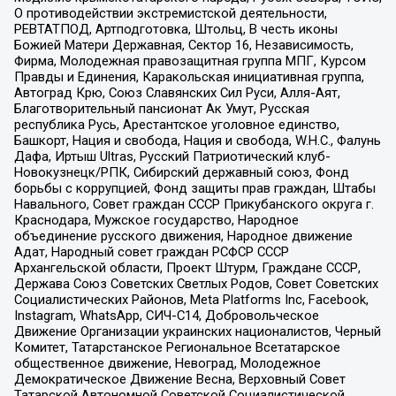
О противодействии экстремистской деятельности,
РЕВТАТПОД, Артподготовка, Штольц, В честь иконы
Божией Матери Державная, Сектор 16, Независимость,
Фирма, Молодежная правозащитная группа МПГ, Курсом
Правды и Единения, Каракольская инициативная группа,
Автоград Крю, Союз Славянских Сил Руси, Алля-Аят,
Благотворительный пансионат Ак Умут, Русская
республика Русь, Арестантское уголовное единство,
Башкорт, Нация и свобода, Нация и свобода, W.H.С., Фалунь
Дафа, Иртыш Ultras, Русский Патриотический клуб-
Новокузнецк/РПК, Сибирский державный союз, Фонд
борьбы с коррупцией, Фонд защиты прав граждан, Штабы
Навального, Совет граждан СССР Прикубанского округа г.
Краснодара, Мужское государство, Народное
объединение русского движения, Народное движение
Адат, Народный совет граждан РСФСР СССР
Архангельской области, Проект Штурм, Граждане СССР,
Держава Союз Советских Светлых Родов, Совет Советских
Социалистических Районов, Meta Platforms Inc, Facebook,
Instagram, WhatsApp, СИЧ-С14, Добровольческое
Движение Организации украинских националистов, Черный
Комитет, Татарстанское Региональное Всетатарское
общественное движение, Невоград, Молодежное
Демократическое Движение Весна, Верховный Совет
Татарской Автономной Советской Социалистической