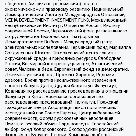
общество, Американо-российский фонд по
экономическому и правовому развитию, Национальный
Демократический Институт Международных Отношений,
MEDIA DEVELOPMENT INVESTMENT FUND, Международный
Республиканский Институт, Открытая Россия, Институт
современной России, Черноморский фонд регионального
сотрудничества, Европейская Платформа за
Демократические Выборы, Международный центр
электоральных исследований, Германский фонд Маршалла
Соединенных Штатов, Тихоокеанский центр защиты
окружающей среды и природных ресурсов, Свободная
Россия, Всемирный конгресс украинцев, Атлантический
совет, Человек в беде, Европейский фонд за демократию,
Джеймстаунский фонд, Прожект Хармони, Родники
дракона, Врачи против насильственного извлечения
органов, Фалунь Дафа, Друзья Фалуньгун, Фалуньгун,
Коалиция по расследованию преследования в отношении
Фалуньгун в Китае, Всемирная организация по
расследованию преследований Фалуньгун, Пражский
гражданский центр, Ассоциация школ политических
исследований при Совете Европы, Центр либеральной
современности, Форум русскоязычных европейцев,
Немецко-русский обмен, Бард колледж, Европейский
выбор, Фонд Ходорковского, Оксфордский российский
фонд, Фонд Будущее России, Компания свободы