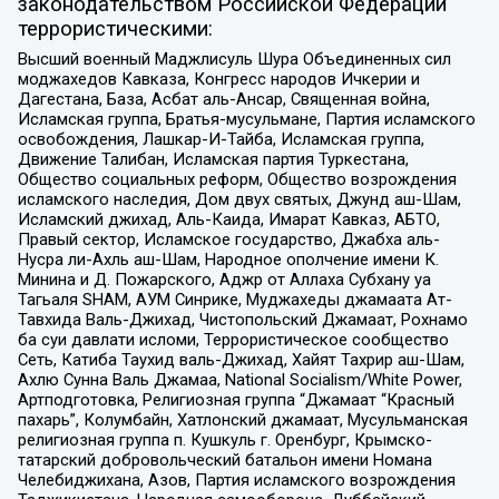
законодательством Российской Федерации
террористическими:
Высший военный Маджлисуль Шура Объединенных сил
моджахедов Кавказа, Конгресс народов Ичкерии и
Дагестана, База, Асбат аль-Ансар, Священная война,
Исламская группа, Братья-мусульмане, Партия исламского
освобождения, Лашкар-И-Тайба, Исламская группа,
Движение Талибан, Исламская партия Туркестана,
Общество социальных реформ, Общество возрождения
исламского наследия, Дом двух святых, Джунд аш-Шам,
Исламский джихад, Аль-Каида, Имарат Кавказ, АБТО,
Правый сектор, Исламское государство, Джабха аль-
Нусра ли-Ахль аш-Шам, Народное ополчение имени К.
Минина и Д. Пожарского, Аджр от Аллаха Субхану уа
Тагьаля SHAM, АУМ Синрике, Муджахеды джамаата Ат-
Тавхида Валь-Джихад, Чистопольский Джамаат, Рохнамо
ба суи давлати исломи, Террористическое сообщество
Сеть, Катиба Таухид валь-Джихад, Хайят Тахрир аш-Шам,
Ахлю Сунна Валь Джамаа, National Socialism/White Power,
Артподготовка, Религиозная группа “Джамаат “Красный
пахарь”, Колумбайн, Хатлонский джамаат, Мусульманская
религиозная группа п. Кушкуль г. Оренбург, Крымско-
татарский добровольческий батальон имени Номана
Челебиджихана, Азов, Партия исламского возрождения