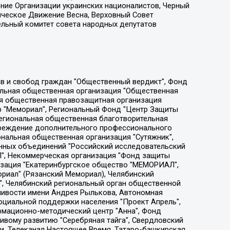
ение Организации украинских националистов, Черный
ическое Движение Весна, Верховный Совет
ельный комитет совета народных депутатов
ции социально-правовых программ "Лилит", Дальневосточное общественное движение "Маяк", Санкт-Петербургская ЛГБТ-инициативная группа "Выход", Инициативная группа ЛГБТ+ "Реверс", Алексеев Андрей Викторович, Бекбулатова Таисия Львовна, Беляев Иван Михайлович, Владыкина Елена Сергеевна, Гельман Марат Александрович, Никульшина Вероника Юрьевна, Толоконникова Надежда Андреевна, Шендерович Виктор Анатольевич, Общество с ограниченной ответственностью "Данное сообщение", Общество с ограниченной ответственностью Издательский дом "Новая глава", Айнбиндер Александра Александровна, Московский комьюнити-центр для ЛГБТ+инициатив, Благотворительный фонд развития филантропии, Deutsche Welle (Германия, Kurt-Schumacher-Strasse 3, 53113 Bonn), Борзунова Мария Михайловна, Воробьев Виктор Викторович, Голубева Анна Львовна, Константинова Алла Михайловна, Малкова Ирина Владимировна, Мурадов Мурад Абдулгалимович, Осетинская Елизавета Николаевна, Понасенков Евгений Николаевич, Ганапольский Матвей Юрьевич, Киселев Евгений Алексеевич, Борухович Ирина Григорьевна, Дремин Иван Тимофеевич, Дубровский Дмитрий Викторович, Красноярская региональная общественная организация поддержки и развития альтернативных образовательных технологий и межкультурных коммуникаций "ИНТЕРРА", Маяковская Екатерина Алексеевна, Фейгин Марк Захарович, Филимонов Андрей Викторович, Дзугкоева Регина Николаевна, Доброхотов Роман Александрович, Дудь Юрий Александрович, Елкин Сергей Владимирович, Кругликов Кирилл Игоревич, Сабунаева Мария Леонидовна, Семенов Алексей Владимирович, Шаинян Карен Багратович, Шульман Екатерина Михайловна, Асафьев Артур Валерьевич, Вахштайн Виктор Семенович, Венедиктов Алексей Алексеевич, Лушникова Екатерина Евгеньевна, Волков Леонид Михайлович, Невзоров Александр Глебович, Пархоменко Сергей Борисович, Сироткин Ярослав Николаевич, Кара-Мурза Владимир Владимирович, Баранова Наталья Владимировна, Гозман Леонид Яковлевич, Кагарлицкий Борис Юльевич, Климарев Михаил Валерьевич, Милов Владимир Станиславович, Автономная некоммерческая организация Краснодарский центр современного искусства "Типография", Моргенштерн Алишер Тагирович, Соболь Любовь Эдуардовна, Общество с ограниченной ответственностью "ЛИЗА НОРМ", Каспаров Гарри Кимович, Ходорковский Михаил Борисович, Общество с ограниченной ответственностью "Апрельские тезисы", Данилович Ирина Брониславовна, Кашин Олег Владимирович, Петров Николай Владимирович, Пивоваров Алексей Владимирович, Соколов Михаил Владимирович, Цветкова Юлия Владимировна, Чичваркин Евгений Александрович, Комитет против пыток/Команда против пыток, Общество с ограниченной ответственностью "Первый научный", Общество с ограниченной ответственностью "Вертолет и ко", Белоцерковская Вероника Борисовна, Кац Максим Евгеньевич, Лазарева Татьяна Юрьевна, Шаведдинов Руслан Табризович, Яшин Илья Валерьевич, Общество с ограниченной ответственностью "Иноагент ААВ", Алешковский Дмитрий Петрович, Альбац Евгения Марковна, Быков Дмитрий Львович, Галямина Юлия Евгеньевна, Лойко Сергей Леонидович, Мартынов Кирилл Константинович, Медведев Сергей Александрович, Крашенинников Федор Геннадиевич, Гордеева Катерина Вл