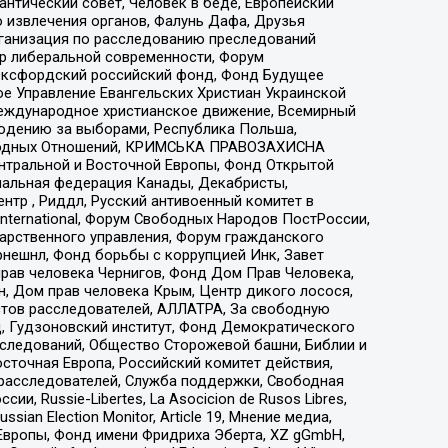
нтический совет, Человек в беде, Европейский
 извлечения органов, Фалунь Дафа, Друзья
рганизация по расследованию преследований
тр либеральной современности, Форум
 Оксфордский российский фонд, Фонд Будущее
е Управление Евангельских Христиан Украинской
еждународное христианское движение, Всемирный
людению за выборами, Республика Польша,
народных Отношений, КРИМСЬКА ПРАВОЗАХИСНА
ы Центральной и Восточной Европы, Фонд Открытой
иональная федерация Канады, Декабристы,
тр , Риддл, Русский антивоенный комитет в
nternational, Форум Свободных Народов ПостРоссии,
дарственного управления, Форум гражданского
рнешнл, Фонд борьбы с коррупцией Инк, Завет
прав человека Чернигов, Фонд Дом Прав Человека,
н, Дом прав человека Крым, Центр дикого лосося,
стов расследователей, АЛЛАТРА, За свободную
д, Гудзоновский институт, Фонд Демократического
сследований, Общество Сторожевой башни, Библии и
сточная Европа, Российский комитет действия,
-расследователей, Служба поддержки, Свободная
 Russie-Libertes, La Asocicion de Rusos Libres,
an Election Monitor, Article 19, Мнение медиа,
Европы, Фонд имени Фридриха Эберта, XZ gGmbH,