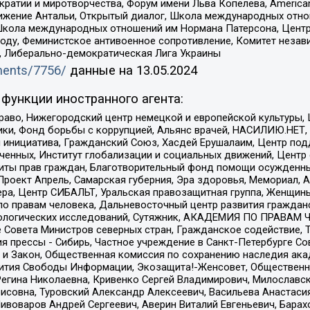
и и миротворчества, Форум имени Льва Копелева, American Counci
ое движение Антальи, Открытый диалог, Школа международных отн
Школа международных отношений им Нормана Патерсона, Центр
ду, Феминистское антивоенное сопротивление, Комитет независ
а, Либерально-демократическая Лига Украины
uments/7756/
данные на
13.05.2024
функции иностранного агента:
раво, Нижегородский центр немецкой и европейской культуры,
тики, Фонд борьбы с коррупцией, Альянс врачей, НАСИЛИЮ.НЕТ,
я инициатива, Гражданский Союз, Хасдей Ерушалаим, Центр по
юченных, Институт глобализации и социальных движений, Цент
ты прав граждан, Благотворительный фонд помощи осужденным
а, Проект Апрель, Самарская губерния, Эра здоровья, Мемориал
ера, Центр СИБАЛЬТ, Уральская правозащитная группа, Женщины
по правам человека, Дальневосточный центр развития гражданс
ологических исследований, Сутяжник, АКАДЕМИЯ ПО ПРАВАМ Ч
е Совета Министров северных стран, Гражданское содействие,
я прессы - Сибирь, Частное учреждение в Санкт-Петербурге С
 и Закон, Общественная комиссия по сохранению наследия ак
звития Свободы Информации, Экозащита!-Женсовет, Общественн
Регина Николаевна, Кривенко Сергей Владимирович, Милославс
совна, Туровский Александр Алексеевич, Васильева Анастасия
Пивоваров Андрей Сергеевич, Аверин Виталий Евгеньевич, Бара