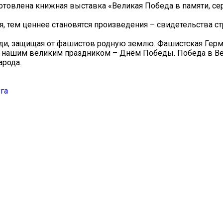
товлена книжная выставка «Великая Победа в памяти, се
ия, тем ценнее становятся произведения – свидетельства с
ди, защищая от фашистов родную землю. Фашистская Герм
тал нашим великим праздником – Днём Победы. Победа в В
арода.
га