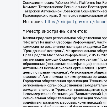
Социалистических Районов, Meta Platforms Inc, 
Комитет, Татарстанское Региональное Всетатар
Татарской Автономной Советской Социалистическ
Красноярского края, Этническое национальное о
Источник:
https://minjust.gov.ru/ru/doc
* Реестр иностранных агентов:
Калининградская региональная общественная организация "Экозащита!-Женсовет", Фонд содействия защите прав и свобод граждан "Общественный вердикт", Фонд "Институт Развития Свободы Информации", Частное учреждение "Информационное агентство МЕМО. РУ", Региональная общественная организация "Общественная комиссия по сохранению наследия академика Сахарова", Фонд поддержки свободы прессы, Санкт-Петербургская общественная правозащитная организация "Гражданский контроль", Межрегиональная общественная организация "Информационно-просветительский центр "Мемориал", Региональный Фонд "Центр Защиты Прав Средств Массовой Информации", с 05.12.2023 Фонд "Центр Защиты Прав Средств массовой информации", Региональная общественная благотворительная организация помощи беженцам и мигрантам "Гражданское содействие", Негосударственное образовательное учреждение дополнительного профессионального образования (повышение квалификации) специалистов "АКАДЕМИЯ ПО ПРАВАМ ЧЕЛОВЕКА", Свердловская региональная общественная организация "Сутяжник", Автономная некоммерческая организация "Центр независимых социологических исследований", Союз общественных объединений "Российский исследовательский центр по правам человека", Региональное общественное учреждение научно-информационный центр "МЕМОРИАЛ", Некоммерческая организация "Фонд защиты гласности", Автономная некоммерческая организация "Институт прав человека", Городская общественная организация "Екатеринбургское общество "МЕМОРИАЛ", Городская общественная организация "Рязанское историко-просветительское и правозащитное общество "Мемориал" (Рязанский Мемориал), Челябинский региональный орган общественной самодеятельности – женское общественное объединение "Женщины Евразии", Челябинский региональный орган общественной самодеятельности "Уральская правозащитная группа", Фонд содействия защите здоровья и социальной справедливости имени Андрея Рылькова, Автономная Некоммерческая Организация "Аналитический Центр Юрия Левады", Автономная некоммерческая организация социальной поддержки населения "Проект Апрель", Региональная общественная организация помощи женщинам и детям, находящимся в кризисной ситуации "Информационно-методический центр "Анна", Фонд содействия развитию массовых коммуникаций и правовому просвещению "Так-так-Так", Фонд содействия устойчивому развитию "Серебряная тайга", Свердловский региональный общественный фонд социальных проектов "Новое время", "Idel.Реалии", Кавказ.Реалии, Крым.Реалии, Телеканал Настоящее Время, Татаро-башкирская служба Радио Свобода (Azatliq Radiosi), Радио Свободная Европа/Радио Свобода (PCE/PC), "Сибирь.Реалии", "Фактограф", Благотворительный фонд помощи осужденным и их семьям, Автономная некоммерческая организация "Институт глобализации и социальных движений", Фонд "В защиту прав заключенных", Частное учреждение "Центр поддержки и содействия развитию средств массовой информации", Пензенский региональный общественный благотворительный фонд "Гражданский союз", "Север.Реалии", Некоммерческая организация Фонд "Правовая инициатива", 