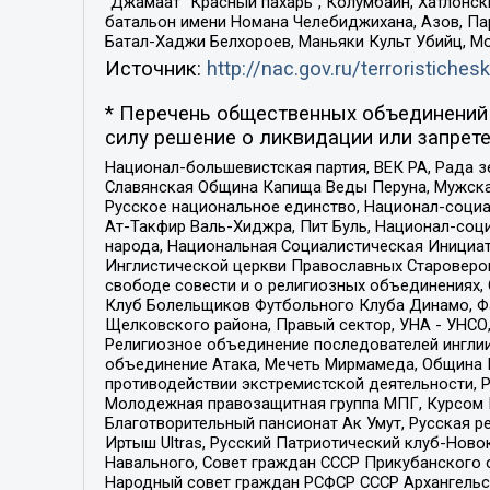
“Джамаат “Красный пахарь”, Колумбайн, Хатлонск
батальон имени Номана Челебиджихана, Азов, Па
Батал-Хаджи Белхороев, Маньяки Культ Убийц, М
Источник:
http://nac.gov.ru/terroristichesk
* Перечень общественных объединений 
силу решение о ликвидации или запрете
Национал-большевистская партия, ВЕК РА, Рада 
Славянская Община Капища Веды Перуна, Мужская
Русское национальное единство, Национал-социа
Ат-Такфир Валь-Хиджра, Пит Буль, Национал-соц
народа, Национальная Социалистическая Инициат
Инглистической церкви Православных Староверов
свободе совести и о религиозных объединениях,
Клуб Болельщиков Футбольного Клуба Динамо, Фа
Щелковского района, Правый сектор, УНА - УНСО, У
Религиозное объединение последователей инглии
объединение Атака, Мечеть Мирмамеда, Община К
противодействии экстремистской деятельности, 
Молодежная правозащитная группа МПГ, Курсом П
Благотворительный пансионат Ак Умут, Русская ре
Иртыш Ultras, Русский Патриотический клуб-Нов
Навального, Совет граждан СССР Прикубанского 
Народный совет граждан РСФСР СССР Архангельск