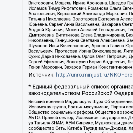
Викторович, Мошель Ирина Ароновна, Шведов Гри
Исламов Тимур Рифгатович, Романова Ольга Евге
Анатольевич, Верховский Александр Маркович, П
Татьяна Николаевна, Золотарева Екатерина Алек
Юрьевна, Саранг Анна Васильевна, Захарова Свет
Андрей Юрьевич, Мосин Алексей Геннадьевич, Ге
Дмитриевна, Вититинова Елена Владимировна, Ба
Николаевна, Ганнушкина Светлана Алексеевна, За
Шуманов Илья Вячеславович, Арапова Галина Юрь
Васильевич, Протасова Ирина Вячеславовна, Лит
Сухих Дарья Николаевна, Орлов Олег Петрович, 
Сергей Ефимович, Золотухин Борис Андреевич, Л
Генри Маркович, Захаров Герман Константинович
Источник:
http://unro.minjust.ru/NKOFore
* Единый федеральный список организа
законодательством Российской Федера
Высший военный Маджлисуль Шура Объединенных с
Исламская группа, Братья-мусульмане, Партия ис
Общество социальных реформ, Общество возрожд
АБТО, Правый сектор, Исламское государство, Д
уа Тагьаля SHAM, АУМ Синрике, Муджахеды джама
сообщество Сеть, Катиба Таухид валь-Джихад, Хай