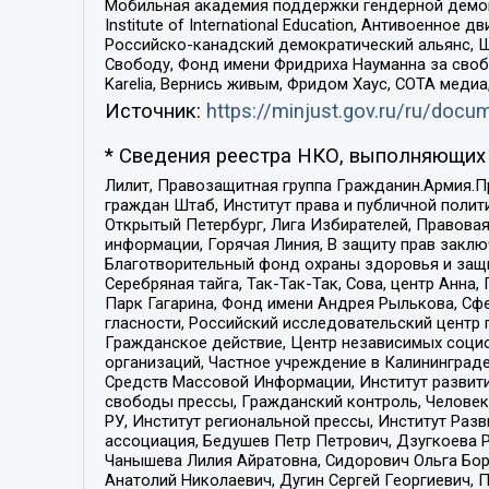
Мобильная академия поддержки гендерной демократи
Institute of International Education, Антивоенн
Российско-канадский демократический альянс, 
Свободу, Фонд имени Фридриха Науманна за свобо
Karelia, Вернись живым, Фридом Хаус, СОТА меди
Источник:
https://minjust.gov.ru/ru/doc
* Сведения реестра НКО, выполняющих 
Лилит, Правозащитная группа Гражданин.Армия.П
граждан Штаб, Институт права и публичной поли
Открытый Петербург, Лига Избирателей, Правова
информации, Горячая Линия, В защиту прав закл
Благотворительный фонд охраны здоровья и защи
Серебряная тайга, Так-Так-Так, Сова, центр Анн
Парк Гагарина, Фонд имени Андрея Рылькова, Сф
гласности, Российский исследовательский центр 
Гражданское действие, Центр независимых соци
организаций, Частное учреждение в Калининград
Средств Массовой Информации, Институт развити
свободы прессы, Гражданский контроль, Человек
РУ, Институт региональной прессы, Институт Ра
ассоциация, Бедушев Петр Петрович, Дзугкоева 
Чанышева Лилия Айратовна, Сидорович Ольга Бори
Анатолий Николаевич, Дугин Сергей Георгиевич, 