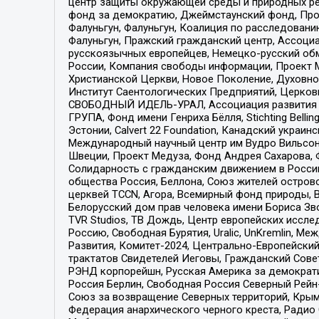
центр защиты окружающей среды и природных ресу
фонд за демократию, Джеймстаунский фонд, Прож
Фалуньгун, Фалуньгун, Коалиция по расследован
Фалуньгун, Пражский гражданский центр, Ассоци
русскоязычных европейцев, Немецко-русский об
России, Компания свободы информации, Проект М
Христианской Церкви, Новое Поколение, Духовн
Институт Саентологических Предприятий, Церков
СВОБОДНЫЙ ИДЕЛЬ-УРАЛ, Ассоциация развития ж
ГРУПА, Фонд имени Генриха Бёлля, Stichting Bellin
Эстонии, Calvert 22 Foundation, Канадский укра
Международный научный центр им Вудро Вильсона
Швеции, Проект Медуза, Фонд Андрея Сахарова, Ф
Солидарность с гражданским движением в России 
общества Россия, Беллона, Союз жителей острово
церквей TCCN, Агора, Всемирный фонд природы, B
Белорусский дом прав человека имени Бориса Зво
TVR Studios, ТВ Дождь, Центр европейских иссл
Россию, Свободная Бурятия, Uralic, UnKremlin, 
Развития, Комитет-2024, Центрально-Европейски
трактатов Свидетелей Иеговы, Гражданский Совет
РЭНД корпорейшн, Русская Америка за демократи
Россия Берлин, Свободная Россия Северный Рейн-В
Союз за возвращение Северных территорий, Крымско
Федерация анархического черного креста, Радио