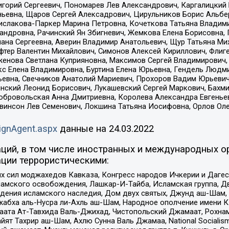
горий Сергеевич, Пономарев Лев Александрович, Каргалицкий 
ньевна, Щаров Сергей Алексадрович, Цирульников Борис Альбер
ислакова-Паркер Марина Петровна, Кочеткова Татьяна Владими
сандровна, Рачинский Ян Збигневич, Жемкова Елена Борисовна,
лана Сергеевна, Аверин Владимир Анатольевич, Щур Татьяна М
фтер Валентин Михайлович, Симонов Алексей Кириллович, Флиг
женова Светлана Куприяновна, Максимов Сергей Владимирович, 
кс Елена Владимировна, Буртина Елена Юрьевна, Гендель Людм
евна, Свечников Анатолий Мариевич, Прохоров Вадим Юрьевич
инский Леонид Борисович, Лукашевский Сергей Маркович, Бахм
Добровольская Анна Дмитриевна, Королева Александра Евгенье
евинсон Лев Семенович, Локшина Татьяна Иосифовна, Орлов Ол
ignAgent.aspx
данные на
24.03.2022
ций, в том числе иностранных и международных ор
ции террористическими:
ил моджахедов Кавказа, Конгресс народов Ичкерии и Дагеста
ламского освобождения, Лашкар-И-Тайба, Исламская группа, Дв
ения исламского наследия, Дом двух святых, Джунд аш-Шам, 
жабха аль-Нусра ли-Ахль аш-Шам, Народное ополчение имени К.
ата Ат-Тавхида Валь-Джихад, Чистопольский Джамаат, Рохнам
ят Тахрир аш-Шам, Ахлю Сунна Валь Джамаа, National Socialism