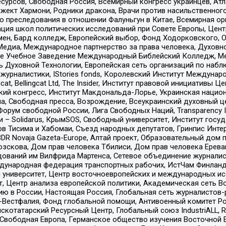
рсов, Свободная Россия, Всемирный конгресс украинцев, Атла
ект Хармони, Родники дракона, Врачи против насильственного
ию преследования в отношении Фалуньгун в Китае, Всемирная о
ация школ политических исследований при Совете Европы, Цен
мен, Бард колледж, Европейский выбор, Фонд Ходорковского,
едиа, Международное партнерство за права человека, Духовно
ое Учебное Заведение Международный Библейский Колледж, М
ь Духовной Технологии, Европейская сеть организаций по наб
урналистики, IStories fonds, Королевский Институт Между
gcat, Bellingcat Ltd, The Insider, Институт правовой инициатив
инский конгресс, Институт Макдональда-Лорье, Украинская нац
, Свободная пресса, Возрождение, Всеукраинский духовный цен
орум свободной России, Лига Свободных Наций, Transparеncy I
– Solidarus, КрымSOS, Свободный университет, Институт госу
в Тисима и Хабомаи, Съезд народных депутатов, Гринпис Инте
DR Novaja Gazeta-Europe, Алтай проект, Образовательный дом 
зскова, Дом прав человека Тбилиси, Дом прав человека Ерева
едований им Вилфрида Мартенса, Сетевое объединение журнали
Международная федерация транспортных рабочих, ИстЧам Финлан
й университет, Центр восточноевропейских и международных и
, Центр анализа европейской политики, Академическая сеть Во
ю в России, Настоящая Россия, Глобальная сеть журналистов
естфалия, Фонд глобальной помощи, Антивоенный комитет России,
татарский Ресурсный Центр, Глобальный союз IndustriALL, Russi
 Свободная Европа, Германское общество изучения Восточной 