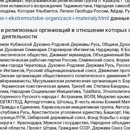
ий джамаат, Мусульманская религиозная группа п. Кушкуль г. 
ртия исламского возрождения Таджикистана, Народная самооб
олодёжь Которая Улыбается, Легион Свобода России, Айдар, Р
ie-i-ekstremistskie-organizacii-i-materialy.html
данные
и религиозных организаций в отношении которых 
 деятельности:
земли Кубанской Духовно Родовой Державы Русь, Община Духо
 Духовная Семинария Староверов-Инглингов, Нурджулар, К Бо
листическое общество, Джамаат мувахидов, Объединенный Вил
иалистическая рабочая партия России, Славянский союз, Форма
ива города Череповца, Духовно-Родовая Держава Русь, Русск
-Инглингов, Русский общенациональный союз, Движение против
 Омская организация общественного политического движения Р
йзрахманисты, Мусульманская религиозная организация п. Бо
краинская повстанческая армия, Тризуб им. Степана Бандеры, Бр
зма, Народная Социальная Инициатива, TulaSkins, Этнополитич
оренного Русского народа г. Астрахани, ВОЛЯ, Меджлис крымс
РЕВТАТПОД, Артподготовка, Штольц, В честь иконы Божией Мате
равды и Единения, Каракольская инициативная группа, Автогра
спублика Русь, Арестантское уголовное единство, Башкорт, Наци
окузнецк/РПК, Сибирский державный союз, Фонд борьбы с кор
округа г. Краснодара, Мужское государство, Народное объедин
ой области, Проект Штурм, Граждане СССР, Держава Союз Сов