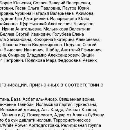
Борис Юльевич, Созаев Валерий Валерьевич,
тович, Гасан Ольга Павловна, Паутов Юрий
ровна, Чуркина Наталья Валерьевна, Акимова
 Гудков Лев Дмитриевич, Илларионова Юлия
ихайловна, Щур Николай Алексеевич, Блинушов
е Ирина Анатольевна, Мельникова Валентина
Беляев Сергей Иванович, Голубева Елена
ила Залмановна, Кокорина Екатерина Алексеевна,
, Шахова Елена Владимировна, Подузов Сергей
ин Вячеслав Иванович, Шабад Анатолий Ефимович,
вна, Смирнов Владимир Александрович, Вицин
ег Петрович, Полякова Мара Федоровна, Резник
ганизаций, признанных в соответствии с
на, База, Асбат аль-Ансар, Священная война,
ижение Талибан, Исламская партия Туркестана,
Исламский джихад, Аль-Каида, Имарат Кавказ,
 Минина и Д. Пожарского, Аджр от Аллаха Субхану
о ба суи давлати исломи, Террористическое
/White Power, Артподготовка, Религиозная группа