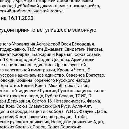
Оренбург, Крымско-татарский добровольческий
орона, Дуббайский джамаат, московская ячейка,
усский добровольческий корпус
 на
16.11.2023
судом принято вступившее в законную
вного Управления Асгардской Веси Беловодья,
годержавию, Таблиги Джамаат, Свидетели Иеговы,
айат Кабарды, Балкарии и Карачая, Союз славян,
т-18, Благородный Орден Дьявола, Армия воли
ое национальное единство, Древнерусской
 нелегальной иммиграции, Кровь и Честь, О
усское национальное единство, Северное Братство,
ровский, Община Коренного Русского народа
атство, Белый Крест, Misanthropic division,
еское объединение Русские, Русское национальное
котатарского народа, Рубеж Севера, ТОЙС, О
ри Державная, Сектор 16, Независимость, Фирма,
д Крю, Союз Славянских Сил Руси, Алля-Аят,
я и свобода, Нация и свобода, W.H.С., Фалунь Дафа,
рупцией, Фонд защиты прав граждан, Штабы
ение русского движения, Народное движение Адат,
етских Светлых Родов, Совет Советских