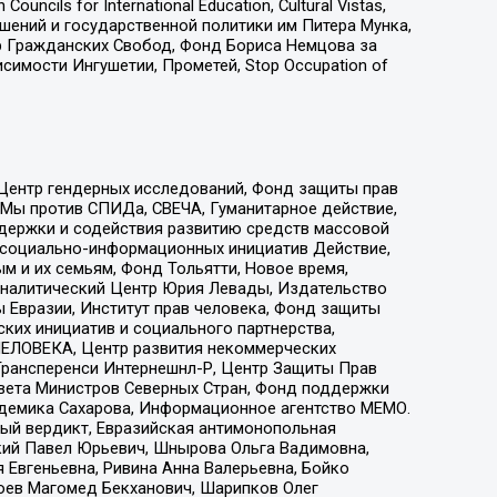
ls for International Education, Cultural Vistas,
ошений и государственной политики им Питера Мунка,
 Гражданских Свобод, Фонд Бориса Немцова за
имости Ингушетии, Прометей, Stop Occupation of
 Центр гендерных исследований, Фонд защиты прав
 Мы против СПИДа, СВЕЧА, Гуманитарное действие,
ддержки и содействия развитию средств массовой
р социально-информационных инициатив Действие,
 и их семьям, Фонд Тольятти, Новое время,
, Аналитический Центр Юрия Левады, Издательство
 Евразии, Институт прав человека, Фонд защиты
ких инициатив и социального партнерства,
ЕЛОВЕКА, Центр развития некоммерческих
 Трансперенси Интернешнл-Р, Центр Защиты Прав
овета Министров Северных Стран, Фонд поддержки
адемика Сахарова, Информационное агентство МЕМО.
ый вердикт, Евразийская антимонопольная
кий Павел Юрьевич, Шнырова Ольга Вадимовна,
 Евгеньевна, Ривина Анна Валерьевна, Бойко
хоев Магомед Бекханович, Шарипков Олег