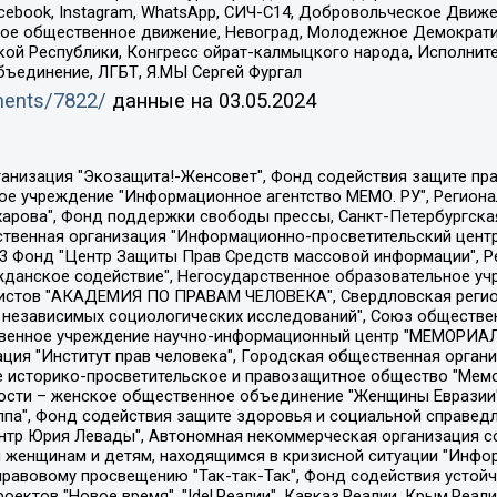
Facebook, Instagram, WhatsApp, СИЧ-С14, Добровольческое Движ
ское общественное движение, Невоград, Молодежное Демократ
ой Республики, Конгресс ойрат-калмыцкого народа, Исполнит
бъединение, ЛГБТ, Я.МЫ Сергей Фургал
uments/7822/
данные на
03.05.2024
Общество с ограниченной ответственностью "Радио Свободная Европа/Радио Свобода", Чешское информационное агентство "MEDIUM-ORIENT", Красноярская региональная общественная организация "Мы против СПИДа", Камалягин Денис Николаевич, Маркелов Сергей Евгеньевич, Пономарев Лев Александрович, Савицкая Людмила Алексеевна, Автономная некоммерческая организация "Центр по работе с проблемой насилия "НАСИЛИЮ.НЕТ", Межрегиональный профессиональный союз работников здравоохранения "Альянс врачей", Юридическое лицо, зарегистрированное в Латвийской Республике, SIA "Medusa Project" (регистрационный номер 40103797863, дата регистрации 10.06.2014), Некоммерческая организация "Фонд по борьбе с коррупцией", Автономная некоммерческая организация "Институт права и публичной политики", Баданин Роман Сергеевич, Гликин Максим Александрович, Железнова Мария Михайловна, Лукьянова Юлия Сергеевна, Маетная Елизавета Витальевна, Маняхин Петр Борисович, Чуракова Ольга Владимировна, Ярош Юлия Петровна, Юридическое лицо "The Insider SIA", зарегистрированное в Риге, Латвийская Республика (дата регистрации 26.06.2015), являющееся администратором доменного имени интернет-издания "The Insider SIA", https://theins.ru, Постернак Алексей Евгеньевич, Рубин Михаил Аркадьевич, Анин Роман Александрович, Юридическое лицо Istories fonds, зарегистрированное в Латвийской Республике (регистрационный номер 50008295751, дата регистрации 24.02.2020), Великовский Дмитрий Александрович, Долинина Ирина Николаевна, Мароховская Алеся Алексеевна, Шлейнов Роман Юрьевич, Шмагун Олеся Валентиновна, Общество с ограниченной ответственностью "Альтаир 2021", Общество с ограниченной ответственностью "Вега 2021", Общество с ограниченной ответственностью "Главный редактор 2021", Общество с ограниченной ответственностью "Ромашки монолит", Важенков Артем Валерьевич, Ивановская областная общественная организация "Центр гендерных исследований", Гурман Юрий Альбертович, Медиапроект "ОВД-Инфо", Егоров Владимир Владимирович, Жилинский Владимир Александрович, Общество с ограниченной ответственностью "ЗП", Иванова София Юрьевна, Карезина Инна Павловна, Кильтау Екатерина Викторовна, Петров Алексей Викторович, Пискунов Сергей Евгеньевич, Смирнов Сергей Сергеевич, Тихонов Михаил Сергеевич, Общество с ограниченной ответственностью "ЖУРНАЛИСТ-ИНОСТРАННЫЙ АГЕНТ", Арапова Галина Юрьевна, Вольтская Татьяна Анатольевна, Американская компания "Mason G.E.S. Anonymous Foundation" (США), являющаяся владельцем интернет-издания https://mnews.world/, Компания "Stichting Bellingcat", зарегистрированная в Нидерландах (дата регистрации 11.07.2018), Захаров Андрей Вячеславович, Клепиковская Екатерина Дмитриевна, Общество с ограниченной ответственностью "МЕМО", Перл Роман Александрович, Симонов Евгений Алексеевич, Соловьева Елена Анатольевна, Сотников Даниил Владимирович, Сурначева Елизавета Дмитриевна, Автономная некоммерческая организация по защите прав человека и информированию населения "Якутия – Наше Мнение", Общество с ограниченной ответственностью "Москоу диджитал медиа", с 26.01.2023 Общество с ограниченной ответственностью "Чайка Белые сады", Ветошкина Валерия Валерьевна, Заговора Максим Александрович, Межрегиональное общественное движение "Российская ЛГБТ - сеть", Оленичев Максим Владимирович, Павлов Иван Юрьевич, Скворцова Елена Сергеевна, Общество с ограниченной ответственностью "Как бы инагент", Кочетков Игорь Викторович, Общество с ограниченной ответственностью "Честные выборы", Еланчик Олег Александрович, Общество с ограниченной ответственностью "Нобелевский призыв", Гималова Регина Эмилевна, Григорьев Андрей Валерьевич, Григорьева Алина Александровна, Ассоциация по содействию защите прав призывников, альтернативнослужащих и военнослужащих "Правозащитная группа "Гражданин.Армия.Право", Хисамова Регина Фаритовна, Автономная некоммерческая организация по реализа