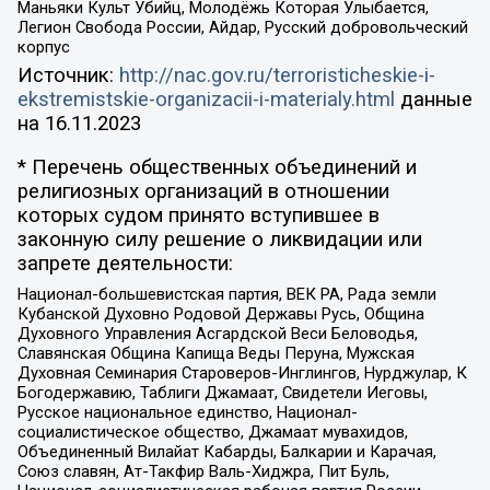
Маньяки Культ Убийц, Молодёжь Которая Улыбается,
Легион Свобода России, Айдар, Русский добровольческий
корпус
Источник:
http://nac.gov.ru/terroristicheskie-i-
ekstremistskie-organizacii-i-materialy.html
данные
на
16.11.2023
* Перечень общественных объединений и
религиозных организаций в отношении
которых судом принято вступившее в
законную силу решение о ликвидации или
запрете деятельности:
Национал-большевистская партия, ВЕК РА, Рада земли
Кубанской Духовно Родовой Державы Русь, Община
Духовного Управления Асгардской Веси Беловодья,
Славянская Община Капища Веды Перуна, Мужская
Духовная Семинария Староверов-Инглингов, Нурджулар, К
Богодержавию, Таблиги Джамаат, Свидетели Иеговы,
Русское национальное единство, Национал-
социалистическое общество, Джамаат мувахидов,
Объединенный Вилайат Кабарды, Балкарии и Карачая,
Союз славян, Ат-Такфир Валь-Хиджра, Пит Буль,