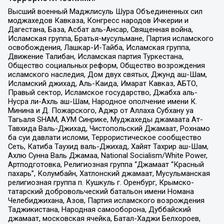
Высший военный Маджлисуль Шура Объединенных сил
моджахедов Кавказа, Конгресс народов Ичкерии и
Дагестана, База, Асбат аль-Ансар, Священная война,
Исламская группа, Братья-мусульмане, Партия исламского
освобождения, Лашкар-И-Тайба, Исламская группа,
Движение Талибан, Исламская партия Туркестана,
Общество социальных реформ, Общество возрождения
исламского наследия, Дом двух святых, Джунд аш-Шам,
Исламский джихад, Аль-Каида, Имарат Кавказ, АБТО,
Правый сектор, Исламское государство, Джабха аль-
Нусра ли-Ахль аш-Шам, Народное ополчение имени К.
Минина и Д. Пожарского, Аджр от Аллаха Субхану уа
Тагьаля SHAM, АУМ Синрике, Муджахеды джамаата Ат-
Тавхида Валь-Джихад, Чистопольский Джамаат, Рохнамо
ба суи давлати исломи, Террористическое сообщество
Сеть, Катиба Таухид валь-Джихад, Хайят Тахрир аш-Шам,
Ахлю Сунна Валь Джамаа, National Socialism/White Power,
Артподготовка, Религиозная группа “Джамаат “Красный
пахарь”, Колумбайн, Хатлонский джамаат, Мусульманская
религиозная группа п. Кушкуль г. Оренбург, Крымско-
татарский добровольческий батальон имени Номана
Челебиджихана, Азов, Партия исламского возрождения
Таджикистана, Народная самооборона, Дуббайский
джамаат, московская ячейка, Батал-Хаджи Белхороев,