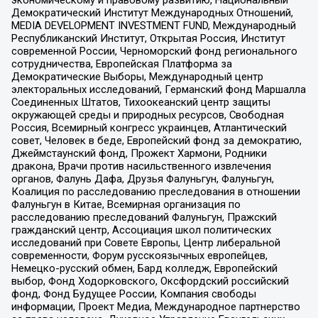
Демократический Институт Международных Отношений,
MEDIA DEVELOPMENT INVESTMENT FUND, Международный
Республиканский Институт, Открытая Россия, Институт
современной России, Черноморский фонд регионального
сотрудничества, Европейская Платформа за
Демократические Выборы, Международный центр
электоральных исследований, Германский фонд Маршалла
Соединенных Штатов, Тихоокеанский центр защиты
окружающей среды и природных ресурсов, Свободная
Россия, Всемирный конгресс украинцев, Атлантический
совет, Человек в беде, Европейский фонд за демократию,
Джеймстаунский фонд, Прожект Хармони, Родники
дракона, Врачи против насильственного извлечения
органов, Фалунь Дафа, Друзья Фалуньгун, Фалуньгун,
Коалиция по расследованию преследования в отношении
Фалуньгун в Китае, Всемирная организация по
расследованию преследований Фалуньгун, Пражский
гражданский центр, Ассоциация школ политических
исследований при Совете Европы, Центр либеральной
современности, Форум русскоязычных европейцев,
Немецко-русский обмен, Бард колледж, Европейский
выбор, Фонд Ходорковского, Оксфордский российский
фонд, Фонд Будущее России, Компания свободы
информации, Проект Медиа, Международное партнерство