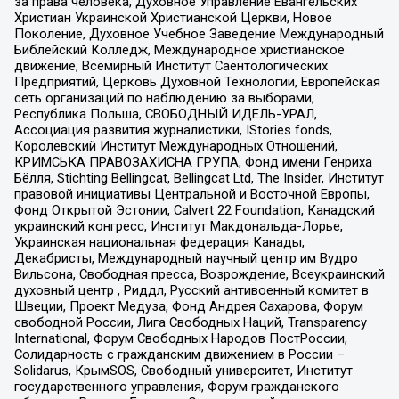
за права человека, Духовное Управление Евангельских
Христиан Украинской Христианской Церкви, Новое
Поколение, Духовное Учебное Заведение Международный
Библейский Колледж, Международное христианское
движение, Всемирный Институт Саентологических
Предприятий, Церковь Духовной Технологии, Европейская
сеть организаций по наблюдению за выборами,
Республика Польша, СВОБОДНЫЙ ИДЕЛЬ-УРАЛ,
Ассоциация развития журналистики, IStories fonds,
Королевский Институт Международных Отношений,
КРИМСЬКА ПРАВОЗАХИСНА ГРУПА, Фонд имени Генриха
Бёлля, Stichting Bellingcat, Bellingcat Ltd, The Insider, Институт
правовой инициативы Центральной и Восточной Европы,
Фонд Открытой Эстонии, Calvert 22 Foundation, Канадский
украинский конгресс, Институт Макдональда-Лорье,
Украинская национальная федерация Канады,
Декабристы, Международный научный центр им Вудро
Вильсона, Свободная пресса, Возрождение, Всеукраинский
духовный центр , Риддл, Русский антивоенный комитет в
Швеции, Проект Медуза, Фонд Андрея Сахарова, Форум
свободной России, Лига Свободных Наций, Transparеncy
International, Форум Свободных Народов ПостРоссии,
Солидарность с гражданским движением в России –
Solidarus, КрымSOS, Свободный университет, Институт
государственного управления, Форум гражданского