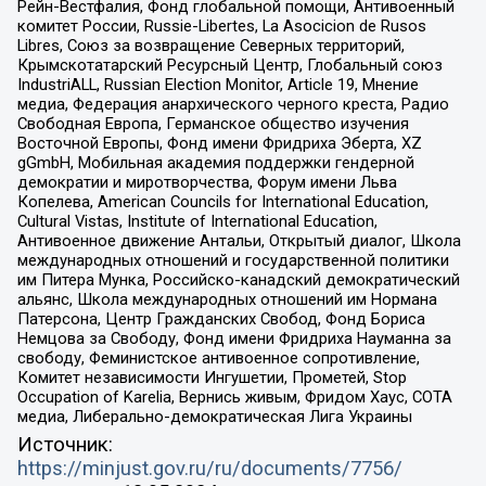
Рейн-Вестфалия, Фонд глобальной помощи, Антивоенный
комитет России, Russie-Libertes, La Asocicion de Rusos
Libres, Союз за возвращение Северных территорий,
Крымскотатарский Ресурсный Центр, Глобальный союз
IndustriALL, Russian Election Monitor, Article 19, Мнение
медиа, Федерация анархического черного креста, Радио
Свободная Европа, Германское общество изучения
Восточной Европы, Фонд имени Фридриха Эберта, XZ
gGmbH, Мобильная академия поддержки гендерной
демократии и миротворчества, Форум имени Льва
Копелева, American Councils for International Education,
Cultural Vistas, Institute of International Education,
Антивоенное движение Антальи, Открытый диалог, Школа
международных отношений и государственной политики
им Питера Мунка, Российско-канадский демократический
альянс, Школа международных отношений им Нормана
Патерсона, Центр Гражданских Свобод, Фонд Бориса
Немцова за Свободу, Фонд имени Фридриха Науманна за
свободу, Феминистское антивоенное сопротивление,
Комитет независимости Ингушетии, Прометей, Stop
Occupation of Karelia, Вернись живым, Фридом Хаус, СОТА
медиа, Либерально-демократическая Лига Украины
Источник:
https://minjust.gov.ru/ru/documents/7756/