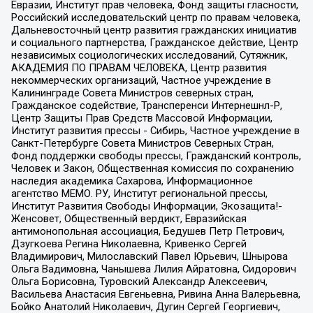
Евразии, Институт прав человека, Фонд защиты гласности,
Российский исследовательский центр по правам человека,
Дальневосточный центр развития гражданских инициатив
и социального партнерства, Гражданское действие, Центр
независимых социологических исследований, Сутяжник,
АКАДЕМИЯ ПО ПРАВАМ ЧЕЛОВЕКА, Центр развития
некоммерческих организаций, Частное учреждение в
Калининграде Совета Министров северных стран,
Гражданское содействие, Трансперенси Интернешнл-Р,
Центр Защиты Прав Средств Массовой Информации,
Институт развития прессы - Сибирь, Частное учреждение в
Санкт-Петербурге Совета Министров Северных Стран,
Фонд поддержки свободы прессы, Гражданский контроль,
Человек и Закон, Общественная комиссия по сохранению
наследия академика Сахарова, Информационное
агентство МЕМО. РУ, Институт региональной прессы,
Институт Развития Свободы Информации, Экозащита!-
Женсовет, Общественный вердикт, Евразийская
антимонопольная ассоциация, Бедушев Петр Петрович,
Дзугкоева Регина Николаевна, Кривенко Сергей
Владимирович, Милославский Павел Юрьевич, Шнырова
Ольга Вадимовна, Чанышева Лилия Айратовна, Сидорович
Ольга Борисовна, Туровский Александр Алексеевич,
Васильева Анастасия Евгеньевна, Ривина Анна Валерьевна,
Бойко Анатолий Николаевич, Дугин Сергей Георгиевич,