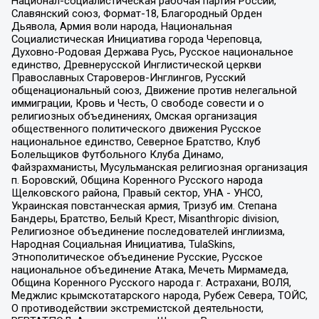
Национал-социалистическая рабочая партия России,
Славянский союз, Формат-18, Благородный Орден
Дьявола, Армия воли народа, Национальная
Социалистическая Инициатива города Череповца,
Духовно-Родовая Держава Русь, Русское национальное
единство, Древнерусской Инглистической церкви
Православных Староверов-Инглингов, Русский
общенациональный союз, Движение против нелегальной
иммиграции, Кровь и Честь, О свободе совести и о
религиозных объединениях, Омская организация
общественного политического движения Русское
национальное единство, Северное Братство, Клуб
Болельщиков Футбольного Клуба Динамо,
Файзрахманисты, Мусульманская религиозная организация
п. Боровский, Община Коренного Русского народа
Щелковского района, Правый сектор, УНА - УНСО,
Украинская повстанческая армия, Тризуб им. Степана
Бандеры, Братство, Белый Крест, Misanthropic division,
Религиозное объединение последователей инглиизма,
Народная Социальная Инициатива, TulaSkins,
Этнополитическое объединение Русские, Русское
национальное объединение Атака, Мечеть Мирмамеда,
Община Коренного Русского народа г. Астрахани, ВОЛЯ,
Меджлис крымскотатарского народа, Рубеж Севера, ТОЙС,
О противодействии экстремистской деятельности,