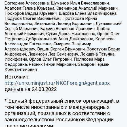
Екатерина Алексеевна, Шуманов Илья Вячеславович,
Арапова Галина Юрьевна, Свечников Анатолий Мариевич,
Прохоров Вадим Юрьевич, Шахова Елена Владимировна,
Подузов Сергей Васильевич, Протасова Ирина
Вячеславовна, Литинский Леонид Борисович, Лукашевский
Сергей Маркович, Бахмин Вячеслав Иванович, Шабад
Анатолий Ефимович, Сухих Дарья Николаевна, Орлов Олег
Петрович, Добровольская Анна Дмитриевна, Королева
Александра Евгеньевна, Смирнов Владимир
Александрович, Вицин Сергей Ефимович, Золотухин Борис
Андреевич, Левинсон Лев Семенович, Локшина Татьяна
Иосифовна, Орлов Олег Петрович, Полякова Мара
Федоровна, Резник Генри Маркович, Захаров Герман
Константинович
Источник:
http://unro.minjust.ru/NKOForeignAgent.aspx
данные на
24.03.2022
* Единый федеральный список организаций, в
том числе иностранных и международных
организаций, признанных в соответствии с
законодательством Российской Федерации
террористическими: