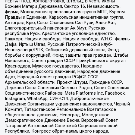
РЕВТАТПОД, Артподготовка, Штольц, В честь иконы
Божией Матери Державная, Сектор 16, Независимость,
Фирма, Молодежная правозащитная группа МПГ, Курсом
Правды и Единения, Каракольская инициативная группа,
Автоград Крю, Союз Славянских Сил Руси, Алля-Аят,
Благотворительный пансионат Ак Умут, Русская
республика Русь, Арестантское уголовное единство,
Башкорт, Нация и свобода, Нация и свобода, W.H.С., Фалунь
Дафа, Иртыш Ultras, Русский Патриотический клуб-
Новокузнецк/РПК, Сибирский державный союз, Фонд
борьбы с коррупцией, Фонд защиты прав граждан, Штабы
Навального, Совет граждан СССР Прикубанского округа г.
Краснодара, Мужское государство, Народное
объединение русского движения, Народное движение
Адат, Народный совет граждан РСФСР СССР
Архангельской области, Проект Штурм, Граждане СССР,
Держава Союз Советских Светлых Родов, Совет Советских
Социалистических Районов, Meta Platforms Inc, Facebook,
Instagram, WhatsApp, СИЧ-С14, Добровольческое
Движение Организации украинских националистов, Черный
Комитет, Татарстанское Региональное Всетатарское
общественное движение, Невоград, Молодежное
Демократическое Движение Весна, Верховный Совет
Татарской Автономной Советской Социалистической
Республики, Конгресс ойрат-калмыцкого народа,