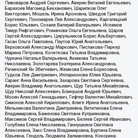
Пивоваров Андрей Сергеевич, Аверин Виталий Евгеньевич,
Барахоев Магомед Бекханович, Шарипков Олег
Викторович, Мошель Ирина Ароновна, Шведов Григорий
Сергеевич, Пономарев Лев Александрович, Каргалицкий
Борис Юльевич, Созаев Валерий Валерьевич, Исламов
Тимур Рифгатович, Романова Ольга Евгеньевна, Щаров
Сергей Алексадрович, Цирульников Борис Альбертович,
Гасан Ольга Павловна, Паутов Юрий Анатольевич,
Верховский Александр Маркович, Пислакова-Паркер
Марина Петровна, Кочеткова Татьяна Владимировна,
Чуркина Наталья Валерьевна, Акимова Татьяна
Николаевна, Золотарева Екатерина Александровна,
Рачинский Ян Збигневич, Жемкова Елена Борисовна,
Гудков Лев Дмитриевич, Илларионова Юлия Юрьевна,
Саранг Анна Васильевна, Захарова Светлана Сергеевна,
Аверин Владимир Анатольевич, Щур Татьяна Михайловна,
Щур Николай Алексеевич, Блинушов Андрей Юрьевич,
Мосин Алексей Геннадьевич, Гефтер Валентин Михайлович,
Симонов Алексей Кириллович, Флиге Ирина Анатольевна,
Мельникова Валентина Дмитриевна, Вититинова Елена
Владимировна, Баженова Светлана Куприяновна,
Максимов Сергей Владимирович, Беляев Сергей Иванович,
Голубева Елена Николаевна, Ганнушкина Светлана
Алексеевна, Закс Елена Владимировна, Буртина Елена
Юрьевна, Гендель Людмила Залмановна, Кокорина