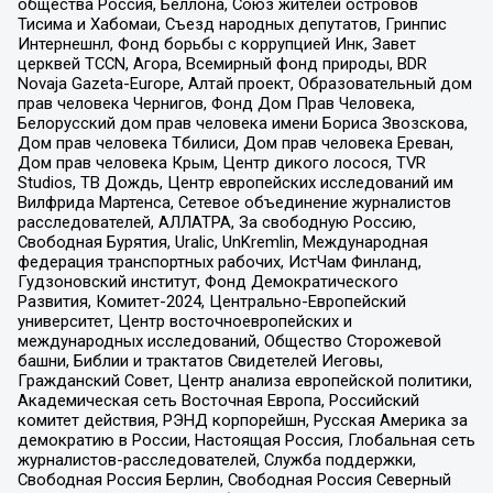
общества Россия, Беллона, Союз жителей островов
Тисима и Хабомаи, Съезд народных депутатов, Гринпис
Интернешнл, Фонд борьбы с коррупцией Инк, Завет
церквей TCCN, Агора, Всемирный фонд природы, BDR
Novaja Gazeta-Europe, Алтай проект, Образовательный дом
прав человека Чернигов, Фонд Дом Прав Человека,
Белорусский дом прав человека имени Бориса Звозскова,
Дом прав человека Тбилиси, Дом прав человека Ереван,
Дом прав человека Крым, Центр дикого лосося, TVR
Studios, ТВ Дождь, Центр европейских исследований им
Вилфрида Мартенса, Сетевое объединение журналистов
расследователей, АЛЛАТРА, За свободную Россию,
Свободная Бурятия, Uralic, UnKremlin, Международная
федерация транспортных рабочих, ИстЧам Финланд,
Гудзоновский институт, Фонд Демократического
Развития, Комитет-2024, Центрально-Европейский
университет, Центр восточноевропейских и
международных исследований, Общество Сторожевой
башни, Библии и трактатов Свидетелей Иеговы,
Гражданский Совет, Центр анализа европейской политики,
Академическая сеть Восточная Европа, Российский
комитет действия, РЭНД корпорейшн, Русская Америка за
демократию в России, Настоящая Россия, Глобальная сеть
журналистов-расследователей, Служба поддержки,
Свободная Россия Берлин, Свободная Россия Северный