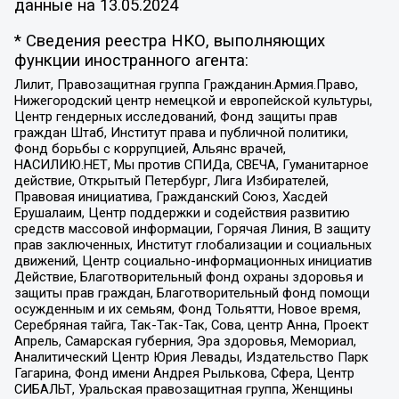
данные на
13.05.2024
* Сведения реестра НКО, выполняющих
функции иностранного агента:
Лилит, Правозащитная группа Гражданин.Армия.Право,
Нижегородский центр немецкой и европейской культуры,
Центр гендерных исследований, Фонд защиты прав
граждан Штаб, Институт права и публичной политики,
Фонд борьбы с коррупцией, Альянс врачей,
НАСИЛИЮ.НЕТ, Мы против СПИДа, СВЕЧА, Гуманитарное
действие, Открытый Петербург, Лига Избирателей,
Правовая инициатива, Гражданский Союз, Хасдей
Ерушалаим, Центр поддержки и содействия развитию
средств массовой информации, Горячая Линия, В защиту
прав заключенных, Институт глобализации и социальных
движений, Центр социально-информационных инициатив
Действие, Благотворительный фонд охраны здоровья и
защиты прав граждан, Благотворительный фонд помощи
осужденным и их семьям, Фонд Тольятти, Новое время,
Серебряная тайга, Так-Так-Так, Сова, центр Анна, Проект
Апрель, Самарская губерния, Эра здоровья, Мемориал,
Аналитический Центр Юрия Левады, Издательство Парк
Гагарина, Фонд имени Андрея Рылькова, Сфера, Центр
СИБАЛЬТ, Уральская правозащитная группа, Женщины