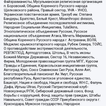
Файзрахманисты, Мусульманская религиозная организация
п. Боровский, Община Коренного Русского народа
Щелковского района, Правый сектор, УНА - УНСО,
Украинская повстанческая армия, Тризуб им. Степана
Бандеры, Братство, Белый Крест, Misanthropic division,
Религиозное объединение последователей инглиизма,
Народная Социальная Инициатива, TulaSkins,
Этнополитическое объединение Русские, Русское
национальное объединение Атака, Мечеть Мирмамеда,
Община Коренного Русского народа г. Астрахани, ВОЛЯ,
Меджлис крымскотатарского народа, Рубеж Севера, ТОЙС,
О противодействии экстремистской деятельности,
РЕВТАТПОД, Артподготовка, Штольц, В честь иконы
Божией Матери Державная, Сектор 16, Независимость,
Фирма, Молодежная правозащитная группа МПГ, Курсом
Правды и Единения, Каракольская инициативная группа,
Автоград Крю, Союз Славянских Сил Руси, Алля-Аят,
Благотворительный пансионат Ак Умут, Русская
республика Русь, Арестантское уголовное единство,
Башкорт, Нация и свобода, Нация и свобода, W.H.С., Фалунь
Дафа, Иртыш Ultras, Русский Патриотический клуб-
Новокузнецк/РПК, Сибирский державный союз, Фонд
борьбы с коррупцией, Фонд защиты прав граждан, Штабы
Навального, Совет граждан СССР Прикубанского округа г.
Краснодара, Мужское государство, Народное