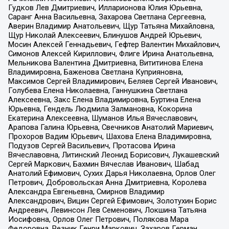
Гудков Лев Дмитриевич, Илларионова Юлия Юрьевна,
Саранг Анна Васильевна, Захарова Светлана Сергеевна,
Аверин Владимир Анатольевич, Щур Татьяна Михайловна,
Щур Николай Алексеевич, Блинушов Андрей Юрьевич,
Мосин Алексей Геннадьевич, Гефтер Валентин Михайлович,
Симонов Алексей Кириллович, Флиге Ирина Анатольевна,
Мельникова Валентина Дмитриевна, Вититинова Елена
Владимировна, Баженова Светлана Куприяновна,
Максимов Сергей Владимирович, Беляев Сергей Иванович,
Голубева Елена Николаевна, Ганнушкина Светлана
Алексеевна, Закс Елена Владимировна, Буртина Елена
Юрьевна, Гендель Людмила Залмановна, Кокорина
Екатерина Алексеевна, Шуманов Илья Вячеславович,
Арапова Галина Юрьевна, Свечников Анатолий Мариевич,
Прохоров Вадим Юрьевич, Шахова Елена Владимировна,
Подузов Сергей Васильевич, Протасова Ирина
Вячеславовна, Литинский Леонид Борисович, Лукашевский
Сергей Маркович, Бахмин Вячеслав Иванович, Шабад
Анатолий Ефимович, Сухих Дарья Николаевна, Орлов Олег
Петрович, Добровольская Анна Дмитриевна, Королева
Александра Евгеньевна, Смирнов Владимир
Александрович, Вицин Сергей Ефимович, Золотухин Борис
Андреевич, Левинсон Лев Семенович, Локшина Татьяна
Иосифовна, Орлов Олег Петрович, Полякова Мара
Федоровна, Резник Генри Маркович, Захаров Герман