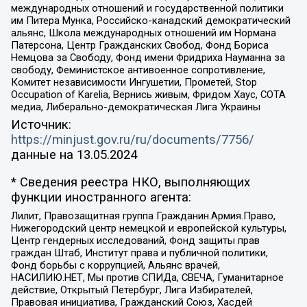
международных отношений и государственной политики
им Питера Мунка, Российско-канадский демократический
альянс, Школа международных отношений им Нормана
Патерсона, Центр Гражданских Свобод, Фонд Бориса
Немцова за Свободу, Фонд имени Фридриха Науманна за
свободу, Феминистское антивоенное сопротивление,
Комитет независимости Ингушетии, Прометей, Stop
Occupation of Karelia, Вернись живым, Фридом Хаус, СОТА
медиа, Либерально-демократическая Лига Украины
Источник:
https://minjust.gov.ru/ru/documents/7756/
данные на
13.05.2024
* Сведения реестра НКО, выполняющих
функции иностранного агента:
Лилит, Правозащитная группа Гражданин.Армия.Право,
Нижегородский центр немецкой и европейской культуры,
Центр гендерных исследований, Фонд защиты прав
граждан Штаб, Институт права и публичной политики,
Фонд борьбы с коррупцией, Альянс врачей,
НАСИЛИЮ.НЕТ, Мы против СПИДа, СВЕЧА, Гуманитарное
действие, Открытый Петербург, Лига Избирателей,
Правовая инициатива, Гражданский Союз, Хасдей