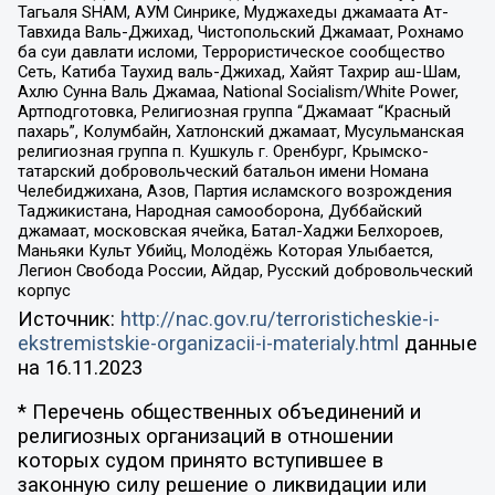
Тагьаля SHAM, АУМ Синрике, Муджахеды джамаата Ат-
Тавхида Валь-Джихад, Чистопольский Джамаат, Рохнамо
ба суи давлати исломи, Террористическое сообщество
Сеть, Катиба Таухид валь-Джихад, Хайят Тахрир аш-Шам,
Ахлю Сунна Валь Джамаа, National Socialism/White Power,
Артподготовка, Религиозная группа “Джамаат “Красный
пахарь”, Колумбайн, Хатлонский джамаат, Мусульманская
религиозная группа п. Кушкуль г. Оренбург, Крымско-
татарский добровольческий батальон имени Номана
Челебиджихана, Азов, Партия исламского возрождения
Таджикистана, Народная самооборона, Дуббайский
джамаат, московская ячейка, Батал-Хаджи Белхороев,
Маньяки Культ Убийц, Молодёжь Которая Улыбается,
Легион Свобода России, Айдар, Русский добровольческий
корпус
Источник:
http://nac.gov.ru/terroristicheskie-i-
ekstremistskie-organizacii-i-materialy.html
данные
на
16.11.2023
* Перечень общественных объединений и
религиозных организаций в отношении
которых судом принято вступившее в
законную силу решение о ликвидации или