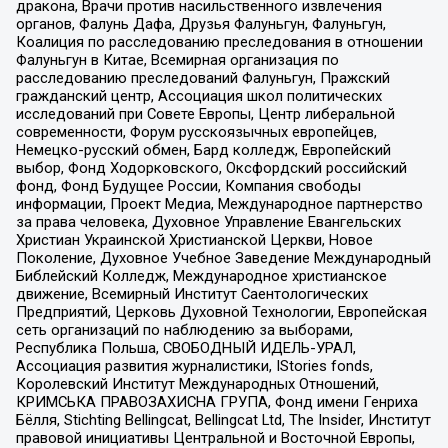
дракона, Врачи против насильственного извлечения
органов, Фалунь Дафа, Друзья Фалуньгун, Фалуньгун,
Коалиция по расследованию преследования в отношении
Фалуньгун в Китае, Всемирная организация по
расследованию преследований Фалуньгун, Пражский
гражданский центр, Ассоциация школ политических
исследований при Совете Европы, Центр либеральной
современности, Форум русскоязычных европейцев,
Немецко-русский обмен, Бард колледж, Европейский
выбор, Фонд Ходорковского, Оксфордский российский
фонд, Фонд Будущее России, Компания свободы
информации, Проект Медиа, Международное партнерство
за права человека, Духовное Управление Евангельских
Христиан Украинской Христианской Церкви, Новое
Поколение, Духовное Учебное Заведение Международный
Библейский Колледж, Международное христианское
движение, Всемирный Институт Саентологических
Предприятий, Церковь Духовной Технологии, Европейская
сеть организаций по наблюдению за выборами,
Республика Польша, СВОБОДНЫЙ ИДЕЛЬ-УРАЛ,
Ассоциация развития журналистики, IStories fonds,
Королевский Институт Международных Отношений,
КРИМСЬКА ПРАВОЗАХИСНА ГРУПА, Фонд имени Генриха
Бёлля, Stichting Bellingcat, Bellingcat Ltd, The Insider, Институт
правовой инициативы Центральной и Восточной Европы,