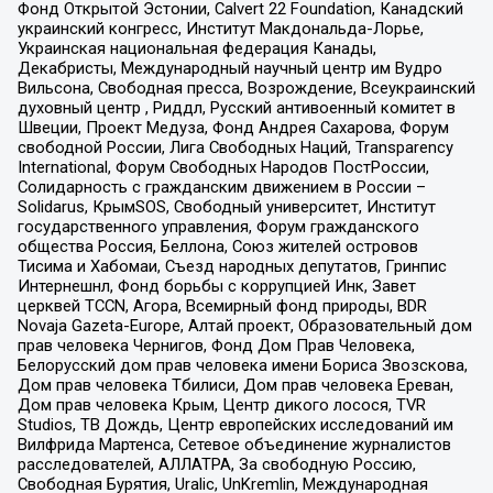
Фонд Открытой Эстонии, Calvert 22 Foundation, Канадский
украинский конгресс, Институт Макдональда-Лорье,
Украинская национальная федерация Канады,
Декабристы, Международный научный центр им Вудро
Вильсона, Свободная пресса, Возрождение, Всеукраинский
духовный центр , Риддл, Русский антивоенный комитет в
Швеции, Проект Медуза, Фонд Андрея Сахарова, Форум
свободной России, Лига Свободных Наций, Transparеncy
International, Форум Свободных Народов ПостРоссии,
Солидарность с гражданским движением в России –
Solidarus, КрымSOS, Свободный университет, Институт
государственного управления, Форум гражданского
общества Россия, Беллона, Союз жителей островов
Тисима и Хабомаи, Съезд народных депутатов, Гринпис
Интернешнл, Фонд борьбы с коррупцией Инк, Завет
церквей TCCN, Агора, Всемирный фонд природы, BDR
Novaja Gazeta-Europe, Алтай проект, Образовательный дом
прав человека Чернигов, Фонд Дом Прав Человека,
Белорусский дом прав человека имени Бориса Звозскова,
Дом прав человека Тбилиси, Дом прав человека Ереван,
Дом прав человека Крым, Центр дикого лосося, TVR
Studios, ТВ Дождь, Центр европейских исследований им
Вилфрида Мартенса, Сетевое объединение журналистов
расследователей, АЛЛАТРА, За свободную Россию,
Свободная Бурятия, Uralic, UnKremlin, Международная