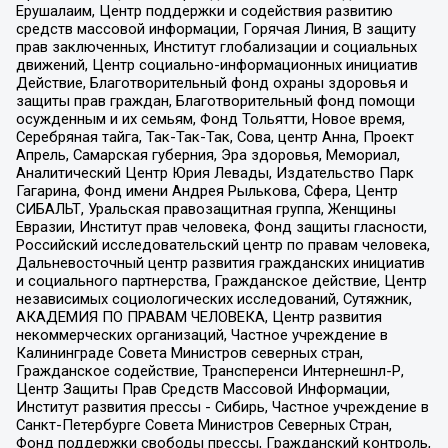
Ерушалаим, Центр поддержки и содействия развитию
средств массовой информации, Горячая Линия, В защиту
прав заключенных, Институт глобализации и социальных
движений, Центр социально-информационных инициатив
Действие, Благотворительный фонд охраны здоровья и
защиты прав граждан, Благотворительный фонд помощи
осужденным и их семьям, Фонд Тольятти, Новое время,
Серебряная тайга, Так-Так-Так, Сова, центр Анна, Проект
Апрель, Самарская губерния, Эра здоровья, Мемориал,
Аналитический Центр Юрия Левады, Издательство Парк
Гагарина, Фонд имени Андрея Рылькова, Сфера, Центр
СИБАЛЬТ, Уральская правозащитная группа, Женщины
Евразии, Институт прав человека, Фонд защиты гласности,
Российский исследовательский центр по правам человека,
Дальневосточный центр развития гражданских инициатив
и социального партнерства, Гражданское действие, Центр
независимых социологических исследований, Сутяжник,
АКАДЕМИЯ ПО ПРАВАМ ЧЕЛОВЕКА, Центр развития
некоммерческих организаций, Частное учреждение в
Калининграде Совета Министров северных стран,
Гражданское содействие, Трансперенси Интернешнл-Р,
Центр Защиты Прав Средств Массовой Информации,
Институт развития прессы - Сибирь, Частное учреждение в
Санкт-Петербурге Совета Министров Северных Стран,
Фонд поддержки свободы прессы, Гражданский контроль,