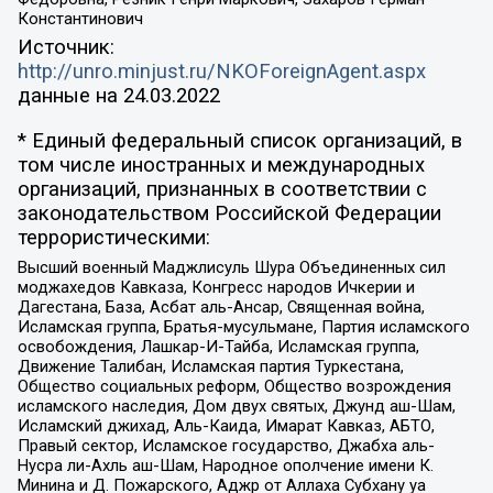
Константинович
Источник:
http://unro.minjust.ru/NKOForeignAgent.aspx
данные на
24.03.2022
* Единый федеральный список организаций, в
том числе иностранных и международных
организаций, признанных в соответствии с
законодательством Российской Федерации
террористическими:
Высший военный Маджлисуль Шура Объединенных сил
моджахедов Кавказа, Конгресс народов Ичкерии и
Дагестана, База, Асбат аль-Ансар, Священная война,
Исламская группа, Братья-мусульмане, Партия исламского
освобождения, Лашкар-И-Тайба, Исламская группа,
Движение Талибан, Исламская партия Туркестана,
Общество социальных реформ, Общество возрождения
исламского наследия, Дом двух святых, Джунд аш-Шам,
Исламский джихад, Аль-Каида, Имарат Кавказ, АБТО,
Правый сектор, Исламское государство, Джабха аль-
Нусра ли-Ахль аш-Шам, Народное ополчение имени К.
Минина и Д. Пожарского, Аджр от Аллаха Субхану уа