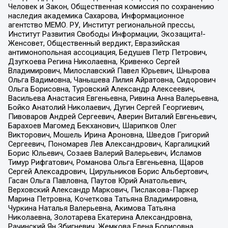
Человек и Закон, Общественная комиссия по сохранению
наследия академика Сахарова, Информационное
агентство МЕМО. РУ, Институт региональной прессы,
Институт Развития Свободы Информации, Экозащита!-
Женсовет, Общественный вердикт, Евразийская
антимонопольная ассоциация, Бедушев Петр Петрович,
Дзугкоева Регина Николаевна, Кривенко Сергей
Владимирович, Милославский Павел Юрьевич, Шнырова
Ольга Вадимовна, Чанышева Лилия Айратовна, Сидорович
Ольга Борисовна, Туровский Александр Алексеевич,
Васильева Анастасия Евгеньевна, Ривина Анна Валерьевна,
Бойко Анатолий Николаевич, Дугин Сергей Георгиевич,
Пивоваров Андрей Сергеевич, Аверин Виталий Евгеньевич,
Барахоев Магомед Бекханович, Шарипков Олег
Викторович, Мошель Ирина Ароновна, Шведов Григорий
Сергеевич, Пономарев Лев Александрович, Каргалицкий
Борис Юльевич, Созаев Валерий Валерьевич, Исламов
Тимур Рифгатович, Романова Ольга Евгеньевна, Щаров
Сергей Алексадрович, Цирульников Борис Альбертович,
Гасан Ольга Павловна, Паутов Юрий Анатольевич,
Верховский Александр Маркович, Пислакова-Паркер
Марина Петровна, Кочеткова Татьяна Владимировна,
Чуркина Наталья Валерьевна, Акимова Татьяна
Николаевна, Золотарева Екатерина Александровна,
Рачинский Ян Збигневич, Жемкова Елена Борисовна,