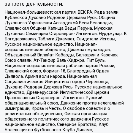
запрете деятельности:
Национал-большевистская партия, ВЕК РА, Рада земли
Кубанской Духовно Родовой Державы Русь, Община
Духовного Управления Асгардской Веси Беловодья,
Славянская Община Капища Веды Перуна, Мужская
Духовная Семинария Староверов-Инглингов, Нурджулар, К
Богодержавию, Таблиги Джамаат, Свидетели Иеговы,
Русское национальное единство, Национал-
социалистическое общество, Джамаат мувахидов,
Объединенный Вилайат Кабарды, Балкарии и Карачая,
Союз славян, Ат-Такфир Валь-Хиджра, Пит Буль,
Национал-социалистическая рабочая партия России,
Славянский союз, Формат-18, Благородный Орден
Дьявола, Армия воли народа, Национальная
Социалистическая Инициатива города Череповца,
Духовно-Родовая Держава Русь, Русское национальное
единство, Древнерусской Инглистической церкви
Православных Староверов-Инглингов, Русский
общенациональный союз, Движение против нелегальной
иммиграции, Кровь и Честь, О свободе совести и о
религиозных объединениях, Омская организация
общественного политического движения Русское
национальное единство, Северное Братство, Клуб
Болельщиков Футбольного Клуба Динамо,